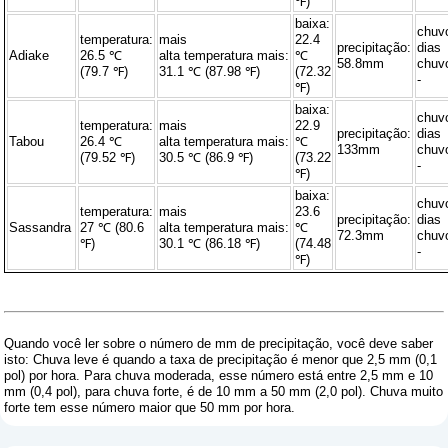
℉)
baixa:
chuv
temperatura:
mais
22.4
precipitação:
dias
Adiake
26.5 ℃
alta temperatura mais:
℃
58.8mm
chuv
(79.7 ℉)
31.1 ℃ (87.98 ℉)
(72.32
-
℉)
baixa:
chuv
temperatura:
mais
22.9
precipitação:
dias
Tabou
26.4 ℃
alta temperatura mais:
℃
133mm
chuv
(79.52 ℉)
30.5 ℃ (86.9 ℉)
(73.22
-
℉)
baixa:
chuv
temperatura:
mais
23.6
precipitação:
dias
Sassandra
27 ℃ (80.6
alta temperatura mais:
℃
72.3mm
chuv
℉)
30.1 ℃ (86.18 ℉)
(74.48
-
℉)
Quando você ler sobre o número de mm de precipitação, você deve saber
isto: Chuva leve é ​​quando a taxa de precipitação é menor que 2,5 mm (0,1
pol) por hora. Para chuva moderada, esse número está entre 2,5 mm e 10
mm (0,4 pol), para chuva forte, é de 10 mm a 50 mm (2,0 pol). Chuva muito
forte tem esse número maior que 50 mm por hora.