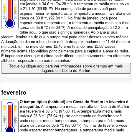
em janeiro é 34.6 ℃ (94.28 ℉). A temperatura média mais baixa
é 21.1 ℃ (69.98 ℉). No começando de janeiro você pode
esperar menor temperaturas, a temperatura média mais alta é de
cerca de 33.8 ℃ (92.84 ℉). No final de janeiro você pode
esperar maior temperaturas, a temperatura média mais alta é de
cerca de 35.6 ℃ (96.08 ℉). A média de precipitação é 12.2 mm
(
olhe aqui, o que isso significa números
). Ao planejar sua
viagem, lembre-se de que o tempo real pode diferir desses valores médios.
A duração do dia no início deste mês é de aproximadamente 11:44 (horas e
minutos), em no meio do mês 11:46 e no final do mês 11:50.Esses
números acima são válidos principalmente para a capital e a área ao redor.
É importante dizer que o clima pode diferir significativamente em diferentes
altitudes, especialmente nas montanhas.
Toque ou clique aqui para ver informações sobre o tempo em mais
lugares em Costa do Marfim
fevereiro
O tempo típico (habitual) em Costa do Marfim in fevereiro é
o seguinte:
A temperatura média mais alta em Costa do Marfim
em fevereiro é 36.6 ℃ (97.88 ℉). A temperatura média mais
baixa é 23.3 ℃ (73.94 ℉). No começando de fevereiro você
pode esperar menor temperaturas, a temperatura média mais
alta é de cerca de 35.6 ℃ (96.08 ℉). No final de fevereiro você
pode esperar menor temperaturas, a temperatura média mais