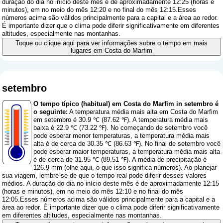
duração do dia no início deste mês é de aproximadamente 12:25 (horas e
minutos), em no meio do mês 12:20 e no final do mês 12:15.Esses
números acima são válidos principalmente para a capital e a área ao redor.
É importante dizer que o clima pode diferir significativamente em diferentes
altitudes, especialmente nas montanhas.
Toque ou clique aqui para ver informações sobre o tempo em mais
lugares em Costa do Marfim
setembro
O tempo típico (habitual) em Costa do Marfim in setembro é
o seguinte:
A temperatura média mais alta em Costa do Marfim
em setembro é 30.9 ℃ (87.62 ℉). A temperatura média mais
baixa é 22.9 ℃ (73.22 ℉). No começando de setembro você
pode esperar menor temperaturas, a temperatura média mais
alta é de cerca de 30.35 ℃ (86.63 ℉). No final de setembro você
pode esperar maior temperaturas, a temperatura média mais alta
é de cerca de 31.95 ℃ (89.51 ℉). A média de precipitação é
126.9 mm (
olhe aqui, o que isso significa números
). Ao planejar
sua viagem, lembre-se de que o tempo real pode diferir desses valores
médios. A duração do dia no início deste mês é de aproximadamente 12:15
(horas e minutos), em no meio do mês 12:10 e no final do mês
12:05.Esses números acima são válidos principalmente para a capital e a
área ao redor. É importante dizer que o clima pode diferir significativamente
em diferentes altitudes, especialmente nas montanhas.