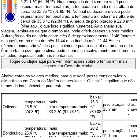
é 21.1 ℃ (69.98 ℉). No começando de dezembro você pode
esperar maior temperaturas, a temperatura média mais alta é de
cerca de 33.25 ℃ (91.85 ℉). No final de dezembro você pode
esperar maior temperaturas, a temperatura média mais alta é de
cerca de 33.8 ℃ (92.84 ℉). A média de precipitação é 22.8 mm
(
olhe aqui, o que isso significa números
). Ao planejar sua
viagem, lembre-se de que o tempo real pode diferir desses valores médios.
A duração do dia no início deste mês é de aproximadamente 11:46 (horas e
minutos), em no meio do mês 11:44 e no final do mês 11:44.Esses
números acima são válidos principalmente para a capital e a área ao redor.
É importante dizer que o clima pode diferir significativamente em diferentes
altitudes, especialmente nas montanhas.
Toque ou clique aqui para ver informações sobre o tempo em mais
lugares em Costa do Marfim
Abaixo estão os valores médios, para que você possa considerá-los o
clima típico em Costa do Marfim nesses locais. O sinal '-' significa que não
temos dados suficientes para este item.
baixa:
chuv
temperatura:
mais
15.6
precipitação:
dias
Odienne
23.5 ℃
alta temperatura mais:
℃
13.7mm
chuv
(74.3 ℉)
33.2 ℃ (91.76 ℉)
(60.08
-
℉)
baixa:
chuv
temperatura:
mais
20.2
precipitação:
dias
Bondoukou
25.9 ℃
alta temperatura mais:
℃
11.1mm
chuv