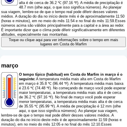
alta é de cerca de 36.2 ℃ (97.16 ℉). A média de precipitação é
48.7 mm (
olhe aqui, o que isso significa números
). Ao planejar
sua viagem, lembre-se de que o tempo real pode diferir desses valores
médios. A duração do dia no início deste mês é de aproximadamente 11:50
(horas e minutos), em no meio do mês 11:54 e no final do mês 11:59.Esses
números acima são válidos principalmente para a capital e a área ao redor.
É importante dizer que o clima pode diferir significativamente em diferentes
altitudes, especialmente nas montanhas.
Toque ou clique aqui para ver informações sobre o tempo em mais
lugares em Costa do Marfim
março
O tempo típico (habitual) em Costa do Marfim in março é o
seguinte:
A temperatura média mais alta em Costa do Marfim
em março é 35.8 ℃ (96.44 ℉). A temperatura média mais baixa
é 23.6 ℃ (74.48 ℉). No começando de março você pode esperar
maior temperaturas, a temperatura média mais alta é de cerca
de 36.2 ℃ (97.16 ℉). No final de março você pode esperar
menor temperaturas, a temperatura média mais alta é de cerca
de 35.55 ℃ (95.99 ℉). A média de precipitação é 12 mm (
olhe
aqui, o que isso significa números
). Ao planejar sua viagem,
lembre-se de que o tempo real pode diferir desses valores médios. A
duração do dia no início deste mês é de aproximadamente 11:59 (horas e
minutos), em no meio do mês 12:05 e no final do mês 12:10.Esses