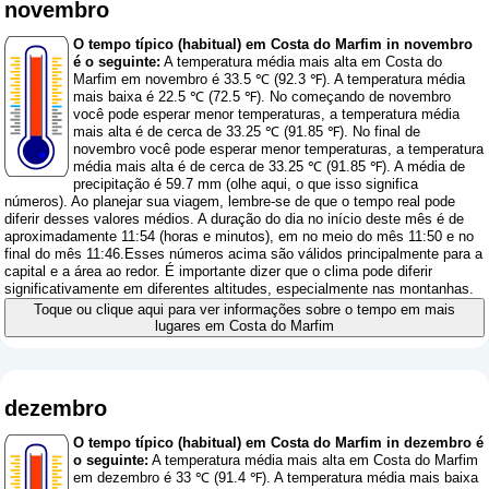
novembro
O tempo típico (habitual) em Costa do Marfim in novembro
é o seguinte:
A temperatura média mais alta em Costa do
Marfim em novembro é 33.5 ℃ (92.3 ℉). A temperatura média
mais baixa é 22.5 ℃ (72.5 ℉). No começando de novembro
você pode esperar menor temperaturas, a temperatura média
mais alta é de cerca de 33.25 ℃ (91.85 ℉). No final de
novembro você pode esperar menor temperaturas, a temperatura
média mais alta é de cerca de 33.25 ℃ (91.85 ℉). A média de
precipitação é 59.7 mm (
olhe aqui, o que isso significa
números
). Ao planejar sua viagem, lembre-se de que o tempo real pode
diferir desses valores médios. A duração do dia no início deste mês é de
aproximadamente 11:54 (horas e minutos), em no meio do mês 11:50 e no
final do mês 11:46.Esses números acima são válidos principalmente para a
capital e a área ao redor. É importante dizer que o clima pode diferir
significativamente em diferentes altitudes, especialmente nas montanhas.
Toque ou clique aqui para ver informações sobre o tempo em mais
lugares em Costa do Marfim
dezembro
O tempo típico (habitual) em Costa do Marfim in dezembro é
o seguinte:
A temperatura média mais alta em Costa do Marfim
em dezembro é 33 ℃ (91.4 ℉). A temperatura média mais baixa