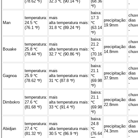
(78.62 ℉)
32.3 ℃ (90.14 ℉)
(68.36
-
℉)
baixa:
chuv
temperatura:
mais
17.3
precipitação:
dias
Man
24.5 ℃
alta temperatura mais:
℃
19.9mm
chuv
(76.1 ℉)
31.8 ℃ (89.24 ℉)
(63.14
-
℉)
baixa:
chuv
temperatura:
mais
21.2
precipitação:
dias
Bouake
25.8 ℃
alta temperatura mais:
℃
14.8mm
chuv
(78.44 ℉)
32.7 ℃ (90.86 ℉)
(70.16
-
℉)
baixa:
chuv
temperatura:
mais
21.1
precipitação:
dias
Gagnoa
25.9 ℃
alta temperatura mais:
℃
37.9mm
chuv
(78.62 ℉)
31 ℃ (87.8 ℉)
(69.98
-
℉)
baixa:
chuv
temperatura:
mais
21.1
precipitação:
dias
Dimbokro
27.6 ℃
alta temperatura mais:
℃
22.8mm
chuv
(81.68 ℉)
33 ℃ (91.4 ℉)
(69.98
-
℉)
baixa:
chuv
temperatura:
mais
24.8
precipitação:
dias
Abidjan
27.4 ℃
alta temperatura mais:
℃
74.3mm
chuv
(81.32 ℉)
30.5 ℃ (86.9 ℉)
(76.64
-