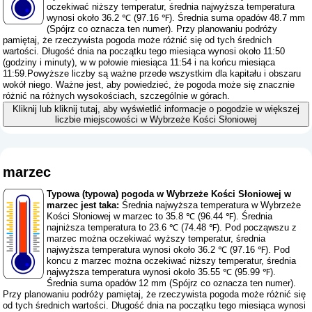
oczekiwać niższy temperatur, średnia najwyższa temperatura
wynosi około 36.2 ℃ (97.16 ℉). Średnia suma opadów 48.7 mm
(
Spójrz co oznacza ten numer
). Przy planowaniu podróży
pamiętaj, że rzeczywista pogoda może różnić się od tych średnich
wartości. Długość dnia na początku tego miesiąca wynosi około 11:50
(godziny i minuty), w w połowie miesiąca 11:54 i na końcu miesiąca
11:59.Powyższe liczby są ważne przede wszystkim dla kapitału i obszaru
wokół niego. Ważne jest, aby powiedzieć, że pogoda może się znacznie
różnić na różnych wysokościach, szczególnie w górach.
Kliknij lub kliknij tutaj, aby wyświetlić informacje o pogodzie w większej
liczbie miejscowości w Wybrzeże Kości Słoniowej
marzec
Typowa (typowa) pogoda w Wybrzeże Kości Słoniowej w
marzec jest taka:
Średnia najwyższa temperatura w Wybrzeże
Kości Słoniowej w marzec to 35.8 ℃ (96.44 ℉). Średnia
najniższa temperatura to 23.6 ℃ (74.48 ℉). Pod począwszu z
marzec można oczekiwać wyższy temperatur, średnia
najwyższa temperatura wynosi około 36.2 ℃ (97.16 ℉). Pod
koncu z marzec można oczekiwać niższy temperatur, średnia
najwyższa temperatura wynosi około 35.55 ℃ (95.99 ℉).
Średnia suma opadów 12 mm (
Spójrz co oznacza ten numer
).
Przy planowaniu podróży pamiętaj, że rzeczywista pogoda może różnić się
od tych średnich wartości. Długość dnia na początku tego miesiąca wynosi