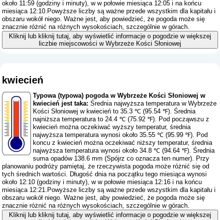
około 11:59 (godziny i minuty), w w połowie miesiąca 12:05 i na końcu
miesiąca 12:10.Powyższe liczby są ważne przede wszystkim dla kapitału i
obszaru wokół niego. Ważne jest, aby powiedzieć, że pogoda może się
znacznie różnić na różnych wysokościach, szczególnie w górach.
Kliknij lub kliknij tutaj, aby wyświetlić informacje o pogodzie w większej
liczbie miejscowości w Wybrzeże Kości Słoniowej
kwiecień
Typowa (typowa) pogoda w Wybrzeże Kości Słoniowej w
kwiecień jest taka:
Średnia najwyższa temperatura w Wybrzeże
Kości Słoniowej w kwiecień to 35.3 ℃ (95.54 ℉). Średnia
najniższa temperatura to 24.4 ℃ (75.92 ℉). Pod począwszu z
kwiecień można oczekiwać wyższy temperatur, średnia
najwyższa temperatura wynosi około 35.55 ℃ (95.99 ℉). Pod
koncu z kwiecień można oczekiwać niższy temperatur, średnia
najwyższa temperatura wynosi około 34.8 ℃ (94.64 ℉). Średnia
suma opadów 138.6 mm (
Spójrz co oznacza ten numer
). Przy
planowaniu podróży pamiętaj, że rzeczywista pogoda może różnić się od
tych średnich wartości. Długość dnia na początku tego miesiąca wynosi
około 12:10 (godziny i minuty), w w połowie miesiąca 12:16 i na końcu
miesiąca 12:21.Powyższe liczby są ważne przede wszystkim dla kapitału i
obszaru wokół niego. Ważne jest, aby powiedzieć, że pogoda może się
znacznie różnić na różnych wysokościach, szczególnie w górach.
Kliknij lub kliknij tutaj, aby wyświetlić informacje o pogodzie w większej