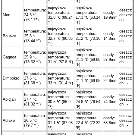
℉)
℉)
najwyższa
najniższa
temperatura:
deszcz
temperatura:
temperatura:
opady:
Man
24.5 ℃
deszcz
31.8 ℃ (89.24
17.3 ℃ (63.14
19.9mm
(76.1 ℉)
dni: -
℉)
℉)
najwyższa
najniższa
temperatura:
deszcz
temperatura:
temperatura:
opady:
Bouake
25.8 ℃
deszcz
32.7 ℃ (90.86
21.2 ℃ (70.16
14.8mm
(78.44 ℉)
dni: -
℉)
℉)
najniższa
temperatura:
najwyższa
deszcz
temperatura:
opady:
Gagnoa
25.9 ℃
temperatura:
deszcz
21.1 ℃ (69.98
37.9mm
(78.62 ℉)
31 ℃ (87.8 ℉)
dni: -
℉)
najniższa
temperatura:
najwyższa
deszcz
temperatura:
opady:
Dimbokro
27.6 ℃
temperatura:
deszcz
21.1 ℃ (69.98
22.8mm
(81.68 ℉)
33 ℃ (91.4 ℉)
dni: -
℉)
najwyższa
najniższa
temperatura:
deszcz
temperatura:
temperatura:
opady:
Abidjan
27.4 ℃
deszcz
30.5 ℃ (86.9
24.8 ℃ (76.64
74.3mm
(81.32 ℉)
dni: -
℉)
℉)
najwyższa
najniższa
temperatura:
deszcz
temperatura:
temperatura:
opady:
Adiake
26.5 ℃
deszcz
31.1 ℃ (87.98
22.4 ℃ (72.32
58.8mm
(79.7 ℉)
dni: -
℉)
℉)
najwyższa
najniższa