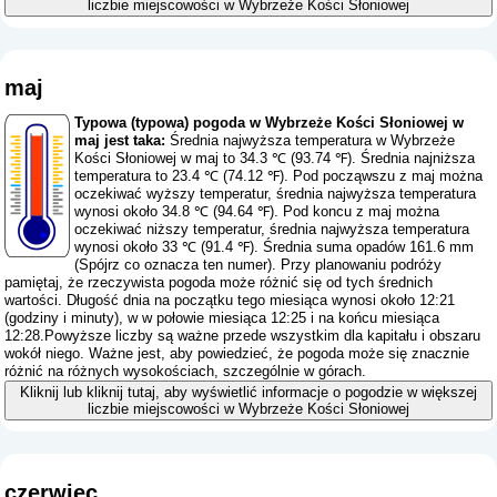
liczbie miejscowości w Wybrzeże Kości Słoniowej
maj
Typowa (typowa) pogoda w Wybrzeże Kości Słoniowej w
maj jest taka:
Średnia najwyższa temperatura w Wybrzeże
Kości Słoniowej w maj to 34.3 ℃ (93.74 ℉). Średnia najniższa
temperatura to 23.4 ℃ (74.12 ℉). Pod począwszu z maj można
oczekiwać wyższy temperatur, średnia najwyższa temperatura
wynosi około 34.8 ℃ (94.64 ℉). Pod koncu z maj można
oczekiwać niższy temperatur, średnia najwyższa temperatura
wynosi około 33 ℃ (91.4 ℉). Średnia suma opadów 161.6 mm
(
Spójrz co oznacza ten numer
). Przy planowaniu podróży
pamiętaj, że rzeczywista pogoda może różnić się od tych średnich
wartości. Długość dnia na początku tego miesiąca wynosi około 12:21
(godziny i minuty), w w połowie miesiąca 12:25 i na końcu miesiąca
12:28.Powyższe liczby są ważne przede wszystkim dla kapitału i obszaru
wokół niego. Ważne jest, aby powiedzieć, że pogoda może się znacznie
różnić na różnych wysokościach, szczególnie w górach.
Kliknij lub kliknij tutaj, aby wyświetlić informacje o pogodzie w większej
liczbie miejscowości w Wybrzeże Kości Słoniowej
czerwiec