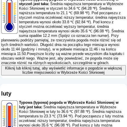
styczeń jest taka:
Średnia najwyższa temperatura w Wybrzeże
Kości Słoniowej w styczeń to 34.6 ℃ (94.28 ℉). Średnia
najniższa temperatura to 21.1 ℃ (69.98 ℉). Pod począwszu z
styczeń można oczekiwać niższy temperatur, średnia najwyższa
temperatura wynosi około 33.8 ℃ (92.84 ℉). Pod koncu z
styczeń można oczekiwać wyższy temperatur, średnia
najwyższa temperatura wynosi około 35.6 ℃ (96.08 ℉). Średnia
suma opadów 12.2 mm (
Spójrz co oznacza ten numer
). Przy
planowaniu podróży pamiętaj, że rzeczywista pogoda może różnić się od
tych średnich wartości. Długość dnia na początku tego miesiąca wynosi
około 11:44 (godziny i minuty), w w połowie miesiąca 11:46 i na końcu
miesiąca 11:50.Powyższe liczby są ważne przede wszystkim dla kapitału i
obszaru wokół niego. Ważne jest, aby powiedzieć, że pogoda może się
znacznie różnić na różnych wysokościach, szczególnie w górach.
Kliknij lub kliknij tutaj, aby wyświetlić informacje o pogodzie w większej
liczbie miejscowości w Wybrzeże Kości Słoniowej
luty
Typowa (typowa) pogoda w Wybrzeże Kości Słoniowej w
luty jest taka:
Średnia najwyższa temperatura w Wybrzeże
Kości Słoniowej w luty to 36.6 ℃ (97.88 ℉). Średnia najniższa
temperatura to 23.3 ℃ (73.94 ℉). Pod począwszu z luty można
oczekiwać niższy temperatur, średnia najwyższa temperatura
wynosi około 35.6 ℃ (96.08 ℉). Pod koncu z luty można