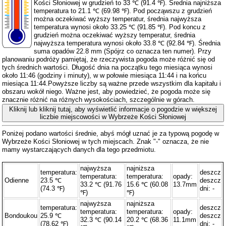
Kości Słoniowej w grudzień to 33 ℃ (91.4 ℉). Średnia najniższa
temperatura to 21.1 ℃ (69.98 ℉). Pod począwszu z grudzień
można oczekiwać wyższy temperatur, średnia najwyższa
temperatura wynosi około 33.25 ℃ (91.85 ℉). Pod koncu z
grudzień można oczekiwać wyższy temperatur, średnia
najwyższa temperatura wynosi około 33.8 ℃ (92.84 ℉). Średnia
suma opadów 22.8 mm (
Spójrz co oznacza ten numer
). Przy
planowaniu podróży pamiętaj, że rzeczywista pogoda może różnić się od
tych średnich wartości. Długość dnia na początku tego miesiąca wynosi
około 11:46 (godziny i minuty), w w połowie miesiąca 11:44 i na końcu
miesiąca 11:44.Powyższe liczby są ważne przede wszystkim dla kapitału i
obszaru wokół niego. Ważne jest, aby powiedzieć, że pogoda może się
znacznie różnić na różnych wysokościach, szczególnie w górach.
Kliknij lub kliknij tutaj, aby wyświetlić informacje o pogodzie w większej
liczbie miejscowości w Wybrzeże Kości Słoniowej
Poniżej podano wartości średnie, abyś mógł uznać je za typową pogodę w
Wybrzeże Kości Słoniowej w tych miejscach. Znak "-" oznacza, że ​​nie
mamy wystarczających danych dla tego przedmiotu.
najwyższa
najniższa
temperatura:
deszcz
temperatura:
temperatura:
opady:
Odienne
23.5 ℃
deszcz
33.2 ℃ (91.76
15.6 ℃ (60.08
13.7mm
(74.3 ℉)
dni: -
℉)
℉)
najwyższa
najniższa
temperatura:
deszcz
temperatura:
temperatura:
opady:
Bondoukou
25.9 ℃
deszcz
32.3 ℃ (90.14
20.2 ℃ (68.36
11.1mm
(78.62 ℉)
dni: -