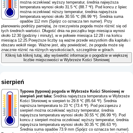
można oczekiwać wyższy temperatur, średnia najwyższa
temperatura wynosi około 31.5 ℃ (88.7 ℉). Pod koncu z lipiec
można oczekiwać niższy temperatur, średnia najwyższa
temperatura wynosi około 30.55 ℃ (86.99 ℉). Średnia suma
opadów 112 mm (
Spójrz co oznacza ten numer
). Przy
planowaniu podróży pamiętaj, że rzeczywista pogoda może różnić się od
tych średnich wartości. Długość dnia na początku tego miesiąca wynosi
około 12:30 (godziny i minuty), w w połowie miesiąca 12:28 i na końcu
miesiąca 12:25.Powyższe liczby są ważne przede wszystkim dla kapitału i
obszaru wokół niego. Ważne jest, aby powiedzieć, że pogoda może się
znacznie różnić na różnych wysokościach, szczególnie w górach.
Kliknij lub kliknij tutaj, aby wyświetlić informacje o pogodzie w większej
liczbie miejscowości w Wybrzeże Kości Słoniowej
sierpień
Typowa (typowa) pogoda w Wybrzeże Kości Słoniowej w
sierpień jest taka:
Średnia najwyższa temperatura w Wybrzeże
Kości Słoniowej w sierpień to 29.8 ℃ (85.64 ℉). Średnia
najniższa temperatura to 23 ℃ (73.4 ℉). Pod począwszu z
sierpień można oczekiwać wyższy temperatur, średnia
najwyższa temperatura wynosi około 30.55 ℃ (86.99 ℉). Pod
koncu z sierpień można oczekiwać wyższy temperatur, średnia
najwyższa temperatura wynosi około 30.35 ℃ (86.63 ℉).
Średnia suma opadów 73.9 mm (
Spójrz co oznacza ten numer
).