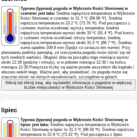
Typowa (typowa) pogoda w Wybrzeże Kości Słoniowej w
czerwiec jest taka:
Średnia najwyższa temperatura w Wybrzeże
Kości Słoniowej w czerwiec to 31.7 ℃ (89.06 ℉). Średnia
najniższa temperatura to 23.2 ℃ (73.76 ℉). Pod począwszu z
czerwiec można oczekiwać wyższy temperatur, średnia
najwyższa temperatura wynosi około 33 ℃ (91.4 ℉). Pod koncu
z czerwiec można oczekiwać niższy temperatur, średnia
najwyższa temperatura wynosi około 31.5 ℃ (88.7 ℉). Średnia
suma opadów 209.8 mm (
Spójrz co oznacza ten numer
). Przy
planowaniu podróży pamiętaj, że rzeczywista pogoda może różnić się od
tych średnich wartości. Długość dnia na początku tego miesiąca wynosi
około 12:28 (godziny i minuty), w w połowie miesiąca 12:30 i na końcu
miesiąca 12:30.Powyższe liczby są ważne przede wszystkim dla kapitału i
obszaru wokół niego. Ważne jest, aby powiedzieć, że pogoda może się
znacznie różnić na różnych wysokościach, szczególnie w górach.
Kliknij lub kliknij tutaj, aby wyświetlić informacje o pogodzie w większej
liczbie miejscowości w Wybrzeże Kości Słoniowej
lipiec
Typowa (typowa) pogoda w Wybrzeże Kości Słoniowej w
lipiec jest taka:
Średnia najwyższa temperatura w Wybrzeże
Kości Słoniowej w lipiec to 31.3 ℃ (88.34 ℉). Średnia najniższa
temperatura to 22.9 ℃ (73.22 ℉). Pod począwszu z lipiec