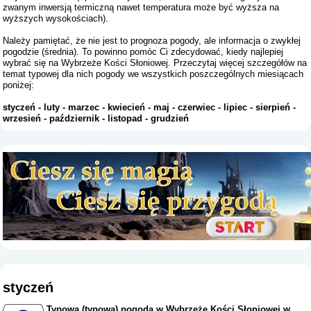
zwanym inwersją termiczną nawet temperatura może być wyższa na
wyższych wysokościach).
Należy pamiętać, że nie jest to prognoza pogody, ale informacja o zwykłej
pogodzie (średnia). To powinno pomóc Ci zdecydować, kiedy najlepiej
wybrać się na Wybrzeże Kości Słoniowej. Przeczytaj więcej szczegółów na
temat typowej dla nich pogody we wszystkich poszczególnych miesiącach
poniżej:
styczeń
-
luty
-
marzec
-
kwiecień
-
maj
-
czerwiec
-
lipiec
-
sierpień
-
wrzesień
-
październik
-
listopad
-
grudzień
styczeń
Typowa (typowa) pogoda w Wybrzeże Kości Słoniowej w