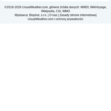
©2018-2026 UsualWeather.com, główne źródła danych: MWDI, WikiVoyage,
Wikipedia, CIA, WMO
Wydawca: Bispiral, s.r.o. |
O nas
|
Zasady stronie internetowej
UsualWeather.com i ochrony prywatności