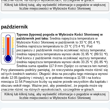
znacznie różnić na różnych wysokościach, szczególnie w górach.
Kliknij lub kliknij tutaj, aby wyświetlić informacje o pogodzie w większej
liczbie miejscowości w Wybrzeże Kości Słoniowej
październik
Typowa (typowa) pogoda w Wybrzeże Kości Słoniowej w
październik jest taka:
Średnia najwyższa temperatura w
Wybrzeże Kości Słoniowej w październik to 33 ℃ (91.4 ℉).
Średnia najniższa temperatura to 23 ℃ (73.4 ℉). Pod
począwszu z październik można oczekiwać niższy temperatur,
średnia najwyższa temperatura wynosi około 31.95 ℃ (89.51 ℉).
Pod koncu z październik można oczekiwać wyższy temperatur,
średnia najwyższa temperatura wynosi około 33.25 ℃ (91.85 ℉).
Średnia suma opadów 117.9 mm (
Spójrz co oznacza ten numer
).
Przy planowaniu podróży pamiętaj, że rzeczywista pogoda może różnić się
od tych średnich wartości. Długość dnia na początku tego miesiąca wynosi
około 12:05 (godziny i minuty), w w połowie miesiąca 11:59 i na końcu
miesiąca 11:54.Powyższe liczby są ważne przede wszystkim dla kapitału i
obszaru wokół niego. Ważne jest, aby powiedzieć, że pogoda może się
znacznie różnić na różnych wysokościach, szczególnie w górach.
Kliknij lub kliknij tutaj, aby wyświetlić informacje o pogodzie w większej
liczbie miejscowości w Wybrzeże Kości Słoniowej