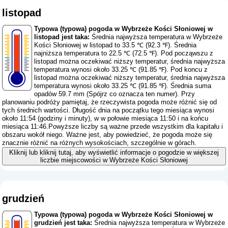
listopad
Typowa (typowa) pogoda w Wybrzeże Kości Słoniowej w
listopad jest taka:
Średnia najwyższa temperatura w Wybrzeże
Kości Słoniowej w listopad to 33.5 ℃ (92.3 ℉). Średnia
najniższa temperatura to 22.5 ℃ (72.5 ℉). Pod począwszu z
listopad można oczekiwać niższy temperatur, średnia najwyższa
temperatura wynosi około 33.25 ℃ (91.85 ℉). Pod koncu z
listopad można oczekiwać niższy temperatur, średnia najwyższa
temperatura wynosi około 33.25 ℃ (91.85 ℉). Średnia suma
opadów 59.7 mm (
Spójrz co oznacza ten numer
). Przy
planowaniu podróży pamiętaj, że rzeczywista pogoda może różnić się od
tych średnich wartości. Długość dnia na początku tego miesiąca wynosi
około 11:54 (godziny i minuty), w w połowie miesiąca 11:50 i na końcu
miesiąca 11:46.Powyższe liczby są ważne przede wszystkim dla kapitału i
obszaru wokół niego. Ważne jest, aby powiedzieć, że pogoda może się
znacznie różnić na różnych wysokościach, szczególnie w górach.
Kliknij lub kliknij tutaj, aby wyświetlić informacje o pogodzie w większej
liczbie miejscowości w Wybrzeże Kości Słoniowej
grudzień
Typowa (typowa) pogoda w Wybrzeże Kości Słoniowej w
grudzień jest taka:
Średnia najwyższa temperatura w Wybrzeże