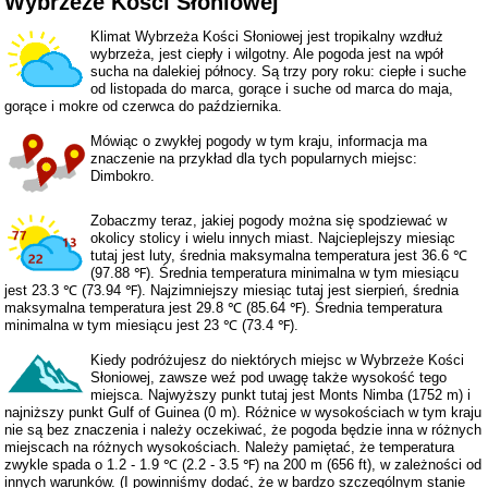
Wybrzeże Kości Słoniowej
Klimat Wybrzeża Kości Słoniowej jest tropikalny wzdłuż
wybrzeża, jest ciepły i wilgotny. Ale pogoda jest na wpół
sucha na dalekiej północy. Są trzy pory roku: ciepłe i suche
od listopada do marca, gorące i suche od marca do maja,
gorące i mokre od czerwca do października.
Mówiąc o zwykłej pogody w tym kraju, informacja ma
znaczenie na przykład dla tych popularnych miejsc:
Dimbokro.
Zobaczmy teraz, jakiej pogody można się spodziewać w
okolicy stolicy i wielu innych miast. Najcieplejszy miesiąc
tutaj jest luty, średnia maksymalna temperatura jest 36.6 ℃
(97.88 ℉). Średnia temperatura minimalna w tym miesiącu
jest 23.3 ℃ (73.94 ℉). Najzimniejszy miesiąc tutaj jest sierpień, średnia
maksymalna temperatura jest 29.8 ℃ (85.64 ℉). Średnia temperatura
minimalna w tym miesiącu jest 23 ℃ (73.4 ℉).
Kiedy podróżujesz do niektórych miejsc w Wybrzeże Kości
Słoniowej, zawsze weź pod uwagę także wysokość tego
miejsca. Najwyższy punkt tutaj jest Monts Nimba (1752 m) i
najniższy punkt Gulf of Guinea (0 m). Różnice w wysokościach w tym kraju
nie są bez znaczenia i należy oczekiwać, że pogoda będzie inna w różnych
miejscach na różnych wysokościach. Należy pamiętać, że temperatura
zwykle spada o 1.2 - 1.9 ℃ (2.2 - 3.5 ℉) na 200 m (656 ft), w zależności od
innych warunków. (I powinniśmy dodać, że w bardzo szczególnym stanie