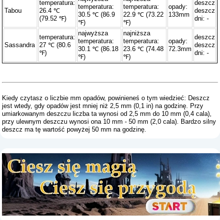
temperatura:
deszcz
temperatura:
temperatura:
opady:
Tabou
26.4 ℃
deszcz
30.5 ℃ (86.9
22.9 ℃ (73.22
133mm
(79.52 ℉)
dni: -
℉)
℉)
najwyższa
najniższa
temperatura:
deszcz
temperatura:
temperatura:
opady:
Sassandra
27 ℃ (80.6
deszcz
30.1 ℃ (86.18
23.6 ℃ (74.48
72.3mm
℉)
dni: -
℉)
℉)
Kiedy czytasz o liczbie mm opadów, powinieneś o tym wiedzieć: Deszcz
jest wtedy, gdy opadów jest mniej niż 2,5 mm (0,1 in) na godzinę. Przy
umiarkowanym deszczu liczba ta wynosi od 2,5 mm do 10 mm (0,4 cala),
przy ulewnym deszczu wynosi ona 10 mm - 50 mm (2,0 cala). Bardzo silny
deszcz ma tę wartość powyżej 50 mm na godzinę.