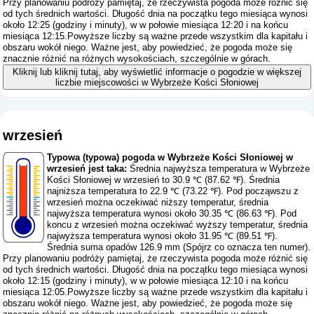
Przy planowaniu podróży pamiętaj, że rzeczywista pogoda może różnić się
od tych średnich wartości. Długość dnia na początku tego miesiąca wynosi
około 12:25 (godziny i minuty), w w połowie miesiąca 12:20 i na końcu
miesiąca 12:15.Powyższe liczby są ważne przede wszystkim dla kapitału i
obszaru wokół niego. Ważne jest, aby powiedzieć, że pogoda może się
znacznie różnić na różnych wysokościach, szczególnie w górach.
Kliknij lub kliknij tutaj, aby wyświetlić informacje o pogodzie w większej
liczbie miejscowości w Wybrzeże Kości Słoniowej
wrzesień
Typowa (typowa) pogoda w Wybrzeże Kości Słoniowej w
wrzesień jest taka:
Średnia najwyższa temperatura w Wybrzeże
Kości Słoniowej w wrzesień to 30.9 ℃ (87.62 ℉). Średnia
najniższa temperatura to 22.9 ℃ (73.22 ℉). Pod począwszu z
wrzesień można oczekiwać niższy temperatur, średnia
najwyższa temperatura wynosi około 30.35 ℃ (86.63 ℉). Pod
koncu z wrzesień można oczekiwać wyższy temperatur, średnia
najwyższa temperatura wynosi około 31.95 ℃ (89.51 ℉).
Średnia suma opadów 126.9 mm (
Spójrz co oznacza ten numer
).
Przy planowaniu podróży pamiętaj, że rzeczywista pogoda może różnić się
od tych średnich wartości. Długość dnia na początku tego miesiąca wynosi
około 12:15 (godziny i minuty), w w połowie miesiąca 12:10 i na końcu
miesiąca 12:05.Powyższe liczby są ważne przede wszystkim dla kapitału i
obszaru wokół niego. Ważne jest, aby powiedzieć, że pogoda może się