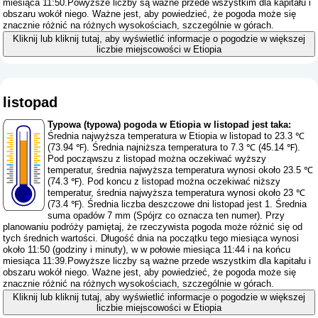
miesiąca 11:50.Powyższe liczby są ważne przede wszystkim dla kapitału i
obszaru wokół niego. Ważne jest, aby powiedzieć, że pogoda może się
znacznie różnić na różnych wysokościach, szczególnie w górach.
Kliknij lub kliknij tutaj, aby wyświetlić informacje o pogodzie w większej
liczbie miejscowości w Etiopia
listopad
Typowa (typowa) pogoda w Etiopia w listopad jest taka:
Średnia najwyższa temperatura w Etiopia w listopad to 23.3 ℃
(73.94 ℉). Średnia najniższa temperatura to 7.3 ℃ (45.14 ℉).
Pod począwszu z listopad można oczekiwać wyższy
temperatur, średnia najwyższa temperatura wynosi około 23.5 ℃
(74.3 ℉). Pod koncu z listopad można oczekiwać niższy
temperatur, średnia najwyższa temperatura wynosi około 23 ℃
(73.4 ℉). Średnia liczba deszczowe dni listopad jest 1. Średnia
suma opadów 7 mm (
Spójrz co oznacza ten numer
). Przy
planowaniu podróży pamiętaj, że rzeczywista pogoda może różnić się od
tych średnich wartości. Długość dnia na początku tego miesiąca wynosi
około 11:50 (godziny i minuty), w w połowie miesiąca 11:44 i na końcu
miesiąca 11:39.Powyższe liczby są ważne przede wszystkim dla kapitału i
obszaru wokół niego. Ważne jest, aby powiedzieć, że pogoda może się
znacznie różnić na różnych wysokościach, szczególnie w górach.
Kliknij lub kliknij tutaj, aby wyświetlić informacje o pogodzie w większej
liczbie miejscowości w Etiopia