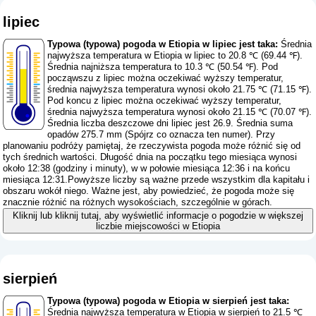
lipiec
Typowa (typowa) pogoda w Etiopia w lipiec jest taka:
Średnia
najwyższa temperatura w Etiopia w lipiec to 20.8 ℃ (69.44 ℉).
Średnia najniższa temperatura to 10.3 ℃ (50.54 ℉). Pod
począwszu z lipiec można oczekiwać wyższy temperatur,
średnia najwyższa temperatura wynosi około 21.75 ℃ (71.15 ℉).
Pod koncu z lipiec można oczekiwać wyższy temperatur,
średnia najwyższa temperatura wynosi około 21.15 ℃ (70.07 ℉).
Średnia liczba deszczowe dni lipiec jest 26.9. Średnia suma
opadów 275.7 mm (
Spójrz co oznacza ten numer
). Przy
planowaniu podróży pamiętaj, że rzeczywista pogoda może różnić się od
tych średnich wartości. Długość dnia na początku tego miesiąca wynosi
około 12:38 (godziny i minuty), w w połowie miesiąca 12:36 i na końcu
miesiąca 12:31.Powyższe liczby są ważne przede wszystkim dla kapitału i
obszaru wokół niego. Ważne jest, aby powiedzieć, że pogoda może się
znacznie różnić na różnych wysokościach, szczególnie w górach.
Kliknij lub kliknij tutaj, aby wyświetlić informacje o pogodzie w większej
liczbie miejscowości w Etiopia
sierpień
Typowa (typowa) pogoda w Etiopia w sierpień jest taka:
Średnia najwyższa temperatura w Etiopia w sierpień to 21.5 ℃