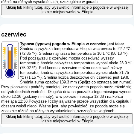
różnić na różnych wysokościach, szczególnie w górach.
Kliknij lub kliknij tutaj, aby wyświetlić informacje o pogodzie w większej
liczbie miejscowości w Etiopia
czerwiec
Typowa (typowa) pogoda w Etiopia w czerwiec jest taka:
Średnia najwyższa temperatura w Etiopia w czerwiec to 22.7 ℃
(72.86 ℉). Średnia najniższa temperatura to 10.1 ℃ (50.18 ℉).
Pod począwszu z czerwiec można oczekiwać wyższy
temperatur, średnia najwyższa temperatura wynosi około 23.9 ℃
(75.02 ℉). Pod koncu z czerwiec można oczekiwać niższy
temperatur, średnia najwyższa temperatura wynosi około 21.75
℃ (71.15 ℉). Średnia liczba deszczowe dni czerwiec jest 19.8.
Średnia suma opadów 139.3 mm (
Spójrz co oznacza ten numer
).
Przy planowaniu podróży pamiętaj, że rzeczywista pogoda może różnić się
od tych średnich wartości. Długość dnia na początku tego miesiąca wynosi
około 12:36 (godziny i minuty), w w połowie miesiąca 12:38 i na końcu
miesiąca 12:38.Powyższe liczby są ważne przede wszystkim dla kapitału i
obszaru wokół niego. Ważne jest, aby powiedzieć, że pogoda może się
znacznie różnić na różnych wysokościach, szczególnie w górach.
Kliknij lub kliknij tutaj, aby wyświetlić informacje o pogodzie w większej
liczbie miejscowości w Etiopia