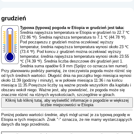
grudzień
Typowa (typowa) pogoda w Etiopia w grudzień jest taka:
Średnia najwyższa temperatura w Etiopia w grudzień to 22.7 ℃
(72.86 ℉). Średnia najniższa temperatura to 7.1 ℃ (44.78 ℉).
Pod począwszu z grudzień można oczekiwać wyższy
temperatur, średnia najwyższa temperatura wynosi około 23 ℃
(73.4 ℉). Pod koncu z grudzień można oczekiwać wyższy
temperatur, średnia najwyższa temperatura wynosi około 23.55
℃ (74.39 ℉). Średnia liczba deszczowe dni grudzień jest 1.
Średnia suma opadów 6.9 mm (
Spójrz co oznacza ten numer
).
Przy planowaniu podróży pamiętaj, że rzeczywista pogoda może różnić się
od tych średnich wartości. Długość dnia na początku tego miesiąca wynosi
około 11:39 (godziny i minuty), w w połowie miesiąca 11:36 i na końcu
miesiąca 11:35.Powyższe liczby są ważne przede wszystkim dla kapitału i
obszaru wokół niego. Ważne jest, aby powiedzieć, że pogoda może się
znacznie różnić na różnych wysokościach, szczególnie w górach.
Kliknij lub kliknij tutaj, aby wyświetlić informacje o pogodzie w większej
liczbie miejscowości w Etiopia
Poniżej podano wartości średnie, abyś mógł uznać je za typową pogodę w
Etiopia w tych miejscach. Znak "-" oznacza, że ​​nie mamy wystarczających
danych dla tego przedmiotu.