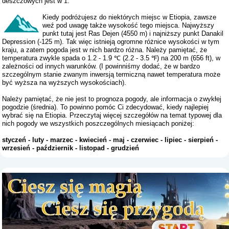
deszczowych jest w 1.
Kiedy podróżujesz do niektórych miejsc w Etiopia, zawsze
weź pod uwagę także wysokość tego miejsca. Najwyższy
punkt tutaj jest Ras Dejen (4550 m) i najniższy punkt Danakil
Depression (-125 m). Tak więc istnieją ogromne różnice wysokości w tym
kraju, a zatem pogoda jest w nich bardzo różna. Należy pamiętać, że
temperatura zwykle spada o 1.2 - 1.9 ℃ (2.2 - 3.5 ℉) na 200 m (656 ft), w
zależności od innych warunków. (I powinniśmy dodać, że w bardzo
szczególnym stanie zwanym inwersją termiczną nawet temperatura może
być wyższa na wyższych wysokościach).
Należy pamiętać, że nie jest to prognoza pogody, ale informacja o zwykłej
pogodzie (średnia). To powinno pomóc Ci zdecydować, kiedy najlepiej
wybrać się na Etiopia. Przeczytaj więcej szczegółów na temat typowej dla
nich pogody we wszystkich poszczególnych miesiącach poniżej:
styczeń
-
luty
-
marzec
-
kwiecień
-
maj
-
czerwiec
-
lipiec
-
sierpień
-
wrzesień
-
październik
-
listopad
-
grudzień