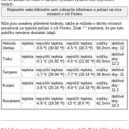
horách.
Klepnutím nebo kliknutím sem zobrazíte informace o počasí na více
místech v cíli Finsko
Níže jsou uvedeny průměrné hodnoty, takže je můžete v těchto místech
považovat za typické počasí v cíli Finsko. Znak "-" znamená, že pro tuto
položku nemáme dostatek údajů.
Helsinki
teplota:
nejvyšší teplota:
nejnižší teplota:
srážky:
deštivé
Vantaa
-
-0.6 ℃ (30.92 ℉)
-6.5 ℃ (20.3 ℉)
58.2mm
dny: 12
deštivé
teplota:
nejvyšší teplota:
nejnižší teplota:
srážky:
Turku
dny:
-
-0.1 ℃ (31.82 ℉)
-5.6 ℃ (21.92 ℉)
65.3mm
12.2
teplota:
nejvyšší teplota:
nejnižší teplota:
srážky:
deštivé
Tampere
-
-1.7 ℃ (28.94 ℉)
-7.7 ℃ (18.14 ℉)
38.9mm
dny: 11
deštivé
teplota:
nejvyšší teplota:
nejnižší teplota:
srážky:
Kuopio
dny:
-
-3.8 ℃ (25.16 ℉)
-9.9 ℃ (14.18 ℉)
45.5mm
11.2
deštivé
teplota:
nejvyšší teplota:
nejnižší teplota:
srážky:
Rovaniemi
dny:
-
-6.9 ℃ (19.58 ℉)
-13 ℃ (8.6 ℉)
42.2mm
10.2