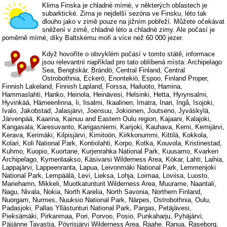
Klima Finska je chladné mírné, v některých oblastech je
subarktické. Zima je nejdelší sezóna ve Finsku, léto tak
dlouho jako v zimě pouze na jižním pobřeží. Můžete očekávat
sněžení v zimě, chladné léto a chladné zimy. Ale počasí je
poměrně mírné, díky Baltskému moři a více než 60 000 jezer.
Když hovoříte o obvyklém počasí v tomto státě, informace
jsou relevantní například pro tato oblíbená místa: Archipelago
Sea, Bengtskär, Brändö, Central Finland, Central
Ostrobothnia, Eckerö, Enontekiö, Espoo, Finland Proper,
Finnish Lakeland, Finnish Lapland, Forssa, Hailuoto, Hamina,
Hammaslahti, Hanko, Heinola, Heinävesi, Helsinki, Hetta, Hyrynsalmi,
Hyvinkää, Hämeenlinna, Ii, Iisalmi, Ikaalinen, Imatra, Inari, Ingå, Isojoki,
Ivalo, Jakobstad, Jalasjärvi, Joensuu, Jokioinen, Joutseno, Jyväskylä,
Järvenpää, Kaarina, Kainuu and Eastern Oulu region, Kajaani, Kalajoki,
Kangasala, Karesuvanto, Karigasniemi, Karijoki, Kauhava, Kemi, Kemijärvi,
Kerava, Kerimäki, Kilpisjärvi, Kimitoön, Kirkkonummi, Kittilä, Kokkola,
Kolari, Koli National Park, Kontiolahti, Korpo, Kotka, Kouvola, Kristinestad,
Kuhmo, Kuopio, Kuortane, Kurjenrahka National Park, Kuusamo, Kvarken
Archipelago, Kymenlaakso, Käsivarsi Wilderness Area, Kökar, Lahti, Laihia,
Lappajärvi, Lappeenranta, Lapua, Leivonmäki National Park, Lemmenjoki
National Park, Lempäälä, Levi, Lieksa, Lohja, Loimaa, Loviisa, Luosto,
Mariehamn, Mikkeli, Muotkatunturit Wilderness Area, Muurame, Naantali,
Nagu, Nivala, Nokia, North Karelia, North Savonia, Northern Finland,
Nuorgam, Nurmes, Nuuksio National Park, Närpes, Ostrobothnia, Oulu,
Padasjoki, Pallas Yllästunturi National Park, Pargas, Petäjävesi,
Pieksämäki, Pirkanmaa, Pori, Porvoo, Posio, Punkaharju, Pyhäjärvi,
Päijänne Tavastia, Pöyrisjärvi Wilderness Area, Raahe, Ranua, Raseborg,