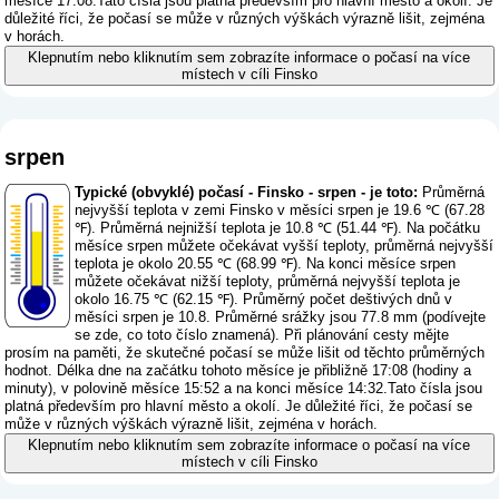
měsíce 17:08.Tato čísla jsou platná především pro hlavní město a okolí. Je
důležité říci, že počasí se může v různých výškách výrazně lišit, zejména
v horách.
Klepnutím nebo kliknutím sem zobrazíte informace o počasí na více
místech v cíli Finsko
srpen
Typické (obvyklé) počasí - Finsko - srpen - je toto:
Průměrná
nejvyšší teplota v zemi Finsko v měsíci srpen je 19.6 ℃ (67.28
℉). Průměrná nejnižší teplota je 10.8 ℃ (51.44 ℉). Na počátku
měsíce srpen můžete očekávat vyšší teploty, průměrná nejvyšší
teplota je okolo 20.55 ℃ (68.99 ℉). Na konci měsíce srpen
můžete očekávat nižší teploty, průměrná nejvyšší teplota je
okolo 16.75 ℃ (62.15 ℉). Průměrný počet deštivých dnů v
měsíci srpen je 10.8. Průměrné srážky jsou 77.8 mm (
podívejte
se zde, co toto číslo znamená
). Při plánování cesty mějte
prosím na paměti, že skutečné počasí se může lišit od těchto průměrných
hodnot. Délka dne na začátku tohoto měsíce je přibližně 17:08 (hodiny a
minuty), v polovině měsíce 15:52 a na konci měsíce 14:32.Tato čísla jsou
platná především pro hlavní město a okolí. Je důležité říci, že počasí se
může v různých výškách výrazně lišit, zejména v horách.
Klepnutím nebo kliknutím sem zobrazíte informace o počasí na více
místech v cíli Finsko