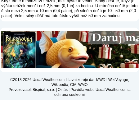
Když čtete o množství srážek, měli byste to vědět: Slabý déšť je, když je
výška srážek menší než 2,5 mm (0,1 in) za hodinu. U mírného deště je toto
číslo mezi 2,5 mm a 10 mm (0,4 palce), při silném dešti je 10 - 50 mm (2,0
palce). Velmi silný déšť má toto číslo vyšší než 50 mm za hodinu.
©2018-2026 UsualWeather.com, hlavní zdroje dat: MWDI, WikiVoyage,
Wikipedia, CIA, WMO
Provozovatel: Bispiral, s.r.o. |
O nás
|
Pravidla webu UsualWeather.com a
ochrana soukromí