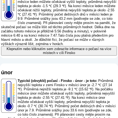
měsíce leden můžete očekávat vyšší teploty, průměrná nejvyšší
teplota je okolo -1.5 ℃ (29.3 ℉). Na konci měsíce leden můžete
očekávat nižší teploty, průměrná nejvyšší teplota je okolo -2.55
℃ (27.41 ℉). Průměrný počet deštivých dnů v měsíci leden je
9.9. Průměrné srážky jsou 43.2 mm (
podívejte se zde, co toto
číslo znamená
). Při plánování cesty mějte prosím na paměti, že
skutečné počasí se může lišit od těchto průměrných hodnot. Délka dne na
začátku tohoto měsíce je přibližně 5:56 (hodiny a minuty), v polovině
měsíce 6:40 a na konci měsíce 7:47.Tato čísla jsou platná především pro
hlavní město a okolí. Je důležité říci, že počasí se může v různých
výškách výrazně lišit, zejména v horách.
Klepnutím nebo kliknutím sem zobrazíte informace o počasí na více
místech v cíli Finsko
únor
Typické (obvyklé) počasí - Finsko - únor - je toto:
Průměrná
nejvyšší teplota v zemi Finsko v měsíci únor je -2.7 ℃ (27.14
℉). Průměrná nejnižší teplota je -9.1 ℃ (15.62 ℉). Na počátku
měsíce únor můžete očekávat vyšší teploty, průměrná nejvyšší
teplota je okolo -2.55 ℃ (27.41 ℉). Na konci měsíce únor
můžete očekávat vyšší teploty, průměrná nejvyšší teplota je
okolo -0.7 ℃ (30.74 ℉). Průměrný počet deštivých dnů v měsíci
únor je 7.9. Průměrné srážky jsou 33.6 mm (
podívejte se zde,
co toto číslo znamená
). Při plánování cesty mějte prosím na