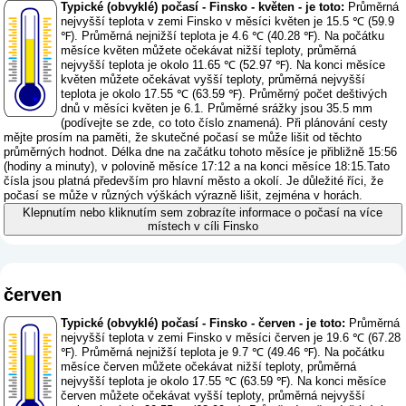
Typické (obvyklé) počasí - Finsko - květen - je toto:
Průměrná
nejvyšší teplota v zemi Finsko v měsíci květen je 15.5 ℃ (59.9
℉). Průměrná nejnižší teplota je 4.6 ℃ (40.28 ℉). Na počátku
měsíce květen můžete očekávat nižší teploty, průměrná
nejvyšší teplota je okolo 11.65 ℃ (52.97 ℉). Na konci měsíce
květen můžete očekávat vyšší teploty, průměrná nejvyšší
teplota je okolo 17.55 ℃ (63.59 ℉). Průměrný počet deštivých
dnů v měsíci květen je 6.1. Průměrné srážky jsou 35.5 mm
(
podívejte se zde, co toto číslo znamená
). Při plánování cesty
mějte prosím na paměti, že skutečné počasí se může lišit od těchto
průměrných hodnot. Délka dne na začátku tohoto měsíce je přibližně 15:56
(hodiny a minuty), v polovině měsíce 17:12 a na konci měsíce 18:15.Tato
čísla jsou platná především pro hlavní město a okolí. Je důležité říci, že
počasí se může v různých výškách výrazně lišit, zejména v horách.
Klepnutím nebo kliknutím sem zobrazíte informace o počasí na více
místech v cíli Finsko
červen
Typické (obvyklé) počasí - Finsko - červen - je toto:
Průměrná
nejvyšší teplota v zemi Finsko v měsíci červen je 19.6 ℃ (67.28
℉). Průměrná nejnižší teplota je 9.7 ℃ (49.46 ℉). Na počátku
měsíce červen můžete očekávat nižší teploty, průměrná
nejvyšší teplota je okolo 17.55 ℃ (63.59 ℉). Na konci měsíce
červen můžete očekávat vyšší teploty, průměrná nejvyšší