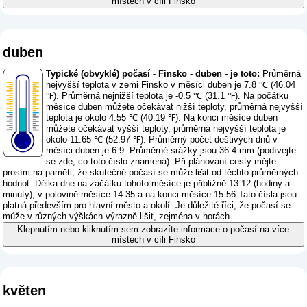
místech v cíli Finsko
duben
Typické (obvyklé) počasí - Finsko - duben - je toto:
Průměrná
nejvyšší teplota v zemi Finsko v měsíci duben je 7.8 ℃ (46.04
℉). Průměrná nejnižší teplota je -0.5 ℃ (31.1 ℉). Na počátku
měsíce duben můžete očekávat nižší teploty, průměrná nejvyšší
teplota je okolo 4.55 ℃ (40.19 ℉). Na konci měsíce duben
můžete očekávat vyšší teploty, průměrná nejvyšší teplota je
okolo 11.65 ℃ (52.97 ℉). Průměrný počet deštivých dnů v
měsíci duben je 6.9. Průměrné srážky jsou 36.4 mm (
podívejte
se zde, co toto číslo znamená
). Při plánování cesty mějte
prosím na paměti, že skutečné počasí se může lišit od těchto průměrných
hodnot. Délka dne na začátku tohoto měsíce je přibližně 13:12 (hodiny a
minuty), v polovině měsíce 14:35 a na konci měsíce 15:56.Tato čísla jsou
platná především pro hlavní město a okolí. Je důležité říci, že počasí se
může v různých výškách výrazně lišit, zejména v horách.
Klepnutím nebo kliknutím sem zobrazíte informace o počasí na více
místech v cíli Finsko
květen