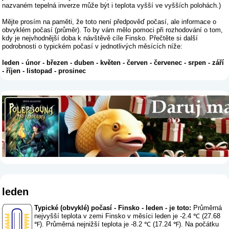
nazvaném tepelná inverze může být i teplota vyšší ve vyšších polohách.)
Mějte prosím na paměti, že toto není předpověď počasí, ale informace o
obvyklém počasí (průměr). To by vám mělo pomoci při rozhodování o tom,
kdy je nejvhodnější doba k návštěvě cíle Finsko. Přečtěte si další
podrobnosti o typickém počasí v jednotlivých měsících níže:
leden
-
únor
-
březen
-
duben
-
květen
-
červen
-
červenec
-
srpen
-
září
-
říjen
-
listopad
-
prosinec
leden
Typické (obvyklé) počasí - Finsko - leden - je toto:
Průměrná
nejvyšší teplota v zemi Finsko v měsíci leden je -2.4 ℃ (27.68
℉). Průměrná nejnižší teplota je -8.2 ℃ (17.24 ℉). Na počátku