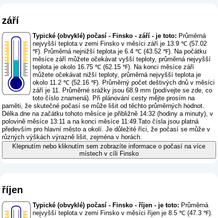
září
Typické (obvyklé) počasí - Finsko - září - je toto:
Průměrná
nejvyšší teplota v zemi Finsko v měsíci září je 13.9 ℃ (57.02
℉). Průměrná nejnižší teplota je 6.4 ℃ (43.52 ℉). Na počátku
měsíce září můžete očekávat vyšší teploty, průměrná nejvyšší
teplota je okolo 16.75 ℃ (62.15 ℉). Na konci měsíce září
můžete očekávat nižší teploty, průměrná nejvyšší teplota je
okolo 11.2 ℃ (52.16 ℉). Průměrný počet deštivých dnů v měsíci
září je 11. Průměrné srážky jsou 68.9 mm (
podívejte se zde, co
toto číslo znamená
). Při plánování cesty mějte prosím na
paměti, že skutečné počasí se může lišit od těchto průměrných hodnot.
Délka dne na začátku tohoto měsíce je přibližně 14:32 (hodiny a minuty), v
polovině měsíce 13:11 a na konci měsíce 11:49.Tato čísla jsou platná
především pro hlavní město a okolí. Je důležité říci, že počasí se může v
různých výškách výrazně lišit, zejména v horách.
Klepnutím nebo kliknutím sem zobrazíte informace o počasí na více
místech v cíli Finsko
říjen
Typické (obvyklé) počasí - Finsko - říjen - je toto:
Průměrná
nejvyšší teplota v zemi Finsko v měsíci říjen je 8.5 ℃ (47.3 ℉).