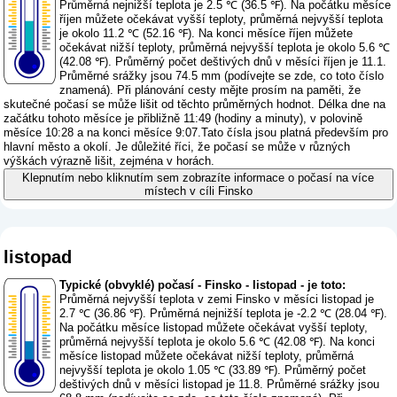
Průměrná nejnižší teplota je 2.5 ℃ (36.5 ℉). Na počátku měsíce
říjen můžete očekávat vyšší teploty, průměrná nejvyšší teplota
je okolo 11.2 ℃ (52.16 ℉). Na konci měsíce říjen můžete
očekávat nižší teploty, průměrná nejvyšší teplota je okolo 5.6 ℃
(42.08 ℉). Průměrný počet deštivých dnů v měsíci říjen je 11.1.
Průměrné srážky jsou 74.5 mm (
podívejte se zde, co toto číslo
znamená
). Při plánování cesty mějte prosím na paměti, že
skutečné počasí se může lišit od těchto průměrných hodnot. Délka dne na
začátku tohoto měsíce je přibližně 11:49 (hodiny a minuty), v polovině
měsíce 10:28 a na konci měsíce 9:07.Tato čísla jsou platná především pro
hlavní město a okolí. Je důležité říci, že počasí se může v různých
výškách výrazně lišit, zejména v horách.
Klepnutím nebo kliknutím sem zobrazíte informace o počasí na více
místech v cíli Finsko
listopad
Typické (obvyklé) počasí - Finsko - listopad - je toto:
Průměrná nejvyšší teplota v zemi Finsko v měsíci listopad je
2.7 ℃ (36.86 ℉). Průměrná nejnižší teplota je -2.2 ℃ (28.04 ℉).
Na počátku měsíce listopad můžete očekávat vyšší teploty,
průměrná nejvyšší teplota je okolo 5.6 ℃ (42.08 ℉). Na konci
měsíce listopad můžete očekávat nižší teploty, průměrná
nejvyšší teplota je okolo 1.05 ℃ (33.89 ℉). Průměrný počet
deštivých dnů v měsíci listopad je 11.8. Průměrné srážky jsou