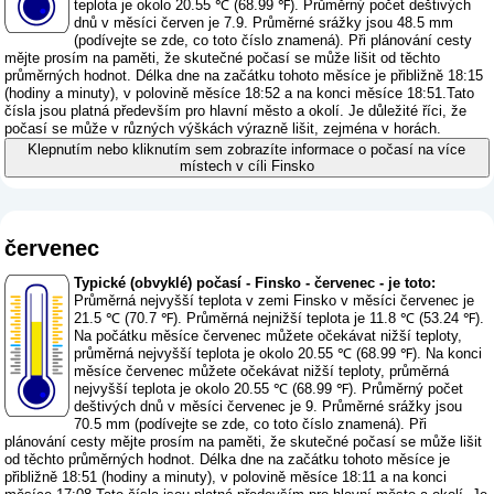
teplota je okolo 20.55 ℃ (68.99 ℉). Průměrný počet deštivých
dnů v měsíci červen je 7.9. Průměrné srážky jsou 48.5 mm
(
podívejte se zde, co toto číslo znamená
). Při plánování cesty
mějte prosím na paměti, že skutečné počasí se může lišit od těchto
průměrných hodnot. Délka dne na začátku tohoto měsíce je přibližně 18:15
(hodiny a minuty), v polovině měsíce 18:52 a na konci měsíce 18:51.Tato
čísla jsou platná především pro hlavní město a okolí. Je důležité říci, že
počasí se může v různých výškách výrazně lišit, zejména v horách.
Klepnutím nebo kliknutím sem zobrazíte informace o počasí na více
místech v cíli Finsko
červenec
Typické (obvyklé) počasí - Finsko - červenec - je toto:
Průměrná nejvyšší teplota v zemi Finsko v měsíci červenec je
21.5 ℃ (70.7 ℉). Průměrná nejnižší teplota je 11.8 ℃ (53.24 ℉).
Na počátku měsíce červenec můžete očekávat nižší teploty,
průměrná nejvyšší teplota je okolo 20.55 ℃ (68.99 ℉). Na konci
měsíce červenec můžete očekávat nižší teploty, průměrná
nejvyšší teplota je okolo 20.55 ℃ (68.99 ℉). Průměrný počet
deštivých dnů v měsíci červenec je 9. Průměrné srážky jsou
70.5 mm (
podívejte se zde, co toto číslo znamená
). Při
plánování cesty mějte prosím na paměti, že skutečné počasí se může lišit
od těchto průměrných hodnot. Délka dne na začátku tohoto měsíce je
přibližně 18:51 (hodiny a minuty), v polovině měsíce 18:11 a na konci