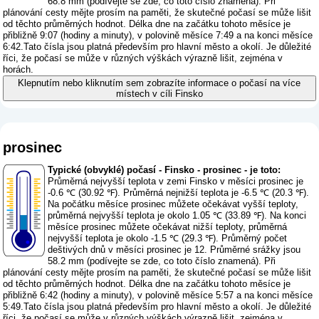
68.8 mm (
podívejte se zde, co toto číslo znamená
). Při
plánování cesty mějte prosím na paměti, že skutečné počasí se může lišit
od těchto průměrných hodnot. Délka dne na začátku tohoto měsíce je
přibližně 9:07 (hodiny a minuty), v polovině měsíce 7:49 a na konci měsíce
6:42.Tato čísla jsou platná především pro hlavní město a okolí. Je důležité
říci, že počasí se může v různých výškách výrazně lišit, zejména v
horách.
Klepnutím nebo kliknutím sem zobrazíte informace o počasí na více
místech v cíli Finsko
prosinec
Typické (obvyklé) počasí - Finsko - prosinec - je toto:
Průměrná nejvyšší teplota v zemi Finsko v měsíci prosinec je
-0.6 ℃ (30.92 ℉). Průměrná nejnižší teplota je -6.5 ℃ (20.3 ℉).
Na počátku měsíce prosinec můžete očekávat vyšší teploty,
průměrná nejvyšší teplota je okolo 1.05 ℃ (33.89 ℉). Na konci
měsíce prosinec můžete očekávat nižší teploty, průměrná
nejvyšší teplota je okolo -1.5 ℃ (29.3 ℉). Průměrný počet
deštivých dnů v měsíci prosinec je 12. Průměrné srážky jsou
58.2 mm (
podívejte se zde, co toto číslo znamená
). Při
plánování cesty mějte prosím na paměti, že skutečné počasí se může lišit
od těchto průměrných hodnot. Délka dne na začátku tohoto měsíce je
přibližně 6:42 (hodiny a minuty), v polovině měsíce 5:57 a na konci měsíce
5:49.Tato čísla jsou platná především pro hlavní město a okolí. Je důležité
říci, že počasí se může v různých výškách výrazně lišit, zejména v