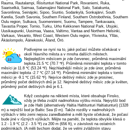
Rauma, Rautalampi, Riisitunturi National Park, Rovaniemi, Ruka,
Saariselkä, Saimaa, Salamajärvi National Park, Salo, Satakunta,
Savonlinna, Seinäjoki, Sipoo, Siuntio, Sodankylä, Sonkajärvi, South
Karelia, South Savonia, Southern Finland, Southern Ostrobothnia, Southern
Oulu region, Sulkava, Suomenniemi, Suomu, Tampere, Tankavaara,
Tavastia Proper, Tornio, Turku, Urho Kekkonen National Park, Utsjoki,
Uusikaupunki, Uusimaa, Vaasa, Valtimo, Vantaa and Northern Helsinki,
Varkaus, Vesanto, West Coast, Western Oulu region, Ylivieska, Ylläs,
Äkäslompolo, Äänekoski, Åland, Örö.
Podívejme se nyní na to, jaké počasí můžete očekávat v
okolí hlavního města a v mnoha dalších městech.
Nejteplejším měsícem je zde červenec, průměrná maximální
teplota 21.5 ℃ (70.7 ℉). Průměrná minimální teplota v tomto
měsíci je 11.8 ℃ (53.24 ℉). Nejchladnější měsíc je zde únor, průměrná
maximální teplota -2.7 ℃ (27.14 ℉). Průměrná minimální teplota v tomto
měsíci je -9.1 ℃ (15.62 ℉). Nejvíce deštivý měsíc zde je prosinec,
průměrný počet deštivých dnů je 12. Nejméně deštivý měsíc zde je květen,
průměrný počet deštivých dnů je 6.1.
Když cestujete na některé místa, které obsahuje Finsko,
vždy je třeba zvážit nadmořskou výšku místa. Nejvyšší bod
je zde Halti (alternatively Haltia Haltitunturi Haltiatunturi) (1328
m) a nejnižší bod je Baltic Sea (0 m). Takže rozdíly v nadmořských
výškách v této zemi nejsou zanedbatelné a měli byste očekávat, že počasí
bude jiné v různých výškách. Mějte na paměti, že teplota obvykle klesá o
1.2 - 1.9 ℃ (2.2 - 3.5 ℉) za 200 m (656 ft), v závislosti na ostatních
podmínkách. (A měli bychom dodat, že ve velmi zvláštním stavu