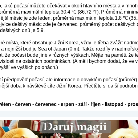
o, jaké počasí můžete očekávat v okolí hlavního města a v mnoh
průměrná maximální teplota 30.4 ℃ (86.72 ℉). Průměrná minimáln
ější měsíc je zde leden, průměrná maximální teplota 1.8 ℃ (35.
ejvíce deštivý měsíc zde je červenec, průměrný počet deštivých
deštivých dnů je 5.9.
ré místa, které obsahuje Jižní Korea, vždy je třeba zvážit nadm
a nejnižší bod je Sea of Japan (0 m). Takže rozdíly v nadmořsk
, že počasí bude jiné v různých výškách. Mějte na paměti, že te
 závislosti na ostatních podmínkách. (A měli bychom dodat, že ve
vyšší ve vyšších polohách.)
ení předpověď počasí, ale informace o obvyklém počasí (průměr)
ější doba k návštěvě cíle Jižní Korea. Přečtěte si další podrobn
věten
-
červen
-
červenec
-
srpen
-
září
-
říjen
-
listopad
-
pros