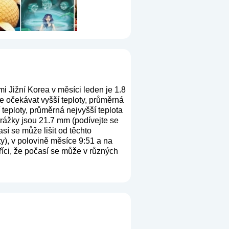
i Jižní Korea v měsíci leden je 1.8
e očekávat vyšší teploty, průměrná
teploty, průměrná nejvyšší teplota
srážky jsou 21.7 mm (
podívejte se
sí se může lišit od těchto
y), v polovině měsíce 9:51 a na
říci, že počasí se může v různých