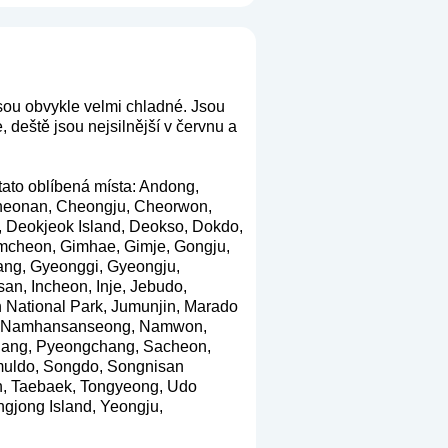
jsou obvykle velmi chladné. Jsou
 deště jsou nejsilnější v červnu a
 tato oblíbená místa: Andong,
heonan, Cheongju, Cheorwon,
Deokjeok Island, Deokso, Dokdo,
mcheon, Gimhae, Gimje, Gongju,
ng, Gyeonggi, Gyeongju,
n, Incheon, Inje, Jebudo,
an National Park, Jumunjin, Marado
ae, Namhansanseong, Namwon,
ohang, Pyeongchang, Sacheon,
muldo, Songdo, Songnisan
n, Taebaek, Tongyeong, Udo
gjong Island, Yeongju,