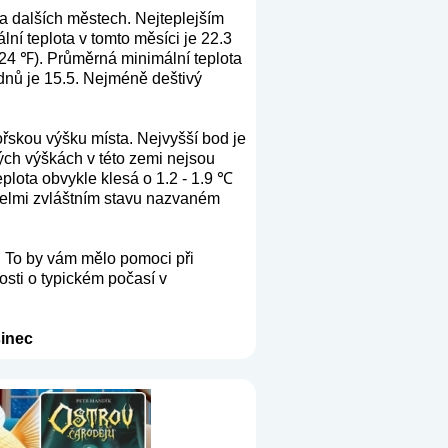
a dalších městech. Nejteplejším
í teplota v tomto měsíci je 22.3
24 ℉). Průměrná minimální teplota
 dnů je 15.5. Nejméně deštivý
ořskou výšku místa. Nejvyšší bod je
ých výškách v této zemi nejsou
plota obvykle klesá o 1.2 - 1.9 ℃
 velmi zvláštním stavu nazvaném
. To by vám mělo pomoci při
osti o typickém počasí v
inec