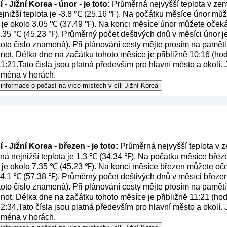
- Jižní Korea - únor - je toto:
Průměrná nejvyšší teplota v zemi
nižší teplota je -3.8 ℃ (25.16 ℉). Na počátku měsíce únor může
 je okolo 3.05 ℃ (37.49 ℉). Na konci měsíce únor můžete očeká
 7.35 ℃ (45.23 ℉). Průměrný počet deštivých dnů v měsíci únor j
 toto číslo znamená
). Při plánování cesty mějte prosím na paměti
ot. Délka dne na začátku tohoto měsíce je přibližně 10:16 (hod
:21.Tato čísla jsou platná především pro hlavní město a okolí. J
ejména v horách.
informace o počasí na více místech v cíli Jižní Korea
- Jižní Korea - březen - je toto:
Průměrná nejvyšší teplota v z
á nejnižší teplota je 1.3 ℃ (34.34 ℉). Na počátku měsíce březe
 je okolo 7.35 ℃ (45.23 ℉). Na konci měsíce březen můžete oče
 14.1 ℃ (57.38 ℉). Průměrný počet deštivých dnů v měsíci březen
 toto číslo znamená
). Při plánování cesty mějte prosím na paměti
ot. Délka dne na začátku tohoto měsíce je přibližně 11:21 (hod
:34.Tato čísla jsou platná především pro hlavní město a okolí. J
ejména v horách.