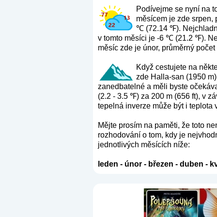
Podívejme se nyní na t
měsícem je zde srpen, 
℃ (72.14 ℉). Nejchladn
v tomto měsíci je -6 ℃ (21.2 ℉). N
měsíc zde je únor, průměrný počet 
Když cestujete na někte
zde Halla-san (1950 m) 
zanedbatelné a měli byste očekávat
(2.2 - 3.5 ℉) za 200 m (656 ft), v
tepelná inverze může být i teplota 
Mějte prosím na paměti, že toto n
rozhodování o tom, kdy je nejvhodn
jednotlivých měsících níže:
leden
-
únor
-
březen
-
duben
-
k