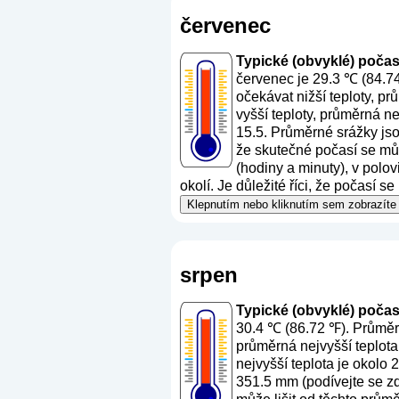
červenec
Typické (obvyklé) počasí 
červenec je 29.3 ℃ (84.7
očekávat nižší teploty, p
vyšší teploty, průměrná n
15.5. Průměrné srážky js
že skutečné počasí se můž
(hodiny a minuty), v polo
okolí. Je důležité říci, že počasí 
Klepnutím nebo kliknutím sem zobrazíte 
srpen
Typické (obvyklé) počasí 
30.4 ℃ (86.72 ℉). Průměrn
průměrná nejvyšší teplota
nejvyšší teplota je okolo
351.5 mm (
podívejte se z