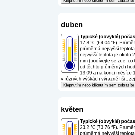
Klepnutím nebo kliknutím sem zobrazíte 
duben
Typické (obvyklé) počasí 
17.8 ℃ (64.04 ℉). Průměrn
průměrná nejvyšší teplota
nejvyšší teplota je okolo
mm (
podívejte se zde, co
od těchto průměrných hodn
13:09 a na konci měsíce 13
v různých výškách výrazně lišit, z
Klepnutím nebo kliknutím sem zobrazíte 
květen
Typické (obvyklé) počasí 
23.2 ℃ (73.76 ℉). Průměrn
průměrná nejvyšší teplota