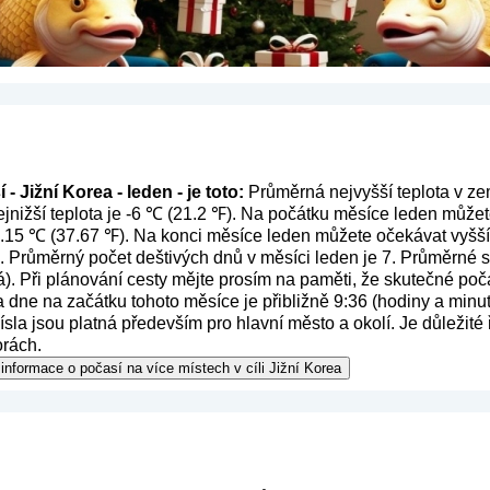
- Jižní Korea - leden - je toto:
Průměrná nejvyšší teplota v zem
nižší teplota je -6 ℃ (21.2 ℉). Na počátku měsíce leden můžet
 3.15 ℃ (37.67 ℉). Na konci měsíce leden můžete očekávat vyšší 
. Průměrný počet deštivých dnů v měsíci leden je 7. Průměrné 
á
). Při plánování cesty mějte prosím na paměti, že skutečné poča
dne na začátku tohoto měsíce je přibližně 9:36 (hodiny a minut
sla jsou platná především pro hlavní město a okolí. Je důležité 
orách.
informace o počasí na více místech v cíli Jižní Korea