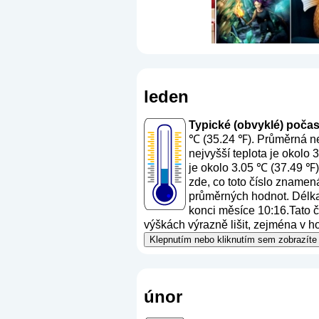
leden
Typické (obvyklé) počasí 
℃ (35.24 ℉). Průměrná nej
nejvyšší teplota je okolo
je okolo 3.05 ℃ (37.49 ℉)
zde, co toto číslo znamen
průměrných hodnot. Délka 
konci měsíce 10:16.Tato čí
výškách výrazně lišit, zejména v h
Klepnutím nebo kliknutím sem zobrazíte 
únor