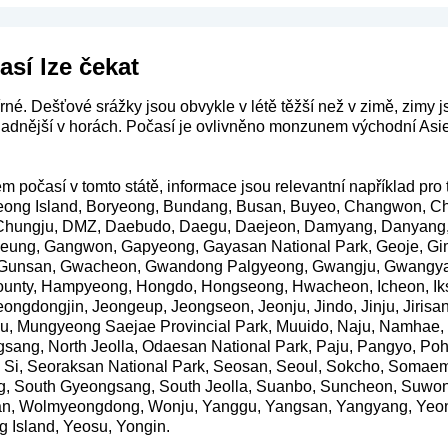
así lze čekat
írné. Dešťové srážky jsou obvykle v létě těžší než v zimě, zimy 
hladnější v horách. Počasí je ovlivněno monzunem východní Asie,
m počasí v tomto státě, informace jsou relevantní například pro
ong Island, Boryeong, Bundang, Busan, Buyeo, Changwon, C
hungju, DMZ, Daebudo, Daegu, Daejeon, Damyang, Danyang, 
ung, Gangwon, Gapyeong, Gayasan National Park, Geoje, Gi
 Gunsan, Gwacheon, Gwandong Palgyeong, Gwangju, Gwangya
unty, Hampyeong, Hongdo, Hongseong, Hwacheon, Icheon, Iksa
 Jeongdongjin, Jeongeup, Jeongseon, Jeonju, Jindo, Jinju, Jiris
uju, Mungyeong Saejae Provincial Park, Muuido, Naju, Namh
sang, North Jeolla, Odaesan National Park, Paju, Pangyo, P
 Si, Seoraksan National Park, Seosan, Seoul, Sokcho, Somae
g, South Gyeongsang, South Jeolla, Suanbo, Suncheon, Suwo
san, Wolmyeongdong, Wonju, Yanggu, Yangsan, Yangyang, Yeon
Island, Yeosu, Yongin.