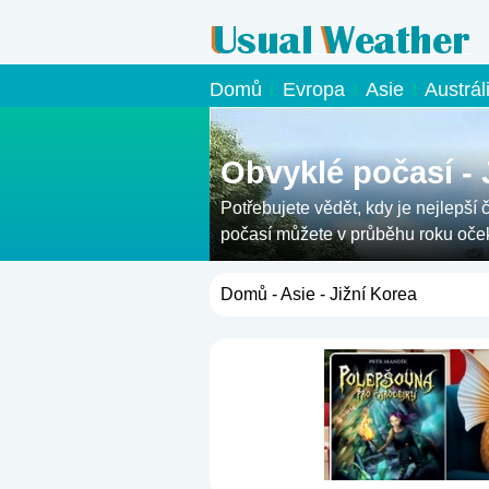
Domů
Evropa
Asie
Austrál
Obvyklé počasí - 
Potřebujete vědět, kdy je nejlepší 
počasí můžete v průběhu roku oče
Domů
-
Asie
- Jižní Korea