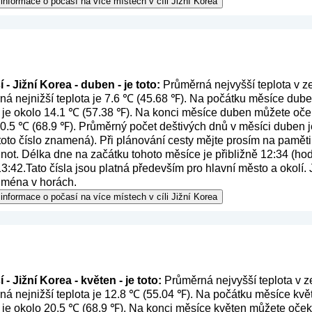
informace o počasí na více místech v cíli Jižní Korea
- Jižní Korea - duben - je toto:
Průměrná nejvyšší teplota v ze
á nejnižší teplota je 7.6 ℃ (45.68 ℉). Na počátku měsíce duben
 je okolo 14.1 ℃ (57.38 ℉). Na konci měsíce duben můžete oček
 20.5 ℃ (68.9 ℉). Průměrný počet deštivých dnů v měsíci duben j
 toto číslo znamená
). Při plánování cesty mějte prosím na paměti
ot. Délka dne na začátku tohoto měsíce je přibližně 12:34 (hod
:42.Tato čísla jsou platná především pro hlavní město a okolí. J
ejména v horách.
informace o počasí na více místech v cíli Jižní Korea
- Jižní Korea - květen - je toto:
Průměrná nejvyšší teplota v ze
á nejnižší teplota je 12.8 ℃ (55.04 ℉). Na počátku měsíce květ
 je okolo 20.5 ℃ (68.9 ℉). Na konci měsíce květen můžete očeká