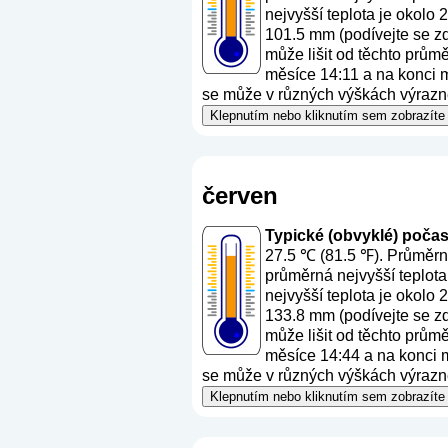
nejvyšší teplota je okolo
101.5 mm (
podívejte se z
může lišit od těchto prům
měsíce 14:11 a na konci mě
se může v různých výškách výrazně 
Klepnutím nebo kliknutím sem zobrazíte 
červen
Typické (obvyklé) počasí 
27.5 ℃ (81.5 ℉). Průměrná
průměrná nejvyšší teplota
nejvyšší teplota je okolo
133.8 mm (
podívejte se z
může lišit od těchto prům
měsíce 14:44 a na konci mě
se může v různých výškách výrazně 
Klepnutím nebo kliknutím sem zobrazíte 