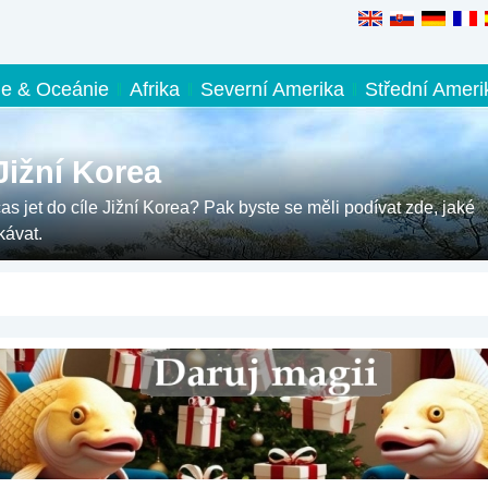
ie & Oceánie
Afrika
Severní Amerika
Střední Ameri
Jižní Korea
čas jet do cíle Jižní Korea? Pak byste se měli podívat zde, jaké
kávat.