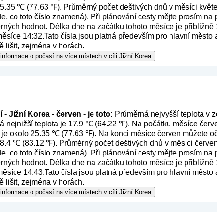
 25.35 ℃ (77.63 ℉). Průměrný počet deštivých dnů v měsíci květe
de, co toto číslo znamená
). Při plánování cesty mějte prosím na
ěrných hodnot. Délka dne na začátku tohoto měsíce je přibližně 
síce 14:32.Tato čísla jsou platná především pro hlavní město a o
lišit, zejména v horách.
informace o počasí na více místech v cíli Jižní Korea
- Jižní Korea - červen - je toto:
Průměrná nejvyšší teplota v z
 nejnižší teplota je 17.9 ℃ (64.22 ℉). Na počátku měsíce červe
 je okolo 25.35 ℃ (77.63 ℉). Na konci měsíce červen můžete oč
 28.4 ℃ (83.12 ℉). Průměrný počet deštivých dnů v měsíci červen
de, co toto číslo znamená
). Při plánování cesty mějte prosím na
ěrných hodnot. Délka dne na začátku tohoto měsíce je přibližně 
síce 14:43.Tato čísla jsou platná především pro hlavní město a o
lišit, zejména v horách.
informace o počasí na více místech v cíli Jižní Korea