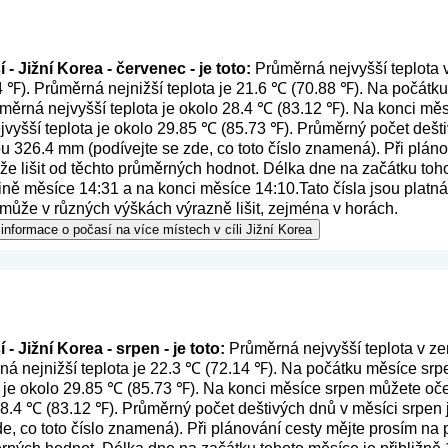
- Jižní Korea - červenec - je toto:
Průměrná nejvyšší teplota v
4 ℉). Průměrná nejnižší teplota je 21.6 ℃ (70.88 ℉). Na počát
růměrná nejvyšší teplota je okolo 28.4 ℃ (83.12 ℉). Na konci m
ejvyšší teplota je okolo 29.85 ℃ (85.73 ℉). Průměrný počet dešt
ou 326.4 mm (
podívejte se zde, co toto číslo znamená
). Při plán
e lišit od těchto průměrných hodnot. Délka dne na začátku toho
vině měsíce 14:31 a na konci měsíce 14:10.Tato čísla jsou platn
se může v různých výškách výrazně lišit, zejména v horách.
informace o počasí na více místech v cíli Jižní Korea
- Jižní Korea - srpen - je toto:
Průměrná nejvyšší teplota v zem
á nejnižší teplota je 22.3 ℃ (72.14 ℉). Na počátku měsíce srpe
 je okolo 29.85 ℃ (85.73 ℉). Na konci měsíce srpen můžete oče
 28.4 ℃ (83.12 ℉). Průměrný počet deštivých dnů v měsíci srpen 
de, co toto číslo znamená
). Při plánování cesty mějte prosím na