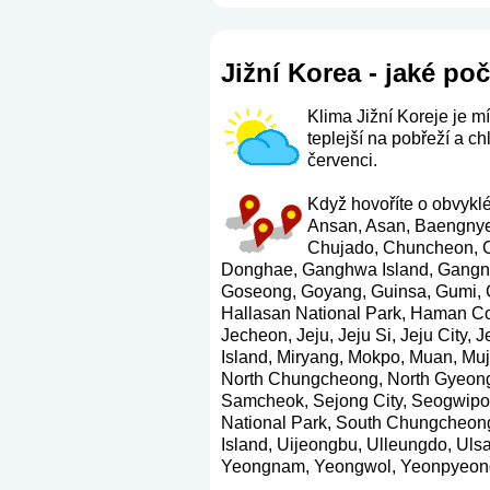
Jižní Korea - jaké poč
Klima Jižní Koreje je m
teplejší na pobřeží a c
červenci.
Když hovoříte o obvyklé
Ansan, Asan, Baengnye
Chujado, Chuncheon, C
Donghae, Ganghwa Island, Gangne
Goseong, Goyang, Guinsa, Gumi,
Hallasan National Park, Haman Co
Jecheon, Jeju, Jeju Si, Jeju City,
Island, Miryang, Mokpo, Muan, M
North Chungcheong, North Gyeong
Samcheok, Sejong City, Seogwipo
National Park, South Chungcheon
Island, Uijeongbu, Ulleungdo, Ul
Yeongnam, Yeongwol, Yeonpyeong 