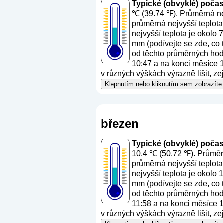
Typické (obvyklé) počasí 
℃ (39.74 ℉). Průměrná nej
průměrná nejvyšší teplota
nejvyšší teplota je okolo
mm (
podívejte se zde, co
od těchto průměrných hodn
10:47 a na konci měsíce 11
v různých výškách výrazně lišit, z
Klepnutím nebo kliknutím sem zobrazíte 
březen
Typické (obvyklé) počasí 
10.4 ℃ (50.72 ℉). Průměrn
průměrná nejvyšší teplota
nejvyšší teplota je okolo
mm (
podívejte se zde, co
od těchto průměrných hodn
11:58 a na konci měsíce 12
v různých výškách výrazně lišit, z