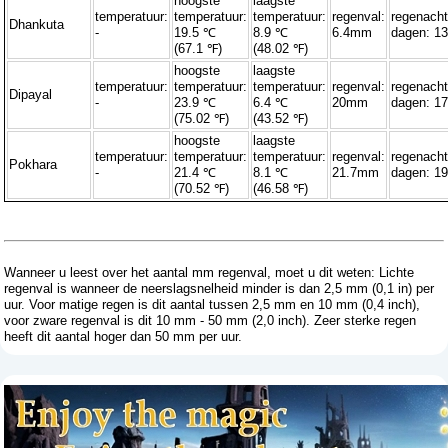
hoogste
laagste
temperatuur:
temperatuur:
temperatuur:
regenval:
regenacht
Dhankuta
-
19.5 ℃
8.9 ℃
6.4mm
dagen: 13
(67.1 ℉)
(48.02 ℉)
hoogste
laagste
temperatuur:
temperatuur:
temperatuur:
regenval:
regenacht
Dipayal
-
23.9 ℃
6.4 ℃
20mm
dagen: 17
(75.02 ℉)
(43.52 ℉)
hoogste
laagste
temperatuur:
temperatuur:
temperatuur:
regenval:
regenacht
Pokhara
-
21.4 ℃
8.1 ℃
21.7mm
dagen: 19
(70.52 ℉)
(46.58 ℉)
Wanneer u leest over het aantal mm regenval, moet u dit weten: Lichte
regenval is wanneer de neerslagsnelheid minder is dan 2,5 mm (0,1 in) per
uur. Voor matige regen is dit aantal tussen 2,5 mm en 10 mm (0,4 inch),
voor zware regenval is dit 10 mm - 50 mm (2,0 inch). Zeer sterke regen
heeft dit aantal hoger dan 50 mm per uur.