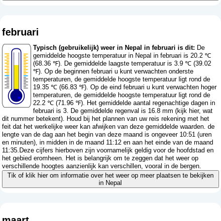
februari
Typisch (gebruikelijk) weer in Nepal in februari is dit:
De
gemiddelde hoogste temperatuur in Nepal in februari is 20.2 ℃
(68.36 ℉). De gemiddelde laagste temperatuur is 3.9 ℃ (39.02
℉). Op de beginnen februari u kunt verwachten onderste
temperaturen, de gemiddelde hoogste temperatuur ligt rond de
19.35 ℃ (66.83 ℉). Op de eind februari u kunt verwachten hoger
temperaturen, de gemiddelde hoogste temperatuur ligt rond de
22.2 ℃ (71.96 ℉). Het gemiddelde aantal regenachtige dagen in
februari is 3. De gemiddelde regenval is 16.8 mm (
kijk hier, wat
dit nummer betekent
). Houd bij het plannen van uw reis rekening met het
feit dat het werkelijke weer kan afwijken van deze gemiddelde waarden. de
lengte van de dag aan het begin van deze maand is ongeveer 10:51 (uren
en minuten), in midden in de maand 11:12 en aan het einde van de maand
11:35.Deze cijfers hierboven zijn voornamelijk geldig voor de hoofdstad en
het gebied eromheen. Het is belangrijk om te zeggen dat het weer op
verschillende hoogtes aanzienlijk kan verschillen, vooral in de bergen.
Tik of klik hier om informatie over het weer op meer plaatsen te bekijken
in Nepal
maart