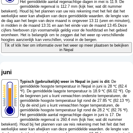
Het gemiddelde aantal regenachtige dagen in mei is 11.9. De
gemiddelde regenval is 112.7 mm (
kijk hier, wat dit nummer
betekent
). Houd bij het plannen van uw reis rekening met het feit dat het
werkelijke weer kan afwijken van deze gemiddelde waarden. de lengte van
de dag aan het begin van deze maand is ongeveer 13:11 (uren en minuten),
in midden in de maand 13:31 en aan het einde van de maand 13:45.Deze
cijfers hierboven zijn voornamelijk geldig voor de hoofdstad en het gebied
eromheen. Het is belangrijk om te zeggen dat het weer op verschillende
hoogtes aanzienlijk kan verschillen, vooral in de bergen.
Tik of klik hier om informatie over het weer op meer plaatsen te bekijken
in Nepal
juni
Typisch (gebruikelijk) weer in Nepal in juni is dit:
De
gemiddelde hoogste temperatuur in Nepal in juni is 28 ℃ (82.4
℉). De gemiddelde laagste temperatuur is 18.9 ℃ (66.02 ℉). Op
de beginnen juni u kunt verwachten onderste temperaturen, de
gemiddelde hoogste temperatuur ligt rond de 27.85 ℃ (82.13 ℉).
Op de eind juni u kunt verwachten hoger temperaturen, de
gemiddelde hoogste temperatuur ligt rond de 28.2 ℃ (82.76 ℉).
Het gemiddelde aantal regenachtige dagen in juni is 17. De
gemiddelde regenval is 260.4 mm (
kijk hier, wat dit nummer
betekent
). Houd bij het plannen van uw reis rekening met het feit dat het
werkelijke weer kan afwijken van deze gemiddelde waarden. de lengte van