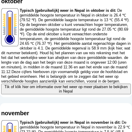
oktober
Typisch (gebruikelijk) weer in Nepal in oktober is dit:
De
gemiddelde hoogste temperatuur in Nepal in oktober is 26.4 ℃
(79.52 ℉). De gemiddelde laagste temperatuur is 13 ℃ (55.4 ℉).
Op de beginnen oktober u kunt verwachten hoger temperaturen,
de gemiddelde hoogste temperatuur ligt rond de 27.05 ℃ (80.69
℉). Op de eind oktober u kunt verwachten onderste
temperaturen, de gemiddelde hoogste temperatuur ligt rond de
24.65 ℃ (76.37 ℉). Het gemiddelde aantal regenachtige dagen in
oktober is 4.1. De gemiddelde regenval is 58.9 mm (
kijk hier, wat
dit nummer betekent
). Houd bij het plannen van uw reis rekening met het
feit dat het werkelijke weer kan afwijken van deze gemiddelde waarden. de
lengte van de dag aan het begin van deze maand is ongeveer 12:00 (uren
en minuten), in midden in de maand 11:36 en aan het einde van de maand
11:12.Deze cijfers hierboven zijn voornamelijk geldig voor de hoofdstad en
het gebied eromheen. Het is belangrijk om te zeggen dat het weer op
verschillende hoogtes aanzienlijk kan verschillen, vooral in de bergen.
Tik of klik hier om informatie over het weer op meer plaatsen te bekijken
in Nepal
november
Typisch (gebruikelijk) weer in Nepal in november is dit:
De
gemiddelde hoogste temperatuur in Nepal in november is 22.9 ℃
(73.22 ℉). De gemiddelde laagste temperatuur is 7.5 ℃ (45.5