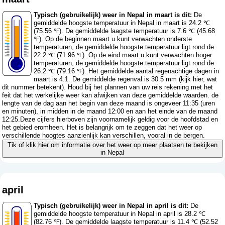
Typisch (gebruikelijk) weer in Nepal in maart is dit:
De
gemiddelde hoogste temperatuur in Nepal in maart is 24.2 ℃
(75.56 ℉). De gemiddelde laagste temperatuur is 7.6 ℃ (45.68
℉). Op de beginnen maart u kunt verwachten onderste
temperaturen, de gemiddelde hoogste temperatuur ligt rond de
22.2 ℃ (71.96 ℉). Op de eind maart u kunt verwachten hoger
temperaturen, de gemiddelde hoogste temperatuur ligt rond de
26.2 ℃ (79.16 ℉). Het gemiddelde aantal regenachtige dagen in
maart is 4.1. De gemiddelde regenval is 30.5 mm (
kijk hier, wat
dit nummer betekent
). Houd bij het plannen van uw reis rekening met het
feit dat het werkelijke weer kan afwijken van deze gemiddelde waarden. de
lengte van de dag aan het begin van deze maand is ongeveer 11:35 (uren
en minuten), in midden in de maand 12:00 en aan het einde van de maand
12:25.Deze cijfers hierboven zijn voornamelijk geldig voor de hoofdstad en
het gebied eromheen. Het is belangrijk om te zeggen dat het weer op
verschillende hoogtes aanzienlijk kan verschillen, vooral in de bergen.
Tik of klik hier om informatie over het weer op meer plaatsen te bekijken
in Nepal
april
Typisch (gebruikelijk) weer in Nepal in april is dit:
De
gemiddelde hoogste temperatuur in Nepal in april is 28.2 ℃
(82.76 ℉). De gemiddelde laagste temperatuur is 11.4 ℃ (52.52