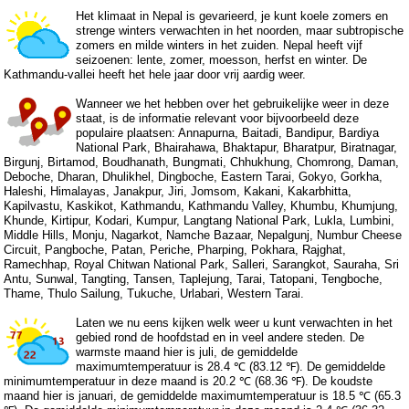
Het klimaat in Nepal is gevarieerd, je kunt koele zomers en
strenge winters verwachten in het noorden, maar subtropische
zomers en milde winters in het zuiden. Nepal heeft vijf
seizoenen: lente, zomer, moesson, herfst en winter. De
Kathmandu-vallei heeft het hele jaar door vrij aardig weer.
Wanneer we het hebben over het gebruikelijke weer in deze
staat, is de informatie relevant voor bijvoorbeeld deze
populaire plaatsen: Annapurna, Baitadi, Bandipur, Bardiya
National Park, Bhairahawa, Bhaktapur, Bharatpur, Biratnagar,
Birgunj, Birtamod, Boudhanath, Bungmati, Chhukhung, Chomrong, Daman,
Deboche, Dharan, Dhulikhel, Dingboche, Eastern Tarai, Gokyo, Gorkha,
Haleshi, Himalayas, Janakpur, Jiri, Jomsom, Kakani, Kakarbhitta,
Kapilvastu, Kaskikot, Kathmandu, Kathmandu Valley, Khumbu, Khumjung,
Khunde, Kirtipur, Kodari, Kumpur, Langtang National Park, Lukla, Lumbini,
Middle Hills, Monju, Nagarkot, Namche Bazaar, Nepalgunj, Numbur Cheese
Circuit, Pangboche, Patan, Periche, Pharping, Pokhara, Rajghat,
Ramechhap, Royal Chitwan National Park, Salleri, Sarangkot, Sauraha, Sri
Antu, Sunwal, Tangting, Tansen, Taplejung, Tarai, Tatopani, Tengboche,
Thame, Thulo Sailung, Tukuche, Urlabari, Western Tarai.
Laten we nu eens kijken welk weer u kunt verwachten in het
gebied rond de hoofdstad en in veel andere steden. De
warmste maand hier is juli, de gemiddelde
maximumtemperatuur is 28.4 ℃ (83.12 ℉). De gemiddelde
minimumtemperatuur in deze maand is 20.2 ℃ (68.36 ℉). De koudste
maand hier is januari, de gemiddelde maximumtemperatuur is 18.5 ℃ (65.3