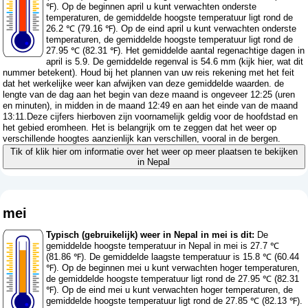
℉). Op de beginnen april u kunt verwachten onderste
temperaturen, de gemiddelde hoogste temperatuur ligt rond de
26.2 ℃ (79.16 ℉). Op de eind april u kunt verwachten onderste
temperaturen, de gemiddelde hoogste temperatuur ligt rond de
27.95 ℃ (82.31 ℉). Het gemiddelde aantal regenachtige dagen in
april is 5.9. De gemiddelde regenval is 54.6 mm (
kijk hier, wat dit
nummer betekent
). Houd bij het plannen van uw reis rekening met het feit
dat het werkelijke weer kan afwijken van deze gemiddelde waarden. de
lengte van de dag aan het begin van deze maand is ongeveer 12:25 (uren
en minuten), in midden in de maand 12:49 en aan het einde van de maand
13:11.Deze cijfers hierboven zijn voornamelijk geldig voor de hoofdstad en
het gebied eromheen. Het is belangrijk om te zeggen dat het weer op
verschillende hoogtes aanzienlijk kan verschillen, vooral in de bergen.
Tik of klik hier om informatie over het weer op meer plaatsen te bekijken
in Nepal
mei
Typisch (gebruikelijk) weer in Nepal in mei is dit:
De
gemiddelde hoogste temperatuur in Nepal in mei is 27.7 ℃
(81.86 ℉). De gemiddelde laagste temperatuur is 15.8 ℃ (60.44
℉). Op de beginnen mei u kunt verwachten hoger temperaturen,
de gemiddelde hoogste temperatuur ligt rond de 27.95 ℃ (82.31
℉). Op de eind mei u kunt verwachten hoger temperaturen, de
gemiddelde hoogste temperatuur ligt rond de 27.85 ℃ (82.13 ℉).