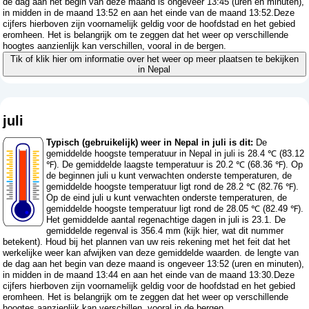
de dag aan het begin van deze maand is ongeveer 13:45 (uren en minuten),
in midden in de maand 13:52 en aan het einde van de maand 13:52.Deze
cijfers hierboven zijn voornamelijk geldig voor de hoofdstad en het gebied
eromheen. Het is belangrijk om te zeggen dat het weer op verschillende
hoogtes aanzienlijk kan verschillen, vooral in de bergen.
Tik of klik hier om informatie over het weer op meer plaatsen te bekijken
in Nepal
juli
Typisch (gebruikelijk) weer in Nepal in juli is dit:
De
gemiddelde hoogste temperatuur in Nepal in juli is 28.4 ℃ (83.12
℉). De gemiddelde laagste temperatuur is 20.2 ℃ (68.36 ℉). Op
de beginnen juli u kunt verwachten onderste temperaturen, de
gemiddelde hoogste temperatuur ligt rond de 28.2 ℃ (82.76 ℉).
Op de eind juli u kunt verwachten onderste temperaturen, de
gemiddelde hoogste temperatuur ligt rond de 28.05 ℃ (82.49 ℉).
Het gemiddelde aantal regenachtige dagen in juli is 23.1. De
gemiddelde regenval is 356.4 mm (
kijk hier, wat dit nummer
betekent
). Houd bij het plannen van uw reis rekening met het feit dat het
werkelijke weer kan afwijken van deze gemiddelde waarden. de lengte van
de dag aan het begin van deze maand is ongeveer 13:52 (uren en minuten),
in midden in de maand 13:44 en aan het einde van de maand 13:30.Deze
cijfers hierboven zijn voornamelijk geldig voor de hoofdstad en het gebied
eromheen. Het is belangrijk om te zeggen dat het weer op verschillende
hoogtes aanzienlijk kan verschillen, vooral in de bergen.