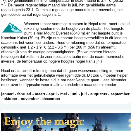
℉). De gemiddelde minimumtemperatuur in deze maand is 2.4 ℃ (36.32
℉). De meest regenachtige maand hier is juli, het gemiddelde aantal
regendagen is 23.1. De minst regenachtige maand is hier november, het
gemiddelde aantal regendagen is 1.
Wanneer u naar sommige plaatsen in Nepal reist, moet u altijd
rekening houden met de hoogte van de plaats. Het hoogste
punt is hier Mount Everest (8848 m) en het laagste punt is
Kanchan Kalan (70 m). Er zijn dus enorme hoogteverschillen in dit land en
daarom is het weer heel anders. Houd er rekening mee dat de temperatuur
gewoonlijk met 1.2 - 1.9 ℃ (2.2 - 3.5 ℉) per 200 m (656 ft) afneemt,
afhankelijk van de overige omstandigheden. (En we moeten hieraan
toevoegen dat zelfs in de zeer speciale situatie met de naam thermische
inversie, de temperatuur op hogere hoogtes hoger kan zijn.)
Houd er alstublieft rekening mee dat dit geen weersvoorspelling is, maar
informatie over het gebruikelijke weer (gemiddeld). Dit zou u moeten helpen
beslissen, wanneer de beste tijd is om naar Nepal te gaan. Lees hieronder
meer over het typische weer in alle afzonderlijke maanden hieronder:
januari
-
februari
-
maart
-
april
-
mei
-
juni
-
juli
-
augustus
-
september
-
oktober
-
november
-
december