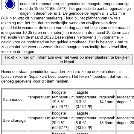
onderste temperaturen, de gemiddelde hoogste temperatuur ligt
rond de 19.05 ℃ (66.29 ℉). Het gemiddelde aantal regenachtige
dagen in december is 1. De gemiddelde regenval is 14.1 mm
(
kijk hier, wat dit nummer betekent
). Houd bij het plannen van uw reis
rekening met het feit dat het werkelijke weer kan afwijken van deze
gemiddelde waarden. de lengte van de dag aan het begin van deze maand
is ongeveer 10:35 (uren en minuten), in midden in de maand 10:25 en aan
het einde van de maand 10:23.Deze cijfers hierboven zijn voornamelijk
geldig voor de hoofdstad en het gebied eromheen. Het is belangrijk om te
zeggen dat het weer op verschillende hoogtes aanzienlijk kan verschillen,
vooral in de bergen.
Tik of klik hier om informatie over het weer op meer plaatsen te bekijken
in Nepal
Hieronder staan ​​gemiddelde waarden, zodat u ze op deze plaatsen als
typisch weer in Nepal kunt beschouwen. Het teken '-' betekent dat we niet
genoeg gegevens voor dit item hebben.
hoogste
laagste
temperatuur:
temperatuur:
temperatuur:
regenval:
regenacht
Kathmandu
-
19.6 ℃
3.3 ℃
14.1mm
dagen: 1
(67.28 ℉)
(37.94 ℉)
hoogste
laagste
temperatuur:
temperatuur:
temperatuur:
regenval:
regenacht
Birendranagar
-
20.9 ℃
6.6 ℃
18.3mm
dagen: 2
(69.62 ℉)
(43.88 ℉)