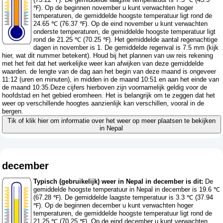
℉). Op de beginnen november u kunt verwachten hoger
temperaturen, de gemiddelde hoogste temperatuur ligt rond de
24.65 ℃ (76.37 ℉). Op de eind november u kunt verwachten
onderste temperaturen, de gemiddelde hoogste temperatuur ligt
rond de 21.25 ℃ (70.25 ℉). Het gemiddelde aantal regenachtige
dagen in november is 1. De gemiddelde regenval is 7.5 mm (
kijk
hier, wat dit nummer betekent
). Houd bij het plannen van uw reis rekening
met het feit dat het werkelijke weer kan afwijken van deze gemiddelde
waarden. de lengte van de dag aan het begin van deze maand is ongeveer
11:12 (uren en minuten), in midden in de maand 10:51 en aan het einde van
de maand 10:35.Deze cijfers hierboven zijn voornamelijk geldig voor de
hoofdstad en het gebied eromheen. Het is belangrijk om te zeggen dat het
weer op verschillende hoogtes aanzienlijk kan verschillen, vooral in de
bergen.
Tik of klik hier om informatie over het weer op meer plaatsen te bekijken
in Nepal
december
Typisch (gebruikelijk) weer in Nepal in december is dit:
De
gemiddelde hoogste temperatuur in Nepal in december is 19.6 ℃
(67.28 ℉). De gemiddelde laagste temperatuur is 3.3 ℃ (37.94
℉). Op de beginnen december u kunt verwachten hoger
temperaturen, de gemiddelde hoogste temperatuur ligt rond de
21.25 ℃ (70.25 ℉). Op de eind december u kunt verwachten