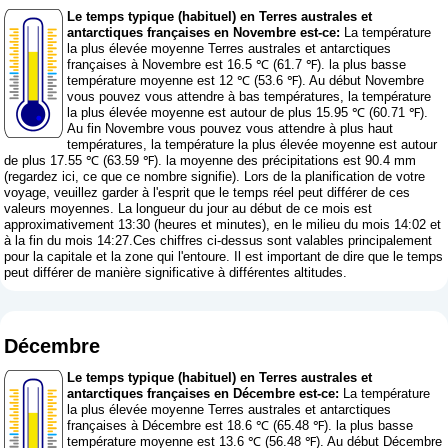
Le temps typique (habituel) en Terres australes et
antarctiques françaises en Novembre est-ce:
La température
la plus élevée moyenne Terres australes et antarctiques
françaises à Novembre est 16.5 ℃ (61.7 ℉). la plus basse
température moyenne est 12 ℃ (53.6 ℉). Au début Novembre
vous pouvez vous attendre à bas températures, la température
la plus élevée moyenne est autour de plus 15.95 ℃ (60.71 ℉).
Au fin Novembre vous pouvez vous attendre à plus haut
températures, la température la plus élevée moyenne est autour
de plus 17.55 ℃ (63.59 ℉). la moyenne des précipitations est 90.4 mm
(
regardez ici, ce que ce nombre signifie
). Lors de la planification de votre
voyage, veuillez garder à l'esprit que le temps réel peut différer de ces
valeurs moyennes. La longueur du jour au début de ce mois est
approximativement 13:30 (heures et minutes), en le milieu du mois 14:02 et
à la fin du mois 14:27.Ces chiffres ci-dessus sont valables principalement
pour la capitale et la zone qui l'entoure. Il est important de dire que le temps
peut différer de manière significative à différentes altitudes.
Décembre
Le temps typique (habituel) en Terres australes et
antarctiques françaises en Décembre est-ce:
La température
la plus élevée moyenne Terres australes et antarctiques
françaises à Décembre est 18.6 ℃ (65.48 ℉). la plus basse
température moyenne est 13.6 ℃ (56.48 ℉). Au début Décembre