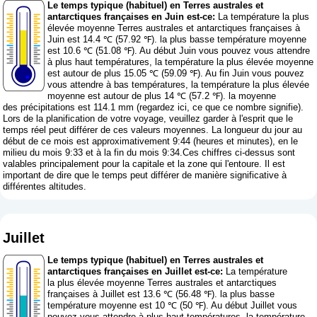
Le temps typique (habituel) en Terres australes et
antarctiques françaises en Juin est-ce:
La température la plus
élevée moyenne Terres australes et antarctiques françaises à
Juin est 14.4 ℃ (57.92 ℉). la plus basse température moyenne
est 10.6 ℃ (51.08 ℉). Au début Juin vous pouvez vous attendre
à plus haut températures, la température la plus élevée moyenne
est autour de plus 15.05 ℃ (59.09 ℉). Au fin Juin vous pouvez
vous attendre à bas températures, la température la plus élevée
moyenne est autour de plus 14 ℃ (57.2 ℉). la moyenne
des précipitations est 114.1 mm (
regardez ici, ce que ce nombre signifie
).
Lors de la planification de votre voyage, veuillez garder à l'esprit que le
temps réel peut différer de ces valeurs moyennes. La longueur du jour au
début de ce mois est approximativement 9:44 (heures et minutes), en le
milieu du mois 9:33 et à la fin du mois 9:34.Ces chiffres ci-dessus sont
valables principalement pour la capitale et la zone qui l'entoure. Il est
important de dire que le temps peut différer de manière significative à
différentes altitudes.
Juillet
Le temps typique (habituel) en Terres australes et
antarctiques françaises en Juillet est-ce:
La température
la plus élevée moyenne Terres australes et antarctiques
françaises à Juillet est 13.6 ℃ (56.48 ℉). la plus basse
température moyenne est 10 ℃ (50 ℉). Au début Juillet vous
pouvez vous attendre à plus haut températures, la température