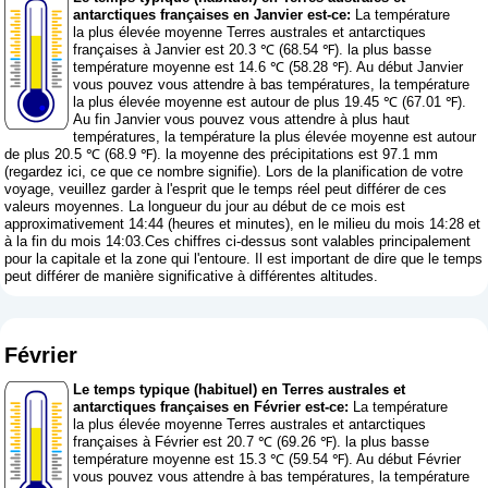
antarctiques françaises en Janvier est-ce:
La température
la plus élevée moyenne Terres australes et antarctiques
françaises à Janvier est 20.3 ℃ (68.54 ℉). la plus basse
température moyenne est 14.6 ℃ (58.28 ℉). Au début Janvier
vous pouvez vous attendre à bas températures, la température
la plus élevée moyenne est autour de plus 19.45 ℃ (67.01 ℉).
Au fin Janvier vous pouvez vous attendre à plus haut
températures, la température la plus élevée moyenne est autour
de plus 20.5 ℃ (68.9 ℉). la moyenne des précipitations est 97.1 mm
(
regardez ici, ce que ce nombre signifie
). Lors de la planification de votre
voyage, veuillez garder à l'esprit que le temps réel peut différer de ces
valeurs moyennes. La longueur du jour au début de ce mois est
approximativement 14:44 (heures et minutes), en le milieu du mois 14:28 et
à la fin du mois 14:03.Ces chiffres ci-dessus sont valables principalement
pour la capitale et la zone qui l'entoure. Il est important de dire que le temps
peut différer de manière significative à différentes altitudes.
Février
Le temps typique (habituel) en Terres australes et
antarctiques françaises en Février est-ce:
La température
la plus élevée moyenne Terres australes et antarctiques
françaises à Février est 20.7 ℃ (69.26 ℉). la plus basse
température moyenne est 15.3 ℃ (59.54 ℉). Au début Février
vous pouvez vous attendre à bas températures, la température