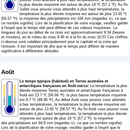
la plus élevée moyenne est autour de plus 14 ℃ (57.2 ℉). Au fin
Juillet vous pouvez vous attendre à plus haut températures, la
température la plus élevée moyenne est autour de plus 13.65 ℃
(56.57 ℉). la moyenne des précipitations est 104 mm (
regardez ici, ce que
ce nombre signifie
). Lors de la planification de votre voyage, veuillez garder
à l'esprit que le temps réel peut différer de ces valeurs moyennes. La
longueur du jour au début de ce mois est approximativement 9:34 (heures
et minutes), en le milieu du mois 9:45 et à la fin du mois 10:07.Ces chiffres
ci-dessus sont valables principalement pour la capitale et la zone qui
l'entoure. Il est important de dire que le temps peut différer de manière
significative à différentes altitudes.
Août
Le temps typique (habituel) en Terres australes et
antarctiques françaises en Août est-ce:
La température la plus
élevée moyenne Terres australes et antarctiques françaises à
Août est 13.7 ℃ (56.66 ℉). la plus basse température moyenne
est 9.7 ℃ (49.46 ℉). Au début Août vous pouvez vous attendre
à bas températures, la température la plus élevée moyenne est
autour de plus 13.65 ℃ (56.57 ℉). Au fin Août vous pouvez vous
attendre à plus haut températures, la température la plus élevée
moyenne est autour de plus 14 ℃ (57.2 ℉). la moyenne
des précipitations est 94.8 mm (
regardez ici, ce que ce nombre signifie
).
Lors de la planification de votre voyage, veuillez garder à l'esprit que le