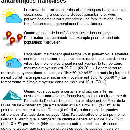
antarctiques françaises
Le climat des Terres australes et antarctiques françaises est
océanique. Il y a des vents d'ouest persistants et vous
pouvez également vous attendre à une forte humidité. Les
températures sont généralement assez faibles.
Quand on parle de la météo habituelle dans ce pays,
l'information est pertinente par exemple pour ces endroits
populaires: Kerguelen.
Regardons maintenant quel temps vous pouvez vous attendre
dans la zone autour de la capitale et dans beaucoup d'autres
villes. Le mois le plus chaud ici est Février, la température
maximale moyenne est 20.7 ℃ (69.26 ℉). La température
minimale moyenne dans ce mois est 15.3 ℃ (59.54 ℉). le mois le plus froid
ici est Juillet, la température maximale moyenne est 13.6 ℃ (56.48 ℉). La
température minimale moyenne dans ce mois est 10 ℃ (50 ℉).
Quand vous voyagez à certains endroits dans Terres
australes et antarctiques françaises, toujours tenir compte de
l'altitude de l'endroit. Le point le plus élevé est ici Mont de la
Dives on Ile Amsterdam (Ile Amsterdam et Ile Saint-Paul) (867 m) et le
point le plus bas est Indian Ocean (0 m). Il n'y a donc pas de grandes
différences d'altitude dans ce pays. Mais l'altitude affecte le temps même.
Gardez à l'esprit que la température diminue généralement de 1.2 - 1.9 ℃
(2.2 - 3.5 ℉) par 200 m (656 pi), selon les autres conditions. (Et nous
devrions ajouter, que dans la condition très spéciale appelée inversion