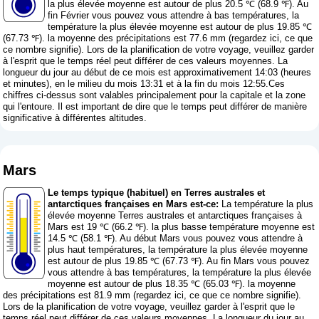
la plus élevée moyenne est autour de plus 20.5 ℃ (68.9 ℉). Au
fin Février vous pouvez vous attendre à bas températures, la
température la plus élevée moyenne est autour de plus 19.85 ℃
(67.73 ℉). la moyenne des précipitations est 77.6 mm (
regardez ici, ce que
ce nombre signifie
). Lors de la planification de votre voyage, veuillez garder
à l'esprit que le temps réel peut différer de ces valeurs moyennes. La
longueur du jour au début de ce mois est approximativement 14:03 (heures
et minutes), en le milieu du mois 13:31 et à la fin du mois 12:55.Ces
chiffres ci-dessus sont valables principalement pour la capitale et la zone
qui l'entoure. Il est important de dire que le temps peut différer de manière
significative à différentes altitudes.
Mars
Le temps typique (habituel) en Terres australes et
antarctiques françaises en Mars est-ce:
La température la plus
élevée moyenne Terres australes et antarctiques françaises à
Mars est 19 ℃ (66.2 ℉). la plus basse température moyenne est
14.5 ℃ (58.1 ℉). Au début Mars vous pouvez vous attendre à
plus haut températures, la température la plus élevée moyenne
est autour de plus 19.85 ℃ (67.73 ℉). Au fin Mars vous pouvez
vous attendre à bas températures, la température la plus élevée
moyenne est autour de plus 18.35 ℃ (65.03 ℉). la moyenne
des précipitations est 81.9 mm (
regardez ici, ce que ce nombre signifie
).
Lors de la planification de votre voyage, veuillez garder à l'esprit que le
temps réel peut différer de ces valeurs moyennes. La longueur du jour au