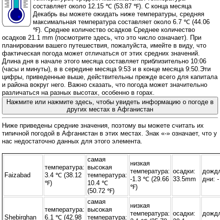
составляет около 12.15 ℃ (53.87 ℉). С конца месяца
Декабрь вы можете ожидать ниже температуры, средняя
максимальная температура составляет около 6.7 ℃ (44.06
℉). Среднее количество осадков Среднее количество
осадков 21.1 mm (
посмотрите здесь, что это число означает
). При
планировании вашего путешествия, пожалуйста, имейте в виду, что
фактическая погода может отличаться от этих средних значений.
Длина дня в начале этого месяца составляет приблизительно 10:06
(часы и минуты), в в середине месяца 9:53 и в конце месяца 9:50.Эти
цифры, приведенные выше, действительны прежде всего для капитала
и района вокруг него. Важно сказать, что погода может значительно
различаться на разных высотах, особенно в горах.
Нажмите или нажмите здесь, чтобы увидеть информацию о погоде в
других местах в Афганистан
Ниже приведены средние значения, поэтому вы можете считать их
типичной погодой в Афганистан в этих местах. Знак «-» означает, что у
нас недостаточно данных для этого элемента.
самая
низкая
температура:
высокая
температура:
осадки:
дожд
Faizabad
3.4 ℃ (38.12
температура:
-1.3 ℃ (29.66
33.5mm
дни: -
℉)
10.4 ℃
℉)
(50.72 ℉)
самая
низкая
температура:
высокая
температура:
осадки:
дожд
Shebirghan
6.1 ℃ (42.98
температура: