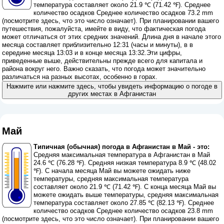
температура составляет около 21.9 ℃ (71.42 ℉). Среднее
количество осадков Среднее количество осадков 73.2 mm
(
посмотрите здесь, что это число означает
). При планировании вашего
путешествия, пожалуйста, имейте в виду, что фактическая погода
может отличаться от этих средних значений. Длина дня в начале этого
месяца составляет приблизительно 12:31 (часы и минуты), в в
середине месяца 13:03 и в конце месяца 13:32.Эти цифры,
приведенные выше, действительны прежде всего для капитала и
района вокруг него. Важно сказать, что погода может значительно
различаться на разных высотах, особенно в горах.
Нажмите или нажмите здесь, чтобы увидеть информацию о погоде в
других местах в Афганистан
Май
Типичная (обычная) погода в Афганистан в Май - это:
Средняя максимальная температура в Афганистан в Май
24.6 ℃ (76.28 ℉). Средняя низкая температура 8.9 ℃ (48.02
℉). С начала месяца Май вы можете ожидать ниже
температуры, средняя максимальная температура
составляет около 21.9 ℃ (71.42 ℉). С конца месяца Май вы
можете ожидать выше температуры, средняя максимальная
температура составляет около 27.85 ℃ (82.13 ℉). Среднее
количество осадков Среднее количество осадков 23.8 mm
(
посмотрите здесь, что это число означает
). При планировании вашего