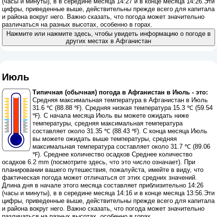
(часы и минуты), в в середине месяца 14:27 и в конце месяца 14:26.Эти
цифры, приведенные выше, действительны прежде всего для капитала
и района вокруг него. Важно сказать, что погода может значительно
различаться на разных высотах, особенно в горах.
Нажмите или нажмите здесь, чтобы увидеть информацию о погоде в
других местах в Афганистан
Июль
Типичная (обычная) погода в Афганистан в Июль - это:
Средняя максимальная температура в Афганистан в Июль
31.6 ℃ (88.88 ℉). Средняя низкая температура 15.3 ℃ (59.54
℉). С начала месяца Июль вы можете ожидать ниже
температуры, средняя максимальная температура
составляет около 31.35 ℃ (88.43 ℉). С конца месяца Июль
вы можете ожидать выше температуры, средняя
максимальная температура составляет около 31.7 ℃ (89.06
℉). Среднее количество осадков Среднее количество
осадков 6.2 mm (
посмотрите здесь, что это число означает
). При
планировании вашего путешествия, пожалуйста, имейте в виду, что
фактическая погода может отличаться от этих средних значений.
Длина дня в начале этого месяца составляет приблизительно 14:26
(часы и минуты), в в середине месяца 14:16 и в конце месяца 13:56.Эти
цифры, приведенные выше, действительны прежде всего для капитала
и района вокруг него. Важно сказать, что погода может значительно
различаться на разных высотах, особенно в горах.