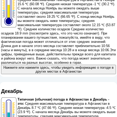
15.6 ℃ (60.08 ℉). Средняя низкая температура -1 ℃ (30.2 ℉).
С начала месяца Ноябрь вы можете ожидать выше
температуры, средняя максимальная температура
составляет около 19.25 ℃ (66.65 ℉). С конца месяца Ноябрь
вы можете ожидать ниже температуры, средняя
максимальная температура составляет около 12.15 ℃ (53.87
℉). Среднее количество осадков Среднее количество
осадков 18.9 mm (
посмотрите здесь, что это число означает
). При
планировании вашего путешествия, пожалуйста, имейте в виду, что
фактическая погода может отличаться от этих средних значений.
Длина дня в начале этого месяца составляет приблизительно 10:56
(часы и минуты), в в середине месяца 10:28 и в конце месяца 10:06.Эти
цифры, приведенные выше, действительны прежде всего для капитала
и района вокруг него. Важно сказать, что погода может значительно
различаться на разных высотах, особенно в горах.
Нажмите или нажмите здесь, чтобы увидеть информацию о погоде в
других местах в Афганистан
Декабрь
Типичная (обычная) погода в Афганистан в Декабрь -
это:
Средняя максимальная температура в Афганистан в
Декабрь 8.7 ℃ (47.66 ℉). Средняя низкая температура -4.5 ℃
(23.9 ℉). С начала месяца Декабрь вы можете ожидать выше
температуры, средняя максимальная температура