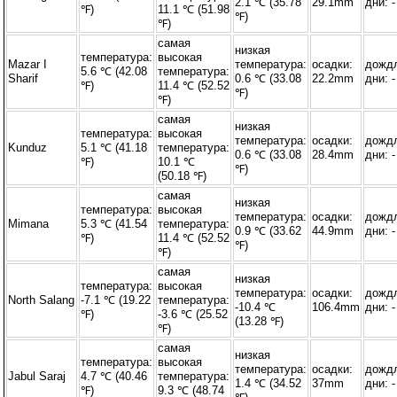
2.1 ℃ (35.78
29.1mm
дни: -
℉)
11.1 ℃ (51.98
℉)
℉)
самая
низкая
температура:
высокая
Mazar I
температура:
осадки:
дожд
5.6 ℃ (42.08
температура:
Sharif
0.6 ℃ (33.08
22.2mm
дни: -
℉)
11.4 ℃ (52.52
℉)
℉)
самая
низкая
температура:
высокая
температура:
осадки:
дожд
Kunduz
5.1 ℃ (41.18
температура:
0.6 ℃ (33.08
28.4mm
дни: -
℉)
10.1 ℃
℉)
(50.18 ℉)
самая
низкая
температура:
высокая
температура:
осадки:
дожд
Mimana
5.3 ℃ (41.54
температура:
0.9 ℃ (33.62
44.9mm
дни: -
℉)
11.4 ℃ (52.52
℉)
℉)
самая
низкая
температура:
высокая
температура:
осадки:
дожд
North Salang
-7.1 ℃ (19.22
температура:
-10.4 ℃
106.4mm
дни: -
℉)
-3.6 ℃ (25.52
(13.28 ℉)
℉)
самая
низкая
температура:
высокая
температура:
осадки:
дожд
Jabul Saraj
4.7 ℃ (40.46
температура:
1.4 ℃ (34.52
37mm
дни: -
℉)
9.3 ℃ (48.74