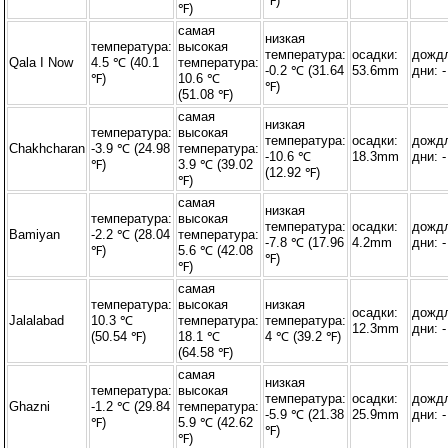
℉)
℉)
самая
низкая
температура:
высокая
температура:
осадки:
дожд
Qala I Now
4.5 ℃ (40.1
температура:
-0.2 ℃ (31.64
53.6mm
дни: -
℉)
10.6 ℃
℉)
(51.08 ℉)
самая
низкая
температура:
высокая
температура:
осадки:
дожд
Chakhcharan
-3.9 ℃ (24.98
температура:
-10.6 ℃
18.3mm
дни: -
℉)
3.9 ℃ (39.02
(12.92 ℉)
℉)
самая
низкая
температура:
высокая
температура:
осадки:
дожд
Bamiyan
-2.2 ℃ (28.04
температура:
-7.8 ℃ (17.96
4.2mm
дни: -
℉)
5.6 ℃ (42.08
℉)
℉)
самая
температура:
высокая
низкая
осадки:
дожд
Jalalabad
10.3 ℃
температура:
температура:
12.3mm
дни: -
(50.54 ℉)
18.1 ℃
4 ℃ (39.2 ℉)
(64.58 ℉)
самая
низкая
температура:
высокая
температура:
осадки:
дожд
Ghazni
-1.2 ℃ (29.84
температура:
-5.9 ℃ (21.38
25.9mm
дни: -
℉)
5.9 ℃ (42.62
℉)
℉)