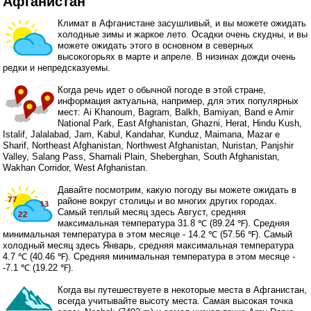
Афганистан
Климат в Афганистане засушливый, и вы можете ожидать
холодные зимы и жаркое лето. Осадки очень скудны, и вы
можете ожидать этого в основном в северных
высокогорьях в марте и апреле. В низинах дожди очень
редки и непредсказуемы.
Когда речь идет о обычной погоде в этой стране,
информация актуальна, например, для этих популярных
мест: Ai Khanoum, Bagram, Balkh, Bamiyan, Band e Amir
National Park, East Afghanistan, Ghazni, Herat, Hindu Kush,
Istalif, Jalalabad, Jam, Kabul, Kandahar, Kunduz, Maimana, Mazar e
Sharif, Northeast Afghanistan, Northwest Afghanistan, Nuristan, Panjshir
Valley, Salang Pass, Shamali Plain, Sheberghan, South Afghanistan,
Wakhan Corridor, West Afghanistan.
Давайте посмотрим, какую погоду вы можете ожидать в
районе вокруг столицы и во многих других городах.
Самый теплый месяц здесь Август, средняя
максимальная температура 31.8 ℃ (89.24 ℉). Средняя
минимальная температура в этом месяце - 14.2 ℃ (57.56 ℉). Самый
холодный месяц здесь Январь, средняя максимальная температура
4.7 ℃ (40.46 ℉). Средняя минимальная температура в этом месяце -
-7.1 ℃ (19.22 ℉).
Когда вы путешествуете в некоторые места в Афганистан,
всегда учитывайте высоту места. Самая высокая точка