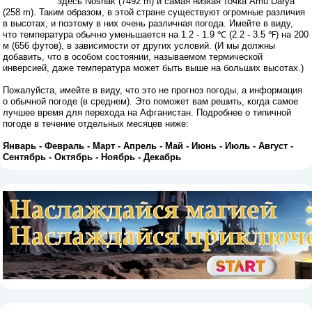
здесь Noshak (7492 m) и самая низкая точка Amu Darya
(258 m). Таким образом, в этой стране существуют огромные различия
в высотах, и поэтому в них очень различная погода. Имейте в виду,
что температура обычно уменьшается на 1.2 - 1.9 ℃ (2.2 - 3.5 ℉) на 200
м (656 футов), в зависимости от других условий. (И мы должны
добавить, что в особом состоянии, называемом термической
инверсией, даже температура может быть выше на больших высотах.)
Пожалуйста, имейте в виду, что это не прогноз погоды, а информация
о обычной погоде (в среднем). Это поможет вам решить, когда самое
лучшее время для перехода на Афганистан. Подробнее о типичной
погоде в течение отдельных месяцев ниже:
Январь
-
Февраль
-
Март
-
Апрель
-
Май
-
Июнь
-
Июль
-
Август
-
Сентябрь
-
Октябрь
-
Ноябрь
-
Декабрь