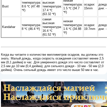
низкая
температура:
высокая
температура:
осадки:
дожд
Bust
8.6 ℃ (47.48
температура:
1.5 ℃ (34.7
15mm
дни: -
℉)
17.4 ℃
℉)
(63.32 ℉)
самая
низкая
высокая
температура:
температура:
осадки:
дожд
Kandahar
температура:
8 ℃ (46.4 ℉)
1.6 ℃ (34.88
19.7mm
дни: -
16.4 ℃
℉)
(61.52 ℉)
Когда вы читаете о количестве миллиметров осадков, вы должны это
знать: Малый дождь, когда скорость осаждения составляет менее 2,5
мм (0,1 дюйма) в час. Для умеренного дождя это число составляет от
2,5 мм до 10 мм (0,4 дюйма), для сильного дождя - 10 мм - 50 мм (2,0
дюйма). Очень сильный дождь имеет это число выше 50 мм в час.