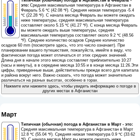
Типичная (обычная) погода в Афганистан в Февраль -
это:
Средняя максимальная температура в Афганистан в
Февраль 5.6 ℃ (42.08 ℉). Средняя низкая температура -5.4
℃ (22.28 ℉). С начала месяца Февраль вы можете ожидать
ниже температуры, средняя максимальная температура
составляет около 5.15 ℃ (41.27 ℉). С конца месяца Февраль
вы можете ожидать выше температуры, средняя
максимальная температура составляет около 9.2 ℃ (48.56
℉). Среднее количество осадков Среднее количество
осадков 60 mm (
посмотрите здесь, что это число означает
). При
планировании вашего путешествия, пожалуйста, имейте в виду, что
фактическая погода может отличаться от этих средних значений.
Длина дня в начале этого месяца составляет приблизительно 10:27
(часы и минуты), в в середине месяца 10:55 и в конце месяца 11:26.Эти
цифры, приведенные выше, действительны прежде всего для капитала
и района вокруг него. Важно сказать, что погода может значительно
различаться на разных высотах, особенно в горах.
Нажмите или нажмите здесь, чтобы увидеть информацию о погоде в
других местах в Афганистан
Март
Типичная (обычная) погода в Афганистан в Март - это:
Средняя максимальная температура в Афганистан в Март
12.8 ℃ (55.04 ℉). Средняя низкая температура 0.9 ℃ (33.62
℉). С начала месяца Март вы можете ожидать ниже