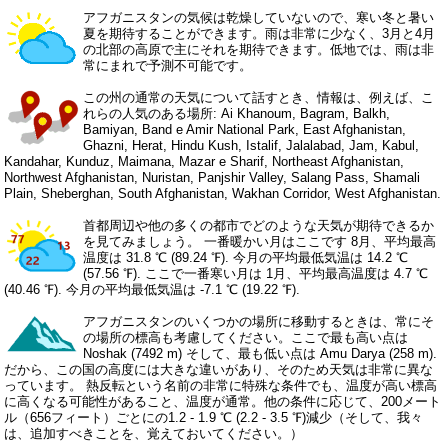
アフガニスタンの気候は乾燥していないので、寒い冬と暑い
夏を期待することができます。雨は非常に少なく、3月と4月
の北部の高原で主にそれを期待できます。低地では、雨は非
常にまれで予測不可能です。
この州の通常の天気について話すとき、情報は、例えば、こ
れらの人気のある場所: Ai Khanoum, Bagram, Balkh,
Bamiyan, Band e Amir National Park, East Afghanistan,
Ghazni, Herat, Hindu Kush, Istalif, Jalalabad, Jam, Kabul,
Kandahar, Kunduz, Maimana, Mazar e Sharif, Northeast Afghanistan,
Northwest Afghanistan, Nuristan, Panjshir Valley, Salang Pass, Shamali
Plain, Sheberghan, South Afghanistan, Wakhan Corridor, West Afghanistan.
首都周辺や他の多くの都市でどのような天気が期待できるか
を見てみましょう。 一番暖かい月はここです 8月、平均最高
温度は 31.8 ℃ (89.24 ℉). 今月の平均最低気温は 14.2 ℃
(57.56 ℉). ここで一番寒い月は 1月、平均最高温度は 4.7 ℃
(40.46 ℉). 今月の平均最低気温は -7.1 ℃ (19.22 ℉).
アフガニスタンのいくつかの場所に移動するときは、常にそ
の場所の標高も考慮してください。ここで最も高い点は
Noshak (7492 m) そして、最も低い点は Amu Darya (258 m).
だから、この国の高度には大きな違いがあり、そのため天気は非常に異な
っています。 熱反転という名前の非常に特殊な条件でも、温度が高い標高
に高くなる可能性があること、温度が通常。他の条件に応じて、200メート
ル（656フィート）ごとにの1.2 - 1.9 ℃ (2.2 - 3.5 ℉)減少（そして、我々
は、追加すべきことを、覚えておいてください。）