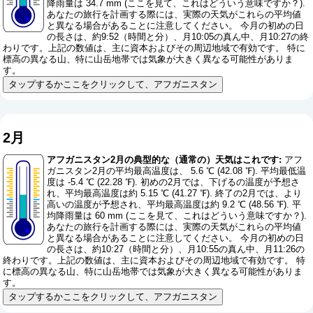
降雨量は 34.7 mm (
ここを見て、これはどういう意味ですか？
).
あなたの旅行を計画する際には、実際の天気がこれらの平均値
と異なる場合があることに注意してください。 今月の初めの日
の長さは、約9:52（時間と分）、月10:05の真ん中、月10:27の終
わりです。上記の数値は、主に資本およびその周辺地域で有効です。 特に
標高の異なる山、特に山岳地帯では気象が大きく異なる可能性がありま
す。
タップするかここをクリックして、アフガニスタン
2月
アフガニスタン2月の典型的な（通常の）天気はこれです:
アフ
ガニスタン2月の平均最高温度は、 5.6 ℃ (42.08 ℉). 平均最低温
度は -5.4 ℃ (22.28 ℉). 初めの2月では、下げるの温度が予想さ
れ、平均最高温度は約 5.15 ℃ (41.27 ℉). 終了の2月では、より
高いの温度が予想され、平均最高温度は約 9.2 ℃ (48.56 ℉). 平
均降雨量は 60 mm (
ここを見て、これはどういう意味ですか？
).
あなたの旅行を計画する際には、実際の天気がこれらの平均値
と異なる場合があることに注意してください。 今月の初めの日
の長さは、約10:27（時間と分）、月10:55の真ん中、月11:26の
終わりです。上記の数値は、主に資本およびその周辺地域で有効です。 特
に標高の異なる山、特に山岳地帯では気象が大きく異なる可能性がありま
す。
タップするかここをクリックして、アフガニスタン