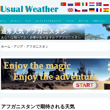
ホーム
ヨーロッパ
アジア
オーストラリア & オセアニア
アフリカ
北アメリカ
中央アメリカ
南アメリカ
通常天気 アフガニスタン
あなたは知っておく必要がありますか？アフガニスタン
に行くのに最適な時はいつですか？ここで一年のうちに
ホーム
-
アジア
- アフガニスタン
何が期待できるでしょうか。
アフガニスタンで期待される天気