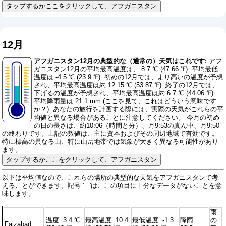
タップするかここをクリックして、アフガニスタン
12月
アフガニスタン12月の典型的な（通常の）天気はこれです:
アフ
ガニスタン12月の平均最高温度は、 8.7 ℃ (47.66 ℉). 平均最低
温度は -4.5 ℃ (23.9 ℉). 初めの12月では、より高いの温度が予想
され、平均最高温度は約 12.15 ℃ (53.87 ℉). 終了の12月では、
下げるの温度が予想され、平均最高温度は約 6.7 ℃ (44.06 ℉).
平均降雨量は 21.1 mm (
ここを見て、これはどういう意味です
か？
). あなたの旅行を計画する際には、実際の天気がこれらの平
均値と異なる場合があることに注意してください。 今月の初め
の日の長さは、約10:06（時間と分）、月9:53の真ん中、月9:50
の終わりです。上記の数値は、主に資本およびその周辺地域で有効です。
特に標高の異なる山、特に山岳地帯では気象が大きく異なる可能性があり
ます。
タップするかここをクリックして、アフガニスタン
以下は平均値なので、これらの場所の典型的な天気をアフガニスタンで考
えることができます。記号 ' - 'は、この項目に十分なデータがないことを意
味します。
雨
温度: 3.4 ℃
最高温度: 10.4
最低温度: -1.3
降雨:
の
Faizabad