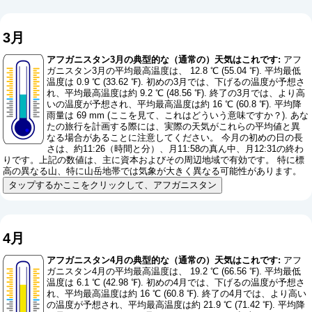
3月
アフガニスタン3月の典型的な（通常の）天気はこれです:
アフ
ガニスタン3月の平均最高温度は、 12.8 ℃ (55.04 ℉). 平均最低
温度は 0.9 ℃ (33.62 ℉). 初めの3月では、下げるの温度が予想さ
れ、平均最高温度は約 9.2 ℃ (48.56 ℉). 終了の3月では、より高
いの温度が予想され、平均最高温度は約 16 ℃ (60.8 ℉). 平均降
雨量は 69 mm (
ここを見て、これはどういう意味ですか？
). あな
たの旅行を計画する際には、実際の天気がこれらの平均値と異
なる場合があることに注意してください。 今月の初めの日の長
さは、約11:26（時間と分）、月11:58の真ん中、月12:31の終わ
りです。上記の数値は、主に資本およびその周辺地域で有効です。 特に標
高の異なる山、特に山岳地帯では気象が大きく異なる可能性があります。
タップするかここをクリックして、アフガニスタン
4月
アフガニスタン4月の典型的な（通常の）天気はこれです:
アフ
ガニスタン4月の平均最高温度は、 19.2 ℃ (66.56 ℉). 平均最低
温度は 6.1 ℃ (42.98 ℉). 初めの4月では、下げるの温度が予想さ
れ、平均最高温度は約 16 ℃ (60.8 ℉). 終了の4月では、より高い
の温度が予想され、平均最高温度は約 21.9 ℃ (71.42 ℉). 平均降