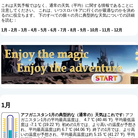
これは天気予報ではなく、通常の天気（平均）に関する情報であることに
注意してください。 これは、いつスロバキアに行くのが最適なのかを決め
るのに役立ちます。 下のすべての個々の月に典型的な天気についての詳細
を読む：
1月
-
2月
-
3月
-
4月
-
5月
-
6月
-
7月
-
8月
-
9月
-
10月
-
11月
-
12月
1月
アフガニスタン1月の典型的な（通常の）天気はこれです:
アフ
ガニスタン1月の平均最高温度は、 4.7 ℃ (40.46 ℉). 平均最低温
度は -7.1 ℃ (19.22 ℉). 初めの1月では、より高いの温度が予想さ
れ、平均最高温度は約 6.7 ℃ (44.06 ℉). 終了の1月では、より高
いの温度が予想され、平均最高温度は約 5.15 ℃ (41.27 ℉). 平均