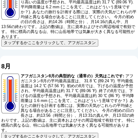
り高いの温度が予想され、平均最高温度は約 31.7 ℃ (89.06 ℉).
平均降雨量は 6.2 mm (
ここを見て、これはどういう意味です
か？
). あなたの旅行を計画する際には、実際の天気がこれらの平
均値と異なる場合があることに注意してください。 今月の初め
の日の長さは、約14:26（時間と分）、月14:16の真ん中、月
13:56の終わりです。上記の数値は、主に資本およびその周辺地域で有効で
す。 特に標高の異なる山、特に山岳地帯では気象が大きく異なる可能性が
あります。
タップするかここをクリックして、アフガニスタン
8月
アフガニスタン8月の典型的な（通常の）天気はこれです:
アフ
ガニスタン8月の平均最高温度は、 31.8 ℃ (89.24 ℉). 平均最低
温度は 14.2 ℃ (57.56 ℉). 初めの8月では、下げるの温度が予想
され、平均最高温度は約 31.7 ℃ (89.06 ℉). 終了の8月では、下
げるの温度が予想され、平均最高温度は約 30 ℃ (86 ℉). 平均降
雨量は 1.6 mm (
ここを見て、これはどういう意味ですか？
). あ
なたの旅行を計画する際には、実際の天気がこれらの平均値と
異なる場合があることに注意してください。 今月の初めの日の
長さは、約13:56（時間と分）、月13:31の真ん中、月13:02の終
わりです。上記の数値は、主に資本およびその周辺地域で有効です。 特に
標高の異なる山、特に山岳地帯では気象が大きく異なる可能性がありま
す。
タップするかここをクリックして、アフガニスタン