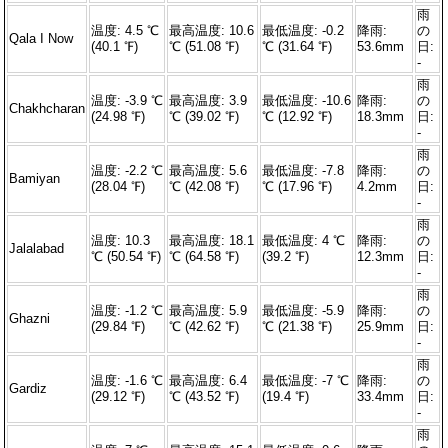
雨
温度: 4.5 ℃
最高温度: 10.6
最低温度: -0.2
降雨:
の
Qala I Now
(40.1 ℉)
℃ (51.08 ℉)
℃ (31.64 ℉)
53.6mm
日:
-
雨
温度: -3.9 ℃
最高温度: 3.9
最低温度: -10.6
降雨:
の
Chakhcharan
(24.98 ℉)
℃ (39.02 ℉)
℃ (12.92 ℉)
18.3mm
日:
-
雨
温度: -2.2 ℃
最高温度: 5.6
最低温度: -7.8
降雨:
の
Bamiyan
(28.04 ℉)
℃ (42.08 ℉)
℃ (17.96 ℉)
4.2mm
日:
-
雨
温度: 10.3
最高温度: 18.1
最低温度: 4 ℃
降雨:
の
Jalalabad
℃ (50.54 ℉)
℃ (64.58 ℉)
(39.2 ℉)
12.3mm
日:
-
雨
温度: -1.2 ℃
最高温度: 5.9
最低温度: -5.9
降雨:
の
Ghazni
(29.84 ℉)
℃ (42.62 ℉)
℃ (21.38 ℉)
25.9mm
日:
-
雨
温度: -1.6 ℃
最高温度: 6.4
最低温度: -7 ℃
降雨:
の
Gardiz
(29.12 ℉)
℃ (43.52 ℉)
(19.4 ℉)
33.4mm
日:
-
雨