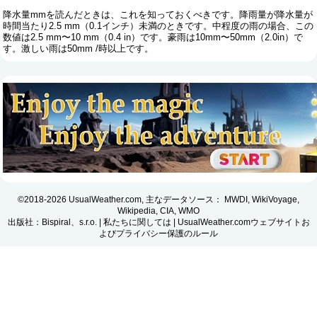
降水量mmを読んだときは、これを知っておくべきです。降雨量が降水量が
時間当たり2.5 mm（0.1インチ）未満のときです。中程度の雨の場合、この
数値は2.5 mm〜10 mm（0.4 in）です。豪雨は10mm〜50mm（2.0in）で
す。激しい雨は50mm /時以上です。
©2018-2026 UsualWeather.com, 主なデータソース： MWDI, WikiVoyage,
Wikipedia, CIA, WMO
出版社：Bispiral、s.r.o. |
私たちに関しては
|
UsualWeather.comウェブサイトお
よびプライバシー保護のルール