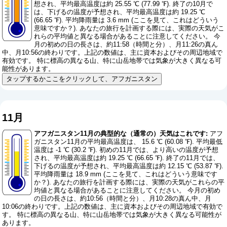
想され、平均最高温度は約 25.55 ℃ (77.99 ℉). 終了の10月で
は、下げるの温度が予想され、平均最高温度は約 19.25 ℃
(66.65 ℉). 平均降雨量は 3.6 mm (
ここを見て、これはどういう
意味ですか？
). あなたの旅行を計画する際には、実際の天気がこ
れらの平均値と異なる場合があることに注意してください。 今
月の初めの日の長さは、約11:58（時間と分）、月11:26の真ん
中、月10:56の終わりです。上記の数値は、主に資本およびその周辺地域で
有効です。 特に標高の異なる山、特に山岳地帯では気象が大きく異なる可
能性があります。
タップするかここをクリックして、アフガニスタン
11月
アフガニスタン11月の典型的な（通常の）天気はこれです:
アフ
ガニスタン11月の平均最高温度は、 15.6 ℃ (60.08 ℉). 平均最低
温度は -1 ℃ (30.2 ℉). 初めの11月では、より高いの温度が予想
され、平均最高温度は約 19.25 ℃ (66.65 ℉). 終了の11月では、
下げるの温度が予想され、平均最高温度は約 12.15 ℃ (53.87 ℉).
平均降雨量は 18.9 mm (
ここを見て、これはどういう意味です
か？
). あなたの旅行を計画する際には、実際の天気がこれらの平
均値と異なる場合があることに注意してください。 今月の初め
の日の長さは、約10:56（時間と分）、月10:28の真ん中、月
10:06の終わりです。上記の数値は、主に資本およびその周辺地域で有効で
す。 特に標高の異なる山、特に山岳地帯では気象が大きく異なる可能性が
あります。