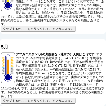
雨量は 73.2 mm (
ここを見て、これはどういう意味ですか？
). あ
なたの旅行を計画する際には、実際の天気がこれらの平均値と
異なる場合があることに注意してください。 今月の初めの日の
長さは、約12:31（時間と分）、月13:03の真ん中、月13:32の終
わりです。上記の数値は、主に資本およびその周辺地域で有効です。 特に
標高の異なる山、特に山岳地帯では気象が大きく異なる可能性がありま
す。
タップするかここをクリックして、アフガニスタン
5月
アフガニスタン5月の典型的な（通常の）天気はこれです:
アフ
ガニスタン5月の平均最高温度は、 24.6 ℃ (76.28 ℉). 平均最低
温度は 8.9 ℃ (48.02 ℉). 初めの5月では、下げるの温度が予想さ
れ、平均最高温度は約 21.9 ℃ (71.42 ℉). 終了の5月では、より
高いの温度が予想され、平均最高温度は約 27.85 ℃ (82.13 ℉).
平均降雨量は 23.8 mm (
ここを見て、これはどういう意味です
か？
). あなたの旅行を計画する際には、実際の天気がこれらの平
均値と異なる場合があることに注意してください。 今月の初め
の日の長さは、約13:32（時間と分）、月13:58の真ん中、月
14:17の終わりです。上記の数値は、主に資本およびその周辺地域で有効で
す。 特に標高の異なる山、特に山岳地帯では気象が大きく異なる可能性が
あります。
タップするかここをクリックして、アフガニスタン