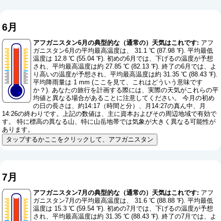
6月
アフガニスタン6月の典型的な（通常の）天気はこれです:
アフ
ガニスタン6月の平均最高温度は、 31.1 ℃ (87.98 ℉). 平均最低
温度は 12.8 ℃ (55.04 ℉). 初めの6月では、下げるの温度が予想
され、平均最高温度は約 27.85 ℃ (82.13 ℉). 終了の6月では、よ
り高いの温度が予想され、平均最高温度は約 31.35 ℃ (88.43 ℉).
平均降雨量は 1 mm (
ここを見て、これはどういう意味です
か？
). あなたの旅行を計画する際には、実際の天気がこれらの平
均値と異なる場合があることに注意してください。 今月の初め
の日の長さは、約14:17（時間と分）、月14:27の真ん中、月
14:26の終わりです。上記の数値は、主に資本およびその周辺地域で有効で
す。 特に標高の異なる山、特に山岳地帯では気象が大きく異なる可能性が
あります。
タップするかここをクリックして、アフガニスタン
7月
アフガニスタン7月の典型的な（通常の）天気はこれです:
アフ
ガニスタン7月の平均最高温度は、 31.6 ℃ (88.88 ℉). 平均最低
温度は 15.3 ℃ (59.54 ℉). 初めの7月では、下げるの温度が予想
され、平均最高温度は約 31.35 ℃ (88.43 ℉). 終了の7月では、よ