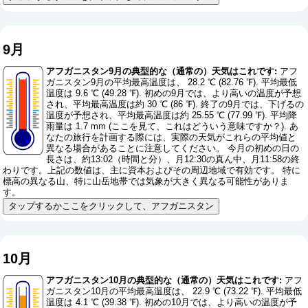
9月
アフガニスタン9月の典型的な（通常の）天気はこれです:
アフ
ガニスタン9月の平均最高温度は、 28.2 ℃ (82.76 ℉). 平均最低
温度は 9.6 ℃ (49.28 ℉). 初めの9月では、より高いの温度が予想
され、平均最高温度は約 30 ℃ (86 ℉). 終了の9月では、下げるの
温度が予想され、平均最高温度は約 25.55 ℃ (77.99 ℉). 平均降
雨量は 1.7 mm (
ここを見て、これはどういう意味ですか？
). あ
なたの旅行を計画する際には、実際の天気がこれらの平均値と
異なる場合があることに注意してください。 今月の初めの日の
長さは、約13:02（時間と分）、月12:30の真ん中、月11:58の終
わりです。上記の数値は、主に資本およびその周辺地域で有効です。 特に
標高の異なる山、特に山岳地帯では気象が大きく異なる可能性がありま
す。
タップするかここをクリックして、アフガニスタン
10月
アフガニスタン10月の典型的な（通常の）天気はこれです:
アフ
ガニスタン10月の平均最高温度は、 22.9 ℃ (73.22 ℉). 平均最低
温度は 4.1 ℃ (39.38 ℉). 初めの10月では、より高いの温度が予