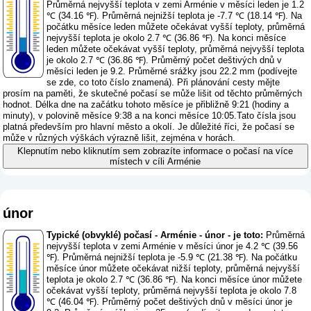
Průměrná nejvyšší teplota v zemi Arménie v měsíci leden je 1.2
℃ (34.16 ℉). Průměrná nejnižší teplota je -7.7 ℃ (18.14 ℉). Na
počátku měsíce leden můžete očekávat vyšší teploty, průměrná
nejvyšší teplota je okolo 2.7 ℃ (36.86 ℉). Na konci měsíce
leden můžete očekávat vyšší teploty, průměrná nejvyšší teplota
je okolo 2.7 ℃ (36.86 ℉). Průměrný počet deštivých dnů v
měsíci leden je 9.2. Průměrné srážky jsou 22.2 mm (
podívejte
se zde, co toto číslo znamená
). Při plánování cesty mějte
prosím na paměti, že skutečné počasí se může lišit od těchto průměrných
hodnot. Délka dne na začátku tohoto měsíce je přibližně 9:21 (hodiny a
minuty), v polovině měsíce 9:38 a na konci měsíce 10:05.Tato čísla jsou
platná především pro hlavní město a okolí. Je důležité říci, že počasí se
může v různých výškách výrazně lišit, zejména v horách.
Klepnutím nebo kliknutím sem zobrazíte informace o počasí na více
místech v cíli Arménie
únor
Typické (obvyklé) počasí - Arménie - únor - je toto:
Průměrná
nejvyšší teplota v zemi Arménie v měsíci únor je 4.2 ℃ (39.56
℉). Průměrná nejnižší teplota je -5.9 ℃ (21.38 ℉). Na počátku
měsíce únor můžete očekávat nižší teploty, průměrná nejvyšší
teplota je okolo 2.7 ℃ (36.86 ℉). Na konci měsíce únor můžete
očekávat vyšší teploty, průměrná nejvyšší teplota je okolo 7.8
℃ (46.04 ℉). Průměrný počet deštivých dnů v měsíci únor je