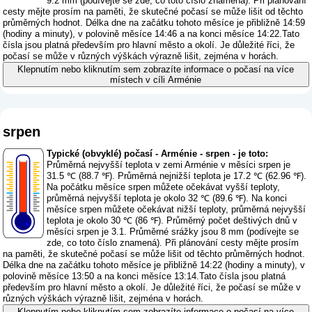
9.2 mm (
podívejte se zde, co toto číslo znamená
). Při plánování
cesty mějte prosím na paměti, že skutečné počasí se může lišit od těchto
průměrných hodnot. Délka dne na začátku tohoto měsíce je přibližně 14:59
(hodiny a minuty), v polovině měsíce 14:46 a na konci měsíce 14:22.Tato
čísla jsou platná především pro hlavní město a okolí. Je důležité říci, že
počasí se může v různých výškách výrazně lišit, zejména v horách.
Klepnutím nebo kliknutím sem zobrazíte informace o počasí na více
místech v cíli Arménie
srpen
Typické (obvyklé) počasí - Arménie - srpen - je toto:
Průměrná nejvyšší teplota v zemi Arménie v měsíci srpen je
31.5 ℃ (88.7 ℉). Průměrná nejnižší teplota je 17.2 ℃ (62.96 ℉).
Na počátku měsíce srpen můžete očekávat vyšší teploty,
průměrná nejvyšší teplota je okolo 32 ℃ (89.6 ℉). Na konci
měsíce srpen můžete očekávat nižší teploty, průměrná nejvyšší
teplota je okolo 30 ℃ (86 ℉). Průměrný počet deštivých dnů v
měsíci srpen je 3.1. Průměrné srážky jsou 8 mm (
podívejte se
zde, co toto číslo znamená
). Při plánování cesty mějte prosím
na paměti, že skutečné počasí se může lišit od těchto průměrných hodnot.
Délka dne na začátku tohoto měsíce je přibližně 14:22 (hodiny a minuty), v
polovině měsíce 13:50 a na konci měsíce 13:14.Tato čísla jsou platná
především pro hlavní město a okolí. Je důležité říci, že počasí se může v
různých výškách výrazně lišit, zejména v horách.
Klepnutím nebo kliknutím sem zobrazíte informace o počasí na více