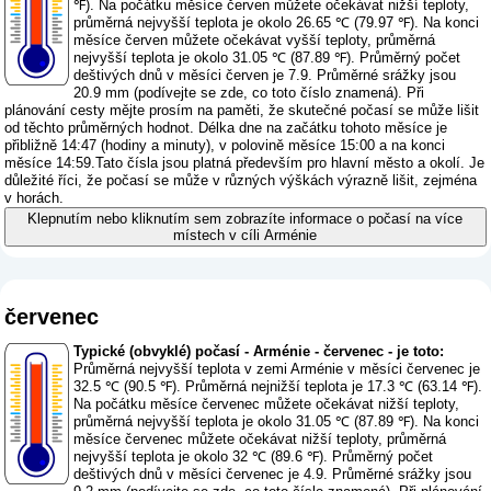
℉). Na počátku měsíce červen můžete očekávat nižší teploty,
průměrná nejvyšší teplota je okolo 26.65 ℃ (79.97 ℉). Na konci
měsíce červen můžete očekávat vyšší teploty, průměrná
nejvyšší teplota je okolo 31.05 ℃ (87.89 ℉). Průměrný počet
deštivých dnů v měsíci červen je 7.9. Průměrné srážky jsou
20.9 mm (
podívejte se zde, co toto číslo znamená
). Při
plánování cesty mějte prosím na paměti, že skutečné počasí se může lišit
od těchto průměrných hodnot. Délka dne na začátku tohoto měsíce je
přibližně 14:47 (hodiny a minuty), v polovině měsíce 15:00 a na konci
měsíce 14:59.Tato čísla jsou platná především pro hlavní město a okolí. Je
důležité říci, že počasí se může v různých výškách výrazně lišit, zejména
v horách.
Klepnutím nebo kliknutím sem zobrazíte informace o počasí na více
místech v cíli Arménie
červenec
Typické (obvyklé) počasí - Arménie - červenec - je toto:
Průměrná nejvyšší teplota v zemi Arménie v měsíci červenec je
32.5 ℃ (90.5 ℉). Průměrná nejnižší teplota je 17.3 ℃ (63.14 ℉).
Na počátku měsíce červenec můžete očekávat nižší teploty,
průměrná nejvyšší teplota je okolo 31.05 ℃ (87.89 ℉). Na konci
měsíce červenec můžete očekávat nižší teploty, průměrná
nejvyšší teplota je okolo 32 ℃ (89.6 ℉). Průměrný počet
deštivých dnů v měsíci červenec je 4.9. Průměrné srážky jsou