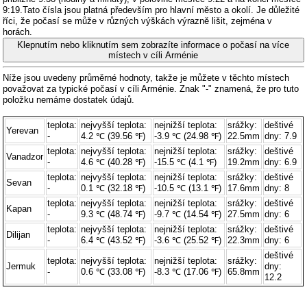
9:19.Tato čísla jsou platná především pro hlavní město a okolí. Je důležité
říci, že počasí se může v různých výškách výrazně lišit, zejména v
horách.
Klepnutím nebo kliknutím sem zobrazíte informace o počasí na více
místech v cíli Arménie
Níže jsou uvedeny průměrné hodnoty, takže je můžete v těchto místech
považovat za typické počasí v cíli Arménie. Znak "-" znamená, že pro tuto
položku nemáme dostatek údajů.
teplota:
nejvyšší teplota:
nejnižší teplota:
srážky:
deštivé
Yerevan
-
4.2 ℃ (39.56 ℉)
-3.9 ℃ (24.98 ℉)
22.5mm
dny: 7.9
teplota:
nejvyšší teplota:
nejnižší teplota:
srážky:
deštivé
Vanadzor
-
4.6 ℃ (40.28 ℉)
-15.5 ℃ (4.1 ℉)
19.2mm
dny: 6.9
teplota:
nejvyšší teplota:
nejnižší teplota:
srážky:
deštivé
Sevan
-
0.1 ℃ (32.18 ℉)
-10.5 ℃ (13.1 ℉)
17.6mm
dny: 8
teplota:
nejvyšší teplota:
nejnižší teplota:
srážky:
deštivé
Kapan
-
9.3 ℃ (48.74 ℉)
-9.7 ℃ (14.54 ℉)
27.5mm
dny: 6
teplota:
nejvyšší teplota:
nejnižší teplota:
srážky:
deštivé
Dilijan
-
6.4 ℃ (43.52 ℉)
-3.6 ℃ (25.52 ℉)
22.3mm
dny: 6
deštivé
teplota:
nejvyšší teplota:
nejnižší teplota:
srážky:
Jermuk
dny:
-
0.6 ℃ (33.08 ℉)
-8.3 ℃ (17.06 ℉)
65.8mm
12.2