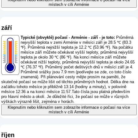
místech v cíli Arménie
září
Typické (obvyklé) počasí - Arménie - září - je toto:
Průměrná
nejvyšší teplota v zemi Arménie v měsíci září je 28.5 ℃ (83.3
℉). Průměrná nejnižší teplota je 12.2 ℃ (53.96 ℉). Na počátku
měsíce září můžete očekávat vyšší teploty, průměrná nejvyšší
teplota je okolo 30 ℃ (86 ℉). Na konci měsíce září můžete
očekávat nižší teploty, průměrná nejvyšší teplota je okolo 24.65
℃ (76.37 ℉). Průměrný počet deštivých dnů v měsíci září je 4.
Průměrné srážky jsou 7.9 mm (
podívejte se zde, co toto číslo
znamená
). Při plánování cesty mějte prosím na paměti, že
skutečné počasí se může lišit od těchto průměrných hodnot. Délka dne na
začátku tohoto měsíce je přibližně 13:14 (hodiny a minuty), v polovině
měsíce 12:36 a na konci měsíce 11:57.Tato čísla jsou platná především
pro hlavní město a okolí. Je důležité říci, že počasí se může v různých
výškách výrazně lišit, zejména v horách.
Klepnutím nebo kliknutím sem zobrazíte informace o počasí na více
místech v cíli Arménie
říjen