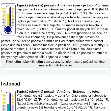
Typické (obvyklé) počasí - Arménie - říjen - je toto:
Průměrná
nejvyšší teplota v zemi Arménie v měsíci říjen je 20.8 ℃ (69.44
℉). Průměrná nejnižší teplota je 7.4 ℃ (45.32 ℉). Na počátku
měsíce říjen můžete očekávat vyšší teploty, průměrná nejvyšší
teplota je okolo 24.65 ℃ (76.37 ℉). Na konci měsíce říjen
můžete očekávat nižší teploty, průměrná nejvyšší teplota je
okolo 16.6 ℃ (61.88 ℉). Průměrný počet deštivých dnů v měsíci
říjen je 7. Průměrné srážky jsou 26.6 mm (
podívejte se zde, co
toto číslo znamená
). Při plánování cesty mějte prosím na
paměti, že skutečné počasí se může lišit od těchto průměrných hodnot.
Délka dne na začátku tohoto měsíce je přibližně 11:57 (hodiny a minuty), v
polovině měsíce 11:18 a na konci měsíce 10:40.Tato čísla jsou platná
především pro hlavní město a okolí. Je důležité říci, že počasí se může v
různých výškách výrazně lišit, zejména v horách.
Klepnutím nebo kliknutím sem zobrazíte informace o počasí na více
místech v cíli Arménie
listopad
Typické (obvyklé) počasí - Arménie - listopad - je toto:
Průměrná nejvyšší teplota v zemi Arménie v měsíci listopad je
12.4 ℃ (54.32 ℉). Průměrná nejnižší teplota je 1.2 ℃ (34.16 ℉).
Na počátku měsíce listopad můžete očekávat vyšší teploty,
průměrná nejvyšší teplota je okolo 16.6 ℃ (61.88 ℉). Na konci