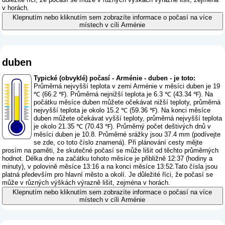
v horách.
Klepnutím nebo kliknutím sem zobrazíte informace o počasí na více
místech v cíli Arménie
duben
Typické (obvyklé) počasí - Arménie - duben - je toto:
Průměrná nejvyšší teplota v zemi Arménie v měsíci duben je 19
℃ (66.2 ℉). Průměrná nejnižší teplota je 6.3 ℃ (43.34 ℉). Na
počátku měsíce duben můžete očekávat nižší teploty, průměrná
nejvyšší teplota je okolo 15.2 ℃ (59.36 ℉). Na konci měsíce
duben můžete očekávat vyšší teploty, průměrná nejvyšší teplota
je okolo 21.35 ℃ (70.43 ℉). Průměrný počet deštivých dnů v
měsíci duben je 10.8. Průměrné srážky jsou 37.4 mm (
podívejte
se zde, co toto číslo znamená
). Při plánování cesty mějte
prosím na paměti, že skutečné počasí se může lišit od těchto průměrných
hodnot. Délka dne na začátku tohoto měsíce je přibližně 12:37 (hodiny a
minuty), v polovině měsíce 13:16 a na konci měsíce 13:52.Tato čísla jsou
platná především pro hlavní město a okolí. Je důležité říci, že počasí se
může v různých výškách výrazně lišit, zejména v horách.
Klepnutím nebo kliknutím sem zobrazíte informace o počasí na více
místech v cíli Arménie