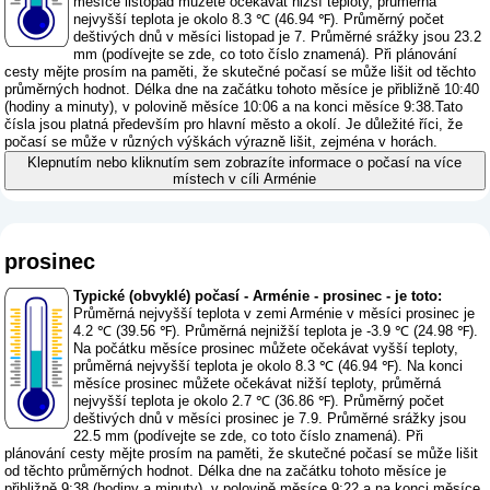
měsíce listopad můžete očekávat nižší teploty, průměrná
nejvyšší teplota je okolo 8.3 ℃ (46.94 ℉). Průměrný počet
deštivých dnů v měsíci listopad je 7. Průměrné srážky jsou 23.2
mm (
podívejte se zde, co toto číslo znamená
). Při plánování
cesty mějte prosím na paměti, že skutečné počasí se může lišit od těchto
průměrných hodnot. Délka dne na začátku tohoto měsíce je přibližně 10:40
(hodiny a minuty), v polovině měsíce 10:06 a na konci měsíce 9:38.Tato
čísla jsou platná především pro hlavní město a okolí. Je důležité říci, že
počasí se může v různých výškách výrazně lišit, zejména v horách.
Klepnutím nebo kliknutím sem zobrazíte informace o počasí na více
místech v cíli Arménie
prosinec
Typické (obvyklé) počasí - Arménie - prosinec - je toto:
Průměrná nejvyšší teplota v zemi Arménie v měsíci prosinec je
4.2 ℃ (39.56 ℉). Průměrná nejnižší teplota je -3.9 ℃ (24.98 ℉).
Na počátku měsíce prosinec můžete očekávat vyšší teploty,
průměrná nejvyšší teplota je okolo 8.3 ℃ (46.94 ℉). Na konci
měsíce prosinec můžete očekávat nižší teploty, průměrná
nejvyšší teplota je okolo 2.7 ℃ (36.86 ℉). Průměrný počet
deštivých dnů v měsíci prosinec je 7.9. Průměrné srážky jsou
22.5 mm (
podívejte se zde, co toto číslo znamená
). Při
plánování cesty mějte prosím na paměti, že skutečné počasí se může lišit
od těchto průměrných hodnot. Délka dne na začátku tohoto měsíce je
přibližně 9:38 (hodiny a minuty), v polovině měsíce 9:22 a na konci měsíce