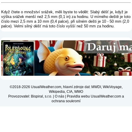
Když čtete o množství srážek, měli byste to vědět: Slabý déšť je, když je
výška srážek menší než 2,5 mm (0,1 in) za hodinu. U mírného deště je toto
číslo mezi 2,5 mm a 10 mm (0,4 palce), při silném dešti je 10 - 50 mm (2,0
palce). Velmi silný déšť má toto číslo vyšší než 50 mm za hodinu.
©2018-2026 UsualWeather.com, hlavní zdroje dat: MWDI, WikiVoyage,
Wikipedia, CIA, WMO
Provozovatel: Bispiral, s.r.o. |
O nás
|
Pravidla webu UsualWeather.com a
ochrana soukromí