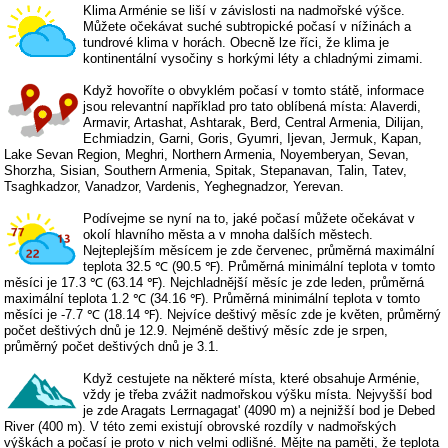
Klima Arménie se liší v závislosti na nadmořské výšce.
Můžete očekávat suché subtropické počasí v nížinách a
tundrové klima v horách. Obecně lze říci, že klima je
kontinentální vysočiny s horkými léty a chladnými zimami.
Když hovoříte o obvyklém počasí v tomto státě, informace
jsou relevantní například pro tato oblíbená místa: Alaverdi,
Armavir, Artashat, Ashtarak, Berd, Central Armenia, Dilijan,
Echmiadzin, Garni, Goris, Gyumri, Ijevan, Jermuk, Kapan,
Lake Sevan Region, Meghri, Northern Armenia, Noyemberyan, Sevan,
Shorzha, Sisian, Southern Armenia, Spitak, Stepanavan, Talin, Tatev,
Tsaghkadzor, Vanadzor, Vardenis, Yeghegnadzor, Yerevan.
Podívejme se nyní na to, jaké počasí můžete očekávat v
okolí hlavního města a v mnoha dalších městech.
Nejteplejším měsícem je zde červenec, průměrná maximální
teplota 32.5 ℃ (90.5 ℉). Průměrná minimální teplota v tomto
měsíci je 17.3 ℃ (63.14 ℉). Nejchladnější měsíc je zde leden, průměrná
maximální teplota 1.2 ℃ (34.16 ℉). Průměrná minimální teplota v tomto
měsíci je -7.7 ℃ (18.14 ℉). Nejvíce deštivý měsíc zde je květen, průměrný
počet deštivých dnů je 12.9. Nejméně deštivý měsíc zde je srpen,
průměrný počet deštivých dnů je 3.1.
Když cestujete na některé místa, které obsahuje Arménie,
vždy je třeba zvážit nadmořskou výšku místa. Nejvyšší bod
je zde Aragats Lerrnagagat' (4090 m) a nejnižší bod je Debed
River (400 m). V této zemi existují obrovské rozdíly v nadmořských
výškách a počasí je proto v nich velmi odlišné. Mějte na paměti, že teplota