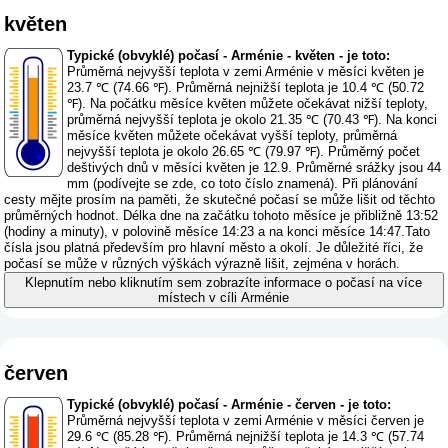
květen
Typické (obvyklé) počasí - Arménie - květen - je toto:
Průměrná nejvyšší teplota v zemi Arménie v měsíci květen je
23.7 ℃ (74.66 ℉). Průměrná nejnižší teplota je 10.4 ℃ (50.72
℉). Na počátku měsíce květen můžete očekávat nižší teploty,
průměrná nejvyšší teplota je okolo 21.35 ℃ (70.43 ℉). Na konci
měsíce květen můžete očekávat vyšší teploty, průměrná
nejvyšší teplota je okolo 26.65 ℃ (79.97 ℉). Průměrný počet
deštivých dnů v měsíci květen je 12.9. Průměrné srážky jsou 44
mm (
podívejte se zde, co toto číslo znamená
). Při plánování
cesty mějte prosím na paměti, že skutečné počasí se může lišit od těchto
průměrných hodnot. Délka dne na začátku tohoto měsíce je přibližně 13:52
(hodiny a minuty), v polovině měsíce 14:23 a na konci měsíce 14:47.Tato
čísla jsou platná především pro hlavní město a okolí. Je důležité říci, že
počasí se může v různých výškách výrazně lišit, zejména v horách.
Klepnutím nebo kliknutím sem zobrazíte informace o počasí na více
místech v cíli Arménie
červen
Typické (obvyklé) počasí - Arménie - červen - je toto:
Průměrná nejvyšší teplota v zemi Arménie v měsíci červen je
29.6 ℃ (85.28 ℉). Průměrná nejnižší teplota je 14.3 ℃ (57.74