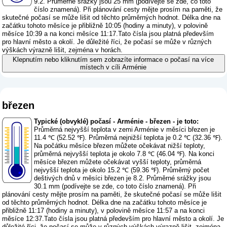
9.2. Průměrné srážky jsou 25 mm (
podívejte se zde, co toto
číslo znamená
). Při plánování cesty mějte prosím na paměti, že
skutečné počasí se může lišit od těchto průměrných hodnot. Délka dne na
začátku tohoto měsíce je přibližně 10:05 (hodiny a minuty), v polovině
měsíce 10:39 a na konci měsíce 11:17.Tato čísla jsou platná především
pro hlavní město a okolí. Je důležité říci, že počasí se může v různých
výškách výrazně lišit, zejména v horách.
Klepnutím nebo kliknutím sem zobrazíte informace o počasí na více
místech v cíli Arménie
březen
Typické (obvyklé) počasí - Arménie - březen - je toto:
Průměrná nejvyšší teplota v zemi Arménie v měsíci březen je
11.4 ℃ (52.52 ℉). Průměrná nejnižší teplota je 0.2 ℃ (32.36 ℉).
Na počátku měsíce březen můžete očekávat nižší teploty,
průměrná nejvyšší teplota je okolo 7.8 ℃ (46.04 ℉). Na konci
měsíce březen můžete očekávat vyšší teploty, průměrná
nejvyšší teplota je okolo 15.2 ℃ (59.36 ℉). Průměrný počet
deštivých dnů v měsíci březen je 8.2. Průměrné srážky jsou
30.1 mm (
podívejte se zde, co toto číslo znamená
). Při
plánování cesty mějte prosím na paměti, že skutečné počasí se může lišit
od těchto průměrných hodnot. Délka dne na začátku tohoto měsíce je
přibližně 11:17 (hodiny a minuty), v polovině měsíce 11:57 a na konci
měsíce 12:37.Tato čísla jsou platná především pro hlavní město a okolí. Je
důležité říci, že počasí se může v různých výškách výrazně lišit, zejména