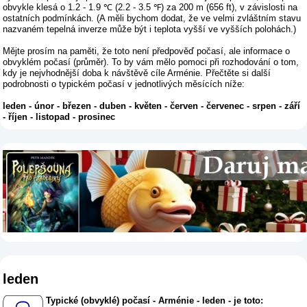
obvykle klesá o 1.2 - 1.9 ℃ (2.2 - 3.5 ℉) za 200 m (656 ft), v závislosti na
ostatních podmínkách. (A měli bychom dodat, že ve velmi zvláštním stavu
nazvaném tepelná inverze může být i teplota vyšší ve vyšších polohách.)
Mějte prosím na paměti, že toto není předpověď počasí, ale informace o
obvyklém počasí (průměr). To by vám mělo pomoci při rozhodování o tom,
kdy je nejvhodnější doba k návštěvě cíle Arménie. Přečtěte si další
podrobnosti o typickém počasí v jednotlivých měsících níže:
leden
-
únor
-
březen
-
duben
-
květen
-
červen
-
červenec
-
srpen
-
září
-
říjen
-
listopad
-
prosinec
leden
Typické (obvyklé) počasí - Arménie - leden - je toto: