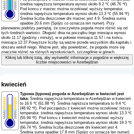
średnia najwyższa temperatura wynosi około 8.2 ℃ (46.76 ℉).
Pod koncu z marzec można oczekiwać wyższy temperatur,
średnia najwyższa temperatura wynosi około 13.3 ℃ (55.94 ℉).
Średnia liczba deszczowe dni marzec jest 4.9. Średnia suma
opadów 20.6 mm (
Spójrz co oznacza ten numer
). Przy
planowaniu podróży pamiętaj, że rzeczywista pogoda może różnić się od
tych średnich wartości. Długość dnia na początku tego miesiąca wynosi
około 11:17 (godziny i minuty), w w połowie miesiąca 11:57 i na końcu
miesiąca 12:37.Powyższe liczby są ważne przede wszystkim dla kapitału i
obszaru wokół niego. Ważne jest, aby powiedzieć, że pogoda może się
znacznie różnić na różnych wysokościach, szczególnie w górach.
Kliknij lub kliknij tutaj, aby wyświetlić informacje o pogodzie w większej
liczbie miejscowości w Azerbejdżan
kwiecień
Typowa (typowa) pogoda w Azerbejdżan w kwiecień jest
taka:
Średnia najwyższa temperatura w Azerbejdżan w kwiecień
to 16.6 ℃ (61.88 ℉). Średnia najniższa temperatura to 9.4 ℃
(48.92 ℉). Pod począwszu z kwiecień można oczekiwać niższy
temperatur, średnia najwyższa temperatura wynosi około 13.3 ℃
(55.94 ℉). Pod koncu z kwiecień można oczekiwać wyższy
temperatur, średnia najwyższa temperatura wynosi około 19.3 ℃
(66.74 ℉). Średnia liczba deszczowe dni kwiecień jest 4.
Średnia suma opadów 17.8 mm (
Spójrz co oznacza ten numer
).