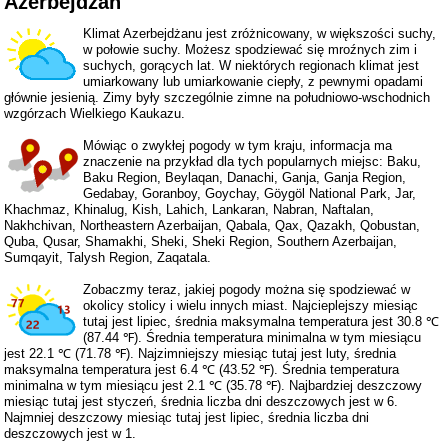
Azerbejdżan
Klimat Azerbejdżanu jest zróżnicowany, w większości suchy,
w połowie suchy. Możesz spodziewać się mroźnych zim i
suchych, gorących lat. W niektórych regionach klimat jest
umiarkowany lub umiarkowanie ciepły, z pewnymi opadami
głównie jesienią. Zimy były szczególnie zimne na południowo-wschodnich
wzgórzach Wielkiego Kaukazu.
Mówiąc o zwykłej pogody w tym kraju, informacja ma
znaczenie na przykład dla tych popularnych miejsc: Baku,
Baku Region, Beylaqan, Danachi, Ganja, Ganja Region,
Gedabay, Goranboy, Goychay, Göygöl National Park, Jar,
Khachmaz, Khinalug, Kish, Lahich, Lankaran, Nabran, Naftalan,
Nakhchivan, Northeastern Azerbaijan, Qabala, Qax, Qazakh, Qobustan,
Quba, Qusar, Shamakhi, Sheki, Sheki Region, Southern Azerbaijan,
Sumqayit, Talysh Region, Zaqatala.
Zobaczmy teraz, jakiej pogody można się spodziewać w
okolicy stolicy i wielu innych miast. Najcieplejszy miesiąc
tutaj jest lipiec, średnia maksymalna temperatura jest 30.8 ℃
(87.44 ℉). Średnia temperatura minimalna w tym miesiącu
jest 22.1 ℃ (71.78 ℉). Najzimniejszy miesiąc tutaj jest luty, średnia
maksymalna temperatura jest 6.4 ℃ (43.52 ℉). Średnia temperatura
minimalna w tym miesiącu jest 2.1 ℃ (35.78 ℉). Najbardziej deszczowy
miesiąc tutaj jest styczeń, średnia liczba dni deszczowych jest w 6.
Najmniej deszczowy miesiąc tutaj jest lipiec, średnia liczba dni
deszczowych jest w 1.