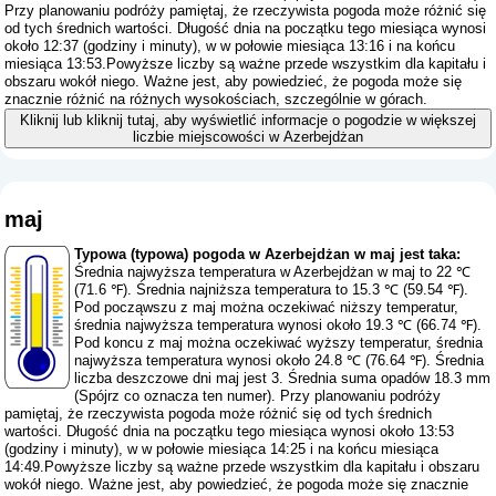
Przy planowaniu podróży pamiętaj, że rzeczywista pogoda może różnić się
od tych średnich wartości. Długość dnia na początku tego miesiąca wynosi
około 12:37 (godziny i minuty), w w połowie miesiąca 13:16 i na końcu
miesiąca 13:53.Powyższe liczby są ważne przede wszystkim dla kapitału i
obszaru wokół niego. Ważne jest, aby powiedzieć, że pogoda może się
znacznie różnić na różnych wysokościach, szczególnie w górach.
Kliknij lub kliknij tutaj, aby wyświetlić informacje o pogodzie w większej
liczbie miejscowości w Azerbejdżan
maj
Typowa (typowa) pogoda w Azerbejdżan w maj jest taka:
Średnia najwyższa temperatura w Azerbejdżan w maj to 22 ℃
(71.6 ℉). Średnia najniższa temperatura to 15.3 ℃ (59.54 ℉).
Pod począwszu z maj można oczekiwać niższy temperatur,
średnia najwyższa temperatura wynosi około 19.3 ℃ (66.74 ℉).
Pod koncu z maj można oczekiwać wyższy temperatur, średnia
najwyższa temperatura wynosi około 24.8 ℃ (76.64 ℉). Średnia
liczba deszczowe dni maj jest 3. Średnia suma opadów 18.3 mm
(
Spójrz co oznacza ten numer
). Przy planowaniu podróży
pamiętaj, że rzeczywista pogoda może różnić się od tych średnich
wartości. Długość dnia na początku tego miesiąca wynosi około 13:53
(godziny i minuty), w w połowie miesiąca 14:25 i na końcu miesiąca
14:49.Powyższe liczby są ważne przede wszystkim dla kapitału i obszaru
wokół niego. Ważne jest, aby powiedzieć, że pogoda może się znacznie