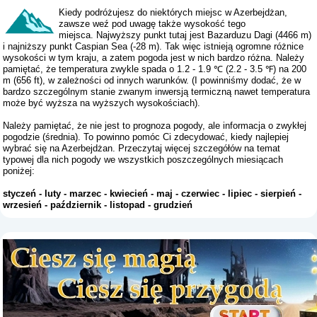
Kiedy podróżujesz do niektórych miejsc w Azerbejdżan,
zawsze weź pod uwagę także wysokość tego
miejsca. Najwyższy punkt tutaj jest Bazarduzu Dagi (4466 m)
i najniższy punkt Caspian Sea (-28 m). Tak więc istnieją ogromne różnice
wysokości w tym kraju, a zatem pogoda jest w nich bardzo różna. Należy
pamiętać, że temperatura zwykle spada o 1.2 - 1.9 ℃ (2.2 - 3.5 ℉) na 200
m (656 ft), w zależności od innych warunków. (I powinniśmy dodać, że w
bardzo szczególnym stanie zwanym inwersją termiczną nawet temperatura
może być wyższa na wyższych wysokościach).
Należy pamiętać, że nie jest to prognoza pogody, ale informacja o zwykłej
pogodzie (średnia). To powinno pomóc Ci zdecydować, kiedy najlepiej
wybrać się na Azerbejdżan. Przeczytaj więcej szczegółów na temat
typowej dla nich pogody we wszystkich poszczególnych miesiącach
poniżej:
styczeń
-
luty
-
marzec
-
kwiecień
-
maj
-
czerwiec
-
lipiec
-
sierpień
-
wrzesień
-
październik
-
listopad
-
grudzień