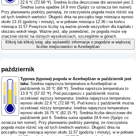
22.6 ℃ (72.68 ℉). Średnia liczba deszczowe dni wrzesień jest 2.
Średnia suma opadów 14.9 mm (
Spójrz co oznacza ten numer
).
Przy planowaniu podróży pamiętaj, że rzeczywista pogoda może różnić się
od tych średnich wartości. Długość dnia na początku tego miesiąca wynosi
około 13:15 (godziny i minuty), w w połowie miesiąca 12:36 i na końcu
miesiąca 11:57.Powyższe liczby są ważne przede wszystkim dla kapitału i
obszaru wokół niego. Ważne jest, aby powiedzieć, że pogoda może się
znacznie różnić na różnych wysokościach, szczególnie w górach.
Kliknij lub kliknij tutaj, aby wyświetlić informacje o pogodzie w większej
liczbie miejscowości w Azerbejdżan
październik
Typowa (typowa) pogoda w Azerbejdżan w październik jest
taka:
Średnia najwyższa temperatura w Azerbejdżan w
październik to 20 ℃ (68 ℉). Średnia najniższa temperatura to
13.9 ℃ (57.02 ℉). Pod począwszu z październik można
oczekiwać wyższy temperatur, średnia najwyższa temperatura
wynosi około 22.6 ℃ (72.68 ℉). Pod koncu z październik można
oczekiwać niższy temperatur, średnia najwyższa temperatura
wynosi około 16.75 ℃ (62.15 ℉). Średnia liczba deszczowe dni
październik jest 6. Średnia suma opadów 24.9 mm (
Spójrz co
oznacza ten numer
). Przy planowaniu podróży pamiętaj, że rzeczywista
pogoda może różnić się od tych średnich wartości. Długość dnia na
początku tego miesiąca wynosi około 11:57 (godziny i minuty), w w połowie