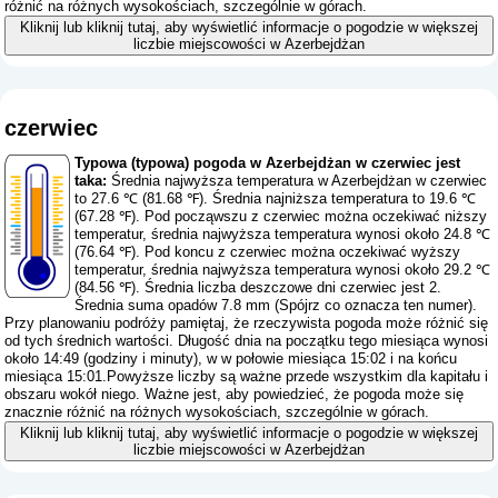
różnić na różnych wysokościach, szczególnie w górach.
Kliknij lub kliknij tutaj, aby wyświetlić informacje o pogodzie w większej
liczbie miejscowości w Azerbejdżan
czerwiec
Typowa (typowa) pogoda w Azerbejdżan w czerwiec jest
taka:
Średnia najwyższa temperatura w Azerbejdżan w czerwiec
to 27.6 ℃ (81.68 ℉). Średnia najniższa temperatura to 19.6 ℃
(67.28 ℉). Pod począwszu z czerwiec można oczekiwać niższy
temperatur, średnia najwyższa temperatura wynosi około 24.8 ℃
(76.64 ℉). Pod koncu z czerwiec można oczekiwać wyższy
temperatur, średnia najwyższa temperatura wynosi około 29.2 ℃
(84.56 ℉). Średnia liczba deszczowe dni czerwiec jest 2.
Średnia suma opadów 7.8 mm (
Spójrz co oznacza ten numer
).
Przy planowaniu podróży pamiętaj, że rzeczywista pogoda może różnić się
od tych średnich wartości. Długość dnia na początku tego miesiąca wynosi
około 14:49 (godziny i minuty), w w połowie miesiąca 15:02 i na końcu
miesiąca 15:01.Powyższe liczby są ważne przede wszystkim dla kapitału i
obszaru wokół niego. Ważne jest, aby powiedzieć, że pogoda może się
znacznie różnić na różnych wysokościach, szczególnie w górach.
Kliknij lub kliknij tutaj, aby wyświetlić informacje o pogodzie w większej
liczbie miejscowości w Azerbejdżan