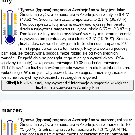
luty
Typowa (typowa) pogoda w Azerbejdżan w luty jest taka:
Średnia najwyższa temperatura w Azerbejdżan w luty to 6.4 ℃
(43.52 ℉). Średnia najniższa temperatura to 2.1 ℃ (35.78 ℉).
Pod począwszu z luty można oczekiwać wyższy temperatur,
średnia najwyższa temperatura wynosi około 6.65 ℃ (43.97 ℉).
Pod koncu z luty można oczekiwać wyższy temperatur, średnia
najwyższa temperatura wynosi około 8.2 ℃ (46.76 ℉). Średnia
liczba deszczowe dni luty jest 5.9. Średnia suma opadów 20.1
mm (
Spójrz co oznacza ten numer
). Przy planowaniu podróży
pamiętaj, że rzeczywista pogoda może różnić się od tych średnich
wartości. Długość dnia na początku tego miesiąca wynosi około 10:04
(godziny i minuty), w w połowie miesiąca 10:38 i na końcu miesiąca
11:17.Powyższe liczby są ważne przede wszystkim dla kapitału i obszaru
wokół niego. Ważne jest, aby powiedzieć, że pogoda może się znacznie
różnić na różnych wysokościach, szczególnie w górach.
Kliknij lub kliknij tutaj, aby wyświetlić informacje o pogodzie w większej
liczbie miejscowości w Azerbejdżan
marzec
Typowa (typowa) pogoda w Azerbejdżan w marzec jest taka:
Średnia najwyższa temperatura w Azerbejdżan w marzec to 10
℃ (50 ℉). Średnia najniższa temperatura to 4.3 ℃ (39.74 ℉).
Pod począwszu z marzec można oczekiwać niższy temperatur,