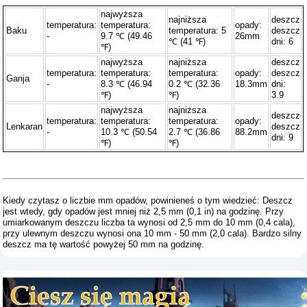
najwyższa
najniższa
deszcz
temperatura:
temperatura:
opady:
Baku
temperatura: 5
deszcz
-
9.7 ℃ (49.46
26mm
℃ (41 ℉)
dni: 6
℉)
najwyższa
najniższa
deszcz
temperatura:
temperatura:
temperatura:
opady:
deszcz
Ganja
-
8.3 ℃ (46.94
0.2 ℃ (32.36
18.3mm
dni:
℉)
℉)
3.9
najwyższa
najniższa
deszcz
temperatura:
temperatura:
temperatura:
opady:
Lenkaran
deszcz
-
10.3 ℃ (50.54
2.7 ℃ (36.86
88.2mm
dni: 9
℉)
℉)
Kiedy czytasz o liczbie mm opadów, powinieneś o tym wiedzieć: Deszcz
jest wtedy, gdy opadów jest mniej niż 2,5 mm (0,1 in) na godzinę. Przy
umiarkowanym deszczu liczba ta wynosi od 2,5 mm do 10 mm (0,4 cala),
przy ulewnym deszczu wynosi ona 10 mm - 50 mm (2,0 cala). Bardzo silny
deszcz ma tę wartość powyżej 50 mm na godzinę.