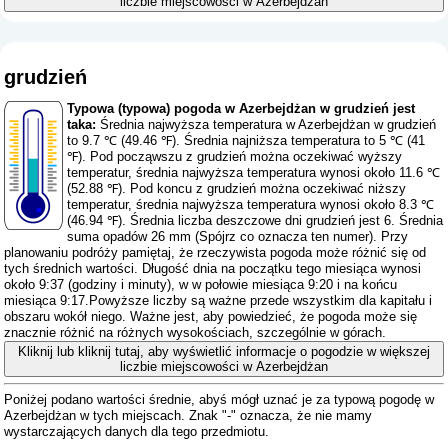
liczbie miejscowości w Azerbejdżan
grudzień
Typowa (typowa) pogoda w Azerbejdżan w grudzień jest
taka:
Średnia najwyższa temperatura w Azerbejdżan w grudzień
to 9.7 ℃ (49.46 ℉). Średnia najniższa temperatura to 5 ℃ (41
℉). Pod począwszu z grudzień można oczekiwać wyższy
temperatur, średnia najwyższa temperatura wynosi około 11.6 ℃
(52.88 ℉). Pod koncu z grudzień można oczekiwać niższy
temperatur, średnia najwyższa temperatura wynosi około 8.3 ℃
(46.94 ℉). Średnia liczba deszczowe dni grudzień jest 6. Średnia
suma opadów 26 mm (
Spójrz co oznacza ten numer
). Przy
planowaniu podróży pamiętaj, że rzeczywista pogoda może różnić się od
tych średnich wartości. Długość dnia na początku tego miesiąca wynosi
około 9:37 (godziny i minuty), w w połowie miesiąca 9:20 i na końcu
miesiąca 9:17.Powyższe liczby są ważne przede wszystkim dla kapitału i
obszaru wokół niego. Ważne jest, aby powiedzieć, że pogoda może się
znacznie różnić na różnych wysokościach, szczególnie w górach.
Kliknij lub kliknij tutaj, aby wyświetlić informacje o pogodzie w większej
liczbie miejscowości w Azerbejdżan
Poniżej podano wartości średnie, abyś mógł uznać je za typową pogodę w
Azerbejdżan w tych miejscach. Znak "-" oznacza, że ​​nie mamy
wystarczających danych dla tego przedmiotu.