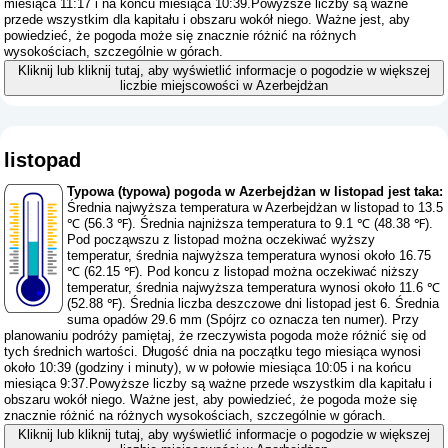
miesiąca 11:17 i na końcu miesiąca 10:39.Powyższe liczby są ważne
przede wszystkim dla kapitału i obszaru wokół niego. Ważne jest, aby
powiedzieć, że pogoda może się znacznie różnić na różnych
wysokościach, szczególnie w górach.
Kliknij lub kliknij tutaj, aby wyświetlić informacje o pogodzie w większej
liczbie miejscowości w Azerbejdżan
listopad
Typowa (typowa) pogoda w Azerbejdżan w listopad jest taka:
Średnia najwyższa temperatura w Azerbejdżan w listopad to 13.5
℃ (56.3 ℉). Średnia najniższa temperatura to 9.1 ℃ (48.38 ℉).
Pod począwszu z listopad można oczekiwać wyższy
temperatur, średnia najwyższa temperatura wynosi około 16.75
℃ (62.15 ℉). Pod koncu z listopad można oczekiwać niższy
temperatur, średnia najwyższa temperatura wynosi około 11.6 ℃
(52.88 ℉). Średnia liczba deszczowe dni listopad jest 6. Średnia
suma opadów 29.6 mm (
Spójrz co oznacza ten numer
). Przy
planowaniu podróży pamiętaj, że rzeczywista pogoda może różnić się od
tych średnich wartości. Długość dnia na początku tego miesiąca wynosi
około 10:39 (godziny i minuty), w w połowie miesiąca 10:05 i na końcu
miesiąca 9:37.Powyższe liczby są ważne przede wszystkim dla kapitału i
obszaru wokół niego. Ważne jest, aby powiedzieć, że pogoda może się
znacznie różnić na różnych wysokościach, szczególnie w górach.
Kliknij lub kliknij tutaj, aby wyświetlić informacje o pogodzie w większej