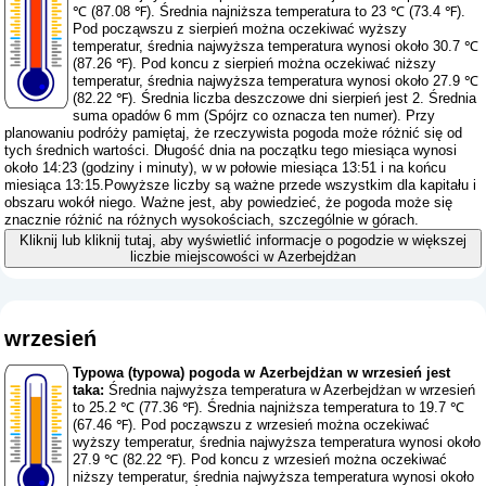
℃ (87.08 ℉). Średnia najniższa temperatura to 23 ℃ (73.4 ℉).
Pod począwszu z sierpień można oczekiwać wyższy
temperatur, średnia najwyższa temperatura wynosi około 30.7 ℃
(87.26 ℉). Pod koncu z sierpień można oczekiwać niższy
temperatur, średnia najwyższa temperatura wynosi około 27.9 ℃
(82.22 ℉). Średnia liczba deszczowe dni sierpień jest 2. Średnia
suma opadów 6 mm (
Spójrz co oznacza ten numer
). Przy
planowaniu podróży pamiętaj, że rzeczywista pogoda może różnić się od
tych średnich wartości. Długość dnia na początku tego miesiąca wynosi
około 14:23 (godziny i minuty), w w połowie miesiąca 13:51 i na końcu
miesiąca 13:15.Powyższe liczby są ważne przede wszystkim dla kapitału i
obszaru wokół niego. Ważne jest, aby powiedzieć, że pogoda może się
znacznie różnić na różnych wysokościach, szczególnie w górach.
Kliknij lub kliknij tutaj, aby wyświetlić informacje o pogodzie w większej
liczbie miejscowości w Azerbejdżan
wrzesień
Typowa (typowa) pogoda w Azerbejdżan w wrzesień jest
taka:
Średnia najwyższa temperatura w Azerbejdżan w wrzesień
to 25.2 ℃ (77.36 ℉). Średnia najniższa temperatura to 19.7 ℃
(67.46 ℉). Pod począwszu z wrzesień można oczekiwać
wyższy temperatur, średnia najwyższa temperatura wynosi około
27.9 ℃ (82.22 ℉). Pod koncu z wrzesień można oczekiwać
niższy temperatur, średnia najwyższa temperatura wynosi około