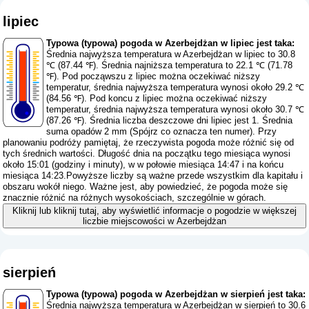
lipiec
Typowa (typowa) pogoda w Azerbejdżan w lipiec jest taka:
Średnia najwyższa temperatura w Azerbejdżan w lipiec to 30.8
℃ (87.44 ℉). Średnia najniższa temperatura to 22.1 ℃ (71.78
℉). Pod począwszu z lipiec można oczekiwać niższy
temperatur, średnia najwyższa temperatura wynosi około 29.2 ℃
(84.56 ℉). Pod koncu z lipiec można oczekiwać niższy
temperatur, średnia najwyższa temperatura wynosi około 30.7 ℃
(87.26 ℉). Średnia liczba deszczowe dni lipiec jest 1. Średnia
suma opadów 2 mm (
Spójrz co oznacza ten numer
). Przy
planowaniu podróży pamiętaj, że rzeczywista pogoda może różnić się od
tych średnich wartości. Długość dnia na początku tego miesiąca wynosi
około 15:01 (godziny i minuty), w w połowie miesiąca 14:47 i na końcu
miesiąca 14:23.Powyższe liczby są ważne przede wszystkim dla kapitału i
obszaru wokół niego. Ważne jest, aby powiedzieć, że pogoda może się
znacznie różnić na różnych wysokościach, szczególnie w górach.
Kliknij lub kliknij tutaj, aby wyświetlić informacje o pogodzie w większej
liczbie miejscowości w Azerbejdżan
sierpień
Typowa (typowa) pogoda w Azerbejdżan w sierpień jest taka:
Średnia najwyższa temperatura w Azerbejdżan w sierpień to 30.6