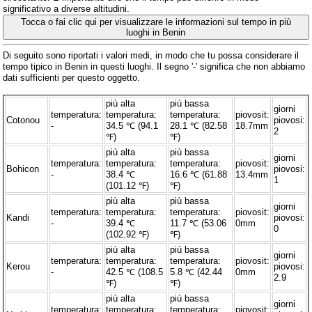
significativo a diverse altitudini.
Tocca o fai clic qui per visualizzare le informazioni sul tempo in più
luoghi in Benin
Di seguito sono riportati i valori medi, in modo che tu possa considerare il
tempo tipico in Benin in questi luoghi. Il segno '-' significa che non abbiamo
dati sufficienti per questo oggetto.
più alta
più bassa
giorni
temperatura:
temperatura:
temperatura:
piovosit:
Cotonou
piovosi:
-
34.5 ℃ (94.1
28.1 ℃ (82.58
18.7mm
2
℉)
℉)
più alta
più bassa
giorni
temperatura:
temperatura:
temperatura:
piovosit:
Bohicon
piovosi:
-
38.4 ℃
16.6 ℃ (61.88
13.4mm
1
(101.12 ℉)
℉)
più alta
più bassa
giorni
temperatura:
temperatura:
temperatura:
piovosit:
Kandi
piovosi:
-
39.4 ℃
11.7 ℃ (53.06
0mm
0
(102.92 ℉)
℉)
più alta
più bassa
giorni
temperatura:
temperatura:
temperatura:
piovosit:
Kerou
piovosi:
-
42.5 ℃ (108.5
5.8 ℃ (42.44
0mm
2.9
℉)
℉)
più alta
più bassa
giorni
temperatura:
temperatura:
temperatura:
piovosit: