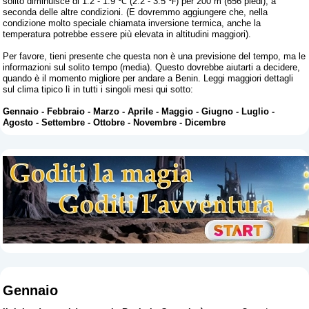
solito diminuisce di 1.2 - 1.9 ℃ (2.2 - 3.5 ℉) per 200 m (656 piedi), a
seconda delle altre condizioni. (E dovremmo aggiungere che, nella
condizione molto speciale chiamata inversione termica, anche la
temperatura potrebbe essere più elevata in altitudini maggiori).
Per favore, tieni presente che questa non è una previsione del tempo, ma le
informazioni sul solito tempo (media). Questo dovrebbe aiutarti a decidere,
quando è il momento migliore per andare a Benin. Leggi maggiori dettagli
sul clima tipico lì in tutti i singoli mesi qui sotto:
Gennaio
-
Febbraio
-
Marzo
-
Aprile
-
Maggio
-
Giugno
-
Luglio
-
Agosto
-
Settembre
-
Ottobre
-
Novembre
-
Dicembre
Gennaio