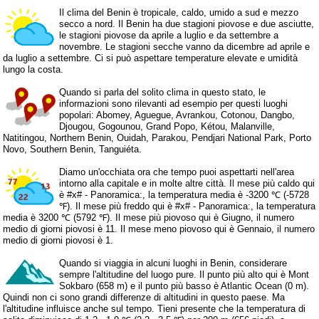
Il clima del Benin è tropicale, caldo, umido a sud e mezzo
secco a nord. Il Benin ha due stagioni piovose e due asciutte,
le stagioni piovose da aprile a luglio e da settembre a
novembre. Le stagioni secche vanno da dicembre ad aprile e
da luglio a settembre. Ci si può aspettare temperature elevate e umidità
lungo la costa.
Quando si parla del solito clima in questo stato, le
informazioni sono rilevanti ad esempio per questi luoghi
popolari: Abomey, Aguegue, Avrankou, Cotonou, Dangbo,
Djougou, Gogounou, Grand Popo, Kétou, Malanville,
Natitingou, Northern Benin, Ouidah, Parakou, Pendjari National Park, Porto
Novo, Southern Benin, Tanguiéta.
Diamo un'occhiata ora che tempo puoi aspettarti nell'area
intorno alla capitale e in molte altre città. Il mese più caldo qui
è #x# - Panoramica:, la temperatura media è -3200 ℃ (-5728
℉). Il mese più freddo qui è #x# - Panoramica:, la temperatura
media è 3200 ℃ (5792 ℉). Il mese più piovoso qui è Giugno, il numero
medio di giorni piovosi è 11. Il mese meno piovoso qui è Gennaio, il numero
medio di giorni piovosi è 1.
Quando si viaggia in alcuni luoghi in Benin, considerare
sempre l'altitudine del luogo pure. Il punto più alto qui è Mont
Sokbaro (658 m) e il punto più basso è Atlantic Ocean (0 m).
Quindi non ci sono grandi differenze di altitudini in questo paese. Ma
l'altitudine influisce anche sul tempo. Tieni presente che la temperatura di