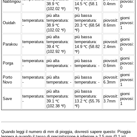
Natitingou
piovosi:
-
38.9 ℃
14.5 ℃ (58.1
0.4mm
0
(102.02 ℉)
℉)
più alta
più bassa
giorni
temperatura:
temperatura:
temperatura:
piovosit:
Ouidah
piovosi:
-
38.9 ℃
20.3 ℃ (68.54
8.6mm
1
(102.02 ℉)
℉)
più alta
più bassa
giorni
temperatura:
temperatura:
temperatura:
piovosit:
Parakou
piovosi:
-
39.4 ℃
14.9 ℃ (58.82
2.4mm
0
(102.92 ℉)
℉)
giorni
temperatura:
più alta
più bassa
piovosit:
Porga
piovosi:
-
temperatura: -
temperatura: -
0.6mm
0
giorni
Porto
temperatura:
più alta
più bassa
piovosit:
piovosi:
Novo
-
temperatura: -
temperatura: -
6.3mm
1
più alta
più bassa
giorni
temperatura:
temperatura:
temperatura:
piovosit:
Save
piovosi:
-
39.1 ℃
13.2 ℃ (55.76
3.7mm
1
(102.38 ℉)
℉)
Quando leggi il numero di mm di pioggia, dovresti sapere questo: Pioggia
leggera è quando il tasso di precipitazione è inferiore a 2,5 mm (0,1 in)