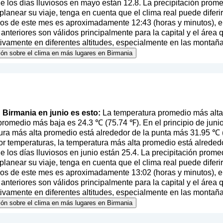
 los días lluviosos en mayo están 12.8. La precipitación prom
l planear su viaje, tenga en cuenta que el clima real puede difer
pios de este mes es aproximadamente 12:43 (horas y minutos), 
nteriores son válidos principalmente para la capital y el área 
ativamente en diferentes altitudes, especialmente en las montaña
ión sobre el clima en más lugares en Birmania
n Birmania en junio es esto:
La temperatura promedio más alta
promedio más baja es 24.3 ℃ (75.74 ℉). En el principio de jun
ura más alta promedio está alrededor de la punta más 31.95 ℃ (8
r temperaturas, la temperatura más alta promedio está alreded
 los días lluviosos en junio están 25.4. La precipitación prom
l planear su viaje, tenga en cuenta que el clima real puede difer
pios de este mes es aproximadamente 13:02 (horas y minutos), 
nteriores son válidos principalmente para la capital y el área 
ativamente en diferentes altitudes, especialmente en las montaña
ión sobre el clima en más lugares en Birmania