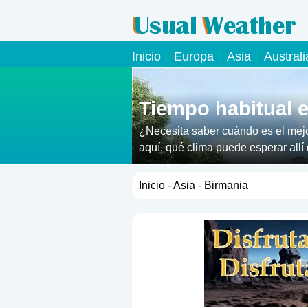
Inicio
Europa
Asia
Austral
Tiempo habitual e
¿Necesita saber cuándo es el mejo
aquí, qué clima puede esperar allí 
Inicio
-
Asia
- Birmania