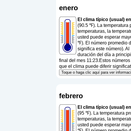
enero
El clima típico (usual) 
(90.5 ℉). La temperatura 
temperaturas, la temperat
usted puede esperar mayo
℉). El número promedio de
significa este número
). A
duración del día a princi
final del mes 11:23.Estos números a
que el clima puede diferir signific
Toque o haga clic aquí para ver informac
febrero
El clima típico (usual) e
(95 ℉). La temperatura pr
temperaturas, la temperat
usted puede esperar mayo
℉). El número promedio de