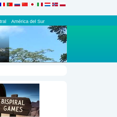
ral
América del Sur
azo