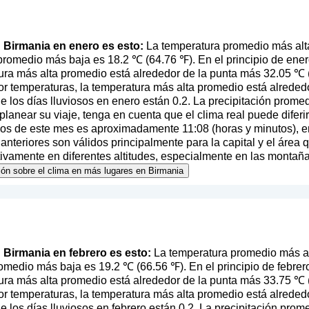
en Birmania en enero es esto:
La temperatura promedio más alt
promedio más baja es 18.2 ℃ (64.76 ℉). En el principio de ener
ura más alta promedio está alrededor de la punta más 32.05 ℃ (
r temperaturas, la temperatura más alta promedio está alreded
 los días lluviosos en enero están 0.2. La precipitación prome
l planear su viaje, tenga en cuenta que el clima real puede difer
pios de este mes es aproximadamente 11:08 (horas y minutos), 
nteriores son válidos principalmente para la capital y el área 
ativamente en diferentes altitudes, especialmente en las montaña
ión sobre el clima en más lugares en Birmania
n Birmania en febrero es esto:
La temperatura promedio más al
omedio más baja es 19.2 ℃ (66.56 ℉). En el principio de febrero
ura más alta promedio está alrededor de la punta más 33.75 ℃ (9
r temperaturas, la temperatura más alta promedio está alreded
 los días lluviosos en febrero están 0.2. La precipitación prom