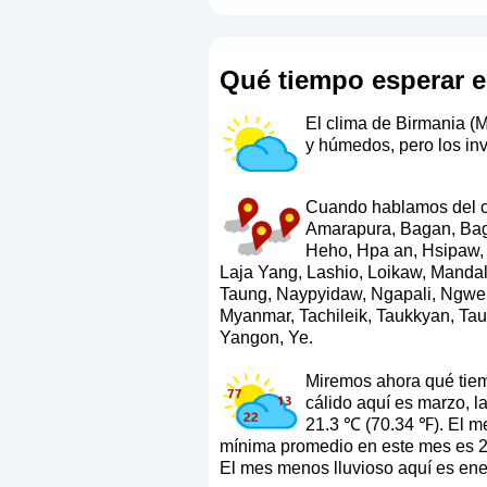
Qué tiempo esperar e
El clima de Birmania (M
y húmedos, pero los in
Cuando hablamos del cli
Amarapura, Bagan, Bag
Heho, Hpa an, Hsipaw, 
Laja Yang, Lashio, Loikaw, Mand
Taung, Naypyidaw, Ngapali, Ngwe 
Myanmar, Tachileik, Taukkyan, Ta
Yangon, Ye.
Miremos ahora qué tiem
cálido aquí es marzo, 
21.3 ℃ (70.34 ℉). El m
mínima promedio en este mes es 24 
El mes menos lluvioso aquí es ener