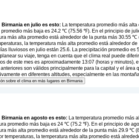
n Birmania en julio es esto:
La temperatura promedio más alta 
 promedio más baja es 24.2 ℃ (75.56 ℉). En el principio de juli
ura más alta promedio está alrededor de la punta más 30.55 ℃ (8
mperaturas, la temperatura más alta promedio está alrededor de
as lluviosos en julio están 25.6. La precipitación promedio es 
l planear su viaje, tenga en cuenta que el clima real puede difer
pios de este mes es aproximadamente 13:07 (horas y minutos), 
nteriores son válidos principalmente para la capital y el área 
ativamente en diferentes altitudes, especialmente en las montaña
ión sobre el clima en más lugares en Birmania
en Birmania en agosto es esto:
La temperatura promedio más al
ura promedio más baja es 24 ℃ (75.2 ℉). En el principio de ag
ura más alta promedio está alrededor de la punta más 29.9 ℃ (8
r temperaturas, la temperatura más alta promedio está alreded