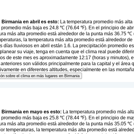
n Birmania en abril es esto:
La temperatura promedio más alta 
 promedio más baja es 24.8 ℃ (76.64 ℉). En el principio de ab
ura más alta promedio está alrededor de la punta más 36.75 ℃ (9
mperaturas, la temperatura más alta promedio está alrededor de
 días lluviosos en abril están 1.6. La precipitación promedio e
l planear su viaje, tenga en cuenta que el clima real puede difer
pios de este mes es aproximadamente 12:17 (horas y minutos), 
nteriores son válidos principalmente para la capital y el área 
ativamente en diferentes altitudes, especialmente en las montaña
ión sobre el clima en más lugares en Birmania
en Birmania en mayo es esto:
La temperatura promedio más alt
a promedio más baja es 25.8 ℃ (78.44 ℉). En el principio de m
ura más alta promedio está alrededor de la punta más 35.05 ℃ (
ior temperaturas, la temperatura más alta promedio está alrede