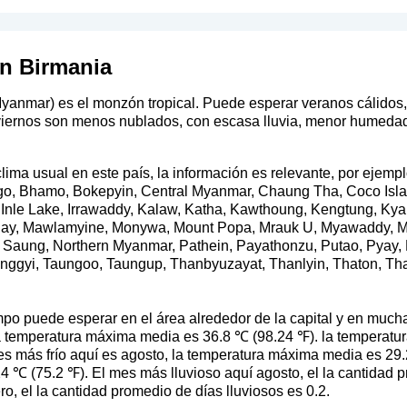
n Birmania
yanmar) es el monzón tropical. Puede esperar veranos cálidos,
viernos son menos nublados, con escasa lluvia, menor humedad
ma usual en este país, la información es relevante, por ejempl
o, Bhamo, Bokepyin, Central Myanmar, Chaung Tha, Coco Isla
Inle Lake, Irrawaddy, Kalaw, Katha, Kawthoung, Kengtung, Kyai
alay, Mawlamyine, Monywa, Mount Popa, Mrauk U, Myawaddy, M
Saung, Northern Myanmar, Pathein, Payathonzu, Putao, Pyay, P
unggyi, Taungoo, Taungup, Thanbyuzayat, Thanlyin, Thaton, Th
po puede esperar en el área alrededor de la capital y en much
la temperatura máxima media es 36.8 ℃ (98.24 ℉). la temperat
es más frío aquí es agosto, la temperatura máxima media es 29.
℃ (75.2 ℉). El mes más lluvioso aquí agosto, el la cantidad pr
o, el la cantidad promedio de días lluviosos es 0.2.