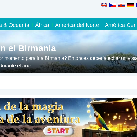
ia & Oceanía
África
América del Norte
América Cent
n el Birmania
r momento para ir a Birmania? Entonces debería echar un vist
durante el año.