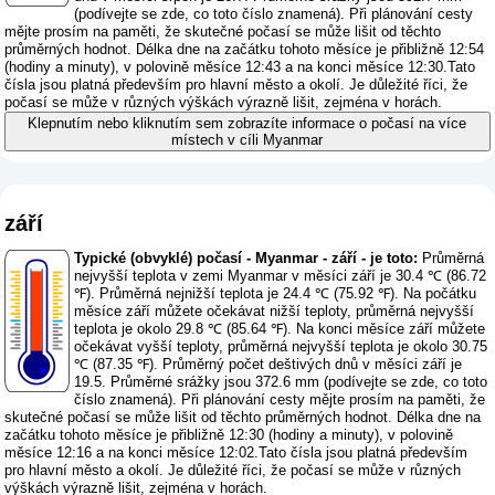
(
podívejte se zde, co toto číslo znamená
). Při plánování cesty
mějte prosím na paměti, že skutečné počasí se může lišit od těchto
průměrných hodnot. Délka dne na začátku tohoto měsíce je přibližně 12:54
(hodiny a minuty), v polovině měsíce 12:43 a na konci měsíce 12:30.Tato
čísla jsou platná především pro hlavní město a okolí. Je důležité říci, že
počasí se může v různých výškách výrazně lišit, zejména v horách.
Klepnutím nebo kliknutím sem zobrazíte informace o počasí na více
místech v cíli Myanmar
září
Typické (obvyklé) počasí - Myanmar - září - je toto:
Průměrná
nejvyšší teplota v zemi Myanmar v měsíci září je 30.4 ℃ (86.72
℉). Průměrná nejnižší teplota je 24.4 ℃ (75.92 ℉). Na počátku
měsíce září můžete očekávat nižší teploty, průměrná nejvyšší
teplota je okolo 29.8 ℃ (85.64 ℉). Na konci měsíce září můžete
očekávat vyšší teploty, průměrná nejvyšší teplota je okolo 30.75
℃ (87.35 ℉). Průměrný počet deštivých dnů v měsíci září je
19.5. Průměrné srážky jsou 372.6 mm (
podívejte se zde, co toto
číslo znamená
). Při plánování cesty mějte prosím na paměti, že
skutečné počasí se může lišit od těchto průměrných hodnot. Délka dne na
začátku tohoto měsíce je přibližně 12:30 (hodiny a minuty), v polovině
měsíce 12:16 a na konci měsíce 12:02.Tato čísla jsou platná především
pro hlavní město a okolí. Je důležité říci, že počasí se může v různých
výškách výrazně lišit, zejména v horách.