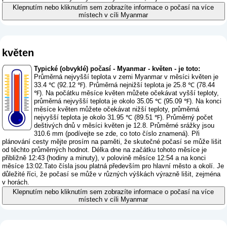
Klepnutím nebo kliknutím sem zobrazíte informace o počasí na více
místech v cíli Myanmar
květen
Typické (obvyklé) počasí - Myanmar - květen - je toto:
Průměrná nejvyšší teplota v zemi Myanmar v měsíci květen je
33.4 ℃ (92.12 ℉). Průměrná nejnižší teplota je 25.8 ℃ (78.44
℉). Na počátku měsíce květen můžete očekávat vyšší teploty,
průměrná nejvyšší teplota je okolo 35.05 ℃ (95.09 ℉). Na konci
měsíce květen můžete očekávat nižší teploty, průměrná
nejvyšší teplota je okolo 31.95 ℃ (89.51 ℉). Průměrný počet
deštivých dnů v měsíci květen je 12.8. Průměrné srážky jsou
310.6 mm (
podívejte se zde, co toto číslo znamená
). Při
plánování cesty mějte prosím na paměti, že skutečné počasí se může lišit
od těchto průměrných hodnot. Délka dne na začátku tohoto měsíce je
přibližně 12:43 (hodiny a minuty), v polovině měsíce 12:54 a na konci
měsíce 13:02.Tato čísla jsou platná především pro hlavní město a okolí. Je
důležité říci, že počasí se může v různých výškách výrazně lišit, zejména
v horách.
Klepnutím nebo kliknutím sem zobrazíte informace o počasí na více
místech v cíli Myanmar