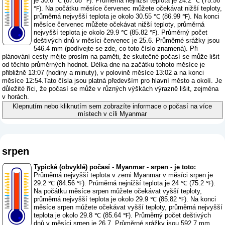
je 30.6 ℃ (87.08 ℉). Průměrná nejnižší teplota je 24.2 ℃ (75.56
℉). Na počátku měsíce červenec můžete očekávat nižší teploty,
průměrná nejvyšší teplota je okolo 30.55 ℃ (86.99 ℉). Na konci
měsíce červenec můžete očekávat nižší teploty, průměrná
nejvyšší teplota je okolo 29.9 ℃ (85.82 ℉). Průměrný počet
deštivých dnů v měsíci červenec je 25.6. Průměrné srážky jsou
546.4 mm (
podívejte se zde, co toto číslo znamená
). Při
plánování cesty mějte prosím na paměti, že skutečné počasí se může lišit
od těchto průměrných hodnot. Délka dne na začátku tohoto měsíce je
přibližně 13:07 (hodiny a minuty), v polovině měsíce 13:02 a na konci
měsíce 12:54.Tato čísla jsou platná především pro hlavní město a okolí. Je
důležité říci, že počasí se může v různých výškách výrazně lišit, zejména
v horách.
Klepnutím nebo kliknutím sem zobrazíte informace o počasí na více
místech v cíli Myanmar
srpen
Typické (obvyklé) počasí - Myanmar - srpen - je toto:
Průměrná nejvyšší teplota v zemi Myanmar v měsíci srpen je
29.2 ℃ (84.56 ℉). Průměrná nejnižší teplota je 24 ℃ (75.2 ℉).
Na počátku měsíce srpen můžete očekávat vyšší teploty,
průměrná nejvyšší teplota je okolo 29.9 ℃ (85.82 ℉). Na konci
měsíce srpen můžete očekávat vyšší teploty, průměrná nejvyšší
teplota je okolo 29.8 ℃ (85.64 ℉). Průměrný počet deštivých
dnů v měsíci srpen je 26.7. Průměrné srážky jsou 592.7 mm