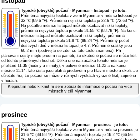
listopad
Typické (obvyklé) počasí - Myanmar - listopad - je toto:
Průměrná nejvyšší teplota v zemi Myanmar v měsíci listopad je
32 ℃ (89.6 ℉). Průměrná nejnižší teplota je 22.6 ℃ (72.68 ℉).
Na počátku měsíce listopad můžete očekávat nižší teploty,
průměrná nejvyšší teplota je okolo 31.55 ℃ (88.79 ℉). Na konci
měsíce listopad můžete očekávat nižší teploty, průměrná
nejvyšší teplota je okolo 31.8 ℃ (89.24 ℉). Průměrný počet
deštivých dnů v měsíci listopad je 4.7. Průměrné srážky jsou
60.2 mm (
podívejte se zde, co toto číslo znamená
). Při
plánování cesty mějte prosím na paměti, že skutečné počasí se může lišit
od těchto průměrných hodnot. Délka dne na začátku tohoto měsíce je
přibližně 11:35 (hodiny a minuty), v polovině měsíce 11:23 a na konci
měsíce 11:14.Tato čísla jsou platná především pro hlavní město a okolí. Je
důležité říci, že počasí se může v různých výškách výrazně lišit, zejména
v horách.
Klepnutím nebo kliknutím sem zobrazíte informace o počasí na více
místech v cíli Myanmar
prosinec
Typické (obvyklé) počasí - Myanmar - prosinec - je toto:
Průměrná nejvyšší teplota v zemi Myanmar v měsíci prosinec je
31.6 ℃ (88.88 ℉). Průměrná nejnižší teplota je 19.2 ℃ (66.56
℉). Na počátku měsíce prosinec můžete očekávat vyšší teploty,