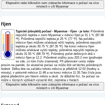
Klepnutím nebo kliknutím sem zobrazíte informace o počasí na více
místech v cíli Myanmar
říjen
Typické (obvyklé) počasí - Myanmar - říjen - je toto:
Průměrná
nejvyšší teplota v zemi Myanmar v měsíci říjen je 31.1 ℃ (87.98
℉). Průměrná nejnižší teplota je 25 ℃ (77 ℉). Na počátku
měsíce říjen můžete očekávat nižší teploty, průměrná nejvyšší
teplota je okolo 30.75 ℃ (87.35 ℉). Na konci měsíce říjen
můžete očekávat vyšší teploty, průměrná nejvyšší teplota je
okolo 31.55 ℃ (88.79 ℉). Průměrný počet deštivých dnů v
měsíci říjen je 12.2. Průměrné srážky jsou 203.2 mm (
podívejte
se zde, co toto číslo znamená
). Při plánování cesty mějte
prosím na paměti, že skutečné počasí se může lišit od těchto průměrných
hodnot. Délka dne na začátku tohoto měsíce je přibližně 12:02 (hodiny a
minuty), v polovině měsíce 11:48 a na konci měsíce 11:35.Tato čísla jsou
platná především pro hlavní město a okolí. Je důležité říci, že počasí se
může v různých výškách výrazně lišit, zejména v horách.
Klepnutím nebo kliknutím sem zobrazíte informace o počasí na více
místech v cíli Myanmar