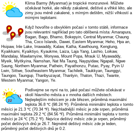
Klima Barmy (Myanmar) je tropické monzunové. Můžete
očekávat horké, ale někdy zakalené, deštivé a vlhké léto, ale
zimy jsou méně zakalené, s mírným deštěm, nižší vlhkostí a
mírnými teplotami.
Když hovoříte o obvyklém počasí v tomto státě, informace
jsou relevantní například pro tato oblíbená místa: Amarapura,
Bagan, Bago, Bhamo, Bokepyin, Central Myanmar, Chaung
Tha, Coco Islands, Dawei, Eastern Myanmar, Heho, Hpa an,
Hsipaw, Inle Lake, Irrawaddy, Kalaw, Katha, Kawthoung, Kengtung,
Kyaikkami, Kyaiktiyo, Kyaukme, Laiza, Laja Yang, Lashio, Loikaw,
Mandalay, Mawlamyine, Monywa, Mount Popa, Mrauk U, Myawaddy,
Myeik, Myitkyina, Namshan, Nat Ma Taung, Naypyidaw, Ngapali, Ngwe
Saung, Northern Myanmar, Pathein, Payathonzu, Putao, Pyay, Pyin U
Lwin, Sittwe, Southeastern Myanmar, Tachileik, Taukkyan, Taunggyi,
Taungoo, Taungup, Thanbyuzayat, Thanlyin, Thaton, Thazi, Twante,
Western Myanmar, Yangon, Ye.
Podívejme se nyní na to, jaké počasí můžete očekávat v
okolí hlavního města a v mnoha dalších městech.
Nejteplejším měsícem je zde březen, průměrná maximální
teplota 36.8 ℃ (98.24 ℉). Průměrná minimální teplota v tomto
měsíci je 21.3 ℃ (70.34 ℉). Nejchladnější měsíc je zde srpen, průměrná
maximální teplota 29.2 ℃ (84.56 ℉). Průměrná minimální teplota v tomto
měsíci je 24 ℃ (75.2 ℉). Nejvíce deštivý měsíc zde je srpen, průměrný
počet deštivých dnů je 26.7. Nejméně deštivý měsíc zde je leden,
průměrný počet deštivých dnů je 0.2.