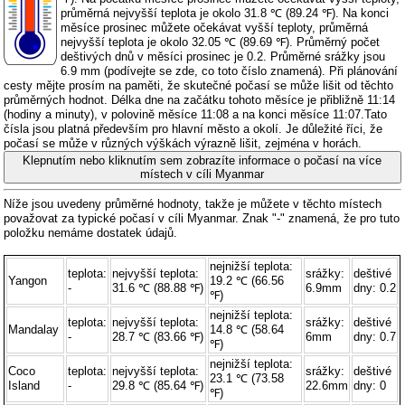
průměrná nejvyšší teplota je okolo 31.8 ℃ (89.24 ℉). Na konci
měsíce prosinec můžete očekávat vyšší teploty, průměrná
nejvyšší teplota je okolo 32.05 ℃ (89.69 ℉). Průměrný počet
deštivých dnů v měsíci prosinec je 0.2. Průměrné srážky jsou
6.9 mm (
podívejte se zde, co toto číslo znamená
). Při plánování
cesty mějte prosím na paměti, že skutečné počasí se může lišit od těchto
průměrných hodnot. Délka dne na začátku tohoto měsíce je přibližně 11:14
(hodiny a minuty), v polovině měsíce 11:08 a na konci měsíce 11:07.Tato
čísla jsou platná především pro hlavní město a okolí. Je důležité říci, že
počasí se může v různých výškách výrazně lišit, zejména v horách.
Klepnutím nebo kliknutím sem zobrazíte informace o počasí na více
místech v cíli Myanmar
Níže jsou uvedeny průměrné hodnoty, takže je můžete v těchto místech
považovat za typické počasí v cíli Myanmar. Znak "-" znamená, že pro tuto
položku nemáme dostatek údajů.
nejnižší teplota:
teplota:
nejvyšší teplota:
srážky:
deštivé
Yangon
19.2 ℃ (66.56
-
31.6 ℃ (88.88 ℉)
6.9mm
dny: 0.2
℉)
nejnižší teplota:
teplota:
nejvyšší teplota:
srážky:
deštivé
Mandalay
14.8 ℃ (58.64
-
28.7 ℃ (83.66 ℉)
6mm
dny: 0.7
℉)
nejnižší teplota:
Coco
teplota:
nejvyšší teplota:
srážky:
deštivé
23.1 ℃ (73.58
Island
-
29.8 ℃ (85.64 ℉)
22.6mm
dny: 0
℉)