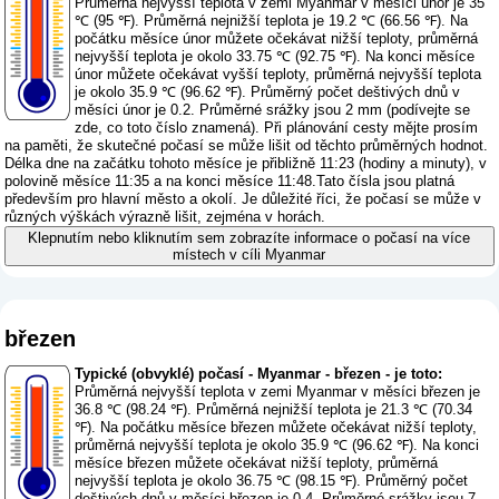
Průměrná nejvyšší teplota v zemi Myanmar v měsíci únor je 35
℃ (95 ℉). Průměrná nejnižší teplota je 19.2 ℃ (66.56 ℉). Na
počátku měsíce únor můžete očekávat nižší teploty, průměrná
nejvyšší teplota je okolo 33.75 ℃ (92.75 ℉). Na konci měsíce
únor můžete očekávat vyšší teploty, průměrná nejvyšší teplota
je okolo 35.9 ℃ (96.62 ℉). Průměrný počet deštivých dnů v
měsíci únor je 0.2. Průměrné srážky jsou 2 mm (
podívejte se
zde, co toto číslo znamená
). Při plánování cesty mějte prosím
na paměti, že skutečné počasí se může lišit od těchto průměrných hodnot.
Délka dne na začátku tohoto měsíce je přibližně 11:23 (hodiny a minuty), v
polovině měsíce 11:35 a na konci měsíce 11:48.Tato čísla jsou platná
především pro hlavní město a okolí. Je důležité říci, že počasí se může v
různých výškách výrazně lišit, zejména v horách.
Klepnutím nebo kliknutím sem zobrazíte informace o počasí na více
místech v cíli Myanmar
březen
Typické (obvyklé) počasí - Myanmar - březen - je toto:
Průměrná nejvyšší teplota v zemi Myanmar v měsíci březen je
36.8 ℃ (98.24 ℉). Průměrná nejnižší teplota je 21.3 ℃ (70.34
℉). Na počátku měsíce březen můžete očekávat nižší teploty,
průměrná nejvyšší teplota je okolo 35.9 ℃ (96.62 ℉). Na konci
měsíce březen můžete očekávat nižší teploty, průměrná
nejvyšší teplota je okolo 36.75 ℃ (98.15 ℉). Průměrný počet
deštivých dnů v měsíci březen je 0.4. Průměrné srážky jsou 7