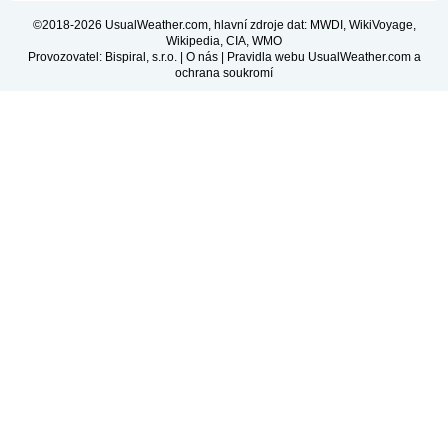
©2018-2026 UsualWeather.com, hlavní zdroje dat: MWDI, WikiVoyage,
Wikipedia, CIA, WMO
Provozovatel: Bispiral, s.r.o. |
O nás
|
Pravidla webu UsualWeather.com a
ochrana soukromí