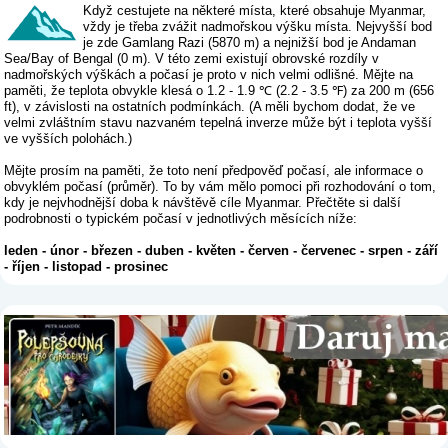
Když cestujete na některé místa, které obsahuje Myanmar,
vždy je třeba zvážit nadmořskou výšku místa. Nejvyšší bod
je zde Gamlang Razi (5870 m) a nejnižší bod je Andaman
Sea/Bay of Bengal (0 m). V této zemi existují obrovské rozdíly v
nadmořských výškách a počasí je proto v nich velmi odlišné. Mějte na
paměti, že teplota obvykle klesá o 1.2 - 1.9 ℃ (2.2 - 3.5 ℉) za 200 m (656
ft), v závislosti na ostatních podmínkách. (A měli bychom dodat, že ve
velmi zvláštním stavu nazvaném tepelná inverze může být i teplota vyšší
ve vyšších polohách.)
Mějte prosím na paměti, že toto není předpověď počasí, ale informace o
obvyklém počasí (průměr). To by vám mělo pomoci při rozhodování o tom,
kdy je nejvhodnější doba k návštěvě cíle Myanmar. Přečtěte si další
podrobnosti o typickém počasí v jednotlivých měsících níže:
leden
-
únor
-
březen
-
duben
-
květen
-
červen
-
červenec
-
srpen
-
září
-
říjen
-
listopad
-
prosinec