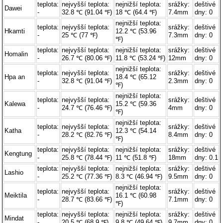
teplota:
nejvyšší teplota:
nejnižší teplota:
srážky:
deštivé
Dawei
-
32.8 ℃ (91.04 ℉)
18 ℃ (64.4 ℉)
7.4mm
dny: 0
nejnižší teplota:
teplota:
nejvyšší teplota:
srážky:
deštivé
Hkamti
12.2 ℃ (53.96
-
25 ℃ (77 ℉)
7.3mm
dny: 0
℉)
teplota:
nejvyšší teplota:
nejnižší teplota:
srážky:
deštivé
Homalin
-
26.7 ℃ (80.06 ℉)
11.8 ℃ (53.24 ℉)
12mm
dny: 0
nejnižší teplota:
teplota:
nejvyšší teplota:
srážky:
deštivé
Hpa an
18.4 ℃ (65.12
-
32.8 ℃ (91.04 ℉)
2.3mm
dny: 0
℉)
nejnižší teplota:
teplota:
nejvyšší teplota:
srážky:
deštivé
Kalewa
15.2 ℃ (59.36
-
24.7 ℃ (76.46 ℉)
4mm
dny: 0
℉)
nejnižší teplota:
teplota:
nejvyšší teplota:
srážky:
deštivé
Katha
12.3 ℃ (54.14
-
28.2 ℃ (82.76 ℉)
8.4mm
dny: 0
℉)
teplota:
nejvyšší teplota:
nejnižší teplota:
srážky:
deštivé
Kengtung
-
25.8 ℃ (78.44 ℉)
11 ℃ (51.8 ℉)
18mm
dny: 0.1
teplota:
nejvyšší teplota:
nejnižší teplota:
srážky:
deštivé
Lashio
-
25.2 ℃ (77.36 ℉)
8.3 ℃ (46.94 ℉)
9.5mm
dny: 0
nejnižší teplota:
teplota:
nejvyšší teplota:
srážky:
deštivé
Meiktila
16.1 ℃ (60.98
-
28.7 ℃ (83.66 ℉)
7.1mm
dny: 0
℉)
teplota:
nejvyšší teplota:
nejnižší teplota:
srážky:
deštivé
Mindat
-
20.5 ℃ (68.9 ℉)
9.8 ℃ (49.64 ℉)
9.7mm
dny: 0