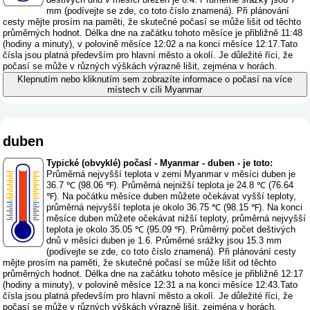
mm (
podívejte se zde, co toto číslo znamená
). Při plánování
cesty mějte prosím na paměti, že skutečné počasí se může lišit od těchto
průměrných hodnot. Délka dne na začátku tohoto měsíce je přibližně 11:48
(hodiny a minuty), v polovině měsíce 12:02 a na konci měsíce 12:17.Tato
čísla jsou platná především pro hlavní město a okolí. Je důležité říci, že
počasí se může v různých výškách výrazně lišit, zejména v horách.
Klepnutím nebo kliknutím sem zobrazíte informace o počasí na více
místech v cíli Myanmar
duben
Typické (obvyklé) počasí - Myanmar - duben - je toto:
Průměrná nejvyšší teplota v zemi Myanmar v měsíci duben je
36.7 ℃ (98.06 ℉). Průměrná nejnižší teplota je 24.8 ℃ (76.64
℉). Na počátku měsíce duben můžete očekávat vyšší teploty,
průměrná nejvyšší teplota je okolo 36.75 ℃ (98.15 ℉). Na konci
měsíce duben můžete očekávat nižší teploty, průměrná nejvyšší
teplota je okolo 35.05 ℃ (95.09 ℉). Průměrný počet deštivých
dnů v měsíci duben je 1.6. Průměrné srážky jsou 15.3 mm
(
podívejte se zde, co toto číslo znamená
). Při plánování cesty
mějte prosím na paměti, že skutečné počasí se může lišit od těchto
průměrných hodnot. Délka dne na začátku tohoto měsíce je přibližně 12:17
(hodiny a minuty), v polovině měsíce 12:31 a na konci měsíce 12:43.Tato
čísla jsou platná především pro hlavní město a okolí. Je důležité říci, že
počasí se může v různých výškách výrazně lišit, zejména v horách.