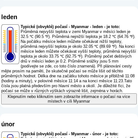
leden
Typické (obvyklé) počasí - Myanmar - leden - je toto:
Průměrná nejvyšší teplota v zemi Myanmar v měsíci leden je
32.5 ℃ (90.5 ℉). Průměrná nejnižší teplota je 18.2 ℃ (64.76 ℉).
Na počátku měsíce leden můžete očekávat nižší teploty,
průměrná nejvyšší teplota je okolo 32.05 ℃ (89.69 ℉). Na konci
měsíce leden můžete očekávat vyšší teploty, průměrná nejvyšší
teplota je okolo 33.75 ℃ (92.75 ℉). Průměrný počet deštivých
dnů v měsíci leden je 0.2. Průměrné srážky jsou 5 mm
(
podívejte se zde, co toto číslo znamená
). Při plánování cesty
mějte prosím na paměti, že skutečné počasí se může lišit od těchto
průměrných hodnot. Délka dne na začátku tohoto měsíce je přibližně 11:08
(hodiny a minuty), v polovině měsíce 11:14 a na konci měsíce 11:23.Tato
čísla jsou platná především pro hlavní město a okolí. Je důležité říci, že
počasí se může v různých výškách výrazně lišit, zejména v horách.
Klepnutím nebo kliknutím sem zobrazíte informace o počasí na více
místech v cíli Myanmar
únor
Typické (obvyklé) počasí - Myanmar - únor - je toto: