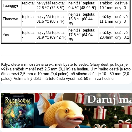
teplota:
nejvyšší teplota:
nejnižší teplota:
srážky:
deštivé
Taunggyi
-
22.5 ℃ (72.5 ℉)
9.4 ℃ (48.92 ℉)
10.1mm
dny: 0
nejnižší teplota:
teplota:
nejvyšší teplota:
srážky:
deštivé
Thandwe
15.8 ℃ (60.44
-
31.5 ℃ (88.7 ℉)
11.1mm
dny: 0
℉)
nejnižší teplota:
teplota:
nejvyšší teplota:
srážky:
deštivé
Yay
17.8 ℃ (64.04
-
31.9 ℃ (89.42 ℉)
23.4mm
dny: 0.1
℉)
Když čtete o množství srážek, měli byste to vědět: Slabý déšť je, když je
výška srážek menší než 2,5 mm (0,1 in) za hodinu. U mírného deště je toto
číslo mezi 2,5 mm a 10 mm (0,4 palce), při silném dešti je 10 - 50 mm (2,0
palce). Velmi silný déšť má toto číslo vyšší než 50 mm za hodinu.