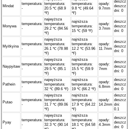
deszcz
temperatura:
temperatura:
temperatura:
opady:
Mindat
deszcz
-
20.5 ℃ (68.9
9.8 ℃ (49.64
9.7mm
dni: 0
℉)
℉)
najwyższa
najniższa
deszcz
temperatura:
temperatura:
opady:
Monywa
temperatura:
deszcz
-
29.2 ℃ (84.56
3.7mm
15 ℃ (59 ℉)
dni: 0
℉)
najwyższa
najniższa
deszcz
temperatura:
temperatura:
temperatura:
opady:
Myitkyina
deszcz
-
26.1 ℃ (78.98
12.2 ℃ (53.96
11.7mm
dni: 0
℉)
℉)
najwyższa
najniższa
deszcz
temperatura:
temperatura:
temperatura:
opady:
Naypyitaw
deszcz
-
29.5 ℃ (85.1
15.5 ℃ (59.9
7mm
dni: 0
℉)
℉)
najwyższa
najniższa
deszcz
temperatura:
opady:
Pathein
temperatura:
temperatura:
deszcz
-
6.8mm
32 ℃ (89.6 ℉)
19 ℃ (66.2 ℉)
dni: 0
najwyższa
najniższa
deszcz
temperatura:
temperatura:
temperatura:
opady:
deszcz
Putao
-
31.7 ℃ (89.06
17.9 ℃ (64.22
14.2mm
dni:
℉)
℉)
0.1
najwyższa
najniższa
deszcz
temperatura:
temperatura:
temperatura:
opady:
Pyay
deszcz
-
32.3 ℃ (90.14
18.1 ℃ (64.58
4.3mm
dni: 0