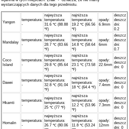
wystarczających danych dla tego przedmiotu.
najwyższa
najniższa
deszcz
temperatura:
temperatura:
temperatura:
opady:
deszcz
Yangon
-
31.6 ℃ (88.88
19.2 ℃ (66.56
6.9mm
dni:
℉)
℉)
0.2
najwyższa
najniższa
deszcz
temperatura:
temperatura:
temperatura:
opady:
deszcz
Mandalay
-
28.7 ℃ (83.66
14.8 ℃ (58.64
6mm
dni:
℉)
℉)
0.7
najwyższa
najniższa
deszcz
Coco
temperatura:
temperatura:
temperatura:
opady:
deszcz
Island
-
29.8 ℃ (85.64
23.1 ℃ (73.58
22.6mm
dni: 0
℉)
℉)
najwyższa
najniższa
deszcz
temperatura:
temperatura:
opady:
Dawei
temperatura:
deszcz
-
32.8 ℃ (91.04
7.4mm
18 ℃ (64.4 ℉)
dni: 0
℉)
najniższa
najwyższa
deszcz
temperatura:
temperatura:
opady:
Hkamti
temperatura:
deszcz
-
12.2 ℃ (53.96
7.3mm
25 ℃ (77 ℉)
dni: 0
℉)
najwyższa
najniższa
deszcz
temperatura:
temperatura:
temperatura:
opady:
Homalin
deszcz
-
26.7 ℃ (80.06
11.8 ℃ (53.24
12mm
dni: 0