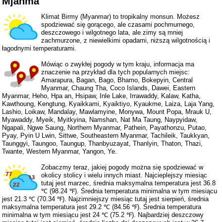
Mjanma
Klimat Birmy (Myanmar) to tropikalny monsun. Możesz
spodziewać się gorącego, ale czasami pochmurnego,
deszczowego i wilgotnego lata, ale zimy są mniej
zachmurzone, z niewielkimi opadami, niższą wilgotnością i
łagodnymi temperaturami.
Mówiąc o zwykłej pogody w tym kraju, informacja ma
znaczenie na przykład dla tych popularnych miejsc:
Amarapura, Bagan, Bago, Bhamo, Bokepyin, Central
Myanmar, Chaung Tha, Coco Islands, Dawei, Eastern
Myanmar, Heho, Hpa an, Hsipaw, Inle Lake, Irrawaddy, Kalaw, Katha,
Kawthoung, Kengtung, Kyaikkami, Kyaiktiyo, Kyaukme, Laiza, Laja Yang,
Lashio, Loikaw, Mandalay, Mawlamyine, Monywa, Mount Popa, Mrauk U,
Myawaddy, Myeik, Myitkyina, Namshan, Nat Ma Taung, Naypyidaw,
Ngapali, Ngwe Saung, Northern Myanmar, Pathein, Payathonzu, Putao,
Pyay, Pyin U Lwin, Sittwe, Southeastern Myanmar, Tachileik, Taukkyan,
Taunggyi, Taungoo, Taungup, Thanbyuzayat, Thanlyin, Thaton, Thazi,
Twante, Western Myanmar, Yangon, Ye.
Zobaczmy teraz, jakiej pogody można się spodziewać w
okolicy stolicy i wielu innych miast. Najcieplejszy miesiąc
tutaj jest marzec, średnia maksymalna temperatura jest 36.8
℃ (98.24 ℉). Średnia temperatura minimalna w tym miesiącu
jest 21.3 ℃ (70.34 ℉). Najzimniejszy miesiąc tutaj jest sierpień, średnia
maksymalna temperatura jest 29.2 ℃ (84.56 ℉). Średnia temperatura
minimalna w tym miesiącu jest 24 ℃ (75.2 ℉). Najbardziej deszczowy