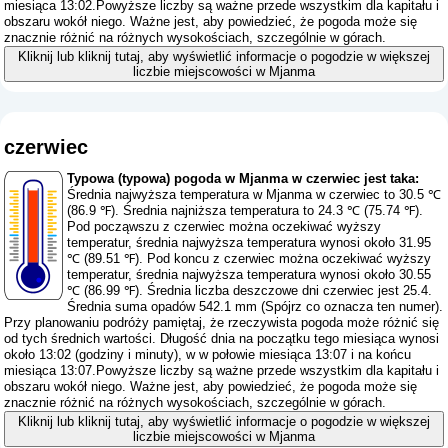
miesiąca 13:02.Powyższe liczby są ważne przede wszystkim dla kapitału i
obszaru wokół niego. Ważne jest, aby powiedzieć, że pogoda może się
znacznie różnić na różnych wysokościach, szczególnie w górach.
Kliknij lub kliknij tutaj, aby wyświetlić informacje o pogodzie w większej
liczbie miejscowości w Mjanma
czerwiec
Typowa (typowa) pogoda w Mjanma w czerwiec jest taka:
Średnia najwyższa temperatura w Mjanma w czerwiec to 30.5 ℃
(86.9 ℉). Średnia najniższa temperatura to 24.3 ℃ (75.74 ℉).
Pod począwszu z czerwiec można oczekiwać wyższy
temperatur, średnia najwyższa temperatura wynosi około 31.95
℃ (89.51 ℉). Pod koncu z czerwiec można oczekiwać wyższy
temperatur, średnia najwyższa temperatura wynosi około 30.55
℃ (86.99 ℉). Średnia liczba deszczowe dni czerwiec jest 25.4.
Średnia suma opadów 542.1 mm (
Spójrz co oznacza ten numer
).
Przy planowaniu podróży pamiętaj, że rzeczywista pogoda może różnić się
od tych średnich wartości. Długość dnia na początku tego miesiąca wynosi
około 13:02 (godziny i minuty), w w połowie miesiąca 13:07 i na końcu
miesiąca 13:07.Powyższe liczby są ważne przede wszystkim dla kapitału i
obszaru wokół niego. Ważne jest, aby powiedzieć, że pogoda może się
znacznie różnić na różnych wysokościach, szczególnie w górach.
Kliknij lub kliknij tutaj, aby wyświetlić informacje o pogodzie w większej
liczbie miejscowości w Mjanma