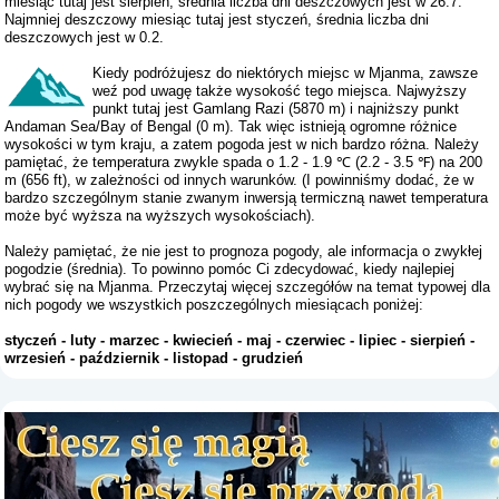
miesiąc tutaj jest sierpień, średnia liczba dni deszczowych jest w 26.7.
Najmniej deszczowy miesiąc tutaj jest styczeń, średnia liczba dni
deszczowych jest w 0.2.
Kiedy podróżujesz do niektórych miejsc w Mjanma, zawsze
weź pod uwagę także wysokość tego miejsca. Najwyższy
punkt tutaj jest Gamlang Razi (5870 m) i najniższy punkt
Andaman Sea/Bay of Bengal (0 m). Tak więc istnieją ogromne różnice
wysokości w tym kraju, a zatem pogoda jest w nich bardzo różna. Należy
pamiętać, że temperatura zwykle spada o 1.2 - 1.9 ℃ (2.2 - 3.5 ℉) na 200
m (656 ft), w zależności od innych warunków. (I powinniśmy dodać, że w
bardzo szczególnym stanie zwanym inwersją termiczną nawet temperatura
może być wyższa na wyższych wysokościach).
Należy pamiętać, że nie jest to prognoza pogody, ale informacja o zwykłej
pogodzie (średnia). To powinno pomóc Ci zdecydować, kiedy najlepiej
wybrać się na Mjanma. Przeczytaj więcej szczegółów na temat typowej dla
nich pogody we wszystkich poszczególnych miesiącach poniżej:
styczeń
-
luty
-
marzec
-
kwiecień
-
maj
-
czerwiec
-
lipiec
-
sierpień
-
wrzesień
-
październik
-
listopad
-
grudzień