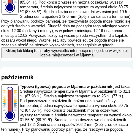
(85.64 ℉). Pod koncu z wrzesień można oczekiwać wyższy
temperatur, średnia najwyższa temperatura wynosi około 30.75
℃ (87.35 ℉). Średnia liczba deszczowe dni wrzesień jest 19.5.
Średnia suma opadów 372.6 mm (
Spójrz co oznacza ten numer
).
Przy planowaniu podróży pamiętaj, że rzeczywista pogoda może różnić się
od tych średnich wartości. Długość dnia na początku tego miesiąca wynosi
około 12:30 (godziny i minuty), w w połowie miesiąca 12:16 i na końcu
miesiąca 12:02.Powyższe liczby są ważne przede wszystkim dla kapitału i
obszaru wokół niego. Ważne jest, aby powiedzieć, że pogoda może się
znacznie różnić na różnych wysokościach, szczególnie w górach.
Kliknij lub kliknij tutaj, aby wyświetlić informacje o pogodzie w większej
liczbie miejscowości w Mjanma
październik
Typowa (typowa) pogoda w Mjanma w październik jest taka:
Średnia najwyższa temperatura w Mjanma w październik to 31.1
℃ (87.98 ℉). Średnia najniższa temperatura to 25 ℃ (77 ℉).
Pod począwszu z październik można oczekiwać niższy
temperatur, średnia najwyższa temperatura wynosi około 30.75
℃ (87.35 ℉). Pod koncu z październik można oczekiwać
wyższy temperatur, średnia najwyższa temperatura wynosi około
31.55 ℃ (88.79 ℉). Średnia liczba deszczowe dni październik
jest 12.2. Średnia suma opadów 203.2 mm (
Spójrz co oznacza
ten numer
). Przy planowaniu podróży pamiętaj, że rzeczywista pogoda