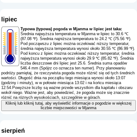
lipiec
Typowa (typowa) pogoda w Mjanma w lipiec jest taka:
Średnia najwyższa temperatura w Mjanma w lipiec to 30.6 ℃
(87.08 ℉). Średnia najniższa temperatura to 24.2 ℃ (75.56 ℉).
Pod począwszu z lipiec można oczekiwać niższy temperatur,
średnia najwyższa temperatura wynosi około 30.55 ℃ (86.99 ℉).
Pod koncu z lipiec można oczekiwać niższy temperatur, średnia
najwyższa temperatura wynosi około 29.9 ℃ (85.82 ℉). Średnia
liczba deszczowe dni lipiec jest 25.6. Średnia suma opadów
546.4 mm (
Spójrz co oznacza ten numer
). Przy planowaniu
podróży pamiętaj, że rzeczywista pogoda może różnić się od tych średnich
wartości. Długość dnia na początku tego miesiąca wynosi około 13:07
(godziny i minuty), w w połowie miesiąca 13:02 i na końcu miesiąca
12:54.Powyższe liczby są ważne przede wszystkim dla kapitału i obszaru
wokół niego. Ważne jest, aby powiedzieć, że pogoda może się znacznie
różnić na różnych wysokościach, szczególnie w górach.
Kliknij lub kliknij tutaj, aby wyświetlić informacje o pogodzie w większej
liczbie miejscowości w Mjanma
sierpień