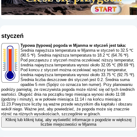
styczeń
Typowa (typowa) pogoda w Mjanma w styczeń jest taka:
Średnia najwyższa temperatura w Mjanma w styczeń to 32.5 ℃
(90.5 ℉). Średnia najniższa temperatura to 18.2 ℃ (64.76 ℉).
Pod począwszu z styczeń można oczekiwać niższy temperatur,
średnia najwyższa temperatura wynosi około 32.05 ℃ (89.69 ℉).
Pod koncu z styczeń można oczekiwać wyższy temperatur,
średnia najwyższa temperatura wynosi około 33.75 ℃ (92.75 ℉).
Średnia liczba deszczowe dni styczeń jest 0.2. Średnia suma
opadów 5 mm (
Spójrz co oznacza ten numer
). Przy planowaniu
podróży pamiętaj, że rzeczywista pogoda może różnić się od tych średnich
wartości. Długość dnia na początku tego miesiąca wynosi około 11:08
(godziny i minuty), w w połowie miesiąca 11:14 i na końcu miesiąca
11:23.Powyższe liczby są ważne przede wszystkim dla kapitału i obszaru
wokół niego. Ważne jest, aby powiedzieć, że pogoda może się znacznie
różnić na różnych wysokościach, szczególnie w górach.
Kliknij lub kliknij tutaj, aby wyświetlić informacje o pogodzie w większej
liczbie miejscowości w Mjanma