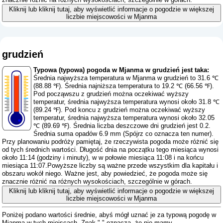
Kliknij lub kliknij tutaj, aby wyświetlić informacje o pogodzie w większej
liczbie miejscowości w Mjanma
grudzień
Typowa (typowa) pogoda w Mjanma w grudzień jest taka:
Średnia najwyższa temperatura w Mjanma w grudzień to 31.6 ℃
(88.88 ℉). Średnia najniższa temperatura to 19.2 ℃ (66.56 ℉).
Pod począwszu z grudzień można oczekiwać wyższy
temperatur, średnia najwyższa temperatura wynosi około 31.8 ℃
(89.24 ℉). Pod koncu z grudzień można oczekiwać wyższy
temperatur, średnia najwyższa temperatura wynosi około 32.05
℃ (89.69 ℉). Średnia liczba deszczowe dni grudzień jest 0.2.
Średnia suma opadów 6.9 mm (
Spójrz co oznacza ten numer
).
Przy planowaniu podróży pamiętaj, że rzeczywista pogoda może różnić się
od tych średnich wartości. Długość dnia na początku tego miesiąca wynosi
około 11:14 (godziny i minuty), w w połowie miesiąca 11:08 i na końcu
miesiąca 11:07.Powyższe liczby są ważne przede wszystkim dla kapitału i
obszaru wokół niego. Ważne jest, aby powiedzieć, że pogoda może się
znacznie różnić na różnych wysokościach, szczególnie w górach.
Kliknij lub kliknij tutaj, aby wyświetlić informacje o pogodzie w większej
liczbie miejscowości w Mjanma
Poniżej podano wartości średnie, abyś mógł uznać je za typową pogodę w
Mjanma w tych miejscach. Znak "-" oznacza, że ​​nie mamy