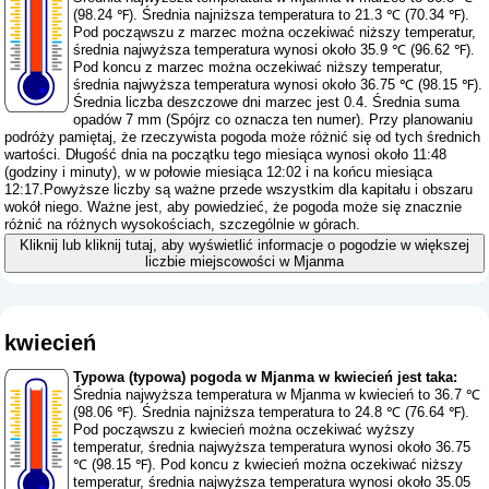
(98.24 ℉). Średnia najniższa temperatura to 21.3 ℃ (70.34 ℉).
Pod począwszu z marzec można oczekiwać niższy temperatur,
średnia najwyższa temperatura wynosi około 35.9 ℃ (96.62 ℉).
Pod koncu z marzec można oczekiwać niższy temperatur,
średnia najwyższa temperatura wynosi około 36.75 ℃ (98.15 ℉).
Średnia liczba deszczowe dni marzec jest 0.4. Średnia suma
opadów 7 mm (
Spójrz co oznacza ten numer
). Przy planowaniu
podróży pamiętaj, że rzeczywista pogoda może różnić się od tych średnich
wartości. Długość dnia na początku tego miesiąca wynosi około 11:48
(godziny i minuty), w w połowie miesiąca 12:02 i na końcu miesiąca
12:17.Powyższe liczby są ważne przede wszystkim dla kapitału i obszaru
wokół niego. Ważne jest, aby powiedzieć, że pogoda może się znacznie
różnić na różnych wysokościach, szczególnie w górach.
Kliknij lub kliknij tutaj, aby wyświetlić informacje o pogodzie w większej
liczbie miejscowości w Mjanma
kwiecień
Typowa (typowa) pogoda w Mjanma w kwiecień jest taka:
Średnia najwyższa temperatura w Mjanma w kwiecień to 36.7 ℃
(98.06 ℉). Średnia najniższa temperatura to 24.8 ℃ (76.64 ℉).
Pod począwszu z kwiecień można oczekiwać wyższy
temperatur, średnia najwyższa temperatura wynosi około 36.75
℃ (98.15 ℉). Pod koncu z kwiecień można oczekiwać niższy
temperatur, średnia najwyższa temperatura wynosi około 35.05