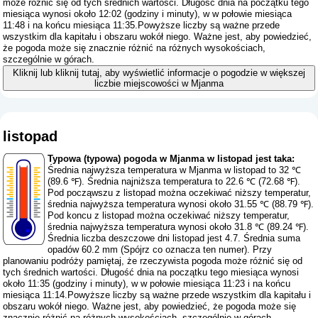
może różnić się od tych średnich wartości. Długość dnia na początku tego
miesiąca wynosi około 12:02 (godziny i minuty), w w połowie miesiąca
11:48 i na końcu miesiąca 11:35.Powyższe liczby są ważne przede
wszystkim dla kapitału i obszaru wokół niego. Ważne jest, aby powiedzieć,
że pogoda może się znacznie różnić na różnych wysokościach,
szczególnie w górach.
Kliknij lub kliknij tutaj, aby wyświetlić informacje o pogodzie w większej
liczbie miejscowości w Mjanma
listopad
Typowa (typowa) pogoda w Mjanma w listopad jest taka:
Średnia najwyższa temperatura w Mjanma w listopad to 32 ℃
(89.6 ℉). Średnia najniższa temperatura to 22.6 ℃ (72.68 ℉).
Pod począwszu z listopad można oczekiwać niższy temperatur,
średnia najwyższa temperatura wynosi około 31.55 ℃ (88.79 ℉).
Pod koncu z listopad można oczekiwać niższy temperatur,
średnia najwyższa temperatura wynosi około 31.8 ℃ (89.24 ℉).
Średnia liczba deszczowe dni listopad jest 4.7. Średnia suma
opadów 60.2 mm (
Spójrz co oznacza ten numer
). Przy
planowaniu podróży pamiętaj, że rzeczywista pogoda może różnić się od
tych średnich wartości. Długość dnia na początku tego miesiąca wynosi
około 11:35 (godziny i minuty), w w połowie miesiąca 11:23 i na końcu
miesiąca 11:14.Powyższe liczby są ważne przede wszystkim dla kapitału i
obszaru wokół niego. Ważne jest, aby powiedzieć, że pogoda może się
znacznie różnić na różnych wysokościach, szczególnie w górach.