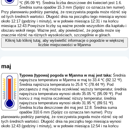
℃ (95.09 ℉). Średnia liczba deszczowe dni kwiecień jest 1.6.
Średnia suma opadów 15.3 mm (
Spójrz co oznacza ten numer
).
Przy planowaniu podróży pamiętaj, że rzeczywista pogoda może różnić się
od tych średnich wartości. Długość dnia na początku tego miesiąca wynosi
około 12:17 (godziny i minuty), w w połowie miesiąca 12:31 i na końcu
miesiąca 12:43.Powyższe liczby są ważne przede wszystkim dla kapitału i
obszaru wokół niego. Ważne jest, aby powiedzieć, że pogoda może się
znacznie różnić na różnych wysokościach, szczególnie w górach.
Kliknij lub kliknij tutaj, aby wyświetlić informacje o pogodzie w większej
liczbie miejscowości w Mjanma
maj
Typowa (typowa) pogoda w Mjanma w maj jest taka:
Średnia
najwyższa temperatura w Mjanma w maj to 33.4 ℃ (92.12 ℉).
Średnia najniższa temperatura to 25.8 ℃ (78.44 ℉). Pod
począwszu z maj można oczekiwać wyższy temperatur, średnia
najwyższa temperatura wynosi około 35.05 ℃ (95.09 ℉). Pod
koncu z maj można oczekiwać niższy temperatur, średnia
najwyższa temperatura wynosi około 31.95 ℃ (89.51 ℉).
Średnia liczba deszczowe dni maj jest 12.8. Średnia suma
opadów 310.6 mm (
Spójrz co oznacza ten numer
). Przy
planowaniu podróży pamiętaj, że rzeczywista pogoda może różnić się od
tych średnich wartości. Długość dnia na początku tego miesiąca wynosi
około 12:43 (godziny i minuty), w w połowie miesiąca 12:54 i na końcu