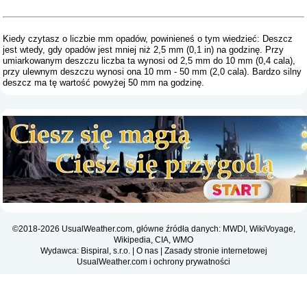
Kiedy czytasz o liczbie mm opadów, powinieneś o tym wiedzieć: Deszcz
jest wtedy, gdy opadów jest mniej niż 2,5 mm (0,1 in) na godzinę. Przy
umiarkowanym deszczu liczba ta wynosi od 2,5 mm do 10 mm (0,4 cala),
przy ulewnym deszczu wynosi ona 10 mm - 50 mm (2,0 cala). Bardzo silny
deszcz ma tę wartość powyżej 50 mm na godzinę.
©2018-2026 UsualWeather.com, główne źródła danych: MWDI, WikiVoyage,
Wikipedia, CIA, WMO
Wydawca: Bispiral, s.r.o. |
O nas
|
Zasady stronie internetowej
UsualWeather.com i ochrony prywatności