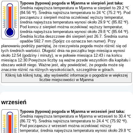
Typowa (typowa) pogoda w Mjanma w sierpień jest taka:
Średnia najwyższa temperatura w Mjanma w sierpień to 29.2 ℃
(84.56 ℉). Średnia najniższa temperatura to 24 ℃ (75.2 ℉). Pod
począwszu z sierpień można oczekiwać wyższy temperatur,
średnia najwyższa temperatura wynosi około 29.9 ℃ (85.82 ℉).
Pod koncu z sierpień można oczekiwać wyższy temperatur,
średnia najwyższa temperatura wynosi około 29.8 ℃ (85.64 ℉).
Średnia liczba deszczowe dni sierpień jest 26.7. Średnia suma
opadów 592.7 mm (
Spójrz co oznacza ten numer
). Przy
planowaniu podróży pamiętaj, że rzeczywista pogoda może różnić się od
tych średnich wartości. Długość dnia na początku tego miesiąca wynosi
około 12:54 (godziny i minuty), w w połowie miesiąca 12:43 i na końcu
miesiąca 12:30.Powyższe liczby są ważne przede wszystkim dla kapitału i
obszaru wokół niego. Ważne jest, aby powiedzieć, że pogoda może się
znacznie różnić na różnych wysokościach, szczególnie w górach.
Kliknij lub kliknij tutaj, aby wyświetlić informacje o pogodzie w większej
liczbie miejscowości w Mjanma
wrzesień
Typowa (typowa) pogoda w Mjanma w wrzesień jest taka:
Średnia najwyższa temperatura w Mjanma w wrzesień to 30.4 ℃
(86.72 ℉). Średnia najniższa temperatura to 24.4 ℃ (75.92 ℉).
Pod począwszu z wrzesień można oczekiwać niższy
temperatur, średnia najwyższa temperatura wynosi około 29.8 ℃