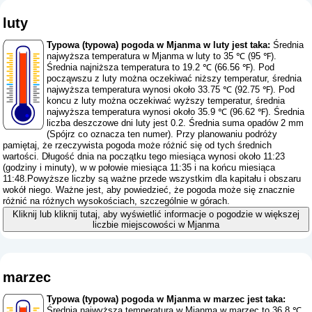
luty
Typowa (typowa) pogoda w Mjanma w luty jest taka:
Średnia
najwyższa temperatura w Mjanma w luty to 35 ℃ (95 ℉).
Średnia najniższa temperatura to 19.2 ℃ (66.56 ℉). Pod
począwszu z luty można oczekiwać niższy temperatur, średnia
najwyższa temperatura wynosi około 33.75 ℃ (92.75 ℉). Pod
koncu z luty można oczekiwać wyższy temperatur, średnia
najwyższa temperatura wynosi około 35.9 ℃ (96.62 ℉). Średnia
liczba deszczowe dni luty jest 0.2. Średnia suma opadów 2 mm
(
Spójrz co oznacza ten numer
). Przy planowaniu podróży
pamiętaj, że rzeczywista pogoda może różnić się od tych średnich
wartości. Długość dnia na początku tego miesiąca wynosi około 11:23
(godziny i minuty), w w połowie miesiąca 11:35 i na końcu miesiąca
11:48.Powyższe liczby są ważne przede wszystkim dla kapitału i obszaru
wokół niego. Ważne jest, aby powiedzieć, że pogoda może się znacznie
różnić na różnych wysokościach, szczególnie w górach.
Kliknij lub kliknij tutaj, aby wyświetlić informacje o pogodzie w większej
liczbie miejscowości w Mjanma
marzec
Typowa (typowa) pogoda w Mjanma w marzec jest taka:
Średnia najwyższa temperatura w Mjanma w marzec to 36.8 ℃