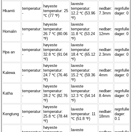
laveste
høyeste
temperatur:
temperatur:
nedbør:
regnfulle
Hkamti
temperatur: 25
-
12.2 ℃ (53.96
7.3mm
dager: 0
℃ (77 ℉)
℉)
høyeste
laveste
temperatur:
temperatur:
temperatur:
nedbør:
regnfulle
Homalin
-
26.7 ℃ (80.06
11.8 ℃ (53.24
12mm
dager: 0
℉)
℉)
høyeste
laveste
temperatur:
temperatur:
temperatur:
nedbør:
regnfulle
Hpa an
-
32.8 ℃ (91.04
18.4 ℃ (65.12
2.3mm
dager: 0
℉)
℉)
høyeste
laveste
temperatur:
temperatur:
temperatur:
nedbør:
regnfulle
Kalewa
-
24.7 ℃ (76.46
15.2 ℃ (59.36
4mm
dager: 0
℉)
℉)
høyeste
laveste
temperatur:
temperatur:
temperatur:
nedbør:
regnfulle
Katha
-
28.2 ℃ (82.76
12.3 ℃ (54.14
8.4mm
dager: 0
℉)
℉)
høyeste
laveste
regnfulle
temperatur:
temperatur:
nedbør:
Kengtung
temperatur: 11
dager:
-
25.8 ℃ (78.44
18mm
℃ (51.8 ℉)
0.1
℉)
høyeste
laveste