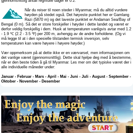
gjennomsnittlig antall regnfulle dager er 0.2.
Når du reiser til noen steder i Myanmar, må du alltid vurdere
høyden på stedet også. Det høyeste punktet her er Gamlang
Razi (5870 m) og det laveste punktet er Andaman Sea/Bay of
Bengal (0 m). Så det er store forskjeller i høyder i dette landet og været er
derfor veldig forskjellig i dem. Husk at temperaturen vanligvis avtar med 1.2
- 1.9 ℃ (2.2 - 3.5 ℉) per 200 m, avhengig av de andre forholdene. (Og vi
må legge til at i den spesielle tilstanden termisk inversjon, selv
temperaturen kan være høyere i høyere høyder.)
Vær oppmerksom på at dette ikke er en værvarsel, men informasjonen om
det vanlige været (gjennomsnittlig). Dette skal hjelpe deg med å bestemme,
når er den beste tiden å gå til Myanmar. Les mer om det typiske været der i
alle individuelle måneder under:
Januar
-
Februar
-
Mars
-
April
-
Mai
-
Juni
-
Juli
-
August
-
September
-
Oktober
-
November
-
Desember