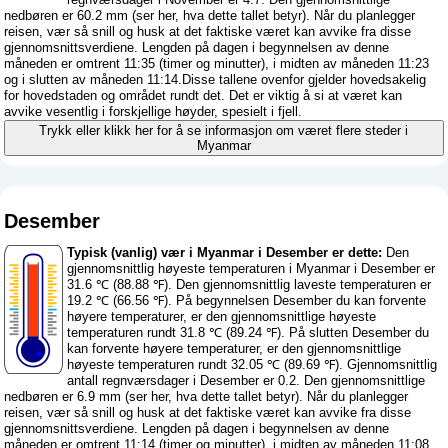
nedbøren er 60.2 mm (
ser her, hva dette tallet betyr
). Når du planlegger
reisen, vær så snill og husk at det faktiske været kan avvike fra disse
gjennomsnittsverdiene. Lengden på dagen i begynnelsen av denne
måneden er omtrent 11:35 (timer og minutter), i midten av måneden 11:23
og i slutten av måneden 11:14.Disse tallene ovenfor gjelder hovedsakelig
for hovedstaden og området rundt det. Det er viktig å si at været kan
avvike vesentlig i forskjellige høyder, spesielt i fjell.
Trykk eller klikk her for å se informasjon om været flere steder i
Myanmar
Desember
Typisk (vanlig) vær i Myanmar i Desember er dette:
Den
gjennomsnittlig høyeste temperaturen i Myanmar i Desember er
31.6 ℃ (88.88 ℉). Den gjennomsnittlig laveste temperaturen er
19.2 ℃ (66.56 ℉). På begynnelsen Desember du kan forvente
høyere temperaturer, er den gjennomsnittlige høyeste
temperaturen rundt 31.8 ℃ (89.24 ℉). På slutten Desember du
kan forvente høyere temperaturer, er den gjennomsnittlige
høyeste temperaturen rundt 32.05 ℃ (89.69 ℉). Gjennomsnittlig
antall regnværsdager i Desember er 0.2. Den gjennomsnittlige
nedbøren er 6.9 mm (
ser her, hva dette tallet betyr
). Når du planlegger
reisen, vær så snill og husk at det faktiske været kan avvike fra disse
gjennomsnittsverdiene. Lengden på dagen i begynnelsen av denne
måneden er omtrent 11:14 (timer og minutter), i midten av måneden 11:08