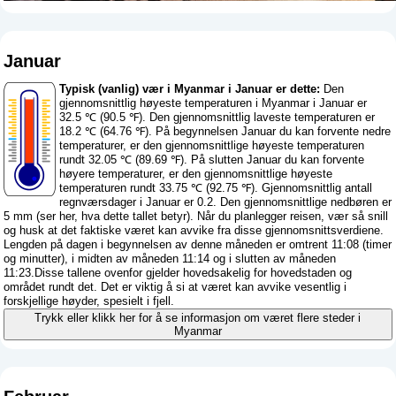
Januar
Typisk (vanlig) vær i Myanmar i Januar er dette:
Den
gjennomsnittlig høyeste temperaturen i Myanmar i Januar er
32.5 ℃ (90.5 ℉). Den gjennomsnittlig laveste temperaturen er
18.2 ℃ (64.76 ℉). På begynnelsen Januar du kan forvente nedre
temperaturer, er den gjennomsnittlige høyeste temperaturen
rundt 32.05 ℃ (89.69 ℉). På slutten Januar du kan forvente
høyere temperaturer, er den gjennomsnittlige høyeste
temperaturen rundt 33.75 ℃ (92.75 ℉). Gjennomsnittlig antall
regnværsdager i Januar er 0.2. Den gjennomsnittlige nedbøren er
5 mm (
ser her, hva dette tallet betyr
). Når du planlegger reisen, vær så snill
og husk at det faktiske været kan avvike fra disse gjennomsnittsverdiene.
Lengden på dagen i begynnelsen av denne måneden er omtrent 11:08 (timer
og minutter), i midten av måneden 11:14 og i slutten av måneden
11:23.Disse tallene ovenfor gjelder hovedsakelig for hovedstaden og
området rundt det. Det er viktig å si at været kan avvike vesentlig i
forskjellige høyder, spesielt i fjell.
Trykk eller klikk her for å se informasjon om været flere steder i
Myanmar