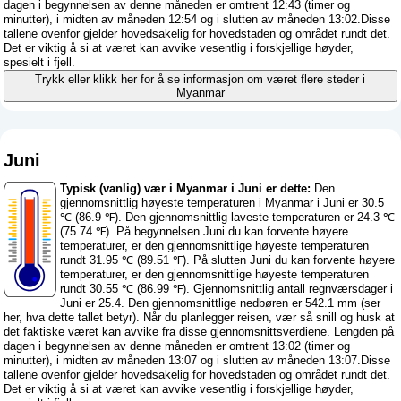
dagen i begynnelsen av denne måneden er omtrent 12:43 (timer og
minutter), i midten av måneden 12:54 og i slutten av måneden 13:02.Disse
tallene ovenfor gjelder hovedsakelig for hovedstaden og området rundt det.
Det er viktig å si at været kan avvike vesentlig i forskjellige høyder,
spesielt i fjell.
Trykk eller klikk her for å se informasjon om været flere steder i
Myanmar
Juni
Typisk (vanlig) vær i Myanmar i Juni er dette:
Den
gjennomsnittlig høyeste temperaturen i Myanmar i Juni er 30.5
℃ (86.9 ℉). Den gjennomsnittlig laveste temperaturen er 24.3 ℃
(75.74 ℉). På begynnelsen Juni du kan forvente høyere
temperaturer, er den gjennomsnittlige høyeste temperaturen
rundt 31.95 ℃ (89.51 ℉). På slutten Juni du kan forvente høyere
temperaturer, er den gjennomsnittlige høyeste temperaturen
rundt 30.55 ℃ (86.99 ℉). Gjennomsnittlig antall regnværsdager i
Juni er 25.4. Den gjennomsnittlige nedbøren er 542.1 mm (
ser
her, hva dette tallet betyr
). Når du planlegger reisen, vær så snill og husk at
det faktiske været kan avvike fra disse gjennomsnittsverdiene. Lengden på
dagen i begynnelsen av denne måneden er omtrent 13:02 (timer og
minutter), i midten av måneden 13:07 og i slutten av måneden 13:07.Disse
tallene ovenfor gjelder hovedsakelig for hovedstaden og området rundt det.
Det er viktig å si at været kan avvike vesentlig i forskjellige høyder,