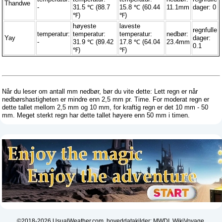
Thandwe
-
31.5 ℃ (88.7
15.8 ℃ (60.44
11.1mm
dager: 0
℉)
℉)
høyeste
laveste
regnfulle
temperatur:
temperatur:
temperatur:
nedbør:
Yay
dager:
-
31.9 ℃ (89.42
17.8 ℃ (64.04
23.4mm
0.1
℉)
℉)
Når du leser om antall mm nedbør, bør du vite dette: Lett regn er når
nedbørshastigheten er mindre enn 2,5 mm pr. Time. For moderat regn er
dette tallet mellom 2,5 mm og 10 mm, for kraftig regn er det 10 mm - 50
mm. Meget sterkt regn har dette tallet høyere enn 50 mm i timen.
©2018-2026 UsualWeather.com, hoveddatakilder: MWDI, WikiVoyage,