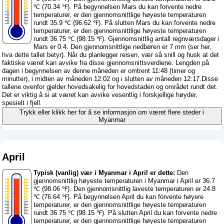
℃ (70.34 ℉). På begynnelsen Mars du kan forvente nedre
temperaturer, er den gjennomsnittlige høyeste temperaturen
rundt 35.9 ℃ (96.62 ℉). På slutten Mars du kan forvente nedre
temperaturer, er den gjennomsnittlige høyeste temperaturen
rundt 36.75 ℃ (98.15 ℉). Gjennomsnittlig antall regnværsdager i
Mars er 0.4. Den gjennomsnittlige nedbøren er 7 mm (
ser her,
hva dette tallet betyr
). Når du planlegger reisen, vær så snill og husk at det
faktiske været kan avvike fra disse gjennomsnittsverdiene. Lengden på
dagen i begynnelsen av denne måneden er omtrent 11:48 (timer og
minutter), i midten av måneden 12:02 og i slutten av måneden 12:17.Disse
tallene ovenfor gjelder hovedsakelig for hovedstaden og området rundt det.
Det er viktig å si at været kan avvike vesentlig i forskjellige høyder,
spesielt i fjell.
Trykk eller klikk her for å se informasjon om været flere steder i
Myanmar
April
Typisk (vanlig) vær i Myanmar i April er dette:
Den
gjennomsnittlig høyeste temperaturen i Myanmar i April er 36.7
℃ (98.06 ℉). Den gjennomsnittlig laveste temperaturen er 24.8
℃ (76.64 ℉). På begynnelsen April du kan forvente høyere
temperaturer, er den gjennomsnittlige høyeste temperaturen
rundt 36.75 ℃ (98.15 ℉). På slutten April du kan forvente nedre
temperaturer, er den gjennomsnittlige høyeste temperaturen