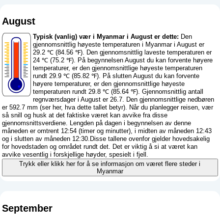
August
Typisk (vanlig) vær i Myanmar i August er dette:
Den
gjennomsnittlig høyeste temperaturen i Myanmar i August er
29.2 ℃ (84.56 ℉). Den gjennomsnittlig laveste temperaturen er
24 ℃ (75.2 ℉). På begynnelsen August du kan forvente høyere
temperaturer, er den gjennomsnittlige høyeste temperaturen
rundt 29.9 ℃ (85.82 ℉). På slutten August du kan forvente
høyere temperaturer, er den gjennomsnittlige høyeste
temperaturen rundt 29.8 ℃ (85.64 ℉). Gjennomsnittlig antall
regnværsdager i August er 26.7. Den gjennomsnittlige nedbøren
er 592.7 mm (
ser her, hva dette tallet betyr
). Når du planlegger reisen, vær
så snill og husk at det faktiske været kan avvike fra disse
gjennomsnittsverdiene. Lengden på dagen i begynnelsen av denne
måneden er omtrent 12:54 (timer og minutter), i midten av måneden 12:43
og i slutten av måneden 12:30.Disse tallene ovenfor gjelder hovedsakelig
for hovedstaden og området rundt det. Det er viktig å si at været kan
avvike vesentlig i forskjellige høyder, spesielt i fjell.
Trykk eller klikk her for å se informasjon om været flere steder i
Myanmar
September