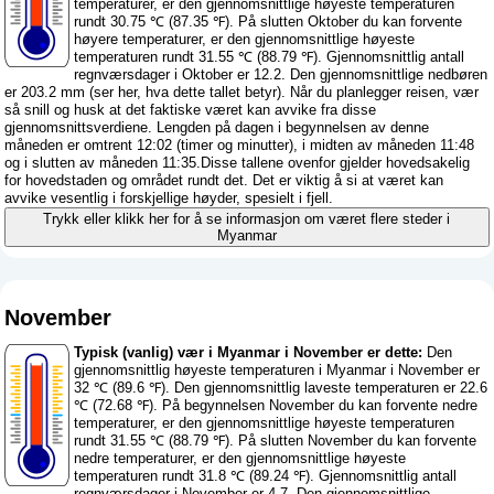
temperaturer, er den gjennomsnittlige høyeste temperaturen
rundt 30.75 ℃ (87.35 ℉). På slutten Oktober du kan forvente
høyere temperaturer, er den gjennomsnittlige høyeste
temperaturen rundt 31.55 ℃ (88.79 ℉). Gjennomsnittlig antall
regnværsdager i Oktober er 12.2. Den gjennomsnittlige nedbøren
er 203.2 mm (
ser her, hva dette tallet betyr
). Når du planlegger reisen, vær
så snill og husk at det faktiske været kan avvike fra disse
gjennomsnittsverdiene. Lengden på dagen i begynnelsen av denne
måneden er omtrent 12:02 (timer og minutter), i midten av måneden 11:48
og i slutten av måneden 11:35.Disse tallene ovenfor gjelder hovedsakelig
for hovedstaden og området rundt det. Det er viktig å si at været kan
avvike vesentlig i forskjellige høyder, spesielt i fjell.
Trykk eller klikk her for å se informasjon om været flere steder i
Myanmar
November
Typisk (vanlig) vær i Myanmar i November er dette:
Den
gjennomsnittlig høyeste temperaturen i Myanmar i November er
32 ℃ (89.6 ℉). Den gjennomsnittlig laveste temperaturen er 22.6
℃ (72.68 ℉). På begynnelsen November du kan forvente nedre
temperaturer, er den gjennomsnittlige høyeste temperaturen
rundt 31.55 ℃ (88.79 ℉). På slutten November du kan forvente
nedre temperaturer, er den gjennomsnittlige høyeste
temperaturen rundt 31.8 ℃ (89.24 ℉). Gjennomsnittlig antall
regnværsdager i November er 4.7. Den gjennomsnittlige