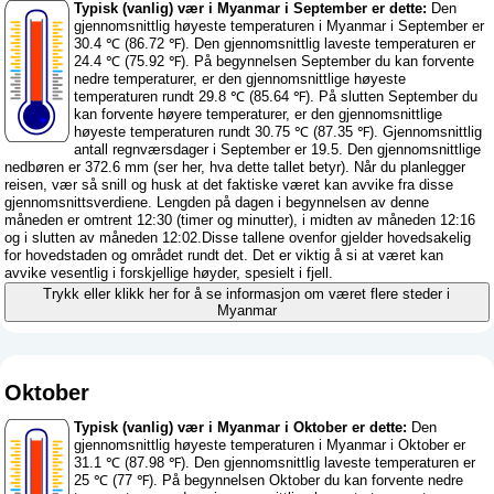
Typisk (vanlig) vær i Myanmar i September er dette:
Den
gjennomsnittlig høyeste temperaturen i Myanmar i September er
30.4 ℃ (86.72 ℉). Den gjennomsnittlig laveste temperaturen er
24.4 ℃ (75.92 ℉). På begynnelsen September du kan forvente
nedre temperaturer, er den gjennomsnittlige høyeste
temperaturen rundt 29.8 ℃ (85.64 ℉). På slutten September du
kan forvente høyere temperaturer, er den gjennomsnittlige
høyeste temperaturen rundt 30.75 ℃ (87.35 ℉). Gjennomsnittlig
antall regnværsdager i September er 19.5. Den gjennomsnittlige
nedbøren er 372.6 mm (
ser her, hva dette tallet betyr
). Når du planlegger
reisen, vær så snill og husk at det faktiske været kan avvike fra disse
gjennomsnittsverdiene. Lengden på dagen i begynnelsen av denne
måneden er omtrent 12:30 (timer og minutter), i midten av måneden 12:16
og i slutten av måneden 12:02.Disse tallene ovenfor gjelder hovedsakelig
for hovedstaden og området rundt det. Det er viktig å si at været kan
avvike vesentlig i forskjellige høyder, spesielt i fjell.
Trykk eller klikk her for å se informasjon om været flere steder i
Myanmar
Oktober
Typisk (vanlig) vær i Myanmar i Oktober er dette:
Den
gjennomsnittlig høyeste temperaturen i Myanmar i Oktober er
31.1 ℃ (87.98 ℉). Den gjennomsnittlig laveste temperaturen er
25 ℃ (77 ℉). På begynnelsen Oktober du kan forvente nedre