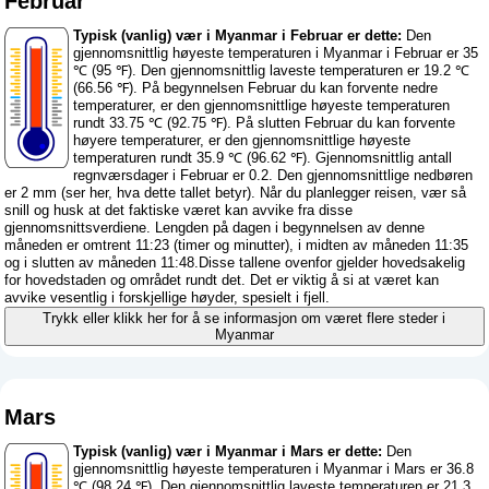
Februar
Typisk (vanlig) vær i Myanmar i Februar er dette:
Den
gjennomsnittlig høyeste temperaturen i Myanmar i Februar er 35
℃ (95 ℉). Den gjennomsnittlig laveste temperaturen er 19.2 ℃
(66.56 ℉). På begynnelsen Februar du kan forvente nedre
temperaturer, er den gjennomsnittlige høyeste temperaturen
rundt 33.75 ℃ (92.75 ℉). På slutten Februar du kan forvente
høyere temperaturer, er den gjennomsnittlige høyeste
temperaturen rundt 35.9 ℃ (96.62 ℉). Gjennomsnittlig antall
regnværsdager i Februar er 0.2. Den gjennomsnittlige nedbøren
er 2 mm (
ser her, hva dette tallet betyr
). Når du planlegger reisen, vær så
snill og husk at det faktiske været kan avvike fra disse
gjennomsnittsverdiene. Lengden på dagen i begynnelsen av denne
måneden er omtrent 11:23 (timer og minutter), i midten av måneden 11:35
og i slutten av måneden 11:48.Disse tallene ovenfor gjelder hovedsakelig
for hovedstaden og området rundt det. Det er viktig å si at været kan
avvike vesentlig i forskjellige høyder, spesielt i fjell.
Trykk eller klikk her for å se informasjon om været flere steder i
Myanmar
Mars
Typisk (vanlig) vær i Myanmar i Mars er dette:
Den
gjennomsnittlig høyeste temperaturen i Myanmar i Mars er 36.8
℃ (98.24 ℉). Den gjennomsnittlig laveste temperaturen er 21.3