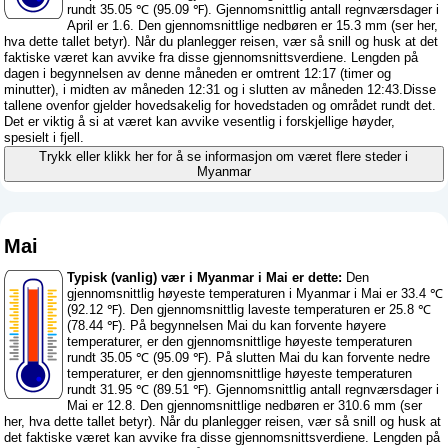
rundt 35.05 ℃ (95.09 ℉). Gjennomsnittlig antall regnværsdager i
April er 1.6. Den gjennomsnittlige nedbøren er 15.3 mm (
ser her,
hva dette tallet betyr
). Når du planlegger reisen, vær så snill og husk at det
faktiske været kan avvike fra disse gjennomsnittsverdiene. Lengden på
dagen i begynnelsen av denne måneden er omtrent 12:17 (timer og
minutter), i midten av måneden 12:31 og i slutten av måneden 12:43.Disse
tallene ovenfor gjelder hovedsakelig for hovedstaden og området rundt det.
Det er viktig å si at været kan avvike vesentlig i forskjellige høyder,
spesielt i fjell.
Trykk eller klikk her for å se informasjon om været flere steder i
Myanmar
Mai
Typisk (vanlig) vær i Myanmar i Mai er dette:
Den
gjennomsnittlig høyeste temperaturen i Myanmar i Mai er 33.4 ℃
(92.12 ℉). Den gjennomsnittlig laveste temperaturen er 25.8 ℃
(78.44 ℉). På begynnelsen Mai du kan forvente høyere
temperaturer, er den gjennomsnittlige høyeste temperaturen
rundt 35.05 ℃ (95.09 ℉). På slutten Mai du kan forvente nedre
temperaturer, er den gjennomsnittlige høyeste temperaturen
rundt 31.95 ℃ (89.51 ℉). Gjennomsnittlig antall regnværsdager i
Mai er 12.8. Den gjennomsnittlige nedbøren er 310.6 mm (
ser
her, hva dette tallet betyr
). Når du planlegger reisen, vær så snill og husk at
det faktiske været kan avvike fra disse gjennomsnittsverdiene. Lengden på