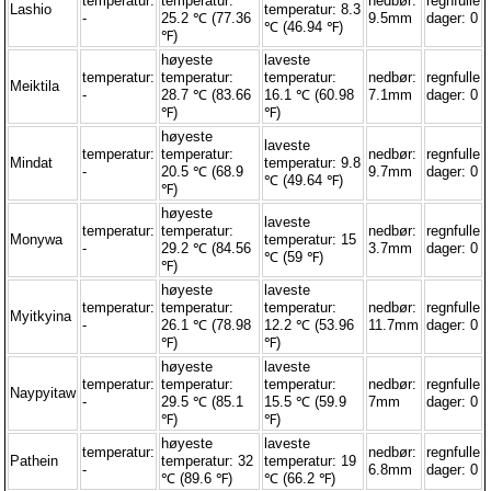
temperatur:
temperatur:
nedbør:
regnfulle
Lashio
temperatur: 8.3
-
25.2 ℃ (77.36
9.5mm
dager: 0
℃ (46.94 ℉)
℉)
høyeste
laveste
temperatur:
temperatur:
temperatur:
nedbør:
regnfulle
Meiktila
-
28.7 ℃ (83.66
16.1 ℃ (60.98
7.1mm
dager: 0
℉)
℉)
høyeste
laveste
temperatur:
temperatur:
nedbør:
regnfulle
Mindat
temperatur: 9.8
-
20.5 ℃ (68.9
9.7mm
dager: 0
℃ (49.64 ℉)
℉)
høyeste
laveste
temperatur:
temperatur:
nedbør:
regnfulle
Monywa
temperatur: 15
-
29.2 ℃ (84.56
3.7mm
dager: 0
℃ (59 ℉)
℉)
høyeste
laveste
temperatur:
temperatur:
temperatur:
nedbør:
regnfulle
Myitkyina
-
26.1 ℃ (78.98
12.2 ℃ (53.96
11.7mm
dager: 0
℉)
℉)
høyeste
laveste
temperatur:
temperatur:
temperatur:
nedbør:
regnfulle
Naypyitaw
-
29.5 ℃ (85.1
15.5 ℃ (59.9
7mm
dager: 0
℉)
℉)
høyeste
laveste
temperatur:
nedbør:
regnfulle
Pathein
temperatur: 32
temperatur: 19
-
6.8mm
dager: 0
℃ (89.6 ℉)
℃ (66.2 ℉)