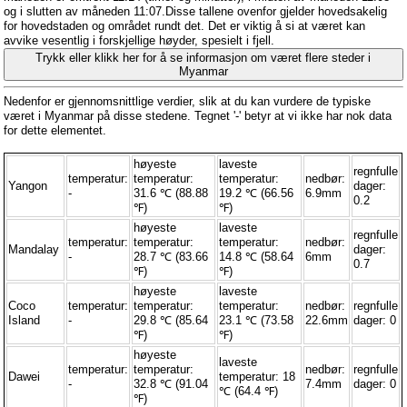
og i slutten av måneden 11:07.Disse tallene ovenfor gjelder hovedsakelig
for hovedstaden og området rundt det. Det er viktig å si at været kan
avvike vesentlig i forskjellige høyder, spesielt i fjell.
Trykk eller klikk her for å se informasjon om været flere steder i
Myanmar
Nedenfor er gjennomsnittlige verdier, slik at du kan vurdere de typiske
været i Myanmar på disse stedene. Tegnet '-' betyr at vi ikke har nok data
for dette elementet.
høyeste
laveste
regnfulle
temperatur:
temperatur:
temperatur:
nedbør:
Yangon
dager:
-
31.6 ℃ (88.88
19.2 ℃ (66.56
6.9mm
0.2
℉)
℉)
høyeste
laveste
regnfulle
temperatur:
temperatur:
temperatur:
nedbør:
Mandalay
dager:
-
28.7 ℃ (83.66
14.8 ℃ (58.64
6mm
0.7
℉)
℉)
høyeste
laveste
Coco
temperatur:
temperatur:
temperatur:
nedbør:
regnfulle
Island
-
29.8 ℃ (85.64
23.1 ℃ (73.58
22.6mm
dager: 0
℉)
℉)
høyeste
laveste
temperatur:
temperatur:
nedbør:
regnfulle
Dawei
temperatur: 18
-
32.8 ℃ (91.04
7.4mm
dager: 0
℃ (64.4 ℉)
℉)