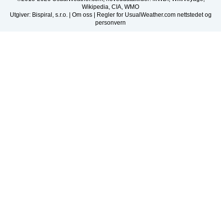
Wikipedia, CIA, WMO
Utgiver: Bispiral, s.r.o. |
Om oss
|
Regler for UsualWeather.com nettstedet og
personvern