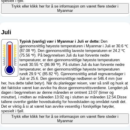
spesielt i fjell.
Trykk eller klikk her for å se informasjon om været flere steder i
Myanmar
Juli
Typisk (vanlig) vær i Myanmar i Juli er dette:
Den
gjennomsnittlig høyeste temperaturen i Myanmar i Juli er 30.6 ℃
(87.08 ℉). Den gjennomsnittlig laveste temperaturen er 24.2 ℃
(75.56 ℉). På begynnelsen Juli du kan forvente nedre
temperaturer, er den gjennomsnittlige høyeste temperaturen
rundt 30.55 ℃ (86.99 ℉). På slutten Juli du kan forvente nedre
temperaturer, er den gjennomsnittlige høyeste temperaturen
rundt 29.9 ℃ (85.82 ℉). Gjennomsnittlig antall regnværsdager i
Juli er 25.6. Den gjennomsnittlige nedbøren er 546.4 mm (
ser
her, hva dette tallet betyr
). Når du planlegger reisen, vær så snill og husk at
det faktiske været kan avvike fra disse gjennomsnittsverdiene. Lengden på
dagen i begynnelsen av denne måneden er omtrent 13:07 (timer og
minutter), i midten av måneden 13:02 og i slutten av måneden 12:54.Disse
tallene ovenfor gjelder hovedsakelig for hovedstaden og området rundt det.
Det er viktig å si at været kan avvike vesentlig i forskjellige høyder,
spesielt i fjell.
Trykk eller klikk her for å se informasjon om været flere steder i
Myanmar