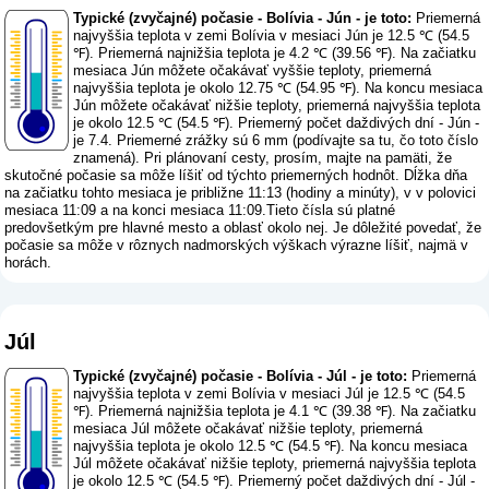
Typické (zvyčajné) počasie - Bolívia - Jún - je toto:
Priemerná
najvyššia teplota v zemi Bolívia v mesiaci Jún je 12.5 ℃ (54.5
℉). Priemerná najnižšia teplota je 4.2 ℃ (39.56 ℉). Na začiatku
mesiaca Jún môžete očakávať vyššie teploty, priemerná
najvyššia teplota je okolo 12.75 ℃ (54.95 ℉). Na koncu mesiaca
Jún môžete očakávať nižšie teploty, priemerná najvyššia teplota
je okolo 12.5 ℃ (54.5 ℉). Priemerný počet daždivých dní - Jún -
je 7.4. Priemerné zrážky sú 6 mm (
podívajte sa tu, čo toto číslo
znamená
). Pri plánovaní cesty, prosím, majte na pamäti, že
skutočné počasie sa môže líšiť od týchto priemerných hodnôt. Dĺžka dňa
na začiatku tohto mesiaca je približne 11:13 (hodiny a minúty), v v polovici
mesiaca 11:09 a na konci mesiaca 11:09.Tieto čísla sú platné
predovšetkým pre hlavné mesto a oblasť okolo nej. Je dôležité povedať, že
počasie sa môže v rôznych nadmorských výškach výrazne líšiť, najmä v
horách.
Júl
Typické (zvyčajné) počasie - Bolívia - Júl - je toto:
Priemerná
najvyššia teplota v zemi Bolívia v mesiaci Júl je 12.5 ℃ (54.5
℉). Priemerná najnižšia teplota je 4.1 ℃ (39.38 ℉). Na začiatku
mesiaca Júl môžete očakávať nižšie teploty, priemerná
najvyššia teplota je okolo 12.5 ℃ (54.5 ℉). Na koncu mesiaca
Júl môžete očakávať nižšie teploty, priemerná najvyššia teplota
je okolo 12.5 ℃ (54.5 ℉). Priemerný počet daždivých dní - Júl -