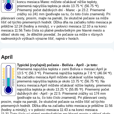
koncu mesiaca Marec môžete očakávať nižšie teploty,
priemerná najvyššia teplota je okolo 13.75 ℃ (56.75 ℉).
Priemerný počet daždivých dní - Marec - je 23.2. Priemerné
zrážky sú 241 mm (
podívajte sa tu, čo toto číslo znamená
). Pri
plánovaní cesty, prosím, majte na pamäti, že skutočné počasie sa môže
líšiť od týchto priemerných hodnôt. Dĺžka dňa na začiatku tohto mesiaca je
približne 12:24 (hodiny a minúty), v v polovici mesiaca 12:10 a na konci
mesiaca 11:56.Tieto čísla sú platné predovšetkým pre hlavné mesto a
oblasť okolo nej. Je dôležité povedať, že počasie sa môže v rôznych
nadmorských výškach výrazne líšiť, najmä v horách.
Apríl
Typické (zvyčajné) počasie - Bolívia - Apríl - je toto:
Priemerná najvyššia teplota v zemi Bolívia v mesiaci Apríl je
13.5 ℃ (56.3 ℉). Priemerná najnižšia teplota je 7.8 ℃ (46.04 ℉).
Na začiatku mesiaca Apríl môžete očakávať vyššie teploty,
priemerná najvyššia teplota je okolo 13.75 ℃ (56.75 ℉). Na
koncu mesiaca Apríl môžete očakávať nižšie teploty, priemerná
najvyššia teplota je okolo 13.25 ℃ (55.85 ℉). Priemerný počet
daždivých dní - Apríl - je 22.5. Priemerné zrážky sú 174 mm
(
podívajte sa tu, čo toto číslo znamená
). Pri plánovaní cesty,
prosím, majte na pamäti, že skutočné počasie sa môže líšiť od týchto
priemerných hodnôt. Dĺžka dňa na začiatku tohto mesiaca je približne 11:56
(hodiny a minúty), v v polovici mesiaca 11:43 a na konci mesiaca
11:31.Tieto čísla sú platné predovšetkým pre hlavné mesto a oblasť okolo