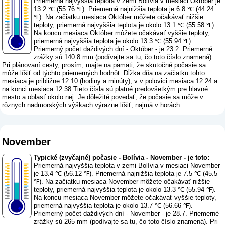
Priemerná najvyššia teplota v zemi Bolívia v mesiaci Október je
13.2 ℃ (55.76 ℉). Priemerná najnižšia teplota je 6.8 ℃ (44.24
℉). Na začiatku mesiaca Október môžete očakávať nižšie
teploty, priemerná najvyššia teplota je okolo 13.1 ℃ (55.58 ℉).
Na koncu mesiaca Október môžete očakávať vyššie teploty,
priemerná najvyššia teplota je okolo 13.3 ℃ (55.94 ℉).
Priemerný počet daždivých dní - Október - je 23.2. Priemerné
zrážky sú 140.8 mm (
podívajte sa tu, čo toto číslo znamená
).
Pri plánovaní cesty, prosím, majte na pamäti, že skutočné počasie sa
môže líšiť od týchto priemerných hodnôt. Dĺžka dňa na začiatku tohto
mesiaca je približne 12:10 (hodiny a minúty), v v polovici mesiaca 12:24 a
na konci mesiaca 12:38.Tieto čísla sú platné predovšetkým pre hlavné
mesto a oblasť okolo nej. Je dôležité povedať, že počasie sa môže v
rôznych nadmorských výškach výrazne líšiť, najmä v horách.
November
Typické (zvyčajné) počasie - Bolívia - November - je toto:
Priemerná najvyššia teplota v zemi Bolívia v mesiaci November
je 13.4 ℃ (56.12 ℉). Priemerná najnižšia teplota je 7.5 ℃ (45.5
℉). Na začiatku mesiaca November môžete očakávať nižšie
teploty, priemerná najvyššia teplota je okolo 13.3 ℃ (55.94 ℉).
Na koncu mesiaca November môžete očakávať vyššie teploty,
priemerná najvyššia teplota je okolo 13.7 ℃ (56.66 ℉).
Priemerný počet daždivých dní - November - je 28.7. Priemerné
zrážky sú 265 mm (
podívajte sa tu, čo toto číslo znamená
). Pri