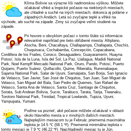
Klíma Bolívie sa výrazne líši nadmorskou výškou. Môžete
očakávať vlhké a tropické počasie na niektorých miestach,
ale chladné a suché na iných miestach, dokonca aj polárne v
západných Andách. Letá sú zvyčajne teplé a vlhké na
východe, ale suché na západe. Zimy sú zvyčajne veľmi studené na
západe.
Pri hovore o obvyklom počasí v tomto štáte sú informácie
relevantné napríklad pre tieto obľúbené miesta: Altiplano,
Atocha, Beni, Chacaltaya, Challapampa, Challapata, Chochís,
Chuquisaca, Cochabamba, Concepción, Copacabana,
Cordillera de los Frailes, Coroico, Desaguadero, Guayaramerín, Huayna
Potosí, Isla de la Luna, Isla del Sol, La Paz, Llallagua, Madidi National
Park, Noel Kempff Mercado National Park, Oruro, Pando, Potosí, Puerto
Quijarro, Puerto Suárez, Quillacollo, Quime, Riberalta, Rurrenabaque,
Sajama National Park, Salar de Uyuni, Samaipata, San Borja, San Ignacio
de Velasco, San Javier, San José de Chiquitos, San Juan, San Miguel de
Velasco, San Miguel del Bala, San Pedro de Quemes, San Rafael de
Velasco, Santa Ana de Velasco, Santa Cruz, Santiago de Chiquitos,
Sorata, Sub Andean Bolivia, Sucre, Tarabuco, Tarata, Tarija, Tiwanaku,
Torotoro National Park, Trinidad, Tropical Lowlands, Tupiza, Uyuni,
Yampupata, Yumani.
Poďme sa pozrieť, aké počasie môžete očakávať v oblasti
okolo hlavného mesta a v mnohých ďalších mestách.
Najteplejším mesiacom tu je Február, priemerná maximálna
teplota je 14.5 ℃ (58.1 ℉). Priemerná minimálna teplota v
tomto mesiaci je 7.9 ℃ (46.22 ℉). Najchladnejší mesiac tu je Jún,