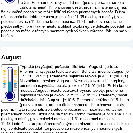
je 3.5. Priemerné zrážky sú 3.3 mm (
podívajte sa tu, čo toto
číslo znamená
). Pri plánovaní cesty, prosím, majte na pamäti,
že skutočné počasie sa môže líšiť od týchto priemerných hodnôt. Dĺžka
dňa na začiatku tohto mesiaca je približne 11:09 (hodiny a minúty), v v
polovici mesiaca 11:13 a na konci mesiaca 11:21.Tieto čísla sú platné
predovšetkým pre hlavné mesto a oblasť okolo nej. Je dôležité povedať, že
počasie sa môže v rôznych nadmorských výškach výrazne líšiť, najmä v
horách.
August
Typické (zvyčajné) počasie - Bolívia - August - je toto:
Priemerná najvyššia teplota v zemi Bolívia v mesiaci August je
12.5 ℃ (54.5 ℉). Priemerná najnižšia teplota je 4.5 ℃ (40.1 ℉).
Na začiatku mesiaca August môžete očakávať nižšie teploty,
priemerná najvyššia teplota je okolo 12.5 ℃ (54.5 ℉). Na koncu
mesiaca August môžete očakávať vyššie teploty, priemerná
najvyššia teplota je okolo 12.75 ℃ (54.95 ℉). Priemerný počet
daždivých dní - August - je 10.5. Priemerné zrážky sú 15.1 mm
(
podívajte sa tu, čo toto číslo znamená
). Pri plánovaní cesty,
prosím, majte na pamäti, že skutočné počasie sa môže líšiť od týchto
priemerných hodnôt. Dĺžka dňa na začiatku tohto mesiaca je približne 11:21
(hodiny a minúty), v v polovici mesiaca 11:31 a na konci mesiaca
11:43.Tieto čísla sú platné predovšetkým pre hlavné mesto a oblasť okolo
nej. Je dôležité povedať, že počasie sa môže v rôznych nadmorských