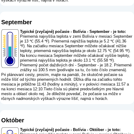
výškach výrazne líšiť, najmä v horách.
September
Typické (zvyčajné) počasie - Bolívia - September - je toto:
Priemerná najvyššia teplota v zemi Bolívia v mesiaci September
je 13 ℃ (55.4 ℉). Priemerná najnižšia teplota je 5.2 ℃ (41.36
℉). Na začiatku mesiaca September môžete očakávať nižšie
teploty, priemerná najvyššia teplota je okolo 12.75 ℃ (54.95 ℉).
Na koncu mesiaca September môžete očakávať vyššie teploty,
priemerná najvyššia teplota je okolo 13.1 ℃ (55.58 ℉).
Priemerný počet daždivých dní - September - je 18.2. Priemerné
zrážky sú 100.5 mm (
podívajte sa tu, čo toto číslo znamená
).
Pri plánovaní cesty, prosím, majte na pamäti, že skutočné počasie sa
môže líšiť od týchto priemerných hodnôt. Dĺžka dňa na začiatku tohto
mesiaca je približne 11:43 (hodiny a minúty), v v polovici mesiaca 11:57 a
na konci mesiaca 12:10.Tieto čísla sú platné predovšetkým pre hlavné
mesto a oblasť okolo nej. Je dôležité povedať, že počasie sa môže v
rôznych nadmorských výškach výrazne líšiť, najmä v horách.
Október
Typické (zvyčajné) počasie - Bolívia - Október - je toto: