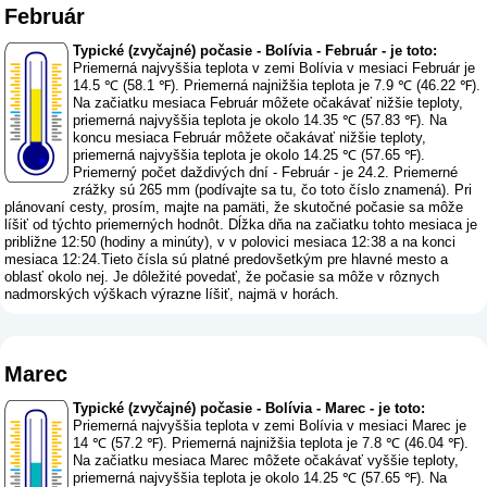
Február
Typické (zvyčajné) počasie - Bolívia - Február - je toto:
Priemerná najvyššia teplota v zemi Bolívia v mesiaci Február je
14.5 ℃ (58.1 ℉). Priemerná najnižšia teplota je 7.9 ℃ (46.22 ℉).
Na začiatku mesiaca Február môžete očakávať nižšie teploty,
priemerná najvyššia teplota je okolo 14.35 ℃ (57.83 ℉). Na
koncu mesiaca Február môžete očakávať nižšie teploty,
priemerná najvyššia teplota je okolo 14.25 ℃ (57.65 ℉).
Priemerný počet daždivých dní - Február - je 24.2. Priemerné
zrážky sú 265 mm (
podívajte sa tu, čo toto číslo znamená
). Pri
plánovaní cesty, prosím, majte na pamäti, že skutočné počasie sa môže
líšiť od týchto priemerných hodnôt. Dĺžka dňa na začiatku tohto mesiaca je
približne 12:50 (hodiny a minúty), v v polovici mesiaca 12:38 a na konci
mesiaca 12:24.Tieto čísla sú platné predovšetkým pre hlavné mesto a
oblasť okolo nej. Je dôležité povedať, že počasie sa môže v rôznych
nadmorských výškach výrazne líšiť, najmä v horách.
Marec
Typické (zvyčajné) počasie - Bolívia - Marec - je toto:
Priemerná najvyššia teplota v zemi Bolívia v mesiaci Marec je
14 ℃ (57.2 ℉). Priemerná najnižšia teplota je 7.8 ℃ (46.04 ℉).
Na začiatku mesiaca Marec môžete očakávať vyššie teploty,
priemerná najvyššia teplota je okolo 14.25 ℃ (57.65 ℉). Na