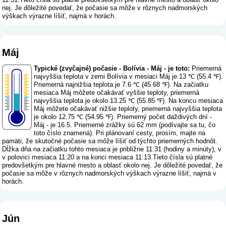
nej. Je dôležité povedať, že počasie sa môže v rôznych nadmorských
výškach výrazne líšiť, najmä v horách.
Máj
Typické (zvyčajné) počasie - Bolívia - Máj - je toto:
Priemerná
najvyššia teplota v zemi Bolívia v mesiaci Máj je 13 ℃ (55.4 ℉).
Priemerná najnižšia teplota je 7.6 ℃ (45.68 ℉). Na začiatku
mesiaca Máj môžete očakávať vyššie teploty, priemerná
najvyššia teplota je okolo 13.25 ℃ (55.85 ℉). Na koncu mesiaca
Máj môžete očakávať nižšie teploty, priemerná najvyššia teplota
je okolo 12.75 ℃ (54.95 ℉). Priemerný počet daždivých dní -
Máj - je 16.5. Priemerné zrážky sú 62 mm (
podívajte sa tu, čo
toto číslo znamená
). Pri plánovaní cesty, prosím, majte na
pamäti, že skutočné počasie sa môže líšiť od týchto priemerných hodnôt.
Dĺžka dňa na začiatku tohto mesiaca je približne 11:31 (hodiny a minúty), v
v polovici mesiaca 11:20 a na konci mesiaca 11:13.Tieto čísla sú platné
predovšetkým pre hlavné mesto a oblasť okolo nej. Je dôležité povedať, že
počasie sa môže v rôznych nadmorských výškach výrazne líšiť, najmä v
horách.
Jún