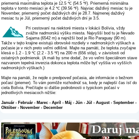
priemerná maximálna teplota je 12.5 ℃ (54.5 ℉). Priemerná minimálna
teplota v tomto mesiaci je 4.2 ℃ (39.56 ℉). Najviac daždivý mesiac tu je
November, priemerný počet daždivých dní je 28.7. Najmenej daždivý
mesiac tu je Júl, priemerný počet daždivých dní je 3.5.
Pri cestovaní na niektoré miesta v lokácii Bolívia, vždy
zvážte nadmorskú výšku miesta. Najvyšší bod tu je Nevado
Sajama (6542 m) a najnižší bod je Rio Paraguay (90 m).
Takže v tejto krajine existujú obrovské rozdiely v nadmorských výškach a
počasie je v nich preto veľmi odlišné. Majte na pamäti, že teplota zvyčajne
klesá o 1.2 - 1.9 ℃ (2.2 - 3.5 ℉) na 200 m (656 stôp), v závislosti od
ostatných podmienok. (A mali by sme dodať, že vo veľmi špeciálnom stave
nazvanom tepelná inverzia dokonca teplota môže byť vyššia vo vyšších
nadmorských výškach.)
Majte na pamäti, že nejde o predpoveď počasia, ale informácie o bežnom
počasí (priemer). To vám pomôže rozhodnúť sa, kedy je najlepší čas ísť do
ciela Bolívia. Prečítajte si ďalšie podrobnosti o typickom počasí v
jednotlivých mesiacoch nižšie:
Január
-
Február
-
Marec
-
Apríl
-
Máj
-
Jún
-
Júl
-
August
-
September
-
Október
-
November
-
December