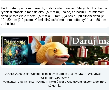
Keď čítate o počte mm zrážok, mali by ste to vedieť: Slabý dážď je, keď je
rýchlosť zrážok je menšia ako 2,5 mm (0,1 palca) za hodinu. Pri miernom
daždi je toto číslo medzi 2,5 mm a 10 mm (0,4 palca), pri silnom daždi je
10 - 50 mm (2,0 palca). Veľmi silný dážď má tento počet vyšší ako 50 mm
za hodinu.
©2018-2026 UsualWeather.com, hlavné zdroje údajov: MWDI, WikiVoyage,
Wikipedia, CIA, WMO
Vydavateľ: Bispiral, s.r.o. |
O nás
|
Pravidlá webu UsualWeather.com a ochrany
súkromia