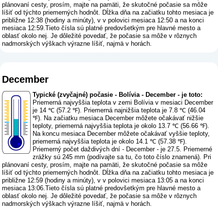
plánovaní cesty, prosím, majte na pamäti, že skutočné počasie sa môže
líšiť od týchto priemerných hodnôt. Dĺžka dňa na začiatku tohto mesiaca je
približne 12:38 (hodiny a minúty), v v polovici mesiaca 12:50 a na konci
mesiaca 12:59.Tieto čísla sú platné predovšetkým pre hlavné mesto a
oblasť okolo nej. Je dôležité povedať, že počasie sa môže v rôznych
nadmorských výškach výrazne líšiť, najmä v horách.
December
Typické (zvyčajné) počasie - Bolívia - December - je toto:
Priemerná najvyššia teplota v zemi Bolívia v mesiaci December
je 14 ℃ (57.2 ℉). Priemerná najnižšia teplota je 7.8 ℃ (46.04
℉). Na začiatku mesiaca December môžete očakávať nižšie
teploty, priemerná najvyššia teplota je okolo 13.7 ℃ (56.66 ℉).
Na koncu mesiaca December môžete očakávať vyššie teploty,
priemerná najvyššia teplota je okolo 14.1 ℃ (57.38 ℉).
Priemerný počet daždivých dní - December - je 27.5. Priemerné
zrážky sú 245 mm (
podívajte sa tu, čo toto číslo znamená
). Pri
plánovaní cesty, prosím, majte na pamäti, že skutočné počasie sa môže
líšiť od týchto priemerných hodnôt. Dĺžka dňa na začiatku tohto mesiaca je
približne 12:59 (hodiny a minúty), v v polovici mesiaca 13:05 a na konci
mesiaca 13:06.Tieto čísla sú platné predovšetkým pre hlavné mesto a
oblasť okolo nej. Je dôležité povedať, že počasie sa môže v rôznych
nadmorských výškach výrazne líšiť, najmä v horách.