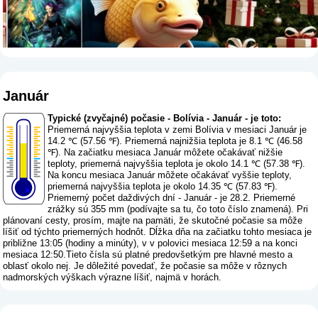
Január
Typické (zvyčajné) počasie - Bolívia - Január - je toto:
Priemerná najvyššia teplota v zemi Bolívia v mesiaci Január je
14.2 ℃ (57.56 ℉). Priemerná najnižšia teplota je 8.1 ℃ (46.58
℉). Na začiatku mesiaca Január môžete očakávať nižšie
teploty, priemerná najvyššia teplota je okolo 14.1 ℃ (57.38 ℉).
Na koncu mesiaca Január môžete očakávať vyššie teploty,
priemerná najvyššia teplota je okolo 14.35 ℃ (57.83 ℉).
Priemerný počet daždivých dní - Január - je 28.2. Priemerné
zrážky sú 355 mm (
podívajte sa tu, čo toto číslo znamená
). Pri
plánovaní cesty, prosím, majte na pamäti, že skutočné počasie sa môže
líšiť od týchto priemerných hodnôt. Dĺžka dňa na začiatku tohto mesiaca je
približne 13:05 (hodiny a minúty), v v polovici mesiaca 12:59 a na konci
mesiaca 12:50.Tieto čísla sú platné predovšetkým pre hlavné mesto a
oblasť okolo nej. Je dôležité povedať, že počasie sa môže v rôznych
nadmorských výškach výrazne líšiť, najmä v horách.