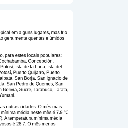
opical em alguns lugares, mas frio
ão geralmente quentes e úmidos
o, para estes locais populares:
, Cochabamba, Concepción,
osí, Isla de la Luna, Isla del
otosí, Puerto Quijarro, Puerto
aipata, San Borja, San Ignacio de
Bala, San Pedro de Quemes, San
Bolivia, Sucre, Tarabuco, Tarata,
 Yumani.
tas outras cidades. O mês mais
ra mínima média neste mês é 7.9 ℃
℉). A temperatura mínima média
uvosos é 28.7. O mês menos