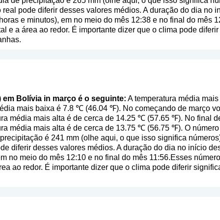
dia de precipitação é 265 mm (
olhe aqui, o que isso significa n
real pode diferir desses valores médios. A duração do dia no i
oras e minutos), em no meio do mês 12:38 e no final do mês 
al e a área ao redor. É importante dizer que o clima pode diferir
anhas.
) em Bolívia in março é o seguinte:
A temperatura média mais 
média mais baixa é 7.8 ℃ (46.04 ℉). No começando de março v
ura média mais alta é de cerca de 14.25 ℃ (57.65 ℉). No final
ura média mais alta é de cerca de 13.75 ℃ (56.75 ℉). O númer
 precipitação é 241 mm (
olhe aqui, o que isso significa números
de diferir desses valores médios. A duração do dia no início 
 em no meio do mês 12:10 e no final do mês 11:56.Esses número
rea ao redor. É importante dizer que o clima pode diferir signifi