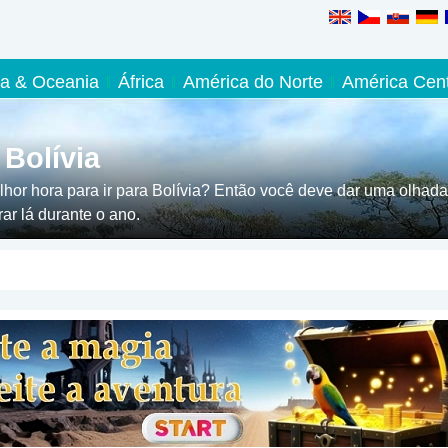
ia & Oceania
África
América do Norte
América Cent
Bolívia
hor hora para ir para Bolívia? Então você deve dar uma olhada
ar lá durante o ano.