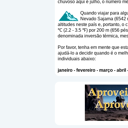
chuvoso aqui é julho, o número mé
Quando viajar para algu
Nevado Sajama (6542 m)
altitudes neste país e, portanto, 
℃ (2.2 - 3.5 ℉) por 200 m (656 pé
denominada inversão térmica, mes
Por favor, tenha em mente que est
ajudá-lo a decidir quando é o melh
individuais abaixo:
janeiro
-
fevereiro
-
março
-
abril