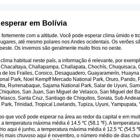
esperar em Bolívia
a fortemente com a altitude. Você pode esperar clima úmido e tr
lugares, até mesmo polares nos Andes ocidentais. Os verões s
oeste. Os invernos são geralmente muito frios no oeste.
clima habitual neste país, a informação é relevante, por exempl
i, Chacaltaya, Challapampa, Challapata, Chochís, Chuquisaca
de los Frailes, Coroico, Desaguadero, Guayaramerín, Huayna Pot
ional Park, Noel Kempff Mercado National Park, Oruro, Pando, P
alta, Rurrenabaque, Sajama National Park, Salar de Uyuni, Sam
 Chiquitos, San Juan, San Miguel de Velasco, San Miguel del 
elasco, Santa Cruz, Santiago de Chiquitos, Sorata, Sub Andean 
l Park, Trinidad, Tropical Lowlands, Tupiza, Uyuni, Yampupata,
o que você pode esperar na área ao redor da capital e em mui
o, a temperatura máxima média é 14.5 ℃ (58.1 ℉). A temperatu
frio aqui é junho, a temperatura máxima média é 12.5 ℃ (54.5 
ês mais chuvoso aqui é novembro, o número médio de dias ch