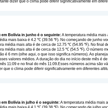
rtante dizer que o clima pode diferir significativamente em difer
) em Bolívia in junho é o seguinte:
A temperatura média mais a
média mais baixa é 4.2 ℃ (39.56 ℉). No começando de junho vo
ra média mais alta é de cerca de 12.75 ℃ (54.95 ℉). No final 
ura média mais alta é de cerca de 12.5 ℃ (54.5 ℉). O número 
ção é 6 mm (
olhe aqui, o que isso significa números
). Ao planej
esses valores médios. A duração do dia no início deste mês é 
mês 11:09 e no final do mês 11:09.Esses números acima são vál
er que o clima pode diferir significativamente em diferentes alt
 em Bolívia in julho é o seguinte:
A temperatura média mais al
média mais baixa é 4.1 ℃ (39.38 ℉). No começando de julho vo