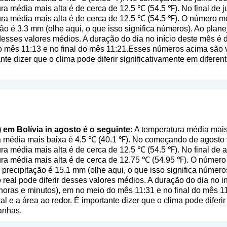
ra média mais alta é de cerca de 12.5 ℃ (54.5 ℉). No final de
ura média mais alta é de cerca de 12.5 ℃ (54.5 ℉). O número m
ção é 3.3 mm (
olhe aqui, o que isso significa números
). Ao plan
 desses valores médios. A duração do dia no início deste mês 
o mês 11:13 e no final do mês 11:21.Esses números acima são v
ante dizer que o clima pode diferir significativamente em diferen
) em Bolívia in agosto é o seguinte:
A temperatura média mais 
a média mais baixa é 4.5 ℃ (40.1 ℉). No começando de agosto
ra média mais alta é de cerca de 12.5 ℃ (54.5 ℉). No final de
ura média mais alta é de cerca de 12.75 ℃ (54.95 ℉). O númer
 precipitação é 15.1 mm (
olhe aqui, o que isso significa número
real pode diferir desses valores médios. A duração do dia no i
oras e minutos), em no meio do mês 11:31 e no final do mês 
al e a área ao redor. É importante dizer que o clima pode diferir
anhas.