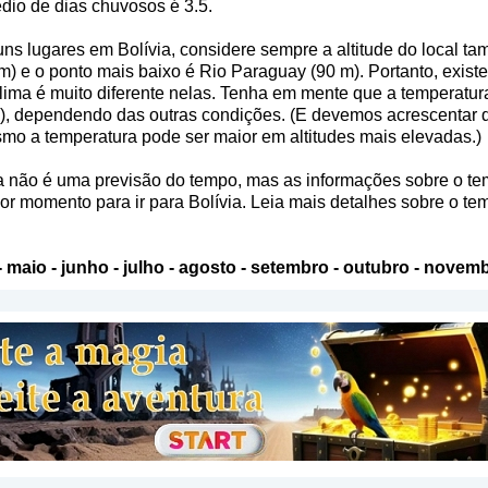
dio de dias chuvosos é 3.5.
ns lugares em Bolívia, considere sempre a altitude do local ta
 e o ponto mais baixo é Rio Paraguay (90 m). Portanto, exis
o clima é muito diferente nelas. Tenha em mente que a temperatur
s), dependendo das outras condições. (E devemos acrescentar 
mo a temperatura pode ser maior em altitudes mais elevadas.)
a não é uma previsão do tempo, mas as informações sobre o te
or momento para ir para Bolívia. Leia mais detalhes sobre o te
-
maio
-
junho
-
julho
-
agosto
-
setembro
-
outubro
-
novemb