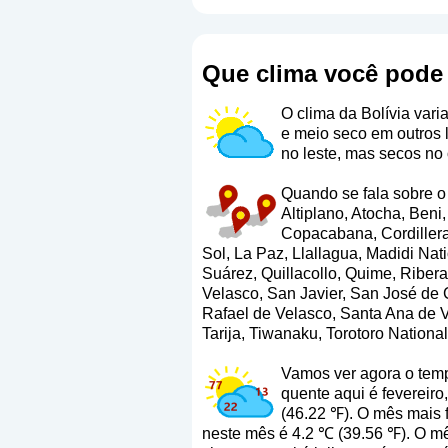
Que clima você pode 
O clima da Bolívia vari
e meio seco em outros 
no leste, mas secos no 
Quando se fala sobre o 
Altiplano, Atocha, Ben
Copacabana, Cordillera 
Sol, La Paz, Llallagua, Madidi Nat
Suárez, Quillacollo, Quime, Riber
Velasco, San Javier, San José de
Rafael de Velasco, Santa Ana de V
Tarija, Tiwanaku, Torotoro Nationa
Vamos ver agora o temp
quente aqui é fevereir
(46.22 ℉). O mês mais 
neste mês é 4.2 ℃ (39.56 ℉). O m