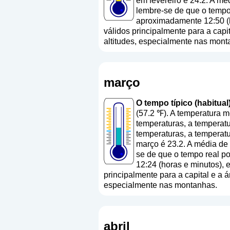
em fevereiro é 24.2. A mé
lembre-se de que o tempo 
aproximadamente 12:50 (h
válidos principalmente para a capit
altitudes, especialmente nas mont
março
O tempo típico (habitual
(57.2 ℉). A temperatura 
temperaturas, a temperat
temperaturas, a temperat
março é 23.2. A média de
se de que o tempo real po
12:24 (horas e minutos),
principalmente para a capital e a á
especialmente nas montanhas.
abril