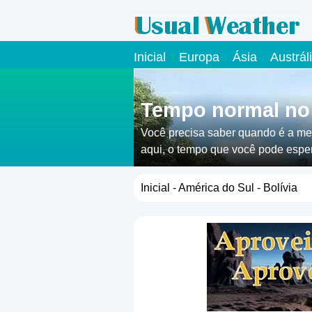
Inicial
Europa
Ásia
Austrál
Tempo normal no 
Você precisa saber quando é a mel
aqui, o tempo que você pode esper
Inicial
-
América do Sul
- Bolívia