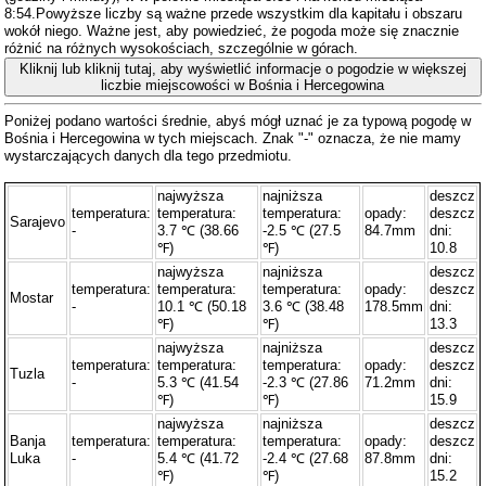
8:54.Powyższe liczby są ważne przede wszystkim dla kapitału i obszaru
wokół niego. Ważne jest, aby powiedzieć, że pogoda może się znacznie
różnić na różnych wysokościach, szczególnie w górach.
Kliknij lub kliknij tutaj, aby wyświetlić informacje o pogodzie w większej
liczbie miejscowości w Bośnia i Hercegowina
Poniżej podano wartości średnie, abyś mógł uznać je za typową pogodę w
Bośnia i Hercegowina w tych miejscach. Znak "-" oznacza, że ​​nie mamy
wystarczających danych dla tego przedmiotu.
najwyższa
najniższa
deszcz
temperatura:
temperatura:
temperatura:
opady:
deszcz
Sarajevo
-
3.7 ℃ (38.66
-2.5 ℃ (27.5
84.7mm
dni:
℉)
℉)
10.8
najwyższa
najniższa
deszcz
temperatura:
temperatura:
temperatura:
opady:
deszcz
Mostar
-
10.1 ℃ (50.18
3.6 ℃ (38.48
178.5mm
dni:
℉)
℉)
13.3
najwyższa
najniższa
deszcz
temperatura:
temperatura:
temperatura:
opady:
deszcz
Tuzla
-
5.3 ℃ (41.54
-2.3 ℃ (27.86
71.2mm
dni:
℉)
℉)
15.9
najwyższa
najniższa
deszcz
Banja
temperatura:
temperatura:
temperatura:
opady:
deszcz
Luka
-
5.4 ℃ (41.72
-2.4 ℃ (27.68
87.8mm
dni:
℉)
℉)
15.2