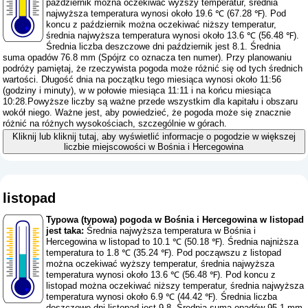
październik można oczekiwać wyższy temperatur, średnia
najwyższa temperatura wynosi około 19.6 ℃ (67.28 ℉). Pod
koncu z październik można oczekiwać niższy temperatur,
średnia najwyższa temperatura wynosi około 13.6 ℃ (56.48 ℉).
Średnia liczba deszczowe dni październik jest 8.1. Średnia
suma opadów 76.8 mm (
Spójrz co oznacza ten numer
). Przy planowaniu
podróży pamiętaj, że rzeczywista pogoda może różnić się od tych średnich
wartości. Długość dnia na początku tego miesiąca wynosi około 11:56
(godziny i minuty), w w połowie miesiąca 11:11 i na końcu miesiąca
10:28.Powyższe liczby są ważne przede wszystkim dla kapitału i obszaru
wokół niego. Ważne jest, aby powiedzieć, że pogoda może się znacznie
różnić na różnych wysokościach, szczególnie w górach.
Kliknij lub kliknij tutaj, aby wyświetlić informacje o pogodzie w większej
liczbie miejscowości w Bośnia i Hercegowina
listopad
Typowa (typowa) pogoda w Bośnia i Hercegowina w listopad
jest taka:
Średnia najwyższa temperatura w Bośnia i
Hercegowina w listopad to 10.1 ℃ (50.18 ℉). Średnia najniższa
temperatura to 1.8 ℃ (35.24 ℉). Pod począwszu z listopad
można oczekiwać wyższy temperatur, średnia najwyższa
temperatura wynosi około 13.6 ℃ (56.48 ℉). Pod koncu z
listopad można oczekiwać niższy temperatur, średnia najwyższa
temperatura wynosi około 6.9 ℃ (44.42 ℉). Średnia liczba
deszczowe dni listopad jest 9.8. Średnia suma opadów 95.1 mm