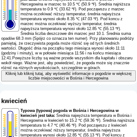
Hercegowina w marzec to 10.5 ℃ (50.9 ℉). Średnia najniższa
temperatura to 0.9 ℃ (33.62 ℉). Pod począwszu z marzec
można oczekiwać niższy temperatur, średnia najwyższa
temperatura wynosi około 8.35 ℃ (47.03 ℉). Pod koncu z
marzec można oczekiwać wyższy temperatur, średnia
najwyższa temperatura wynosi około 12.85 ℃ (55.13 ℉).
Średnia liczba deszczowe dni marzec jest 10.1. Średnia suma
opadów 68.3 mm (
Spójrz co oznacza ten numer
). Przy planowaniu podróży
pamiętaj, że rzeczywista pogoda może różnić się od tych średnich
wartości. Długość dnia na początku tego miesiąca wynosi około 11:11
(godziny i minuty), w w połowie miesiąca 11:56 i na końcu miesiąca
12:41.Powyższe liczby są ważne przede wszystkim dla kapitału i obszaru
wokół niego. Ważne jest, aby powiedzieć, że pogoda może się znacznie
różnić na różnych wysokościach, szczególnie w górach.
Kliknij lub kliknij tutaj, aby wyświetlić informacje o pogodzie w większej
liczbie miejscowości w Bośnia i Hercegowina
kwiecień
Typowa (typowa) pogoda w Bośnia i Hercegowina w
kwiecień jest taka:
Średnia najwyższa temperatura w Bośnia i
Hercegowina w kwiecień to 15.2 ℃ (59.36 ℉). Średnia najniższa
temperatura to 4.7 ℃ (40.46 ℉). Pod począwszu z kwiecień
można oczekiwać niższy temperatur, średnia najwyższa
temperatura wynosi około 12.85 ℃ (55.13 ℉). Pod koncu z