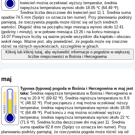
kwiecień można oczekiwać wyższy temperatur, średnia
najwyższa temperatura wynosi około 18.05 ℃ (64.49 ℉).
Średnia liczba deszczowe dni kwiecień jest 11.1. Średnia suma
opadów 74.5 mm (
Spójrz co oznacza ten numer
). Przy planowaniu podróży
pamiętaj, że rzeczywista pogoda może różnić się od tych średnich
wartości. Długość dnia na początku tego miesiąca wynosi około 12:41
(godziny i minuty), w w połowie miesiąca 13:26 i na końcu miesiąca
14:07.Powyższe liczby są ważne przede wszystkim dla kapitału i obszaru
wokół niego. Ważne jest, aby powiedzieć, że pogoda może się znacznie
różnić na różnych wysokościach, szczególnie w górach.
Kliknij lub kliknij tutaj, aby wyświetlić informacje o pogodzie w większej
liczbie miejscowości w Bośnia i Hercegowina
maj
Typowa (typowa) pogoda w Bośnia i Hercegowina w maj jest
taka:
Średnia najwyższa temperatura w Bośnia i Hercegowina w
maj to 20.9 ℃ (69.62 ℉). Średnia najniższa temperatura to 8.9
℃ (48.02 ℉). Pod począwszu z maj można oczekiwać niższy
temperatur, średnia najwyższa temperatura wynosi około 18.05
℃ (64.49 ℉). Pod koncu z maj można oczekiwać wyższy
temperatur, średnia najwyższa temperatura wynosi około 22 ℃
(71.6 ℉). Średnia liczba deszczowe dni maj jest 11. Średnia
suma opadów 82.8 mm (
Spójrz co oznacza ten numer
). Przy
planowaniu podróży pamiętaj, że rzeczywista pogoda może różnić się od