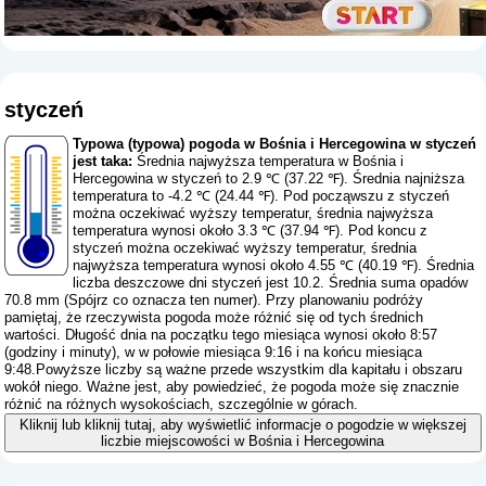
styczeń
Typowa (typowa) pogoda w Bośnia i Hercegowina w styczeń
jest taka:
Średnia najwyższa temperatura w Bośnia i
Hercegowina w styczeń to 2.9 ℃ (37.22 ℉). Średnia najniższa
temperatura to -4.2 ℃ (24.44 ℉). Pod począwszu z styczeń
można oczekiwać wyższy temperatur, średnia najwyższa
temperatura wynosi około 3.3 ℃ (37.94 ℉). Pod koncu z
styczeń można oczekiwać wyższy temperatur, średnia
najwyższa temperatura wynosi około 4.55 ℃ (40.19 ℉). Średnia
liczba deszczowe dni styczeń jest 10.2. Średnia suma opadów
70.8 mm (
Spójrz co oznacza ten numer
). Przy planowaniu podróży
pamiętaj, że rzeczywista pogoda może różnić się od tych średnich
wartości. Długość dnia na początku tego miesiąca wynosi około 8:57
(godziny i minuty), w w połowie miesiąca 9:16 i na końcu miesiąca
9:48.Powyższe liczby są ważne przede wszystkim dla kapitału i obszaru
wokół niego. Ważne jest, aby powiedzieć, że pogoda może się znacznie
różnić na różnych wysokościach, szczególnie w górach.
Kliknij lub kliknij tutaj, aby wyświetlić informacje o pogodzie w większej
liczbie miejscowości w Bośnia i Hercegowina