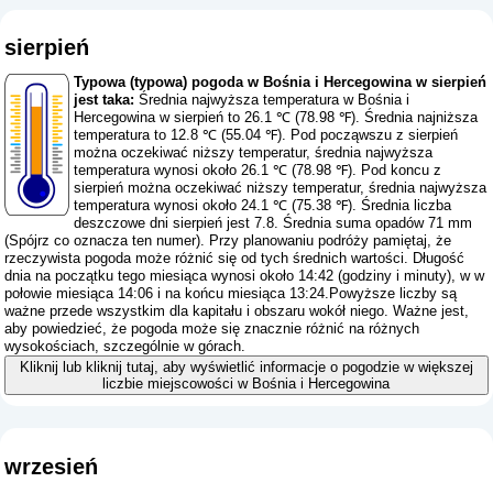
sierpień
Typowa (typowa) pogoda w Bośnia i Hercegowina w sierpień
jest taka:
Średnia najwyższa temperatura w Bośnia i
Hercegowina w sierpień to 26.1 ℃ (78.98 ℉). Średnia najniższa
temperatura to 12.8 ℃ (55.04 ℉). Pod począwszu z sierpień
można oczekiwać niższy temperatur, średnia najwyższa
temperatura wynosi około 26.1 ℃ (78.98 ℉). Pod koncu z
sierpień można oczekiwać niższy temperatur, średnia najwyższa
temperatura wynosi około 24.1 ℃ (75.38 ℉). Średnia liczba
deszczowe dni sierpień jest 7.8. Średnia suma opadów 71 mm
(
Spójrz co oznacza ten numer
). Przy planowaniu podróży pamiętaj, że
rzeczywista pogoda może różnić się od tych średnich wartości. Długość
dnia na początku tego miesiąca wynosi około 14:42 (godziny i minuty), w w
połowie miesiąca 14:06 i na końcu miesiąca 13:24.Powyższe liczby są
ważne przede wszystkim dla kapitału i obszaru wokół niego. Ważne jest,
aby powiedzieć, że pogoda może się znacznie różnić na różnych
wysokościach, szczególnie w górach.
Kliknij lub kliknij tutaj, aby wyświetlić informacje o pogodzie w większej
liczbie miejscowości w Bośnia i Hercegowina
wrzesień