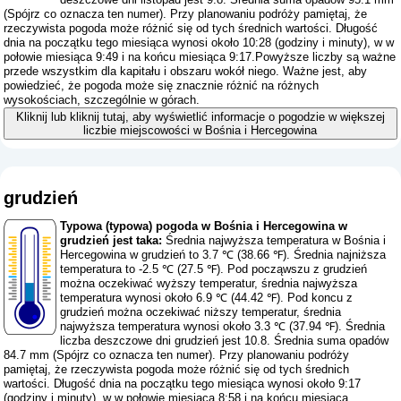
(
Spójrz co oznacza ten numer
). Przy planowaniu podróży pamiętaj, że
rzeczywista pogoda może różnić się od tych średnich wartości. Długość
dnia na początku tego miesiąca wynosi około 10:28 (godziny i minuty), w w
połowie miesiąca 9:49 i na końcu miesiąca 9:17.Powyższe liczby są ważne
przede wszystkim dla kapitału i obszaru wokół niego. Ważne jest, aby
powiedzieć, że pogoda może się znacznie różnić na różnych
wysokościach, szczególnie w górach.
Kliknij lub kliknij tutaj, aby wyświetlić informacje o pogodzie w większej
liczbie miejscowości w Bośnia i Hercegowina
grudzień
Typowa (typowa) pogoda w Bośnia i Hercegowina w
grudzień jest taka:
Średnia najwyższa temperatura w Bośnia i
Hercegowina w grudzień to 3.7 ℃ (38.66 ℉). Średnia najniższa
temperatura to -2.5 ℃ (27.5 ℉). Pod począwszu z grudzień
można oczekiwać wyższy temperatur, średnia najwyższa
temperatura wynosi około 6.9 ℃ (44.42 ℉). Pod koncu z
grudzień można oczekiwać niższy temperatur, średnia
najwyższa temperatura wynosi około 3.3 ℃ (37.94 ℉). Średnia
liczba deszczowe dni grudzień jest 10.8. Średnia suma opadów
84.7 mm (
Spójrz co oznacza ten numer
). Przy planowaniu podróży
pamiętaj, że rzeczywista pogoda może różnić się od tych średnich
wartości. Długość dnia na początku tego miesiąca wynosi około 9:17
(godziny i minuty), w w połowie miesiąca 8:58 i na końcu miesiąca