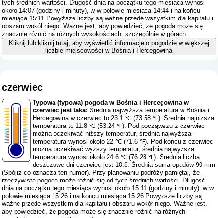
tych średnich wartości. Długość dnia na początku tego miesiąca wynosi
około 14:07 (godziny i minuty), w w połowie miesiąca 14:44 i na końcu
miesiąca 15:11.Powyższe liczby są ważne przede wszystkim dla kapitału i
obszaru wokół niego. Ważne jest, aby powiedzieć, że pogoda może się
znacznie różnić na różnych wysokościach, szczególnie w górach.
Kliknij lub kliknij tutaj, aby wyświetlić informacje o pogodzie w większej
liczbie miejscowości w Bośnia i Hercegowina
czerwiec
Typowa (typowa) pogoda w Bośnia i Hercegowina w
czerwiec jest taka:
Średnia najwyższa temperatura w Bośnia i
Hercegowina w czerwiec to 23.1 ℃ (73.58 ℉). Średnia najniższa
temperatura to 11.8 ℃ (53.24 ℉). Pod począwszu z czerwiec
można oczekiwać niższy temperatur, średnia najwyższa
temperatura wynosi około 22 ℃ (71.6 ℉). Pod koncu z czerwiec
można oczekiwać wyższy temperatur, średnia najwyższa
temperatura wynosi około 24.6 ℃ (76.28 ℉). Średnia liczba
deszczowe dni czerwiec jest 10.8. Średnia suma opadów 90 mm
(
Spójrz co oznacza ten numer
). Przy planowaniu podróży pamiętaj, że
rzeczywista pogoda może różnić się od tych średnich wartości. Długość
dnia na początku tego miesiąca wynosi około 15:11 (godziny i minuty), w w
połowie miesiąca 15:26 i na końcu miesiąca 15:26.Powyższe liczby są
ważne przede wszystkim dla kapitału i obszaru wokół niego. Ważne jest,
aby powiedzieć, że pogoda może się znacznie różnić na różnych