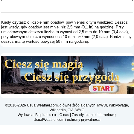
Kiedy czytasz o liczbie mm opadów, powinieneś o tym wiedzieć: Deszcz
jest wtedy, gdy opadów jest mniej niż 2,5 mm (0,1 in) na godzinę. Przy
umiarkowanym deszczu liczba ta wynosi od 2,5 mm do 10 mm (0,4 cala),
przy ulewnym deszczu wynosi ona 10 mm - 50 mm (2,0 cala). Bardzo silny
deszcz ma tę wartość powyżej 50 mm na godzinę.
©2018-2026 UsualWeather.com, główne źródła danych: MWDI, WikiVoyage,
Wikipedia, CIA, WMO
Wydawca: Bispiral, s.r.o. |
O nas
|
Zasady stronie internetowej
UsualWeather.com i ochrony prywatności