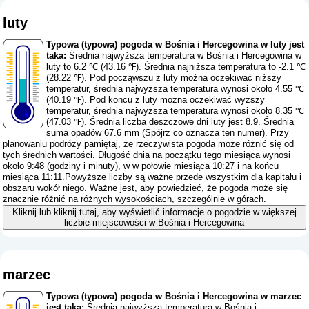
luty
Typowa (typowa) pogoda w Bośnia i Hercegowina w luty jest
taka:
Średnia najwyższa temperatura w Bośnia i Hercegowina w
luty to 6.2 ℃ (43.16 ℉). Średnia najniższa temperatura to -2.1 ℃
(28.22 ℉). Pod począwszu z luty można oczekiwać niższy
temperatur, średnia najwyższa temperatura wynosi około 4.55 ℃
(40.19 ℉). Pod koncu z luty można oczekiwać wyższy
temperatur, średnia najwyższa temperatura wynosi około 8.35 ℃
(47.03 ℉). Średnia liczba deszczowe dni luty jest 8.9. Średnia
suma opadów 67.6 mm (
Spójrz co oznacza ten numer
). Przy
planowaniu podróży pamiętaj, że rzeczywista pogoda może różnić się od
tych średnich wartości. Długość dnia na początku tego miesiąca wynosi
około 9:48 (godziny i minuty), w w połowie miesiąca 10:27 i na końcu
miesiąca 11:11.Powyższe liczby są ważne przede wszystkim dla kapitału i
obszaru wokół niego. Ważne jest, aby powiedzieć, że pogoda może się
znacznie różnić na różnych wysokościach, szczególnie w górach.
Kliknij lub kliknij tutaj, aby wyświetlić informacje o pogodzie w większej
liczbie miejscowości w Bośnia i Hercegowina
marzec
Typowa (typowa) pogoda w Bośnia i Hercegowina w marzec
jest taka:
Średnia najwyższa temperatura w Bośnia i