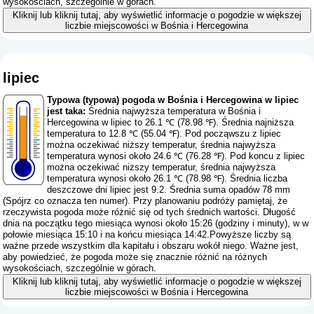
wysokościach, szczególnie w górach.
Kliknij lub kliknij tutaj, aby wyświetlić informacje o pogodzie w większej
liczbie miejscowości w Bośnia i Hercegowina
lipiec
Typowa (typowa) pogoda w Bośnia i Hercegowina w lipiec
jest taka:
Średnia najwyższa temperatura w Bośnia i
Hercegowina w lipiec to 26.1 ℃ (78.98 ℉). Średnia najniższa
temperatura to 12.8 ℃ (55.04 ℉). Pod począwszu z lipiec
można oczekiwać niższy temperatur, średnia najwyższa
temperatura wynosi około 24.6 ℃ (76.28 ℉). Pod koncu z lipiec
można oczekiwać niższy temperatur, średnia najwyższa
temperatura wynosi około 26.1 ℃ (78.98 ℉). Średnia liczba
deszczowe dni lipiec jest 9.2. Średnia suma opadów 78 mm
(
Spójrz co oznacza ten numer
). Przy planowaniu podróży pamiętaj, że
rzeczywista pogoda może różnić się od tych średnich wartości. Długość
dnia na początku tego miesiąca wynosi około 15:26 (godziny i minuty), w w
połowie miesiąca 15:10 i na końcu miesiąca 14:42.Powyższe liczby są
ważne przede wszystkim dla kapitału i obszaru wokół niego. Ważne jest,
aby powiedzieć, że pogoda może się znacznie różnić na różnych
wysokościach, szczególnie w górach.
Kliknij lub kliknij tutaj, aby wyświetlić informacje o pogodzie w większej
liczbie miejscowości w Bośnia i Hercegowina