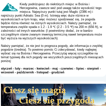
Kiedy podróżujesz do niektórych miejsc w Bośnia i
Hercegowina, zawsze weź pod uwagę także wysokość tego
miejsca. Najwyższy punkt tutaj jest Maglic (2386 m) i
najniższy punkt Adriatic Sea (0 m). Istnieją więc duże różnice w
wysokościach w tym kraju, więc możesz spodziewać się, że pogoda
będzie różna również na różnych wysokościach. Należy pamiętać, że
temperatura zwykle spada o 1.2 - 1.9 ℃ (2.2 - 3.5 ℉) na 200 m (656 ft), w
zależności od innych warunków. (I powinniśmy dodać, że w bardzo
szczególnym stanie zwanym inwersją termiczną nawet temperatura może
być wyższa na wyższych wysokościach).
Należy pamiętać, że nie jest to prognoza pogody, ale informacja o zwykłej
pogodzie (średnia). To powinno pomóc Ci zdecydować, kiedy najlepiej
wybrać się na Bośnia i Hercegowina. Przeczytaj więcej szczegółów na
temat typowej dla nich pogody we wszystkich poszczególnych miesiącach
poniżej:
styczeń
-
luty
-
marzec
-
kwiecień
-
maj
-
czerwiec
-
lipiec
-
sierpień
-
wrzesień
-
październik
-
listopad
-
grudzień