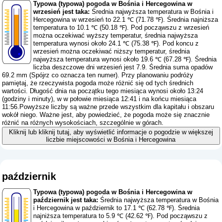
Typowa (typowa) pogoda w Bośnia i Hercegowina w
wrzesień jest taka:
Średnia najwyższa temperatura w Bośnia i
Hercegowina w wrzesień to 22.1 ℃ (71.78 ℉). Średnia najniższa
temperatura to 10.1 ℃ (50.18 ℉). Pod począwszu z wrzesień
można oczekiwać wyższy temperatur, średnia najwyższa
temperatura wynosi około 24.1 ℃ (75.38 ℉). Pod koncu z
wrzesień można oczekiwać niższy temperatur, średnia
najwyższa temperatura wynosi około 19.6 ℃ (67.28 ℉). Średnia
liczba deszczowe dni wrzesień jest 7.9. Średnia suma opadów
69.2 mm (
Spójrz co oznacza ten numer
). Przy planowaniu podróży
pamiętaj, że rzeczywista pogoda może różnić się od tych średnich
wartości. Długość dnia na początku tego miesiąca wynosi około 13:24
(godziny i minuty), w w połowie miesiąca 12:41 i na końcu miesiąca
11:56.Powyższe liczby są ważne przede wszystkim dla kapitału i obszaru
wokół niego. Ważne jest, aby powiedzieć, że pogoda może się znacznie
różnić na różnych wysokościach, szczególnie w górach.
Kliknij lub kliknij tutaj, aby wyświetlić informacje o pogodzie w większej
liczbie miejscowości w Bośnia i Hercegowina
październik
Typowa (typowa) pogoda w Bośnia i Hercegowina w
październik jest taka:
Średnia najwyższa temperatura w Bośnia
i Hercegowina w październik to 17.1 ℃ (62.78 ℉). Średnia
najniższa temperatura to 5.9 ℃ (42.62 ℉). Pod począwszu z