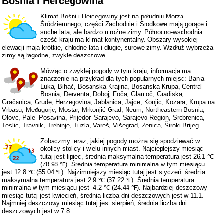
Bośnia i Hercegowina
Klimat Bośni i Hercegowiny jest na południu Morza
Śródziemnego, części Zachodnie i Środkowe mają gorące i
suche lata, ale bardzo mroźne zimy. Północno-wschodnia
część kraju ma klimat kontynentalny. Obszary wysokiej
elewacji mają krótkie, chłodne lata i długie, surowe zimy. Wzdłuż wybrzeża
zimy są łagodne, zwykle deszczowe.
Mówiąc o zwykłej pogody w tym kraju, informacja ma
znaczenie na przykład dla tych popularnych miejsc: Banja
Luka, Bihać, Bosanska Krajina, Bosanska Krupa, Central
Bosnia, Derventa, Doboj, Foča, Glamoč, Gradiska,
Gračanica, Grude, Herzegovina, Jablanica, Jajce, Konjic, Kozara, Krupa na
Vrbasu, Međugorje, Mostar, Mrkonjić Grad, Neum, Northeastern Bosnia,
Olovo, Pale, Posavina, Prijedor, Sarajevo, Sarajevo Region, Srebrenica,
Teslic, Travnik, Trebinje, Tuzla, Vareš, Višegrad, Zenica, Široki Brijeg.
Zobaczmy teraz, jakiej pogody można się spodziewać w
okolicy stolicy i wielu innych miast. Najcieplejszy miesiąc
tutaj jest lipiec, średnia maksymalna temperatura jest 26.1 ℃
(78.98 ℉). Średnia temperatura minimalna w tym miesiącu
jest 12.8 ℃ (55.04 ℉). Najzimniejszy miesiąc tutaj jest styczeń, średnia
maksymalna temperatura jest 2.9 ℃ (37.22 ℉). Średnia temperatura
minimalna w tym miesiącu jest -4.2 ℃ (24.44 ℉). Najbardziej deszczowy
miesiąc tutaj jest kwiecień, średnia liczba dni deszczowych jest w 11.1.
Najmniej deszczowy miesiąc tutaj jest sierpień, średnia liczba dni
deszczowych jest w 7.8.