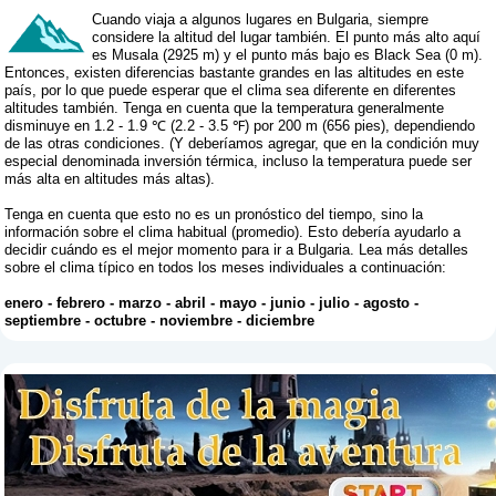
Cuando viaja a algunos lugares en Bulgaria, siempre
considere la altitud del lugar también. El punto más alto aquí
es Musala (2925 m) y el punto más bajo es Black Sea (0 m).
Entonces, existen diferencias bastante grandes en las altitudes en este
país, por lo que puede esperar que el clima sea diferente en diferentes
altitudes también. Tenga en cuenta que la temperatura generalmente
disminuye en 1.2 - 1.9 ℃ (2.2 - 3.5 ℉) por 200 m (656 pies), dependiendo
de las otras condiciones. (Y deberíamos agregar, que en la condición muy
especial denominada inversión térmica, incluso la temperatura puede ser
más alta en altitudes más altas).
Tenga en cuenta que esto no es un pronóstico del tiempo, sino la
información sobre el clima habitual (promedio). Esto debería ayudarlo a
decidir cuándo es el mejor momento para ir a Bulgaria. Lea más detalles
sobre el clima típico en todos los meses individuales a continuación:
enero
-
febrero
-
marzo
-
abril
-
mayo
-
junio
-
julio
-
agosto
-
septiembre
-
octubre
-
noviembre
-
diciembre