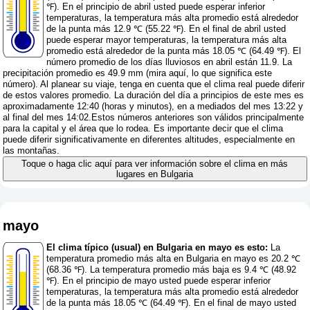
℉). En el principio de abril usted puede esperar inferior
temperaturas, la temperatura más alta promedio está alrededor
de la punta más 12.9 ℃ (55.22 ℉). En el final de abril usted
puede esperar mayor temperaturas, la temperatura más alta
promedio está alrededor de la punta más 18.05 ℃ (64.49 ℉). El
número promedio de los días lluviosos en abril están 11.9. La
precipitación promedio es 49.9 mm (
mira aquí, lo que significa este
número
). Al planear su viaje, tenga en cuenta que el clima real puede diferir
de estos valores promedio. La duración del día a principios de este mes es
aproximadamente 12:40 (horas y minutos), en a mediados del mes 13:22 y
al final del mes 14:02.Estos números anteriores son válidos principalmente
para la capital y el área que lo rodea. Es importante decir que el clima
puede diferir significativamente en diferentes altitudes, especialmente en
las montañas.
Toque o haga clic aquí para ver información sobre el clima en más
lugares en Bulgaria
mayo
El clima típico (usual) en Bulgaria en mayo es esto:
La
temperatura promedio más alta en Bulgaria en mayo es 20.2 ℃
(68.36 ℉). La temperatura promedio más baja es 9.4 ℃ (48.92
℉). En el principio de mayo usted puede esperar inferior
temperaturas, la temperatura más alta promedio está alrededor
de la punta más 18.05 ℃ (64.49 ℉). En el final de mayo usted