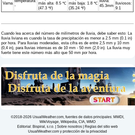
temperatura:
lluvia:
Varna
más alta: 8.5 ℃
más baja: 1.8 ℃
lluviosos:
-
45.3mm
(47.3 ℉)
(35.24 ℉)
9.1
Cuando lea acerca del número de milímetros de lluvia, debe saber esto: La
lluvia liviana es cuando la tasa de precipitación es menor a 2.5 mm (0.1 in)
por hora. Para lluvias moderadas, esta cifra es de entre 2,5 mm y 10 mm
(0,4 in), para lluvias intensas es de 10 mm - 50 mm (2,0 in). La lluvia muy
fuerte tiene este número más alto que 50 mm por hora.
©2018-2026 UsualWeather.com, fuentes de datos principales: MWDI,
WikiVoyage, Wikipedia, CIA, WMO
Editorial: Bispiral, s.r.o. |
Sobre nosotros
|
Reglas del sitio web
UsualWeather.com y protección de la privacidad