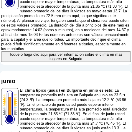
puede esperar mayor temperaturas, la temperatura más alta
promedio está alrededor de la punta más 21.85 ℃ (71.33 ℉). El
número promedio de los días lluviosos en mayo están 13.7. La
precipitación promedio es 72.5 mm (
mira aquí, lo que significa este
número
). Al planear su viaje, tenga en cuenta que el clima real puede diferir
de estos valores promedio. La duración del día a principios de este mes es
aproximadamente 14:02 (horas y minutos), en a mediados del mes 14:37 y
al final del mes 15:03.Estos números anteriores son válidos principalmente
para la capital y el área que lo rodea. Es importante decir que el clima
puede diferir significativamente en diferentes altitudes, especialmente en
las montañas.
Toque o haga clic aquí para ver información sobre el clima en más
lugares en Bulgaria
junio
El clima típico (usual) en Bulgaria en junio es esto:
La
temperatura promedio más alta en Bulgaria en junio es 23.5 ℃
(74.3 ℉). La temperatura promedio más baja es 12.2 ℃ (53.96
℉). En el principio de junio usted puede esperar inferior
temperaturas, la temperatura más alta promedio está alrededor
de la punta más 21.85 ℃ (71.33 ℉). En el final de junio usted
puede esperar mayor temperaturas, la temperatura más alta
promedio está alrededor de la punta más 24.7 ℃ (76.46 ℉). El
número promedio de los días lluviosos en junio están 13.3. La