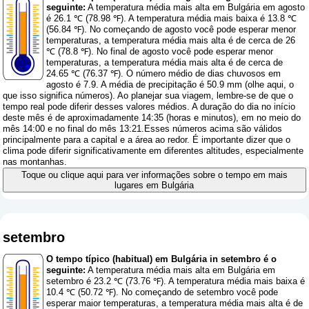
seguinte:
A temperatura média mais alta em Bulgária em agosto
é 26.1 ℃ (78.98 ℉). A temperatura média mais baixa é 13.8 ℃
(56.84 ℉). No começando de agosto você pode esperar menor
temperaturas, a temperatura média mais alta é de cerca de 26
℃ (78.8 ℉). No final de agosto você pode esperar menor
temperaturas, a temperatura média mais alta é de cerca de
24.65 ℃ (76.37 ℉). O número médio de dias chuvosos em
agosto é 7.9. A média de precipitação é 50.9 mm (
olhe aqui, o
que isso significa números
). Ao planejar sua viagem, lembre-se de que o
tempo real pode diferir desses valores médios. A duração do dia no início
deste mês é de aproximadamente 14:35 (horas e minutos), em no meio do
mês 14:00 e no final do mês 13:21.Esses números acima são válidos
principalmente para a capital e a área ao redor. É importante dizer que o
clima pode diferir significativamente em diferentes altitudes, especialmente
nas montanhas.
Toque ou clique aqui para ver informações sobre o tempo em mais
lugares em Bulgária
setembro
O tempo típico (habitual) em Bulgária in setembro é o
seguinte:
A temperatura média mais alta em Bulgária em
setembro é 23.2 ℃ (73.76 ℉). A temperatura média mais baixa é
10.4 ℃ (50.72 ℉). No começando de setembro você pode
esperar maior temperaturas, a temperatura média mais alta é de