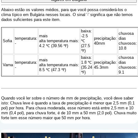
Abaixo estão os valores médios, para que você possa considerá-los o
clima típico em Bulgária nesses locais. O sinal '-' significa que não temos
dados suficientes para este item.
baixa:
chuvosa
mais
-2.5
temperatura:
precipitação:
dias
Sofia
alta temperatura mais:
℃
-
40mm
chuvosos:
4.2 ℃ (39.56 ℉)
(27.5
10.8
℉)
baixa:
chuvosa
mais
temperatura:
1.8 ℃
precipitação:
dias
Varna
alta temperatura mais:
-
(35.24
45.3mm
chuvosos:
8.5 ℃ (47.3 ℉)
℉)
9.1
Quando você ler sobre o número de mm de precipitação, você deve saber
isto: Chuva leve é ​​quando a taxa de precipitação é menor que 2,5 mm (0,1
pol) por hora. Para chuva moderada, esse número está entre 2,5 mm e 10
mm (0,4 pol), para chuva forte, é de 10 mm a 50 mm (2,0 pol). Chuva muito
forte tem esse número maior que 50 mm por hora.