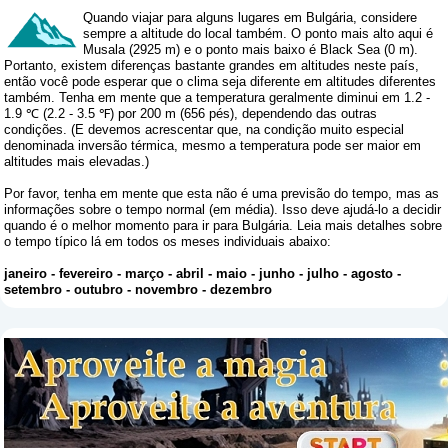
Quando viajar para alguns lugares em Bulgária, considere
sempre a altitude do local também. O ponto mais alto aqui é
Musala (2925 m) e o ponto mais baixo é Black Sea (0 m).
Portanto, existem diferenças bastante grandes em altitudes neste país,
então você pode esperar que o clima seja diferente em altitudes diferentes
também. Tenha em mente que a temperatura geralmente diminui em 1.2 -
1.9 ℃ (2.2 - 3.5 ℉) por 200 m (656 pés), dependendo das outras
condições. (E devemos acrescentar que, na condição muito especial
denominada inversão térmica, mesmo a temperatura pode ser maior em
altitudes mais elevadas.)
Por favor, tenha em mente que esta não é uma previsão do tempo, mas as
informações sobre o tempo normal (em média). Isso deve ajudá-lo a decidir
quando é o melhor momento para ir para Bulgária. Leia mais detalhes sobre
o tempo típico lá em todos os meses individuais abaixo:
janeiro
-
fevereiro
-
março
-
abril
-
maio
-
junho
-
julho
-
agosto
-
setembro
-
outubro
-
novembro
-
dezembro