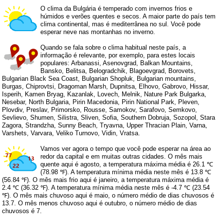
O clima da Bulgária é temperado com invernos frios e
húmidos e verões quentes e secos. A maior parte do país tem
clima continental, mas é mediterrânea no sul. Você pode
esperar neve nas montanhas no inverno.
Quando se fala sobre o clima habitual neste país, a
informação é relevante, por exemplo, para estes locais
populares: Arbanassi, Asenovgrad, Balkan Mountains,
Bansko, Belitsa, Belogradchik, Blagoevgrad, Borovets,
Bulgarian Black Sea Coast, Bulgarian Shopluk, Bulgarian mountains,
Burgas, Chiprovtsi, Dragoman Marsh, Dupnitsa, Elhovo, Gabrovo, Hissar,
Isperih, Kamen Bryag, Kazanlak, Lovech, Melnik, Nature Park Bulgarka,
Nesebar, North Bulgaria, Pirin Macedonia, Pirin National Park, Pleven,
Plovdiv, Preslav, Primorsko, Rousse, Samokov, Sarafovo, Semkovo,
Sevlievo, Shumen, Silistra, Sliven, Sofia, Southern Dobruja, Sozopol, Stara
Zagora, Strandzha, Sunny Beach, Tryavna, Upper Thracian Plain, Varna,
Varshets, Varvara, Veliko Turnovo, Vidin, Vratsa.
Vamos ver agora o tempo que você pode esperar na área ao
redor da capital e em muitas outras cidades. O mês mais
quente aqui é agosto, a temperatura máxima média é 26.1 ℃
(78.98 ℉). A temperatura mínima média neste mês é 13.8 ℃
(56.84 ℉). O mês mais frio aqui é janeiro, a temperatura máxima média é
2.4 ℃ (36.32 ℉). A temperatura mínima média neste mês é -4.7 ℃ (23.54
℉). O mês mais chuvoso aqui é maio, o número médio de dias chuvosos é
13.7. O mês menos chuvoso aqui é outubro, o número médio de dias
chuvosos é 7.