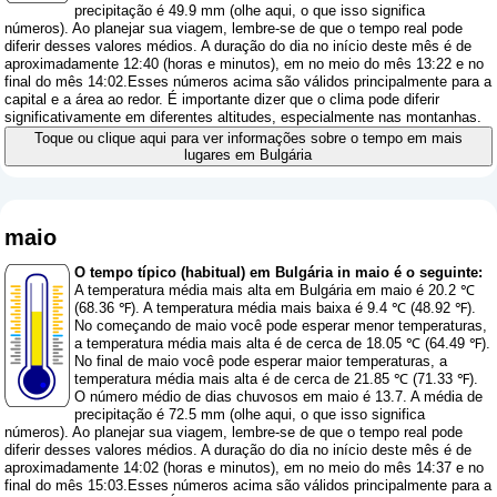
precipitação é 49.9 mm (
olhe aqui, o que isso significa
números
). Ao planejar sua viagem, lembre-se de que o tempo real pode
diferir desses valores médios. A duração do dia no início deste mês é de
aproximadamente 12:40 (horas e minutos), em no meio do mês 13:22 e no
final do mês 14:02.Esses números acima são válidos principalmente para a
capital e a área ao redor. É importante dizer que o clima pode diferir
significativamente em diferentes altitudes, especialmente nas montanhas.
Toque ou clique aqui para ver informações sobre o tempo em mais
lugares em Bulgária
maio
O tempo típico (habitual) em Bulgária in maio é o seguinte:
A temperatura média mais alta em Bulgária em maio é 20.2 ℃
(68.36 ℉). A temperatura média mais baixa é 9.4 ℃ (48.92 ℉).
No começando de maio você pode esperar menor temperaturas,
a temperatura média mais alta é de cerca de 18.05 ℃ (64.49 ℉).
No final de maio você pode esperar maior temperaturas, a
temperatura média mais alta é de cerca de 21.85 ℃ (71.33 ℉).
O número médio de dias chuvosos em maio é 13.7. A média de
precipitação é 72.5 mm (
olhe aqui, o que isso significa
números
). Ao planejar sua viagem, lembre-se de que o tempo real pode
diferir desses valores médios. A duração do dia no início deste mês é de
aproximadamente 14:02 (horas e minutos), em no meio do mês 14:37 e no
final do mês 15:03.Esses números acima são válidos principalmente para a