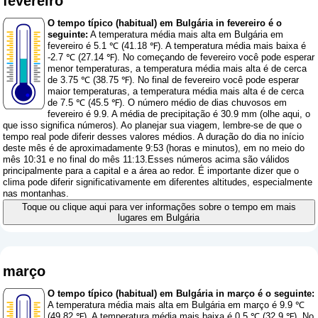
fevereiro
O tempo típico (habitual) em Bulgária in fevereiro é o
seguinte:
A temperatura média mais alta em Bulgária em
fevereiro é 5.1 ℃ (41.18 ℉). A temperatura média mais baixa é
-2.7 ℃ (27.14 ℉). No começando de fevereiro você pode esperar
menor temperaturas, a temperatura média mais alta é de cerca
de 3.75 ℃ (38.75 ℉). No final de fevereiro você pode esperar
maior temperaturas, a temperatura média mais alta é de cerca
de 7.5 ℃ (45.5 ℉). O número médio de dias chuvosos em
fevereiro é 9.9. A média de precipitação é 30.9 mm (
olhe aqui, o
que isso significa números
). Ao planejar sua viagem, lembre-se de que o
tempo real pode diferir desses valores médios. A duração do dia no início
deste mês é de aproximadamente 9:53 (horas e minutos), em no meio do
mês 10:31 e no final do mês 11:13.Esses números acima são válidos
principalmente para a capital e a área ao redor. É importante dizer que o
clima pode diferir significativamente em diferentes altitudes, especialmente
nas montanhas.
Toque ou clique aqui para ver informações sobre o tempo em mais
lugares em Bulgária
março
O tempo típico (habitual) em Bulgária in março é o seguinte:
A temperatura média mais alta em Bulgária em março é 9.9 ℃
(49.82 ℉). A temperatura média mais baixa é 0.5 ℃ (32.9 ℉). No