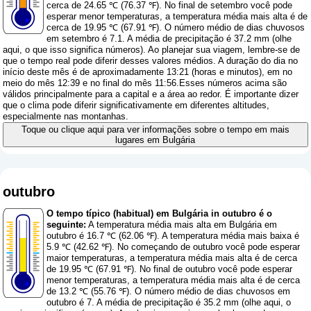
cerca de 24.65 ℃ (76.37 ℉). No final de setembro você pode
esperar menor temperaturas, a temperatura média mais alta é de
cerca de 19.95 ℃ (67.91 ℉). O número médio de dias chuvosos
em setembro é 7.1. A média de precipitação é 37.2 mm (
olhe
aqui, o que isso significa números
). Ao planejar sua viagem, lembre-se de
que o tempo real pode diferir desses valores médios. A duração do dia no
início deste mês é de aproximadamente 13:21 (horas e minutos), em no
meio do mês 12:39 e no final do mês 11:56.Esses números acima são
válidos principalmente para a capital e a área ao redor. É importante dizer
que o clima pode diferir significativamente em diferentes altitudes,
especialmente nas montanhas.
Toque ou clique aqui para ver informações sobre o tempo em mais
lugares em Bulgária
outubro
O tempo típico (habitual) em Bulgária in outubro é o
seguinte:
A temperatura média mais alta em Bulgária em
outubro é 16.7 ℃ (62.06 ℉). A temperatura média mais baixa é
5.9 ℃ (42.62 ℉). No começando de outubro você pode esperar
maior temperaturas, a temperatura média mais alta é de cerca
de 19.95 ℃ (67.91 ℉). No final de outubro você pode esperar
menor temperaturas, a temperatura média mais alta é de cerca
de 13.2 ℃ (55.76 ℉). O número médio de dias chuvosos em
outubro é 7. A média de precipitação é 35.2 mm (
olhe aqui, o