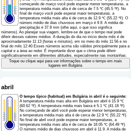
começando de março você pode esperar menor temperaturas, a
temperatura média mais alta é de cerca de 7.5 ℃ (45.5 ℉). No
final de março você pode esperar maior temperaturas, a
temperatura média mais alta é de cerca de 12.9 ℃ (55.22 ℉). O
número médio de dias chuvosos em março é 9.8. A média de
precipitação é 37.8 mm (
olhe aqui, o que isso significa
números
). Ao planejar sua viagem, lembre-se de que o tempo real pode
diferir desses valores médios. A duração do dia no início deste mês é de
aproximadamente 11:13 (horas e minutos), em no meio do mês 11:56 e no
final do mês 12:40.Esses números acima são válidos principalmente para a
capital e a área ao redor. É importante dizer que o clima pode diferir
significativamente em diferentes altitudes, especialmente nas montanhas.
Toque ou clique aqui para ver informações sobre o tempo em mais
lugares em Bulgária
abril
O tempo típico (habitual) em Bulgária in abril é o seguinte:
A temperatura média mais alta em Bulgária em abril é 15.9 ℃
(60.62 ℉). A temperatura média mais baixa é 5.1 ℃ (41.18 ℉).
No começando de abril você pode esperar menor temperaturas,
a temperatura média mais alta é de cerca de 12.9 ℃ (55.22 ℉).
No final de abril você pode esperar maior temperaturas, a
temperatura média mais alta é de cerca de 18.05 ℃ (64.49 ℉).
O número médio de dias chuvosos em abril é 11.9. A média de