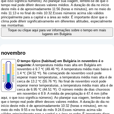
que isso significa números
). Ao planejar sua viagem, lembre-se de que o
tempo real pode diferir desses valores médios. A duração do dia no início
deste mês é de aproximadamente 11:56 (horas e minutos), em no meio do
mês 11:13 e no final do mês 10:32.Esses números acima são válidos
principalmente para a capital e a área ao redor. É importante dizer que o
clima pode diferir significativamente em diferentes altitudes, especialmente
nas montanhas.
Toque ou clique aqui para ver informações sobre o tempo em mais
lugares em Bulgária
novembro
O tempo típico (habitual) em Bulgária in novembro é o
seguinte:
A temperatura média mais alta em Bulgária em
novembro é 9.7 ℃ (49.46 ℉). A temperatura média mais baixa é
1.4 ℃ (34.52 ℉). No começando de novembro você pode
esperar maior temperaturas, a temperatura média mais alta é de
cerca de 13.2 ℃ (55.76 ℉). No final de novembro você pode
esperar menor temperaturas, a temperatura média mais alta é de
cerca de 6.95 ℃ (44.51 ℉). O número médio de dias chuvosos
em novembro é 8.9. A média de precipitação é 47.4 mm (
olhe
aqui, o que isso significa números
). Ao planejar sua viagem, lembre-se de
que o tempo real pode diferir desses valores médios. A duração do dia no
início deste mês é de aproximadamente 10:32 (horas e minutos), em no
meio do mês 9:55 e no final do mês 9:24.Esses números acima são
válidos principalmente para a capital e a área ao redor. É importante dizer