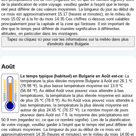
de la planification de votre voyage, veuillez garder à l'esprit que le temps
réel peut différer de ces valeurs moyennes. La longueur du jour au début de
ce mois est approximativement 15:17 (heures et minutes), en le milieu du
mois 15:02 et à la fin du mois 14:35.Ces chiffres ci-dessus sont valables
principalement pour la capitale et la zone qui l'entoure. Il est important de
dire que le temps peut différer de manière significative à différentes
altitudes, en particulier dans les montagnes.
Tapez ou cliquez ici pour voir les informations sur la météo dans plus
d'endroits dans Bulgarie
Août
Le temps typique (habituel) en Bulgarie en Août est-ce:
La
température la plus élevée moyenne Bulgarie à Août est 26.1 ℃
(78.98 ℉). la plus basse température moyenne est 13.8 ℃
(56.84 ℉). Au début Août vous pouvez vous attendre à bas
températures, la température la plus élevée moyenne est autour
de plus 26 ℃ (78.8 ℉). Au fin Août vous pouvez vous attendre à
bas températures, la température la plus élevée moyenne est
autour de plus 24.65 ℃ (76.37 ℉). Le nombre moyen de jours
pluvieux dans Août est 7.9. la moyenne des précipitations est
50.9 mm (
regardez ici, ce que ce nombre signifie
). Lors de la planification
de votre voyage, veuillez garder à l'esprit que le temps réel peut différer de
ces valeurs moyennes. La longueur du jour au début de ce mois est
approximativement 14:35 (heures et minutes), en le milieu du mois 14:00 et