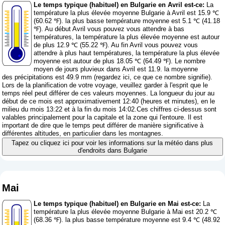
Le temps typique (habituel) en Bulgarie en Avril est-ce:
La
température la plus élevée moyenne Bulgarie à Avril est 15.9 ℃
(60.62 ℉). la plus basse température moyenne est 5.1 ℃ (41.18
℉). Au début Avril vous pouvez vous attendre à bas
températures, la température la plus élevée moyenne est autour
de plus 12.9 ℃ (55.22 ℉). Au fin Avril vous pouvez vous
attendre à plus haut températures, la température la plus élevée
moyenne est autour de plus 18.05 ℃ (64.49 ℉). Le nombre
moyen de jours pluvieux dans Avril est 11.9. la moyenne
des précipitations est 49.9 mm (
regardez ici, ce que ce nombre signifie
).
Lors de la planification de votre voyage, veuillez garder à l'esprit que le
temps réel peut différer de ces valeurs moyennes. La longueur du jour au
début de ce mois est approximativement 12:40 (heures et minutes), en le
milieu du mois 13:22 et à la fin du mois 14:02.Ces chiffres ci-dessus sont
valables principalement pour la capitale et la zone qui l'entoure. Il est
important de dire que le temps peut différer de manière significative à
différentes altitudes, en particulier dans les montagnes.
Tapez ou cliquez ici pour voir les informations sur la météo dans plus
d'endroits dans Bulgarie
Mai
Le temps typique (habituel) en Bulgarie en Mai est-ce:
La
température la plus élevée moyenne Bulgarie à Mai est 20.2 ℃
(68.36 ℉). la plus basse température moyenne est 9.4 ℃ (48.92