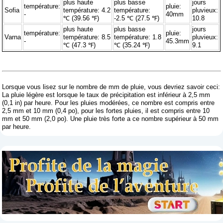
plus haute
plus basse
jours
température:
pluie:
Sofia
température: 4.2
température:
pluvieux:
-
40mm
℃ (39.56 ℉)
-2.5 ℃ (27.5 ℉)
10.8
plus haute
plus basse
jours
température:
pluie:
Varna
température: 8.5
température: 1.8
pluvieux:
-
45.3mm
℃ (47.3 ℉)
℃ (35.24 ℉)
9.1
Lorsque vous lisez sur le nombre de mm de pluie, vous devriez savoir ceci:
La pluie légère est lorsque le taux de précipitation est inférieur à 2,5 mm
(0,1 in) par heure. Pour les pluies modérées, ce nombre est compris entre
2,5 mm et 10 mm (0,4 po), pour les fortes pluies, il est compris entre 10
mm et 50 mm (2,0 po). Une pluie très forte a ce nombre supérieur à 50 mm
par heure.