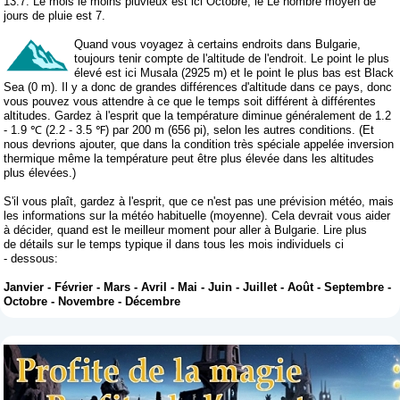
13.7. Le mois le moins pluvieux est ici Octobre, le Le nombre moyen de
jours de pluie est 7.
Quand vous voyagez à certains endroits dans Bulgarie,
toujours tenir compte de l'altitude de l'endroit. Le point le plus
élevé est ici Musala (2925 m) et le point le plus bas est Black
Sea (0 m). Il y a donc de grandes différences d'altitude dans ce pays, donc
vous pouvez vous attendre à ce que le temps soit différent à différentes
altitudes. Gardez à l'esprit que la température diminue généralement de 1.2
- 1.9 ℃ (2.2 - 3.5 ℉) par 200 m (656 pi), selon les autres conditions. (Et
nous devrions ajouter, que dans la condition très spéciale appelée inversion
thermique même la température peut être plus élevée dans les altitudes
plus élevées.)
S'il vous plaît, gardez à l'esprit, que ce n'est pas une prévision météo, mais
les informations sur la météo habituelle (moyenne). Cela devrait vous aider
à décider, quand est le meilleur moment pour aller à Bulgarie. Lire plus
de détails sur le temps typique il dans tous les mois individuels ci
- dessous:
Janvier
-
Février
-
Mars
-
Avril
-
Mai
-
Juin
-
Juillet
-
Août
-
Septembre
-
Octobre
-
Novembre
-
Décembre