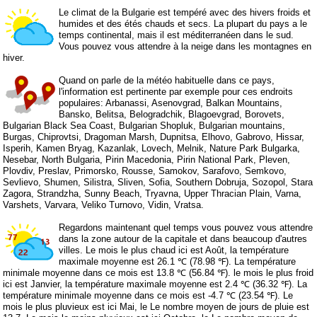
Le climat de la Bulgarie est tempéré avec des hivers froids et
humides et des étés chauds et secs. La plupart du pays a le
temps continental, mais il est méditerranéen dans le sud.
Vous pouvez vous attendre à la neige dans les montagnes en
hiver.
Quand on parle de la météo habituelle dans ce pays,
l'information est pertinente par exemple pour ces endroits
populaires: Arbanassi, Asenovgrad, Balkan Mountains,
Bansko, Belitsa, Belogradchik, Blagoevgrad, Borovets,
Bulgarian Black Sea Coast, Bulgarian Shopluk, Bulgarian mountains,
Burgas, Chiprovtsi, Dragoman Marsh, Dupnitsa, Elhovo, Gabrovo, Hissar,
Isperih, Kamen Bryag, Kazanlak, Lovech, Melnik, Nature Park Bulgarka,
Nesebar, North Bulgaria, Pirin Macedonia, Pirin National Park, Pleven,
Plovdiv, Preslav, Primorsko, Rousse, Samokov, Sarafovo, Semkovo,
Sevlievo, Shumen, Silistra, Sliven, Sofia, Southern Dobruja, Sozopol, Stara
Zagora, Strandzha, Sunny Beach, Tryavna, Upper Thracian Plain, Varna,
Varshets, Varvara, Veliko Turnovo, Vidin, Vratsa.
Regardons maintenant quel temps vous pouvez vous attendre
dans la zone autour de la capitale et dans beaucoup d'autres
villes. Le mois le plus chaud ici est Août, la température
maximale moyenne est 26.1 ℃ (78.98 ℉). La température
minimale moyenne dans ce mois est 13.8 ℃ (56.84 ℉). le mois le plus froid
ici est Janvier, la température maximale moyenne est 2.4 ℃ (36.32 ℉). La
température minimale moyenne dans ce mois est -4.7 ℃ (23.54 ℉). Le
mois le plus pluvieux est ici Mai, le Le nombre moyen de jours de pluie est