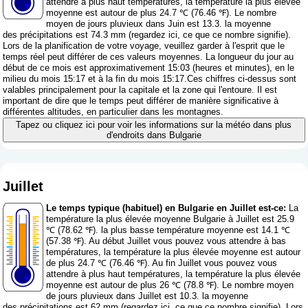
attendre à plus haut températures, la température la plus élevée
moyenne est autour de plus 24.7 ℃ (76.46 ℉). Le nombre
moyen de jours pluvieux dans Juin est 13.3. la moyenne
des précipitations est 74.3 mm (
regardez ici, ce que ce nombre signifie
).
Lors de la planification de votre voyage, veuillez garder à l'esprit que le
temps réel peut différer de ces valeurs moyennes. La longueur du jour au
début de ce mois est approximativement 15:03 (heures et minutes), en le
milieu du mois 15:17 et à la fin du mois 15:17.Ces chiffres ci-dessus sont
valables principalement pour la capitale et la zone qui l'entoure. Il est
important de dire que le temps peut différer de manière significative à
différentes altitudes, en particulier dans les montagnes.
Tapez ou cliquez ici pour voir les informations sur la météo dans plus
d'endroits dans Bulgarie
Juillet
Le temps typique (habituel) en Bulgarie en Juillet est-ce:
La
température la plus élevée moyenne Bulgarie à Juillet est 25.9
℃ (78.62 ℉). la plus basse température moyenne est 14.1 ℃
(57.38 ℉). Au début Juillet vous pouvez vous attendre à bas
températures, la température la plus élevée moyenne est autour
de plus 24.7 ℃ (76.46 ℉). Au fin Juillet vous pouvez vous
attendre à plus haut températures, la température la plus élevée
moyenne est autour de plus 26 ℃ (78.8 ℉). Le nombre moyen
de jours pluvieux dans Juillet est 10.3. la moyenne
des précipitations est 62 mm (
regardez ici, ce que ce nombre signifie
). Lors