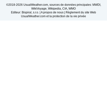
©2018-2026 UsualWeather.com, sources de données principales: MWDI,
WikiVoyage, Wikipedia, CIA, WMO
Editeur: Bispiral, s.r.o. |
A propos de nous
|
Règlement du site Web
UsualWeather.com et la protection de la vie privée