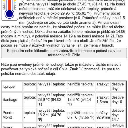
průměrná nejvyšší teplota je okolo 27.45 ℃ (81.41 ℉). Na konci
měsíce prosinec můžete očekávat vyšší teploty, průměrná
nejvyšší teplota je okolo 29.95 ℃ (85.91 ℉). Průměrný počet
deštivých dnů v měsíci prosinec je 0. Průměrné srážky jsou 1.5
mm (
podívejte se zde, co toto číslo znamená
). Při plánování
cesty mějte prosím na paměti, že skutečné počasí se může lišit od těchto
průměrných hodnot. Délka dne na začátku tohoto měsíce je přibližně 14:06
(hodiny a minuty), v polovině měsíce 14:19 a na konci měsíce 14:21.Tato
čísla jsou platná především pro hlavní město a okolí. Je důležité říci, že
počasí se může v různých výškách výrazně lišit, zejména v horách.
Klepnutím nebo kliknutím sem zobrazíte informace o počasí na více
místech v cíli Chile
Níže jsou uvedeny průměrné hodnoty, takže je můžete v těchto místech
považovat za typické počasí v cíli Chile. Znak "-" znamená, že pro tuto
položku nemáme dostatek údajů.
teplota:
nejvyšší teplota:
nejnižší teplota:
srážky:
deštivé
Iquique
-
-
-
-
dny: -
nejvyšší teplota:
nejnižší teplota:
teplota:
srážky:
deštivé
Santiago
28.9 ℃ (84.02
12.3 ℃ (54.14
-
1.5mm
dny: 0
℉)
℉)
nejvyšší teplota:
deštivé
Puerto
teplota:
nejnižší teplota:
srážky:
18.2 ℃ (64.76
dny:
Montt
-
8.7 ℃ (47.66 ℉)
92.9mm
℉)
14.7
nejvyšší teplota:
deštivé