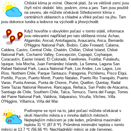
Chilské klima je mírné. Obecně platí, že ve většině zemí jsou
čtyři roční období: léto, podzim, zima a jaro. Tam jsou pouště
na severu, ale můžete očekávat Středozemní klima v
centrálních oblastech a chladné a vlhké počasí na jihu. Tam
jsou dokonce tundra a ledovce na východě a jihovýchodě.
Když hovoříte o obvyklém počasí v tomto státě, informace
jsou relevantní například pro tato oblíbená místa: Achao,
Algarrobo, Ancud, Antofagasta, Araucanía, Arica, Bernardo
O'Higgins National Park, Biobío, Cabo Froward, Calama,
Caldera, Castro, Central Chile, Chaitén, Chillán, Chiloé Island, Chiloé
National Park, Cochamó Valley, Concepción, Copiapó, Coyhaique,
Curacautín, Easter Island, El Colorado, Farellones, Frutillar, Futaleufu,
Iquique, Isla Mocha, Juan Fernández Islands, La Serena, Laguna San
Rafael National Park, Lauca National Park, Los Andes, Los Lagos, Los
Ríos, Northern Chile, Parque Tantauco, Patagonia, Pichilemu, Pisco Elqui,
Portillo, Pucon, Puerto Montt, Puerto Natales, Puerto Rio Tranquilo, Puerto
Varas, Punta Arenas, Punta de Choros, Putre, Quellon, Quintay, Radal
Siete Tazas National Reserve, Rancagua, Reñaca, San Pedro de Atacama,
Santiago de Chile, Southern Chile, Talca, Temuco, Tierra del Fuego, Torres
del Paine National Park, Valdivia, Valparaíso, Vicuña, Vilches, Villa
O'Higgins, Villarrica, Viña del Mar.
Podívejme se nyní na to, jaké počasí můžete očekávat v
okolí hlavního města a v mnoha dalších městech.
Nejteplejším měsícem je zde leden, průměrná maximální
teplota 31 ℃ (87.8 ℉). Průměrná minimální teplota v tomto
měsíci je 13.7 ℃ (56.66 ℉). Nejchladnější měsíc je zde červenec,