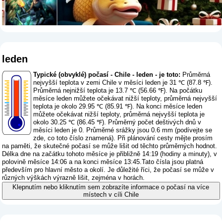
leden
Typické (obvyklé) počasí - Chile - leden - je toto:
Průměrná
nejvyšší teplota v zemi Chile v měsíci leden je 31 ℃ (87.8 ℉).
Průměrná nejnižší teplota je 13.7 ℃ (56.66 ℉). Na počátku
měsíce leden můžete očekávat nižší teploty, průměrná nejvyšší
teplota je okolo 29.95 ℃ (85.91 ℉). Na konci měsíce leden
můžete očekávat nižší teploty, průměrná nejvyšší teplota je
okolo 30.25 ℃ (86.45 ℉). Průměrný počet deštivých dnů v
měsíci leden je 0. Průměrné srážky jsou 0.6 mm (
podívejte se
zde, co toto číslo znamená
). Při plánování cesty mějte prosím
na paměti, že skutečné počasí se může lišit od těchto průměrných hodnot.
Délka dne na začátku tohoto měsíce je přibližně 14:19 (hodiny a minuty), v
polovině měsíce 14:06 a na konci měsíce 13:45.Tato čísla jsou platná
především pro hlavní město a okolí. Je důležité říci, že počasí se může v
různých výškách výrazně lišit, zejména v horách.
Klepnutím nebo kliknutím sem zobrazíte informace o počasí na více
místech v cíli Chile