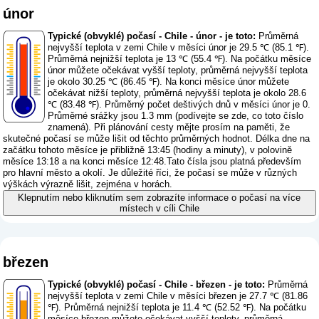
únor
Typické (obvyklé) počasí - Chile - únor - je toto:
Průměrná
nejvyšší teplota v zemi Chile v měsíci únor je 29.5 ℃ (85.1 ℉).
Průměrná nejnižší teplota je 13 ℃ (55.4 ℉). Na počátku měsíce
únor můžete očekávat vyšší teploty, průměrná nejvyšší teplota
je okolo 30.25 ℃ (86.45 ℉). Na konci měsíce únor můžete
očekávat nižší teploty, průměrná nejvyšší teplota je okolo 28.6
℃ (83.48 ℉). Průměrný počet deštivých dnů v měsíci únor je 0.
Průměrné srážky jsou 1.3 mm (
podívejte se zde, co toto číslo
znamená
). Při plánování cesty mějte prosím na paměti, že
skutečné počasí se může lišit od těchto průměrných hodnot. Délka dne na
začátku tohoto měsíce je přibližně 13:45 (hodiny a minuty), v polovině
měsíce 13:18 a na konci měsíce 12:48.Tato čísla jsou platná především
pro hlavní město a okolí. Je důležité říci, že počasí se může v různých
výškách výrazně lišit, zejména v horách.
Klepnutím nebo kliknutím sem zobrazíte informace o počasí na více
místech v cíli Chile
březen
Typické (obvyklé) počasí - Chile - březen - je toto:
Průměrná
nejvyšší teplota v zemi Chile v měsíci březen je 27.7 ℃ (81.86
℉). Průměrná nejnižší teplota je 11.4 ℃ (52.52 ℉). Na počátku
měsíce březen můžete očekávat vyšší teploty, průměrná