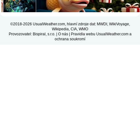
©2018-2026 UsualWeather.com, hlavní zdroje dat: MWDI, WikiVoyage,
Wikipedia, CIA, WMO
Provozovatel: Bispiral, s.r.o. |
O nás
|
Pravidla webu UsualWeather.com a
ochrana soukromí