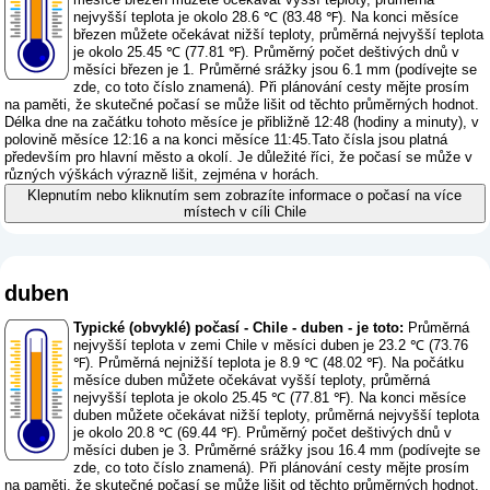
nejvyšší teplota je okolo 28.6 ℃ (83.48 ℉). Na konci měsíce
březen můžete očekávat nižší teploty, průměrná nejvyšší teplota
je okolo 25.45 ℃ (77.81 ℉). Průměrný počet deštivých dnů v
měsíci březen je 1. Průměrné srážky jsou 6.1 mm (
podívejte se
zde, co toto číslo znamená
). Při plánování cesty mějte prosím
na paměti, že skutečné počasí se může lišit od těchto průměrných hodnot.
Délka dne na začátku tohoto měsíce je přibližně 12:48 (hodiny a minuty), v
polovině měsíce 12:16 a na konci měsíce 11:45.Tato čísla jsou platná
především pro hlavní město a okolí. Je důležité říci, že počasí se může v
různých výškách výrazně lišit, zejména v horách.
Klepnutím nebo kliknutím sem zobrazíte informace o počasí na více
místech v cíli Chile
duben
Typické (obvyklé) počasí - Chile - duben - je toto:
Průměrná
nejvyšší teplota v zemi Chile v měsíci duben je 23.2 ℃ (73.76
℉). Průměrná nejnižší teplota je 8.9 ℃ (48.02 ℉). Na počátku
měsíce duben můžete očekávat vyšší teploty, průměrná
nejvyšší teplota je okolo 25.45 ℃ (77.81 ℉). Na konci měsíce
duben můžete očekávat nižší teploty, průměrná nejvyšší teplota
je okolo 20.8 ℃ (69.44 ℉). Průměrný počet deštivých dnů v
měsíci duben je 3. Průměrné srážky jsou 16.4 mm (
podívejte se
zde, co toto číslo znamená
). Při plánování cesty mějte prosím
na paměti, že skutečné počasí se může lišit od těchto průměrných hodnot.