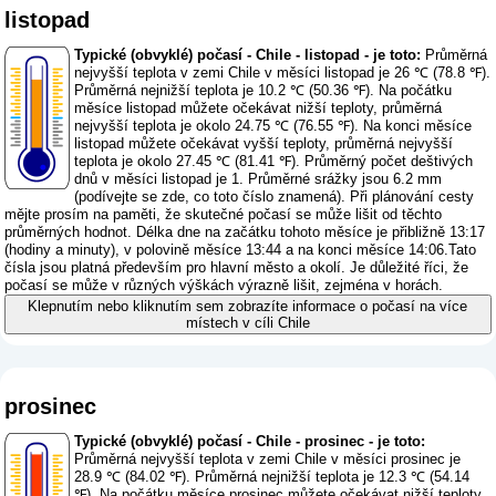
listopad
Typické (obvyklé) počasí - Chile - listopad - je toto:
Průměrná
nejvyšší teplota v zemi Chile v měsíci listopad je 26 ℃ (78.8 ℉).
Průměrná nejnižší teplota je 10.2 ℃ (50.36 ℉). Na počátku
měsíce listopad můžete očekávat nižší teploty, průměrná
nejvyšší teplota je okolo 24.75 ℃ (76.55 ℉). Na konci měsíce
listopad můžete očekávat vyšší teploty, průměrná nejvyšší
teplota je okolo 27.45 ℃ (81.41 ℉). Průměrný počet deštivých
dnů v měsíci listopad je 1. Průměrné srážky jsou 6.2 mm
(
podívejte se zde, co toto číslo znamená
). Při plánování cesty
mějte prosím na paměti, že skutečné počasí se může lišit od těchto
průměrných hodnot. Délka dne na začátku tohoto měsíce je přibližně 13:17
(hodiny a minuty), v polovině měsíce 13:44 a na konci měsíce 14:06.Tato
čísla jsou platná především pro hlavní město a okolí. Je důležité říci, že
počasí se může v různých výškách výrazně lišit, zejména v horách.
Klepnutím nebo kliknutím sem zobrazíte informace o počasí na více
místech v cíli Chile
prosinec
Typické (obvyklé) počasí - Chile - prosinec - je toto:
Průměrná nejvyšší teplota v zemi Chile v měsíci prosinec je
28.9 ℃ (84.02 ℉). Průměrná nejnižší teplota je 12.3 ℃ (54.14
℉). Na počátku měsíce prosinec můžete očekávat nižší teploty,