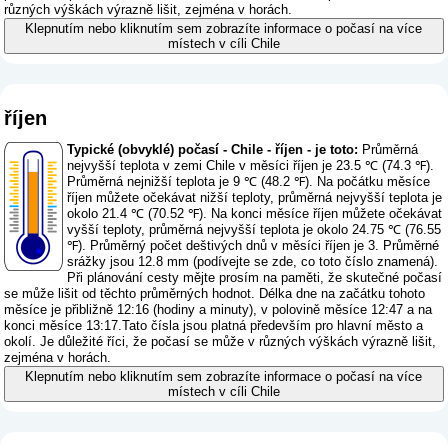
různých výškách výrazně lišit, zejména v horách.
Klepnutím nebo kliknutím sem zobrazíte informace o počasí na více
místech v cíli Chile
říjen
Typické (obvyklé) počasí - Chile - říjen - je toto:
Průměrná
nejvyšší teplota v zemi Chile v měsíci říjen je 23.5 ℃ (74.3 ℉).
Průměrná nejnižší teplota je 9 ℃ (48.2 ℉). Na počátku měsíce
říjen můžete očekávat nižší teploty, průměrná nejvyšší teplota je
okolo 21.4 ℃ (70.52 ℉). Na konci měsíce říjen můžete očekávat
vyšší teploty, průměrná nejvyšší teplota je okolo 24.75 ℃ (76.55
℉). Průměrný počet deštivých dnů v měsíci říjen je 3. Průměrné
srážky jsou 12.8 mm (
podívejte se zde, co toto číslo znamená
).
Při plánování cesty mějte prosím na paměti, že skutečné počasí
se může lišit od těchto průměrných hodnot. Délka dne na začátku tohoto
měsíce je přibližně 12:16 (hodiny a minuty), v polovině měsíce 12:47 a na
konci měsíce 13:17.Tato čísla jsou platná především pro hlavní město a
okolí. Je důležité říci, že počasí se může v různých výškách výrazně lišit,
zejména v horách.
Klepnutím nebo kliknutím sem zobrazíte informace o počasí na více
místech v cíli Chile