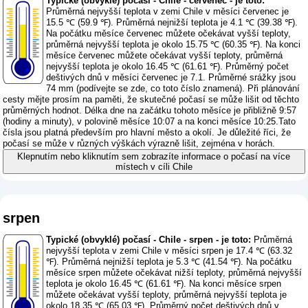
Typické (obvyklé) počasí - Chile - červenec - je toto:
Průměrná nejvyšší teplota v zemi Chile v měsíci červenec je
15.5 ℃ (59.9 ℉). Průměrná nejnižší teplota je 4.1 ℃ (39.38 ℉).
Na počátku měsíce červenec můžete očekávat vyšší teploty,
průměrná nejvyšší teplota je okolo 15.75 ℃ (60.35 ℉). Na konci
měsíce červenec můžete očekávat vyšší teploty, průměrná
nejvyšší teplota je okolo 16.45 ℃ (61.61 ℉). Průměrný počet
deštivých dnů v měsíci červenec je 7.1. Průměrné srážky jsou
74 mm (
podívejte se zde, co toto číslo znamená
). Při plánování
cesty mějte prosím na paměti, že skutečné počasí se může lišit od těchto
průměrných hodnot. Délka dne na začátku tohoto měsíce je přibližně 9:57
(hodiny a minuty), v polovině měsíce 10:07 a na konci měsíce 10:25.Tato
čísla jsou platná především pro hlavní město a okolí. Je důležité říci, že
počasí se může v různých výškách výrazně lišit, zejména v horách.
Klepnutím nebo kliknutím sem zobrazíte informace o počasí na více
místech v cíli Chile
srpen
Typické (obvyklé) počasí - Chile - srpen - je toto:
Průměrná
nejvyšší teplota v zemi Chile v měsíci srpen je 17.4 ℃ (63.32
℉). Průměrná nejnižší teplota je 5.3 ℃ (41.54 ℉). Na počátku
měsíce srpen můžete očekávat nižší teploty, průměrná nejvyšší
teplota je okolo 16.45 ℃ (61.61 ℉). Na konci měsíce srpen
můžete očekávat vyšší teploty, průměrná nejvyšší teplota je
okolo 18.35 ℃ (65.03 ℉). Průměrný počet deštivých dnů v