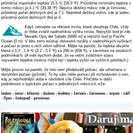
průměrná maximální teplota 15.5 ℃ (59.9 ℉). Průměrná minimální teplota v
tomto měsíci je 4.1 ℃ (39.38 ℉). Nejvíce deštivý měsíc zde je červenec,
průměrný počet deštivých dnů je 7.1. Nejméně deštivý měsíc zde je leden,
průměrný počet deštivých dnů je 0.
Když cestujete na některé místa, které obsahuje Chile, vždy
je třeba zvážit nadmořskou výšku místa. Nejvyšší bod je zde
Nevado Ojos del Salado (6880 m) a nejnižší bod je Pacific
Ocean (0 m). V této zemi existují obrovské rozdíly v nadmořských výškách
a počasí je proto v nich velmi odlišné. Mějte na paměti, že teplota obvykle
klesá o 1.2 - 1.9 ℃ (2.2 - 3.5 ℉) za 200 m (656 ft), v závislosti na ostatních
podmínkách. (A měli bychom dodat, že ve velmi zvláštním stavu
nazvaném tepelná inverze může být i teplota vyšší ve vyšších polohách.)
Mějte prosím na paměti, že toto není předpověď počasí, ale informace o
obvyklém počasí (průměr). To by vám mělo pomoci při rozhodování o tom,
kdy je nejvhodnější doba k návštěvě cíle Chile. Přečtěte si další
podrobnosti o typickém počasí v jednotlivých měsících níže:
leden
-
únor
-
březen
-
duben
-
květen
-
červen
-
červenec
-
srpen
-
září
-
říjen
-
listopad
-
prosinec