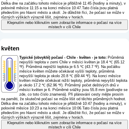
Délka dne na začátku tohoto měsíce je přibližně 11:45 (hodiny a minuty), v
polovině měsíce 11:15 a na konci měsíce 10:47.Tato čísla jsou platná
především pro hlavní město a okolí. Je důležité říci, že počasí se může v
různých výškách výrazně lišit, zejména v horách.
Klepnutím nebo kliknutím sem zobrazíte informace o počasí na více
místech v cíli Chile
květen
Typické (obvyklé) počasí - Chile - květen - je toto:
Průměrná
nejvyšší teplota v zemi Chile v měsíci květen je 18.4 ℃ (65.12
℉). Průměrná nejnižší teplota je 6.5 ℃ (43.7 ℉). Na počátku
měsíce květen můžete očekávat vyšší teploty, průměrná
nejvyšší teplota je okolo 20.8 ℃ (69.44 ℉). Na konci měsíce
květen můžete očekávat nižší teploty, průměrná nejvyšší teplota
je okolo 17.2 ℃ (62.96 ℉). Průměrný počet deštivých dnů v
měsíci květen je 6. Průměrné srážky jsou 55.8 mm (
podívejte se
zde, co toto číslo znamená
). Při plánování cesty mějte prosím
na paměti, že skutečné počasí se může lišit od těchto průměrných hodnot.
Délka dne na začátku tohoto měsíce je přibližně 10:47 (hodiny a minuty), v
polovině měsíce 10:23 a na konci měsíce 10:06.Tato čísla jsou platná
především pro hlavní město a okolí. Je důležité říci, že počasí se může v
různých výškách výrazně lišit, zejména v horách.
Klepnutím nebo kliknutím sem zobrazíte informace o počasí na více
místech v cíli Chile