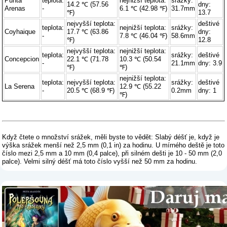
Punta
teplota:
nejnižší teplota:
srážky:
14.2 ℃ (57.56
dny:
Arenas
-
6.1 ℃ (42.98 ℉)
31.7mm
℉)
13.7
nejvyšší teplota:
deštivé
teplota:
nejnižší teplota:
srážky:
Coyhaique
17.7 ℃ (63.86
dny:
-
7.8 ℃ (46.04 ℉)
58.6mm
℉)
12.8
nejvyšší teplota:
nejnižší teplota:
teplota:
srážky:
deštivé
Concepcion
22.1 ℃ (71.78
10.3 ℃ (50.54
-
21.1mm
dny: 3.9
℉)
℉)
nejnižší teplota:
teplota:
nejvyšší teplota:
srážky:
deštivé
La Serena
12.9 ℃ (55.22
-
20.5 ℃ (68.9 ℉)
0.2mm
dny: 1
℉)
Když čtete o množství srážek, měli byste to vědět: Slabý déšť je, když je
výška srážek menší než 2,5 mm (0,1 in) za hodinu. U mírného deště je toto
číslo mezi 2,5 mm a 10 mm (0,4 palce), při silném dešti je 10 - 50 mm (2,0
palce). Velmi silný déšť má toto číslo vyšší než 50 mm za hodinu.