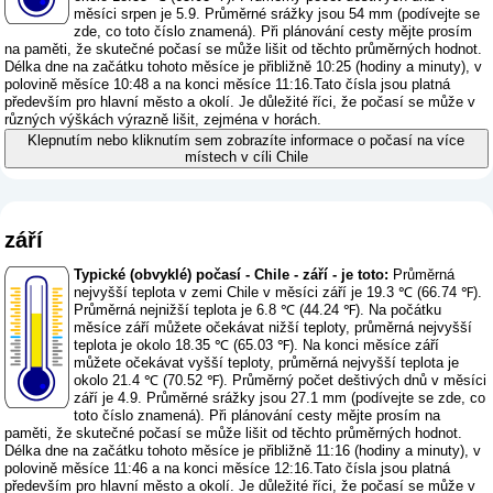
měsíci srpen je 5.9. Průměrné srážky jsou 54 mm (
podívejte se
zde, co toto číslo znamená
). Při plánování cesty mějte prosím
na paměti, že skutečné počasí se může lišit od těchto průměrných hodnot.
Délka dne na začátku tohoto měsíce je přibližně 10:25 (hodiny a minuty), v
polovině měsíce 10:48 a na konci měsíce 11:16.Tato čísla jsou platná
především pro hlavní město a okolí. Je důležité říci, že počasí se může v
různých výškách výrazně lišit, zejména v horách.
Klepnutím nebo kliknutím sem zobrazíte informace o počasí na více
místech v cíli Chile
září
Typické (obvyklé) počasí - Chile - září - je toto:
Průměrná
nejvyšší teplota v zemi Chile v měsíci září je 19.3 ℃ (66.74 ℉).
Průměrná nejnižší teplota je 6.8 ℃ (44.24 ℉). Na počátku
měsíce září můžete očekávat nižší teploty, průměrná nejvyšší
teplota je okolo 18.35 ℃ (65.03 ℉). Na konci měsíce září
můžete očekávat vyšší teploty, průměrná nejvyšší teplota je
okolo 21.4 ℃ (70.52 ℉). Průměrný počet deštivých dnů v měsíci
září je 4.9. Průměrné srážky jsou 27.1 mm (
podívejte se zde, co
toto číslo znamená
). Při plánování cesty mějte prosím na
paměti, že skutečné počasí se může lišit od těchto průměrných hodnot.
Délka dne na začátku tohoto měsíce je přibližně 11:16 (hodiny a minuty), v
polovině měsíce 11:46 a na konci měsíce 12:16.Tato čísla jsou platná
především pro hlavní město a okolí. Je důležité říci, že počasí se může v