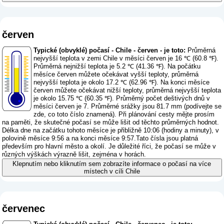
červen
Typické (obvyklé) počasí - Chile - červen - je toto:
Průměrná
nejvyšší teplota v zemi Chile v měsíci červen je 16 ℃ (60.8 ℉).
Průměrná nejnižší teplota je 5.2 ℃ (41.36 ℉). Na počátku
měsíce červen můžete očekávat vyšší teploty, průměrná
nejvyšší teplota je okolo 17.2 ℃ (62.96 ℉). Na konci měsíce
červen můžete očekávat nižší teploty, průměrná nejvyšší teplota
je okolo 15.75 ℃ (60.35 ℉). Průměrný počet deštivých dnů v
měsíci červen je 7. Průměrné srážky jsou 81.7 mm (
podívejte se
zde, co toto číslo znamená
). Při plánování cesty mějte prosím
na paměti, že skutečné počasí se může lišit od těchto průměrných hodnot.
Délka dne na začátku tohoto měsíce je přibližně 10:06 (hodiny a minuty), v
polovině měsíce 9:56 a na konci měsíce 9:57.Tato čísla jsou platná
především pro hlavní město a okolí. Je důležité říci, že počasí se může v
různých výškách výrazně lišit, zejména v horách.
Klepnutím nebo kliknutím sem zobrazíte informace o počasí na více
místech v cíli Chile
červenec