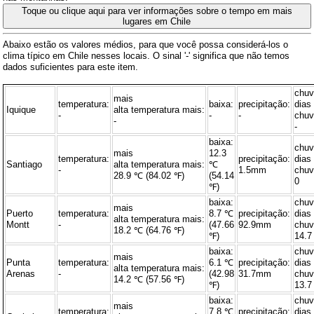
Toque ou clique aqui para ver informações sobre o tempo em mais
lugares em Chile
Abaixo estão os valores médios, para que você possa considerá-los o
clima típico em Chile nesses locais. O sinal '-' significa que não temos
dados suficientes para este item.
chu
mais
temperatura:
baixa:
precipitação:
dias
Iquique
alta temperatura mais:
-
-
-
chuv
-
-
baixa:
chu
mais
12.3
temperatura:
precipitação:
dias
Santiago
alta temperatura mais:
℃
-
1.5mm
chuv
28.9 ℃ (84.02 ℉)
(54.14
0
℉)
baixa:
chu
mais
Puerto
temperatura:
8.7 ℃
precipitação:
dias
alta temperatura mais:
Montt
-
(47.66
92.9mm
chuv
18.2 ℃ (64.76 ℉)
℉)
14.7
baixa:
chu
mais
Punta
temperatura:
6.1 ℃
precipitação:
dias
alta temperatura mais:
Arenas
-
(42.98
31.7mm
chuv
14.2 ℃ (57.56 ℉)
℉)
13.7
baixa:
chu
mais
temperatura:
7.8 ℃
precipitação:
dias