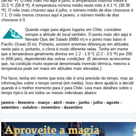
(56.66 ℉). O mês mais frio aqui é julho, a temperatura máxima média é
15.5 ℃ (59.9 ℉). A temperatura mínima média neste mês é 4.1 ℃ (39.38
℉). O mês mais chuvoso aqui é julho, o número médio de dias chuvosos é
7.1. O mês menos chuvoso aqui é janeiro, o número médio de dias
chuvosos é 0.
Quando viajar para alguns lugares em Chile, considere
sempre a altitude do local também. O ponto mais alto aqui é
Nevado Ojos del Salado (6880 m) e o ponto mais baixo é
Pacific Ocean (0 m). Portanto, existem enormes diferenças em altitudes
neste país e, portanto, o clima é muito diferente nelas. Tenha em mente
que a temperatura geralmente diminui em 1.2 - 1.9 ℃ (2.2 - 3.5 ℉) por 200
m (656 pés), dependendo das outras condições. (E devemos acrescentar
que, na condição muito especial denominada inversão térmica, mesmo a
temperatura pode ser maior em altitudes mais elevadas.)
Por favor, tenha em mente que esta não é uma previsão do tempo, mas as
informações sobre o tempo normal (em média). Isso deve ajudá-lo a decidir
quando é o melhor momento para ir para Chile. Leia mais detalhes sobre o
tempo típico lá em todos os meses individuais abaixo:
janeiro
-
fevereiro
-
março
-
abril
-
maio
-
junho
-
julho
-
agosto
-
setembro
-
outubro
-
novembro
-
dezembro