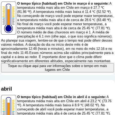
O tempo típico (habitual) em Chile in março é o seguinte:
A
temperatura média mais alta em Chile em março é 27.7 ℃
(81.86 ℉). A temperatura média mais baixa é 11.4 ℃ (52.52 ℉).
No começando de março você pode esperar maior temperaturas,
a temperatura média mais alta é de cerca de 28.6 ℃ (83.48 ℉).
No final de março você pode esperar menor temperaturas, a
temperatura média mais alta é de cerca de 25.45 ℃ (77.81 ℉).
O número médio de dias chuvosos em março é 1. A média de
precipitação é 6.1 mm (
olhe aqui, o que isso significa números
).
Ao planejar sua viagem, lembre-se de que o tempo real pode diferir desses
valores médios. A duração do dia no início deste mês é de
aproximadamente 12:48 (horas e minutos), em no meio do mês 12:16 e no
final do mês 11:45.Esses números acima são válidos principalmente para a
capital e a área ao redor. É importante dizer que o clima pode diferir
significativamente em diferentes altitudes, especialmente nas montanhas.
Toque ou clique aqui para ver informações sobre o tempo em mais
lugares em Chile
abril
O tempo típico (habitual) em Chile in abril é o seguinte:
A
temperatura média mais alta em Chile em abril é 23.2 ℃ (73.76
℉). A temperatura média mais baixa é 8.9 ℃ (48.02 ℉). No
começando de abril você pode esperar maior temperaturas, a
temperatura média mais alta é de cerca de 25.45 ℃ (77.81 ℉).