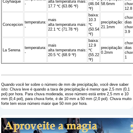
Coyhaique
alta temperatura mais:
-
(46.04
58.6mm
chuv
17.7 ℃ (63.86 ℉)
℉)
12.8
baixa:
chu
mais
10.3
temperatura:
precipitação:
dias
Concepcion
alta temperatura mais:
℃
-
21.1mm
chuv
22.1 ℃ (71.78 ℉)
(50.54
3.9
℉)
baixa:
chu
mais
12.9
temperatura:
precipitação:
dias
La Serena
alta temperatura mais:
℃
-
0.2mm
chuv
20.5 ℃ (68.9 ℉)
(55.22
1
℉)
Quando você ler sobre o número de mm de precipitação, você deve saber
isto: Chuva leve é ​​quando a taxa de precipitação é menor que 2,5 mm (0,1
pol) por hora. Para chuva moderada, esse número está entre 2,5 mm e 10
mm (0,4 pol), para chuva forte, é de 10 mm a 50 mm (2,0 pol). Chuva muito
forte tem esse número maior que 50 mm por hora.