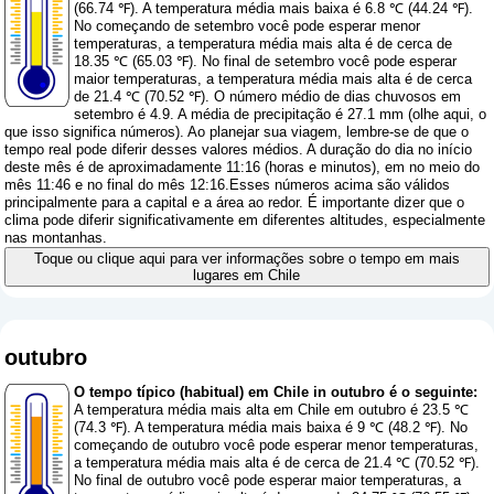
(66.74 ℉). A temperatura média mais baixa é 6.8 ℃ (44.24 ℉).
No começando de setembro você pode esperar menor
temperaturas, a temperatura média mais alta é de cerca de
18.35 ℃ (65.03 ℉). No final de setembro você pode esperar
maior temperaturas, a temperatura média mais alta é de cerca
de 21.4 ℃ (70.52 ℉). O número médio de dias chuvosos em
setembro é 4.9. A média de precipitação é 27.1 mm (
olhe aqui, o
que isso significa números
). Ao planejar sua viagem, lembre-se de que o
tempo real pode diferir desses valores médios. A duração do dia no início
deste mês é de aproximadamente 11:16 (horas e minutos), em no meio do
mês 11:46 e no final do mês 12:16.Esses números acima são válidos
principalmente para a capital e a área ao redor. É importante dizer que o
clima pode diferir significativamente em diferentes altitudes, especialmente
nas montanhas.
Toque ou clique aqui para ver informações sobre o tempo em mais
lugares em Chile
outubro
O tempo típico (habitual) em Chile in outubro é o seguinte:
A temperatura média mais alta em Chile em outubro é 23.5 ℃
(74.3 ℉). A temperatura média mais baixa é 9 ℃ (48.2 ℉). No
começando de outubro você pode esperar menor temperaturas,
a temperatura média mais alta é de cerca de 21.4 ℃ (70.52 ℉).
No final de outubro você pode esperar maior temperaturas, a