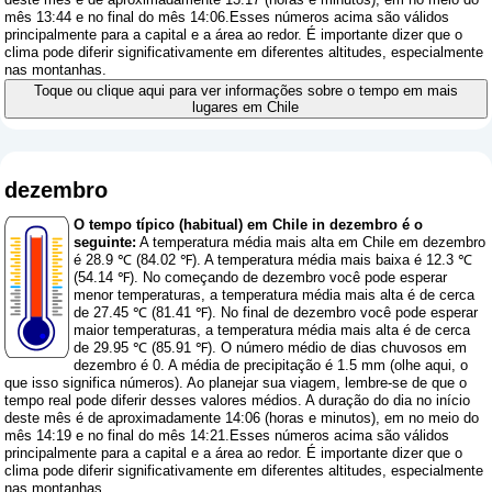
mês 13:44 e no final do mês 14:06.Esses números acima são válidos
principalmente para a capital e a área ao redor. É importante dizer que o
clima pode diferir significativamente em diferentes altitudes, especialmente
nas montanhas.
Toque ou clique aqui para ver informações sobre o tempo em mais
lugares em Chile
dezembro
O tempo típico (habitual) em Chile in dezembro é o
seguinte:
A temperatura média mais alta em Chile em dezembro
é 28.9 ℃ (84.02 ℉). A temperatura média mais baixa é 12.3 ℃
(54.14 ℉). No começando de dezembro você pode esperar
menor temperaturas, a temperatura média mais alta é de cerca
de 27.45 ℃ (81.41 ℉). No final de dezembro você pode esperar
maior temperaturas, a temperatura média mais alta é de cerca
de 29.95 ℃ (85.91 ℉). O número médio de dias chuvosos em
dezembro é 0. A média de precipitação é 1.5 mm (
olhe aqui, o
que isso significa números
). Ao planejar sua viagem, lembre-se de que o
tempo real pode diferir desses valores médios. A duração do dia no início
deste mês é de aproximadamente 14:06 (horas e minutos), em no meio do
mês 14:19 e no final do mês 14:21.Esses números acima são válidos
principalmente para a capital e a área ao redor. É importante dizer que o
clima pode diferir significativamente em diferentes altitudes, especialmente
nas montanhas.