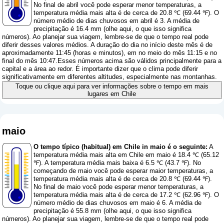
No final de abril você pode esperar menor temperaturas, a
temperatura média mais alta é de cerca de 20.8 ℃ (69.44 ℉). O
número médio de dias chuvosos em abril é 3. A média de
precipitação é 16.4 mm (
olhe aqui, o que isso significa
números
). Ao planejar sua viagem, lembre-se de que o tempo real pode
diferir desses valores médios. A duração do dia no início deste mês é de
aproximadamente 11:45 (horas e minutos), em no meio do mês 11:15 e no
final do mês 10:47.Esses números acima são válidos principalmente para a
capital e a área ao redor. É importante dizer que o clima pode diferir
significativamente em diferentes altitudes, especialmente nas montanhas.
Toque ou clique aqui para ver informações sobre o tempo em mais
lugares em Chile
maio
O tempo típico (habitual) em Chile in maio é o seguinte:
A
temperatura média mais alta em Chile em maio é 18.4 ℃ (65.12
℉). A temperatura média mais baixa é 6.5 ℃ (43.7 ℉). No
começando de maio você pode esperar maior temperaturas, a
temperatura média mais alta é de cerca de 20.8 ℃ (69.44 ℉).
No final de maio você pode esperar menor temperaturas, a
temperatura média mais alta é de cerca de 17.2 ℃ (62.96 ℉). O
número médio de dias chuvosos em maio é 6. A média de
precipitação é 55.8 mm (
olhe aqui, o que isso significa
números
). Ao planejar sua viagem, lembre-se de que o tempo real pode