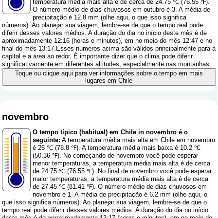
temperatura média mais alta é de cerca de 24.75 ℃ (76.55 ℉).
O número médio de dias chuvosos em outubro é 3. A média de
precipitação é 12.8 mm (
olhe aqui, o que isso significa
números
). Ao planejar sua viagem, lembre-se de que o tempo real pode
diferir desses valores médios. A duração do dia no início deste mês é de
aproximadamente 12:16 (horas e minutos), em no meio do mês 12:47 e no
final do mês 13:17.Esses números acima são válidos principalmente para a
capital e a área ao redor. É importante dizer que o clima pode diferir
significativamente em diferentes altitudes, especialmente nas montanhas.
Toque ou clique aqui para ver informações sobre o tempo em mais
lugares em Chile
novembro
O tempo típico (habitual) em Chile in novembro é o
seguinte:
A temperatura média mais alta em Chile em novembro
é 26 ℃ (78.8 ℉). A temperatura média mais baixa é 10.2 ℃
(50.36 ℉). No começando de novembro você pode esperar
menor temperaturas, a temperatura média mais alta é de cerca
de 24.75 ℃ (76.55 ℉). No final de novembro você pode esperar
maior temperaturas, a temperatura média mais alta é de cerca
de 27.45 ℃ (81.41 ℉). O número médio de dias chuvosos em
novembro é 1. A média de precipitação é 6.2 mm (
olhe aqui, o
que isso significa números
). Ao planejar sua viagem, lembre-se de que o
tempo real pode diferir desses valores médios. A duração do dia no início
deste mês é de aproximadamente 13:17 (horas e minutos), em no meio do