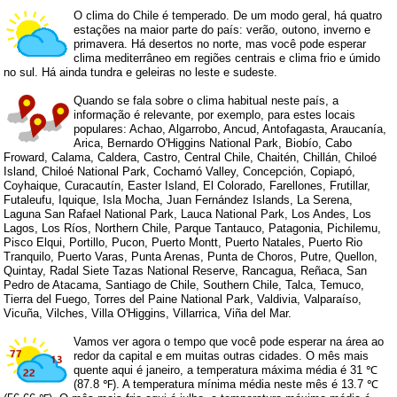
O clima do Chile é temperado. De um modo geral, há quatro
estações na maior parte do país: verão, outono, inverno e
primavera. Há desertos no norte, mas você pode esperar
clima mediterrâneo em regiões centrais e clima frio e úmido
no sul. Há ainda tundra e geleiras no leste e sudeste.
Quando se fala sobre o clima habitual neste país, a
informação é relevante, por exemplo, para estes locais
populares: Achao, Algarrobo, Ancud, Antofagasta, Araucanía,
Arica, Bernardo O'Higgins National Park, Biobío, Cabo
Froward, Calama, Caldera, Castro, Central Chile, Chaitén, Chillán, Chiloé
Island, Chiloé National Park, Cochamó Valley, Concepción, Copiapó,
Coyhaique, Curacautín, Easter Island, El Colorado, Farellones, Frutillar,
Futaleufu, Iquique, Isla Mocha, Juan Fernández Islands, La Serena,
Laguna San Rafael National Park, Lauca National Park, Los Andes, Los
Lagos, Los Ríos, Northern Chile, Parque Tantauco, Patagonia, Pichilemu,
Pisco Elqui, Portillo, Pucon, Puerto Montt, Puerto Natales, Puerto Rio
Tranquilo, Puerto Varas, Punta Arenas, Punta de Choros, Putre, Quellon,
Quintay, Radal Siete Tazas National Reserve, Rancagua, Reñaca, San
Pedro de Atacama, Santiago de Chile, Southern Chile, Talca, Temuco,
Tierra del Fuego, Torres del Paine National Park, Valdivia, Valparaíso,
Vicuña, Vilches, Villa O'Higgins, Villarrica, Viña del Mar.
Vamos ver agora o tempo que você pode esperar na área ao
redor da capital e em muitas outras cidades. O mês mais
quente aqui é janeiro, a temperatura máxima média é 31 ℃
(87.8 ℉). A temperatura mínima média neste mês é 13.7 ℃