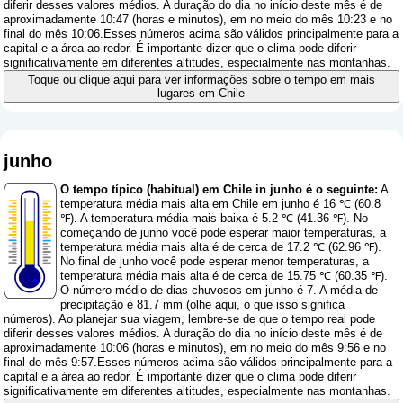
diferir desses valores médios. A duração do dia no início deste mês é de
aproximadamente 10:47 (horas e minutos), em no meio do mês 10:23 e no
final do mês 10:06.Esses números acima são válidos principalmente para a
capital e a área ao redor. É importante dizer que o clima pode diferir
significativamente em diferentes altitudes, especialmente nas montanhas.
Toque ou clique aqui para ver informações sobre o tempo em mais
lugares em Chile
junho
O tempo típico (habitual) em Chile in junho é o seguinte:
A
temperatura média mais alta em Chile em junho é 16 ℃ (60.8
℉). A temperatura média mais baixa é 5.2 ℃ (41.36 ℉). No
começando de junho você pode esperar maior temperaturas, a
temperatura média mais alta é de cerca de 17.2 ℃ (62.96 ℉).
No final de junho você pode esperar menor temperaturas, a
temperatura média mais alta é de cerca de 15.75 ℃ (60.35 ℉).
O número médio de dias chuvosos em junho é 7. A média de
precipitação é 81.7 mm (
olhe aqui, o que isso significa
números
). Ao planejar sua viagem, lembre-se de que o tempo real pode
diferir desses valores médios. A duração do dia no início deste mês é de
aproximadamente 10:06 (horas e minutos), em no meio do mês 9:56 e no
final do mês 9:57.Esses números acima são válidos principalmente para a
capital e a área ao redor. É importante dizer que o clima pode diferir
significativamente em diferentes altitudes, especialmente nas montanhas.