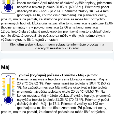
koncu mesiaca Apríl môžete očakávať vyššie teploty, priemerná
najvyššia teplota je okolo 20.85 ℃ (69.53 ℉). Priemerný počet
daždivých dní - Apríl - je 20.4. Priemerné zrážky sú 174.4 mm
(
podívajte sa tu, čo toto číslo znamená
). Pri plánovaní cesty,
prosím, majte na pamäti, že skutočné počasie sa môže líšiť od týchto
priemerných hodnôt. Dĺžka dňa na začiatku tohto mesiaca je približne 12:06
(hodiny a minúty), v v polovici mesiaca 12:06 a na konci mesiaca
12:06.Tieto čísla sú platné predovšetkým pre hlavné mesto a oblasť okolo
nej. Je dôležité povedať, že počasie sa môže v rôznych nadmorských
výškach výrazne líšiť, najmä v horách.
Kliknutím alebo kliknutím sem zobrazíte informácie o počasí na
viacerých miestach - Ekvádor
Máj
Typické (zvyčajné) počasie - Ekvádor - Máj - je toto:
Priemerná najvyššia teplota v zemi Ekvádor v mesiaci Máj je
20.9 ℃ (69.62 ℉). Priemerná najnižšia teplota je 10.4 ℃ (50.72
℉). Na začiatku mesiaca Máj môžete očakávať nižšie teploty,
priemerná najvyššia teplota je okolo 20.85 ℃ (69.53 ℉). Na
koncu mesiaca Máj môžete očakávať vyššie teploty, priemerná
najvyššia teplota je okolo 21.35 ℃ (70.43 ℉). Priemerný počet
daždivých dní - Máj - je 17.1. Priemerné zrážky sú 103 mm
(
podívajte sa tu, čo toto číslo znamená
). Pri plánovaní cesty,
prosím, majte na pamäti, že skutočné počasie sa môže líšiť od týchto