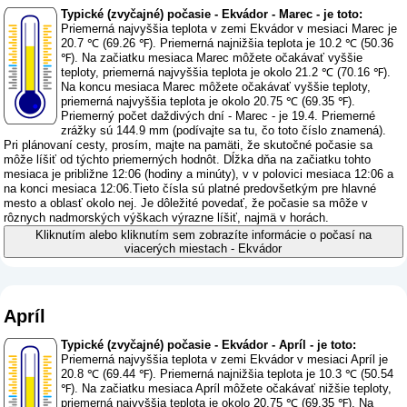
Typické (zvyčajné) počasie - Ekvádor - Marec - je toto:
Priemerná najvyššia teplota v zemi Ekvádor v mesiaci Marec je
20.7 ℃ (69.26 ℉). Priemerná najnižšia teplota je 10.2 ℃ (50.36
℉). Na začiatku mesiaca Marec môžete očakávať vyššie
teploty, priemerná najvyššia teplota je okolo 21.2 ℃ (70.16 ℉).
Na koncu mesiaca Marec môžete očakávať vyššie teploty,
priemerná najvyššia teplota je okolo 20.75 ℃ (69.35 ℉).
Priemerný počet daždivých dní - Marec - je 19.4. Priemerné
zrážky sú 144.9 mm (
podívajte sa tu, čo toto číslo znamená
).
Pri plánovaní cesty, prosím, majte na pamäti, že skutočné počasie sa
môže líšiť od týchto priemerných hodnôt. Dĺžka dňa na začiatku tohto
mesiaca je približne 12:06 (hodiny a minúty), v v polovici mesiaca 12:06 a
na konci mesiaca 12:06.Tieto čísla sú platné predovšetkým pre hlavné
mesto a oblasť okolo nej. Je dôležité povedať, že počasie sa môže v
rôznych nadmorských výškach výrazne líšiť, najmä v horách.
Kliknutím alebo kliknutím sem zobrazíte informácie o počasí na
viacerých miestach - Ekvádor
Apríl
Typické (zvyčajné) počasie - Ekvádor - Apríl - je toto:
Priemerná najvyššia teplota v zemi Ekvádor v mesiaci Apríl je
20.8 ℃ (69.44 ℉). Priemerná najnižšia teplota je 10.3 ℃ (50.54
℉). Na začiatku mesiaca Apríl môžete očakávať nižšie teploty,
priemerná najvyššia teplota je okolo 20.75 ℃ (69.35 ℉). Na