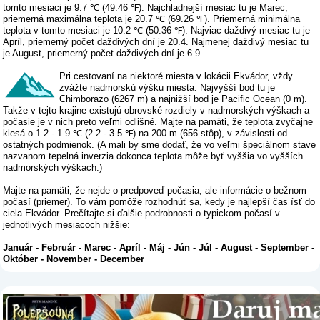
tomto mesiaci je 9.7 ℃ (49.46 ℉). Najchladnejší mesiac tu je Marec,
priemerná maximálna teplota je 20.7 ℃ (69.26 ℉). Priemerná minimálna
teplota v tomto mesiaci je 10.2 ℃ (50.36 ℉). Najviac daždivý mesiac tu je
Apríl, priemerný počet daždivých dní je 20.4. Najmenej daždivý mesiac tu
je August, priemerný počet daždivých dní je 6.9.
Pri cestovaní na niektoré miesta v lokácii Ekvádor, vždy
zvážte nadmorskú výšku miesta. Najvyšší bod tu je
Chimborazo (6267 m) a najnižší bod je Pacific Ocean (0 m).
Takže v tejto krajine existujú obrovské rozdiely v nadmorských výškach a
počasie je v nich preto veľmi odlišné. Majte na pamäti, že teplota zvyčajne
klesá o 1.2 - 1.9 ℃ (2.2 - 3.5 ℉) na 200 m (656 stôp), v závislosti od
ostatných podmienok. (A mali by sme dodať, že vo veľmi špeciálnom stave
nazvanom tepelná inverzia dokonca teplota môže byť vyššia vo vyšších
nadmorských výškach.)
Majte na pamäti, že nejde o predpoveď počasia, ale informácie o bežnom
počasí (priemer). To vám pomôže rozhodnúť sa, kedy je najlepší čas ísť do
ciela Ekvádor. Prečítajte si ďalšie podrobnosti o typickom počasí v
jednotlivých mesiacoch nižšie:
Január
-
Február
-
Marec
-
Apríl
-
Máj
-
Jún
-
Júl
-
August
-
September
-
Október
-
November
-
December