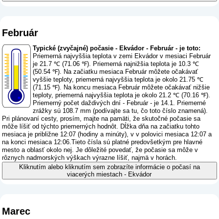
Február
Typické (zvyčajné) počasie - Ekvádor - Február - je toto:
Priemerná najvyššia teplota v zemi Ekvádor v mesiaci Február
je 21.7 ℃ (71.06 ℉). Priemerná najnižšia teplota je 10.3 ℃
(50.54 ℉). Na začiatku mesiaca Február môžete očakávať
vyššie teploty, priemerná najvyššia teplota je okolo 21.75 ℃
(71.15 ℉). Na koncu mesiaca Február môžete očakávať nižšie
teploty, priemerná najvyššia teplota je okolo 21.2 ℃ (70.16 ℉).
Priemerný počet daždivých dní - Február - je 14.1. Priemerné
zrážky sú 108.7 mm (
podívajte sa tu, čo toto číslo znamená
).
Pri plánovaní cesty, prosím, majte na pamäti, že skutočné počasie sa
môže líšiť od týchto priemerných hodnôt. Dĺžka dňa na začiatku tohto
mesiaca je približne 12:07 (hodiny a minúty), v v polovici mesiaca 12:07 a
na konci mesiaca 12:06.Tieto čísla sú platné predovšetkým pre hlavné
mesto a oblasť okolo nej. Je dôležité povedať, že počasie sa môže v
rôznych nadmorských výškach výrazne líšiť, najmä v horách.
Kliknutím alebo kliknutím sem zobrazíte informácie o počasí na
viacerých miestach - Ekvádor
Marec