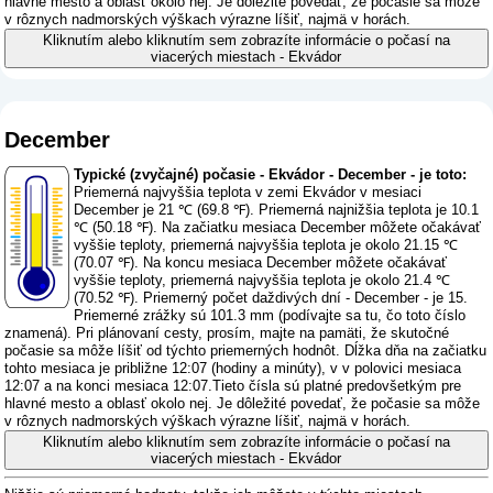
hlavné mesto a oblasť okolo nej. Je dôležité povedať, že počasie sa môže
v rôznych nadmorských výškach výrazne líšiť, najmä v horách.
Kliknutím alebo kliknutím sem zobrazíte informácie o počasí na
viacerých miestach - Ekvádor
December
Typické (zvyčajné) počasie - Ekvádor - December - je toto:
Priemerná najvyššia teplota v zemi Ekvádor v mesiaci
December je 21 ℃ (69.8 ℉). Priemerná najnižšia teplota je 10.1
℃ (50.18 ℉). Na začiatku mesiaca December môžete očakávať
vyššie teploty, priemerná najvyššia teplota je okolo 21.15 ℃
(70.07 ℉). Na koncu mesiaca December môžete očakávať
vyššie teploty, priemerná najvyššia teplota je okolo 21.4 ℃
(70.52 ℉). Priemerný počet daždivých dní - December - je 15.
Priemerné zrážky sú 101.3 mm (
podívajte sa tu, čo toto číslo
znamená
). Pri plánovaní cesty, prosím, majte na pamäti, že skutočné
počasie sa môže líšiť od týchto priemerných hodnôt. Dĺžka dňa na začiatku
tohto mesiaca je približne 12:07 (hodiny a minúty), v v polovici mesiaca
12:07 a na konci mesiaca 12:07.Tieto čísla sú platné predovšetkým pre
hlavné mesto a oblasť okolo nej. Je dôležité povedať, že počasie sa môže
v rôznych nadmorských výškach výrazne líšiť, najmä v horách.
Kliknutím alebo kliknutím sem zobrazíte informácie o počasí na
viacerých miestach - Ekvádor