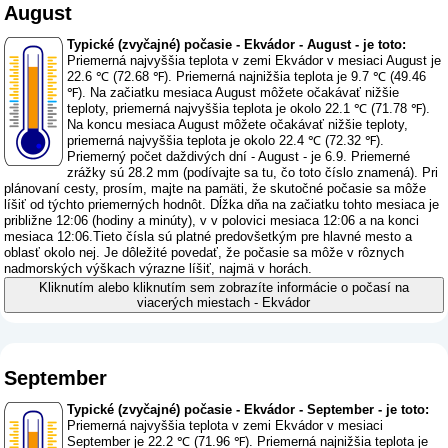
August
Typické (zvyčajné) počasie - Ekvádor - August - je toto:
Priemerná najvyššia teplota v zemi Ekvádor v mesiaci August je
22.6 ℃ (72.68 ℉). Priemerná najnižšia teplota je 9.7 ℃ (49.46
℉). Na začiatku mesiaca August môžete očakávať nižšie
teploty, priemerná najvyššia teplota je okolo 22.1 ℃ (71.78 ℉).
Na koncu mesiaca August môžete očakávať nižšie teploty,
priemerná najvyššia teplota je okolo 22.4 ℃ (72.32 ℉).
Priemerný počet daždivých dní - August - je 6.9. Priemerné
zrážky sú 28.2 mm (
podívajte sa tu, čo toto číslo znamená
). Pri
plánovaní cesty, prosím, majte na pamäti, že skutočné počasie sa môže
líšiť od týchto priemerných hodnôt. Dĺžka dňa na začiatku tohto mesiaca je
približne 12:06 (hodiny a minúty), v v polovici mesiaca 12:06 a na konci
mesiaca 12:06.Tieto čísla sú platné predovšetkým pre hlavné mesto a
oblasť okolo nej. Je dôležité povedať, že počasie sa môže v rôznych
nadmorských výškach výrazne líšiť, najmä v horách.
Kliknutím alebo kliknutím sem zobrazíte informácie o počasí na
viacerých miestach - Ekvádor
September
Typické (zvyčajné) počasie - Ekvádor - September - je toto:
Priemerná najvyššia teplota v zemi Ekvádor v mesiaci
September je 22.2 ℃ (71.96 ℉). Priemerná najnižšia teplota je