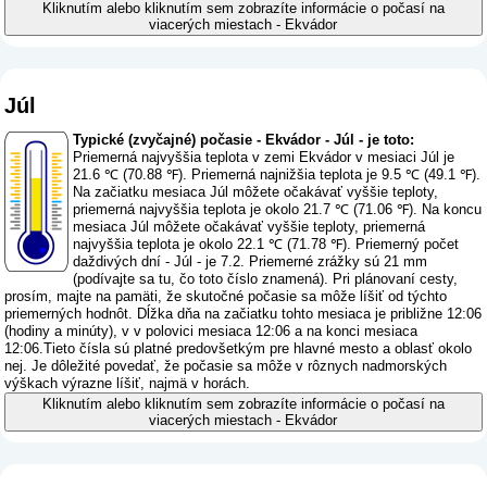
Kliknutím alebo kliknutím sem zobrazíte informácie o počasí na
viacerých miestach - Ekvádor
Júl
Typické (zvyčajné) počasie - Ekvádor - Júl - je toto:
Priemerná najvyššia teplota v zemi Ekvádor v mesiaci Júl je
21.6 ℃ (70.88 ℉). Priemerná najnižšia teplota je 9.5 ℃ (49.1 ℉).
Na začiatku mesiaca Júl môžete očakávať vyššie teploty,
priemerná najvyššia teplota je okolo 21.7 ℃ (71.06 ℉). Na koncu
mesiaca Júl môžete očakávať vyššie teploty, priemerná
najvyššia teplota je okolo 22.1 ℃ (71.78 ℉). Priemerný počet
daždivých dní - Júl - je 7.2. Priemerné zrážky sú 21 mm
(
podívajte sa tu, čo toto číslo znamená
). Pri plánovaní cesty,
prosím, majte na pamäti, že skutočné počasie sa môže líšiť od týchto
priemerných hodnôt. Dĺžka dňa na začiatku tohto mesiaca je približne 12:06
(hodiny a minúty), v v polovici mesiaca 12:06 a na konci mesiaca
12:06.Tieto čísla sú platné predovšetkým pre hlavné mesto a oblasť okolo
nej. Je dôležité povedať, že počasie sa môže v rôznych nadmorských
výškach výrazne líšiť, najmä v horách.
Kliknutím alebo kliknutím sem zobrazíte informácie o počasí na
viacerých miestach - Ekvádor