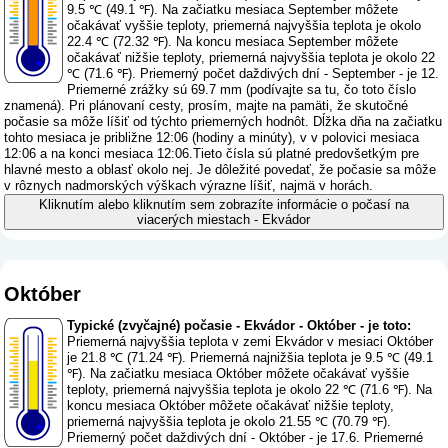
9.5 ℃ (49.1 ℉). Na začiatku mesiaca September môžete
očakávať vyššie teploty, priemerná najvyššia teplota je okolo
22.4 ℃ (72.32 ℉). Na koncu mesiaca September môžete
očakávať nižšie teploty, priemerná najvyššia teplota je okolo 22
℃ (71.6 ℉). Priemerný počet daždivých dní - September - je 12.
Priemerné zrážky sú 69.7 mm (
podívajte sa tu, čo toto číslo
znamená
). Pri plánovaní cesty, prosím, majte na pamäti, že skutočné
počasie sa môže líšiť od týchto priemerných hodnôt. Dĺžka dňa na začiatku
tohto mesiaca je približne 12:06 (hodiny a minúty), v v polovici mesiaca
12:06 a na konci mesiaca 12:06.Tieto čísla sú platné predovšetkým pre
hlavné mesto a oblasť okolo nej. Je dôležité povedať, že počasie sa môže
v rôznych nadmorských výškach výrazne líšiť, najmä v horách.
Kliknutím alebo kliknutím sem zobrazíte informácie o počasí na
viacerých miestach - Ekvádor
Október
Typické (zvyčajné) počasie - Ekvádor - Október - je toto:
Priemerná najvyššia teplota v zemi Ekvádor v mesiaci Október
je 21.8 ℃ (71.24 ℉). Priemerná najnižšia teplota je 9.5 ℃ (49.1
℉). Na začiatku mesiaca Október môžete očakávať vyššie
teploty, priemerná najvyššia teplota je okolo 22 ℃ (71.6 ℉). Na
koncu mesiaca Október môžete očakávať nižšie teploty,
priemerná najvyššia teplota je okolo 21.55 ℃ (70.79 ℉).
Priemerný počet daždivých dní - Október - je 17.6. Priemerné