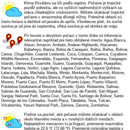
Klima Ekvádoru sa líši podľa regiónu. Počasie je tropické
pozdĺž pobrežia, ale vo vyšších nadmorských výškach sa
stáva chladnejším vnútrozemím. Môžete očakávať tropické
počasie v amazonskej džungli nížiny. Pobrežné oblasti sú
často horúce a daždivé od januára do apríla. Všeobecne platí, že suchá
sezóna je od júna do septembra, vlhká sezóna je od októbra do mája.
Pri hovore o obvyklom počasí v tomto štáte sú informácie
relevantné napríklad pre tieto obľúbené miesta: Agua Blanca,
Alausi, Amazon, Ambato, Andean Highlands, Atacames,
Babahoyo, Baeza, Bahia de Caraquez, Baltra, Baños, Bolivar,
Canoa, Chugchilán, Coastal Lowlands, Coca, Cotopaxi, Cuenca, Cuyabeno
Wildlife Reserve, Esmeraldas, Espanola, Fernandina, Floreana, Galapagos
Islands, Genovesa, Guamote, Guano, Guaranda, Guayaquil, Huaquillas,
Ibarra, Isabela, Isinliví, Lago Agrio, Laguna Cuicocha, Laguna Quilotoa,
Latacunga, Loja, Machala, Manta, Mindo, Montanita, Montecristi, Muisne,
Otavalo, Papallacta, Piedra Blanca, Puerto Ayora, Puerto Baquerizo
Moreno, Puerto Cayo, Puerto El Morro, Puerto López, Puerto Villamil,
Pululahua Geobotanical Reserve, Quevedo, Quito, Riobamba, Salinas,
Salinas de Guaranda, San Cristobal, San Luis de Pambil, San Miguel,
Sangay National Park, Santa Cruz, Santa Fe, Santiago de Bolivar, Santo
Domingo de los Colorados, South Plaza, Tababela, Tena, Tulcan,
Vilcabamba, Yasuni National Park, Zamora, Zaruma, Zumbahua.
Poďme sa pozrieť, aké počasie môžete očakávať v oblasti
okolo hlavného mesta a v mnohých ďalších mestách.
Najteplejším mesiacom tu je August, priemerná maximálna
teplota je 22.6 ℃ (72.68 ℉). Priemerná minimálna teplota v