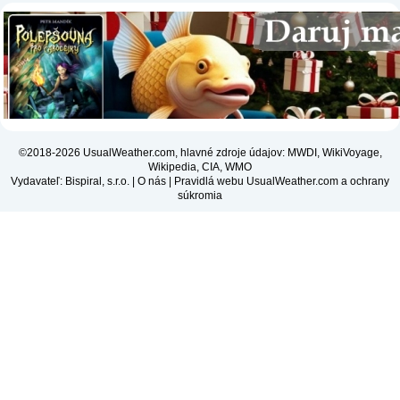
©2018-2026 UsualWeather.com, hlavné zdroje údajov: MWDI, WikiVoyage,
Wikipedia, CIA, WMO
Vydavateľ: Bispiral, s.r.o. |
O nás
|
Pravidlá webu UsualWeather.com a ochrany
súkromia