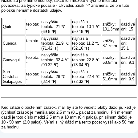
Nižšie sú priemerné hodnoty, takže ich môžete v týchto miestach
považovať za typické počasie - Ekvádor. Znak "-" znamená, že pre túto
položku nemáme dostatok údajov.
najvyššia
najnižšia
teplota:
zrážky:
daždivé
Quito
teplota: 21 ℃
teplota: 10.1 ℃
-
101.3mm
dni: 15
(69.8 ℉)
(50.18 ℉)
najvyššia
najnižšia
daždivé
teplota:
zrážky:
Cuenca
teplota: 21.9 ℃
teplota: 11.2 ℃
dni:
-
87.7mm
(71.42 ℉)
(52.16 ℉)
15.1
najvyššia
najnižšia
teplota:
zrážky:
daždivé
Guayaquil
teplota: 32.4 ℃
teplota: 22.8 ℃
-
68.9mm
dni: 9.1
(90.32 ℉)
(73.04 ℉)
San
najvyššia
najnižšia
teplota:
zrážky:
daždivé
Cristobal
teplota: 28 ℃
teplota: 22.4 ℃
-
51.6mm
dni: 9.9
Galapagos
(82.4 ℉)
(72.32 ℉)
Keď čítate o počte mm zrážok, mali by ste to vedieť: Slabý dážď je, keď je
rýchlosť zrážok je menšia ako 2,5 mm (0,1 palca) za hodinu. Pri miernom
daždi je toto číslo medzi 2,5 mm a 10 mm (0,4 palca), pri silnom daždi je
10 - 50 mm (2,0 palca). Veľmi silný dážď má tento počet vyšší ako 50 mm
za hodinu.