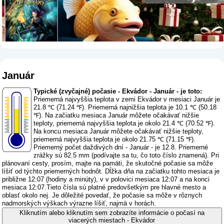
Január
Typické (zvyčajné) počasie - Ekvádor - Január - je toto:
Priemerná najvyššia teplota v zemi Ekvádor v mesiaci Január je
21.8 ℃ (71.24 ℉). Priemerná najnižšia teplota je 10.1 ℃ (50.18
℉). Na začiatku mesiaca Január môžete očakávať nižšie
teploty, priemerná najvyššia teplota je okolo 21.4 ℃ (70.52 ℉).
Na koncu mesiaca Január môžete očakávať nižšie teploty,
priemerná najvyššia teplota je okolo 21.75 ℃ (71.15 ℉).
Priemerný počet daždivých dní - Január - je 12.8. Priemerné
zrážky sú 82.5 mm (
podívajte sa tu, čo toto číslo znamená
). Pri
plánovaní cesty, prosím, majte na pamäti, že skutočné počasie sa môže
líšiť od týchto priemerných hodnôt. Dĺžka dňa na začiatku tohto mesiaca je
približne 12:07 (hodiny a minúty), v v polovici mesiaca 12:07 a na konci
mesiaca 12:07.Tieto čísla sú platné predovšetkým pre hlavné mesto a
oblasť okolo nej. Je dôležité povedať, že počasie sa môže v rôznych
nadmorských výškach výrazne líšiť, najmä v horách.
Kliknutím alebo kliknutím sem zobrazíte informácie o počasí na
viacerých miestach - Ekvádor