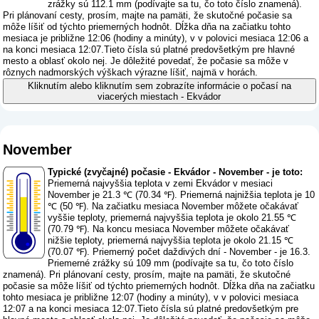
zrážky sú 112.1 mm (
podívajte sa tu, čo toto číslo znamená
).
Pri plánovaní cesty, prosím, majte na pamäti, že skutočné počasie sa
môže líšiť od týchto priemerných hodnôt. Dĺžka dňa na začiatku tohto
mesiaca je približne 12:06 (hodiny a minúty), v v polovici mesiaca 12:06 a
na konci mesiaca 12:07.Tieto čísla sú platné predovšetkým pre hlavné
mesto a oblasť okolo nej. Je dôležité povedať, že počasie sa môže v
rôznych nadmorských výškach výrazne líšiť, najmä v horách.
Kliknutím alebo kliknutím sem zobrazíte informácie o počasí na
viacerých miestach - Ekvádor
November
Typické (zvyčajné) počasie - Ekvádor - November - je toto:
Priemerná najvyššia teplota v zemi Ekvádor v mesiaci
November je 21.3 ℃ (70.34 ℉). Priemerná najnižšia teplota je 10
℃ (50 ℉). Na začiatku mesiaca November môžete očakávať
vyššie teploty, priemerná najvyššia teplota je okolo 21.55 ℃
(70.79 ℉). Na koncu mesiaca November môžete očakávať
nižšie teploty, priemerná najvyššia teplota je okolo 21.15 ℃
(70.07 ℉). Priemerný počet daždivých dní - November - je 16.3.
Priemerné zrážky sú 109 mm (
podívajte sa tu, čo toto číslo
znamená
). Pri plánovaní cesty, prosím, majte na pamäti, že skutočné
počasie sa môže líšiť od týchto priemerných hodnôt. Dĺžka dňa na začiatku
tohto mesiaca je približne 12:07 (hodiny a minúty), v v polovici mesiaca
12:07 a na konci mesiaca 12:07.Tieto čísla sú platné predovšetkým pre