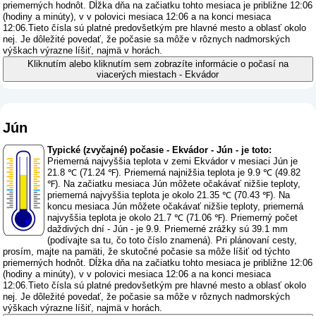
priemerných hodnôt. Dĺžka dňa na začiatku tohto mesiaca je približne 12:06
(hodiny a minúty), v v polovici mesiaca 12:06 a na konci mesiaca
12:06.Tieto čísla sú platné predovšetkým pre hlavné mesto a oblasť okolo
nej. Je dôležité povedať, že počasie sa môže v rôznych nadmorských
výškach výrazne líšiť, najmä v horách.
Kliknutím alebo kliknutím sem zobrazíte informácie o počasí na
viacerých miestach - Ekvádor
Jún
Typické (zvyčajné) počasie - Ekvádor - Jún - je toto:
Priemerná najvyššia teplota v zemi Ekvádor v mesiaci Jún je
21.8 ℃ (71.24 ℉). Priemerná najnižšia teplota je 9.9 ℃ (49.82
℉). Na začiatku mesiaca Jún môžete očakávať nižšie teploty,
priemerná najvyššia teplota je okolo 21.35 ℃ (70.43 ℉). Na
koncu mesiaca Jún môžete očakávať nižšie teploty, priemerná
najvyššia teplota je okolo 21.7 ℃ (71.06 ℉). Priemerný počet
daždivých dní - Jún - je 9.9. Priemerné zrážky sú 39.1 mm
(
podívajte sa tu, čo toto číslo znamená
). Pri plánovaní cesty,
prosím, majte na pamäti, že skutočné počasie sa môže líšiť od týchto
priemerných hodnôt. Dĺžka dňa na začiatku tohto mesiaca je približne 12:06
(hodiny a minúty), v v polovici mesiaca 12:06 a na konci mesiaca
12:06.Tieto čísla sú platné predovšetkým pre hlavné mesto a oblasť okolo
nej. Je dôležité povedať, že počasie sa môže v rôznych nadmorských
výškach výrazne líšiť, najmä v horách.