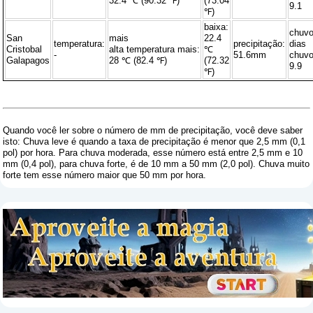
32.4 ℃ (90.32 ℉)
(73.04
9.1
℉)
baixa:
chuv
San
mais
22.4
temperatura:
precipitação:
dias
Cristobal
alta temperatura mais:
℃
-
51.6mm
chuvo
Galapagos
28 ℃ (82.4 ℉)
(72.32
9.9
℉)
Quando você ler sobre o número de mm de precipitação, você deve saber
isto: Chuva leve é ​​quando a taxa de precipitação é menor que 2,5 mm (0,1
pol) por hora. Para chuva moderada, esse número está entre 2,5 mm e 10
mm (0,4 pol), para chuva forte, é de 10 mm a 50 mm (2,0 pol). Chuva muito
forte tem esse número maior que 50 mm por hora.