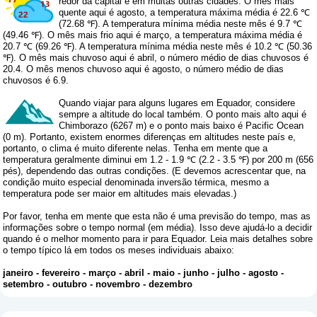
redor da capital e em muitas outras cidades. O mês mais
quente aqui é agosto, a temperatura máxima média é 22.6 ℃
(72.68 ℉). A temperatura mínima média neste mês é 9.7 ℃
(49.46 ℉). O mês mais frio aqui é março, a temperatura máxima média é
20.7 ℃ (69.26 ℉). A temperatura mínima média neste mês é 10.2 ℃ (50.36
℉). O mês mais chuvoso aqui é abril, o número médio de dias chuvosos é
20.4. O mês menos chuvoso aqui é agosto, o número médio de dias
chuvosos é 6.9.
Quando viajar para alguns lugares em Equador, considere
sempre a altitude do local também. O ponto mais alto aqui é
Chimborazo (6267 m) e o ponto mais baixo é Pacific Ocean
(0 m). Portanto, existem enormes diferenças em altitudes neste país e,
portanto, o clima é muito diferente nelas. Tenha em mente que a
temperatura geralmente diminui em 1.2 - 1.9 ℃ (2.2 - 3.5 ℉) por 200 m (656
pés), dependendo das outras condições. (E devemos acrescentar que, na
condição muito especial denominada inversão térmica, mesmo a
temperatura pode ser maior em altitudes mais elevadas.)
Por favor, tenha em mente que esta não é uma previsão do tempo, mas as
informações sobre o tempo normal (em média). Isso deve ajudá-lo a decidir
quando é o melhor momento para ir para Equador. Leia mais detalhes sobre
o tempo típico lá em todos os meses individuais abaixo:
janeiro
-
fevereiro
-
março
-
abril
-
maio
-
junho
-
julho
-
agosto
-
setembro
-
outubro
-
novembro
-
dezembro