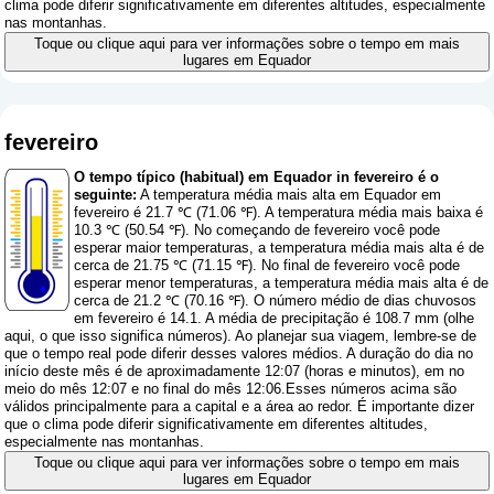
clima pode diferir significativamente em diferentes altitudes, especialmente
nas montanhas.
Toque ou clique aqui para ver informações sobre o tempo em mais
lugares em Equador
fevereiro
O tempo típico (habitual) em Equador in fevereiro é o
seguinte:
A temperatura média mais alta em Equador em
fevereiro é 21.7 ℃ (71.06 ℉). A temperatura média mais baixa é
10.3 ℃ (50.54 ℉). No começando de fevereiro você pode
esperar maior temperaturas, a temperatura média mais alta é de
cerca de 21.75 ℃ (71.15 ℉). No final de fevereiro você pode
esperar menor temperaturas, a temperatura média mais alta é de
cerca de 21.2 ℃ (70.16 ℉). O número médio de dias chuvosos
em fevereiro é 14.1. A média de precipitação é 108.7 mm (
olhe
aqui, o que isso significa números
). Ao planejar sua viagem, lembre-se de
que o tempo real pode diferir desses valores médios. A duração do dia no
início deste mês é de aproximadamente 12:07 (horas e minutos), em no
meio do mês 12:07 e no final do mês 12:06.Esses números acima são
válidos principalmente para a capital e a área ao redor. É importante dizer
que o clima pode diferir significativamente em diferentes altitudes,
especialmente nas montanhas.
Toque ou clique aqui para ver informações sobre o tempo em mais
lugares em Equador