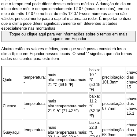
que o tempo real pode diferir desses valores médios. A duração do dia no
início deste mês é de aproximadamente 12:07 (horas e minutos), em no
meio do mês 12:07 e no final do mês 12:07.Esses números acima são
válidos principalmente para a capital e a área ao redor. É importante dizer
que o clima pode diferir significativamente em diferentes altitudes,
especialmente nas montanhas.
Toque ou clique aqui para ver informações sobre o tempo em mais
lugares em Equador
Abaixo estão os valores médios, para que você possa considerá-los o
clima típico em Equador nesses locais. O sinal '-' significa que não temos
dados suficientes para este item.
baixa:
chuv
mais
10.1
temperatura:
precipitação:
dias
Quito
alta temperatura mais:
℃
-
101.3mm
chuvo
21 ℃ (69.8 ℉)
(50.18
15
℉)
baixa:
chuv
mais
11.2
temperatura:
precipitação:
dias
Cuenca
alta temperatura mais:
℃
-
87.7mm
chuvo
21.9 ℃ (71.42 ℉)
(52.16
15.1
℉)
baixa:
chuv
mais
22.8
temperatura:
precipitação:
dias
Guayaquil
alta temperatura mais:
℃
-
68.9mm
chuvo