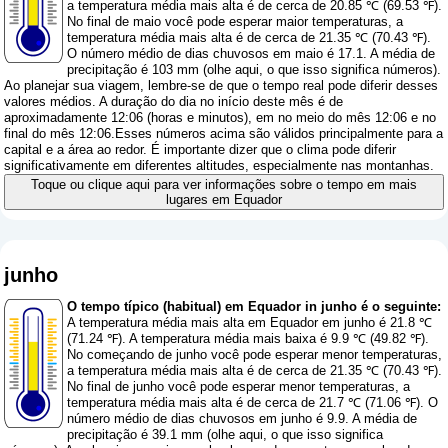
a temperatura média mais alta é de cerca de 20.85 ℃ (69.53 ℉).
No final de maio você pode esperar maior temperaturas, a
temperatura média mais alta é de cerca de 21.35 ℃ (70.43 ℉).
O número médio de dias chuvosos em maio é 17.1. A média de
precipitação é 103 mm (
olhe aqui, o que isso significa números
).
Ao planejar sua viagem, lembre-se de que o tempo real pode diferir desses
valores médios. A duração do dia no início deste mês é de
aproximadamente 12:06 (horas e minutos), em no meio do mês 12:06 e no
final do mês 12:06.Esses números acima são válidos principalmente para a
capital e a área ao redor. É importante dizer que o clima pode diferir
significativamente em diferentes altitudes, especialmente nas montanhas.
Toque ou clique aqui para ver informações sobre o tempo em mais
lugares em Equador
junho
O tempo típico (habitual) em Equador in junho é o seguinte:
A temperatura média mais alta em Equador em junho é 21.8 ℃
(71.24 ℉). A temperatura média mais baixa é 9.9 ℃ (49.82 ℉).
No começando de junho você pode esperar menor temperaturas,
a temperatura média mais alta é de cerca de 21.35 ℃ (70.43 ℉).
No final de junho você pode esperar menor temperaturas, a
temperatura média mais alta é de cerca de 21.7 ℃ (71.06 ℉). O
número médio de dias chuvosos em junho é 9.9. A média de
precipitação é 39.1 mm (
olhe aqui, o que isso significa