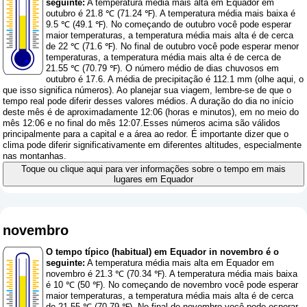
seguinte:
A temperatura média mais alta em Equador em
outubro é 21.8 ℃ (71.24 ℉). A temperatura média mais baixa é
9.5 ℃ (49.1 ℉). No começando de outubro você pode esperar
maior temperaturas, a temperatura média mais alta é de cerca
de 22 ℃ (71.6 ℉). No final de outubro você pode esperar menor
temperaturas, a temperatura média mais alta é de cerca de
21.55 ℃ (70.79 ℉). O número médio de dias chuvosos em
outubro é 17.6. A média de precipitação é 112.1 mm (
olhe aqui, o
que isso significa números
). Ao planejar sua viagem, lembre-se de que o
tempo real pode diferir desses valores médios. A duração do dia no início
deste mês é de aproximadamente 12:06 (horas e minutos), em no meio do
mês 12:06 e no final do mês 12:07.Esses números acima são válidos
principalmente para a capital e a área ao redor. É importante dizer que o
clima pode diferir significativamente em diferentes altitudes, especialmente
nas montanhas.
Toque ou clique aqui para ver informações sobre o tempo em mais
lugares em Equador
novembro
O tempo típico (habitual) em Equador in novembro é o
seguinte:
A temperatura média mais alta em Equador em
novembro é 21.3 ℃ (70.34 ℉). A temperatura média mais baixa
é 10 ℃ (50 ℉). No começando de novembro você pode esperar
maior temperaturas, a temperatura média mais alta é de cerca
de 21.55 ℃ (70.79 ℉). No final de novembro você pode esperar