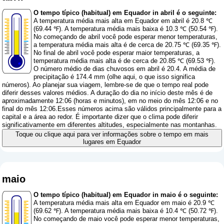
O tempo típico (habitual) em Equador in abril é o seguinte:
A temperatura média mais alta em Equador em abril é 20.8 ℃
(69.44 ℉). A temperatura média mais baixa é 10.3 ℃ (50.54 ℉).
No começando de abril você pode esperar menor temperaturas,
a temperatura média mais alta é de cerca de 20.75 ℃ (69.35 ℉).
No final de abril você pode esperar maior temperaturas, a
temperatura média mais alta é de cerca de 20.85 ℃ (69.53 ℉).
O número médio de dias chuvosos em abril é 20.4. A média de
precipitação é 174.4 mm (
olhe aqui, o que isso significa
números
). Ao planejar sua viagem, lembre-se de que o tempo real pode
diferir desses valores médios. A duração do dia no início deste mês é de
aproximadamente 12:06 (horas e minutos), em no meio do mês 12:06 e no
final do mês 12:06.Esses números acima são válidos principalmente para a
capital e a área ao redor. É importante dizer que o clima pode diferir
significativamente em diferentes altitudes, especialmente nas montanhas.
Toque ou clique aqui para ver informações sobre o tempo em mais
lugares em Equador
maio
O tempo típico (habitual) em Equador in maio é o seguinte:
A temperatura média mais alta em Equador em maio é 20.9 ℃
(69.62 ℉). A temperatura média mais baixa é 10.4 ℃ (50.72 ℉).
No começando de maio você pode esperar menor temperaturas,