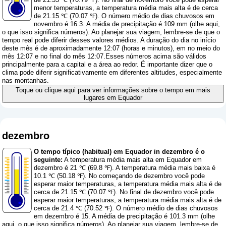
menor temperaturas, a temperatura média mais alta é de cerca
de 21.15 ℃ (70.07 ℉). O número médio de dias chuvosos em
novembro é 16.3. A média de precipitação é 109 mm (
olhe aqui,
o que isso significa números
). Ao planejar sua viagem, lembre-se de que o
tempo real pode diferir desses valores médios. A duração do dia no início
deste mês é de aproximadamente 12:07 (horas e minutos), em no meio do
mês 12:07 e no final do mês 12:07.Esses números acima são válidos
principalmente para a capital e a área ao redor. É importante dizer que o
clima pode diferir significativamente em diferentes altitudes, especialmente
nas montanhas.
Toque ou clique aqui para ver informações sobre o tempo em mais
lugares em Equador
dezembro
O tempo típico (habitual) em Equador in dezembro é o
seguinte:
A temperatura média mais alta em Equador em
dezembro é 21 ℃ (69.8 ℉). A temperatura média mais baixa é
10.1 ℃ (50.18 ℉). No começando de dezembro você pode
esperar maior temperaturas, a temperatura média mais alta é de
cerca de 21.15 ℃ (70.07 ℉). No final de dezembro você pode
esperar maior temperaturas, a temperatura média mais alta é de
cerca de 21.4 ℃ (70.52 ℉). O número médio de dias chuvosos
em dezembro é 15. A média de precipitação é 101.3 mm (
olhe
aqui, o que isso significa números
). Ao planejar sua viagem, lembre-se de