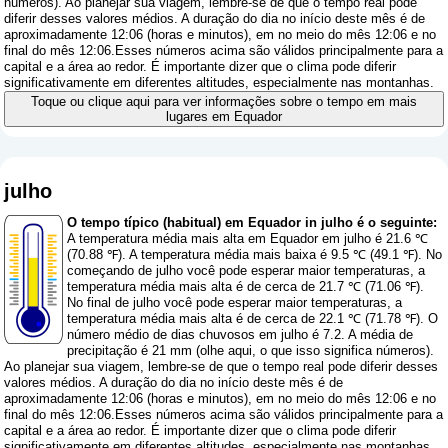
números
). Ao planejar sua viagem, lembre-se de que o tempo real pode
diferir desses valores médios. A duração do dia no início deste mês é de
aproximadamente 12:06 (horas e minutos), em no meio do mês 12:06 e no
final do mês 12:06.Esses números acima são válidos principalmente para a
capital e a área ao redor. É importante dizer que o clima pode diferir
significativamente em diferentes altitudes, especialmente nas montanhas.
Toque ou clique aqui para ver informações sobre o tempo em mais
lugares em Equador
julho
O tempo típico (habitual) em Equador in julho é o seguinte:
A temperatura média mais alta em Equador em julho é 21.6 ℃
(70.88 ℉). A temperatura média mais baixa é 9.5 ℃ (49.1 ℉). No
começando de julho você pode esperar maior temperaturas, a
temperatura média mais alta é de cerca de 21.7 ℃ (71.06 ℉).
No final de julho você pode esperar maior temperaturas, a
temperatura média mais alta é de cerca de 22.1 ℃ (71.78 ℉). O
número médio de dias chuvosos em julho é 7.2. A média de
precipitação é 21 mm (
olhe aqui, o que isso significa números
).
Ao planejar sua viagem, lembre-se de que o tempo real pode diferir desses
valores médios. A duração do dia no início deste mês é de
aproximadamente 12:06 (horas e minutos), em no meio do mês 12:06 e no
final do mês 12:06.Esses números acima são válidos principalmente para a
capital e a área ao redor. É importante dizer que o clima pode diferir
significativamente em diferentes altitudes, especialmente nas montanhas.