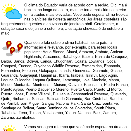
O clima do Equador varia de acordo com a região. O clima é
tropical ao longo da costa, mas se torna mais frio no interior
em altitudes mais elevadas. Você pode esperar clima tropical
nas planícies da floresta amazônica. As áreas costeiras são
frequentemente quentes e chuvosas de janeiro a abril. Geralmente, a
estação seca é de junho a setembro, a estação chuvosa é de outubro a
maio.
Quando se fala sobre o clima habitual neste país, a
informação é relevante, por exemplo, para estes locais
populares: Agua Blanca, Alausi, Amazon, Ambato, Andean
Highlands, Atacames, Babahoyo, Baeza, Bahia de Caraquez,
Baltra, Baños, Bolivar, Canoa, Chugchilán, Coastal Lowlands, Coca,
Cotopaxi, Cuenca, Cuyabeno Wildlife Reserve, Esmeraldas, Espanola,
Fernandina, Floreana, Galapagos Islands, Genovesa, Guamote, Guano,
Guaranda, Guayaquil, Huaquillas, Ibarra, Isabela, Isinliví, Lago Agrio,
Laguna Cuicocha, Laguna Quilotoa, Latacunga, Loja, Machala, Manta,
Mindo, Montanita, Montecristi, Muisne, Otavalo, Papallacta, Piedra Blanca,
Puerto Ayora, Puerto Baquerizo Moreno, Puerto Cayo, Puerto El Morro,
Puerto López, Puerto Villamil, Pululahua Geobotanical Reserve, Quevedo,
Quito, Riobamba, Salinas, Salinas de Guaranda, San Cristobal, San Luis
de Pambil, San Miguel, Sangay National Park, Santa Cruz, Santa Fe,
Santiago de Bolivar, Santo Domingo de los Colorados, South Plaza,
Tababela, Tena, Tulcan, Vilcabamba, Yasuni National Park, Zamora,
Zaruma, Zumbahua.
Vamos ver agora o tempo que você pode esperar na área ao