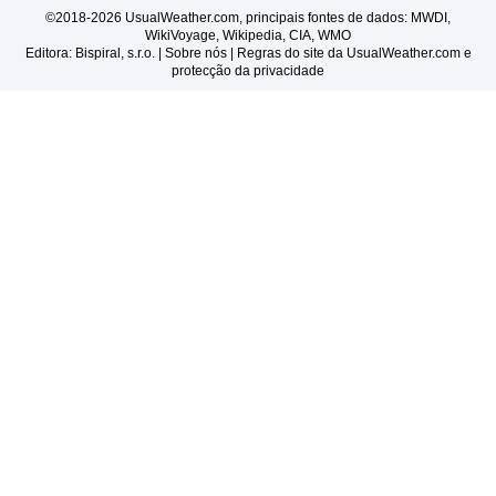
©2018-2026 UsualWeather.com, principais fontes de dados: MWDI,
WikiVoyage, Wikipedia, CIA, WMO
Editora: Bispiral, s.r.o. |
Sobre nós
|
Regras do site da UsualWeather.com e
protecção da privacidade