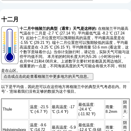
十二月
十二月中格陵兰的典型（通常）天气是这样的:
在格陵兰平均最高
气温在十二月是 -2.7 ℃ (27.14 ℉). 平均最低气温 -8.2 ℃ (17.24
℉). 起始十二月位置您可以预期较高的温度，平均最高温度是在
-1.55 ℃ (29.21 ℉). 端十二月位置您可以预期较低的温度，平均最
高温度是在 -3.25 ℃ (26.15 ℉). 平均降雨量 53.6 mm (
看这里，这
个数字意味着什么
). 当你计划旅行时，请记住，实际天气可能与这
些平均值不同。 本月初的时间长度大约为5:26（小时和分钟），
在月中4:21和4:08月末。上述数字主要针对首都及其周边地区。
很重要的一点是，不同海拔高度的天气可能会有很大不同，特别
是在山区。
点击或点击此处查看格陵兰中更多地方的天气信息。
以下是平均值，因此您可以在这些地方将格陵兰中的典型天气考虑在内。符
号' - '意味着我们没有足够的数据为这个项目。
阴
最低温度:
温度: -21.5
最高温度: -17
雨量:
雨
Thule
-24.4 ℃
℃ (-6.7 ℉)
℃ (1.4 ℉)
8.2mm
天:
(-11.92 ℉)
-
阴
温度: -9.6
最低温度:
最高温度: -5.9
雨量:
雨
Holsteinsborg
℃ (14.72
-12.4 ℃ (9.68