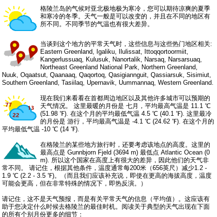
格陵兰岛的气候对亚北极地极为寒冷，您可以期待凉爽的夏季
和寒冷的冬季。天气一般是可以改变的，并且在不同的地区有
所不同。不同季节的气温也有很大差异。
当谈到这个地方的平常天气时，这些信息与这些热门地区相关:
Eastern Greenland, Igaliku, Ilulissat, Ittoqqortoormiit,
Kangerlussuaq, Kulusuk, Nanortalik, Narsaq, Narsarsuaq,
Northeast Greenland National Park, Northern Greenland,
Nuuk, Oqaatsut, Qaanaaq, Qaqortoq, Qasigiannguit, Qassiarsuk, Sisimiut,
Southern Greenland, Tasiilaq, Upernavik, Uummannaq, Western Greenland.
现在我们来看看在首都周边地区以及其他许多城市可以预期的
天气情况。 这里最暖的月份是 七月，平均最高气温是 11.1 ℃
(51.98 ℉). 在这个月的平均最低气温 4.5 ℃ (40.1 ℉). 这里最冷
的月份是 游行，平均最高气温是 -4.1 ℃ (24.62 ℉). 在这个月的
平均最低气温 -10 ℃ (14 ℉).
在格陵兰的某些地方旅行时，还要考虑该地点的高度。这里的
最高点是 Gunnbjorn Fjeld (3694 m) 最低点 Atlantic Ocean (0
m). 所以这个国家在高度上有很大的差异，因此他们的天气非
常不同。 请记住，根据其他条件，温度通常每200米（656英尺）减少1.2 -
1.9 ℃ (2.2 - 3.5 ℉)。（而且我们应该补充说，即使在更高的海拔高度，温度
可能会更高，但在非常特殊的情况下，即热反演。）
请记住，这不是天气预报，而是有关平常天气的信息（平均值）。这应该有
助于您决定什么时候去格陵兰的最佳时机。阅读关于典型的天气出现在下面
的所有个别月份更多的细节：