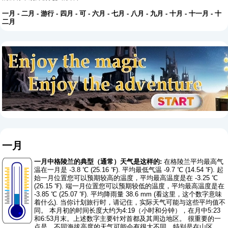
一月
-
二月
-
游行
-
四月
-
可
-
六月
-
七月
-
八月
-
九月
-
十月
-
十一月
-
十
二月
一月
一月中格陵兰的典型（通常）天气是这样的:
在格陵兰平均最高气
温在一月是 -3.8 ℃ (25.16 ℉). 平均最低气温 -9.7 ℃ (14.54 ℉). 起
始一月位置您可以预期较高的温度，平均最高温度是在 -3.25 ℃
(26.15 ℉). 端一月位置您可以预期较低的温度，平均最高温度是在
-3.85 ℃ (25.07 ℉). 平均降雨量 38.6 mm (
看这里，这个数字意味
着什么
). 当你计划旅行时，请记住，实际天气可能与这些平均值不
同。 本月初的时间长度大约为4:19（小时和分钟），在月中5:23
和6:53月末。上述数字主要针对首都及其周边地区。 很重要的一
点是，不同海拔高度的天气可能会有很大不同，特别是在山区。