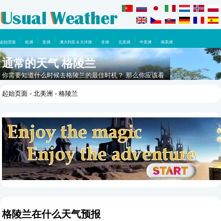
起始页面
欧洲
亚洲
澳大利亚 & 大洋洲
非洲
北美洲
中美洲
南美洲
通常的天气 格陵兰
你需要知道什么时候去格陵兰的最佳时机？ 那么你应该看
看这里，在这一年里你可以期待什么天气。
起始页面
-
北美洲
- 格陵兰
格陵兰在什么天气预报