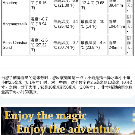
最高温度: -5.9
雨量:
雨
Aputiteq
℃ (16.16
-12.4 ℃ (9.68
℃ (21.38 ℉)
39.4mm
天:
℉)
℉)
-
阴
温度: -6.7
最高温度: -3.1
最低温度: -10
雨量:
雨
Angmagssalik
℃ (19.94
℃ (26.42 ℉)
℃ (14 ℉)
104.4mm
天:
℉)
-
阴
温度: -2.6
Prins Christian
最高温度: -0.7
最低温度: -4.5
雨量:
雨
℃ (27.32
Sund
℃ (30.74 ℉)
℃ (23.9 ℉)
245mm
天:
℉)
-
当您了解降雨量的毫米数时，您应该知道这一点：小雨是指当降水率小于每
小时2.5毫米（0.1英寸）时。对于中雨，这个数字在2.5毫米到10毫米（0.4英
寸）之间，对于大雨，它是10毫米到50毫米（2.0英寸）。非常强烈的雨水数
量高于每小时50毫米。