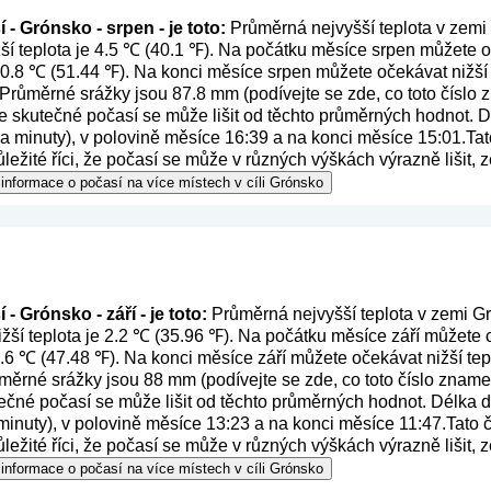
 - Grónsko - srpen - je toto:
Průměrná nejvyšší teplota v zemi
ší teplota je 4.5 ℃ (40.1 ℉). Na počátku měsíce srpen můžete o
 10.8 ℃ (51.44 ℉). Na konci měsíce srpen můžete očekávat nižší 
 Průměrné srážky jsou 87.8 mm (
podívejte se zde, co toto číslo
e skutečné počasí se může lišit od těchto průměrných hodnot. 
y a minuty), v polovině měsíce 16:39 a na konci měsíce 15:01.Tat
ůležité říci, že počasí se může v různých výškách výrazně lišit,
informace o počasí na více místech v cíli Grónsko
- Grónsko - září - je toto:
Průměrná nejvyšší teplota v zemi Gr
žší teplota je 2.2 ℃ (35.96 ℉). Na počátku měsíce září můžete 
8.6 ℃ (47.48 ℉). Na konci měsíce září můžete očekávat nižší tepl
ůměrné srážky jsou 88 mm (
podívejte se zde, co toto číslo znam
ečné počasí se může lišit od těchto průměrných hodnot. Délka 
 minuty), v polovině měsíce 13:23 a na konci měsíce 11:47.Tato č
ůležité říci, že počasí se může v různých výškách výrazně lišit,
informace o počasí na více místech v cíli Grónsko