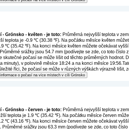
- Grónsko - květen - je toto:
Průměrná nejvyšší teplota v zem
ší teplota je -0.9 ℃ (30.38 ℉). Na počátku měsíce květen můžet
 1.9 ℃ (35.42 ℉). Na konci měsíce květen můžete očekávat vyšší 
 Průměrné srážky jsou 54.7 mm (
podívejte se zde, co toto číslo
e skutečné počasí se může lišit od těchto průměrných hodnot. 
y a minuty), v polovině měsíce 18:24 a na konci měsíce 19:56.Tat
ůležité říci, že počasí se může v různých výškách výrazně lišit,
informace o počasí na více místech v cíli Grónsko
 - Grónsko - červen - je toto:
Průměrná nejvyšší teplota v zem
žší teplota je 1.9 ℃ (35.42 ℉). Na počátku měsíce červen můžet
 6.2 ℃ (43.16 ℉). Na konci měsíce červen můžete očekávat vyšší 
). Průměrné srážky jsou 63.3 mm (
podívejte se zde, co toto čís