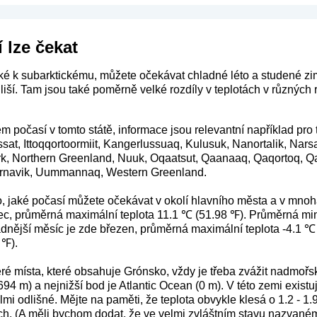
 lze čekat
cké k subarktickému, můžete očekávat chladné léto a studené zi
liší. Tam jsou také poměrně velké rozdíly v teplotách v různých
m počasí v tomto státě, informace jsou relevantní například pro 
lissat, Ittoqqortoormiit, Kangerlussuaq, Kulusuk, Nanortalik, Nar
k, Northern Greenland, Nuuk, Oqaatsut, Qaanaaq, Qaqortoq, Qas
ernavik, Uummannaq, Western Greenland.
o, jaké počasí můžete očekávat v okolí hlavního města a v mnoh
c, průměrná maximální teplota 11.1 ℃ (51.98 ℉). Průměrná mini
adnější měsíc je zde březen, průměrná maximální teplota -4.1 
 ℉).
ré místa, které obsahuje Grónsko, vždy je třeba zvážit nadmořs
94 m) a nejnižší bod je Atlantic Ocean (0 m). V této zemi exist
lmi odlišné. Mějte na paměti, že teplota obvykle klesá o 1.2 - 1.9
ch. (A měli bychom dodat, že ve velmi zvláštním stavu nazvaném