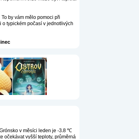
. To by vám mělo pomoci při
i o typickém počasí v jednotlivých
inec
Grónsko v měsíci leden je -3.8 ℃
e očekávat vyšší teploty, průměrná