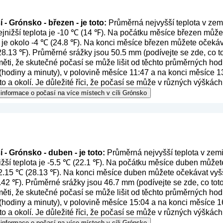
 - Grónsko - březen - je toto:
Průměrná nejvyšší teplota v zemi
nižší teplota je -10 ℃ (14 ℉). Na počátku měsíce březen můžet
 je okolo -4 ℃ (24.8 ℉). Na konci měsíce březen můžete očekáva
(28.13 ℉). Průměrné srážky jsou 50.5 mm (
podívejte se zde, co 
ěti, že skutečné počasí se může lišit od těchto průměrných hod
(hodiny a minuty), v polovině měsíce 11:47 a na konci měsíce 13
 a okolí. Je důležité říci, že počasí se může v různých výškách
informace o počasí na více místech v cíli Grónsko
 - Grónsko - duben - je toto:
Průměrná nejvyšší teplota v zemi
žší teplota je -5.5 ℃ (22.1 ℉). Na počátku měsíce duben můžete
 -2.15 ℃ (28.13 ℉). Na konci měsíce duben můžete očekávat vyšš
5.42 ℉). Průměrné srážky jsou 46.7 mm (
podívejte se zde, co to
ěti, že skutečné počasí se může lišit od těchto průměrných hod
 (hodiny a minuty), v polovině měsíce 15:04 a na konci měsíce 16
 a okolí. Je důležité říci, že počasí se může v různých výškách
informace o počasí na více místech v cíli Grónsko