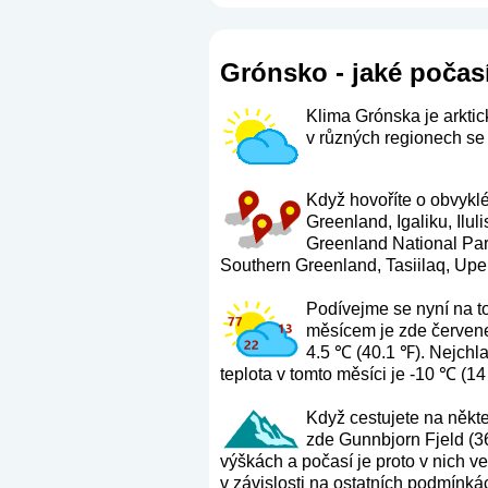
Grónsko - jaké počasí
Klima Grónska je arkti
v různých regionech se 
Když hovoříte o obvyklé
Greenland, Igaliku, Ilu
Greenland National Par
Southern Greenland, Tasiilaq, Up
Podívejme se nyní na t
měsícem je zde červene
4.5 ℃ (40.1 ℉). Nejchl
teplota v tomto měsíci je -10 ℃ (14
Když cestujete na někte
zde Gunnbjorn Fjeld (36
výškách a počasí je proto v nich ve
v závislosti na ostatních podmínká