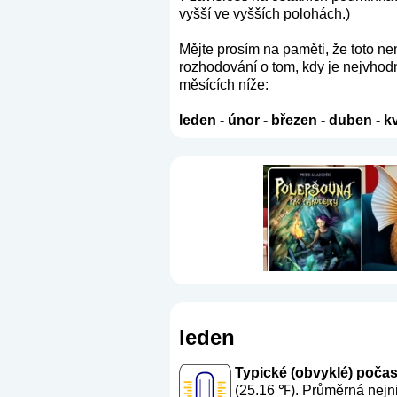
vyšší ve vyšších polohách.)
Mějte prosím na paměti, že toto n
rozhodování o tom, kdy je nejvhodn
měsících níže:
leden
-
únor
-
březen
-
duben
-
k
leden
Typické (obvyklé) počasí 
(25.16 ℉). Průměrná nejni