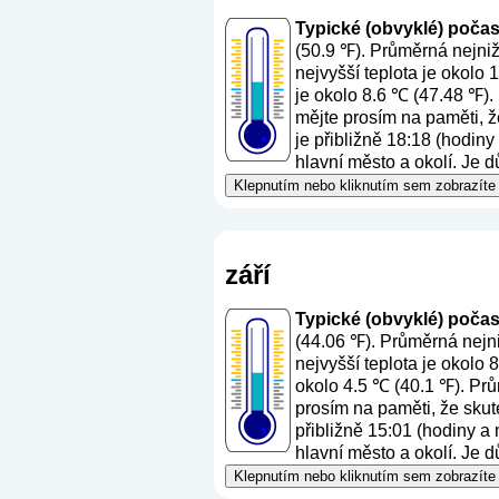
Typické (obvyklé) počasí
(50.9 ℉). Průměrná nejniž
nejvyšší teplota je okolo
je okolo 8.6 ℃ (47.48 ℉).
mějte prosím na paměti, ž
je přibližně 18:18 (hodin
hlavní město a okolí. Je d
Klepnutím nebo kliknutím sem zobrazíte 
září
Typické (obvyklé) počasí 
(44.06 ℉). Průměrná nejni
nejvyšší teplota je okolo 
okolo 4.5 ℃ (40.1 ℉). Pr
prosím na paměti, že skut
přibližně 15:01 (hodiny a
hlavní město a okolí. Je d
Klepnutím nebo kliknutím sem zobrazíte 