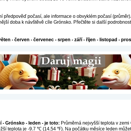
ení předpověď počasí, ale informace o obvyklém počasí (průměr)
ější doba k návštěvě cíle Grónsko. Přečtěte si další podrobnost
věten
-
červen
-
červenec
-
srpen
-
září
-
říjen
-
listopad
-
pros
- Grónsko - leden - je toto:
Průměrná nejvyšší teplota v zemi 
žší teplota je -9.7 ℃ (14.54 ℉). Na počátku měsíce leden můžet