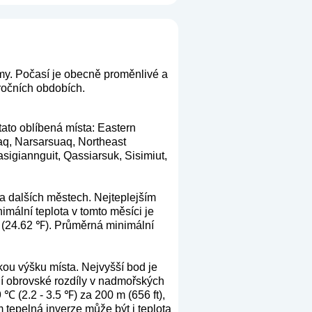
my. Počasí je obecně proměnlivé a
 ročních obdobích.
tato oblíbená místa: Eastern
saq, Narsarsuaq, Northeast
igiannguit, Qassiarsuk, Sisimiut,
a dalších městech. Nejteplejším
mální teplota v tomto měsíci je
℃ (24.62 ℉). Průměrná minimální
kou výšku místa. Nejvyšší bod je
ují obrovské rozdíly v nadmořských
 ℃ (2.2 - 3.5 ℉) za 200 m (656 ft),
 tepelná inverze může být i teplota