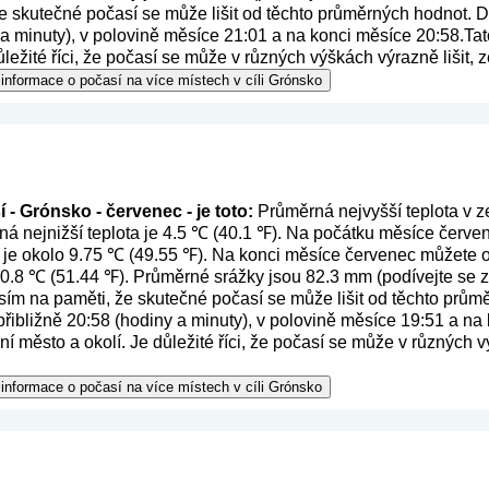
e skutečné počasí se může lišit od těchto průměrných hodnot. 
y a minuty), v polovině měsíce 21:01 a na konci měsíce 20:58.Tat
ůležité říci, že počasí se může v různých výškách výrazně lišit,
informace o počasí na více místech v cíli Grónsko
 - Grónsko - červenec - je toto:
Průměrná nejvyšší teplota v z
á nejnižší teplota je 4.5 ℃ (40.1 ℉). Na počátku měsíce červen
 je okolo 9.75 ℃ (49.55 ℉). Na konci měsíce červenec můžete o
 10.8 ℃ (51.44 ℉). Průměrné srážky jsou 82.3 mm (
podívejte se 
sím na paměti, že skutečné počasí se může lišit od těchto prů
přibližně 20:58 (hodiny a minuty), v polovině měsíce 19:51 a na 
í město a okolí. Je důležité říci, že počasí se může v různých v
informace o počasí na více místech v cíli Grónsko