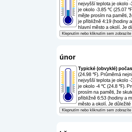
nejvyšší teplota je okolo
je okolo -3.85 ℃ (25.07 ℉
mějte prosím na paměti, ž
je přibližně 4:19 (hodiny 
hlavní město a okolí. Je d
Klepnutím nebo kliknutím sem zobrazíte 
únor
Typické (obvyklé) počasí 
(24.98 ℉). Průměrná nejni
nejvyšší teplota je okolo
je okolo -4 ℃ (24.8 ℉). P
prosím na paměti, že skut
přibližně 6:53 (hodiny a m
město a okolí. Je důležité
Klepnutím nebo kliknutím sem zobrazíte 