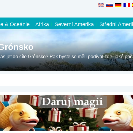
ie & Oceánie
Afrika
Severní Amerika
Střední Ameri
 Grónsko
čas jet do cíle Grónsko? Pak byste se měli podívat zde, jaké poč