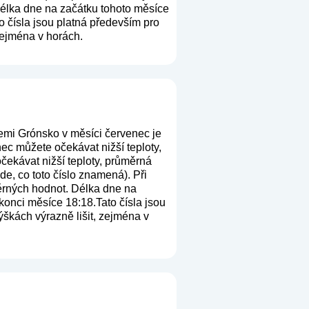
Délka dne na začátku tohoto měsíce
o čísla jsou platná především pro
 zejména v horách.
emi Grónsko v měsíci červenec je
ec můžete očekávat nižší teploty,
čekávat nižší teploty, průměrná
zde, co toto číslo znamená
). Při
měrných hodnot. Délka dne na
konci měsíce 18:18.Tato čísla jsou
ýškách výrazně lišit, zejména v