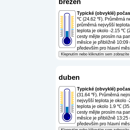
březen
Typické (obvyklé) počasí
℃ (24.62 ℉). Průměrná nej
průměrná nejvyšší teplota
teplota je okolo -2.15 ℃ 
cesty mějte prosím na pam
měsíce je přibližně 10:09 
především pro hlavní město
Klepnutím nebo kliknutím sem zobrazíte 
duben
Typické (obvyklé) počasí
(31.64 ℉). Průměrná nejni
nejvyšší teplota je okolo
teplota je okolo 1.9 ℃ (3
cesty mějte prosím na pam
měsíce je přibližně 13:25
především pro hlavní město
Klepnutím nebo kliknutím sem zobrazíte 