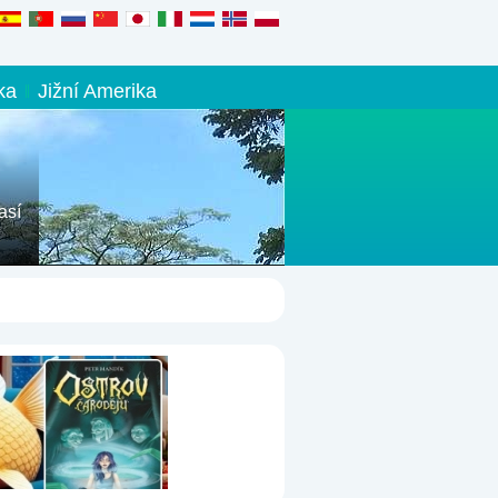
ka
Jižní Amerika
así