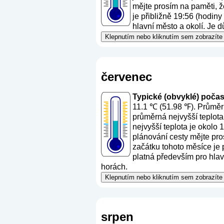
mějte prosím na paměti, ž
je přibližně 19:56 (hodin
hlavní město a okolí. Je d
Klepnutím nebo kliknutím sem zobrazíte 
červenec
Typické (obvyklé) počasí
11.1 ℃ (51.98 ℉). Průměrn
průměrná nejvyšší teplota
nejvyšší teplota je okolo
plánování cesty mějte pro
začátku tohoto měsíce je 
platná především pro hlavn
horách.
Klepnutím nebo kliknutím sem zobrazíte 
srpen