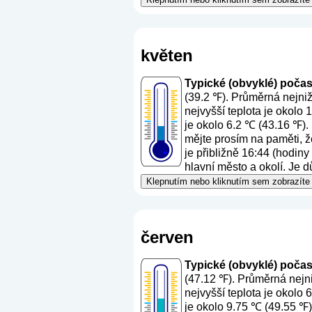
květen
Typické (obvyklé) počasí 
(39.2 ℉). Průměrná nejniž
nejvyšší teplota je okolo
je okolo 6.2 ℃ (43.16 ℉).
mějte prosím na paměti, ž
je přibližně 16:44 (hodin
hlavní město a okolí. Je d
Klepnutím nebo kliknutím sem zobrazíte 
červen
Typické (obvyklé) počasí
(47.12 ℉). Průměrná nejni
nejvyšší teplota je okolo
je okolo 9.75 ℃ (49.55 ℉