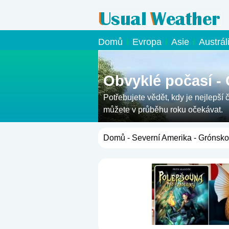
Domů
Evropa
Asie
Austrál
Obvyklé počasí -
Potřebujete vědět, kdy je nejlepší 
můžete v průběhu roku očekávat.
Domů
-
Severní Amerika
- Grónsko