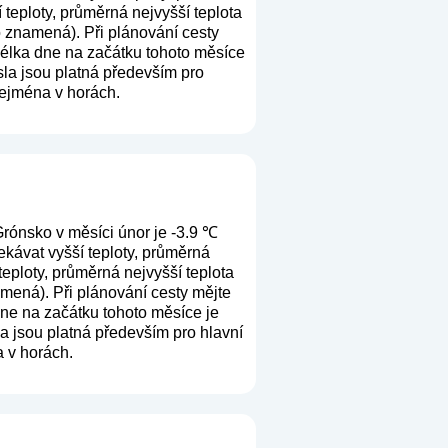
 teploty, průměrná nejvyšší teplota
lo znamená
). Při plánování cesty
Délka dne na začátku tohoto měsíce
ísla jsou platná především pro
 zejména v horách.
rónsko v měsíci únor je -3.9 ℃
kávat vyšší teploty, průměrná
eploty, průměrná nejvyšší teplota
namená
). Při plánování cesty mějte
dne na začátku tohoto měsíce je
la jsou platná především pro hlavní
a v horách.