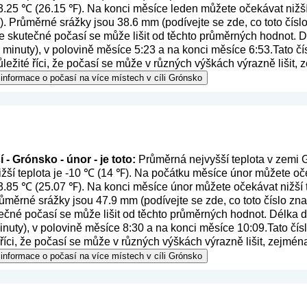
 -3.25 ℃ (26.15 ℉). Na konci měsíce leden můžete očekávat nižší
). Průměrné srážky jsou 38.6 mm (
podívejte se zde, co toto čís
e skutečné počasí se může lišit od těchto průměrných hodnot. 
a minuty), v polovině měsíce 5:23 a na konci měsíce 6:53.Tato č
ůležité říci, že počasí se může v různých výškách výrazně lišit,
informace o počasí na více místech v cíli Grónsko
- Grónsko - únor - je toto:
Průměrná nejvyšší teplota v zemi G
žší teplota je -10 ℃ (14 ℉). Na počátku měsíce únor můžete oče
 -3.85 ℃ (25.07 ℉). Na konci měsíce únor můžete očekávat nižší t
růměrné srážky jsou 47.9 mm (
podívejte se zde, co toto číslo z
ečné počasí se může lišit od těchto průměrných hodnot. Délka 
inuty), v polovině měsíce 8:30 a na konci měsíce 10:09.Tato čís
 říci, že počasí se může v různých výškách výrazně lišit, zejmén
informace o počasí na více místech v cíli Grónsko