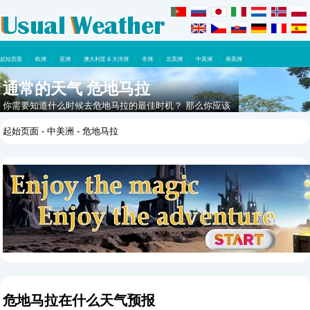
起始页面
欧洲
亚洲
澳大利亚 & 大洋洲
非洲
北美洲
中美洲
南美洲
通常的天气 危地马拉
你需要知道什么时候去危地马拉的最佳时机？ 那么你应该
看看这里，在这一年里你可以期待什么天气。
起始页面
-
中美洲
- 危地马拉
危地马拉在什么天气预报