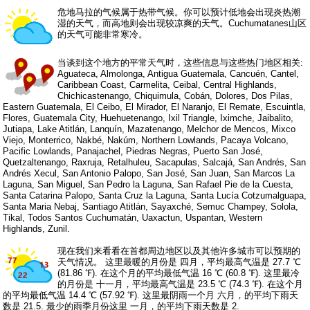
危地马拉的气候属于热带气候。你可以预计低地会出现炎热潮
湿的天气，而高地则会出现较凉爽的天气。Cuchumatanes山区
的天气可能非常寒冷。
当谈到这个地方的平常天气时，这些信息与这些热门地区相关:
Aguateca, Almolonga, Antigua Guatemala, Cancuén, Cantel,
Caribbean Coast, Carmelita, Ceibal, Central Highlands,
Chichicastenango, Chiquimula, Cobán, Dolores, Dos Pilas,
Eastern Guatemala, El Ceibo, El Mirador, El Naranjo, El Remate, Escuintla,
Flores, Guatemala City, Huehuetenango, Ixil Triangle, Iximche, Jaibalito,
Jutiapa, Lake Atitlán, Lanquín, Mazatenango, Melchor de Mencos, Mixco
Viejo, Monterrico, Nakbé, Nakúm, Northern Lowlands, Pacaya Volcano,
Pacific Lowlands, Panajachel, Piedras Negras, Puerto San José,
Quetzaltenango, Raxruja, Retalhuleu, Sacapulas, Salcajá, San Andrés, San
Andrés Xecul, San Antonio Palopo, San José, San Juan, San Marcos La
Laguna, San Miguel, San Pedro la Laguna, San Rafael Pie de la Cuesta,
Santa Catarina Palopo, Santa Cruz la Laguna, Santa Lucía Cotzumalguapa,
Santa Maria Nebaj, Santiago Atitlán, Sayaxché, Semuc Champey, Solola,
Tikal, Todos Santos Cuchumatán, Uaxactun, Uspantan, Western
Highlands, Zunil.
现在我们来看看在首都周边地区以及其他许多城市可以预期的
天气情况。 这里最暖的月份是 四月，平均最高气温是 27.7 ℃
(81.86 ℉). 在这个月的平均最低气温 16 ℃ (60.8 ℉). 这里最冷
的月份是 十一月，平均最高气温是 23.5 ℃ (74.3 ℉). 在这个月
的平均最低气温 14.4 ℃ (57.92 ℉). 这里最阴雨一个月 六月，的平均下雨天
数是 21.5. 最少的雨季月份这里 一月，的平均下雨天数是 2.