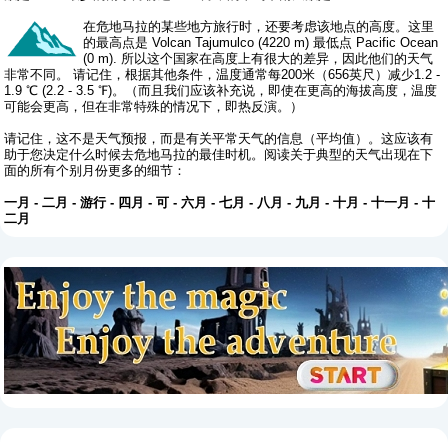
在危地马拉的某些地方旅行时，还要考虑该地点的高度。这里
的最高点是 Volcan Tajumulco (4220 m) 最低点 Pacific Ocean
(0 m). 所以这个国家在高度上有很大的差异，因此他们的天气
非常不同。 请记住，根据其他条件，温度通常每200米（656英尺）减少1.2 -
1.9 ℃ (2.2 - 3.5 ℉)。（而且我们应该补充说，即使在更高的海拔高度，温度
可能会更高，但在非常特殊的情况下，即热反演。）
请记住，这不是天气预报，而是有关平常天气的信息（平均值）。这应该有
助于您决定什么时候去危地马拉的最佳时机。阅读关于典型的天气出现在下
面的所有个别月份更多的细节：
一月
-
二月
-
游行
-
四月
-
可
-
六月
-
七月
-
八月
-
九月
-
十月
-
十一月
-
十
二月