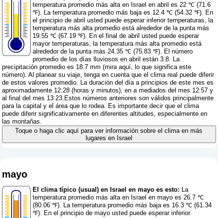
temperatura promedio más alta en Israel en abril es 22 ℃ (71.6
℉). La temperatura promedio más baja es 12.4 ℃ (54.32 ℉). En
el principio de abril usted puede esperar inferior temperaturas, la
temperatura más alta promedio está alrededor de la punta más
19.55 ℃ (67.19 ℉). En el final de abril usted puede esperar
mayor temperaturas, la temperatura más alta promedio está
alrededor de la punta más 24.35 ℃ (75.83 ℉). El número
promedio de los días lluviosos en abril están 3.8. La
precipitación promedio es 18.7 mm (
mira aquí, lo que significa este
número
). Al planear su viaje, tenga en cuenta que el clima real puede diferir
de estos valores promedio. La duración del día a principios de este mes es
aproximadamente 12:28 (horas y minutos), en a mediados del mes 12:57 y
al final del mes 13:23.Estos números anteriores son válidos principalmente
para la capital y el área que lo rodea. Es importante decir que el clima
puede diferir significativamente en diferentes altitudes, especialmente en
las montañas.
Toque o haga clic aquí para ver información sobre el clima en más
lugares en Israel
mayo
El clima típico (usual) en Israel en mayo es esto:
La
temperatura promedio más alta en Israel en mayo es 26.7 ℃
(80.06 ℉). La temperatura promedio más baja es 16.3 ℃ (61.34
℉). En el principio de mayo usted puede esperar inferior