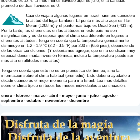
lluviosos es 12.4. El mes menos lluvioso aquí es julio, el la cantidad
promedio de días lluviosos es 0.
Cuando viaja a algunos lugares en Israel, siempre considere
la altitud del lugar también. El punto más alto aquí es Har
Meron (1208 m) y el punto más bajo es Dead Sea (-431 m).
Por lo tanto, las diferencias en las altitudes en este país no son
insignificantes y es de esperar que el clima sea diferente en lugares a
diferentes altitudes. Tenga en cuenta que la temperatura generalmente
disminuye en 1.2 - 1.9 ℃ (2.2 - 3.5 ℉) por 200 m (656 pies), dependiendo
de las otras condiciones. (Y deberíamos agregar, que en la condición muy
especial denominada inversión térmica, incluso la temperatura puede ser
más alta en altitudes más altas).
Tenga en cuenta que esto no es un pronóstico del tiempo, sino la
información sobre el clima habitual (promedio). Esto debería ayudarlo a
decidir cuándo es el mejor momento para ir a Israel. Lea más detalles
sobre el clima típico en todos los meses individuales a continuación:
enero
-
febrero
-
marzo
-
abril
-
mayo
-
junio
-
julio
-
agosto
-
septiembre
-
octubre
-
noviembre
-
diciembre