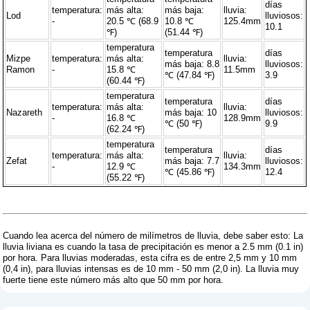
días
temperatura:
más alta:
más baja:
lluvia:
Lod
lluviosos:
-
20.5 ℃ (68.9
10.8 ℃
125.4mm
10.1
℉)
(51.44 ℉)
temperatura
temperatura
días
Mizpe
temperatura:
más alta:
lluvia:
más baja: 8.8
lluviosos:
Ramon
-
15.8 ℃
11.5mm
℃ (47.84 ℉)
3.9
(60.44 ℉)
temperatura
temperatura
días
temperatura:
más alta:
lluvia:
Nazareth
más baja: 10
lluviosos:
-
16.8 ℃
128.9mm
℃ (50 ℉)
9.9
(62.24 ℉)
temperatura
temperatura
días
temperatura:
más alta:
lluvia:
Zefat
más baja: 7.7
lluviosos:
-
12.9 ℃
134.3mm
℃ (45.86 ℉)
12.4
(55.22 ℉)
Cuando lea acerca del número de milímetros de lluvia, debe saber esto: La
lluvia liviana es cuando la tasa de precipitación es menor a 2.5 mm (0.1 in)
por hora. Para lluvias moderadas, esta cifra es de entre 2,5 mm y 10 mm
(0,4 in), para lluvias intensas es de 10 mm - 50 mm (2,0 in). La lluvia muy
fuerte tiene este número más alto que 50 mm por hora.