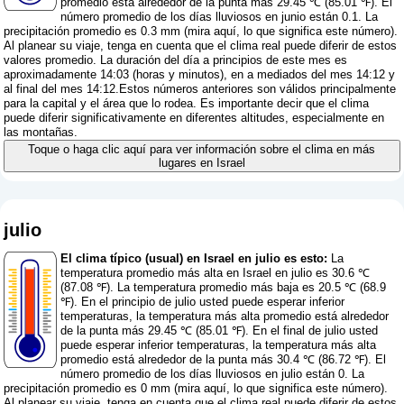
promedio está alrededor de la punta más 29.45 ℃ (85.01 ℉). El
número promedio de los días lluviosos en junio están 0.1. La
precipitación promedio es 0.3 mm (
mira aquí, lo que significa este número
).
Al planear su viaje, tenga en cuenta que el clima real puede diferir de estos
valores promedio. La duración del día a principios de este mes es
aproximadamente 14:03 (horas y minutos), en a mediados del mes 14:12 y
al final del mes 14:12.Estos números anteriores son válidos principalmente
para la capital y el área que lo rodea. Es importante decir que el clima
puede diferir significativamente en diferentes altitudes, especialmente en
las montañas.
Toque o haga clic aquí para ver información sobre el clima en más
lugares en Israel
julio
El clima típico (usual) en Israel en julio es esto:
La
temperatura promedio más alta en Israel en julio es 30.6 ℃
(87.08 ℉). La temperatura promedio más baja es 20.5 ℃ (68.9
℉). En el principio de julio usted puede esperar inferior
temperaturas, la temperatura más alta promedio está alrededor
de la punta más 29.45 ℃ (85.01 ℉). En el final de julio usted
puede esperar inferior temperaturas, la temperatura más alta
promedio está alrededor de la punta más 30.4 ℃ (86.72 ℉). El
número promedio de los días lluviosos en julio están 0. La
precipitación promedio es 0 mm (
mira aquí, lo que significa este número
).
Al planear su viaje, tenga en cuenta que el clima real puede diferir de estos