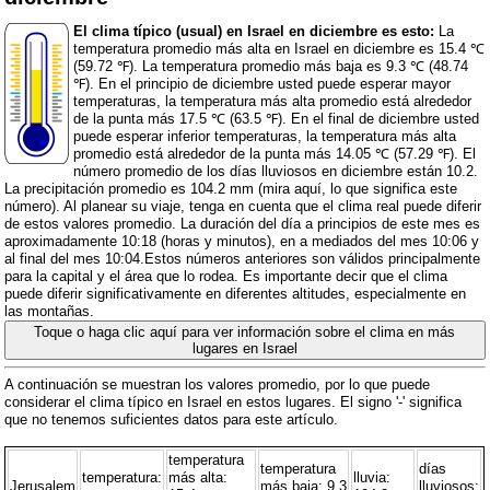
El clima típico (usual) en Israel en diciembre es esto:
La
temperatura promedio más alta en Israel en diciembre es 15.4 ℃
(59.72 ℉). La temperatura promedio más baja es 9.3 ℃ (48.74
℉). En el principio de diciembre usted puede esperar mayor
temperaturas, la temperatura más alta promedio está alrededor
de la punta más 17.5 ℃ (63.5 ℉). En el final de diciembre usted
puede esperar inferior temperaturas, la temperatura más alta
promedio está alrededor de la punta más 14.05 ℃ (57.29 ℉). El
número promedio de los días lluviosos en diciembre están 10.2.
La precipitación promedio es 104.2 mm (
mira aquí, lo que significa este
número
). Al planear su viaje, tenga en cuenta que el clima real puede diferir
de estos valores promedio. La duración del día a principios de este mes es
aproximadamente 10:18 (horas y minutos), en a mediados del mes 10:06 y
al final del mes 10:04.Estos números anteriores son válidos principalmente
para la capital y el área que lo rodea. Es importante decir que el clima
puede diferir significativamente en diferentes altitudes, especialmente en
las montañas.
Toque o haga clic aquí para ver información sobre el clima en más
lugares en Israel
A continuación se muestran los valores promedio, por lo que puede
considerar el clima típico en Israel en estos lugares. El signo '-' significa
que no tenemos suficientes datos para este artículo.
temperatura
temperatura
días
temperatura:
más alta:
lluvia:
Jerusalem
más baja: 9.3
lluviosos: