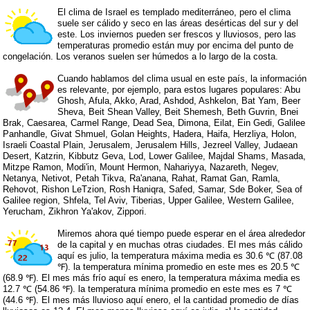
El clima de Israel es templado mediterráneo, pero el clima
suele ser cálido y seco en las áreas desérticas del sur y del
este. Los inviernos pueden ser frescos y lluviosos, pero las
temperaturas promedio están muy por encima del punto de
congelación. Los veranos suelen ser húmedos a lo largo de la costa.
Cuando hablamos del clima usual en este país, la información
es relevante, por ejemplo, para estos lugares populares: Abu
Ghosh, Afula, Akko, Arad, Ashdod, Ashkelon, Bat Yam, Beer
Sheva, Beit Shean Valley, Beit Shemesh, Beth Guvrin, Bnei
Brak, Caesarea, Carmel Range, Dead Sea, Dimona, Eilat, Ein Gedi, Galilee
Panhandle, Givat Shmuel, Golan Heights, Hadera, Haifa, Herzliya, Holon,
Israeli Coastal Plain, Jerusalem, Jerusalem Hills, Jezreel Valley, Judaean
Desert, Katzrin, Kibbutz Geva, Lod, Lower Galilee, Majdal Shams, Masada,
Mitzpe Ramon, Modi'in, Mount Hermon, Nahariyya, Nazareth, Negev,
Netanya, Netivot, Petah Tikva, Ra'anana, Rahat, Ramat Gan, Ramla,
Rehovot, Rishon LeTzion, Rosh Haniqra, Safed, Samar, Sde Boker, Sea of
Galilee region, Shfela, Tel Aviv, Tiberias, Upper Galilee, Western Galilee,
Yerucham, Zikhron Ya'akov, Zippori.
Miremos ahora qué tiempo puede esperar en el área alrededor
de la capital y en muchas otras ciudades. El mes más cálido
aquí es julio, la temperatura máxima media es 30.6 ℃ (87.08
℉). la temperatura mínima promedio en este mes es 20.5 ℃
(68.9 ℉). El mes más frío aquí es enero, la temperatura máxima media es
12.7 ℃ (54.86 ℉). la temperatura mínima promedio en este mes es 7 ℃
(44.6 ℉). El mes más lluvioso aquí enero, el la cantidad promedio de días