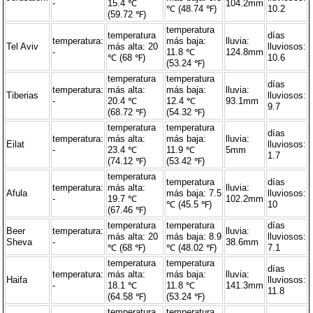
-
15.4 ℃
104.2mm
℃ (48.74 ℉)
10.2
(59.72 ℉)
temperatura
temperatura
días
temperatura:
más baja:
lluvia:
Tel Aviv
más alta: 20
lluviosos:
-
11.8 ℃
124.8mm
℃ (68 ℉)
10.6
(53.24 ℉)
temperatura
temperatura
días
temperatura:
más alta:
más baja:
lluvia:
Tiberias
lluviosos:
-
20.4 ℃
12.4 ℃
93.1mm
9.7
(68.72 ℉)
(54.32 ℉)
temperatura
temperatura
días
temperatura:
más alta:
más baja:
lluvia:
Eilat
lluviosos:
-
23.4 ℃
11.9 ℃
5mm
1.7
(74.12 ℉)
(53.42 ℉)
temperatura
temperatura
días
temperatura:
más alta:
lluvia:
Afula
más baja: 7.5
lluviosos:
-
19.7 ℃
102.2mm
℃ (45.5 ℉)
10
(67.46 ℉)
temperatura
temperatura
días
Beer
temperatura:
lluvia:
más alta: 20
más baja: 8.9
lluviosos:
Sheva
-
38.6mm
℃ (68 ℉)
℃ (48.02 ℉)
7.1
temperatura
temperatura
días
temperatura:
más alta:
más baja:
lluvia:
Haifa
lluviosos:
-
18.1 ℃
11.8 ℃
141.3mm
11.8
(64.58 ℉)
(53.24 ℉)
temperatura
temperatura