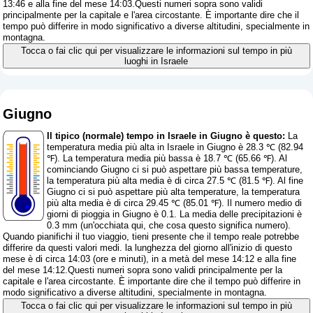
13:46 e alla fine del mese 14:03.Questi numeri sopra sono validi
principalmente per la capitale e l'area circostante. È importante dire che il
tempo può differire in modo significativo a diverse altitudini, specialmente in
montagna.
Tocca o fai clic qui per visualizzare le informazioni sul tempo in più
luoghi in Israele
Giugno
Il tipico (normale) tempo in Israele in Giugno è questo:
La
temperatura media più alta in Israele in Giugno è 28.3 ℃ (82.94
℉). La temperatura media più bassa è 18.7 ℃ (65.66 ℉). Al
cominciando Giugno ci si può aspettare più bassa temperature,
la temperatura più alta media è di circa 27.5 ℃ (81.5 ℉). Al fine
Giugno ci si può aspettare più alta temperature, la temperatura
più alta media è di circa 29.45 ℃ (85.01 ℉). Il numero medio di
giorni di pioggia in Giugno è 0.1. La media delle precipitazioni è
0.3 mm (
un'occhiata qui, che cosa questo significa numero
).
Quando pianifichi il tuo viaggio, tieni presente che il tempo reale potrebbe
differire da questi valori medi. la lunghezza del giorno all'inizio di questo
mese è di circa 14:03 (ore e minuti), in a metà del mese 14:12 e alla fine
del mese 14:12.Questi numeri sopra sono validi principalmente per la
capitale e l'area circostante. È importante dire che il tempo può differire in
modo significativo a diverse altitudini, specialmente in montagna.
Tocca o fai clic qui per visualizzare le informazioni sul tempo in più