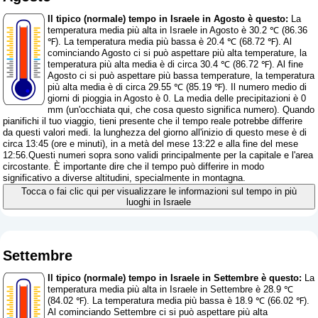
Il tipico (normale) tempo in Israele in Agosto è questo:
La
temperatura media più alta in Israele in Agosto è 30.2 ℃ (86.36
℉). La temperatura media più bassa è 20.4 ℃ (68.72 ℉). Al
cominciando Agosto ci si può aspettare più alta temperature, la
temperatura più alta media è di circa 30.4 ℃ (86.72 ℉). Al fine
Agosto ci si può aspettare più bassa temperature, la temperatura
più alta media è di circa 29.55 ℃ (85.19 ℉). Il numero medio di
giorni di pioggia in Agosto è 0. La media delle precipitazioni è 0
mm (
un'occhiata qui, che cosa questo significa numero
). Quando
pianifichi il tuo viaggio, tieni presente che il tempo reale potrebbe differire
da questi valori medi. la lunghezza del giorno all'inizio di questo mese è di
circa 13:45 (ore e minuti), in a metà del mese 13:22 e alla fine del mese
12:56.Questi numeri sopra sono validi principalmente per la capitale e l'area
circostante. È importante dire che il tempo può differire in modo
significativo a diverse altitudini, specialmente in montagna.
Tocca o fai clic qui per visualizzare le informazioni sul tempo in più
luoghi in Israele
Settembre
Il tipico (normale) tempo in Israele in Settembre è questo:
La
temperatura media più alta in Israele in Settembre è 28.9 ℃
(84.02 ℉). La temperatura media più bassa è 18.9 ℃ (66.02 ℉).
Al cominciando Settembre ci si può aspettare più alta