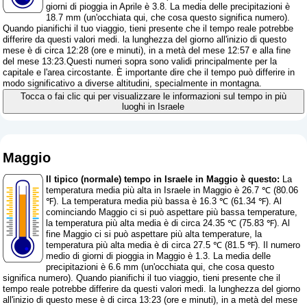
giorni di pioggia in Aprile è 3.8. La media delle precipitazioni è
18.7 mm (
un'occhiata qui, che cosa questo significa numero
).
Quando pianifichi il tuo viaggio, tieni presente che il tempo reale potrebbe
differire da questi valori medi. la lunghezza del giorno all'inizio di questo
mese è di circa 12:28 (ore e minuti), in a metà del mese 12:57 e alla fine
del mese 13:23.Questi numeri sopra sono validi principalmente per la
capitale e l'area circostante. È importante dire che il tempo può differire in
modo significativo a diverse altitudini, specialmente in montagna.
Tocca o fai clic qui per visualizzare le informazioni sul tempo in più
luoghi in Israele
Maggio
Il tipico (normale) tempo in Israele in Maggio è questo:
La
temperatura media più alta in Israele in Maggio è 26.7 ℃ (80.06
℉). La temperatura media più bassa è 16.3 ℃ (61.34 ℉). Al
cominciando Maggio ci si può aspettare più bassa temperature,
la temperatura più alta media è di circa 24.35 ℃ (75.83 ℉). Al
fine Maggio ci si può aspettare più alta temperature, la
temperatura più alta media è di circa 27.5 ℃ (81.5 ℉). Il numero
medio di giorni di pioggia in Maggio è 1.3. La media delle
precipitazioni è 6.6 mm (
un'occhiata qui, che cosa questo
significa numero
). Quando pianifichi il tuo viaggio, tieni presente che il
tempo reale potrebbe differire da questi valori medi. la lunghezza del giorno
all'inizio di questo mese è di circa 13:23 (ore e minuti), in a metà del mese