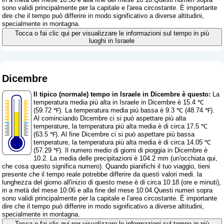
sono validi principalmente per la capitale e l'area circostante. È importante
dire che il tempo può differire in modo significativo a diverse altitudini,
specialmente in montagna.
Tocca o fai clic qui per visualizzare le informazioni sul tempo in più
luoghi in Israele
Dicembre
Il tipico (normale) tempo in Israele in Dicembre è questo:
La
temperatura media più alta in Israele in Dicembre è 15.4 ℃
(59.72 ℉). La temperatura media più bassa è 9.3 ℃ (48.74 ℉).
Al cominciando Dicembre ci si può aspettare più alta
temperature, la temperatura più alta media è di circa 17.5 ℃
(63.5 ℉). Al fine Dicembre ci si può aspettare più bassa
temperature, la temperatura più alta media è di circa 14.05 ℃
(57.29 ℉). Il numero medio di giorni di pioggia in Dicembre è
10.2. La media delle precipitazioni è 104.2 mm (
un'occhiata qui,
che cosa questo significa numero
). Quando pianifichi il tuo viaggio, tieni
presente che il tempo reale potrebbe differire da questi valori medi. la
lunghezza del giorno all'inizio di questo mese è di circa 10:18 (ore e minuti),
in a metà del mese 10:06 e alla fine del mese 10:04.Questi numeri sopra
sono validi principalmente per la capitale e l'area circostante. È importante
dire che il tempo può differire in modo significativo a diverse altitudini,
specialmente in montagna.
Tocca o fai clic qui per visualizzare le informazioni sul tempo in più