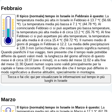
Febbraio
Il tipico (normale) tempo in Israele in Febbraio è questo:
La
temperatura media più alta in Israele in Febbraio è 13.7 ℃ (56.66
℉). La temperatura media più bassa è 7.1 ℃ (44.78 ℉). Al
cominciando Febbraio ci si può aspettare più bassa temperature,
la temperatura più alta media è di circa 13.2 ℃ (55.76 ℉). Al fine
Febbraio ci si può aspettare più alta temperature, la temperatura
più alta media è di circa 15.4 ℃ (59.72 ℉). Il numero medio di
giorni di pioggia in Febbraio è 12.2. La media delle precipitazioni
è 128.3 mm (
un'occhiata qui, che cosa questo significa numero
).
Quando pianifichi il tuo viaggio, tieni presente che il tempo reale potrebbe
differire da questi valori medi. la lunghezza del giorno all'inizio di questo
mese è di circa 10:37 (ore e minuti), in a metà del mese 11:02 e alla fine
del mese 11:30.Questi numeri sopra sono validi principalmente per la
capitale e l'area circostante. È importante dire che il tempo può differire in
modo significativo a diverse altitudini, specialmente in montagna.
Tocca o fai clic qui per visualizzare le informazioni sul tempo in più
luoghi in Israele
Marzo
Il tipico (normale) tempo in Israele in Marzo è questo:
La
temperatura media più alta in Israele in Marzo è 17.1 ℃ (62.78