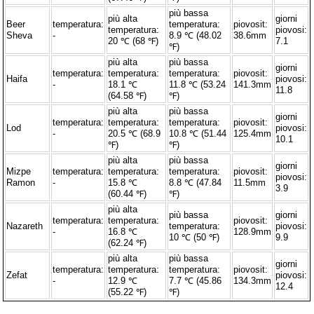
più bassa
più alta
giorni
Beer
temperatura:
temperatura:
piovosit:
temperatura:
piovosi:
Sheva
-
8.9 ℃ (48.02
38.6mm
20 ℃ (68 ℉)
7.1
℉)
più alta
più bassa
giorni
temperatura:
temperatura:
temperatura:
piovosit:
Haifa
piovosi:
-
18.1 ℃
11.8 ℃ (53.24
141.3mm
11.8
(64.58 ℉)
℉)
più alta
più bassa
giorni
temperatura:
temperatura:
temperatura:
piovosit:
Lod
piovosi:
-
20.5 ℃ (68.9
10.8 ℃ (51.44
125.4mm
10.1
℉)
℉)
più alta
più bassa
giorni
Mizpe
temperatura:
temperatura:
temperatura:
piovosit:
piovosi:
Ramon
-
15.8 ℃
8.8 ℃ (47.84
11.5mm
3.9
(60.44 ℉)
℉)
più alta
più bassa
giorni
temperatura:
temperatura:
piovosit:
Nazareth
temperatura:
piovosi:
-
16.8 ℃
128.9mm
10 ℃ (50 ℉)
9.9
(62.24 ℉)
più alta
più bassa
giorni
temperatura:
temperatura:
temperatura:
piovosit:
Zefat
piovosi:
-
12.9 ℃
7.7 ℃ (45.86
134.3mm
12.4
(55.22 ℉)
℉)