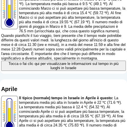
℉). La temperatura media più bassa è 9.5 ℃ (49.1 ℉). Al
cominciando Marzo ci si può aspettare più bassa temperature, la
temperatura più alta media è di circa 15.4 ℃ (59.72 ℉). Al fine
Marzo ci si può aspettare più alta temperature, la temperatura
più alta media è di circa 19.55 ℃ (67.19 ℉). Il numero medio di
giorni di pioggia in Marzo è 9. La media delle precipitazioni è
76.5 mm (
un'occhiata qui, che cosa questo significa numero
).
Quando pianifichi il tuo viaggio, tieni presente che il tempo reale potrebbe
differire da questi valori medi. la lunghezza del giorno all'inizio di questo
mese è di circa 11:30 (ore e minuti), in a metà del mese 11:59 e alla fine del
mese 12:28.Questi numeri sopra sono validi principalmente per la capitale e
l'area circostante. È importante dire che il tempo può differire in modo
significativo a diverse altitudini, specialmente in montagna.
Tocca o fai clic qui per visualizzare le informazioni sul tempo in più
luoghi in Israele
Aprile
Il tipico (normale) tempo in Israele in Aprile è questo:
La
temperatura media più alta in Israele in Aprile è 22 ℃ (71.6 ℉).
La temperatura media più bassa è 12.4 ℃ (54.32 ℉). Al
cominciando Aprile ci si può aspettare più bassa temperature, la
temperatura più alta media è di circa 19.55 ℃ (67.19 ℉). Al fine
Aprile ci si può aspettare più alta temperature, la temperatura più
alta media è di circa 24.35 ℃ (75.83 ℉). Il numero medio di