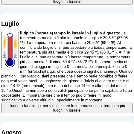
luoghi in Israele
Luglio
Il tipico (normale) tempo in Israele in Luglio è questo:
La
temperatura media più alta in Israele in Luglio è 30.6 ℃ (87.08
℉). La temperatura media più bassa è 20.5 ℃ (68.9 ℉). Al
cominciando Luglio ci si può aspettare più bassa temperature, la
temperatura più alta media è di circa 29.45 ℃ (85.01 ℉). Al fine
Luglio ci si può aspettare più bassa temperature, la temperatura
più alta media è di circa 30.4 ℃ (86.72 ℉). Il numero medio di
giorni di pioggia in Luglio è 0. La media delle precipitazioni è 0
mm (
un'occhiata qui, che cosa questo significa numero
). Quando
pianifichi il tuo viaggio, tieni presente che il tempo reale potrebbe differire
da questi valori medi. la lunghezza del giorno all'inizio di questo mese è di
circa 14:12 (ore e minuti), in a metà del mese 14:02 e alla fine del mese
13:45.Questi numeri sopra sono validi principalmente per la capitale e l'area
circostante. È importante dire che il tempo può differire in modo
significativo a diverse altitudini, specialmente in montagna.
Tocca o fai clic qui per visualizzare le informazioni sul tempo in più
luoghi in Israele
Agosto