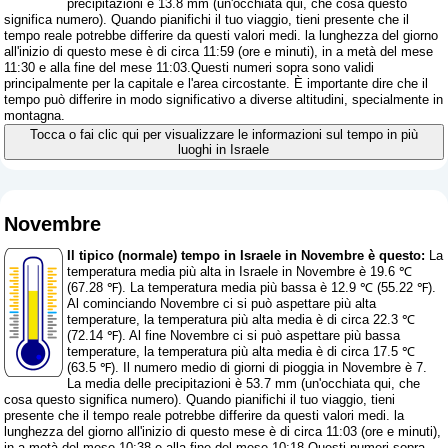
precipitazioni è 13.8 mm (
un'occhiata qui, che cosa questo
significa numero
). Quando pianifichi il tuo viaggio, tieni presente che il
tempo reale potrebbe differire da questi valori medi. la lunghezza del giorno
all'inizio di questo mese è di circa 11:59 (ore e minuti), in a metà del mese
11:30 e alla fine del mese 11:03.Questi numeri sopra sono validi
principalmente per la capitale e l'area circostante. È importante dire che il
tempo può differire in modo significativo a diverse altitudini, specialmente in
montagna.
Tocca o fai clic qui per visualizzare le informazioni sul tempo in più
luoghi in Israele
Novembre
Il tipico (normale) tempo in Israele in Novembre è questo:
La
temperatura media più alta in Israele in Novembre è 19.6 ℃
(67.28 ℉). La temperatura media più bassa è 12.9 ℃ (55.22 ℉).
Al cominciando Novembre ci si può aspettare più alta
temperature, la temperatura più alta media è di circa 22.3 ℃
(72.14 ℉). Al fine Novembre ci si può aspettare più bassa
temperature, la temperatura più alta media è di circa 17.5 ℃
(63.5 ℉). Il numero medio di giorni di pioggia in Novembre è 7.
La media delle precipitazioni è 53.7 mm (
un'occhiata qui, che
cosa questo significa numero
). Quando pianifichi il tuo viaggio, tieni
presente che il tempo reale potrebbe differire da questi valori medi. la
lunghezza del giorno all'inizio di questo mese è di circa 11:03 (ore e minuti),
in a metà del mese 10:38 e alla fine del mese 10:18.Questi numeri sopra