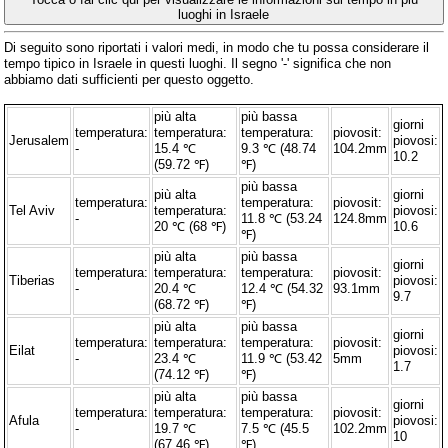
luoghi in Israele
Di seguito sono riportati i valori medi, in modo che tu possa considerare il
tempo tipico in Israele in questi luoghi. Il segno '-' significa che non
abbiamo dati sufficienti per questo oggetto.
più alta
più bassa
giorni
temperatura:
temperatura:
temperatura:
piovosit:
Jerusalem
piovosi:
-
15.4 ℃
9.3 ℃ (48.74
104.2mm
10.2
(59.72 ℉)
℉)
più bassa
più alta
giorni
temperatura:
temperatura:
piovosit:
Tel Aviv
temperatura:
piovosi:
-
11.8 ℃ (53.24
124.8mm
20 ℃ (68 ℉)
10.6
℉)
più alta
più bassa
giorni
temperatura:
temperatura:
temperatura:
piovosit:
Tiberias
piovosi:
-
20.4 ℃
12.4 ℃ (54.32
93.1mm
9.7
(68.72 ℉)
℉)
più alta
più bassa
giorni
temperatura:
temperatura:
temperatura:
piovosit:
Eilat
piovosi:
-
23.4 ℃
11.9 ℃ (53.42
5mm
1.7
(74.12 ℉)
℉)
più alta
più bassa
giorni
temperatura:
temperatura:
temperatura:
piovosit:
Afula
piovosi:
-
19.7 ℃
7.5 ℃ (45.5
102.2mm
10
(67.46 ℉)
℉)