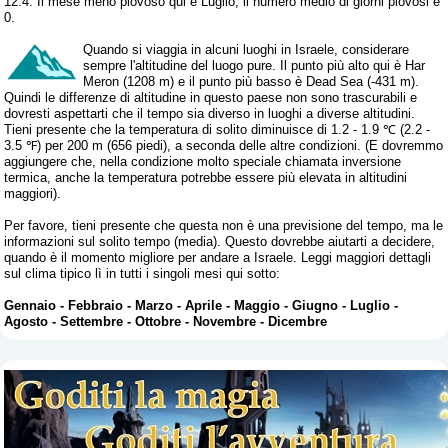
12.4. Il mese meno piovoso qui è Luglio, il numero medio di giorni piovosi è
0.
Quando si viaggia in alcuni luoghi in Israele, considerare
sempre l'altitudine del luogo pure. Il punto più alto qui è Har
Meron (1208 m) e il punto più basso è Dead Sea (-431 m).
Quindi le differenze di altitudine in questo paese non sono trascurabili e
dovresti aspettarti che il tempo sia diverso in luoghi a diverse altitudini.
Tieni presente che la temperatura di solito diminuisce di 1.2 - 1.9 ℃ (2.2 -
3.5 ℉) per 200 m (656 piedi), a seconda delle altre condizioni. (E dovremmo
aggiungere che, nella condizione molto speciale chiamata inversione
termica, anche la temperatura potrebbe essere più elevata in altitudini
maggiori).
Per favore, tieni presente che questa non è una previsione del tempo, ma le
informazioni sul solito tempo (media). Questo dovrebbe aiutarti a decidere,
quando è il momento migliore per andare a Israele. Leggi maggiori dettagli
sul clima tipico lì in tutti i singoli mesi qui sotto:
Gennaio
-
Febbraio
-
Marzo
-
Aprile
-
Maggio
-
Giugno
-
Luglio
-
Agosto
-
Settembre
-
Ottobre
-
Novembre
-
Dicembre