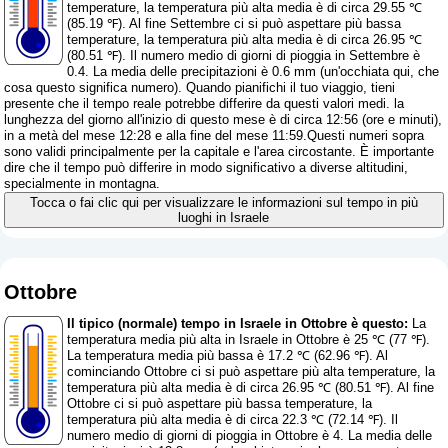
temperature, la temperatura più alta media è di circa 29.55 ℃
(85.19 ℉). Al fine Settembre ci si può aspettare più bassa
temperature, la temperatura più alta media è di circa 26.95 ℃
(80.51 ℉). Il numero medio di giorni di pioggia in Settembre è
0.4. La media delle precipitazioni è 0.6 mm (
un'occhiata qui, che
cosa questo significa numero
). Quando pianifichi il tuo viaggio, tieni
presente che il tempo reale potrebbe differire da questi valori medi. la
lunghezza del giorno all'inizio di questo mese è di circa 12:56 (ore e minuti),
in a metà del mese 12:28 e alla fine del mese 11:59.Questi numeri sopra
sono validi principalmente per la capitale e l'area circostante. È importante
dire che il tempo può differire in modo significativo a diverse altitudini,
specialmente in montagna.
Tocca o fai clic qui per visualizzare le informazioni sul tempo in più
luoghi in Israele
Ottobre
Il tipico (normale) tempo in Israele in Ottobre è questo:
La
temperatura media più alta in Israele in Ottobre è 25 ℃ (77 ℉).
La temperatura media più bassa è 17.2 ℃ (62.96 ℉). Al
cominciando Ottobre ci si può aspettare più alta temperature, la
temperatura più alta media è di circa 26.95 ℃ (80.51 ℉). Al fine
Ottobre ci si può aspettare più bassa temperature, la
temperatura più alta media è di circa 22.3 ℃ (72.14 ℉). Il
numero medio di giorni di pioggia in Ottobre è 4. La media delle