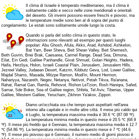
Il clima di Israele è temperato mediterraneo, ma il clima è
solitamente caldo e secco nelle zone meridionali e orientali
del deserto. Gli inverni possono essere freschi e piovosi, ma
le temperature medie sono ben al di sopra del punto di
congelamento. Le estati sono solitamente umide lungo la costa.
Quando si parla del solito clima in questo stato, le
informazioni sono rilevanti ad esempio per questi luoghi
popolari: Abu Ghosh, Afula, Akko, Arad, Ashdod, Ashkelon,
Bat Yam, Beer Sheva, Beit Shean Valley, Beit Shemesh,
Beth Guvrin, Bnei Brak, Caesarea, Carmel Range, Dead Sea, Dimona,
Eilat, Ein Gedi, Galilee Panhandle, Givat Shmuel, Golan Heights, Hadera,
Haifa, Herzliya, Holon, Israeli Coastal Plain, Jerusalem, Jerusalem Hills,
Jezreel Valley, Judaean Desert, Katzrin, Kibbutz Geva, Lod, Lower Galilee,
Majdal Shams, Masada, Mitzpe Ramon, Modi'in, Mount Hermon,
Nahariyya, Nazareth, Negev, Netanya, Netivot, Petah Tikva, Ra'anana,
Rahat, Ramat Gan, Ramla, Rehovot, Rishon LeTzion, Rosh Haniqra, Safed,
Samar, Sde Boker, Sea of Galilee region, Shfela, Tel Aviv, Tiberias, Upper
Galilee, Western Galilee, Yerucham, Zikhron Ya'akov, Zippori.
Diamo un'occhiata ora che tempo puoi aspettarti nell'area
intorno alla capitale e in molte altre città. Il mese più caldo qui
è Luglio, la temperatura massima media è 30.6 ℃ (87.08 ℉).
La temperatura minima media in questo mese è 20.5 ℃ (68.9
℉). Il mese più freddo qui è Gennaio, la temperatura massima media è 12.7
℃ (54.86 ℉). La temperatura minima media in questo mese è 7 ℃ (44.6
℉). Il mese più piovoso qui è Gennaio, il numero medio di giorni piovosi è