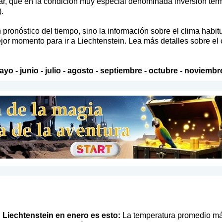
r, que en la condición muy especial denominada inversión térm
.
pronóstico del tiempo, sino la información sobre el clima habit
jor momento para ir a Liechtenstein. Lea más detalles sobre el 
ayo
-
junio
-
julio
-
agosto
-
septiembre
-
octubre
-
noviembr
en Liechtenstein en enero es esto:
La temperatura promedio más