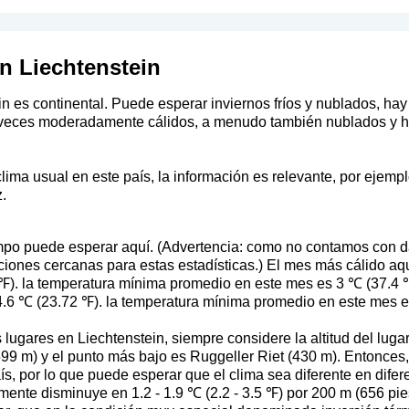
n Liechtenstein
in es continental. Puede esperar inviernos fríos y nublados, hay
 veces moderadamente cálidos, a menudo también nublados y h
ma usual en este país, la información es relevante, por ejempl
.
po puede esperar aquí. (Advertencia: como no contamos con dat
ones cercanas para estas estadísticas.) El mes más cálido aqu
℉). la temperatura mínima promedio en este mes es 3 ℃ (37.4 ℉)
.6 ℃ (23.72 ℉). la temperatura mínima promedio en este mes e
lugares en Liechtenstein, siempre considere la altitud del luga
99 m) y el punto más bajo es Ruggeller Riet (430 m). Entonces,
ís, por lo que puede esperar que el clima sea diferente en dife
ente disminuye en 1.2 - 1.9 ℃ (2.2 - 3.5 ℉) por 200 m (656 pie