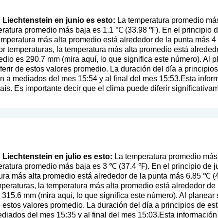
n Liechtenstein en junio es esto:
La temperatura promedio más 
ratura promedio más baja es 1.1 ℃ (33.98 ℉). En el principio 
temperatura más alta promedio está alrededor de la punta más 4 
r temperaturas, la temperatura más alta promedio está alreded
edio es 290.7 mm (
mira aquí, lo que significa este número
). Al 
iferir de estos valores promedio. La duración del día a princip
en a mediados del mes 15:54 y al final del mes 15:53.Esta inf
s. Es importante decir que el clima puede diferir significativam
n Liechtenstein en julio es esto:
La temperatura promedio más a
ratura promedio más baja es 3 ℃ (37.4 ℉). En el principio de ju
ura más alta promedio está alrededor de la punta más 6.85 ℃ (44
mperaturas, la temperatura más alta promedio está alrededor de
s 315.6 mm (
mira aquí, lo que significa este número
). Al planear
de estos valores promedio. La duración del día a principios de
ediados del mes 15:35 y al final del mes 15:03.Esta informaci