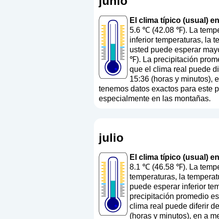
junio
El clima típico (usual) e
5.6 ℃ (42.08 ℉). La tempe
inferior temperaturas, la 
usted puede esperar mayo
℉). La precipitación prom
que el clima real puede d
15:36 (horas y minutos), 
tenemos datos exactos para este paí
especialmente en las montañas.
julio
El clima típico (usual) e
8.1 ℃ (46.58 ℉). La tempe
temperaturas, la temperat
puede esperar inferior te
precipitación promedio e
clima real puede diferir 
(horas y minutos), en a m