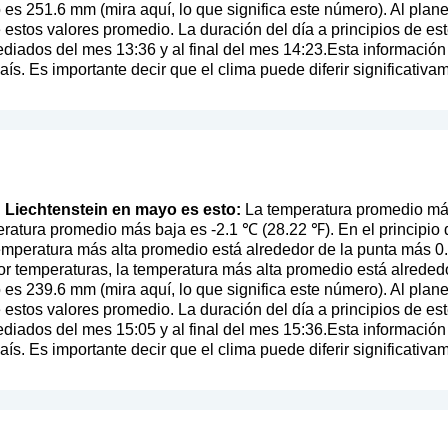
o es 251.6 mm (
mira aquí, lo que significa este número
). Al plan
de estos valores promedio. La duración del día a principios de
ediados del mes 13:36 y al final del mes 14:23.Esta informaci
s. Es importante decir que el clima puede diferir significativam
en Liechtenstein en mayo es esto:
La temperatura promedio más
eratura promedio más baja es -2.1 ℃ (28.22 ℉). En el principi
 temperatura más alta promedio está alrededor de la punta más 0
r temperaturas, la temperatura más alta promedio está alrededo
o es 239.6 mm (
mira aquí, lo que significa este número
). Al plan
de estos valores promedio. La duración del día a principios de
ediados del mes 15:05 y al final del mes 15:36.Esta informaci
s. Es importante decir que el clima puede diferir significativam