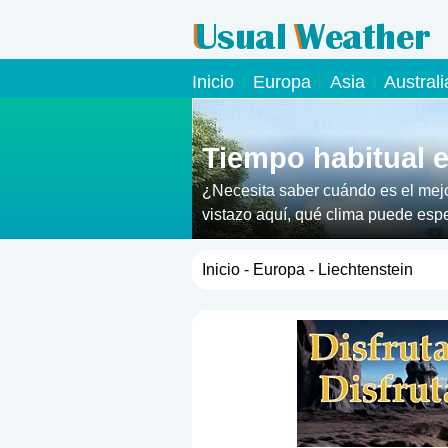
Inicio
Europa
Asia
Austral
Tiempo habitual e
¿Necesita saber cuándo es el mejo
vistazo aquí, qué clima puede esper
Inicio
-
Europa
- Liechtenstein