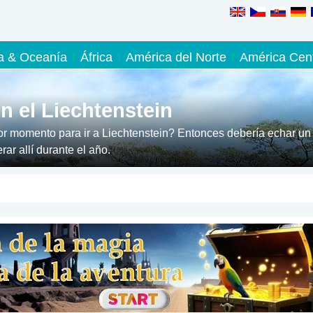
ia & Oceanía
África
América del Norte
América Cent
n el Liechtenstein
r momento para ir a Liechtenstein? Entonces debería echar un
ar allí durante el año.