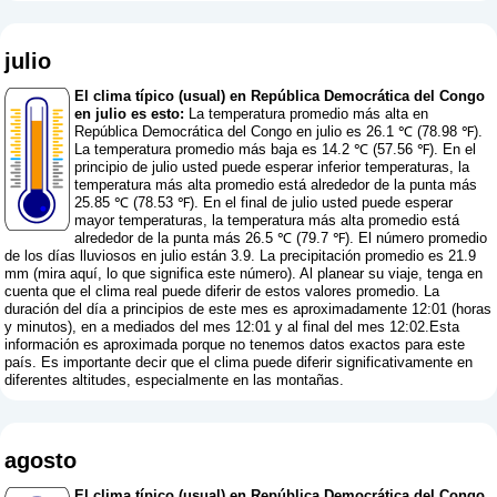
julio
El clima típico (usual) en República Democrática del Congo
en julio es esto:
La temperatura promedio más alta en
República Democrática del Congo en julio es 26.1 ℃ (78.98 ℉).
La temperatura promedio más baja es 14.2 ℃ (57.56 ℉). En el
principio de julio usted puede esperar inferior temperaturas, la
temperatura más alta promedio está alrededor de la punta más
25.85 ℃ (78.53 ℉). En el final de julio usted puede esperar
mayor temperaturas, la temperatura más alta promedio está
alrededor de la punta más 26.5 ℃ (79.7 ℉). El número promedio
de los días lluviosos en julio están 3.9. La precipitación promedio es 21.9
mm (
mira aquí, lo que significa este número
). Al planear su viaje, tenga en
cuenta que el clima real puede diferir de estos valores promedio. La
duración del día a principios de este mes es aproximadamente 12:01 (horas
y minutos), en a mediados del mes 12:01 y al final del mes 12:02.Esta
información es aproximada porque no tenemos datos exactos para este
país. Es importante decir que el clima puede diferir significativamente en
diferentes altitudes, especialmente en las montañas.
agosto
El clima típico (usual) en República Democrática del Congo