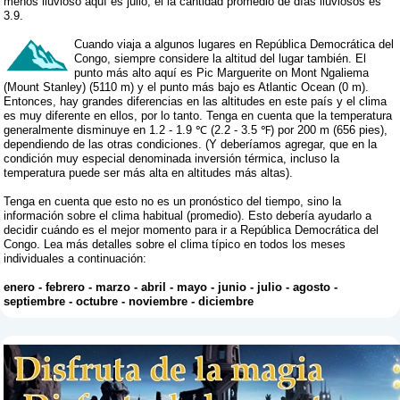
menos lluvioso aquí es julio, el la cantidad promedio de días lluviosos es
3.9.
Cuando viaja a algunos lugares en República Democrática del
Congo, siempre considere la altitud del lugar también. El
punto más alto aquí es Pic Marguerite on Mont Ngaliema
(Mount Stanley) (5110 m) y el punto más bajo es Atlantic Ocean (0 m).
Entonces, hay grandes diferencias en las altitudes en este país y el clima
es muy diferente en ellos, por lo tanto. Tenga en cuenta que la temperatura
generalmente disminuye en 1.2 - 1.9 ℃ (2.2 - 3.5 ℉) por 200 m (656 pies),
dependiendo de las otras condiciones. (Y deberíamos agregar, que en la
condición muy especial denominada inversión térmica, incluso la
temperatura puede ser más alta en altitudes más altas).
Tenga en cuenta que esto no es un pronóstico del tiempo, sino la
información sobre el clima habitual (promedio). Esto debería ayudarlo a
decidir cuándo es el mejor momento para ir a República Democrática del
Congo. Lea más detalles sobre el clima típico en todos los meses
individuales a continuación:
enero
-
febrero
-
marzo
-
abril
-
mayo
-
junio
-
julio
-
agosto
-
septiembre
-
octubre
-
noviembre
-
diciembre