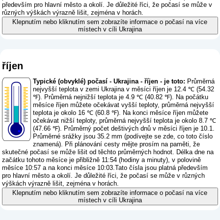
především pro hlavní město a okolí. Je důležité říci, že počasí se může v
různých výškách výrazně lišit, zejména v horách.
Klepnutím nebo kliknutím sem zobrazíte informace o počasí na více
místech v cíli Ukrajina
říjen
Typické (obvyklé) počasí - Ukrajina - říjen - je toto:
Průměrná
nejvyšší teplota v zemi Ukrajina v měsíci říjen je 12.4 ℃ (54.32
℉). Průměrná nejnižší teplota je 4.9 ℃ (40.82 ℉). Na počátku
měsíce říjen můžete očekávat vyšší teploty, průměrná nejvyšší
teplota je okolo 16 ℃ (60.8 ℉). Na konci měsíce říjen můžete
očekávat nižší teploty, průměrná nejvyšší teplota je okolo 8.7 ℃
(47.66 ℉). Průměrný počet deštivých dnů v měsíci říjen je 10.1.
Průměrné srážky jsou 35.2 mm (
podívejte se zde, co toto číslo
znamená
). Při plánování cesty mějte prosím na paměti, že
skutečné počasí se může lišit od těchto průměrných hodnot. Délka dne na
začátku tohoto měsíce je přibližně 11:54 (hodiny a minuty), v polovině
měsíce 10:57 a na konci měsíce 10:03.Tato čísla jsou platná především
pro hlavní město a okolí. Je důležité říci, že počasí se může v různých
výškách výrazně lišit, zejména v horách.
Klepnutím nebo kliknutím sem zobrazíte informace o počasí na více
místech v cíli Ukrajina