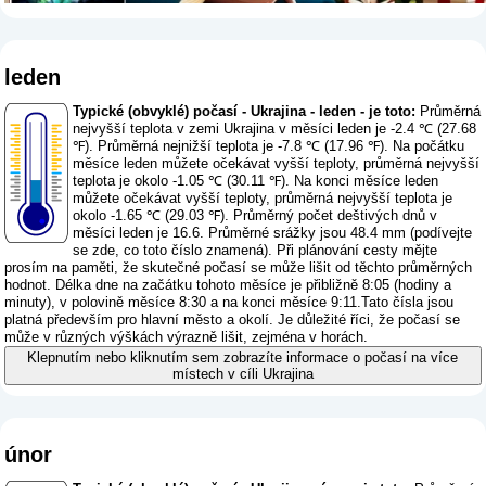
leden
Typické (obvyklé) počasí - Ukrajina - leden - je toto:
Průměrná
nejvyšší teplota v zemi Ukrajina v měsíci leden je -2.4 ℃ (27.68
℉). Průměrná nejnižší teplota je -7.8 ℃ (17.96 ℉). Na počátku
měsíce leden můžete očekávat vyšší teploty, průměrná nejvyšší
teplota je okolo -1.05 ℃ (30.11 ℉). Na konci měsíce leden
můžete očekávat vyšší teploty, průměrná nejvyšší teplota je
okolo -1.65 ℃ (29.03 ℉). Průměrný počet deštivých dnů v
měsíci leden je 16.6. Průměrné srážky jsou 48.4 mm (
podívejte
se zde, co toto číslo znamená
). Při plánování cesty mějte
prosím na paměti, že skutečné počasí se může lišit od těchto průměrných
hodnot. Délka dne na začátku tohoto měsíce je přibližně 8:05 (hodiny a
minuty), v polovině měsíce 8:30 a na konci měsíce 9:11.Tato čísla jsou
platná především pro hlavní město a okolí. Je důležité říci, že počasí se
může v různých výškách výrazně lišit, zejména v horách.
Klepnutím nebo kliknutím sem zobrazíte informace o počasí na více
místech v cíli Ukrajina
únor