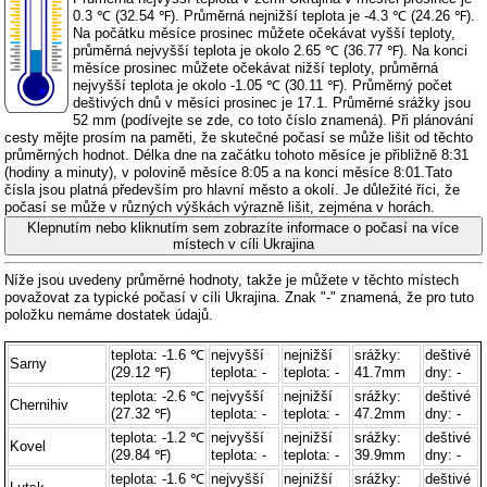
0.3 ℃ (32.54 ℉). Průměrná nejnižší teplota je -4.3 ℃ (24.26 ℉).
Na počátku měsíce prosinec můžete očekávat vyšší teploty,
průměrná nejvyšší teplota je okolo 2.65 ℃ (36.77 ℉). Na konci
měsíce prosinec můžete očekávat nižší teploty, průměrná
nejvyšší teplota je okolo -1.05 ℃ (30.11 ℉). Průměrný počet
deštivých dnů v měsíci prosinec je 17.1. Průměrné srážky jsou
52 mm (
podívejte se zde, co toto číslo znamená
). Při plánování
cesty mějte prosím na paměti, že skutečné počasí se může lišit od těchto
průměrných hodnot. Délka dne na začátku tohoto měsíce je přibližně 8:31
(hodiny a minuty), v polovině měsíce 8:05 a na konci měsíce 8:01.Tato
čísla jsou platná především pro hlavní město a okolí. Je důležité říci, že
počasí se může v různých výškách výrazně lišit, zejména v horách.
Klepnutím nebo kliknutím sem zobrazíte informace o počasí na více
místech v cíli Ukrajina
Níže jsou uvedeny průměrné hodnoty, takže je můžete v těchto místech
považovat za typické počasí v cíli Ukrajina. Znak "-" znamená, že pro tuto
položku nemáme dostatek údajů.
teplota: -1.6 ℃
nejvyšší
nejnižší
srážky:
deštivé
Sarny
(29.12 ℉)
teplota: -
teplota: -
41.7mm
dny: -
teplota: -2.6 ℃
nejvyšší
nejnižší
srážky:
deštivé
Chernihiv
(27.32 ℉)
teplota: -
teplota: -
47.2mm
dny: -
teplota: -1.2 ℃
nejvyšší
nejnižší
srážky:
deštivé
Kovel
(29.84 ℉)
teplota: -
teplota: -
39.9mm
dny: -
teplota: -1.6 ℃
nejvyšší
nejnižší
srážky:
deštivé