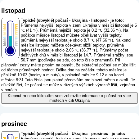
listopad
Typické (obvyklé) počasí - Ukrajina - listopad - je toto:
Průměrná nejvyšší teplota v zemi Ukrajina v měsíci listopad je 5
℃ (41 ℉). Průměrná nejnižší teplota je 0.2 ℃ (32.36 ℉). Na
počátku měsíce listopad můžete očekávat vyšší teploty,
průměrná nejvyšší teplota je okolo 8.7 ℃ (47.66 ℉). Na konci
měsíce listopad můžete očekávat nižší teploty, průměrná
nejvyšší teplota je okolo 2.65 ℃ (36.77 ℉). Průměrný počet
deštivých dnů v měsíci listopad je 14.7. Průměrné srážky jsou
50.7 mm (
podívejte se zde, co toto číslo znamená
). Při
plánování cesty mějte prosím na paměti, že skutečné počasí se může lišit
od těchto průměrných hodnot. Délka dne na začátku tohoto měsíce je
přibližně 10:03 (hodiny a minuty), v polovině měsíce 9:12 a na konci
měsíce 8:31.Tato čísla jsou platná především pro hlavní město a okolí. Je
důležité říci, že počasí se může v různých výškách výrazně lišit, zejména
v horách.
Klepnutím nebo kliknutím sem zobrazíte informace o počasí na více
místech v cíli Ukrajina
prosinec
Typické (obvyklé) počasí - Ukrajina - prosinec - je toto:
Průměrná nejvyšší teplota v zemi Ukrajina v měsíci prosinec je