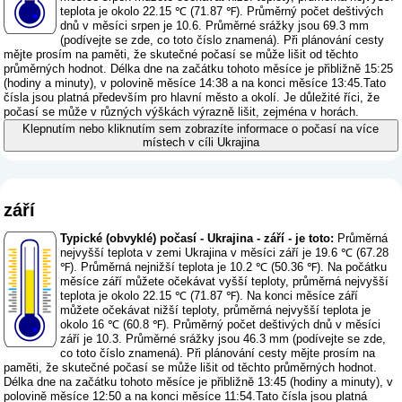
teplota je okolo 22.15 ℃ (71.87 ℉). Průměrný počet deštivých
dnů v měsíci srpen je 10.6. Průměrné srážky jsou 69.3 mm
(
podívejte se zde, co toto číslo znamená
). Při plánování cesty
mějte prosím na paměti, že skutečné počasí se může lišit od těchto
průměrných hodnot. Délka dne na začátku tohoto měsíce je přibližně 15:25
(hodiny a minuty), v polovině měsíce 14:38 a na konci měsíce 13:45.Tato
čísla jsou platná především pro hlavní město a okolí. Je důležité říci, že
počasí se může v různých výškách výrazně lišit, zejména v horách.
Klepnutím nebo kliknutím sem zobrazíte informace o počasí na více
místech v cíli Ukrajina
září
Typické (obvyklé) počasí - Ukrajina - září - je toto:
Průměrná
nejvyšší teplota v zemi Ukrajina v měsíci září je 19.6 ℃ (67.28
℉). Průměrná nejnižší teplota je 10.2 ℃ (50.36 ℉). Na počátku
měsíce září můžete očekávat vyšší teploty, průměrná nejvyšší
teplota je okolo 22.15 ℃ (71.87 ℉). Na konci měsíce září
můžete očekávat nižší teploty, průměrná nejvyšší teplota je
okolo 16 ℃ (60.8 ℉). Průměrný počet deštivých dnů v měsíci
září je 10.3. Průměrné srážky jsou 46.3 mm (
podívejte se zde,
co toto číslo znamená
). Při plánování cesty mějte prosím na
paměti, že skutečné počasí se může lišit od těchto průměrných hodnot.
Délka dne na začátku tohoto měsíce je přibližně 13:45 (hodiny a minuty), v
polovině měsíce 12:50 a na konci měsíce 11:54.Tato čísla jsou platná