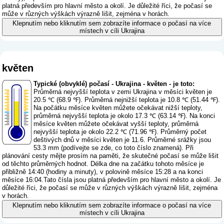
platná především pro hlavní město a okolí. Je důležité říci, že počasí se
může v různých výškách výrazně lišit, zejména v horách.
Klepnutím nebo kliknutím sem zobrazíte informace o počasí na více
místech v cíli Ukrajina
květen
Typické (obvyklé) počasí - Ukrajina - květen - je toto:
Průměrná nejvyšší teplota v zemi Ukrajina v měsíci květen je
20.5 ℃ (68.9 ℉). Průměrná nejnižší teplota je 10.8 ℃ (51.44 ℉).
Na počátku měsíce květen můžete očekávat nižší teploty,
průměrná nejvyšší teplota je okolo 17.3 ℃ (63.14 ℉). Na konci
měsíce květen můžete očekávat vyšší teploty, průměrná
nejvyšší teplota je okolo 22.2 ℃ (71.96 ℉). Průměrný počet
deštivých dnů v měsíci květen je 11.6. Průměrné srážky jsou
53.3 mm (
podívejte se zde, co toto číslo znamená
). Při
plánování cesty mějte prosím na paměti, že skutečné počasí se může lišit
od těchto průměrných hodnot. Délka dne na začátku tohoto měsíce je
přibližně 14:40 (hodiny a minuty), v polovině měsíce 15:28 a na konci
měsíce 16:04.Tato čísla jsou platná především pro hlavní město a okolí. Je
důležité říci, že počasí se může v různých výškách výrazně lišit, zejména
v horách.
Klepnutím nebo kliknutím sem zobrazíte informace o počasí na více
místech v cíli Ukrajina