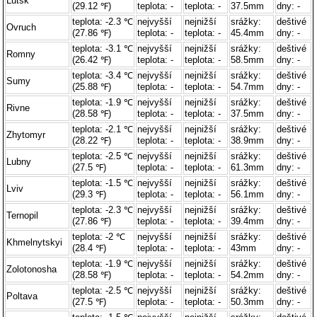
Lutsk
(29.12 ℉)
teplota: -
teplota: -
37.5mm
dny: -
teplota: -2.3 ℃
nejvyšší
nejnižší
srážky:
deštivé
Ovruch
(27.86 ℉)
teplota: -
teplota: -
45.4mm
dny: -
teplota: -3.1 ℃
nejvyšší
nejnižší
srážky:
deštivé
Romny
(26.42 ℉)
teplota: -
teplota: -
58.5mm
dny: -
teplota: -3.4 ℃
nejvyšší
nejnižší
srážky:
deštivé
Sumy
(25.88 ℉)
teplota: -
teplota: -
54.7mm
dny: -
teplota: -1.9 ℃
nejvyšší
nejnižší
srážky:
deštivé
Rivne
(28.58 ℉)
teplota: -
teplota: -
37.5mm
dny: -
teplota: -2.1 ℃
nejvyšší
nejnižší
srážky:
deštivé
Zhytomyr
(28.22 ℉)
teplota: -
teplota: -
38.9mm
dny: -
teplota: -2.5 ℃
nejvyšší
nejnižší
srážky:
deštivé
Lubny
(27.5 ℉)
teplota: -
teplota: -
61.3mm
dny: -
teplota: -1.5 ℃
nejvyšší
nejnižší
srážky:
deštivé
Lviv
(29.3 ℉)
teplota: -
teplota: -
56.1mm
dny: -
teplota: -2.3 ℃
nejvyšší
nejnižší
srážky:
deštivé
Ternopil
(27.86 ℉)
teplota: -
teplota: -
39.4mm
dny: -
teplota: -2 ℃
nejvyšší
nejnižší
srážky:
deštivé
Khmelnytskyi
(28.4 ℉)
teplota: -
teplota: -
43mm
dny: -
teplota: -1.9 ℃
nejvyšší
nejnižší
srážky:
deštivé
Zolotonosha
(28.58 ℉)
teplota: -
teplota: -
54.2mm
dny: -
teplota: -2.5 ℃
nejvyšší
nejnižší
srážky:
deštivé
Poltava
(27.5 ℉)
teplota: -
teplota: -
50.3mm
dny: -