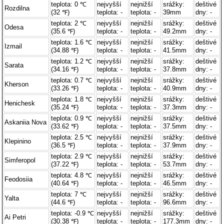
teplota: 0 ℃
nejvyšší
nejnižší
srážky:
deštivé
Rozdilna
(32 ℉)
teplota: -
teplota: -
39mm
dny: -
teplota: 2 ℃
nejvyšší
nejnižší
srážky:
deštivé
Odesa
(35.6 ℉)
teplota: -
teplota: -
49.2mm
dny: -
teplota: 1.6 ℃
nejvyšší
nejnižší
srážky:
deštivé
Izmail
(34.88 ℉)
teplota: -
teplota: -
41.5mm
dny: -
teplota: 1.2 ℃
nejvyšší
nejnižší
srážky:
deštivé
Sarata
(34.16 ℉)
teplota: -
teplota: -
37.8mm
dny: -
teplota: 0.7 ℃
nejvyšší
nejnižší
srážky:
deštivé
Kherson
(33.26 ℉)
teplota: -
teplota: -
40.9mm
dny: -
teplota: 1.8 ℃
nejvyšší
nejnižší
srážky:
deštivé
Henichesk
(35.24 ℉)
teplota: -
teplota: -
37.3mm
dny: -
teplota: 0.9 ℃
nejvyšší
nejnižší
srážky:
deštivé
Askaniia Nova
(33.62 ℉)
teplota: -
teplota: -
37.5mm
dny: -
teplota: 2.5 ℃
nejvyšší
nejnižší
srážky:
deštivé
Klepinino
(36.5 ℉)
teplota: -
teplota: -
37.9mm
dny: -
teplota: 2.9 ℃
nejvyšší
nejnižší
srážky:
deštivé
Simferopol
(37.22 ℉)
teplota: -
teplota: -
53.7mm
dny: -
teplota: 4.8 ℃
nejvyšší
nejnižší
srážky:
deštivé
Feodosiia
(40.64 ℉)
teplota: -
teplota: -
46.5mm
dny: -
teplota: 7 ℃
nejvyšší
nejnižší
srážky:
deštivé
Yalta
(44.6 ℉)
teplota: -
teplota: -
96.6mm
dny: -
teplota: -0.9 ℃
nejvyšší
nejnižší
srážky:
deštivé
Ai Petri
(30.38 ℉)
teplota: -
teplota: -
177.3mm
dny: -