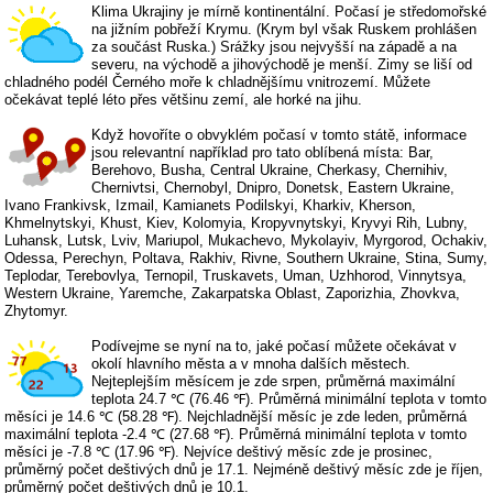
Klima Ukrajiny je mírně kontinentální. Počasí je středomořské
na jižním pobřeží Krymu. (Krym byl však Ruskem prohlášen
za součást Ruska.) Srážky jsou nejvyšší na západě a na
severu, na východě a jihovýchodě je menší. Zimy se liší od
chladného podél Černého moře k chladnějšímu vnitrozemí. Můžete
očekávat teplé léto přes většinu zemí, ale horké na jihu.
Když hovoříte o obvyklém počasí v tomto státě, informace
jsou relevantní například pro tato oblíbená místa: Bar,
Berehovo, Busha, Central Ukraine, Cherkasy, Chernihiv,
Chernivtsi, Chernobyl, Dnipro, Donetsk, Eastern Ukraine,
Ivano Frankivsk, Izmail, Kamianets Podilskyi, Kharkiv, Kherson,
Khmelnytskyi, Khust, Kiev, Kolomyia, Kropyvnytskyi, Kryvyi Rih, Lubny,
Luhansk, Lutsk, Lviv, Mariupol, Mukachevo, Mykolayiv, Myrgorod, Ochakiv,
Odessa, Perechyn, Poltava, Rakhiv, Rivne, Southern Ukraine, Stina, Sumy,
Teplodar, Terebovlya, Ternopil, Truskavets, Uman, Uzhhorod, Vinnytsya,
Western Ukraine, Yaremche, Zakarpatska Oblast, Zaporizhia, Zhovkva,
Zhytomyr.
Podívejme se nyní na to, jaké počasí můžete očekávat v
okolí hlavního města a v mnoha dalších městech.
Nejteplejším měsícem je zde srpen, průměrná maximální
teplota 24.7 ℃ (76.46 ℉). Průměrná minimální teplota v tomto
měsíci je 14.6 ℃ (58.28 ℉). Nejchladnější měsíc je zde leden, průměrná
maximální teplota -2.4 ℃ (27.68 ℉). Průměrná minimální teplota v tomto
měsíci je -7.8 ℃ (17.96 ℉). Nejvíce deštivý měsíc zde je prosinec,
průměrný počet deštivých dnů je 17.1. Nejméně deštivý měsíc zde je říjen,
průměrný počet deštivých dnů je 10.1.