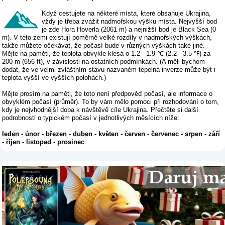
Když cestujete na některé místa, které obsahuje Ukrajina,
vždy je třeba zvážit nadmořskou výšku místa. Nejvyšší bod
je zde Hora Hoverla (2061 m) a nejnižší bod je Black Sea (0
m). V této zemi existují poměrně velké rozdíly v nadmořských výškách,
takže můžete očekávat, že počasí bude v různých výškách také jiné.
Mějte na paměti, že teplota obvykle klesá o 1.2 - 1.9 ℃ (2.2 - 3.5 ℉) za
200 m (656 ft), v závislosti na ostatních podmínkách. (A měli bychom
dodat, že ve velmi zvláštním stavu nazvaném tepelná inverze může být i
teplota vyšší ve vyšších polohách.)
Mějte prosím na paměti, že toto není předpověď počasí, ale informace o
obvyklém počasí (průměr). To by vám mělo pomoci při rozhodování o tom,
kdy je nejvhodnější doba k návštěvě cíle Ukrajina. Přečtěte si další
podrobnosti o typickém počasí v jednotlivých měsících níže:
leden
-
únor
-
březen
-
duben
-
květen
-
červen
-
červenec
-
srpen
-
září
-
říjen
-
listopad
-
prosinec