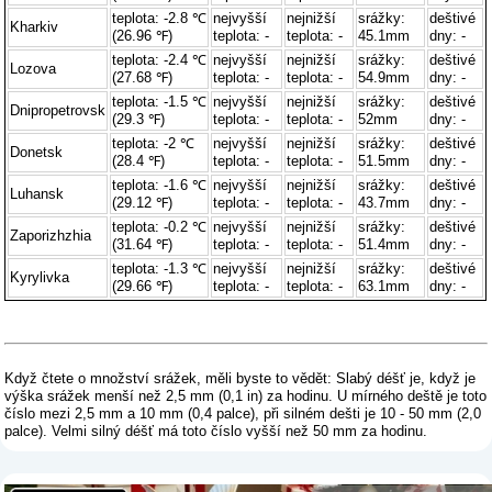
teplota: -2.8 ℃
nejvyšší
nejnižší
srážky:
deštivé
Kharkiv
(26.96 ℉)
teplota: -
teplota: -
45.1mm
dny: -
teplota: -2.4 ℃
nejvyšší
nejnižší
srážky:
deštivé
Lozova
(27.68 ℉)
teplota: -
teplota: -
54.9mm
dny: -
teplota: -1.5 ℃
nejvyšší
nejnižší
srážky:
deštivé
Dnipropetrovsk
(29.3 ℉)
teplota: -
teplota: -
52mm
dny: -
teplota: -2 ℃
nejvyšší
nejnižší
srážky:
deštivé
Donetsk
(28.4 ℉)
teplota: -
teplota: -
51.5mm
dny: -
teplota: -1.6 ℃
nejvyšší
nejnižší
srážky:
deštivé
Luhansk
(29.12 ℉)
teplota: -
teplota: -
43.7mm
dny: -
teplota: -0.2 ℃
nejvyšší
nejnižší
srážky:
deštivé
Zaporizhzhia
(31.64 ℉)
teplota: -
teplota: -
51.4mm
dny: -
teplota: -1.3 ℃
nejvyšší
nejnižší
srážky:
deštivé
Kyrylivka
(29.66 ℉)
teplota: -
teplota: -
63.1mm
dny: -
Když čtete o množství srážek, měli byste to vědět: Slabý déšť je, když je
výška srážek menší než 2,5 mm (0,1 in) za hodinu. U mírného deště je toto
číslo mezi 2,5 mm a 10 mm (0,4 palce), při silném dešti je 10 - 50 mm (2,0
palce). Velmi silný déšť má toto číslo vyšší než 50 mm za hodinu.