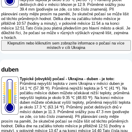
deštivých dnů v měsíci březen je 12.9. Průměrné srážky jsou
39.4 mm (
podívejte se zde, co toto číslo znamená
). Při
plánování cesty mějte prosím na paměti, že skutečné počasí se může lišit
od těchto průměrných hodnot. Délka dne na začátku tohoto měsíce je
přibližně 10:57 (hodiny a minuty), v polovině měsíce 11:54 a na konci
měsíce 12:51.Tato čísla jsou platná především pro hlavní město a okolí. Je
důležité říci, že počasí se může v různých výškách výrazně lišit, zejména
v horách.
Klepnutím nebo kliknutím sem zobrazíte informace o počasí na více
místech v cíli Ukrajina
duben
Typické (obvyklé) počasí - Ukrajina - duben - je toto:
Průměrná nejvyšší teplota v zemi Ukrajina v měsíci duben je
14.1 ℃ (57.38 ℉). Průměrná nejnižší teplota je 5 ℃ (41 ℉). Na
počátku měsíce duben můžete očekávat nižší teploty, průměrná
nejvyšší teplota je okolo 9.35 ℃ (48.83 ℉). Na konci měsíce
duben můžete očekávat vyšší teploty, průměrná nejvyšší teplota
je okolo 17.3 ℃ (63.14 ℉). Průměrný počet deštivých dnů v
měsíci duben je 11.3. Průměrné srážky jsou 47.3 mm (
podívejte
se zde, co toto číslo znamená
). Při plánování cesty mějte
prosím na paměti, že skutečné počasí se může lišit od těchto průměrných
hodnot. Délka dne na začátku tohoto měsíce je přibližně 12:51 (hodiny a
minuty), v polovině měsíce 13:47 a na konci měsíce 14:40.Tato čísla jsou