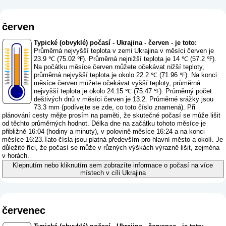
červen
Typické (obvyklé) počasí - Ukrajina - červen - je toto:
Průměrná nejvyšší teplota v zemi Ukrajina v měsíci červen je
23.9 ℃ (75.02 ℉). Průměrná nejnižší teplota je 14 ℃ (57.2 ℉).
Na počátku měsíce červen můžete očekávat nižší teploty,
průměrná nejvyšší teplota je okolo 22.2 ℃ (71.96 ℉). Na konci
měsíce červen můžete očekávat vyšší teploty, průměrná
nejvyšší teplota je okolo 24.15 ℃ (75.47 ℉). Průměrný počet
deštivých dnů v měsíci červen je 13.2. Průměrné srážky jsou
73.3 mm (
podívejte se zde, co toto číslo znamená
). Při
plánování cesty mějte prosím na paměti, že skutečné počasí se může lišit
od těchto průměrných hodnot. Délka dne na začátku tohoto měsíce je
přibližně 16:04 (hodiny a minuty), v polovině měsíce 16:24 a na konci
měsíce 16:23.Tato čísla jsou platná především pro hlavní město a okolí. Je
důležité říci, že počasí se může v různých výškách výrazně lišit, zejména
v horách.
Klepnutím nebo kliknutím sem zobrazíte informace o počasí na více
místech v cíli Ukrajina
červenec