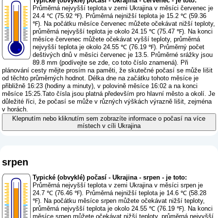
Typické (obvyklé) počasí - Ukrajina - červenec - je toto:
Průměrná nejvyšší teplota v zemi Ukrajina v měsíci červenec je
24.4 ℃ (75.92 ℉). Průměrná nejnižší teplota je 15.2 ℃ (59.36
℉). Na počátku měsíce červenec můžete očekávat nižší teploty,
průměrná nejvyšší teplota je okolo 24.15 ℃ (75.47 ℉). Na konci
měsíce červenec můžete očekávat vyšší teploty, průměrná
nejvyšší teplota je okolo 24.55 ℃ (76.19 ℉). Průměrný počet
deštivých dnů v měsíci červenec je 13.5. Průměrné srážky jsou
89.8 mm (
podívejte se zde, co toto číslo znamená
). Při
plánování cesty mějte prosím na paměti, že skutečné počasí se může lišit
od těchto průměrných hodnot. Délka dne na začátku tohoto měsíce je
přibližně 16:23 (hodiny a minuty), v polovině měsíce 16:02 a na konci
měsíce 15:25.Tato čísla jsou platná především pro hlavní město a okolí. Je
důležité říci, že počasí se může v různých výškách výrazně lišit, zejména
v horách.
Klepnutím nebo kliknutím sem zobrazíte informace o počasí na více
místech v cíli Ukrajina
srpen
Typické (obvyklé) počasí - Ukrajina - srpen - je toto:
Průměrná nejvyšší teplota v zemi Ukrajina v měsíci srpen je
24.7 ℃ (76.46 ℉). Průměrná nejnižší teplota je 14.6 ℃ (58.28
℉). Na počátku měsíce srpen můžete očekávat nižší teploty,
průměrná nejvyšší teplota je okolo 24.55 ℃ (76.19 ℉). Na konci
měsíce srpen můžete očekávat nižší teploty, průměrná nejvyšší