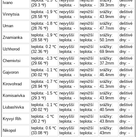
teplota: -1.5 ℃
nejvyšší
nejnižší
srážky:
deštivé
Ivano
(29.3 ℉)
teplota: -
teplota: -
39.3mm
dny: -
teplota: -1.9 ℃
nejvyšší
nejnižší
srážky:
deštivé
Vinnytsia
(28.58 ℉)
teplota: -
teplota: -
43.9mm
dny: -
teplota: -1.8 ℃
nejvyšší
nejnižší
srážky:
deštivé
Uman
(28.76 ℉)
teplota: -
teplota: -
47.7mm
dny: -
teplota: -1.9 ℃
nejvyšší
nejnižší
srážky:
deštivé
Znamianka
(28.58 ℉)
teplota: -
teplota: -
50.1mm
dny: -
teplota: 0.2 ℃
nejvyšší
nejnižší
srážky:
deštivé
Uzhhorod
(32.36 ℉)
teplota: -
teplota: -
69.9mm
dny: -
teplota: -1.3 ℃
nejvyšší
nejnižší
srážky:
deštivé
Chernivtsi
(29.66 ℉)
teplota: -
teplota: -
37.2mm
dny: -
teplota: -1.1 ℃
nejvyšší
nejnižší
srážky:
deštivé
Gajvoron
(30.02 ℉)
teplota: -
teplota: -
46.4mm
dny: -
teplota: -1.7 ℃
nejvyšší
nejnižší
srážky:
deštivé
Kirovohrad
(28.94 ℉)
teplota: -
teplota: -
41.3mm
dny: -
teplota: -1.5 ℃
nejvyšší
nejnižší
srážky:
deštivé
Komisarivka
(29.3 ℉)
teplota: -
teplota: -
43.9mm
dny: -
teplota: -1.1 ℃
nejvyšší
nejnižší
srážky:
deštivé
Liubashivka
(30.02 ℉)
teplota: -
teplota: -
40.5mm
dny: -
teplota: -1 ℃
nejvyšší
nejnižší
srážky:
deštivé
Kryvyi Rih
(30.2 ℉)
teplota: -
teplota: -
43.8mm
dny: -
teplota: 0.6 ℃
nejvyšší
nejnižší
srážky:
deštivé
Nikopol
(33.08 ℉)
teplota: -
teplota: -
43mm
dny: -