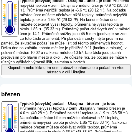
Typické (obvyklé) počasí - Ukrajina - únor - je toto:
Průměrná
nejvyšší teplota v zemi Ukrajina v měsíci únor je -0.9 ℃ (30.38
℉). Průměrná nejnižší teplota je -6.6 ℃ (20.12 ℉). Na počátku
měsíce únor můžete očekávat nižší teploty, průměrná nejvyšší
teplota je okolo -1.65 ℃ (29.03 ℉). Na konci měsíce únor
můžete očekávat vyšší teploty, průměrná nejvyšší teplota je
okolo 1.85 ℃ (35.33 ℉). Průměrný počet deštivých dnů v měsíci
únor je 14.1. Průměrné srážky jsou 45.5 mm (
podívejte se zde,
co toto číslo znamená
). Při plánování cesty mějte prosím na
paměti, že skutečné počasí se může lišit od těchto průměrných hodnot.
Délka dne na začátku tohoto měsíce je přibližně 9:11 (hodiny a minuty), v
polovině měsíce 10:02 a na konci měsíce 10:57.Tato čísla jsou platná
především pro hlavní město a okolí. Je důležité říci, že počasí se může v
různých výškách výrazně lišit, zejména v horách.
Klepnutím nebo kliknutím sem zobrazíte informace o počasí na více
místech v cíli Ukrajina
březen
Typické (obvyklé) počasí - Ukrajina - březen - je toto:
Průměrná nejvyšší teplota v zemi Ukrajina v měsíci březen je
4.6 ℃ (40.28 ℉). Průměrná nejnižší teplota je -1.9 ℃ (28.58 ℉).
Na počátku měsíce březen můžete očekávat nižší teploty,
průměrná nejvyšší teplota je okolo 1.85 ℃ (35.33 ℉). Na konci
měsíce březen můžete očekávat vyšší teploty, průměrná
nejvyšší teplota je okolo 9.35 ℃ (48.83 ℉). Průměrný počet