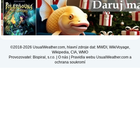
©2018-2026 UsualWeather.com, hlavní zdroje dat: MWDI, WikiVoyage,
Wikipedia, CIA, WMO
Provozovatel: Bispiral, s.r.o. |
O nás
|
Pravidla webu UsualWeather.com a
ochrana soukromí