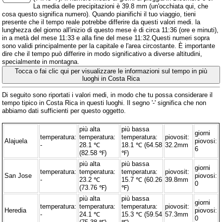
La media delle precipitazioni è 39.8 mm (
un'occhiata qui, che
cosa questo significa numero
). Quando pianifichi il tuo viaggio, tieni
presente che il tempo reale potrebbe differire da questi valori medi. la
lunghezza del giorno all'inizio di questo mese è di circa 11:36 (ore e minuti),
in a metà del mese 11:33 e alla fine del mese 11:32.Questi numeri sopra
sono validi principalmente per la capitale e l'area circostante. È importante
dire che il tempo può differire in modo significativo a diverse altitudini,
specialmente in montagna.
Tocca o fai clic qui per visualizzare le informazioni sul tempo in più
luoghi in Costa Rica
Di seguito sono riportati i valori medi, in modo che tu possa considerare il
tempo tipico in Costa Rica in questi luoghi. Il segno '-' significa che non
abbiamo dati sufficienti per questo oggetto.
più alta
più bassa
giorni
temperatura:
temperatura:
temperatura:
piovosit:
Alajuela
piovosi:
-
28.1 ℃
18.1 ℃ (64.58
32.2mm
6
(82.58 ℉)
℉)
più alta
più bassa
giorni
temperatura:
temperatura:
temperatura:
piovosit:
San Jose
piovosi:
-
23.2 ℃
15.7 ℃ (60.26
39.8mm
0
(73.76 ℉)
℉)
più alta
più bassa
giorni
temperatura:
temperatura:
temperatura:
piovosit:
Heredia
piovosi:
-
24.1 ℃
15.3 ℃ (59.54
57.3mm
0