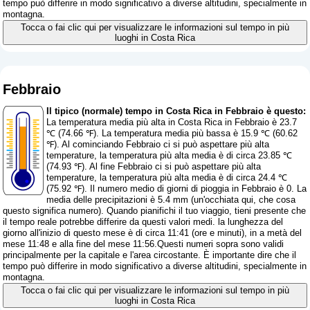
tempo può differire in modo significativo a diverse altitudini, specialmente in
montagna.
Tocca o fai clic qui per visualizzare le informazioni sul tempo in più
luoghi in Costa Rica
Febbraio
Il tipico (normale) tempo in Costa Rica in Febbraio è questo:
La temperatura media più alta in Costa Rica in Febbraio è 23.7
℃ (74.66 ℉). La temperatura media più bassa è 15.9 ℃ (60.62
℉). Al cominciando Febbraio ci si può aspettare più alta
temperature, la temperatura più alta media è di circa 23.85 ℃
(74.93 ℉). Al fine Febbraio ci si può aspettare più alta
temperature, la temperatura più alta media è di circa 24.4 ℃
(75.92 ℉). Il numero medio di giorni di pioggia in Febbraio è 0. La
media delle precipitazioni è 5.4 mm (
un'occhiata qui, che cosa
questo significa numero
). Quando pianifichi il tuo viaggio, tieni presente che
il tempo reale potrebbe differire da questi valori medi. la lunghezza del
giorno all'inizio di questo mese è di circa 11:41 (ore e minuti), in a metà del
mese 11:48 e alla fine del mese 11:56.Questi numeri sopra sono validi
principalmente per la capitale e l'area circostante. È importante dire che il
tempo può differire in modo significativo a diverse altitudini, specialmente in
montagna.
Tocca o fai clic qui per visualizzare le informazioni sul tempo in più
luoghi in Costa Rica