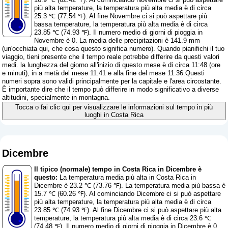
più alta temperature, la temperatura più alta media è di circa
25.3 ℃ (77.54 ℉). Al fine Novembre ci si può aspettare più
bassa temperature, la temperatura più alta media è di circa
23.85 ℃ (74.93 ℉). Il numero medio di giorni di pioggia in
Novembre è 0. La media delle precipitazioni è 141.9 mm
(
un'occhiata qui, che cosa questo significa numero
). Quando pianifichi il tuo
viaggio, tieni presente che il tempo reale potrebbe differire da questi valori
medi. la lunghezza del giorno all'inizio di questo mese è di circa 11:48 (ore
e minuti), in a metà del mese 11:41 e alla fine del mese 11:36.Questi
numeri sopra sono validi principalmente per la capitale e l'area circostante.
È importante dire che il tempo può differire in modo significativo a diverse
altitudini, specialmente in montagna.
Tocca o fai clic qui per visualizzare le informazioni sul tempo in più
luoghi in Costa Rica
Dicembre
Il tipico (normale) tempo in Costa Rica in Dicembre è
questo:
La temperatura media più alta in Costa Rica in
Dicembre è 23.2 ℃ (73.76 ℉). La temperatura media più bassa è
15.7 ℃ (60.26 ℉). Al cominciando Dicembre ci si può aspettare
più alta temperature, la temperatura più alta media è di circa
23.85 ℃ (74.93 ℉). Al fine Dicembre ci si può aspettare più alta
temperature, la temperatura più alta media è di circa 23.6 ℃
(74.48 ℉). Il numero medio di giorni di pioggia in Dicembre è 0.