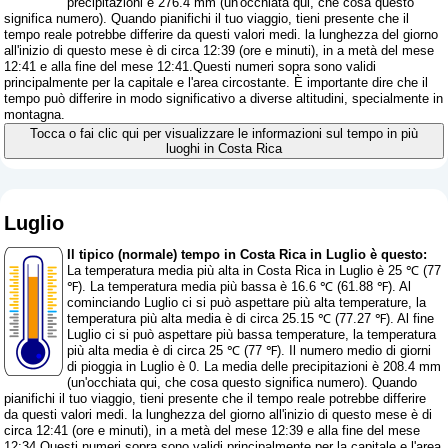
precipitazioni è 276.4 mm (
un'occhiata qui, che cosa questo
significa numero
). Quando pianifichi il tuo viaggio, tieni presente che il
tempo reale potrebbe differire da questi valori medi. la lunghezza del giorno
all'inizio di questo mese è di circa 12:39 (ore e minuti), in a metà del mese
12:41 e alla fine del mese 12:41.Questi numeri sopra sono validi
principalmente per la capitale e l'area circostante. È importante dire che il
tempo può differire in modo significativo a diverse altitudini, specialmente in
montagna.
Tocca o fai clic qui per visualizzare le informazioni sul tempo in più
luoghi in Costa Rica
Luglio
Il tipico (normale) tempo in Costa Rica in Luglio è questo:
La temperatura media più alta in Costa Rica in Luglio è 25 ℃ (77
℉). La temperatura media più bassa è 16.6 ℃ (61.88 ℉). Al
cominciando Luglio ci si può aspettare più alta temperature, la
temperatura più alta media è di circa 25.15 ℃ (77.27 ℉). Al fine
Luglio ci si può aspettare più bassa temperature, la temperatura
più alta media è di circa 25 ℃ (77 ℉). Il numero medio di giorni
di pioggia in Luglio è 0. La media delle precipitazioni è 208.4 mm
(
un'occhiata qui, che cosa questo significa numero
). Quando
pianifichi il tuo viaggio, tieni presente che il tempo reale potrebbe differire
da questi valori medi. la lunghezza del giorno all'inizio di questo mese è di
circa 12:41 (ore e minuti), in a metà del mese 12:39 e alla fine del mese
12:34.Questi numeri sopra sono validi principalmente per la capitale e l'area