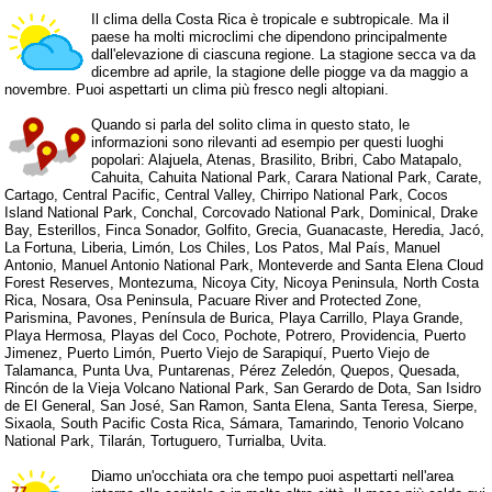
Il clima della Costa Rica è tropicale e subtropicale. Ma il
paese ha molti microclimi che dipendono principalmente
dall'elevazione di ciascuna regione. La stagione secca va da
dicembre ad aprile, la stagione delle piogge va da maggio a
novembre. Puoi aspettarti un clima più fresco negli altopiani.
Quando si parla del solito clima in questo stato, le
informazioni sono rilevanti ad esempio per questi luoghi
popolari: Alajuela, Atenas, Brasilito, Bribri, Cabo Matapalo,
Cahuita, Cahuita National Park, Carara National Park, Carate,
Cartago, Central Pacific, Central Valley, Chirripo National Park, Cocos
Island National Park, Conchal, Corcovado National Park, Dominical, Drake
Bay, Esterillos, Finca Sonador, Golfito, Grecia, Guanacaste, Heredia, Jacó,
La Fortuna, Liberia, Limón, Los Chiles, Los Patos, Mal País, Manuel
Antonio, Manuel Antonio National Park, Monteverde and Santa Elena Cloud
Forest Reserves, Montezuma, Nicoya City, Nicoya Peninsula, North Costa
Rica, Nosara, Osa Peninsula, Pacuare River and Protected Zone,
Parismina, Pavones, Península de Burica, Playa Carrillo, Playa Grande,
Playa Hermosa, Playas del Coco, Pochote, Potrero, Providencia, Puerto
Jimenez, Puerto Limón, Puerto Viejo de Sarapiquí, Puerto Viejo de
Talamanca, Punta Uva, Puntarenas, Pérez Zeledón, Quepos, Quesada,
Rincón de la Vieja Volcano National Park, San Gerardo de Dota, San Isidro
de El General, San José, San Ramon, Santa Elena, Santa Teresa, Sierpe,
Sixaola, South Pacific Costa Rica, Sámara, Tamarindo, Tenorio Volcano
National Park, Tilarán, Tortuguero, Turrialba, Uvita.
Diamo un'occhiata ora che tempo puoi aspettarti nell'area