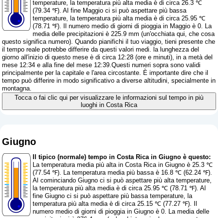
temperature, la temperatura più alta media è di circa 26.3 ℃
(79.34 ℉). Al fine Maggio ci si può aspettare più bassa
temperature, la temperatura più alta media è di circa 25.95 ℃
(78.71 ℉). Il numero medio di giorni di pioggia in Maggio è 0. La
media delle precipitazioni è 225.9 mm (
un'occhiata qui, che cosa
questo significa numero
). Quando pianifichi il tuo viaggio, tieni presente che
il tempo reale potrebbe differire da questi valori medi. la lunghezza del
giorno all'inizio di questo mese è di circa 12:28 (ore e minuti), in a metà del
mese 12:34 e alla fine del mese 12:39.Questi numeri sopra sono validi
principalmente per la capitale e l'area circostante. È importante dire che il
tempo può differire in modo significativo a diverse altitudini, specialmente in
montagna.
Tocca o fai clic qui per visualizzare le informazioni sul tempo in più
luoghi in Costa Rica
Giugno
Il tipico (normale) tempo in Costa Rica in Giugno è questo:
La temperatura media più alta in Costa Rica in Giugno è 25.3 ℃
(77.54 ℉). La temperatura media più bassa è 16.8 ℃ (62.24 ℉).
Al cominciando Giugno ci si può aspettare più alta temperature,
la temperatura più alta media è di circa 25.95 ℃ (78.71 ℉). Al
fine Giugno ci si può aspettare più bassa temperature, la
temperatura più alta media è di circa 25.15 ℃ (77.27 ℉). Il
numero medio di giorni di pioggia in Giugno è 0. La media delle