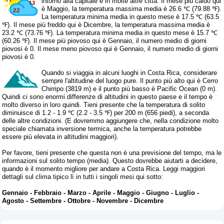
intorno alla capitale e in molte altre città. Il mese più caldo qui
è Maggio, la temperatura massima media è 26.6 ℃ (79.88 ℉).
La temperatura minima media in questo mese è 17.5 ℃ (63.5
℉). Il mese più freddo qui è Dicembre, la temperatura massima media è
23.2 ℃ (73.76 ℉). La temperatura minima media in questo mese è 15.7 ℃
(60.26 ℉). Il mese più piovoso qui è Gennaio, il numero medio di giorni
piovosi è 0. Il mese meno piovoso qui è Gennaio, il numero medio di giorni
piovosi è 0.
Quando si viaggia in alcuni luoghi in Costa Rica, considerare
sempre l'altitudine del luogo pure. Il punto più alto qui è Cerro
Chirripo (3819 m) e il punto più basso è Pacific Ocean (0 m).
Quindi ci sono enormi differenze di altitudini in questo paese e il tempo è
molto diverso in loro quindi. Tieni presente che la temperatura di solito
diminuisce di 1.2 - 1.9 ℃ (2.2 - 3.5 ℉) per 200 m (656 piedi), a seconda
delle altre condizioni. (E dovremmo aggiungere che, nella condizione molto
speciale chiamata inversione termica, anche la temperatura potrebbe
essere più elevata in altitudini maggiori).
Per favore, tieni presente che questa non è una previsione del tempo, ma le
informazioni sul solito tempo (media). Questo dovrebbe aiutarti a decidere,
quando è il momento migliore per andare a Costa Rica. Leggi maggiori
dettagli sul clima tipico lì in tutti i singoli mesi qui sotto:
Gennaio
-
Febbraio
-
Marzo
-
Aprile
-
Maggio
-
Giugno
-
Luglio
-
Agosto
-
Settembre
-
Ottobre
-
Novembre
-
Dicembre