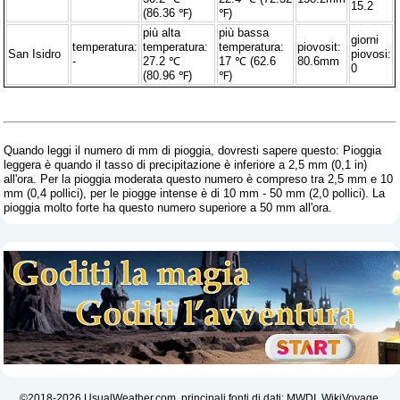
15.2
(86.36 ℉)
℉)
più alta
più bassa
giorni
temperatura:
temperatura:
temperatura:
piovosit:
San Isidro
piovosi:
-
27.2 ℃
17 ℃ (62.6
80.6mm
0
(80.96 ℉)
℉)
Quando leggi il numero di mm di pioggia, dovresti sapere questo: Pioggia
leggera è quando il tasso di precipitazione è inferiore a 2,5 mm (0,1 in)
all'ora. Per la pioggia moderata questo numero è compreso tra 2,5 mm e 10
mm (0,4 pollici), per le piogge intense è di 10 mm - 50 mm (2,0 pollici). La
pioggia molto forte ha questo numero superiore a 50 mm all'ora.
©2018-2026 UsualWeather.com, principali fonti di dati: MWDI, WikiVoyage,