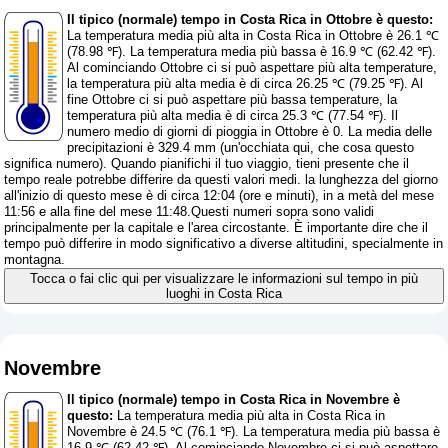
Il tipico (normale) tempo in Costa Rica in Ottobre è questo:
La temperatura media più alta in Costa Rica in Ottobre è 26.1 ℃
(78.98 ℉). La temperatura media più bassa è 16.9 ℃ (62.42 ℉).
Al cominciando Ottobre ci si può aspettare più alta temperature,
la temperatura più alta media è di circa 26.25 ℃ (79.25 ℉). Al
fine Ottobre ci si può aspettare più bassa temperature, la
temperatura più alta media è di circa 25.3 ℃ (77.54 ℉). Il
numero medio di giorni di pioggia in Ottobre è 0. La media delle
precipitazioni è 329.4 mm (
un'occhiata qui, che cosa questo
significa numero
). Quando pianifichi il tuo viaggio, tieni presente che il
tempo reale potrebbe differire da questi valori medi. la lunghezza del giorno
all'inizio di questo mese è di circa 12:04 (ore e minuti), in a metà del mese
11:56 e alla fine del mese 11:48.Questi numeri sopra sono validi
principalmente per la capitale e l'area circostante. È importante dire che il
tempo può differire in modo significativo a diverse altitudini, specialmente in
montagna.
Tocca o fai clic qui per visualizzare le informazioni sul tempo in più
luoghi in Costa Rica
Novembre
Il tipico (normale) tempo in Costa Rica in Novembre è
questo:
La temperatura media più alta in Costa Rica in
Novembre è 24.5 ℃ (76.1 ℉). La temperatura media più bassa è
16.9 ℃ (62.42 ℉). Al cominciando Novembre ci si può aspettare