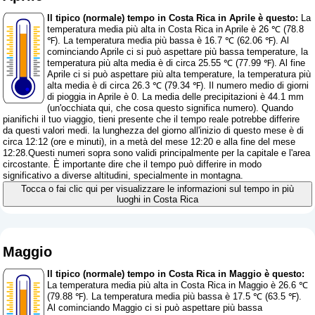
Il tipico (normale) tempo in Costa Rica in Aprile è questo:
La
temperatura media più alta in Costa Rica in Aprile è 26 ℃ (78.8
℉). La temperatura media più bassa è 16.7 ℃ (62.06 ℉). Al
cominciando Aprile ci si può aspettare più bassa temperature, la
temperatura più alta media è di circa 25.55 ℃ (77.99 ℉). Al fine
Aprile ci si può aspettare più alta temperature, la temperatura più
alta media è di circa 26.3 ℃ (79.34 ℉). Il numero medio di giorni
di pioggia in Aprile è 0. La media delle precipitazioni è 44.1 mm
(
un'occhiata qui, che cosa questo significa numero
). Quando
pianifichi il tuo viaggio, tieni presente che il tempo reale potrebbe differire
da questi valori medi. la lunghezza del giorno all'inizio di questo mese è di
circa 12:12 (ore e minuti), in a metà del mese 12:20 e alla fine del mese
12:28.Questi numeri sopra sono validi principalmente per la capitale e l'area
circostante. È importante dire che il tempo può differire in modo
significativo a diverse altitudini, specialmente in montagna.
Tocca o fai clic qui per visualizzare le informazioni sul tempo in più
luoghi in Costa Rica
Maggio
Il tipico (normale) tempo in Costa Rica in Maggio è questo:
La temperatura media più alta in Costa Rica in Maggio è 26.6 ℃
(79.88 ℉). La temperatura media più bassa è 17.5 ℃ (63.5 ℉).
Al cominciando Maggio ci si può aspettare più bassa