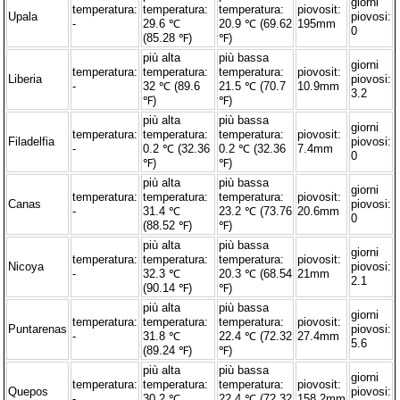
giorni
temperatura:
temperatura:
temperatura:
piovosit:
Upala
piovosi:
-
29.6 ℃
20.9 ℃ (69.62
195mm
0
(85.28 ℉)
℉)
più alta
più bassa
giorni
temperatura:
temperatura:
temperatura:
piovosit:
Liberia
piovosi:
-
32 ℃ (89.6
21.5 ℃ (70.7
10.9mm
3.2
℉)
℉)
più alta
più bassa
giorni
temperatura:
temperatura:
temperatura:
piovosit:
Filadelfia
piovosi:
-
0.2 ℃ (32.36
0.2 ℃ (32.36
7.4mm
0
℉)
℉)
più alta
più bassa
giorni
temperatura:
temperatura:
temperatura:
piovosit:
Canas
piovosi:
-
31.4 ℃
23.2 ℃ (73.76
20.6mm
0
(88.52 ℉)
℉)
più alta
più bassa
giorni
temperatura:
temperatura:
temperatura:
piovosit:
Nicoya
piovosi:
-
32.3 ℃
20.3 ℃ (68.54
21mm
2.1
(90.14 ℉)
℉)
più alta
più bassa
giorni
temperatura:
temperatura:
temperatura:
piovosit:
Puntarenas
piovosi:
-
31.8 ℃
22.4 ℃ (72.32
27.4mm
5.6
(89.24 ℉)
℉)
più alta
più bassa
giorni
temperatura:
temperatura:
temperatura:
piovosit:
Quepos
piovosi:
-
30.2 ℃
22.4 ℃ (72.32
158.2mm