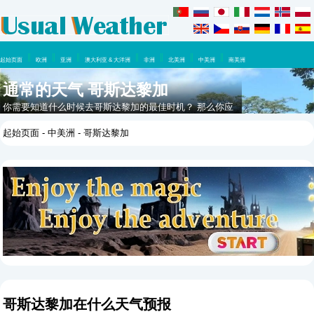
起始页面
欧洲
亚洲
澳大利亚 & 大洋洲
非洲
北美洲
中美洲
南美洲
通常的天气 哥斯达黎加
你需要知道什么时候去哥斯达黎加的最佳时机？ 那么你应
该看看这里，在这一年里你可以期待什么天气。
起始页面
-
中美洲
- 哥斯达黎加
哥斯达黎加在什么天气预报