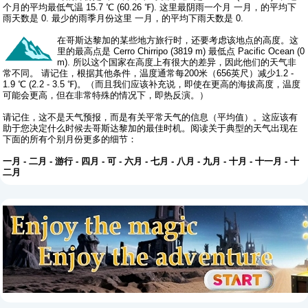
个月的平均最低气温 15.7 ℃ (60.26 ℉). 这里最阴雨一个月 一月，的平均下
雨天数是 0. 最少的雨季月份这里 一月，的平均下雨天数是 0.
在哥斯达黎加的某些地方旅行时，还要考虑该地点的高度。这
里的最高点是 Cerro Chirripo (3819 m) 最低点 Pacific Ocean (0
m). 所以这个国家在高度上有很大的差异，因此他们的天气非
常不同。 请记住，根据其他条件，温度通常每200米（656英尺）减少1.2 -
1.9 ℃ (2.2 - 3.5 ℉)。（而且我们应该补充说，即使在更高的海拔高度，温度
可能会更高，但在非常特殊的情况下，即热反演。）
请记住，这不是天气预报，而是有关平常天气的信息（平均值）。这应该有
助于您决定什么时候去哥斯达黎加的最佳时机。阅读关于典型的天气出现在
下面的所有个别月份更多的细节：
一月
-
二月
-
游行
-
四月
-
可
-
六月
-
七月
-
八月
-
九月
-
十月
-
十一月
-
十
二月