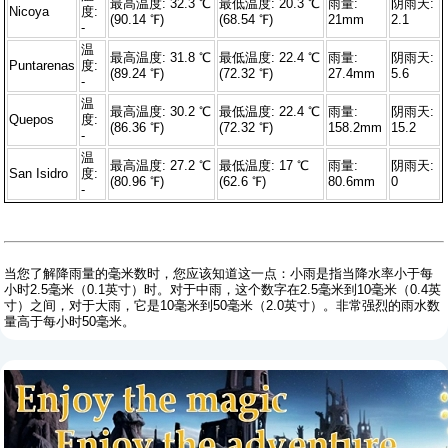
最高温度: 32.3 ℃
最低温度: 20.3 ℃
雨量:
阴雨天:
Nicoya
度:
(90.14 ℉)
(68.54 ℉)
21mm
2.1
-
温
最高温度: 31.8 ℃
最低温度: 22.4 ℃
雨量:
阴雨天:
Puntarenas
度:
(89.24 ℉)
(72.32 ℉)
27.4mm
5.6
-
温
最高温度: 30.2 ℃
最低温度: 22.4 ℃
雨量:
阴雨天:
Quepos
度:
(86.36 ℉)
(72.32 ℉)
158.2mm
15.2
-
温
最高温度: 27.2 ℃
最低温度: 17 ℃
雨量:
阴雨天:
San Isidro
度:
(80.96 ℉)
(62.6 ℉)
80.6mm
0
-
当您了解降雨量的毫米数时，您应该知道这一点：小雨是指当降水率小于每
小时2.5毫米（0.1英寸）时。对于中雨，这个数字在2.5毫米到10毫米（0.4英
寸）之间，对于大雨，它是10毫米到50毫米（2.0英寸）。非常强烈的雨水数
量高于每小时50毫米。