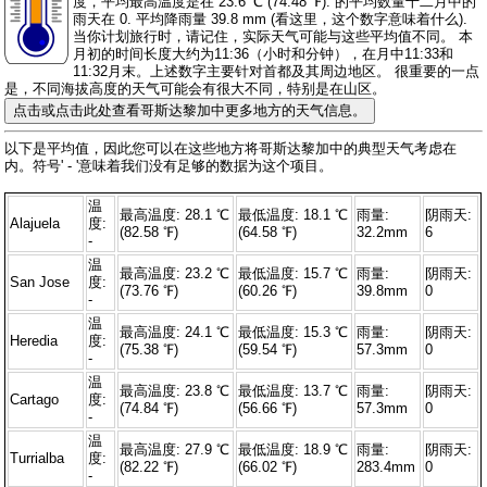
度，平均最高温度是在 23.6 ℃ (74.48 ℉). 的平均数量十二月中的
雨天在 0. 平均降雨量 39.8 mm (
看这里，这个数字意味着什么
).
当你计划旅行时，请记住，实际天气可能与这些平均值不同。 本
月初的时间长度大约为11:36（小时和分钟），在月中11:33和
11:32月末。上述数字主要针对首都及其周边地区。 很重要的一点
是，不同海拔高度的天气可能会有很大不同，特别是在山区。
点击或点击此处查看哥斯达黎加中更多地方的天气信息。
以下是平均值，因此您可以在这些地方将哥斯达黎加中的典型天气考虑在
内。符号' - '意味着我们没有足够的数据为这个项目。
温
最高温度: 28.1 ℃
最低温度: 18.1 ℃
雨量:
阴雨天:
Alajuela
度:
(82.58 ℉)
(64.58 ℉)
32.2mm
6
-
温
最高温度: 23.2 ℃
最低温度: 15.7 ℃
雨量:
阴雨天:
San Jose
度:
(73.76 ℉)
(60.26 ℉)
39.8mm
0
-
温
最高温度: 24.1 ℃
最低温度: 15.3 ℃
雨量:
阴雨天:
Heredia
度:
(75.38 ℉)
(59.54 ℉)
57.3mm
0
-
温
最高温度: 23.8 ℃
最低温度: 13.7 ℃
雨量:
阴雨天:
Cartago
度:
(74.84 ℉)
(56.66 ℉)
57.3mm
0
-
温
最高温度: 27.9 ℃
最低温度: 18.9 ℃
雨量:
阴雨天:
Turrialba
度:
(82.22 ℉)
(66.02 ℉)
283.4mm
0
-