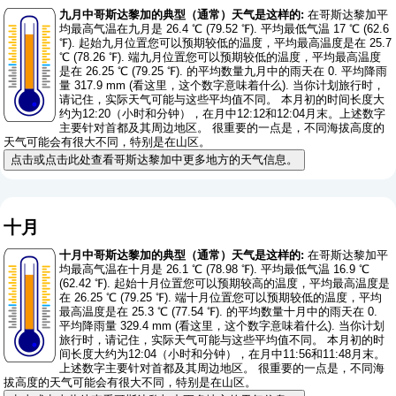
九月中哥斯达黎加的典型（通常）天气是这样的:
在哥斯达黎加平
均最高气温在九月是 26.4 ℃ (79.52 ℉). 平均最低气温 17 ℃ (62.6
℉). 起始九月位置您可以预期较低的温度，平均最高温度是在 25.7
℃ (78.26 ℉). 端九月位置您可以预期较低的温度，平均最高温度
是在 26.25 ℃ (79.25 ℉). 的平均数量九月中的雨天在 0. 平均降雨
量 317.9 mm (
看这里，这个数字意味着什么
). 当你计划旅行时，
请记住，实际天气可能与这些平均值不同。 本月初的时间长度大
约为12:20（小时和分钟），在月中12:12和12:04月末。上述数字
主要针对首都及其周边地区。 很重要的一点是，不同海拔高度的
天气可能会有很大不同，特别是在山区。
点击或点击此处查看哥斯达黎加中更多地方的天气信息。
十月
十月中哥斯达黎加的典型（通常）天气是这样的:
在哥斯达黎加平
均最高气温在十月是 26.1 ℃ (78.98 ℉). 平均最低气温 16.9 ℃
(62.42 ℉). 起始十月位置您可以预期较高的温度，平均最高温度是
在 26.25 ℃ (79.25 ℉). 端十月位置您可以预期较低的温度，平均
最高温度是在 25.3 ℃ (77.54 ℉). 的平均数量十月中的雨天在 0.
平均降雨量 329.4 mm (
看这里，这个数字意味着什么
). 当你计划
旅行时，请记住，实际天气可能与这些平均值不同。 本月初的时
间长度大约为12:04（小时和分钟），在月中11:56和11:48月末。
上述数字主要针对首都及其周边地区。 很重要的一点是，不同海
拔高度的天气可能会有很大不同，特别是在山区。