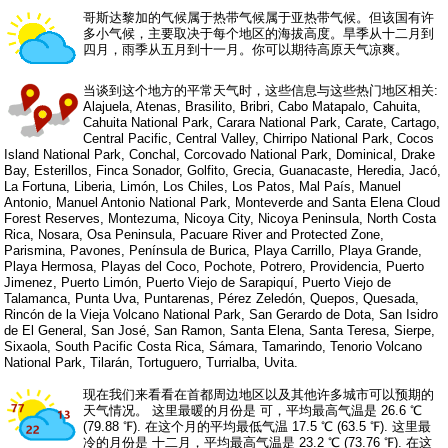
哥斯达黎加的气候属于热带气候属于亚热带气候。但该国有许
多小气候，主要取决于每个地区的海拔高度。旱季从十二月到
四月，雨季从五月到十一月。你可以期待高原天气凉爽。
当谈到这个地方的平常天气时，这些信息与这些热门地区相关:
Alajuela, Atenas, Brasilito, Bribri, Cabo Matapalo, Cahuita,
Cahuita National Park, Carara National Park, Carate, Cartago,
Central Pacific, Central Valley, Chirripo National Park, Cocos
Island National Park, Conchal, Corcovado National Park, Dominical, Drake
Bay, Esterillos, Finca Sonador, Golfito, Grecia, Guanacaste, Heredia, Jacó,
La Fortuna, Liberia, Limón, Los Chiles, Los Patos, Mal País, Manuel
Antonio, Manuel Antonio National Park, Monteverde and Santa Elena Cloud
Forest Reserves, Montezuma, Nicoya City, Nicoya Peninsula, North Costa
Rica, Nosara, Osa Peninsula, Pacuare River and Protected Zone,
Parismina, Pavones, Península de Burica, Playa Carrillo, Playa Grande,
Playa Hermosa, Playas del Coco, Pochote, Potrero, Providencia, Puerto
Jimenez, Puerto Limón, Puerto Viejo de Sarapiquí, Puerto Viejo de
Talamanca, Punta Uva, Puntarenas, Pérez Zeledón, Quepos, Quesada,
Rincón de la Vieja Volcano National Park, San Gerardo de Dota, San Isidro
de El General, San José, San Ramon, Santa Elena, Santa Teresa, Sierpe,
Sixaola, South Pacific Costa Rica, Sámara, Tamarindo, Tenorio Volcano
National Park, Tilarán, Tortuguero, Turrialba, Uvita.
现在我们来看看在首都周边地区以及其他许多城市可以预期的
天气情况。 这里最暖的月份是 可，平均最高气温是 26.6 ℃
(79.88 ℉). 在这个月的平均最低气温 17.5 ℃ (63.5 ℉). 这里最
冷的月份是 十二月，平均最高气温是 23.2 ℃ (73.76 ℉). 在这