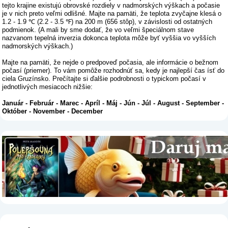
tejto krajine existujú obrovské rozdiely v nadmorských výškach a počasie
je v nich preto veľmi odlišné. Majte na pamäti, že teplota zvyčajne klesá o
1.2 - 1.9 ℃ (2.2 - 3.5 ℉) na 200 m (656 stôp), v závislosti od ostatných
podmienok. (A mali by sme dodať, že vo veľmi špeciálnom stave
nazvanom tepelná inverzia dokonca teplota môže byť vyššia vo vyšších
nadmorských výškach.)
Majte na pamäti, že nejde o predpoveď počasia, ale informácie o bežnom
počasí (priemer). To vám pomôže rozhodnúť sa, kedy je najlepší čas ísť do
ciela Gruzínsko. Prečítajte si ďalšie podrobnosti o typickom počasí v
jednotlivých mesiacoch nižšie:
Január
-
Február
-
Marec
-
Apríl
-
Máj
-
Jún
-
Júl
-
August
-
September
-
Október
-
November
-
December