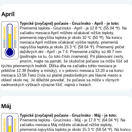
Apríl
Typické (zvyčajné) počasie - Gruzínsko - Apríl - je toto:
Priemerná teplota - Gruzínsko - Apríl - je 12.8 ℃ (55.04 ℉). Na
začiatku mesiaca Apríl môžete očakávať nižšie teploty,
priemerná najvyššia teplota je okolo 10 ℃ (50 ℉). Na koncu
mesiaca Apríl môžete očakávať vyššie teploty, priemerná
najvyššia teplota je okolo 15.3 ℃ (59.54 ℉). Priemerný počet
daždivých dní - Apríl - je 7.6. Priemerné zrážky sú 49.7 mm
(
podívajte sa tu, čo toto číslo znamená
). Pri plánovaní cesty,
prosím, majte na pamäti, že skutočné počasie sa môže líšiť od
týchto priemerných hodnôt. Dĺžka dňa na začiatku tohto mesiaca je
približne 12:39 (hodiny a minúty), v v polovici mesiaca 13:20 a na konci
mesiaca 13:58.Tieto čísla sú platné predovšetkým pre hlavné mesto a
oblasť okolo nej. Je dôležité povedať, že počasie sa môže v rôznych
nadmorských výškach výrazne líšiť, najmä v horách.
Máj
Typické (zvyčajné) počasie - Gruzínsko - Máj - je toto:
Priemerná teplota - Gruzínsko - Máj - je 17.8 ℃ (64.04 ℉). Na
začiatku mesiaca Máj môžete očakávať nižšie teploty,
priemerná najvyššia teplota je okolo 15.3 ℃ (59.54 ℉). Na koncu