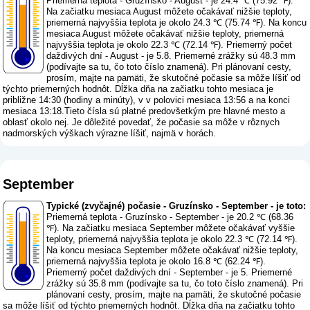
Priemerná teplota - Gruzínsko - August - je 24.4 ℃ (75.92 ℉).
Na začiatku mesiaca August môžete očakávať nižšie teploty,
priemerná najvyššia teplota je okolo 24.3 ℃ (75.74 ℉). Na koncu
mesiaca August môžete očakávať nižšie teploty, priemerná
najvyššia teplota je okolo 22.3 ℃ (72.14 ℉). Priemerný počet
daždivých dní - August - je 5.8. Priemerné zrážky sú 48.3 mm
(
podívajte sa tu, čo toto číslo znamená
). Pri plánovaní cesty,
prosím, majte na pamäti, že skutočné počasie sa môže líšiť od
týchto priemerných hodnôt. Dĺžka dňa na začiatku tohto mesiaca je
približne 14:30 (hodiny a minúty), v v polovici mesiaca 13:56 a na konci
mesiaca 13:18.Tieto čísla sú platné predovšetkým pre hlavné mesto a
oblasť okolo nej. Je dôležité povedať, že počasie sa môže v rôznych
nadmorských výškach výrazne líšiť, najmä v horách.
September
Typické (zvyčajné) počasie - Gruzínsko - September - je toto:
Priemerná teplota - Gruzínsko - September - je 20.2 ℃ (68.36
℉). Na začiatku mesiaca September môžete očakávať vyššie
teploty, priemerná najvyššia teplota je okolo 22.3 ℃ (72.14 ℉).
Na koncu mesiaca September môžete očakávať nižšie teploty,
priemerná najvyššia teplota je okolo 16.8 ℃ (62.24 ℉).
Priemerný počet daždivých dní - September - je 5. Priemerné
zrážky sú 35.8 mm (
podívajte sa tu, čo toto číslo znamená
). Pri
plánovaní cesty, prosím, majte na pamäti, že skutočné počasie
sa môže líšiť od týchto priemerných hodnôt. Dĺžka dňa na začiatku tohto