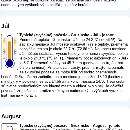
oblasť okolo nej. Je dôležité povedať, že počasie sa môže v rôznych
nadmorských výškach výrazne líšiť, najmä v horách.
Júl
Typické (zvyčajné) počasie - Gruzínsko - Júl - je toto:
Priemerná teplota - Gruzínsko - Júl - je 24.2 ℃ (75.56 ℉). Na
začiatku mesiaca Júl môžete očakávať nižšie teploty, priemerná
najvyššia teplota je okolo 22.7 ℃ (72.86 ℉). Na koncu mesiaca
Júl môžete očakávať vyššie teploty, priemerná najvyššia teplota
je okolo 24.3 ℃ (75.74 ℉). Priemerný počet daždivých dní - Júl -
je 5.7. Priemerné zrážky sú 45.7 mm (
podívajte sa tu, čo toto
číslo znamená
). Pri plánovaní cesty, prosím, majte na pamäti,
že skutočné počasie sa môže líšiť od týchto priemerných
hodnôt. Dĺžka dňa na začiatku tohto mesiaca je približne 15:10 (hodiny a
minúty), v v polovici mesiaca 14:56 a na konci mesiaca 14:30.Tieto čísla
sú platné predovšetkým pre hlavné mesto a oblasť okolo nej. Je dôležité
povedať, že počasie sa môže v rôznych nadmorských výškach výrazne
líšiť, najmä v horách.
August
Typické (zvyčajné) počasie - Gruzínsko - August - je toto: