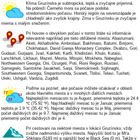
Klíma Gruzínska je subtropická, teplá a zvyčajne príjemná.
Na pobreží Čierneho mora sa počasie podobá
stredomorskému počasiu. Horský región na severozápade je
chladnejší ako zvyšok krajiny. Zima v Gruzínsku je zvyčajne
mierna s malým snežením.
Pri hovore o obvyklom počasí v tomto štáte sú informácie
relevantné napríklad pre tieto obľúbené miesta: Abastumani,
Aketi, Akhaltsikhe, Ambrolauri, Bakhmaro, Batumi, Borjomi,
Chokhatauri, David Gareja Monastery Complex, Dvabzu, Gori,
Gudauri, Gurjaani, Jvari, Kakheti, Kartli, Khidistavi, Khulo, Kutaisi,
Lanchkhuti, Likhauri, Mazeri, Mestia, Mtispiri, Mtskheta, Nabeglavi,
Northwestern Georgia, Oni, Ozurgeti, Poti, Rioni Region, Rustavi,
Samegrelo, Samtskhe Javakheti, Sarpi, Shemokmedi, Sighnaghi,
Southwestern Georgia, Stepantsminda, Svaneti, Tbilisi, Telavi, Tusheti,
Ureki, Ushguli, Vardzia, Zugdidi.
Poďme sa pozrieť, aké počasie môžete očakávať v oblasti
okolo hlavného mesta a v mnohých ďalších mestách.
Najteplejším mesiacom tu je August, priemerná teplota je 24.4
℃ (75.92 ℉). Najchladnejší mesiac tu je Január, priemerná
teplota je 1.9 ℃ (35.42 ℉). Najviac daždivý mesiac tu je Máj, priemerný
počet daždivých dní je 9.7. Najmenej daždivý mesiac tu je Január,
priemerný počet daždivých dní je 4.
Pri cestovaní na niektoré miesta v lokácii Gruzínsko, vždy
zvážte nadmorskú výšku miesta. Najvyšší bod tu je Mt'a
Shkhara (5193 m) a najnižší bod je Black Sea (0 m). Takže v