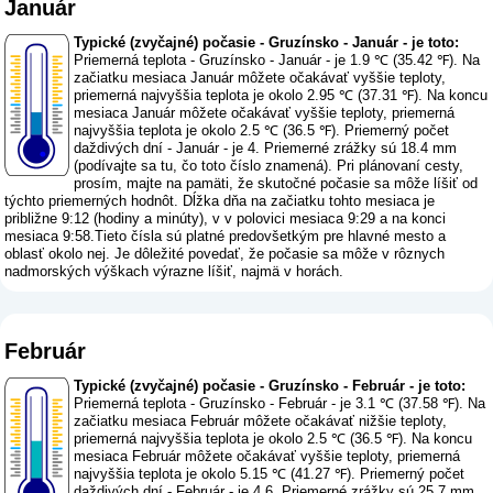
Január
Typické (zvyčajné) počasie - Gruzínsko - Január - je toto:
Priemerná teplota - Gruzínsko - Január - je 1.9 ℃ (35.42 ℉). Na
začiatku mesiaca Január môžete očakávať vyššie teploty,
priemerná najvyššia teplota je okolo 2.95 ℃ (37.31 ℉). Na koncu
mesiaca Január môžete očakávať vyššie teploty, priemerná
najvyššia teplota je okolo 2.5 ℃ (36.5 ℉). Priemerný počet
daždivých dní - Január - je 4. Priemerné zrážky sú 18.4 mm
(
podívajte sa tu, čo toto číslo znamená
). Pri plánovaní cesty,
prosím, majte na pamäti, že skutočné počasie sa môže líšiť od
týchto priemerných hodnôt. Dĺžka dňa na začiatku tohto mesiaca je
približne 9:12 (hodiny a minúty), v v polovici mesiaca 9:29 a na konci
mesiaca 9:58.Tieto čísla sú platné predovšetkým pre hlavné mesto a
oblasť okolo nej. Je dôležité povedať, že počasie sa môže v rôznych
nadmorských výškach výrazne líšiť, najmä v horách.
Február
Typické (zvyčajné) počasie - Gruzínsko - Február - je toto:
Priemerná teplota - Gruzínsko - Február - je 3.1 ℃ (37.58 ℉). Na
začiatku mesiaca Február môžete očakávať nižšie teploty,
priemerná najvyššia teplota je okolo 2.5 ℃ (36.5 ℉). Na koncu
mesiaca Február môžete očakávať vyššie teploty, priemerná
najvyššia teplota je okolo 5.15 ℃ (41.27 ℉). Priemerný počet
daždivých dní - Február - je 4.6. Priemerné zrážky sú 25.7 mm