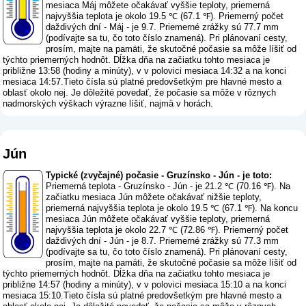
mesiaca Máj môžete očakávať vyššie teploty, priemerná
najvyššia teplota je okolo 19.5 ℃ (67.1 ℉). Priemerný počet
daždivých dní - Máj - je 9.7. Priemerné zrážky sú 77.7 mm
(
podívajte sa tu, čo toto číslo znamená
). Pri plánovaní cesty,
prosím, majte na pamäti, že skutočné počasie sa môže líšiť od
týchto priemerných hodnôt. Dĺžka dňa na začiatku tohto mesiaca je
približne 13:58 (hodiny a minúty), v v polovici mesiaca 14:32 a na konci
mesiaca 14:57.Tieto čísla sú platné predovšetkým pre hlavné mesto a
oblasť okolo nej. Je dôležité povedať, že počasie sa môže v rôznych
nadmorských výškach výrazne líšiť, najmä v horách.
Jún
Typické (zvyčajné) počasie - Gruzínsko - Jún - je toto:
Priemerná teplota - Gruzínsko - Jún - je 21.2 ℃ (70.16 ℉). Na
začiatku mesiaca Jún môžete očakávať nižšie teploty,
priemerná najvyššia teplota je okolo 19.5 ℃ (67.1 ℉). Na koncu
mesiaca Jún môžete očakávať vyššie teploty, priemerná
najvyššia teplota je okolo 22.7 ℃ (72.86 ℉). Priemerný počet
daždivých dní - Jún - je 8.7. Priemerné zrážky sú 77.3 mm
(
podívajte sa tu, čo toto číslo znamená
). Pri plánovaní cesty,
prosím, majte na pamäti, že skutočné počasie sa môže líšiť od
týchto priemerných hodnôt. Dĺžka dňa na začiatku tohto mesiaca je
približne 14:57 (hodiny a minúty), v v polovici mesiaca 15:10 a na konci
mesiaca 15:10.Tieto čísla sú platné predovšetkým pre hlavné mesto a