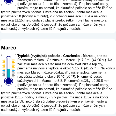
(
podívajte sa tu, čo toto číslo znamená
). Pri plánovaní cesty,
prosím, majte na pamäti, že skutočné počasie sa môže líšiť od
týchto priemerných hodnôt. Dĺžka dňa na začiatku tohto mesiaca je
približne 9:58 (hodiny a minúty), v v polovici mesiaca 10:34 a na konci
mesiaca 11:15.Tieto čísla sú platné predovšetkým pre hlavné mesto a
oblasť okolo nej. Je dôležité povedať, že počasie sa môže v rôznych
nadmorských výškach výrazne líšiť, najmä v horách.
Marec
Typické (zvyčajné) počasie - Gruzínsko - Marec - je toto:
Priemerná teplota - Gruzínsko - Marec - je 7.2 ℃ (44.96 ℉). Na
začiatku mesiaca Marec môžete očakávať nižšie teploty,
priemerná najvyššia teplota je okolo 5.15 ℃ (41.27 ℉). Na koncu
mesiaca Marec môžete očakávať vyššie teploty, priemerná
najvyššia teplota je okolo 10 ℃ (50 ℉). Priemerný počet
daždivých dní - Marec - je 5.8. Priemerné zrážky sú 30.8 mm
(
podívajte sa tu, čo toto číslo znamená
). Pri plánovaní cesty,
prosím, majte na pamäti, že skutočné počasie sa môže líšiť od
týchto priemerných hodnôt. Dĺžka dňa na začiatku tohto mesiaca je
približne 11:15 (hodiny a minúty), v v polovici mesiaca 11:57 a na konci
mesiaca 12:39.Tieto čísla sú platné predovšetkým pre hlavné mesto a
oblasť okolo nej. Je dôležité povedať, že počasie sa môže v rôznych
nadmorských výškach výrazne líšiť, najmä v horách.