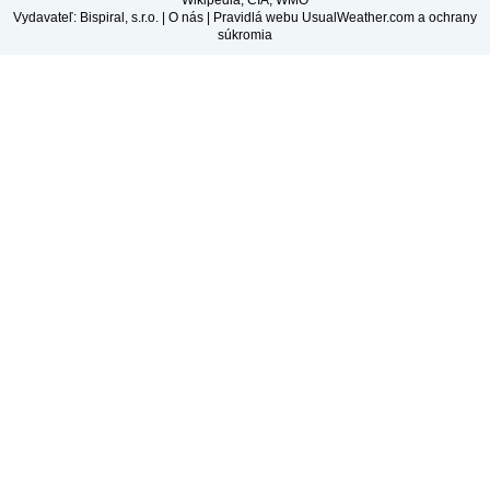
Vydavateľ: Bispiral, s.r.o. |
O nás
|
Pravidlá webu UsualWeather.com a ochrany
súkromia