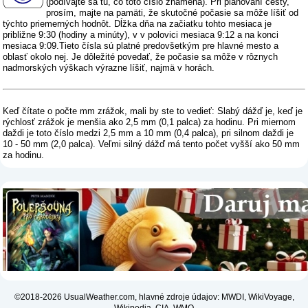
(
podívajte sa tu, čo toto číslo znamená
). Pri plánovaní cesty,
prosím, majte na pamäti, že skutočné počasie sa môže líšiť od
týchto priemerných hodnôt. Dĺžka dňa na začiatku tohto mesiaca je
približne 9:30 (hodiny a minúty), v v polovici mesiaca 9:12 a na konci
mesiaca 9:09.Tieto čísla sú platné predovšetkým pre hlavné mesto a
oblasť okolo nej. Je dôležité povedať, že počasie sa môže v rôznych
nadmorských výškach výrazne líšiť, najmä v horách.
Keď čítate o počte mm zrážok, mali by ste to vedieť: Slabý dážď je, keď je
rýchlosť zrážok je menšia ako 2,5 mm (0,1 palca) za hodinu. Pri miernom
daždi je toto číslo medzi 2,5 mm a 10 mm (0,4 palca), pri silnom daždi je
10 - 50 mm (2,0 palca). Veľmi silný dážď má tento počet vyšší ako 50 mm
za hodinu.
©2018-2026 UsualWeather.com, hlavné zdroje údajov: MWDI, WikiVoyage,
Wikipedia, CIA, WMO