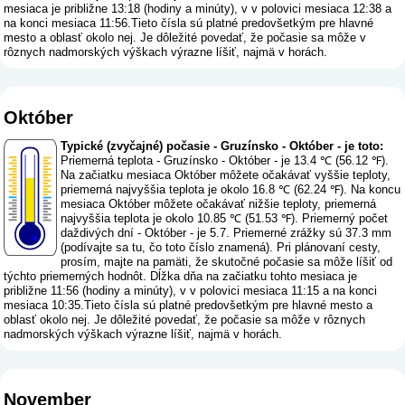
mesiaca je približne 13:18 (hodiny a minúty), v v polovici mesiaca 12:38 a
na konci mesiaca 11:56.Tieto čísla sú platné predovšetkým pre hlavné
mesto a oblasť okolo nej. Je dôležité povedať, že počasie sa môže v
rôznych nadmorských výškach výrazne líšiť, najmä v horách.
Október
Typické (zvyčajné) počasie - Gruzínsko - Október - je toto:
Priemerná teplota - Gruzínsko - Október - je 13.4 ℃ (56.12 ℉).
Na začiatku mesiaca Október môžete očakávať vyššie teploty,
priemerná najvyššia teplota je okolo 16.8 ℃ (62.24 ℉). Na koncu
mesiaca Október môžete očakávať nižšie teploty, priemerná
najvyššia teplota je okolo 10.85 ℃ (51.53 ℉). Priemerný počet
daždivých dní - Október - je 5.7. Priemerné zrážky sú 37.3 mm
(
podívajte sa tu, čo toto číslo znamená
). Pri plánovaní cesty,
prosím, majte na pamäti, že skutočné počasie sa môže líšiť od
týchto priemerných hodnôt. Dĺžka dňa na začiatku tohto mesiaca je
približne 11:56 (hodiny a minúty), v v polovici mesiaca 11:15 a na konci
mesiaca 10:35.Tieto čísla sú platné predovšetkým pre hlavné mesto a
oblasť okolo nej. Je dôležité povedať, že počasie sa môže v rôznych
nadmorských výškach výrazne líšiť, najmä v horách.
November