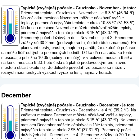
Typické (zvyčajné) počasie - Gruzínsko - November - je toto:
Priemerná teplota - Gruzínsko - November - je 8.3 ℃ (46.94 ℉).
Na začiatku mesiaca November môžete očakávať vyššie
teploty, priemerná najvyššia teplota je okolo 10.85 ℃ (51.53 ℉).
Na koncu mesiaca November môžete očakávať nižšie teploty,
priemerná najvyššia teplota je okolo 6.15 ℃ (43.07 ℉).
Priemerný počet daždivých dní - November - je 4.3. Priemerné
zrážky sú 30.2 mm (
podívajte sa tu, čo toto číslo znamená
). Pri
plánovaní cesty, prosím, majte na pamäti, že skutočné počasie
sa môže líšiť od týchto priemerných hodnôt. Dĺžka dňa na začiatku tohto
mesiaca je približne 10:35 (hodiny a minúty), v v polovici mesiaca 9:59 a
na konci mesiaca 9:30.Tieto čísla sú platné predovšetkým pre hlavné
mesto a oblasť okolo nej. Je dôležité povedať, že počasie sa môže v
rôznych nadmorských výškach výrazne líšiť, najmä v horách.
December
Typické (zvyčajné) počasie - Gruzínsko - December - je toto:
Priemerná teplota - Gruzínsko - December - je 4 ℃ (39.2 ℉). Na
začiatku mesiaca December môžete očakávať vyššie teploty,
priemerná najvyššia teplota je okolo 6.15 ℃ (43.07 ℉). Na koncu
mesiaca December môžete očakávať nižšie teploty, priemerná
najvyššia teplota je okolo 2.95 ℃ (37.31 ℉). Priemerný počet
daždivých dní - December - je 4. Priemerné zrážky sú 20.9 mm