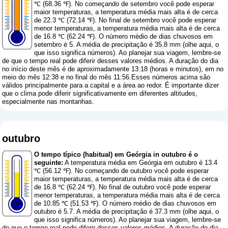
℃ (68.36 ℉). No começando de setembro você pode esperar
maior temperaturas, a temperatura média mais alta é de cerca
de 22.3 ℃ (72.14 ℉). No final de setembro você pode esperar
menor temperaturas, a temperatura média mais alta é de cerca
de 16.8 ℃ (62.24 ℉). O número médio de dias chuvosos em
setembro é 5. A média de precipitação é 35.8 mm (
olhe aqui, o
que isso significa números
). Ao planejar sua viagem, lembre-se
de que o tempo real pode diferir desses valores médios. A duração do dia
no início deste mês é de aproximadamente 13:18 (horas e minutos), em no
meio do mês 12:38 e no final do mês 11:56.Esses números acima são
válidos principalmente para a capital e a área ao redor. É importante dizer
que o clima pode diferir significativamente em diferentes altitudes,
especialmente nas montanhas.
outubro
O tempo típico (habitual) em Geórgia in outubro é o
seguinte:
A temperatura média em Geórgia em outubro é 13.4
℃ (56.12 ℉). No começando de outubro você pode esperar
maior temperaturas, a temperatura média mais alta é de cerca
de 16.8 ℃ (62.24 ℉). No final de outubro você pode esperar
menor temperaturas, a temperatura média mais alta é de cerca
de 10.85 ℃ (51.53 ℉). O número médio de dias chuvosos em
outubro é 5.7. A média de precipitação é 37.3 mm (
olhe aqui, o
que isso significa números
). Ao planejar sua viagem, lembre-se
de que o tempo real pode diferir desses valores médios. A duração do dia