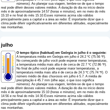
números
). Ao planejar sua viagem, lembre-se de que o tempo
real pode diferir desses valores médios. A duração do dia no início deste
mês é de aproximadamente 14:57 (horas e minutos), em no meio do mês
15:10 e no final do mês 15:10.Esses números acima são válidos
principalmente para a capital e a área ao redor. É importante dizer que o
clima pode diferir significativamente em diferentes altitudes, especialmente
nas montanhas.
julho
O tempo típico (habitual) em Geórgia in julho é o seguinte:
A temperatura média em Geórgia em julho é 24.2 ℃ (75.56 ℉).
No começando de julho você pode esperar menor temperaturas,
a temperatura média mais alta é de cerca de 22.7 ℃ (72.86 ℉).
No final de julho você pode esperar maior temperaturas, a
temperatura média mais alta é de cerca de 24.3 ℃ (75.74 ℉). O
número médio de dias chuvosos em julho é 5.7. A média de
precipitação é 45.7 mm (
olhe aqui, o que isso significa
números
). Ao planejar sua viagem, lembre-se de que o tempo
real pode diferir desses valores médios. A duração do dia no início deste
mês é de aproximadamente 15:10 (horas e minutos), em no meio do mês
14:56 e no final do mês 14:30.Esses números acima são válidos
principalmente para a capital e a área ao redor. É importante dizer que o
clima pode diferir significativamente em diferentes altitudes, especialmente
nas montanhas.