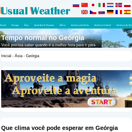
Inicial
Europa
Ásia
Austrália & Oceania
África
América do Norte
América Central
América do Sul
Tempo normal no Geórgia
Você precisa saber quando é a melhor hora para ir para
Geórgia? Então você deve dar uma olhada aqui, o tempo
Inicial
-
Ásia
- Geórgia
que você pode esperar lá durante o ano.
Que clima você pode esperar em Geórgia