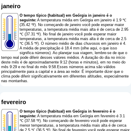
janeiro
O tempo típico (habitual) em Geórgia in janeiro é o
seguinte:
A temperatura média em Geórgia em janeiro é 1.9 ℃
(35.42 ℉). No começando de janeiro você pode esperar maior
temperaturas, a temperatura média mais alta é de cerca de 2.95
℃ (37.31 ℉). No final de janeiro você pode esperar maior
temperaturas, a temperatura média mais alta é de cerca de 2.5
℃ (36.5 ℉). O número médio de dias chuvosos em janeiro é 4.
A média de precipitação é 18.4 mm (
olhe aqui, o que isso
significa números
). Ao planejar sua viagem, lembre-se de que o
tempo real pode diferir desses valores médios. A duração do dia no início
deste mês é de aproximadamente 9:12 (horas e minutos), em no meio do
mês 9:29 e no final do mês 9:58.Esses números acima são válidos
principalmente para a capital e a área ao redor. É importante dizer que o
clima pode diferir significativamente em diferentes altitudes, especialmente
nas montanhas.
fevereiro
O tempo típico (habitual) em Geórgia in fevereiro é o
seguinte:
A temperatura média em Geórgia em fevereiro é 3.1
℃ (37.58 ℉). No começando de fevereiro você pode esperar
menor temperaturas, a temperatura média mais alta é de cerca
de 2.5 ℃ (36.5 ℉). No final de fevereiro você pode esperar maior