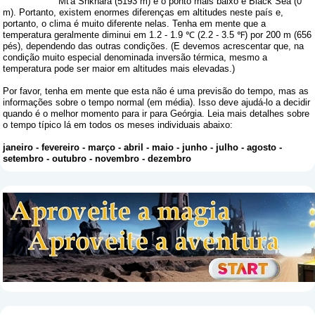
Mt'a Shkhara (5193 m) e o ponto mais baixo é Black Sea (0
m). Portanto, existem enormes diferenças em altitudes neste país e,
portanto, o clima é muito diferente nelas. Tenha em mente que a
temperatura geralmente diminui em 1.2 - 1.9 ℃ (2.2 - 3.5 ℉) por 200 m (656
pés), dependendo das outras condições. (E devemos acrescentar que, na
condição muito especial denominada inversão térmica, mesmo a
temperatura pode ser maior em altitudes mais elevadas.)
Por favor, tenha em mente que esta não é uma previsão do tempo, mas as
informações sobre o tempo normal (em média). Isso deve ajudá-lo a decidir
quando é o melhor momento para ir para Geórgia. Leia mais detalhes sobre
o tempo típico lá em todos os meses individuais abaixo:
janeiro
-
fevereiro
-
março
-
abril
-
maio
-
junho
-
julho
-
agosto
-
setembro
-
outubro
-
novembro
-
dezembro