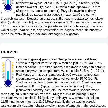
temperatura wynosi około 5.15 ℃ (41.27 ℉). Średnia liczba
deszczowe dni luty jest 4.6. Średnia suma opadów 25.7 mm
(
Spójrz co oznacza ten numer
). Przy planowaniu podróży
pamiętaj, że rzeczywista pogoda może różnić się od tych
średnich wartości. Długość dnia na początku tego miesiąca wynosi około
9:58 (godziny i minuty), w w połowie miesiąca 10:34 i na końcu miesiąca
11:15.Powyższe liczby są ważne przede wszystkim dla kapitału i obszaru
wokół niego. Ważne jest, aby powiedzieć, że pogoda może się znacznie
różnić na różnych wysokościach, szczególnie w górach.
marzec
Typowa (typowa) pogoda w Gruzja w marzec jest taka:
Średnia temperatura w Gruzja w marzec jest 7.2 ℃ (44.96 ℉).
Pod począwszu z marzec można oczekiwać niższy temperatur,
średnia najwyższa temperatura wynosi około 5.15 ℃ (41.27 ℉).
Pod koncu z marzec można oczekiwać wyższy temperatur,
średnia najwyższa temperatura wynosi około 10 ℃ (50 ℉).
Średnia liczba deszczowe dni marzec jest 5.8. Średnia suma
opadów 30.8 mm (
Spójrz co oznacza ten numer
). Przy
planowaniu podróży pamiętaj, że rzeczywista pogoda może
różnić się od tych średnich wartości. Długość dnia na początku tego
miesiąca wynosi około 11:15 (godziny i minuty), w w połowie miesiąca
11:57 i na końcu miesiąca 12:39.Powyższe liczby są ważne przede
wszystkim dla kapitału i obszaru wokół niego. Ważne jest, aby powiedzieć,