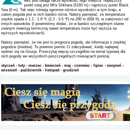
weź pod uwagę także wysokość tego miejsca. Najwyższy
punkt tutaj jest Mt'a Shkhara (5193 m) i najniższy punkt Black
Sea (0 m). Tak więc istnieją ogromne różnice wysokości w tym kraju, a
zatem pogoda jest w nich bardzo różna. Należy pamiętać, że temperatura
zwykle spada o 1.2 - 1.9 ℃ (2.2 - 3.5 ℉) na 200 m (656 ft), w zależności od
innych warunków. (I powinniśmy dodać, że w bardzo szczególnym stanie
zwanym inwersją termiczną nawet temperatura może być wyższa na
wyższych wysokościach).
Należy pamiętać, że nie jest to prognoza pogody, ale informacja o zwykłej
pogodzie (średnia). To powinno pomóc Ci zdecydować, kiedy najlepiej
wybrać się na Gruzja. Przeczytaj więcej szczegółów na temat typowej dla
nich pogody we wszystkich poszczególnych miesiącach poniżej:
styczeń
-
luty
-
marzec
-
kwiecień
-
maj
-
czerwiec
-
lipiec
-
sierpień
-
wrzesień
-
październik
-
listopad
-
grudzień