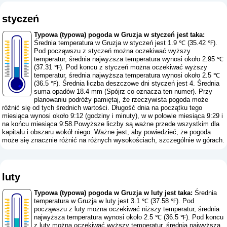
styczeń
Typowa (typowa) pogoda w Gruzja w styczeń jest taka:
Średnia temperatura w Gruzja w styczeń jest 1.9 ℃ (35.42 ℉).
Pod począwszu z styczeń można oczekiwać wyższy
temperatur, średnia najwyższa temperatura wynosi około 2.95 ℃
(37.31 ℉). Pod koncu z styczeń można oczekiwać wyższy
temperatur, średnia najwyższa temperatura wynosi około 2.5 ℃
(36.5 ℉). Średnia liczba deszczowe dni styczeń jest 4. Średnia
suma opadów 18.4 mm (
Spójrz co oznacza ten numer
). Przy
planowaniu podróży pamiętaj, że rzeczywista pogoda może
różnić się od tych średnich wartości. Długość dnia na początku tego
miesiąca wynosi około 9:12 (godziny i minuty), w w połowie miesiąca 9:29 i
na końcu miesiąca 9:58.Powyższe liczby są ważne przede wszystkim dla
kapitału i obszaru wokół niego. Ważne jest, aby powiedzieć, że pogoda
może się znacznie różnić na różnych wysokościach, szczególnie w górach.
luty
Typowa (typowa) pogoda w Gruzja w luty jest taka:
Średnia
temperatura w Gruzja w luty jest 3.1 ℃ (37.58 ℉). Pod
począwszu z luty można oczekiwać niższy temperatur, średnia
najwyższa temperatura wynosi około 2.5 ℃ (36.5 ℉). Pod koncu
z luty można oczekiwać wyższy temperatur, średnia najwyższa