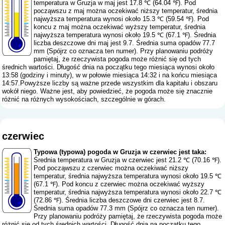
temperatura w Gruzja w maj jest 17.8 ℃ (64.04 ℉). Pod
począwszu z maj można oczekiwać niższy temperatur, średnia
najwyższa temperatura wynosi około 15.3 ℃ (59.54 ℉). Pod
koncu z maj można oczekiwać wyższy temperatur, średnia
najwyższa temperatura wynosi około 19.5 ℃ (67.1 ℉). Średnia
liczba deszczowe dni maj jest 9.7. Średnia suma opadów 77.7
mm (
Spójrz co oznacza ten numer
). Przy planowaniu podróży
pamiętaj, że rzeczywista pogoda może różnić się od tych
średnich wartości. Długość dnia na początku tego miesiąca wynosi około
13:58 (godziny i minuty), w w połowie miesiąca 14:32 i na końcu miesiąca
14:57.Powyższe liczby są ważne przede wszystkim dla kapitału i obszaru
wokół niego. Ważne jest, aby powiedzieć, że pogoda może się znacznie
różnić na różnych wysokościach, szczególnie w górach.
czerwiec
Typowa (typowa) pogoda w Gruzja w czerwiec jest taka:
Średnia temperatura w Gruzja w czerwiec jest 21.2 ℃ (70.16 ℉).
Pod począwszu z czerwiec można oczekiwać niższy
temperatur, średnia najwyższa temperatura wynosi około 19.5 ℃
(67.1 ℉). Pod koncu z czerwiec można oczekiwać wyższy
temperatur, średnia najwyższa temperatura wynosi około 22.7 ℃
(72.86 ℉). Średnia liczba deszczowe dni czerwiec jest 8.7.
Średnia suma opadów 77.3 mm (
Spójrz co oznacza ten numer
).
Przy planowaniu podróży pamiętaj, że rzeczywista pogoda może
różnić się od tych średnich wartości. Długość dnia na początku tego