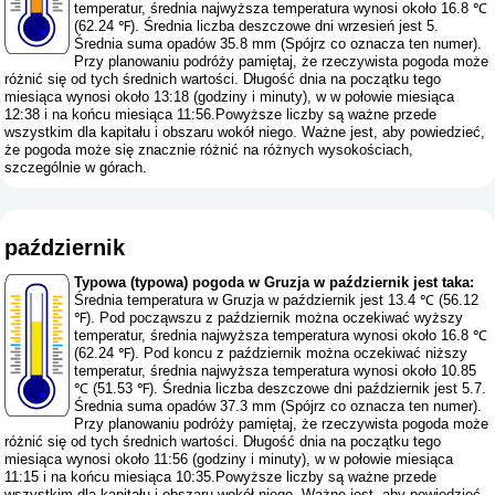
temperatur, średnia najwyższa temperatura wynosi około 16.8 ℃
(62.24 ℉). Średnia liczba deszczowe dni wrzesień jest 5.
Średnia suma opadów 35.8 mm (
Spójrz co oznacza ten numer
).
Przy planowaniu podróży pamiętaj, że rzeczywista pogoda może
różnić się od tych średnich wartości. Długość dnia na początku tego
miesiąca wynosi około 13:18 (godziny i minuty), w w połowie miesiąca
12:38 i na końcu miesiąca 11:56.Powyższe liczby są ważne przede
wszystkim dla kapitału i obszaru wokół niego. Ważne jest, aby powiedzieć,
że pogoda może się znacznie różnić na różnych wysokościach,
szczególnie w górach.
październik
Typowa (typowa) pogoda w Gruzja w październik jest taka:
Średnia temperatura w Gruzja w październik jest 13.4 ℃ (56.12
℉). Pod począwszu z październik można oczekiwać wyższy
temperatur, średnia najwyższa temperatura wynosi około 16.8 ℃
(62.24 ℉). Pod koncu z październik można oczekiwać niższy
temperatur, średnia najwyższa temperatura wynosi około 10.85
℃ (51.53 ℉). Średnia liczba deszczowe dni październik jest 5.7.
Średnia suma opadów 37.3 mm (
Spójrz co oznacza ten numer
).
Przy planowaniu podróży pamiętaj, że rzeczywista pogoda może
różnić się od tych średnich wartości. Długość dnia na początku tego
miesiąca wynosi około 11:56 (godziny i minuty), w w połowie miesiąca
11:15 i na końcu miesiąca 10:35.Powyższe liczby są ważne przede
wszystkim dla kapitału i obszaru wokół niego. Ważne jest, aby powiedzieć,