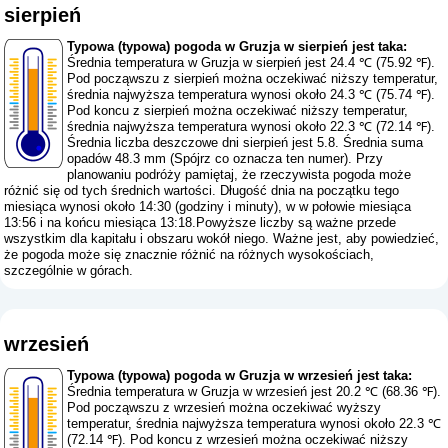
sierpień
Typowa (typowa) pogoda w Gruzja w sierpień jest taka:
Średnia temperatura w Gruzja w sierpień jest 24.4 ℃ (75.92 ℉).
Pod począwszu z sierpień można oczekiwać niższy temperatur,
średnia najwyższa temperatura wynosi około 24.3 ℃ (75.74 ℉).
Pod koncu z sierpień można oczekiwać niższy temperatur,
średnia najwyższa temperatura wynosi około 22.3 ℃ (72.14 ℉).
Średnia liczba deszczowe dni sierpień jest 5.8. Średnia suma
opadów 48.3 mm (
Spójrz co oznacza ten numer
). Przy
planowaniu podróży pamiętaj, że rzeczywista pogoda może
różnić się od tych średnich wartości. Długość dnia na początku tego
miesiąca wynosi około 14:30 (godziny i minuty), w w połowie miesiąca
13:56 i na końcu miesiąca 13:18.Powyższe liczby są ważne przede
wszystkim dla kapitału i obszaru wokół niego. Ważne jest, aby powiedzieć,
że pogoda może się znacznie różnić na różnych wysokościach,
szczególnie w górach.
wrzesień
Typowa (typowa) pogoda w Gruzja w wrzesień jest taka:
Średnia temperatura w Gruzja w wrzesień jest 20.2 ℃ (68.36 ℉).
Pod począwszu z wrzesień można oczekiwać wyższy
temperatur, średnia najwyższa temperatura wynosi około 22.3 ℃
(72.14 ℉). Pod koncu z wrzesień można oczekiwać niższy