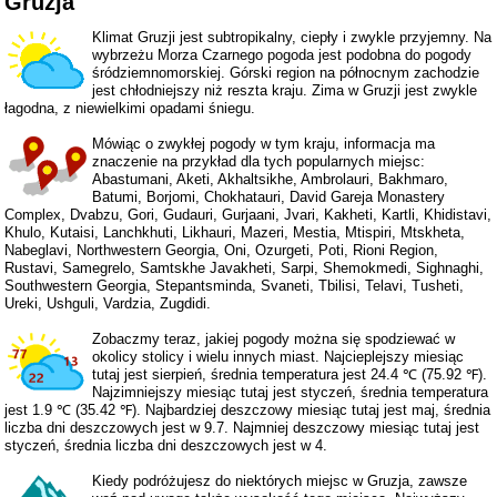
Gruzja
Klimat Gruzji jest subtropikalny, ciepły i zwykle przyjemny. Na
wybrzeżu Morza Czarnego pogoda jest podobna do pogody
śródziemnomorskiej. Górski region na północnym zachodzie
jest chłodniejszy niż reszta kraju. Zima w Gruzji jest zwykle
łagodna, z niewielkimi opadami śniegu.
Mówiąc o zwykłej pogody w tym kraju, informacja ma
znaczenie na przykład dla tych popularnych miejsc:
Abastumani, Aketi, Akhaltsikhe, Ambrolauri, Bakhmaro,
Batumi, Borjomi, Chokhatauri, David Gareja Monastery
Complex, Dvabzu, Gori, Gudauri, Gurjaani, Jvari, Kakheti, Kartli, Khidistavi,
Khulo, Kutaisi, Lanchkhuti, Likhauri, Mazeri, Mestia, Mtispiri, Mtskheta,
Nabeglavi, Northwestern Georgia, Oni, Ozurgeti, Poti, Rioni Region,
Rustavi, Samegrelo, Samtskhe Javakheti, Sarpi, Shemokmedi, Sighnaghi,
Southwestern Georgia, Stepantsminda, Svaneti, Tbilisi, Telavi, Tusheti,
Ureki, Ushguli, Vardzia, Zugdidi.
Zobaczmy teraz, jakiej pogody można się spodziewać w
okolicy stolicy i wielu innych miast. Najcieplejszy miesiąc
tutaj jest sierpień, średnia temperatura jest 24.4 ℃ (75.92 ℉).
Najzimniejszy miesiąc tutaj jest styczeń, średnia temperatura
jest 1.9 ℃ (35.42 ℉). Najbardziej deszczowy miesiąc tutaj jest maj, średnia
liczba dni deszczowych jest w 9.7. Najmniej deszczowy miesiąc tutaj jest
styczeń, średnia liczba dni deszczowych jest w 4.
Kiedy podróżujesz do niektórych miejsc w Gruzja, zawsze