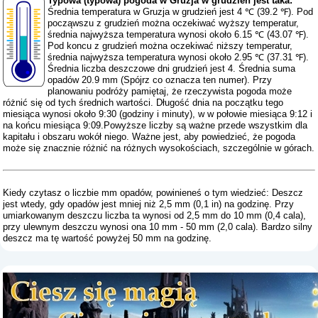
Typowa (typowa) pogoda w Gruzja w grudzień jest taka:
Średnia temperatura w Gruzja w grudzień jest 4 ℃ (39.2 ℉). Pod
począwszu z grudzień można oczekiwać wyższy temperatur,
średnia najwyższa temperatura wynosi około 6.15 ℃ (43.07 ℉).
Pod koncu z grudzień można oczekiwać niższy temperatur,
średnia najwyższa temperatura wynosi około 2.95 ℃ (37.31 ℉).
Średnia liczba deszczowe dni grudzień jest 4. Średnia suma
opadów 20.9 mm (
Spójrz co oznacza ten numer
). Przy
planowaniu podróży pamiętaj, że rzeczywista pogoda może
różnić się od tych średnich wartości. Długość dnia na początku tego
miesiąca wynosi około 9:30 (godziny i minuty), w w połowie miesiąca 9:12 i
na końcu miesiąca 9:09.Powyższe liczby są ważne przede wszystkim dla
kapitału i obszaru wokół niego. Ważne jest, aby powiedzieć, że pogoda
może się znacznie różnić na różnych wysokościach, szczególnie w górach.
Kiedy czytasz o liczbie mm opadów, powinieneś o tym wiedzieć: Deszcz
jest wtedy, gdy opadów jest mniej niż 2,5 mm (0,1 in) na godzinę. Przy
umiarkowanym deszczu liczba ta wynosi od 2,5 mm do 10 mm (0,4 cala),
przy ulewnym deszczu wynosi ona 10 mm - 50 mm (2,0 cala). Bardzo silny
deszcz ma tę wartość powyżej 50 mm na godzinę.