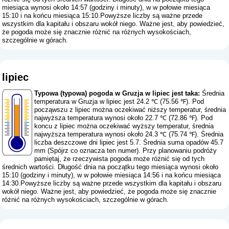
miesiąca wynosi około 14:57 (godziny i minuty), w w połowie miesiąca
15:10 i na końcu miesiąca 15:10.Powyższe liczby są ważne przede
wszystkim dla kapitału i obszaru wokół niego. Ważne jest, aby powiedzieć,
że pogoda może się znacznie różnić na różnych wysokościach,
szczególnie w górach.
lipiec
Typowa (typowa) pogoda w Gruzja w lipiec jest taka:
Średnia
temperatura w Gruzja w lipiec jest 24.2 ℃ (75.56 ℉). Pod
począwszu z lipiec można oczekiwać niższy temperatur, średnia
najwyższa temperatura wynosi około 22.7 ℃ (72.86 ℉). Pod
koncu z lipiec można oczekiwać wyższy temperatur, średnia
najwyższa temperatura wynosi około 24.3 ℃ (75.74 ℉). Średnia
liczba deszczowe dni lipiec jest 5.7. Średnia suma opadów 45.7
mm (
Spójrz co oznacza ten numer
). Przy planowaniu podróży
pamiętaj, że rzeczywista pogoda może różnić się od tych
średnich wartości. Długość dnia na początku tego miesiąca wynosi około
15:10 (godziny i minuty), w w połowie miesiąca 14:56 i na końcu miesiąca
14:30.Powyższe liczby są ważne przede wszystkim dla kapitału i obszaru
wokół niego. Ważne jest, aby powiedzieć, że pogoda może się znacznie
różnić na różnych wysokościach, szczególnie w górach.