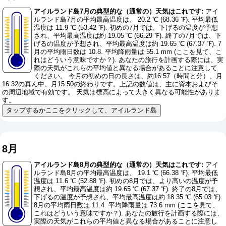
アイルランド島7月の典型的な（通常の）天気はこれです:
アイ
ルランド島7月の平均最高温度は、 20.2 ℃ (68.36 ℉). 平均最低
温度は 11.9 ℃ (53.42 ℉). 初めの7月では、下げるの温度が予想
され、平均最高温度は約 19.05 ℃ (66.29 ℉). 終了の7月では、下
げるの温度が予想され、平均最高温度は約 19.65 ℃ (67.37 ℉). 7
月の平均雨日数は 10.8. 平均降雨量は 55.1 mm (
ここを見て、こ
れはどういう意味ですか？
). あなたの旅行を計画する際には、実
際の天気がこれらの平均値と異なる場合があることに注意して
ください。 今月の初めの日の長さは、約16:57（時間と分）、月
16:32の真ん中、月15:50の終わりです。上記の数値は、主に資本およびそ
の周辺地域で有効です。 天気は標高によって大きく異なる可能性がありま
す。
タップするかここをクリックして、アイルランド島
8月
アイルランド島8月の典型的な（通常の）天気はこれです:
アイ
ルランド島8月の平均最高温度は、 19.1 ℃ (66.38 ℉). 平均最低
温度は 11.6 ℃ (52.88 ℉). 初めの8月では、より高いの温度が予
想され、平均最高温度は約 19.65 ℃ (67.37 ℉). 終了の8月では、
下げるの温度が予想され、平均最高温度は約 18.35 ℃ (65.03 ℉).
8月の平均雨日数は 11.4. 平均降雨量は 73.6 mm (
ここを見て、
これはどういう意味ですか？
). あなたの旅行を計画する際には、
実際の天気がこれらの平均値と異なる場合があることに注意し