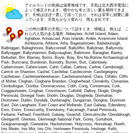
アイルランドの気候は温帯海域です。天気は北大西洋電流に
よって修正されます。穏やかな冬と涼しい夏を期待できま
す。天候はほぼ一貫して湿っており、それは非常に頻繁に曇
っています。天気もかなり変わり、雨もまれです。
この州の通常の天気について話すとき、情報は、例えば、こ
れらの人気のある場所: Abbeyleix, Achill Island, Adare,
Aghaboe, Annascaul, Aran Islands, Ardee, Arranmore Island,
Ashbourne, Athlone, Athy, Bagenalstown, Bailieborough,
Balbriggan, Ballaghmore, Ballyconnell, Ballyliffin, Ballylinan, Ballymote,
Ballyragget, Ballyshannon, Ballyvaughan, Baltimore, Banagher, Bantry,
Belturbet, Birr, Blarney, Borris, Boyle, Bray, Brú Na Bóinne Archaeological
Park, Buncrana, Bundoran, Bunratty, Burren, Burt, Cabinteely,
Cadamstown, Caherciveen, Cahir, Callan, Carbury, Carlow, Carndonagh,
Carrick on Shannon, Cashel, Castlebar, Castlecomer, Castlegregory,
Castletown, Castletownberehaven, Castletownshend, Clara, Clifden, Cliffs
of Moher, Cloghan, Cloghane Brandon, Clogherhead, Clonakilty, Clonaslee,
Clonbullogue, Clonbur, Clonmacnoise, Cobh, Cong, Connemara, Cork,
Craggaunowen, Croghan, Crosshaven, Cullohill, Dalkey, Dingle, Dingle
Peninsula, Donegal Town, Doolin, Douglas, Drogheda, Dromahair,
Dromineer, Dublin, Dundalk, Dunfanaghy, Dungarvan, Dungloe, Dunmore
East, Dún Laoghaire, East Coast and Midlands, East Galway, Edenderry,
Emo, Ennis, Enniscorthy, Enniskerry, Falcarragh, Fanad Peninsula,
Ferbane, Fethard, Freshford, Galway, Geashill, Glencolmcille, Glendalough,
Glengarriff, Glenties, Glenveagh National Park, Gorey, Gortahork,
Graignamanagh, Gweedore, Hacketstown, Holycross, Horseleap, Howth,
Inis Meáin, Inis Mór, Inis Oírr, Inishowen Peninsula, Inistioge, Kells,