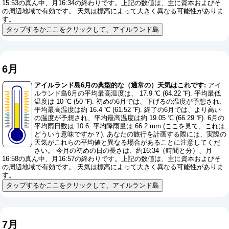
15:53の真ん中、月16:34の終わりです。上記の数値は、主に資本およびそ
の周辺地域で有効です。 天気は標高によって大きく異なる可能性がありま
す。
タップするかここをクリックして、アイルランド島
6月
アイルランド島6月の典型的な（通常の）天気はこれです:
アイ
ルランド島6月の平均最高温度は、 17.9 ℃ (64.22 ℉). 平均最低
温度は 10 ℃ (50 ℉). 初めの6月では、下げるの温度が予想され、
平均最高温度は約 16.4 ℃ (61.52 ℉). 終了の6月では、より高い
の温度が予想され、平均最高温度は約 19.05 ℃ (66.29 ℉). 6月の
平均雨日数は 10.6. 平均降雨量は 66.2 mm (
ここを見て、これは
どういう意味ですか？
). あなたの旅行を計画する際には、実際の
天気がこれらの平均値と異なる場合があることに注意してくだ
さい。 今月の初めの日の長さは、約16:34（時間と分）、月
16:58の真ん中、月16:57の終わりです。上記の数値は、主に資本およびそ
の周辺地域で有効です。 天気は標高によって大きく異なる可能性がありま
す。
タップするかここをクリックして、アイルランド島
7月