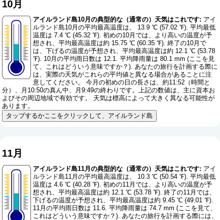
10月
アイルランド島10月の典型的な（通常の）天気はこれです:
アイ
ルランド島10月の平均最高温度は、 13.9 ℃ (57.02 ℉). 平均最低
温度は 7.4 ℃ (45.32 ℉). 初めの10月では、より高いの温度が予
想され、平均最高温度は約 15.75 ℃ (60.35 ℉). 終了の10月で
は、下げるの温度が予想され、平均最高温度は約 12.1 ℃ (53.78
℉). 10月の平均雨日数は 12.1. 平均降雨量は 80.1 mm (
ここを見
て、これはどういう意味ですか？
). あなたの旅行を計画する際に
は、実際の天気がこれらの平均値と異なる場合があることに注
意してください。 今月の初めの日の長さは、約11:52（時間と
分）、月10:50の真ん中、月9:49の終わりです。上記の数値は、主に資本お
よびその周辺地域で有効です。 天気は標高によって大きく異なる可能性が
あります。
タップするかここをクリックして、アイルランド島
11月
アイルランド島11月の典型的な（通常の）天気はこれです:
アイ
ルランド島11月の平均最高温度は、 10.3 ℃ (50.54 ℉). 平均最低
温度は 4.6 ℃ (40.28 ℉). 初めの11月では、より高いの温度が予
想され、平均最高温度は約 12.1 ℃ (53.78 ℉). 終了の11月では、
下げるの温度が予想され、平均最高温度は約 9.45 ℃ (49.01 ℉).
11月の平均雨日数は 11.6. 平均降雨量は 74.7 mm (
ここを見て、
これはどういう意味ですか？
). あなたの旅行を計画する際には、