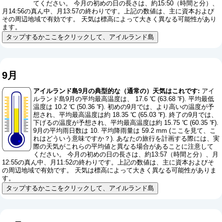
てください。 今月の初めの日の長さは、約15:50（時間と分）、
月14:56の真ん中、月13:57の終わりです。上記の数値は、主に資本および
その周辺地域で有効です。 天気は標高によって大きく異なる可能性があり
ます。
タップするかここをクリックして、アイルランド島
9月
アイルランド島9月の典型的な（通常の）天気はこれです:
アイ
ルランド島9月の平均最高温度は、 17.6 ℃ (63.68 ℉). 平均最低
温度は 10.2 ℃ (50.36 ℉). 初めの9月では、より高いの温度が予
想され、平均最高温度は約 18.35 ℃ (65.03 ℉). 終了の9月では、
下げるの温度が予想され、平均最高温度は約 15.75 ℃ (60.35 ℉).
9月の平均雨日数は 10. 平均降雨量は 59.2 mm (
ここを見て、こ
れはどういう意味ですか？
). あなたの旅行を計画する際には、実
際の天気がこれらの平均値と異なる場合があることに注意して
ください。 今月の初めの日の長さは、約13:57（時間と分）、月
12:55の真ん中、月11:52の終わりです。上記の数値は、主に資本およびそ
の周辺地域で有効です。 天気は標高によって大きく異なる可能性がありま
す。
タップするかここをクリックして、アイルランド島