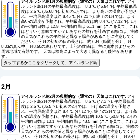
アイルランド島1月の典型的な（通常の）天気はこれです:
アイ
ルランド島1月の平均最高温度は、 8.3 ℃ (46.94 ℉). 平均最低温
度は 2.6 ℃ (36.68 ℉). 初めの1月では、より高いの温度が予想さ
れ、平均最高温度は約 8.45 ℃ (47.21 ℉). 終了の1月では、より
高いの温度が予想され、平均最高温度は約 8.4 ℃ (47.12 ℉). 1月
の平均雨日数は 12.9. 平均降雨量は 61.1 mm (
ここを見て、これ
はどういう意味ですか？
). あなたの旅行を計画する際には、実際
の天気がこれらの平均値と異なる場合があることに注意してく
ださい。 今月の初めの日の長さは、約7:34（時間と分）、月
8:03の真ん中、月8:50の終わりです。上記の数値は、主に資本およびその
周辺地域で有効です。 天気は標高によって大きく異なる可能性がありま
す。
タップするかここをクリックして、アイルランド島
2月
アイルランド島2月の典型的な（通常の）天気はこれです:
アイ
ルランド島2月の平均最高温度は、 8.5 ℃ (47.3 ℉). 平均最低温
度は 2.5 ℃ (36.5 ℉). 初めの2月では、下げるの温度が予想さ
れ、平均最高温度は約 8.4 ℃ (47.12 ℉). 終了の2月では、より高
いの温度が予想され、平均最高温度は約 10.5 ℃ (50.9 ℉). 2月の
平均雨日数は 10.1. 平均降雨量は 48.5 mm (
ここを見て、これは
どういう意味ですか？
). あなたの旅行を計画する際には、実際の
天気がこれらの平均値と異なる場合があることに注意してくだ
さい。 今月の初めの日の長さは、約8:50（時間と分）、月9:47