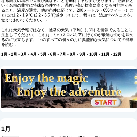
なる高度の場所で天候が異なることを期待する必要があります。 熱反転と
いう名前の非常に特殊な条件でも、温度が高い標高に高くなる可能性があ
ること、温度が通常。他の条件に応じて、200メートル（656フィート）ご
とにの1.2 - 1.9 ℃ (2.2 - 3.5 ℉)減少（そして、我々は、追加すべきことを、
覚えておいてください。）
これは天気予報ではなく、通常の天気（平均）に関する情報であることに
注意してください。 これは、いつスロバキアに行くのが最適なのかを決め
るのに役立ちます。 下のすべての個々の月に典型的な天気についての詳細
を読む：
1月
-
2月
-
3月
-
4月
-
5月
-
6月
-
7月
-
8月
-
9月
-
10月
-
11月
-
12月
1月