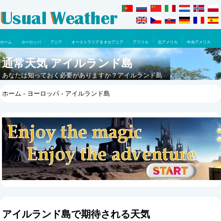
ホーム
ヨーロッパ
アジア
オーストラリア & オセアニア
アフリカ
北アメリカ
中央アメリカ
南アメリカ
通常天気 アイルランド島
あなたは知っておく必要がありますか？アイルランド島
に行くのに最適な時はいつですか？ここで一年のうちに
ホーム
-
ヨーロッパ
- アイルランド島
何が期待できるでしょうか。
アイルランド島で期待される天気