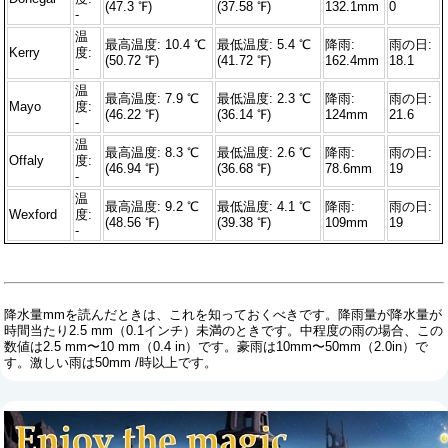
(47.3 ℉)
(37.58 ℉)
132.1mm
0
-
温
最高温度: 10.4 ℃
最低温度: 5.4 ℃
降雨:
雨の日:
Kerry
度:
(50.72 ℉)
(41.72 ℉)
162.4mm
18.1
-
温
最高温度: 7.9 ℃
最低温度: 2.3 ℃
降雨:
雨の日:
Mayo
度:
(46.22 ℉)
(36.14 ℉)
124mm
21.6
-
温
最高温度: 8.3 ℃
最低温度: 2.6 ℃
降雨:
雨の日:
Offaly
度:
(46.94 ℉)
(36.68 ℉)
78.6mm
19
-
温
最高温度: 9.2 ℃
最低温度: 4.1 ℃
降雨:
雨の日:
Wexford
度:
(48.56 ℉)
(39.38 ℉)
109mm
19
-
降水量mmを読んだときは、これを知っておくべきです。降雨量が降水量が
時間当たり2.5 mm（0.1インチ）未満のときです。中程度の雨の場合、この
数値は2.5 mm〜10 mm（0.4 in）です。豪雨は10mm〜50mm（2.0in）で
す。激しい雨は50mm /時以上です。