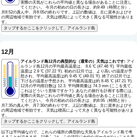
実際の天気がこれらの平均値と異なる場合があることに注意し
てください。 今月の初めの日の長さは、約9:49（時間と分）、
月8:52の真ん中、月8:05の終わりです。上記の数値は、主に資本およびそ
の周辺地域で有効です。 天気は標高によって大きく異なる可能性がありま
す。
タップするかここをクリックして、アイルランド島
12月
アイルランド島12月の典型的な（通常の）天気はこれです:
アイ
ルランド島12月の平均最高温度は、 8.6 ℃ (47.48 ℉). 平均最低
温度は 2.9 ℃ (37.22 ℉). 初めの12月では、より高いの温度が予
想され、平均最高温度は約 9.45 ℃ (49.01 ℉). 終了の12月では、
下げるの温度が予想され、平均最高温度は約 8.45 ℃ (47.21 ℉).
12月の平均雨日数は 12.3. 平均降雨量は 74.3 mm (
ここを見て、
これはどういう意味ですか？
). あなたの旅行を計画する際には、
実際の天気がこれらの平均値と異なる場合があることに注意し
てください。 今月の初めの日の長さは、約8:05（時間と分）、
月7:35の真ん中、月7:30の終わりです。上記の数値は、主に資本およびそ
の周辺地域で有効です。 天気は標高によって大きく異なる可能性がありま
す。
タップするかここをクリックして、アイルランド島
以下は平均値なので、これらの場所の典型的な天気をアイルランド島で考
えることができます。記号 ' - 'は、この項目に十分なデータがないことを意