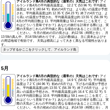
アイルランド島4月の典型的な（通常の）天気はこれです:
アイ
ルランド島4月の平均最高温度は、 12.2 ℃ (53.96 ℉). 平均最低
温度は 4.8 ℃ (40.64 ℉). 初めの4月では、より高いの温度が予想
され、平均最高温度は約 12.35 ℃ (54.23 ℉). 終了の4月では、よ
り高いの温度が予想され、平均最高温度は約 13.55 ℃ (56.39 ℉).
4月の平均雨日数は 11. 平均降雨量は 53.2 mm (
ここを見て、こ
れはどういう意味ですか？
). あなたの旅行を計画する際には、実
際の天気がこれらの平均値と異なる場合があることに注意して
ください。 今月の初めの日の長さは、約12:56（時間と分）、月
13:59の真ん中、月14:59の終わりです。上記の数値は、主に資本およびそ
の周辺地域で有効です。 天気は標高によって大きく異なる可能性がありま
す。
タップするかここをクリックして、アイルランド島
5月
アイルランド島5月の典型的な（通常の）天気はこれです:
アイ
ルランド島5月の平均最高温度は、 14.9 ℃ (58.82 ℉). 平均最低
温度は 7.2 ℃ (44.96 ℉). 初めの5月では、下げるの温度が予想さ
れ、平均最高温度は約 13.55 ℃ (56.39 ℉). 終了の5月では、より
高いの温度が予想され、平均最高温度は約 16.4 ℃ (61.52 ℉). 5
月の平均雨日数は 10.8. 平均降雨量は 59.1 mm (
ここを見て、こ
れはどういう意味ですか？
). あなたの旅行を計画する際には、実
際の天気がこれらの平均値と異なる場合があることに注意して
ください。 今月の初めの日の長さは、約14:59（時間と分）、月