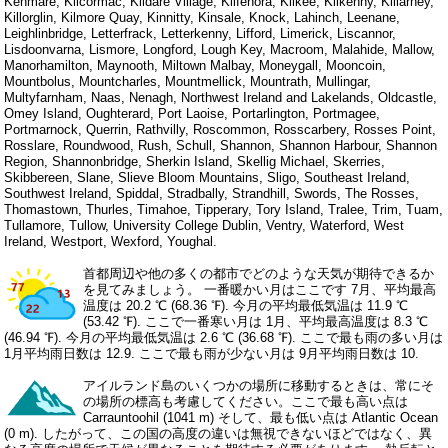
Kenmare, Kilcormac, Kildare Village, Kilfenora, Kilkee, Kilkenny, Killarney,
Killorglin, Kilmore Quay, Kinnitty, Kinsale, Knock, Lahinch, Leenane,
Leighlinbridge, Letterfrack, Letterkenny, Lifford, Limerick, Liscannor,
Lisdoonvarna, Lismore, Longford, Lough Key, Macroom, Malahide, Mallow,
Manorhamilton, Maynooth, Miltown Malbay, Moneygall, Mooncoin,
Mountbolus, Mountcharles, Mountmellick, Mountrath, Mullingar,
Multyfarnham, Naas, Nenagh, Northwest Ireland and Lakelands, Oldcastle,
Omey Island, Oughterard, Port Laoise, Portarlington, Portmagee,
Portmarnock, Querrin, Rathvilly, Roscommon, Rosscarbery, Rosses Point,
Rosslare, Roundwood, Rush, Schull, Shannon, Shannon Harbour, Shannon
Region, Shannonbridge, Sherkin Island, Skellig Michael, Skerries,
Skibbereen, Slane, Slieve Bloom Mountains, Sligo, Southeast Ireland,
Southwest Ireland, Spiddal, Stradbally, Strandhill, Swords, The Rosses,
Thomastown, Thurles, Timahoe, Tipperary, Tory Island, Tralee, Trim, Tuam,
Tullamore, Tullow, University College Dublin, Ventry, Waterford, West
Ireland, Westport, Wexford, Youghal.
首都周辺や他の多くの都市でどのような天気が期待できるか
を見てみましょう。 一番暖かい月はここです 7月、平均最高
温度は 20.2 ℃ (68.36 ℉). 今月の平均最低気温は 11.9 ℃
(53.42 ℉). ここで一番寒い月は 1月、平均最高温度は 8.3 ℃
(46.94 ℉). 今月の平均最低気温は 2.6 ℃ (36.68 ℉). ここで最も雨の多い月は
1月平均雨日数は 12.9. ここで最も雨が少ない月は 9月平均雨日数は 10.
アイルランド島のいくつかの場所に移動するときは、常にそ
の場所の標高も考慮してください。ここで最も高い点は
Carrauntoohil (1041 m) そして、最も低い点は Atlantic Ocean
(0 m). したがって、この国の高度の違いは無視できないほどではなく、異