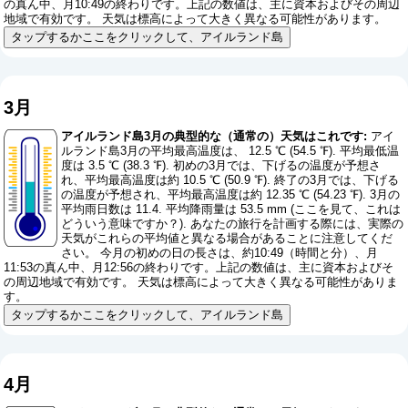
の真ん中、月10:49の終わりです。上記の数値は、主に資本およびその周辺
地域で有効です。 天気は標高によって大きく異なる可能性があります。
タップするかここをクリックして、アイルランド島
3月
アイルランド島3月の典型的な（通常の）天気はこれです:
アイ
ルランド島3月の平均最高温度は、 12.5 ℃ (54.5 ℉). 平均最低温
度は 3.5 ℃ (38.3 ℉). 初めの3月では、下げるの温度が予想さ
れ、平均最高温度は約 10.5 ℃ (50.9 ℉). 終了の3月では、下げる
の温度が予想され、平均最高温度は約 12.35 ℃ (54.23 ℉). 3月の
平均雨日数は 11.4. 平均降雨量は 53.5 mm (
ここを見て、これは
どういう意味ですか？
). あなたの旅行を計画する際には、実際の
天気がこれらの平均値と異なる場合があることに注意してくだ
さい。 今月の初めの日の長さは、約10:49（時間と分）、月
11:53の真ん中、月12:56の終わりです。上記の数値は、主に資本およびそ
の周辺地域で有効です。 天気は標高によって大きく異なる可能性がありま
す。
タップするかここをクリックして、アイルランド島
4月