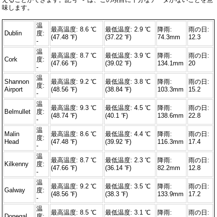
味します。
温
最高温度: 8.6 ℃
最低温度: 2.9 ℃
降雨:
雨の日:
Dublin
度:
(47.48 ℉)
(37.22 ℉)
74.3mm
12.3
-
温
最高温度: 8.7 ℃
最低温度: 3.9 ℃
降雨:
雨の日:
Cork
度:
(47.66 ℉)
(39.02 ℉)
134.1mm
20
-
温
Shannon
最高温度: 9.2 ℃
最低温度: 3.8 ℃
降雨:
雨の日:
度:
Airport
(48.56 ℉)
(38.84 ℉)
103.3mm
15.2
-
温
最高温度: 9.3 ℃
最低温度: 4.5 ℃
降雨:
雨の日:
Belmullet
度:
(48.74 ℉)
(40.1 ℉)
138.6mm
22.8
-
温
Malin
最高温度: 8.6 ℃
最低温度: 4.4 ℃
降雨:
雨の日:
度:
Head
(47.48 ℉)
(39.92 ℉)
116.3mm
17.4
-
温
最高温度: 8.7 ℃
最低温度: 2.3 ℃
降雨:
雨の日:
Kilkenny
度:
(47.66 ℉)
(36.14 ℉)
82.2mm
12.8
-
温
最高温度: 9.2 ℃
最低温度: 3.5 ℃
降雨:
雨の日:
Galway
度:
(48.56 ℉)
(38.3 ℉)
133.9mm
17.2
-
温
最高温度: 8.5 ℃
最低温度: 3.1 ℃
降雨:
雨の日:
Donegal
度: