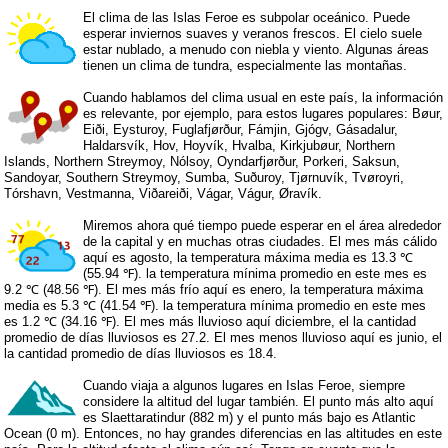
El clima de las Islas Feroe es subpolar oceánico. Puede
esperar inviernos suaves y veranos frescos. El cielo suele
estar nublado, a menudo con niebla y viento. Algunas áreas
tienen un clima de tundra, especialmente las montañas.
Cuando hablamos del clima usual en este país, la información
es relevante, por ejemplo, para estos lugares populares: Bøur,
Eiði, Eysturoy, Fuglafjørður, Fámjin, Gjógv, Gásadalur,
Haldarsvík, Hov, Hoyvík, Hvalba, Kirkjubøur, Northern
Islands, Northern Streymoy, Nólsoy, Oyndarfjørður, Porkeri, Saksun,
Sandoyar, Southern Streymoy, Sumba, Suðuroy, Tjørnuvík, Tvøroyri,
Tórshavn, Vestmanna, Viðareiði, Vágar, Vágur, Øravík.
Miremos ahora qué tiempo puede esperar en el área alrededor
de la capital y en muchas otras ciudades. El mes más cálido
aquí es agosto, la temperatura máxima media es 13.3 ℃
(55.94 ℉). la temperatura mínima promedio en este mes es
9.2 ℃ (48.56 ℉). El mes más frío aquí es enero, la temperatura máxima
media es 5.3 ℃ (41.54 ℉). la temperatura mínima promedio en este mes
es 1.2 ℃ (34.16 ℉). El mes más lluvioso aquí diciembre, el la cantidad
promedio de días lluviosos es 27.2. El mes menos lluvioso aquí es junio, el
la cantidad promedio de días lluviosos es 18.4.
Cuando viaja a algunos lugares en Islas Feroe, siempre
considere la altitud del lugar también. El punto más alto aquí
es Slaettaratindur (882 m) y el punto más bajo es Atlantic
Ocean (0 m). Entonces, no hay grandes diferencias en las altitudes en este