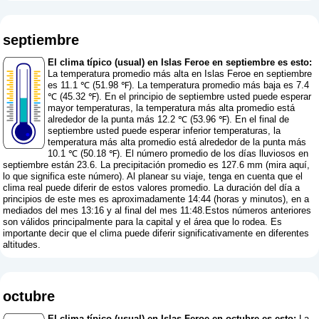
septiembre
El clima típico (usual) en Islas Feroe en septiembre es esto:
La temperatura promedio más alta en Islas Feroe en septiembre
es 11.1 ℃ (51.98 ℉). La temperatura promedio más baja es 7.4
℃ (45.32 ℉). En el principio de septiembre usted puede esperar
mayor temperaturas, la temperatura más alta promedio está
alrededor de la punta más 12.2 ℃ (53.96 ℉). En el final de
septiembre usted puede esperar inferior temperaturas, la
temperatura más alta promedio está alrededor de la punta más
10.1 ℃ (50.18 ℉). El número promedio de los días lluviosos en
septiembre están 23.6. La precipitación promedio es 127.6 mm (
mira aquí,
lo que significa este número
). Al planear su viaje, tenga en cuenta que el
clima real puede diferir de estos valores promedio. La duración del día a
principios de este mes es aproximadamente 14:44 (horas y minutos), en a
mediados del mes 13:16 y al final del mes 11:48.Estos números anteriores
son válidos principalmente para la capital y el área que lo rodea. Es
importante decir que el clima puede diferir significativamente en diferentes
altitudes.
octubre
El clima típico (usual) en Islas Feroe en octubre es esto:
La