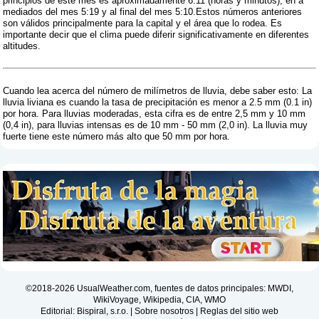
principios de este mes es aproximadamente 6:11 (horas y minutos), en a
mediados del mes 5:19 y al final del mes 5:10.Estos números anteriores
son válidos principalmente para la capital y el área que lo rodea. Es
importante decir que el clima puede diferir significativamente en diferentes
altitudes.
Cuando lea acerca del número de milímetros de lluvia, debe saber esto: La
lluvia liviana es cuando la tasa de precipitación es menor a 2.5 mm (0.1 in)
por hora. Para lluvias moderadas, esta cifra es de entre 2,5 mm y 10 mm
(0,4 in), para lluvias intensas es de 10 mm - 50 mm (2,0 in). La lluvia muy
fuerte tiene este número más alto que 50 mm por hora.
©2018-2026 UsualWeather.com, fuentes de datos principales: MWDI,
WikiVoyage, Wikipedia, CIA, WMO
Editorial: Bispiral, s.r.o. |
Sobre nosotros
|
Reglas del sitio web