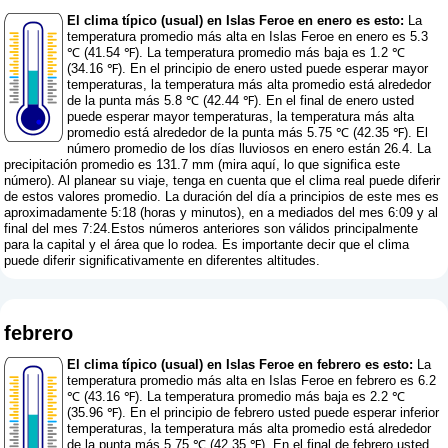
El clima típico (usual) en Islas Feroe en enero es esto:
La
temperatura promedio más alta en Islas Feroe en enero es 5.3
℃ (41.54 ℉). La temperatura promedio más baja es 1.2 ℃
(34.16 ℉). En el principio de enero usted puede esperar mayor
temperaturas, la temperatura más alta promedio está alrededor
de la punta más 5.8 ℃ (42.44 ℉). En el final de enero usted
puede esperar mayor temperaturas, la temperatura más alta
promedio está alrededor de la punta más 5.75 ℃ (42.35 ℉). El
número promedio de los días lluviosos en enero están 26.4. La
precipitación promedio es 131.7 mm (
mira aquí, lo que significa este
número
). Al planear su viaje, tenga en cuenta que el clima real puede diferir
de estos valores promedio. La duración del día a principios de este mes es
aproximadamente 5:18 (horas y minutos), en a mediados del mes 6:09 y al
final del mes 7:24.Estos números anteriores son válidos principalmente
para la capital y el área que lo rodea. Es importante decir que el clima
puede diferir significativamente en diferentes altitudes.
febrero
El clima típico (usual) en Islas Feroe en febrero es esto:
La
temperatura promedio más alta en Islas Feroe en febrero es 6.2
℃ (43.16 ℉). La temperatura promedio más baja es 2.2 ℃
(35.96 ℉). En el principio de febrero usted puede esperar inferior
temperaturas, la temperatura más alta promedio está alrededor
de la punta más 5.75 ℃ (42.35 ℉). En el final de febrero usted