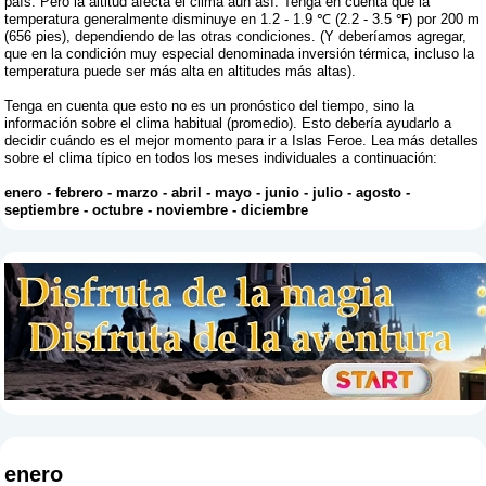
país. Pero la altitud afecta el clima aún así. Tenga en cuenta que la
temperatura generalmente disminuye en 1.2 - 1.9 ℃ (2.2 - 3.5 ℉) por 200 m
(656 pies), dependiendo de las otras condiciones. (Y deberíamos agregar,
que en la condición muy especial denominada inversión térmica, incluso la
temperatura puede ser más alta en altitudes más altas).
Tenga en cuenta que esto no es un pronóstico del tiempo, sino la
información sobre el clima habitual (promedio). Esto debería ayudarlo a
decidir cuándo es el mejor momento para ir a Islas Feroe. Lea más detalles
sobre el clima típico en todos los meses individuales a continuación:
enero
-
febrero
-
marzo
-
abril
-
mayo
-
junio
-
julio
-
agosto
-
septiembre
-
octubre
-
noviembre
-
diciembre
enero