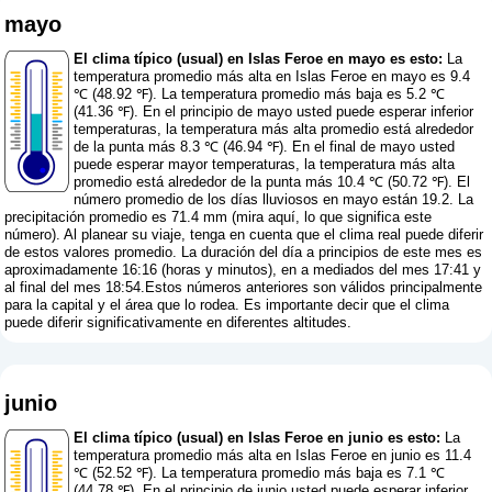
mayo
El clima típico (usual) en Islas Feroe en mayo es esto:
La
temperatura promedio más alta en Islas Feroe en mayo es 9.4
℃ (48.92 ℉). La temperatura promedio más baja es 5.2 ℃
(41.36 ℉). En el principio de mayo usted puede esperar inferior
temperaturas, la temperatura más alta promedio está alrededor
de la punta más 8.3 ℃ (46.94 ℉). En el final de mayo usted
puede esperar mayor temperaturas, la temperatura más alta
promedio está alrededor de la punta más 10.4 ℃ (50.72 ℉). El
número promedio de los días lluviosos en mayo están 19.2. La
precipitación promedio es 71.4 mm (
mira aquí, lo que significa este
número
). Al planear su viaje, tenga en cuenta que el clima real puede diferir
de estos valores promedio. La duración del día a principios de este mes es
aproximadamente 16:16 (horas y minutos), en a mediados del mes 17:41 y
al final del mes 18:54.Estos números anteriores son válidos principalmente
para la capital y el área que lo rodea. Es importante decir que el clima
puede diferir significativamente en diferentes altitudes.
junio
El clima típico (usual) en Islas Feroe en junio es esto:
La
temperatura promedio más alta en Islas Feroe en junio es 11.4
℃ (52.52 ℉). La temperatura promedio más baja es 7.1 ℃
(44.78 ℉). En el principio de junio usted puede esperar inferior