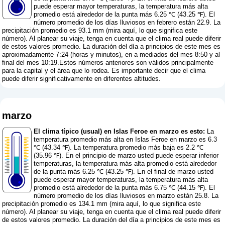
puede esperar mayor temperaturas, la temperatura más alta
promedio está alrededor de la punta más 6.25 ℃ (43.25 ℉). El
número promedio de los días lluviosos en febrero están 22.9. La
precipitación promedio es 93.1 mm (
mira aquí, lo que significa este
número
). Al planear su viaje, tenga en cuenta que el clima real puede diferir
de estos valores promedio. La duración del día a principios de este mes es
aproximadamente 7:24 (horas y minutos), en a mediados del mes 8:50 y al
final del mes 10:19.Estos números anteriores son válidos principalmente
para la capital y el área que lo rodea. Es importante decir que el clima
puede diferir significativamente en diferentes altitudes.
marzo
El clima típico (usual) en Islas Feroe en marzo es esto:
La
temperatura promedio más alta en Islas Feroe en marzo es 6.3
℃ (43.34 ℉). La temperatura promedio más baja es 2.2 ℃
(35.96 ℉). En el principio de marzo usted puede esperar inferior
temperaturas, la temperatura más alta promedio está alrededor
de la punta más 6.25 ℃ (43.25 ℉). En el final de marzo usted
puede esperar mayor temperaturas, la temperatura más alta
promedio está alrededor de la punta más 6.75 ℃ (44.15 ℉). El
número promedio de los días lluviosos en marzo están 25.8. La
precipitación promedio es 134.1 mm (
mira aquí, lo que significa este
número
). Al planear su viaje, tenga en cuenta que el clima real puede diferir
de estos valores promedio. La duración del día a principios de este mes es