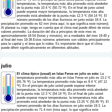
temperaturas, la temperatura más alta promedio está alrededor
de la punta más 10.4 ℃ (50.72 ℉). En el final de junio usted
puede esperar mayor temperaturas, la temperatura más alta
promedio está alrededor de la punta más 12.3 ℃ (54.14 ℉). El
número promedio de los días lluviosos en junio están 18.4. La
precipitación promedio es 62 mm (
mira aquí, lo que significa este número
).
Al planear su viaje, tenga en cuenta que el clima real puede diferir de estos
valores promedio. La duración del día a principios de este mes es
aproximadamente 18:54 (horas y minutos), en a mediados del mes 19:40 y
al final del mes 19:38.Estos números anteriores son válidos principalmente
para la capital y el área que lo rodea. Es importante decir que el clima
puede diferir significativamente en diferentes altitudes.
julio
El clima típico (usual) en Islas Feroe en julio es esto:
La
temperatura promedio más alta en Islas Feroe en julio es 13.2 ℃
(55.76 ℉). La temperatura promedio más baja es 8.4 ℃ (47.12
℉). En el principio de julio usted puede esperar inferior
temperaturas, la temperatura más alta promedio está alrededor
de la punta más 12.3 ℃ (54.14 ℉). En el final de julio usted
puede esperar mayor temperaturas, la temperatura más alta
promedio está alrededor de la punta más 13.25 ℃ (55.85 ℉). El
número promedio de los días lluviosos en julio están 19.3. La
precipitación promedio es 71.4 mm (
mira aquí, lo que significa este