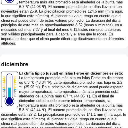
temperatura más alta promedio está alrededor de la punta más
6.7 ℃ (44.06 ℉). El número promedio de los días lluviosos en
noviembre están 25.9. La precipitación promedio es 124.5 mm (
mira aquí,
lo que significa este número
). Al planear su viaje, tenga en cuenta que el
clima real puede diferir de estos valores promedio. La duración del día a
principios de este mes es aproximadamente 8:52 (horas y minutos), en a
mediados del mes 7:27 y al final del mes 6:11.Estos números anteriores
son válidos principalmente para la capital y el área que lo rodea. Es
importante decir que el clima puede diferir significativamente en diferentes
altitudes.
diciembre
El clima típico (usual) en Islas Feroe en diciembre es esto:
La temperatura promedio más alta en Islas Feroe en diciembre
es 6.3 ℃ (43.34 ℉). La temperatura promedio más baja es 2.2
℃ (35.96 ℉). En el principio de diciembre usted puede esperar
mayor temperaturas, la temperatura más alta promedio está
alrededor de la punta más 6.7 ℃ (44.06 ℉). En el final de
diciembre usted puede esperar inferior temperaturas, la
temperatura más alta promedio está alrededor de la punta más
5.8 ℃ (42.44 ℉). El número promedio de los días lluviosos en
diciembre están 27.2. La precipitación promedio es 141.1 mm (
mira aquí, lo
que significa este número
). Al planear su viaje, tenga en cuenta que el
clima real puede diferir de estos valores promedio. La duración del día a