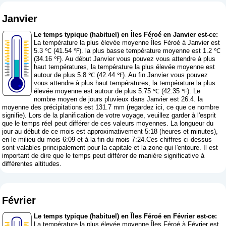
Janvier
Le temps typique (habituel) en Îles Féroé en Janvier est-ce:
La température la plus élevée moyenne Îles Féroé à Janvier est
5.3 ℃ (41.54 ℉). la plus basse température moyenne est 1.2 ℃
(34.16 ℉). Au début Janvier vous pouvez vous attendre à plus
haut températures, la température la plus élevée moyenne est
autour de plus 5.8 ℃ (42.44 ℉). Au fin Janvier vous pouvez
vous attendre à plus haut températures, la température la plus
élevée moyenne est autour de plus 5.75 ℃ (42.35 ℉). Le
nombre moyen de jours pluvieux dans Janvier est 26.4. la
moyenne des précipitations est 131.7 mm (
regardez ici, ce que ce nombre
signifie
). Lors de la planification de votre voyage, veuillez garder à l'esprit
que le temps réel peut différer de ces valeurs moyennes. La longueur du
jour au début de ce mois est approximativement 5:18 (heures et minutes),
en le milieu du mois 6:09 et à la fin du mois 7:24.Ces chiffres ci-dessus
sont valables principalement pour la capitale et la zone qui l'entoure. Il est
important de dire que le temps peut différer de manière significative à
différentes altitudes.
Février
Le temps typique (habituel) en Îles Féroé en Février est-ce:
La température la plus élevée moyenne Îles Féroé à Février est