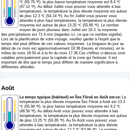
℃ (55.76 ℉). la plus basse température moyenne est 8.4 ℃
(47.12 ℉). Au début Juillet vous pouvez vous attendre à bas
températures, la température la plus élevée moyenne est autour
de plus 12.3 ℃ (54.14 ℉). Au fin Juillet vous pouvez vous
attendre à plus haut températures, la température la plus élevée
moyenne est autour de plus 13.25 ℃ (55.85 ℉). Le nombre
moyen de jours pluvieux dans Juillet est 19.3. la moyenne
des précipitations est 71.4 mm (
regardez ici, ce que ce nombre signifie
).
Lors de la planification de votre voyage, veuillez garder à l'esprit que le
temps réel peut différer de ces valeurs moyennes. La longueur du jour au
début de ce mois est approximativement 19:38 (heures et minutes), en le
milieu du mois 18:50 et à la fin du mois 17:36.Ces chiffres ci-dessus sont
valables principalement pour la capitale et la zone qui l'entoure. Il est
important de dire que le temps peut différer de manière significative à
différentes altitudes.
Août
Le temps typique (habituel) en Îles Féroé en Août est-ce:
La
température la plus élevée moyenne Îles Féroé à Août est 13.3
℃ (55.94 ℉). la plus basse température moyenne est 9.2 ℃
(48.56 ℉). Au début Août vous pouvez vous attendre à bas
températures, la température la plus élevée moyenne est autour
de plus 13.25 ℃ (55.85 ℉). Au fin Août vous pouvez vous
attendre à bas températures, la température la plus élevée
moyenne est autour de plus 12.2 ℃ (53.96 ℉). Le nombre