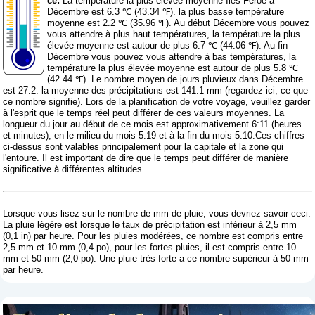
ce:
La température la plus élevée moyenne Îles Féroé à
Décembre est 6.3 ℃ (43.34 ℉). la plus basse température
moyenne est 2.2 ℃ (35.96 ℉). Au début Décembre vous pouvez
vous attendre à plus haut températures, la température la plus
élevée moyenne est autour de plus 6.7 ℃ (44.06 ℉). Au fin
Décembre vous pouvez vous attendre à bas températures, la
température la plus élevée moyenne est autour de plus 5.8 ℃
(42.44 ℉). Le nombre moyen de jours pluvieux dans Décembre
est 27.2. la moyenne des précipitations est 141.1 mm (
regardez ici, ce que
ce nombre signifie
). Lors de la planification de votre voyage, veuillez garder
à l'esprit que le temps réel peut différer de ces valeurs moyennes. La
longueur du jour au début de ce mois est approximativement 6:11 (heures
et minutes), en le milieu du mois 5:19 et à la fin du mois 5:10.Ces chiffres
ci-dessus sont valables principalement pour la capitale et la zone qui
l'entoure. Il est important de dire que le temps peut différer de manière
significative à différentes altitudes.
Lorsque vous lisez sur le nombre de mm de pluie, vous devriez savoir ceci:
La pluie légère est lorsque le taux de précipitation est inférieur à 2,5 mm
(0,1 in) par heure. Pour les pluies modérées, ce nombre est compris entre
2,5 mm et 10 mm (0,4 po), pour les fortes pluies, il est compris entre 10
mm et 50 mm (2,0 po). Une pluie très forte a ce nombre supérieur à 50 mm
par heure.