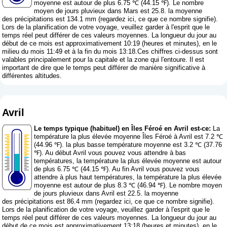
moyenne est autour de plus 6.75 ℃ (44.15 ℉). Le nombre
moyen de jours pluvieux dans Mars est 25.8. la moyenne
des précipitations est 134.1 mm (
regardez ici, ce que ce nombre signifie
).
Lors de la planification de votre voyage, veuillez garder à l'esprit que le
temps réel peut différer de ces valeurs moyennes. La longueur du jour au
début de ce mois est approximativement 10:19 (heures et minutes), en le
milieu du mois 11:49 et à la fin du mois 13:18.Ces chiffres ci-dessus sont
valables principalement pour la capitale et la zone qui l'entoure. Il est
important de dire que le temps peut différer de manière significative à
différentes altitudes.
Avril
Le temps typique (habituel) en Îles Féroé en Avril est-ce:
La
température la plus élevée moyenne Îles Féroé à Avril est 7.2 ℃
(44.96 ℉). la plus basse température moyenne est 3.2 ℃ (37.76
℉). Au début Avril vous pouvez vous attendre à bas
températures, la température la plus élevée moyenne est autour
de plus 6.75 ℃ (44.15 ℉). Au fin Avril vous pouvez vous
attendre à plus haut températures, la température la plus élevée
moyenne est autour de plus 8.3 ℃ (46.94 ℉). Le nombre moyen
de jours pluvieux dans Avril est 22.5. la moyenne
des précipitations est 86.4 mm (
regardez ici, ce que ce nombre signifie
).
Lors de la planification de votre voyage, veuillez garder à l'esprit que le
temps réel peut différer de ces valeurs moyennes. La longueur du jour au
début de ce mois est approximativement 13:18 (heures et minutes), en le