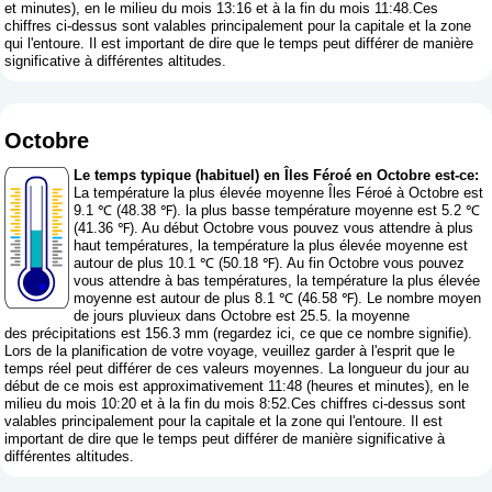
et minutes), en le milieu du mois 13:16 et à la fin du mois 11:48.Ces
chiffres ci-dessus sont valables principalement pour la capitale et la zone
qui l'entoure. Il est important de dire que le temps peut différer de manière
significative à différentes altitudes.
Octobre
Le temps typique (habituel) en Îles Féroé en Octobre est-ce:
La température la plus élevée moyenne Îles Féroé à Octobre est
9.1 ℃ (48.38 ℉). la plus basse température moyenne est 5.2 ℃
(41.36 ℉). Au début Octobre vous pouvez vous attendre à plus
haut températures, la température la plus élevée moyenne est
autour de plus 10.1 ℃ (50.18 ℉). Au fin Octobre vous pouvez
vous attendre à bas températures, la température la plus élevée
moyenne est autour de plus 8.1 ℃ (46.58 ℉). Le nombre moyen
de jours pluvieux dans Octobre est 25.5. la moyenne
des précipitations est 156.3 mm (
regardez ici, ce que ce nombre signifie
).
Lors de la planification de votre voyage, veuillez garder à l'esprit que le
temps réel peut différer de ces valeurs moyennes. La longueur du jour au
début de ce mois est approximativement 11:48 (heures et minutes), en le
milieu du mois 10:20 et à la fin du mois 8:52.Ces chiffres ci-dessus sont
valables principalement pour la capitale et la zone qui l'entoure. Il est
important de dire que le temps peut différer de manière significative à
différentes altitudes.