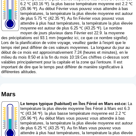
6.2 ℃ (43.16 ℉). la plus basse température moyenne est 2.2 ℃
(35.96 ℉). Au début Février vous pouvez vous attendre à bas
températures, la température la plus élevée moyenne est autour
de plus 5.75 ℃ (42.35 ℉). Au fin Février vous pouvez vous
attendre à plus haut températures, la température la plus élevée
moyenne est autour de plus 6.25 ℃ (43.25 ℉). Le nombre
moyen de jours pluvieux dans Février est 22.9. la moyenne
des précipitations est 93.1 mm (
regardez ici, ce que ce nombre signifie
).
Lors de la planification de votre voyage, veuillez garder à l'esprit que le
temps réel peut différer de ces valeurs moyennes. La longueur du jour au
début de ce mois est approximativement 7:24 (heures et minutes), en le
milieu du mois 8:50 et à la fin du mois 10:19.Ces chiffres ci-dessus sont
valables principalement pour la capitale et la zone qui l'entoure. Il est
important de dire que le temps peut différer de manière significative à
différentes altitudes.
Mars
Le temps typique (habituel) en Îles Féroé en Mars est-ce:
La
température la plus élevée moyenne Îles Féroé à Mars est 6.3
℃ (43.34 ℉). la plus basse température moyenne est 2.2 ℃
(35.96 ℉). Au début Mars vous pouvez vous attendre à bas
températures, la température la plus élevée moyenne est autour
de plus 6.25 ℃ (43.25 ℉). Au fin Mars vous pouvez vous
attendre à plus haut températures, la température la plus élevée