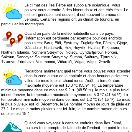
Le climat des îles Féroé est subpolaire océanique. Vous
pouvez vous attendre à des hivers doux et des étés frais. Le
ciel est généralement couvert, il est souvent brumeux et
venteux. Certaines régions ont un climat de toundra, en
particulier les montagnes.
Quand on parle de la météo habituelle dans ce pays,
l'information est pertinente par exemple pour ces endroits
populaires: Bøur, Eiði, Eysturoy, Fuglafjørður, Fámjin, Gjógv,
Gásadalur, Haldarsvík, Hov, Hoyvík, Hvalba, Kirkjubøur,
Northern Islands, Northern Streymoy, Nólsoy, Oyndarfjørður, Porkeri,
Saksun, Sandoyar, Southern Streymoy, Sumba, Suðuroy, Tjørnuvík,
Tvøroyri, Tórshavn, Vestmanna, Viðareiði, Vágar, Vágur, Øravík.
Regardons maintenant quel temps vous pouvez vous attendre
dans la zone autour de la capitale et dans beaucoup d'autres
villes. Le mois le plus chaud ici est Août, la température
maximale moyenne est 13.3 ℃ (55.94 ℉). La température
minimale moyenne dans ce mois est 9.2 ℃ (48.56 ℉). le mois le plus froid
ici est Janvier, la température maximale moyenne est 5.3 ℃ (41.54 ℉). La
température minimale moyenne dans ce mois est 1.2 ℃ (34.16 ℉). Le mois
le plus pluvieux est ici Décembre, le Le nombre moyen de jours de pluie est
27.2. Le mois le moins pluvieux est ici Juin, le Le nombre moyen de jours
de pluie est 18.4.
Quand vous voyagez à certains endroits dans Îles Féroé,
toujours tenir compte de l'altitude de l'endroit. Le point le plus