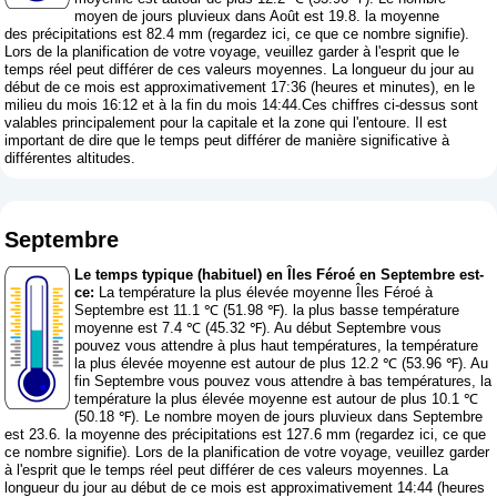
moyen de jours pluvieux dans Août est 19.8. la moyenne
des précipitations est 82.4 mm (
regardez ici, ce que ce nombre signifie
).
Lors de la planification de votre voyage, veuillez garder à l'esprit que le
temps réel peut différer de ces valeurs moyennes. La longueur du jour au
début de ce mois est approximativement 17:36 (heures et minutes), en le
milieu du mois 16:12 et à la fin du mois 14:44.Ces chiffres ci-dessus sont
valables principalement pour la capitale et la zone qui l'entoure. Il est
important de dire que le temps peut différer de manière significative à
différentes altitudes.
Septembre
Le temps typique (habituel) en Îles Féroé en Septembre est-
ce:
La température la plus élevée moyenne Îles Féroé à
Septembre est 11.1 ℃ (51.98 ℉). la plus basse température
moyenne est 7.4 ℃ (45.32 ℉). Au début Septembre vous
pouvez vous attendre à plus haut températures, la température
la plus élevée moyenne est autour de plus 12.2 ℃ (53.96 ℉). Au
fin Septembre vous pouvez vous attendre à bas températures, la
température la plus élevée moyenne est autour de plus 10.1 ℃
(50.18 ℉). Le nombre moyen de jours pluvieux dans Septembre
est 23.6. la moyenne des précipitations est 127.6 mm (
regardez ici, ce que
ce nombre signifie
). Lors de la planification de votre voyage, veuillez garder
à l'esprit que le temps réel peut différer de ces valeurs moyennes. La
longueur du jour au début de ce mois est approximativement 14:44 (heures