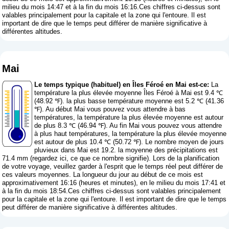
milieu du mois 14:47 et à la fin du mois 16:16.Ces chiffres ci-dessus sont
valables principalement pour la capitale et la zone qui l'entoure. Il est
important de dire que le temps peut différer de manière significative à
différentes altitudes.
Mai
Le temps typique (habituel) en Îles Féroé en Mai est-ce:
La
température la plus élevée moyenne Îles Féroé à Mai est 9.4 ℃
(48.92 ℉). la plus basse température moyenne est 5.2 ℃ (41.36
℉). Au début Mai vous pouvez vous attendre à bas
températures, la température la plus élevée moyenne est autour
de plus 8.3 ℃ (46.94 ℉). Au fin Mai vous pouvez vous attendre
à plus haut températures, la température la plus élevée moyenne
est autour de plus 10.4 ℃ (50.72 ℉). Le nombre moyen de jours
pluvieux dans Mai est 19.2. la moyenne des précipitations est
71.4 mm (
regardez ici, ce que ce nombre signifie
). Lors de la planification
de votre voyage, veuillez garder à l'esprit que le temps réel peut différer de
ces valeurs moyennes. La longueur du jour au début de ce mois est
approximativement 16:16 (heures et minutes), en le milieu du mois 17:41 et
à la fin du mois 18:54.Ces chiffres ci-dessus sont valables principalement
pour la capitale et la zone qui l'entoure. Il est important de dire que le temps
peut différer de manière significative à différentes altitudes.