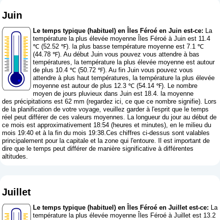
Juin
Le temps typique (habituel) en Îles Féroé en Juin est-ce:
La
température la plus élevée moyenne Îles Féroé à Juin est 11.4
℃ (52.52 ℉). la plus basse température moyenne est 7.1 ℃
(44.78 ℉). Au début Juin vous pouvez vous attendre à bas
températures, la température la plus élevée moyenne est autour
de plus 10.4 ℃ (50.72 ℉). Au fin Juin vous pouvez vous
attendre à plus haut températures, la température la plus élevée
moyenne est autour de plus 12.3 ℃ (54.14 ℉). Le nombre
moyen de jours pluvieux dans Juin est 18.4. la moyenne
des précipitations est 62 mm (
regardez ici, ce que ce nombre signifie
). Lors
de la planification de votre voyage, veuillez garder à l'esprit que le temps
réel peut différer de ces valeurs moyennes. La longueur du jour au début de
ce mois est approximativement 18:54 (heures et minutes), en le milieu du
mois 19:40 et à la fin du mois 19:38.Ces chiffres ci-dessus sont valables
principalement pour la capitale et la zone qui l'entoure. Il est important de
dire que le temps peut différer de manière significative à différentes
altitudes.
Juillet
Le temps typique (habituel) en Îles Féroé en Juillet est-ce:
La
température la plus élevée moyenne Îles Féroé à Juillet est 13.2