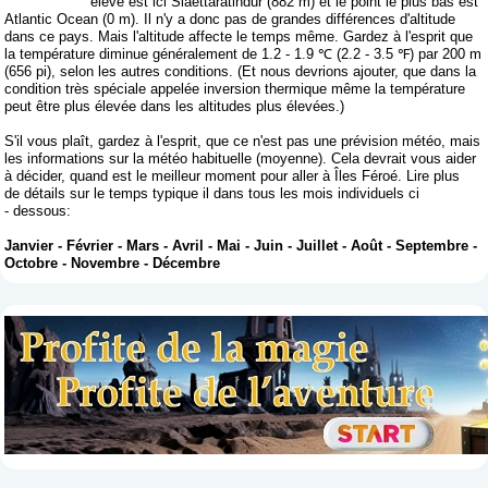
élevé est ici Slaettaratindur (882 m) et le point le plus bas est
Atlantic Ocean (0 m). Il n'y a donc pas de grandes différences d'altitude
dans ce pays. Mais l'altitude affecte le temps même. Gardez à l'esprit que
la température diminue généralement de 1.2 - 1.9 ℃ (2.2 - 3.5 ℉) par 200 m
(656 pi), selon les autres conditions. (Et nous devrions ajouter, que dans la
condition très spéciale appelée inversion thermique même la température
peut être plus élevée dans les altitudes plus élevées.)
S'il vous plaît, gardez à l'esprit, que ce n'est pas une prévision météo, mais
les informations sur la météo habituelle (moyenne). Cela devrait vous aider
à décider, quand est le meilleur moment pour aller à Îles Féroé. Lire plus
de détails sur le temps typique il dans tous les mois individuels ci
- dessous:
Janvier
-
Février
-
Mars
-
Avril
-
Mai
-
Juin
-
Juillet
-
Août
-
Septembre
-
Octobre
-
Novembre
-
Décembre