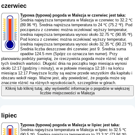
czerwiec
Typowa (typowa) pogoda w Malezja w czerwiec jest taka:
Średnia najwyższa temperatura w Malezja w czerwiec to 32.2 ℃
(89.96 ℉). Średnia najniższa temperatura to 24 ℃ (75.2 ℉). Pod
począwszu z czerwiec można oczekiwać wyższy temperatur,
średnia najwyższa temperatura wynosi około 32.75 ℃ (90.95 ℉).
Pod koncu z czerwiec można oczekiwać wyższy temperatur,
średnia najwyższa temperatura wynosi około 32.35 ℃ (90.23 ℉).
Średnia liczba deszczowe dni czerwiec jest 9. Średnia suma
opadów 124.5 mm (
Spójrz co oznacza ten numer
). Przy
planowaniu podróży pamiętaj, że rzeczywista pogoda może różnić się od
tych średnich wartości. Długość dnia na początku tego miesiąca wynosi
około 12:17 (godziny i minuty), w w połowie miesiąca 12:18 i na końcu
miesiąca 12:17.Powyższe liczby są ważne przede wszystkim dla kapitału i
obszaru wokół niego. Ważne jest, aby powiedzieć, że pogoda może się
znacznie różnić na różnych wysokościach, szczególnie w górach.
Kliknij lub kliknij tutaj, aby wyświetlić informacje o pogodzie w większej
liczbie miejscowości w Malezja
lipiec
Typowa (typowa) pogoda w Malezja w lipiec jest taka:
Średnia najwyższa temperatura w Malezja w lipiec to 32.5 ℃
(90.5 ℉). Średnia najniższa temperatura to 23.3 ℃ (73.94 ℉).