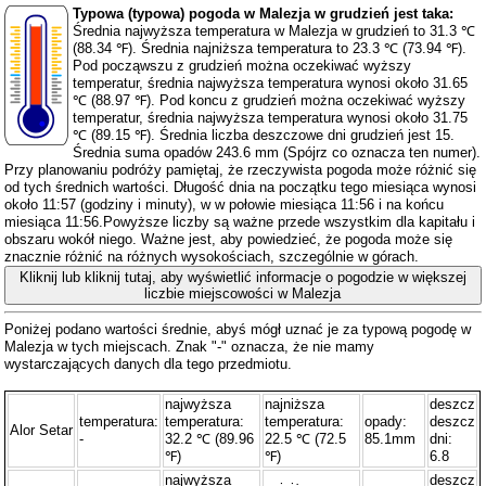
Typowa (typowa) pogoda w Malezja w grudzień jest taka:
Średnia najwyższa temperatura w Malezja w grudzień to 31.3 ℃
(88.34 ℉). Średnia najniższa temperatura to 23.3 ℃ (73.94 ℉).
Pod począwszu z grudzień można oczekiwać wyższy
temperatur, średnia najwyższa temperatura wynosi około 31.65
℃ (88.97 ℉). Pod koncu z grudzień można oczekiwać wyższy
temperatur, średnia najwyższa temperatura wynosi około 31.75
℃ (89.15 ℉). Średnia liczba deszczowe dni grudzień jest 15.
Średnia suma opadów 243.6 mm (
Spójrz co oznacza ten numer
).
Przy planowaniu podróży pamiętaj, że rzeczywista pogoda może różnić się
od tych średnich wartości. Długość dnia na początku tego miesiąca wynosi
około 11:57 (godziny i minuty), w w połowie miesiąca 11:56 i na końcu
miesiąca 11:56.Powyższe liczby są ważne przede wszystkim dla kapitału i
obszaru wokół niego. Ważne jest, aby powiedzieć, że pogoda może się
znacznie różnić na różnych wysokościach, szczególnie w górach.
Kliknij lub kliknij tutaj, aby wyświetlić informacje o pogodzie w większej
liczbie miejscowości w Malezja
Poniżej podano wartości średnie, abyś mógł uznać je za typową pogodę w
Malezja w tych miejscach. Znak "-" oznacza, że ​​nie mamy
wystarczających danych dla tego przedmiotu.
najwyższa
najniższa
deszcz
temperatura:
temperatura:
temperatura:
opady:
deszcz
Alor Setar
-
32.2 ℃ (89.96
22.5 ℃ (72.5
85.1mm
dni:
℉)
℉)
6.8
najwyższa
deszcz