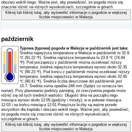
obszaru wokół niego. Ważne jest, aby powiedzieć, że pogoda może się
znacznie różnić na różnych wysokościach, szczególnie w górach.
Kliknij lub kliknij tutaj, aby wyświetlić informacje o pogodzie w większej
liczbie miejscowości w Malezja
październik
Typowa (typowa) pogoda w Malezja w październik jest taka:
Średnia najwyższa temperatura w Malezja w październik to 32.9
℃ (91.22 ℉). Średnia najniższa temperatura to 23.8 ℃ (74.84
℉). Pod począwszu z październik można oczekiwać niższy
temperatur, średnia najwyższa temperatura wynosi około 32.35
℃ (90.23 ℉). Pod koncu z październik można oczekiwać niższy
temperatur, średnia najwyższa temperatura wynosi około 32.45
℃ (90.41 ℉). Średnia liczba deszczowe dni październik jest
15.7. Średnia suma opadów 248 mm (
Spójrz co oznacza ten
numer
). Przy planowaniu podróży pamiętaj, że rzeczywista pogoda może
różnić się od tych średnich wartości. Długość dnia na początku tego
miesiąca wynosi około 12:05 (godziny i minuty), w w połowie miesiąca
12:03 i na końcu miesiąca 12:01.Powyższe liczby są ważne przede
wszystkim dla kapitału i obszaru wokół niego. Ważne jest, aby powiedzieć,
że pogoda może się znacznie różnić na różnych wysokościach,
szczególnie w górach.
Kliknij lub kliknij tutaj, aby wyświetlić informacje o pogodzie w większej
liczbie miejscowości w Malezja