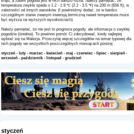
kraju, a zatem pogoda jest w nich bardzo różna. Należy pamiętać, że
temperatura zwykle spada o 1.2 - 1.9 ℃ (2.2 - 3.5 ℉) na 200 m (656 ft), w
zależności od innych warunków. (I powinniśmy dodać, że w bardzo
szczególnym stanie zwanym inwersją termiczną nawet temperatura może
być wyższa na wyższych wysokościach).
Należy pamiętać, że nie jest to prognoza pogody, ale informacja o zwykłej
pogodzie (średnia). To powinno pomóc Ci zdecydować, kiedy najlepiej
wybrać się na Malezja. Przeczytaj więcej szczegółów na temat typowej dla
nich pogody we wszystkich poszczególnych miesiącach poniżej:
styczeń
-
luty
-
marzec
-
kwiecień
-
maj
-
czerwiec
-
lipiec
-
sierpień
-
wrzesień
-
październik
-
listopad
-
grudzień
styczeń