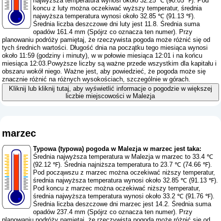
najwyższa temperatura wynosi około 32.25 ℃ (90.05 ℉). Pod
koncu z luty można oczekiwać wyższy temperatur, średnia
najwyższa temperatura wynosi około 32.85 ℃ (91.13 ℉).
Średnia liczba deszczowe dni luty jest 11.8. Średnia suma
opadów 161.4 mm (
Spójrz co oznacza ten numer
). Przy
planowaniu podróży pamiętaj, że rzeczywista pogoda może różnić się od
tych średnich wartości. Długość dnia na początku tego miesiąca wynosi
około 11:59 (godziny i minuty), w w połowie miesiąca 12:01 i na końcu
miesiąca 12:03.Powyższe liczby są ważne przede wszystkim dla kapitału i
obszaru wokół niego. Ważne jest, aby powiedzieć, że pogoda może się
znacznie różnić na różnych wysokościach, szczególnie w górach.
Kliknij lub kliknij tutaj, aby wyświetlić informacje o pogodzie w większej
liczbie miejscowości w Malezja
marzec
Typowa (typowa) pogoda w Malezja w marzec jest taka:
Średnia najwyższa temperatura w Malezja w marzec to 33.4 ℃
(92.12 ℉). Średnia najniższa temperatura to 23.7 ℃ (74.66 ℉).
Pod począwszu z marzec można oczekiwać niższy temperatur,
średnia najwyższa temperatura wynosi około 32.85 ℃ (91.13 ℉).
Pod koncu z marzec można oczekiwać niższy temperatur,
średnia najwyższa temperatura wynosi około 33.2 ℃ (91.76 ℉).
Średnia liczba deszczowe dni marzec jest 14.2. Średnia suma
opadów 237.4 mm (
Spójrz co oznacza ten numer
). Przy
planowaniu podróży pamiętaj, że rzeczywista pogoda może różnić się od