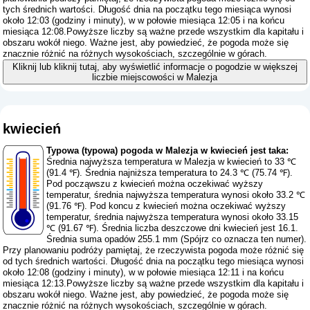
tych średnich wartości. Długość dnia na początku tego miesiąca wynosi
około 12:03 (godziny i minuty), w w połowie miesiąca 12:05 i na końcu
miesiąca 12:08.Powyższe liczby są ważne przede wszystkim dla kapitału i
obszaru wokół niego. Ważne jest, aby powiedzieć, że pogoda może się
znacznie różnić na różnych wysokościach, szczególnie w górach.
Kliknij lub kliknij tutaj, aby wyświetlić informacje o pogodzie w większej
liczbie miejscowości w Malezja
kwiecień
Typowa (typowa) pogoda w Malezja w kwiecień jest taka:
Średnia najwyższa temperatura w Malezja w kwiecień to 33 ℃
(91.4 ℉). Średnia najniższa temperatura to 24.3 ℃ (75.74 ℉).
Pod począwszu z kwiecień można oczekiwać wyższy
temperatur, średnia najwyższa temperatura wynosi około 33.2 ℃
(91.76 ℉). Pod koncu z kwiecień można oczekiwać wyższy
temperatur, średnia najwyższa temperatura wynosi około 33.15
℃ (91.67 ℉). Średnia liczba deszczowe dni kwiecień jest 16.1.
Średnia suma opadów 255.1 mm (
Spójrz co oznacza ten numer
).
Przy planowaniu podróży pamiętaj, że rzeczywista pogoda może różnić się
od tych średnich wartości. Długość dnia na początku tego miesiąca wynosi
około 12:08 (godziny i minuty), w w połowie miesiąca 12:11 i na końcu
miesiąca 12:13.Powyższe liczby są ważne przede wszystkim dla kapitału i
obszaru wokół niego. Ważne jest, aby powiedzieć, że pogoda może się
znacznie różnić na różnych wysokościach, szczególnie w górach.