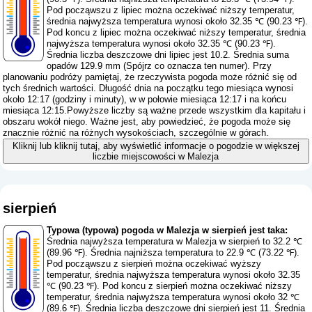
Pod począwszu z lipiec można oczekiwać niższy temperatur,
średnia najwyższa temperatura wynosi około 32.35 ℃ (90.23 ℉).
Pod koncu z lipiec można oczekiwać niższy temperatur, średnia
najwyższa temperatura wynosi około 32.35 ℃ (90.23 ℉).
Średnia liczba deszczowe dni lipiec jest 10.2. Średnia suma
opadów 129.9 mm (
Spójrz co oznacza ten numer
). Przy
planowaniu podróży pamiętaj, że rzeczywista pogoda może różnić się od
tych średnich wartości. Długość dnia na początku tego miesiąca wynosi
około 12:17 (godziny i minuty), w w połowie miesiąca 12:17 i na końcu
miesiąca 12:15.Powyższe liczby są ważne przede wszystkim dla kapitału i
obszaru wokół niego. Ważne jest, aby powiedzieć, że pogoda może się
znacznie różnić na różnych wysokościach, szczególnie w górach.
Kliknij lub kliknij tutaj, aby wyświetlić informacje o pogodzie w większej
liczbie miejscowości w Malezja
sierpień
Typowa (typowa) pogoda w Malezja w sierpień jest taka:
Średnia najwyższa temperatura w Malezja w sierpień to 32.2 ℃
(89.96 ℉). Średnia najniższa temperatura to 22.9 ℃ (73.22 ℉).
Pod począwszu z sierpień można oczekiwać wyższy
temperatur, średnia najwyższa temperatura wynosi około 32.35
℃ (90.23 ℉). Pod koncu z sierpień można oczekiwać niższy
temperatur, średnia najwyższa temperatura wynosi około 32 ℃
(89.6 ℉). Średnia liczba deszczowe dni sierpień jest 11. Średnia