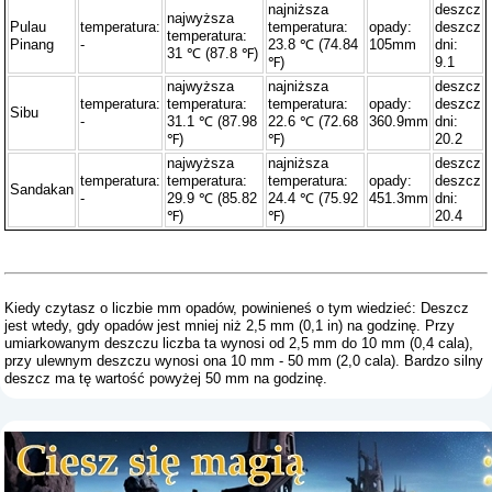
najniższa
deszcz
najwyższa
Pulau
temperatura:
temperatura:
opady:
deszcz
temperatura:
Pinang
-
23.8 ℃ (74.84
105mm
dni:
31 ℃ (87.8 ℉)
℉)
9.1
najwyższa
najniższa
deszcz
temperatura:
temperatura:
temperatura:
opady:
deszcz
Sibu
-
31.1 ℃ (87.98
22.6 ℃ (72.68
360.9mm
dni:
℉)
℉)
20.2
najwyższa
najniższa
deszcz
temperatura:
temperatura:
temperatura:
opady:
deszcz
Sandakan
-
29.9 ℃ (85.82
24.4 ℃ (75.92
451.3mm
dni:
℉)
℉)
20.4
Kiedy czytasz o liczbie mm opadów, powinieneś o tym wiedzieć: Deszcz
jest wtedy, gdy opadów jest mniej niż 2,5 mm (0,1 in) na godzinę. Przy
umiarkowanym deszczu liczba ta wynosi od 2,5 mm do 10 mm (0,4 cala),
przy ulewnym deszczu wynosi ona 10 mm - 50 mm (2,0 cala). Bardzo silny
deszcz ma tę wartość powyżej 50 mm na godzinę.