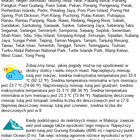
Mukah, Negeri Sembilan, Nibong Tebal, Nilai, Padang Besar, Pahang,
Pangkor, Pasir Gudang, Pasir Salak, Pekan, Penang, Pengerang, Perak,
Perhentian Islands, Perlis, Petaling Jaya, Pom Pom Island, Poring Hot
Spring, Port Dickson, Port Klang, Puchong, Pulau Ketam, Putrajaya,
Ranau, Rantau Panjang, Raub, Rawa, Redang, Rejang River, Sabah,
Sandakan, Santubong, Sarawak, Sarikei, Seberang Jaya, Seberang Takir,
Segamat, Selangor, Semenyih, Semporna, Sepang, Sepilok, Seremban,
Shah Alam, Sibu, Sibu Island, Simpang Ampat, Simunjan, Sipadan, Subang
Jaya, Sungai Pelek, Taiping, Taman Negara, Tampin, Tanjung Resang,
Tawau, Teluk Intan, Temerloh, Tenggol, Tenom, Terengganu, Tioman,
Tunku Abdul Rahman National Park, Turtle Islands Park, Wang Kelian,
West Coast, Yong Peng.
Zobaczmy teraz, jakiej pogody można się spodziewać w
okolicy stolicy i wielu innych miast. Najcieplejszy miesiąc
tutaj jest marzec, średnia maksymalna temperatura jest 33.4
℃ (92.12 ℉). Średnia temperatura minimalna w tym miesiącu
jest 23.7 ℃ (74.66 ℉). Najzimniejszy miesiąc tutaj jest grudzień, średnia
maksymalna temperatura jest 31.3 ℃ (88.34 ℉). Średnia temperatura
minimalna w tym miesiącu jest 23.3 ℃ (73.94 ℉). Najbardziej deszczowy
miesiąc tutaj jest listopad, średnia liczba dni deszczowych jest w 17.9.
Najmniej deszczowy miesiąc tutaj jest czerwiec, średnia liczba dni
deszczowych jest w 9.
Kiedy podróżujesz do niektórych miejsc w Malezja, zawsze
weź pod uwagę także wysokość tego miejsca. Najwyższy
punkt tutaj jest Gunung Kinabalu (4095 m) i najniższy punkt
Indian Ocean (0 m). Tak więc istnieją ogromne różnice wysokości w tym