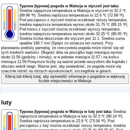
Typowa (typowa) pogoda w Malezja w styczeń jest taka:
Średnia najwyższa temperatura w Malezja w styczeń to 32.2 ℃
(89.96 ℉). Średnia najniższa temperatura to 22.6 ℃ (72.68 ℉).
Pod począwszu z styczeń można oczekiwać niższy temperatur,
średnia najwyższa temperatura wynosi około 31.75 ℃ (89.15 ℉).
Pod koncu z styczeń można oczekiwać wyższy temperatur,
średnia najwyższa temperatura wynosi około 32.25 ℃ (90.05 ℉).
Średnia liczba deszczowe dni styczeń jest 11.1. Średnia suma
opadów 168.7 mm (
Spójrz co oznacza ten numer
). Przy
planowaniu podróży pamiętaj, że rzeczywista pogoda może różnić się od
tych średnich wartości. Długość dnia na początku tego miesiąca wynosi
około 11:56 (godziny i minuty), w w połowie miesiąca 11:57 i na końcu
miesiąca 11:59.Powyższe liczby są ważne przede wszystkim dla kapitału i
obszaru wokół niego. Ważne jest, aby powiedzieć, że pogoda może się
znacznie różnić na różnych wysokościach, szczególnie w górach.
Kliknij lub kliknij tutaj, aby wyświetlić informacje o pogodzie w większej
liczbie miejscowości w Malezja
luty
Typowa (typowa) pogoda w Malezja w luty jest taka:
Średnia
najwyższa temperatura w Malezja w luty to 32.3 ℃ (90.14 ℉).
Średnia najniższa temperatura to 22.8 ℃ (73.04 ℉). Pod
począwszu z luty można oczekiwać niższy temperatur, średnia