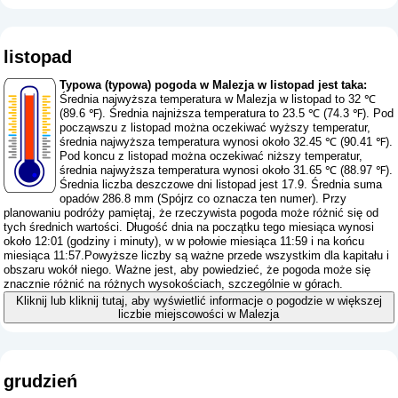
listopad
Typowa (typowa) pogoda w Malezja w listopad jest taka:
Średnia najwyższa temperatura w Malezja w listopad to 32 ℃
(89.6 ℉). Średnia najniższa temperatura to 23.5 ℃ (74.3 ℉). Pod
począwszu z listopad można oczekiwać wyższy temperatur,
średnia najwyższa temperatura wynosi około 32.45 ℃ (90.41 ℉).
Pod koncu z listopad można oczekiwać niższy temperatur,
średnia najwyższa temperatura wynosi około 31.65 ℃ (88.97 ℉).
Średnia liczba deszczowe dni listopad jest 17.9. Średnia suma
opadów 286.8 mm (
Spójrz co oznacza ten numer
). Przy
planowaniu podróży pamiętaj, że rzeczywista pogoda może różnić się od
tych średnich wartości. Długość dnia na początku tego miesiąca wynosi
około 12:01 (godziny i minuty), w w połowie miesiąca 11:59 i na końcu
miesiąca 11:57.Powyższe liczby są ważne przede wszystkim dla kapitału i
obszaru wokół niego. Ważne jest, aby powiedzieć, że pogoda może się
znacznie różnić na różnych wysokościach, szczególnie w górach.
Kliknij lub kliknij tutaj, aby wyświetlić informacje o pogodzie w większej
liczbie miejscowości w Malezja
grudzień