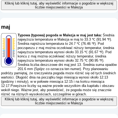
Kliknij lub kliknij tutaj, aby wyświetlić informacje o pogodzie w większej
liczbie miejscowości w Malezja
maj
Typowa (typowa) pogoda w Malezja w maj jest taka:
Średnia
najwyższa temperatura w Malezja w maj to 33.3 ℃ (91.94 ℉).
Średnia najniższa temperatura to 24.7 ℃ (76.46 ℉). Pod
począwszu z maj można oczekiwać niższy temperatur, średnia
najwyższa temperatura wynosi około 33.15 ℃ (91.67 ℉). Pod
koncu z maj można oczekiwać niższy temperatur, średnia
najwyższa temperatura wynosi około 32.75 ℃ (90.95 ℉).
Średnia liczba deszczowe dni maj jest 13. Średnia suma opadów
201.6 mm (
Spójrz co oznacza ten numer
). Przy planowaniu
podróży pamiętaj, że rzeczywista pogoda może różnić się od tych średnich
wartości. Długość dnia na początku tego miesiąca wynosi około 12:13
(godziny i minuty), w w połowie miesiąca 12:15 i na końcu miesiąca
12:17.Powyższe liczby są ważne przede wszystkim dla kapitału i obszaru
wokół niego. Ważne jest, aby powiedzieć, że pogoda może się znacznie
różnić na różnych wysokościach, szczególnie w górach.
Kliknij lub kliknij tutaj, aby wyświetlić informacje o pogodzie w większej
liczbie miejscowości w Malezja