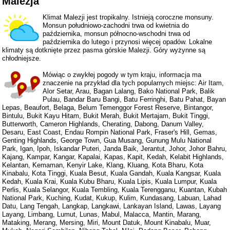
Malezja
Klimat Malezji jest tropikalny. Istnieją coroczne monsuny.
Monsun południowo-zachodni trwa od kwietnia do
października, monsun północno-wschodni trwa od
października do lutego i przynosi więcej opadów. Lokalne
klimaty są dotknięte przez pasma górskie Malezji. Góry wyżynne są
chłodniejsze.
Mówiąc o zwykłej pogody w tym kraju, informacja ma
znaczenie na przykład dla tych popularnych miejsc: Air Itam,
Alor Setar, Arau, Bagan Lalang, Bako National Park, Balik
Pulau, Bandar Baru Bangi, Batu Ferringhi, Batu Pahat, Bayan
Lepas, Beaufort, Belaga, Belum Temenggor Forest Reserve, Bintangor,
Bintulu, Bukit Kayu Hitam, Bukit Merah, Bukit Mertajam, Bukit Tinggi,
Butterworth, Cameron Highlands, Cherating, Dabong, Danum Valley,
Desaru, East Coast, Endau Rompin National Park, Fraser's Hill, Gemas,
Genting Highlands, George Town, Gua Musang, Gunung Mulu National
Park, Igan, Ipoh, Iskandar Puteri, Janda Baik, Jerantut, Johor, Johor Bahru,
Kajang, Kampar, Kangar, Kapalai, Kapas, Kapit, Kedah, Kelabit Highlands,
Kelantan, Kemaman, Kenyir Lake, Klang, Kluang, Kota Bharu, Kota
Kinabalu, Kota Tinggi, Kuala Besut, Kuala Gandah, Kuala Kangsar, Kuala
Kedah, Kuala Krai, Kuala Kubu Bharu, Kuala Lipis, Kuala Lumpur, Kuala
Perlis, Kuala Selangor, Kuala Tembling, Kuala Terengganu, Kuantan, Kubah
National Park, Kuching, Kudat, Kukup, Kulim, Kundasang, Labuan, Lahad
Datu, Lang Tengah, Langkap, Langkawi, Lankayan Island, Lawas, Layang
Layang, Limbang, Lumut, Lunas, Mabul, Malacca, Mantin, Marang,
Mataking, Merang, Mersing, Miri, Mount Datuk, Mount Kinabalu, Muar,