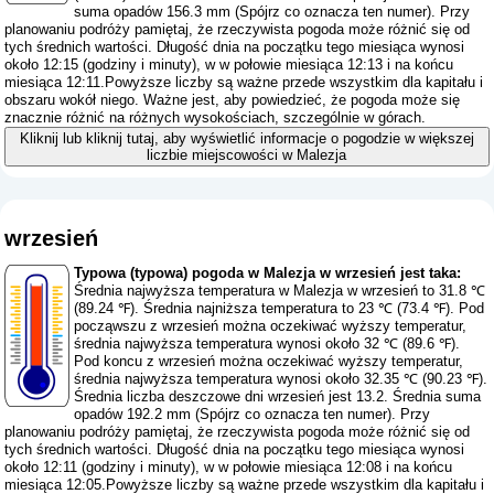
suma opadów 156.3 mm (
Spójrz co oznacza ten numer
). Przy
planowaniu podróży pamiętaj, że rzeczywista pogoda może różnić się od
tych średnich wartości. Długość dnia na początku tego miesiąca wynosi
około 12:15 (godziny i minuty), w w połowie miesiąca 12:13 i na końcu
miesiąca 12:11.Powyższe liczby są ważne przede wszystkim dla kapitału i
obszaru wokół niego. Ważne jest, aby powiedzieć, że pogoda może się
znacznie różnić na różnych wysokościach, szczególnie w górach.
Kliknij lub kliknij tutaj, aby wyświetlić informacje o pogodzie w większej
liczbie miejscowości w Malezja
wrzesień
Typowa (typowa) pogoda w Malezja w wrzesień jest taka:
Średnia najwyższa temperatura w Malezja w wrzesień to 31.8 ℃
(89.24 ℉). Średnia najniższa temperatura to 23 ℃ (73.4 ℉). Pod
począwszu z wrzesień można oczekiwać wyższy temperatur,
średnia najwyższa temperatura wynosi około 32 ℃ (89.6 ℉).
Pod koncu z wrzesień można oczekiwać wyższy temperatur,
średnia najwyższa temperatura wynosi około 32.35 ℃ (90.23 ℉).
Średnia liczba deszczowe dni wrzesień jest 13.2. Średnia suma
opadów 192.2 mm (
Spójrz co oznacza ten numer
). Przy
planowaniu podróży pamiętaj, że rzeczywista pogoda może różnić się od
tych średnich wartości. Długość dnia na początku tego miesiąca wynosi
około 12:11 (godziny i minuty), w w połowie miesiąca 12:08 i na końcu
miesiąca 12:05.Powyższe liczby są ważne przede wszystkim dla kapitału i