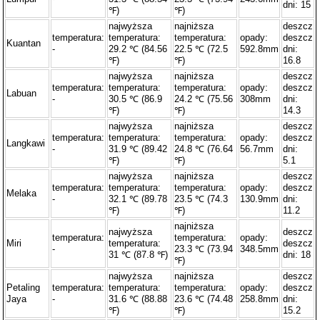
dni: 15
℉)
℉)
najwyższa
najniższa
deszcz
temperatura:
temperatura:
temperatura:
opady:
deszcz
Kuantan
-
29.2 ℃ (84.56
22.5 ℃ (72.5
592.8mm
dni:
℉)
℉)
16.8
najwyższa
najniższa
deszcz
temperatura:
temperatura:
temperatura:
opady:
deszcz
Labuan
-
30.5 ℃ (86.9
24.2 ℃ (75.56
308mm
dni:
℉)
℉)
14.3
najwyższa
najniższa
deszcz
temperatura:
temperatura:
temperatura:
opady:
deszcz
Langkawi
-
31.9 ℃ (89.42
24.8 ℃ (76.64
56.7mm
dni:
℉)
℉)
5.1
najwyższa
najniższa
deszcz
temperatura:
temperatura:
temperatura:
opady:
deszcz
Melaka
-
32.1 ℃ (89.78
23.5 ℃ (74.3
130.9mm
dni:
℉)
℉)
11.2
najniższa
najwyższa
deszcz
temperatura:
temperatura:
opady:
Miri
temperatura:
deszcz
-
23.3 ℃ (73.94
348.5mm
31 ℃ (87.8 ℉)
dni: 18
℉)
najwyższa
najniższa
deszcz
Petaling
temperatura:
temperatura:
temperatura:
opady:
deszcz
Jaya
-
31.6 ℃ (88.88
23.6 ℃ (74.48
258.8mm
dni:
℉)
℉)
15.2