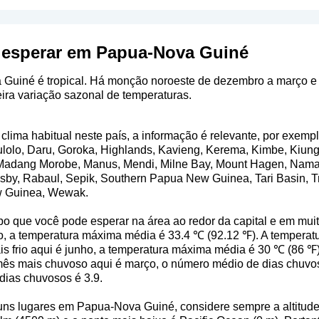
 esperar em Papua-Nova Guiné
 Guiné é tropical. Há monção noroeste de dezembro a março e
ira variação sazonal de temperaturas.
clima habitual neste país, a informação é relevante, por exempl
Bulolo, Daru, Goroka, Highlands, Kavieng, Kerema, Kimbe, Kiun
Madang Morobe, Manus, Mendi, Milne Bay, Mount Hagen, Namata
by, Rabaul, Sepik, Southern Papua New Guinea, Tari Basin, Tr
w Guinea, Wewak.
o que você pode esperar na área ao redor da capital e em mui
, a temperatura máxima média é 33.4 ℃ (92.12 ℉). A temperat
s frio aqui é junho, a temperatura máxima média é 30 ℃ (86 ℉
mês mais chuvoso aqui é março, o número médio de dias chuv
dias chuvosos é 3.9.
uns lugares em Papua-Nova Guiné, considere sempre a altitude