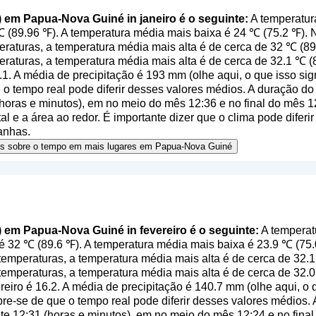
l) em Papua-Nova Guiné in janeiro é o seguinte:
A temperatur
℃ (89.96 ℉). A temperatura média mais baixa é 24 ℃ (75.2 ℉).
aturas, a temperatura média mais alta é de cerca de 32 ℃ (89.
raturas, a temperatura média mais alta é de cerca de 32.1 ℃ 
.1. A média de precipitação é 193 mm (
olhe aqui, o que isso si
o tempo real pode diferir desses valores médios. A duração do 
oras e minutos), em no meio do mês 12:36 e no final do mês 
al e a área ao redor. É importante dizer que o clima pode diferir
anhas.
ões sobre o tempo em mais lugares em Papua-Nova Guiné
) em Papua-Nova Guiné in fevereiro é o seguinte:
A temperat
é 32 ℃ (89.6 ℉). A temperatura média mais baixa é 23.9 ℃ (75
emperaturas, a temperatura média mais alta é de cerca de 32.1 
temperaturas, a temperatura média mais alta é de cerca de 32
eiro é 16.2. A média de precipitação é 140.7 mm (
olhe aqui, o 
re-se de que o tempo real pode diferir desses valores médios. A
 12:31 (horas e minutos), em no meio do mês 12:24 e no fina