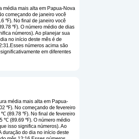
a média mais alta em Papua-Nova
 No começando de janeiro você
6 ℉). No final de janeiro você
(89.78 ℉). O número médio de dias
gnifica números
). Ao planejar sua
dia no início deste mês é de
12:31.Esses números acima são
 significativamente em diferentes
ura média mais alta em Papua-
.02 ℉). No começando de fevereiro
℃ (89.78 ℉). No final de fevereiro
.05 ℃ (89.69 ℉). O número médio
que isso significa números
). Ao
 duração do dia no início deste
l do mês 12:16.Esses números