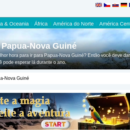
ia & Oceania
África
América do Norte
América Cent
 Papua-Nova Guiné
lhor hora para ir para Papua-Nova Guiné? Então você deve dar
 pode esperar lá durante o ano.
a-Nova Guiné