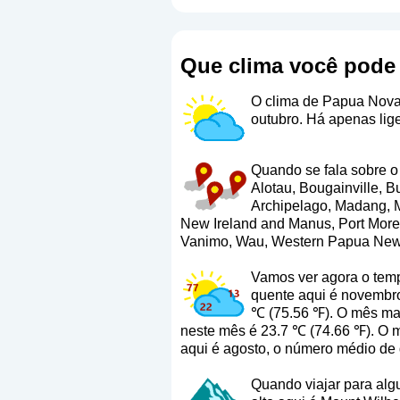
Que clima você pode
O clima de Papua Nova
outubro. Há apenas lige
Quando se fala sobre o 
Alotau, Bougainville, 
Archipelago, Madang, 
New Ireland and Manus, Port Mores
Vanimo, Wau, Western Papua Ne
Vamos ver agora o temp
quente aqui é novembro
℃ (75.56 ℉). O mês mai
neste mês é 23.7 ℃ (74.66 ℉). O 
aqui é agosto, o número médio de 
Quando viajar para alg