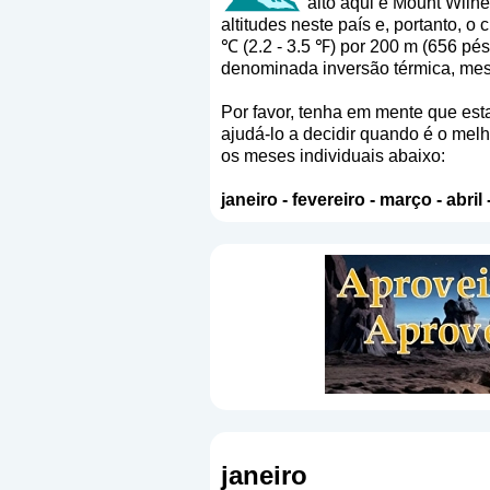
alto aqui é Mount Wilh
altitudes neste país e, portanto, 
℃ (2.2 - 3.5 ℉) por 200 m (656 pé
denominada inversão térmica, mes
Por favor, tenha em mente que est
ajudá-lo a decidir quando é o mel
os meses individuais abaixo:
janeiro
-
fevereiro
-
março
-
abril
janeiro