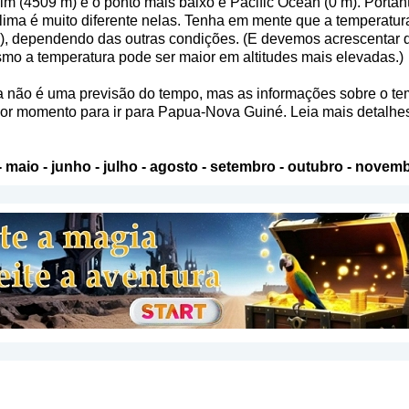
elm (4509 m) e o ponto mais baixo é Pacific Ocean (0 m). Porta
o clima é muito diferente nelas. Tenha em mente que a temperatur
s), dependendo das outras condições. (E devemos acrescentar 
mo a temperatura pode ser maior em altitudes mais elevadas.)
a não é uma previsão do tempo, mas as informações sobre o te
hor momento para ir para Papua-Nova Guiné. Leia mais detalhes
-
maio
-
junho
-
julho
-
agosto
-
setembro
-
outubro
-
novemb