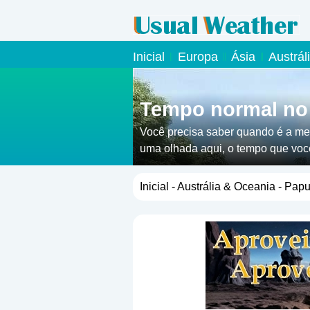
Inicial
Europa
Ásia
Austrál
Tempo normal no
Você precisa saber quando é a me
uma olhada aqui, o tempo que você
Inicial
-
Austrália & Oceania
- Papu