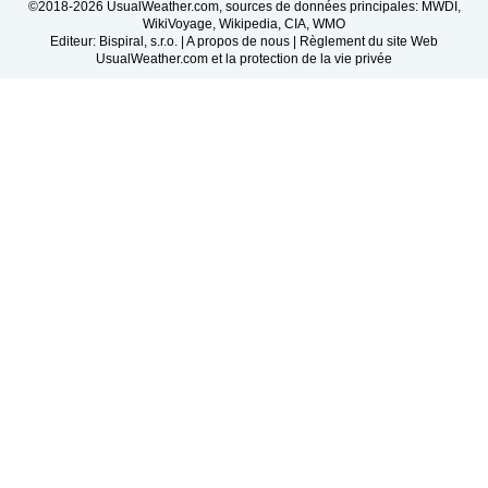
©2018-2026 UsualWeather.com, sources de données principales: MWDI,
WikiVoyage, Wikipedia, CIA, WMO
Editeur: Bispiral, s.r.o. |
A propos de nous
|
Règlement du site Web
UsualWeather.com et la protection de la vie privée