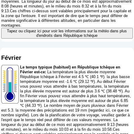
moyennes. La longueur du jour au début de ce mois est approximativement
8:08 (heures et minutes), en le milieu du mois 8:32 et à la fin du mois
9:13.Ces chiffres ci-dessus sont valables principalement pour la capitale et
la zone qui l'entoure. Il est important de dire que le temps peut différer de
manière significative à différentes altitudes, en particulier dans les
montagnes.
Tapez ou cliquez ici pour voir les informations sur la météo dans plus
d'endroits dans République tchèque
Février
Le temps typique (habituel) en République tchèque en
Février est-ce:
La température la plus élevée moyenne
République tchèque à Février est 4.5 ℃ (40.1 ℉). la plus basse
température moyenne est -1.6 ℃ (29.12 ℉). Au début Février
vous pouvez vous attendre à bas températures, la température
la plus élevée moyenne est autour de plus 3.6 ℃ (38.48 ℉). Au
fin Février vous pouvez vous attendre à plus haut températures,
la température la plus élevée moyenne est autour de plus 6.85
℃ (44.33 ℉). Le nombre moyen de jours pluvieux dans Février
est 5.3. la moyenne des précipitations est 19 mm (
regardez ici, ce que ce
nombre signifie
). Lors de la planification de votre voyage, veuillez garder à
l'esprit que le temps réel peut différer de ces valeurs moyennes. La
longueur du jour au début de ce mois est approximativement 9:13 (heures
et minutes), en le milieu du mois 10:03 et à la fin du mois 10:58.Ces