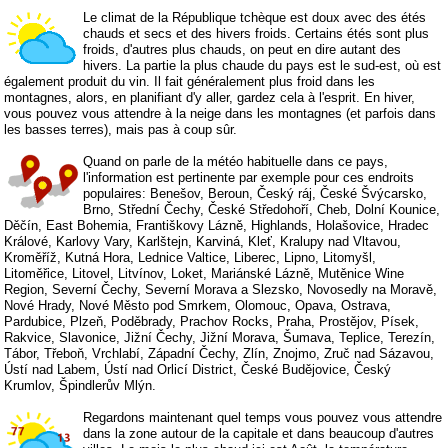
Le climat de la République tchèque est doux avec des étés
chauds et secs et des hivers froids. Certains étés sont plus
froids, d'autres plus chauds, on peut en dire autant des
hivers. La partie la plus chaude du pays est le sud-est, où est
également produit du vin. Il fait généralement plus froid dans les
montagnes, alors, en planifiant d'y aller, gardez cela à l'esprit. En hiver,
vous pouvez vous attendre à la neige dans les montagnes (et parfois dans
les basses terres), mais pas à coup sûr.
Quand on parle de la météo habituelle dans ce pays,
l'information est pertinente par exemple pour ces endroits
populaires: Benešov, Beroun, Český ráj, České Švýcarsko,
Brno, Střední Čechy, České Středohoří, Cheb, Dolní Kounice,
Děčín, East Bohemia, Františkovy Lázně, Highlands, Holašovice, Hradec
Králové, Karlovy Vary, Karlštejn, Karviná, Kleť, Kralupy nad Vltavou,
Kroměříž, Kutná Hora, Lednice Valtice, Liberec, Lipno, Litomyšl,
Litoměřice, Litovel, Litvínov, Loket, Mariánské Lázně, Mutěnice Wine
Region, Severní Čechy, Severní Morava a Slezsko, Novosedly na Moravě,
Nové Hrady, Nové Město pod Smrkem, Olomouc, Opava, Ostrava,
Pardubice, Plzeň, Poděbrady, Prachov Rocks, Praha, Prostějov, Písek,
Rakvice, Slavonice, Jižní Čechy, Jižní Morava, Šumava, Teplice, Terezín,
Tábor, Třeboň, Vrchlabí, Západní Čechy, Zlín, Znojmo, Zruč nad Sázavou,
Ústí nad Labem, Ústí nad Orlicí District, České Budějovice, Český
Krumlov, Špindlerův Mlýn.
Regardons maintenant quel temps vous pouvez vous attendre
dans la zone autour de la capitale et dans beaucoup d'autres