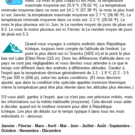
villes. Le mois le plus chaud ici est Août, la température
maximale moyenne est 25.9 ℃ (78.62 ℉). La température
minimale moyenne dans ce mois est 14.1 ℃ (57.38 ℉). le mois le plus froid
ici est Janvier, la température maximale moyenne est 2.7 ℃ (36.86 ℉). La
température minimale moyenne dans ce mois est -2.2 ℃ (28.04 ℉). Le
mois le plus pluvieux est ici Juin, le Le nombre moyen de jours de pluie est
9.2. Le mois le moins pluvieux est ici Février, le Le nombre moyen de jours
de pluie est 5.3.
Quand vous voyagez à certains endroits dans République
tchèque, toujours tenir compte de l'altitude de l'endroit. Le
point le plus élevé est ici Snezka (1602 m) et le point le plus
bas est Labe (Elbe) River (115 m). Donc les différences d'altitude dans ce
pays ne sont pas négligeables et vous devriez vous attendre à ce que le
temps soit différent dans des endroits à différentes altitudes. Gardez à
l'esprit que la température diminue généralement de 1.2 - 1.9 ℃ (2.2 - 3.5
℉) par 200 m (656 pi), selon les autres conditions. (Et nous devrions
ajouter, que dans la condition très spéciale appelée inversion thermique
même la température peut être plus élevée dans les altitudes plus élevées.)
S'il vous plaît, gardez à l'esprit, que ce n'est pas une prévision météo, mais
les informations sur la météo habituelle (moyenne). Cela devrait vous aider
à décider, quand est le meilleur moment pour aller à République
tchèque. Lire plus de détails sur le temps typique il dans tous les mois
individuels ci - dessous:
Janvier
-
Février
-
Mars
-
Avril
-
Mai
-
Juin
-
Juillet
-
Août
-
Septembre
-
Octobre
-
Novembre
-
Décembre