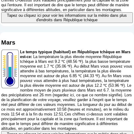
chiffres ci-dessus sont valables principalement pour la capitale et la zone
qui l'entoure. Il est important de dire que le temps peut différer de manière
significative à différentes altitudes, en particulier dans les montagnes.
Tapez ou cliquez ici pour voir les informations sur la météo dans plus
d'endroits dans République tchèque
Mars
Le temps typique (habituel) en République tchèque en Mars
est-ce:
La température la plus élevée moyenne République
tchèque à Mars est 9.2 ℃ (48.56 ℉). la plus basse température
moyenne est 1.7 ℃ (35.06 ℉). Au début Mars vous pouvez vous
attendre à bas températures, la température la plus élevée
moyenne est autour de plus 6.85 ℃ (44.33 ℉). Au fin Mars vous
pouvez vous attendre à plus haut températures, la température
la plus élevée moyenne est autour de plus 12.2 ℃ (53.96 ℉). Le
nombre moyen de jours pluvieux dans Mars est 6.7. la moyenne
des précipitations est 26 mm (
regardez ici, ce que ce nombre signifie
). Lors
de la planification de votre voyage, veuillez garder à l'esprit que le temps
réel peut différer de ces valeurs moyennes. La longueur du jour au début de
ce mois est approximativement 10:58 (heures et minutes), en le milieu du
mois 11:54 et à la fin du mois 12:51.Ces chiffres ci-dessus sont valables
principalement pour la capitale et la zone qui l'entoure. Il est important de
dire que le temps peut différer de manière significative à différentes
altitudes, en particulier dans les montagnes.