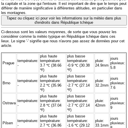
la capitale et la zone qui l'entoure. Il est important de dire que le temps peut
différer de manière significative à différentes altitudes, en particulier dans
les montagnes.
Tapez ou cliquez ici pour voir les informations sur la météo dans plus
d'endroits dans République tchèque
Ci-dessous sont les valeurs moyennes, de sorte que vous pouvez les
considérer comme la météo typique en République tchèque dans ces
lieux. Le signe '-' signifie que nous n'avons pas assez de données pour cet
article.
plus haute
plus basse
jours
température:
température:
température:
pluie:
Prague
pluvieux:
-
3.7 ℃ (38.66
-0.9 ℃ (30.38
24.9mm
5.8
℉)
℉)
plus haute
plus basse
jours
température:
température:
température:
pluie:
Brno
pluvieux:
-
2.2 ℃ (35.96
-2.7 ℃ (27.14
32.2mm
7.6
℉)
℉)
plus haute
plus basse
jours
température:
température:
température:
pluie:
Ostrava
pluvieux:
-
2.8 ℃ (37.04
-2.7 ℃ (27.14
42mm
9
℉)
℉)
plus haute
plus basse
jours
température:
température:
température:
pluie:
Pilsen
pluvieux:
-
2.7 ℃ (36.86
-1.6 ℃ (29.12
33.1mm
8