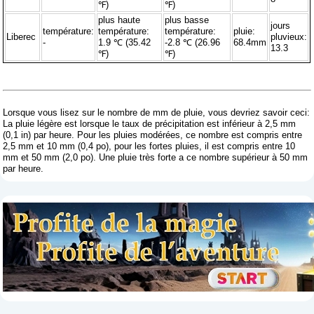
℉)
℉)
plus haute
plus basse
jours
température:
température:
température:
pluie:
Liberec
pluvieux:
-
1.9 ℃ (35.42
-2.8 ℃ (26.96
68.4mm
13.3
℉)
℉)
Lorsque vous lisez sur le nombre de mm de pluie, vous devriez savoir ceci:
La pluie légère est lorsque le taux de précipitation est inférieur à 2,5 mm
(0,1 in) par heure. Pour les pluies modérées, ce nombre est compris entre
2,5 mm et 10 mm (0,4 po), pour les fortes pluies, il est compris entre 10
mm et 50 mm (2,0 po). Une pluie très forte a ce nombre supérieur à 50 mm
par heure.