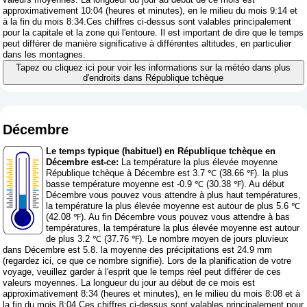
approximativement 10:04 (heures et minutes), en le milieu du mois 9:14 et
à la fin du mois 8:34.Ces chiffres ci-dessus sont valables principalement
pour la capitale et la zone qui l'entoure. Il est important de dire que le temps
peut différer de manière significative à différentes altitudes, en particulier
dans les montagnes.
Tapez ou cliquez ici pour voir les informations sur la météo dans plus
d'endroits dans République tchèque
Décembre
Le temps typique (habituel) en République tchèque en
Décembre est-ce:
La température la plus élevée moyenne
République tchèque à Décembre est 3.7 ℃ (38.66 ℉). la plus
basse température moyenne est -0.9 ℃ (30.38 ℉). Au début
Décembre vous pouvez vous attendre à plus haut températures,
la température la plus élevée moyenne est autour de plus 5.6 ℃
(42.08 ℉). Au fin Décembre vous pouvez vous attendre à bas
températures, la température la plus élevée moyenne est autour
de plus 3.2 ℃ (37.76 ℉). Le nombre moyen de jours pluvieux
dans Décembre est 5.8. la moyenne des précipitations est 24.9 mm
(
regardez ici, ce que ce nombre signifie
). Lors de la planification de votre
voyage, veuillez garder à l'esprit que le temps réel peut différer de ces
valeurs moyennes. La longueur du jour au début de ce mois est
approximativement 8:34 (heures et minutes), en le milieu du mois 8:08 et à
la fin du mois 8:04.Ces chiffres ci-dessus sont valables principalement pour