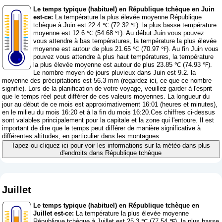
Le temps typique (habituel) en République tchèque en Juin
est-ce:
La température la plus élevée moyenne République
tchèque à Juin est 22.4 ℃ (72.32 ℉). la plus basse température
moyenne est 12.6 ℃ (54.68 ℉). Au début Juin vous pouvez
vous attendre à bas températures, la température la plus élevée
moyenne est autour de plus 21.65 ℃ (70.97 ℉). Au fin Juin vous
pouvez vous attendre à plus haut températures, la température
la plus élevée moyenne est autour de plus 23.85 ℃ (74.93 ℉).
Le nombre moyen de jours pluvieux dans Juin est 9.2. la
moyenne des précipitations est 56.3 mm (
regardez ici, ce que ce nombre
signifie
). Lors de la planification de votre voyage, veuillez garder à l'esprit
que le temps réel peut différer de ces valeurs moyennes. La longueur du
jour au début de ce mois est approximativement 16:01 (heures et minutes),
en le milieu du mois 16:20 et à la fin du mois 16:20.Ces chiffres ci-dessus
sont valables principalement pour la capitale et la zone qui l'entoure. Il est
important de dire que le temps peut différer de manière significative à
différentes altitudes, en particulier dans les montagnes.
Tapez ou cliquez ici pour voir les informations sur la météo dans plus
d'endroits dans République tchèque
Juillet
Le temps typique (habituel) en République tchèque en
Juillet est-ce:
La température la plus élevée moyenne
République tchèque à Juillet est 25.3 ℃ (77.54 ℉). la plus basse