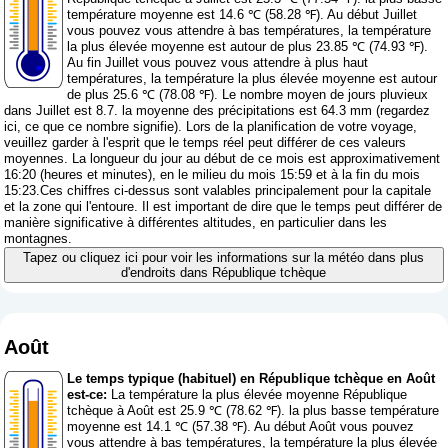
température moyenne est 14.6 ℃ (58.28 ℉). Au début Juillet
vous pouvez vous attendre à bas températures, la température
la plus élevée moyenne est autour de plus 23.85 ℃ (74.93 ℉).
Au fin Juillet vous pouvez vous attendre à plus haut
températures, la température la plus élevée moyenne est autour
de plus 25.6 ℃ (78.08 ℉). Le nombre moyen de jours pluvieux
dans Juillet est 8.7. la moyenne des précipitations est 64.3 mm (
regardez
ici, ce que ce nombre signifie
). Lors de la planification de votre voyage,
veuillez garder à l'esprit que le temps réel peut différer de ces valeurs
moyennes. La longueur du jour au début de ce mois est approximativement
16:20 (heures et minutes), en le milieu du mois 15:59 et à la fin du mois
15:23.Ces chiffres ci-dessus sont valables principalement pour la capitale
et la zone qui l'entoure. Il est important de dire que le temps peut différer de
manière significative à différentes altitudes, en particulier dans les
montagnes.
Tapez ou cliquez ici pour voir les informations sur la météo dans plus
d'endroits dans République tchèque
Août
Le temps typique (habituel) en République tchèque en Août
est-ce:
La température la plus élevée moyenne République
tchèque à Août est 25.9 ℃ (78.62 ℉). la plus basse température
moyenne est 14.1 ℃ (57.38 ℉). Au début Août vous pouvez
vous attendre à bas températures, la température la plus élevée