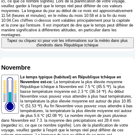
ici, ce que ce nombre signifie
). Lors de la planification de votre voyage,
veuillez garder à l'esprit que le temps réel peut différer de ces valeurs
moyennes. La longueur du jour au début de ce mois est approximativement
11:54 (heures et minutes), en le milieu du mois 10:58 et à la fin du mois
10:04.Ces chiffres ci-dessus sont valables principalement pour la capitale
et la zone qui l'entoure. Il est important de dire que le temps peut différer de
manière significative à différentes altitudes, en particulier dans les
montagnes.
Tapez ou cliquez ici pour voir les informations sur la météo dans plus
d'endroits dans République tchèque
Novembre
Le temps typique (habituel) en République tchèque en
Novembre est-ce:
La température la plus élevée moyenne
République tchèque à Novembre est 7.5 ℃ (45.5 ℉). la plus
basse température moyenne est 2.3 ℃ (36.14 ℉). Au début
Novembre vous pouvez vous attendre à plus haut températures,
la température la plus élevée moyenne est autour de plus 10.85
℃ (51.53 ℉). Au fin Novembre vous pouvez vous attendre à bas
températures, la température la plus élevée moyenne est autour
de plus 5.6 ℃ (42.08 ℉). Le nombre moyen de jours pluvieux
dans Novembre est 7.3. la moyenne des précipitations est 28.4 mm
(
regardez ici, ce que ce nombre signifie
). Lors de la planification de votre
voyage, veuillez garder à l'esprit que le temps réel peut différer de ces
valeurs moyennes. La longueur du jour au début de ce mois est