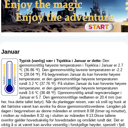
Januar
Typisk (vanlig) vær i Tsjekkia i Januar er dette:
Den
gjennomsnittlig høyeste temperaturen i Tsjekkia i Januar er 2.7
℃ (36.86 ℉). Den gjennomsnittlig laveste temperaturen er -2.2
℃ (28.04 ℉). På begynnelsen Januar du kan forvente høyere
temperaturer, er den gjennomsnittlige høyeste temperaturen
rundt 3.2 ℃ (37.76 ℉). På slutten Januar du kan forvente høyere
temperaturer, er den gjennomsnittlige høyeste temperaturen
rundt 3.6 ℃ (38.48 ℉). Gjennomsnittlig antall regnværsdager i
Januar er 5.7. Den gjennomsnittlige nedbøren er 20.4 mm (
ser
her, hva dette tallet betyr
). Når du planlegger reisen, vær så snill og husk at
det faktiske været kan avvike fra disse gjennomsnittsverdiene. Lengden på
dagen i begynnelsen av denne måneden er omtrent 8:08 (timer og minutter),
i midten av måneden 8:32 og i slutten av måneden 9:13.Disse tallene
ovenfor gjelder hovedsakelig for hovedstaden og området rundt det. Det er
viktig å si at været kan avvike vesentlig i forskjellige høyder, spesielt i fjell.