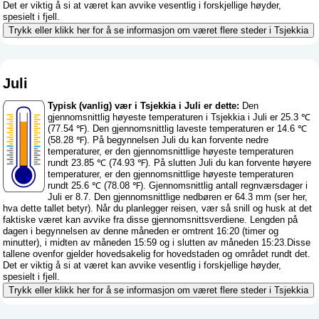
Det er viktig å si at været kan avvike vesentlig i forskjellige høyder,
spesielt i fjell.
Trykk eller klikk her for å se informasjon om været flere steder i Tsjekkia
Juli
Typisk (vanlig) vær i Tsjekkia i Juli er dette:
Den
gjennomsnittlig høyeste temperaturen i Tsjekkia i Juli er 25.3 ℃
(77.54 ℉). Den gjennomsnittlig laveste temperaturen er 14.6 ℃
(58.28 ℉). På begynnelsen Juli du kan forvente nedre
temperaturer, er den gjennomsnittlige høyeste temperaturen
rundt 23.85 ℃ (74.93 ℉). På slutten Juli du kan forvente høyere
temperaturer, er den gjennomsnittlige høyeste temperaturen
rundt 25.6 ℃ (78.08 ℉). Gjennomsnittlig antall regnværsdager i
Juli er 8.7. Den gjennomsnittlige nedbøren er 64.3 mm (
ser her,
hva dette tallet betyr
). Når du planlegger reisen, vær så snill og husk at det
faktiske været kan avvike fra disse gjennomsnittsverdiene. Lengden på
dagen i begynnelsen av denne måneden er omtrent 16:20 (timer og
minutter), i midten av måneden 15:59 og i slutten av måneden 15:23.Disse
tallene ovenfor gjelder hovedsakelig for hovedstaden og området rundt det.
Det er viktig å si at været kan avvike vesentlig i forskjellige høyder,
spesielt i fjell.
Trykk eller klikk her for å se informasjon om været flere steder i Tsjekkia