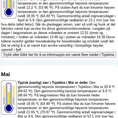
temperaturer, er den gjennomsnittlige høyeste temperaturen
rundt 12.2 ℃ (53.96 ℉). På slutten April du kan forvente høyere
temperaturer, er den gjennomsnittlige høyeste temperaturen
rundt 18.05 ℃ (64.49 ℉). Gjennomsnittlig antall regnværsdager i
April er 5.9. Den gjennomsnittlige nedbøren er 23.1 mm (
ser her,
hva dette tallet betyr
). Når du planlegger reisen, vær så snill og husk at det
faktiske været kan avvike fra disse gjennomsnittsverdiene. Lengden på
dagen i begynnelsen av denne måneden er omtrent 12:51 (timer og
minutter), i midten av måneden 13:46 og i slutten av måneden 14:39.Disse
tallene ovenfor gjelder hovedsakelig for hovedstaden og området rundt det.
Det er viktig å si at været kan avvike vesentlig i forskjellige høyder,
spesielt i fjell.
Trykk eller klikk her for å se informasjon om været flere steder i Tsjekkia
Mai
Typisk (vanlig) vær i Tsjekkia i Mai er dette:
Den
gjennomsnittlig høyeste temperaturen i Tsjekkia i Mai er 20.9 ℃
(69.62 ℉). Den gjennomsnittlig laveste temperaturen er 9.8 ℃
(49.64 ℉). På begynnelsen Mai du kan forvente nedre
temperaturer, er den gjennomsnittlige høyeste temperaturen
rundt 18.05 ℃ (64.49 ℉). På slutten Mai du kan forvente høyere
temperaturer, er den gjennomsnittlige høyeste temperaturen
rundt 21.65 ℃ (70.97 ℉). Gjennomsnittlig antall regnværsdager i
Mai er 8.6. Den gjennomsnittlige nedbøren er 52.1 mm (
ser her,