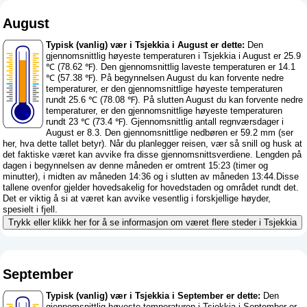
August
Typisk (vanlig) vær i Tsjekkia i August er dette:
Den
gjennomsnittlig høyeste temperaturen i Tsjekkia i August er 25.9
℃ (78.62 ℉). Den gjennomsnittlig laveste temperaturen er 14.1
℃ (57.38 ℉). På begynnelsen August du kan forvente nedre
temperaturer, er den gjennomsnittlige høyeste temperaturen
rundt 25.6 ℃ (78.08 ℉). På slutten August du kan forvente nedre
temperaturer, er den gjennomsnittlige høyeste temperaturen
rundt 23 ℃ (73.4 ℉). Gjennomsnittlig antall regnværsdager i
August er 8.3. Den gjennomsnittlige nedbøren er 59.2 mm (
ser
her, hva dette tallet betyr
). Når du planlegger reisen, vær så snill og husk at
det faktiske været kan avvike fra disse gjennomsnittsverdiene. Lengden på
dagen i begynnelsen av denne måneden er omtrent 15:23 (timer og
minutter), i midten av måneden 14:36 og i slutten av måneden 13:44.Disse
tallene ovenfor gjelder hovedsakelig for hovedstaden og området rundt det.
Det er viktig å si at været kan avvike vesentlig i forskjellige høyder,
spesielt i fjell.
Trykk eller klikk her for å se informasjon om været flere steder i Tsjekkia
September
Typisk (vanlig) vær i Tsjekkia i September er dette:
Den
gjennomsnittlig høyeste temperaturen i Tsjekkia i September er