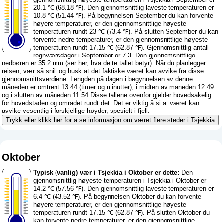
20.1 ℃ (68.18 ℉). Den gjennomsnittlig laveste temperaturen er
10.8 ℃ (51.44 ℉). På begynnelsen September du kan forvente
høyere temperaturer, er den gjennomsnittlige høyeste
temperaturen rundt 23 ℃ (73.4 ℉). På slutten September du kan
forvente nedre temperaturer, er den gjennomsnittlige høyeste
temperaturen rundt 17.15 ℃ (62.87 ℉). Gjennomsnittlig antall
regnværsdager i September er 7.3. Den gjennomsnittlige
nedbøren er 35.2 mm (
ser her, hva dette tallet betyr
). Når du planlegger
reisen, vær så snill og husk at det faktiske været kan avvike fra disse
gjennomsnittsverdiene. Lengden på dagen i begynnelsen av denne
måneden er omtrent 13:44 (timer og minutter), i midten av måneden 12:49
og i slutten av måneden 11:54.Disse tallene ovenfor gjelder hovedsakelig
for hovedstaden og området rundt det. Det er viktig å si at været kan
avvike vesentlig i forskjellige høyder, spesielt i fjell.
Trykk eller klikk her for å se informasjon om været flere steder i Tsjekkia
Oktober
Typisk (vanlig) vær i Tsjekkia i Oktober er dette:
Den
gjennomsnittlig høyeste temperaturen i Tsjekkia i Oktober er
14.2 ℃ (57.56 ℉). Den gjennomsnittlig laveste temperaturen er
6.4 ℃ (43.52 ℉). På begynnelsen Oktober du kan forvente
høyere temperaturer, er den gjennomsnittlige høyeste
temperaturen rundt 17.15 ℃ (62.87 ℉). På slutten Oktober du
kan forvente nedre temperaturer, er den gjennomsnittlige