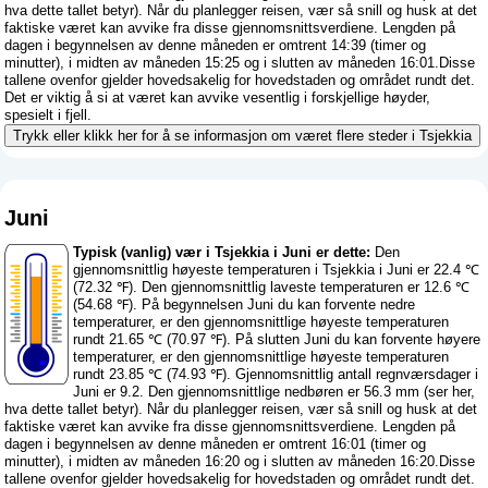
hva dette tallet betyr
). Når du planlegger reisen, vær så snill og husk at det
faktiske været kan avvike fra disse gjennomsnittsverdiene. Lengden på
dagen i begynnelsen av denne måneden er omtrent 14:39 (timer og
minutter), i midten av måneden 15:25 og i slutten av måneden 16:01.Disse
tallene ovenfor gjelder hovedsakelig for hovedstaden og området rundt det.
Det er viktig å si at været kan avvike vesentlig i forskjellige høyder,
spesielt i fjell.
Trykk eller klikk her for å se informasjon om været flere steder i Tsjekkia
Juni
Typisk (vanlig) vær i Tsjekkia i Juni er dette:
Den
gjennomsnittlig høyeste temperaturen i Tsjekkia i Juni er 22.4 ℃
(72.32 ℉). Den gjennomsnittlig laveste temperaturen er 12.6 ℃
(54.68 ℉). På begynnelsen Juni du kan forvente nedre
temperaturer, er den gjennomsnittlige høyeste temperaturen
rundt 21.65 ℃ (70.97 ℉). På slutten Juni du kan forvente høyere
temperaturer, er den gjennomsnittlige høyeste temperaturen
rundt 23.85 ℃ (74.93 ℉). Gjennomsnittlig antall regnværsdager i
Juni er 9.2. Den gjennomsnittlige nedbøren er 56.3 mm (
ser her,
hva dette tallet betyr
). Når du planlegger reisen, vær så snill og husk at det
faktiske været kan avvike fra disse gjennomsnittsverdiene. Lengden på
dagen i begynnelsen av denne måneden er omtrent 16:01 (timer og
minutter), i midten av måneden 16:20 og i slutten av måneden 16:20.Disse
tallene ovenfor gjelder hovedsakelig for hovedstaden og området rundt det.