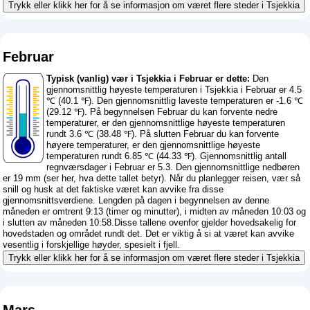
Trykk eller klikk her for å se informasjon om været flere steder i Tsjekkia
Februar
Typisk (vanlig) vær i Tsjekkia i Februar er dette:
Den
gjennomsnittlig høyeste temperaturen i Tsjekkia i Februar er 4.5
℃ (40.1 ℉). Den gjennomsnittlig laveste temperaturen er -1.6 ℃
(29.12 ℉). På begynnelsen Februar du kan forvente nedre
temperaturer, er den gjennomsnittlige høyeste temperaturen
rundt 3.6 ℃ (38.48 ℉). På slutten Februar du kan forvente
høyere temperaturer, er den gjennomsnittlige høyeste
temperaturen rundt 6.85 ℃ (44.33 ℉). Gjennomsnittlig antall
regnværsdager i Februar er 5.3. Den gjennomsnittlige nedbøren
er 19 mm (
ser her, hva dette tallet betyr
). Når du planlegger reisen, vær så
snill og husk at det faktiske været kan avvike fra disse
gjennomsnittsverdiene. Lengden på dagen i begynnelsen av denne
måneden er omtrent 9:13 (timer og minutter), i midten av måneden 10:03 og
i slutten av måneden 10:58.Disse tallene ovenfor gjelder hovedsakelig for
hovedstaden og området rundt det. Det er viktig å si at været kan avvike
vesentlig i forskjellige høyder, spesielt i fjell.
Trykk eller klikk her for å se informasjon om været flere steder i Tsjekkia
Mars