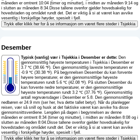
måneden er omtrent 10:04 (timer og minutter), i midten av måneden 9:14 og
i slutten av måneden 8:34.Disse tallene ovenfor gjelder hovedsakelig for
hovedstaden og området rundt det. Det er viktig å si at været kan avvike
vesentlig i forskjellige høyder, spesielt i fjell.
Trykk eller klikk her for å se informasjon om været flere steder i Tsjekkia
Desember
Typisk (vanlig) vær i Tsjekkia i Desember er dette:
Den
gjennomsnittlig høyeste temperaturen i Tsjekkia i Desember er
3.7 ℃ (38.66 ℉). Den gjennomsnittlig laveste temperaturen er
-0.9 ℃ (30.38 ℉). På begynnelsen Desember du kan forvente
høyere temperaturer, er den gjennomsnittlige høyeste
temperaturen rundt 5.6 ℃ (42.08 ℉). På slutten Desember du
kan forvente nedre temperaturer, er den gjennomsnittlige
høyeste temperaturen rundt 3.2 ℃ (37.76 ℉). Gjennomsnittlig
antall regnværsdager i Desember er 5.8. Den gjennomsnittlige
nedbøren er 24.9 mm (
ser her, hva dette tallet betyr
). Når du planlegger
reisen, vær så snill og husk at det faktiske været kan avvike fra disse
gjennomsnittsverdiene. Lengden på dagen i begynnelsen av denne
måneden er omtrent 8:34 (timer og minutter), i midten av måneden 8:08 og i
slutten av måneden 8:04.Disse tallene ovenfor gjelder hovedsakelig for
hovedstaden og området rundt det. Det er viktig å si at været kan avvike
vesentlig i forskjellige høyder, spesielt i fjell.
Trykk eller klikk her for å se informasjon om været flere steder i Tsjekkia