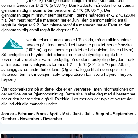
(78.62 ℉). Den gjennomsnittlige minimumstemperaturen i
denne måneden er 14.1 ℃ (57.38 ℉). Den kaldeste måneden her er Januar,
gjennomsnittlig maksimal temperatur er 2.7 ℃ (36.86 ℉). Den
gjennomsnittlige minimumstemperaturen i denne måneden er -2.2 ℃ (28.04
℉). Den mest regnfulle måneden her er Juni, den gjennomsnittlig antall
regnfulle dager er 9.2. Den minste regnfulle måneden her er Februar, den
gjennomsnittlig antall regnfulle dager er 5.3.
Når du reiser til noen steder i Tsjekkia, må du alltid vurdere
høyden på stedet også. Det høyeste punktet her er Snezka
(1602 m) og det laveste punktet er Labe (Elbe) River (115 m).
Så forskjellene i høyder i dette landet er ikke ubetydelige, og du bør
forvente at været skal være forskjellig på steder i forskjellige høyder. Husk
at temperaturen vanligvis avtar med 1.2 - 1.9 ℃ (2.2 - 3.5 ℉) per 200 m,
avhengig av de andre forholdene. (Og vi må legge til at i den spesielle
tilstanden termisk inversjon, selv temperaturen kan være høyere i høyere
høyder.)
Vær oppmerksom på at dette ikke er en værvarsel, men informasjonen om
det vanlige været (gjennomsnittlig). Dette skal hjelpe deg med å bestemme,
når er den beste tiden å gå til Tsjekkia. Les mer om det typiske været der i
alle individuelle måneder under:
Januar
-
Februar
-
Mars
-
April
-
Mai
-
Juni
-
Juli
-
August
-
September
-
Oktober
-
November
-
Desember