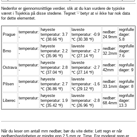
Nedenfor er gjennomsnittlige verdier, slik at du kan vurdere de typiske
været i Tsjekkia på disse stedene. Tegnet '-' betyr at vi ikke har nok data
for dette elementet.
høyeste
laveste
regnfulle
temperatur:
nedbør:
Prague
temperatur: 3.7
temperatur: -0.9
dager:
-
24.9mm
℃ (38.66 ℉)
℃ (30.38 ℉)
5.8
høyeste
laveste
regnfulle
temperatur:
nedbør:
Brno
temperatur: 2.2
temperatur: -2.7
dager:
-
32.2mm
℃ (35.96 ℉)
℃ (27.14 ℉)
7.6
høyeste
laveste
temperatur:
nedbør:
regnfulle
Ostrava
temperatur: 2.8
temperatur: -2.7
-
42mm
dager: 9
℃ (37.04 ℉)
℃ (27.14 ℉)
høyeste
laveste
temperatur:
nedbør:
regnfulle
Pilsen
temperatur: 2.7
temperatur: -1.6
-
33.1mm
dager: 8
℃ (36.86 ℉)
℃ (29.12 ℉)
høyeste
laveste
regnfulle
temperatur:
nedbør:
Liberec
temperatur: 1.9
temperatur: -2.8
dager:
-
68.4mm
℃ (35.42 ℉)
℃ (26.96 ℉)
13.3
Når du leser om antall mm nedbør, bør du vite dette: Lett regn er når
nedbørshastigheten er mindre enn 2,5 mm pr. Time. For moderat regn er