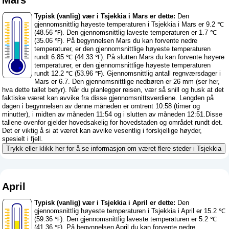
Typisk (vanlig) vær i Tsjekkia i Mars er dette:
Den
gjennomsnittlig høyeste temperaturen i Tsjekkia i Mars er 9.2 ℃
(48.56 ℉). Den gjennomsnittlig laveste temperaturen er 1.7 ℃
(35.06 ℉). På begynnelsen Mars du kan forvente nedre
temperaturer, er den gjennomsnittlige høyeste temperaturen
rundt 6.85 ℃ (44.33 ℉). På slutten Mars du kan forvente høyere
temperaturer, er den gjennomsnittlige høyeste temperaturen
rundt 12.2 ℃ (53.96 ℉). Gjennomsnittlig antall regnværsdager i
Mars er 6.7. Den gjennomsnittlige nedbøren er 26 mm (
ser her,
hva dette tallet betyr
). Når du planlegger reisen, vær så snill og husk at det
faktiske været kan avvike fra disse gjennomsnittsverdiene. Lengden på
dagen i begynnelsen av denne måneden er omtrent 10:58 (timer og
minutter), i midten av måneden 11:54 og i slutten av måneden 12:51.Disse
tallene ovenfor gjelder hovedsakelig for hovedstaden og området rundt det.
Det er viktig å si at været kan avvike vesentlig i forskjellige høyder,
spesielt i fjell.
Trykk eller klikk her for å se informasjon om været flere steder i Tsjekkia
April
Typisk (vanlig) vær i Tsjekkia i April er dette:
Den
gjennomsnittlig høyeste temperaturen i Tsjekkia i April er 15.2 ℃
(59.36 ℉). Den gjennomsnittlig laveste temperaturen er 5.2 ℃
(41.36 ℉). På begynnelsen April du kan forvente nedre