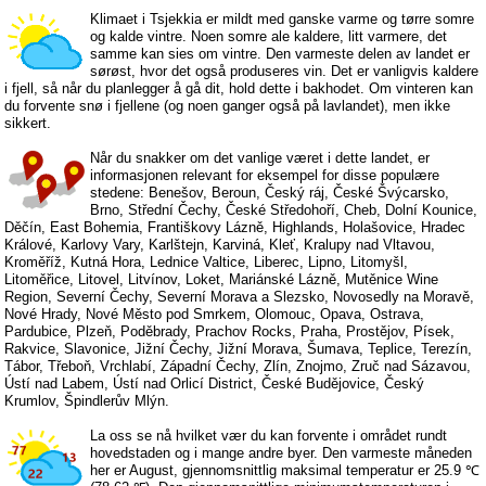
Klimaet i Tsjekkia er mildt med ganske varme og tørre somre
og kalde vintre. Noen somre ale kaldere, litt varmere, det
samme kan sies om vintre. Den varmeste delen av landet er
sørøst, hvor det også produseres vin. Det er vanligvis kaldere
i fjell, så når du planlegger å gå dit, hold dette i bakhodet. Om vinteren kan
du forvente snø i fjellene (og noen ganger også på lavlandet), men ikke
sikkert.
Når du snakker om det vanlige været i dette landet, er
informasjonen relevant for eksempel for disse populære
stedene: Benešov, Beroun, Český ráj, České Švýcarsko,
Brno, Střední Čechy, České Středohoří, Cheb, Dolní Kounice,
Děčín, East Bohemia, Františkovy Lázně, Highlands, Holašovice, Hradec
Králové, Karlovy Vary, Karlštejn, Karviná, Kleť, Kralupy nad Vltavou,
Kroměříž, Kutná Hora, Lednice Valtice, Liberec, Lipno, Litomyšl,
Litoměřice, Litovel, Litvínov, Loket, Mariánské Lázně, Mutěnice Wine
Region, Severní Čechy, Severní Morava a Slezsko, Novosedly na Moravě,
Nové Hrady, Nové Město pod Smrkem, Olomouc, Opava, Ostrava,
Pardubice, Plzeň, Poděbrady, Prachov Rocks, Praha, Prostějov, Písek,
Rakvice, Slavonice, Jižní Čechy, Jižní Morava, Šumava, Teplice, Terezín,
Tábor, Třeboň, Vrchlabí, Západní Čechy, Zlín, Znojmo, Zruč nad Sázavou,
Ústí nad Labem, Ústí nad Orlicí District, České Budějovice, Český
Krumlov, Špindlerův Mlýn.
La oss se nå hvilket vær du kan forvente i området rundt
hovedstaden og i mange andre byer. Den varmeste måneden
her er August, gjennomsnittlig maksimal temperatur er 25.9 ℃