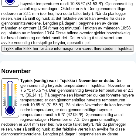
høyeste temperaturen rundt 10.85 ℃ (51.53 ℉). Gjennomsnittlig
antall regnværsdager i Oktober er 5.5. Den gjennomsnittlige
nedbøren er 23.1 mm (
ser her, hva dette tallet betyr
). Når du planlegger
reisen, vær så snill og husk at det faktiske været kan avvike fra disse
gjennomsnittsverdiene. Lengden på dagen i begynnelsen av denne
måneden er omtrent 11:54 (timer og minutter), i midten av måneden 10:58
og i slutten av måneden 10:04.Disse tallene ovenfor gjelder hovedsakelig
for hovedstaden og området rundt det. Det er viktig å si at været kan
avvike vesentlig i forskjellige høyder, spesielt i fjell.
Trykk eller klikk her for å se informasjon om været flere steder i Tsjekkia
November
Typisk (vanlig) vær i Tsjekkia i November er dette:
Den
gjennomsnittlig høyeste temperaturen i Tsjekkia i November er
7.5 ℃ (45.5 ℉). Den gjennomsnittlig laveste temperaturen er 2.3
℃ (36.14 ℉). På begynnelsen November du kan forvente høyere
temperaturer, er den gjennomsnittlige høyeste temperaturen
rundt 10.85 ℃ (51.53 ℉). På slutten November du kan forvente
nedre temperaturer, er den gjennomsnittlige høyeste
temperaturen rundt 5.6 ℃ (42.08 ℉). Gjennomsnittlig antall
regnværsdager i November er 7.3. Den gjennomsnittlige
nedbøren er 28.4 mm (
ser her, hva dette tallet betyr
). Når du planlegger
reisen, vær så snill og husk at det faktiske været kan avvike fra disse
gjennomsnittsverdiene. Lengden på dagen i begynnelsen av denne