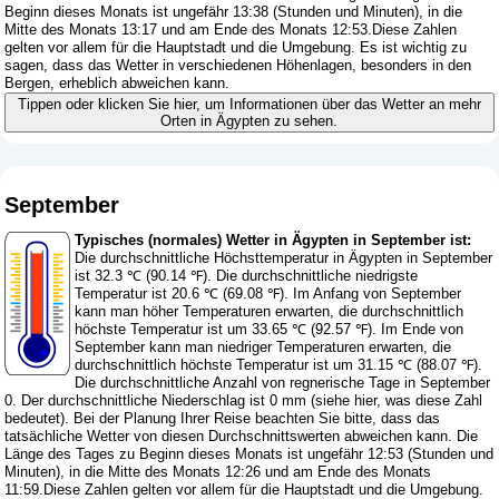
Beginn dieses Monats ist ungefähr 13:38 (Stunden und Minuten), in die
Mitte des Monats 13:17 und am Ende des Monats 12:53.Diese Zahlen
gelten vor allem für die Hauptstadt und die Umgebung. Es ist wichtig zu
sagen, dass das Wetter in verschiedenen Höhenlagen, besonders in den
Bergen, erheblich abweichen kann.
Tippen oder klicken Sie hier, um Informationen über das Wetter an mehr
Orten in Ägypten zu sehen.
September
Typisches (normales) Wetter in Ägypten in September ist:
Die durchschnittliche Höchsttemperatur in Ägypten in September
ist 32.3 ℃ (90.14 ℉). Die durchschnittliche niedrigste
Temperatur ist 20.6 ℃ (69.08 ℉). Im Anfang von September
kann man höher Temperaturen erwarten, die durchschnittlich
höchste Temperatur ist um 33.65 ℃ (92.57 ℉). Im Ende von
September kann man niedriger Temperaturen erwarten, die
durchschnittlich höchste Temperatur ist um 31.15 ℃ (88.07 ℉).
Die durchschnittliche Anzahl von regnerische Tage in September
0. Der durchschnittliche Niederschlag ist 0 mm (
siehe hier, was diese Zahl
bedeutet
). Bei der Planung Ihrer Reise beachten Sie bitte, dass das
tatsächliche Wetter von diesen Durchschnittswerten abweichen kann. Die
Länge des Tages zu Beginn dieses Monats ist ungefähr 12:53 (Stunden und
Minuten), in die Mitte des Monats 12:26 und am Ende des Monats
11:59.Diese Zahlen gelten vor allem für die Hauptstadt und die Umgebung.