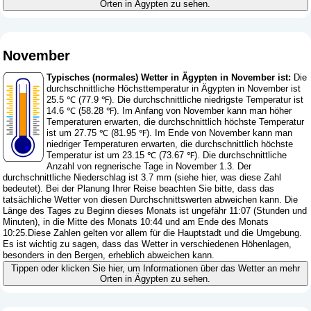
Orten in Ägypten zu sehen.
November
Typisches (normales) Wetter in Ägypten in November ist:
Die
durchschnittliche Höchsttemperatur in Ägypten in November ist
25.5 ℃ (77.9 ℉). Die durchschnittliche niedrigste Temperatur ist
14.6 ℃ (58.28 ℉). Im Anfang von November kann man höher
Temperaturen erwarten, die durchschnittlich höchste Temperatur
ist um 27.75 ℃ (81.95 ℉). Im Ende von November kann man
niedriger Temperaturen erwarten, die durchschnittlich höchste
Temperatur ist um 23.15 ℃ (73.67 ℉). Die durchschnittliche
Anzahl von regnerische Tage in November 1.3. Der
durchschnittliche Niederschlag ist 3.7 mm (
siehe hier, was diese Zahl
bedeutet
). Bei der Planung Ihrer Reise beachten Sie bitte, dass das
tatsächliche Wetter von diesen Durchschnittswerten abweichen kann. Die
Länge des Tages zu Beginn dieses Monats ist ungefähr 11:07 (Stunden und
Minuten), in die Mitte des Monats 10:44 und am Ende des Monats
10:25.Diese Zahlen gelten vor allem für die Hauptstadt und die Umgebung.
Es ist wichtig zu sagen, dass das Wetter in verschiedenen Höhenlagen,
besonders in den Bergen, erheblich abweichen kann.
Tippen oder klicken Sie hier, um Informationen über das Wetter an mehr
Orten in Ägypten zu sehen.