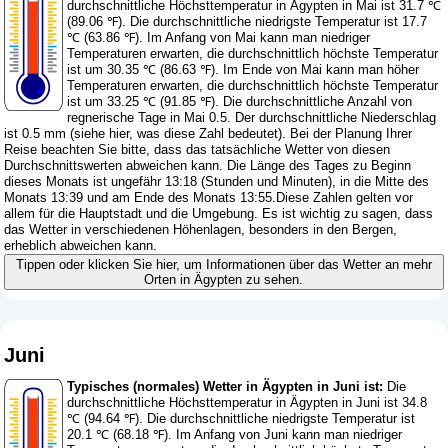
durchschnittliche Höchsttemperatur in Ägypten in Mai ist 31.7 ℃
(89.06 ℉). Die durchschnittliche niedrigste Temperatur ist 17.7
℃ (63.86 ℉). Im Anfang von Mai kann man niedriger
Temperaturen erwarten, die durchschnittlich höchste Temperatur
ist um 30.35 ℃ (86.63 ℉). Im Ende von Mai kann man höher
Temperaturen erwarten, die durchschnittlich höchste Temperatur
ist um 33.25 ℃ (91.85 ℉). Die durchschnittliche Anzahl von
regnerische Tage in Mai 0.5. Der durchschnittliche Niederschlag
ist 0.5 mm (
siehe hier, was diese Zahl bedeutet
). Bei der Planung Ihrer
Reise beachten Sie bitte, dass das tatsächliche Wetter von diesen
Durchschnittswerten abweichen kann. Die Länge des Tages zu Beginn
dieses Monats ist ungefähr 13:18 (Stunden und Minuten), in die Mitte des
Monats 13:39 und am Ende des Monats 13:55.Diese Zahlen gelten vor
allem für die Hauptstadt und die Umgebung. Es ist wichtig zu sagen, dass
das Wetter in verschiedenen Höhenlagen, besonders in den Bergen,
erheblich abweichen kann.
Tippen oder klicken Sie hier, um Informationen über das Wetter an mehr
Orten in Ägypten zu sehen.
Juni
Typisches (normales) Wetter in Ägypten in Juni ist:
Die
durchschnittliche Höchsttemperatur in Ägypten in Juni ist 34.8
℃ (94.64 ℉). Die durchschnittliche niedrigste Temperatur ist
20.1 ℃ (68.18 ℉). Im Anfang von Juni kann man niedriger