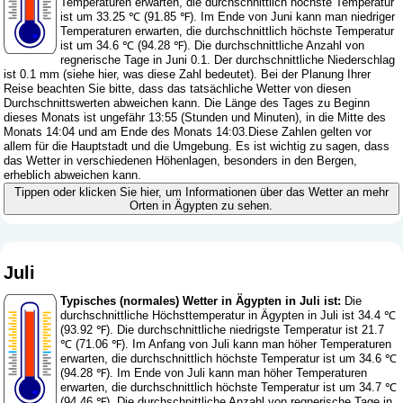
Temperaturen erwarten, die durchschnittlich höchste Temperatur
ist um 33.25 ℃ (91.85 ℉). Im Ende von Juni kann man niedriger
Temperaturen erwarten, die durchschnittlich höchste Temperatur
ist um 34.6 ℃ (94.28 ℉). Die durchschnittliche Anzahl von
regnerische Tage in Juni 0.1. Der durchschnittliche Niederschlag
ist 0.1 mm (
siehe hier, was diese Zahl bedeutet
). Bei der Planung Ihrer
Reise beachten Sie bitte, dass das tatsächliche Wetter von diesen
Durchschnittswerten abweichen kann. Die Länge des Tages zu Beginn
dieses Monats ist ungefähr 13:55 (Stunden und Minuten), in die Mitte des
Monats 14:04 und am Ende des Monats 14:03.Diese Zahlen gelten vor
allem für die Hauptstadt und die Umgebung. Es ist wichtig zu sagen, dass
das Wetter in verschiedenen Höhenlagen, besonders in den Bergen,
erheblich abweichen kann.
Tippen oder klicken Sie hier, um Informationen über das Wetter an mehr
Orten in Ägypten zu sehen.
Juli
Typisches (normales) Wetter in Ägypten in Juli ist:
Die
durchschnittliche Höchsttemperatur in Ägypten in Juli ist 34.4 ℃
(93.92 ℉). Die durchschnittliche niedrigste Temperatur ist 21.7
℃ (71.06 ℉). Im Anfang von Juli kann man höher Temperaturen
erwarten, die durchschnittlich höchste Temperatur ist um 34.6 ℃
(94.28 ℉). Im Ende von Juli kann man höher Temperaturen
erwarten, die durchschnittlich höchste Temperatur ist um 34.7 ℃
(94.46 ℉). Die durchschnittliche Anzahl von regnerische Tage in