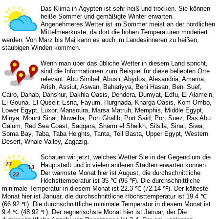
Das Klima in Ägypten ist sehr heiß und trocken. Sie können
heiße Sommer und gemäßigte Winter erwarten.
Angenehmeres Wetter ist im Sommer meist an der nördlichen
Mittelmeerküste, da dort die hohen Temperaturen moderiert
werden. Von März bis Mai kann es auch im Landesinneren zu heißen,
staubigen Winden kommen.
Wenn man über das übliche Wetter in diesem Land spricht,
sind die Informationen zum Beispiel für diese beliebten Orte
relevant: Abu Simbel, Abusir, Abydos, Alexandria, Amarna,
Arish, Assiut, Aswan, Bahariyya, Beni Hasan, Beni Suef,
Cairo, Dahab, Dahshur, Dakhla Oasis, Dendera, Dumyat, Edfu, El Alamein,
El Gouna, El Quseir, Esna, Fayum, Hurghada, Kharga Oasis, Kom Ombo,
Lower Egypt, Luxor, Mansoura, Marsa Matruh, Memphis, Middle Egypt,
Minya, Mount Sinai, Nuweiba, Port Ghalib, Port Said, Port Suez, Ras Abu
Galum, Red Sea Coast, Saqqara, Sharm el Sheikh, Silsila, Sinai, Siwa,
Soma Bay, Taba, Taba Heights, Tanta, Tell Basta, Upper Egypt, Western
Desert, Whale Valley, Zagazig.
Schauen wir jetzt, welches Wetter Sie in der Gegend um die
Hauptstadt und in vielen anderen Städten erwarten können.
Der wärmste Monat hier ist August, die durchschnittliche
Höchsttemperatur ist 35 ℃ (95 ℉). Die durchschnittliche
minimale Temperatur in diesem Monat ist 22.3 ℃ (72.14 ℉). Der kälteste
Monat hier ist Januar, die durchschnittliche Höchsttemperatur ist 19.4 ℃
(66.92 ℉). Die durchschnittliche minimale Temperatur in diesem Monat ist
9.4 ℃ (48.92 ℉). Der regnerischste Monat hier ist Januar, der Die