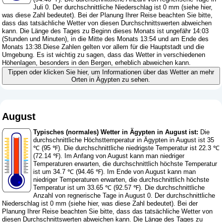
Juli 0. Der durchschnittliche Niederschlag ist 0 mm (
siehe hier,
was diese Zahl bedeutet
). Bei der Planung Ihrer Reise beachten Sie bitte,
dass das tatsächliche Wetter von diesen Durchschnittswerten abweichen
kann. Die Länge des Tages zu Beginn dieses Monats ist ungefähr 14:03
(Stunden und Minuten), in die Mitte des Monats 13:54 und am Ende des
Monats 13:38.Diese Zahlen gelten vor allem für die Hauptstadt und die
Umgebung. Es ist wichtig zu sagen, dass das Wetter in verschiedenen
Höhenlagen, besonders in den Bergen, erheblich abweichen kann.
Tippen oder klicken Sie hier, um Informationen über das Wetter an mehr
Orten in Ägypten zu sehen.
August
Typisches (normales) Wetter in Ägypten in August ist:
Die
durchschnittliche Höchsttemperatur in Ägypten in August ist 35
℃ (95 ℉). Die durchschnittliche niedrigste Temperatur ist 22.3 ℃
(72.14 ℉). Im Anfang von August kann man niedriger
Temperaturen erwarten, die durchschnittlich höchste Temperatur
ist um 34.7 ℃ (94.46 ℉). Im Ende von August kann man
niedriger Temperaturen erwarten, die durchschnittlich höchste
Temperatur ist um 33.65 ℃ (92.57 ℉). Die durchschnittliche
Anzahl von regnerische Tage in August 0. Der durchschnittliche
Niederschlag ist 0 mm (
siehe hier, was diese Zahl bedeutet
). Bei der
Planung Ihrer Reise beachten Sie bitte, dass das tatsächliche Wetter von
diesen Durchschnittswerten abweichen kann. Die Länge des Tages zu