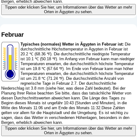
Bergen, erheblich abweichen kann.
Tippen oder klicken Sie hier, um Informationen über das Wetter an mehr
Orten in Ägypten zu sehen.
Februar
Typisches (normales) Wetter in Ägypten in Februar ist:
Die
durchschnittliche Höchsttemperatur in Ägypten in Februar ist
20.2 ℃ (68.36 ℉). Die durchschnittliche niedrigste Temperatur
ist 10.1 ℃ (50.18 ℉). Im Anfang von Februar kann man niedriger
Temperaturen erwarten, die durchschnittlich höchste Temperatur
ist um 19.8 ℃ (67.64 ℉). Im Ende von Februar kann man höher
Temperaturen erwarten, die durchschnittlich höchste Temperatur
ist um 21.8 ℃ (71.24 ℉). Die durchschnittliche Anzahl von
regnerische Tage in Februar 2.7. Der durchschnittliche
Niederschlag ist 3.8 mm (
siehe hier, was diese Zahl bedeutet
). Bei der
Planung Ihrer Reise beachten Sie bitte, dass das tatsächliche Wetter von
diesen Durchschnittswerten abweichen kann. Die Länge des Tages zu
Beginn dieses Monats ist ungefähr 10:43 (Stunden und Minuten), in die
Mitte des Monats 11:06 und am Ende des Monats 11:32.Diese Zahlen
gelten vor allem für die Hauptstadt und die Umgebung. Es ist wichtig zu
sagen, dass das Wetter in verschiedenen Höhenlagen, besonders in den
Bergen, erheblich abweichen kann.
Tippen oder klicken Sie hier, um Informationen über das Wetter an mehr
Orten in Ägypten zu sehen.