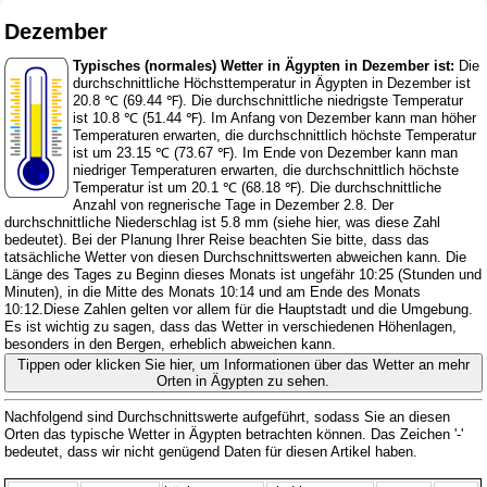
Dezember
Typisches (normales) Wetter in Ägypten in Dezember ist:
Die
durchschnittliche Höchsttemperatur in Ägypten in Dezember ist
20.8 ℃ (69.44 ℉). Die durchschnittliche niedrigste Temperatur
ist 10.8 ℃ (51.44 ℉). Im Anfang von Dezember kann man höher
Temperaturen erwarten, die durchschnittlich höchste Temperatur
ist um 23.15 ℃ (73.67 ℉). Im Ende von Dezember kann man
niedriger Temperaturen erwarten, die durchschnittlich höchste
Temperatur ist um 20.1 ℃ (68.18 ℉). Die durchschnittliche
Anzahl von regnerische Tage in Dezember 2.8. Der
durchschnittliche Niederschlag ist 5.8 mm (
siehe hier, was diese Zahl
bedeutet
). Bei der Planung Ihrer Reise beachten Sie bitte, dass das
tatsächliche Wetter von diesen Durchschnittswerten abweichen kann. Die
Länge des Tages zu Beginn dieses Monats ist ungefähr 10:25 (Stunden und
Minuten), in die Mitte des Monats 10:14 und am Ende des Monats
10:12.Diese Zahlen gelten vor allem für die Hauptstadt und die Umgebung.
Es ist wichtig zu sagen, dass das Wetter in verschiedenen Höhenlagen,
besonders in den Bergen, erheblich abweichen kann.
Tippen oder klicken Sie hier, um Informationen über das Wetter an mehr
Orten in Ägypten zu sehen.
Nachfolgend sind Durchschnittswerte aufgeführt, sodass Sie an diesen
Orten das typische Wetter in Ägypten betrachten können. Das Zeichen '-'
bedeutet, dass wir nicht genügend Daten für diesen Artikel haben.