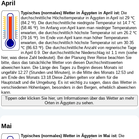
April
Typisches (normales) Wetter in Ägypten in April ist:
Die
durchschnittliche Höchsttemperatur in Ägypten in April ist 29 ℃
(84.2 ℉). Die durchschnittliche niedrigste Temperatur ist 14.7 ℃
(58.46 ℉). Im Anfang von April kann man niedriger Temperaturen
erwarten, die durchschnittlich höchste Temperatur ist um 26.2 ℃
(79.16 ℉). Im Ende von April kann man höher Temperaturen
erwarten, die durchschnittlich höchste Temperatur ist um 30.35
℃ (86.63 ℉). Die durchschnittliche Anzahl von regnerische Tage
in April 0.9. Der durchschnittliche Niederschlag ist 1.1 mm (
siehe
hier, was diese Zahl bedeutet
). Bei der Planung Ihrer Reise beachten Sie
bitte, dass das tatsächliche Wetter von diesen Durchschnittswerten
abweichen kann. Die Länge des Tages zu Beginn dieses Monats ist
ungefähr 12:27 (Stunden und Minuten), in die Mitte des Monats 12:53 und
am Ende des Monats 13:18.Diese Zahlen gelten vor allem für die
Hauptstadt und die Umgebung. Es ist wichtig zu sagen, dass das Wetter in
verschiedenen Höhenlagen, besonders in den Bergen, erheblich abweichen
kann.
Tippen oder klicken Sie hier, um Informationen über das Wetter an mehr
Orten in Ägypten zu sehen.
Mai
Typisches (normales) Wetter in Ägypten in Mai ist:
Die