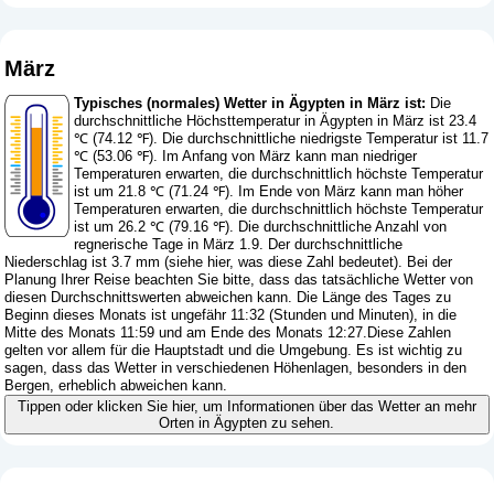
März
Typisches (normales) Wetter in Ägypten in März ist:
Die
durchschnittliche Höchsttemperatur in Ägypten in März ist 23.4
℃ (74.12 ℉). Die durchschnittliche niedrigste Temperatur ist 11.7
℃ (53.06 ℉). Im Anfang von März kann man niedriger
Temperaturen erwarten, die durchschnittlich höchste Temperatur
ist um 21.8 ℃ (71.24 ℉). Im Ende von März kann man höher
Temperaturen erwarten, die durchschnittlich höchste Temperatur
ist um 26.2 ℃ (79.16 ℉). Die durchschnittliche Anzahl von
regnerische Tage in März 1.9. Der durchschnittliche
Niederschlag ist 3.7 mm (
siehe hier, was diese Zahl bedeutet
). Bei der
Planung Ihrer Reise beachten Sie bitte, dass das tatsächliche Wetter von
diesen Durchschnittswerten abweichen kann. Die Länge des Tages zu
Beginn dieses Monats ist ungefähr 11:32 (Stunden und Minuten), in die
Mitte des Monats 11:59 und am Ende des Monats 12:27.Diese Zahlen
gelten vor allem für die Hauptstadt und die Umgebung. Es ist wichtig zu
sagen, dass das Wetter in verschiedenen Höhenlagen, besonders in den
Bergen, erheblich abweichen kann.
Tippen oder klicken Sie hier, um Informationen über das Wetter an mehr
Orten in Ägypten zu sehen.