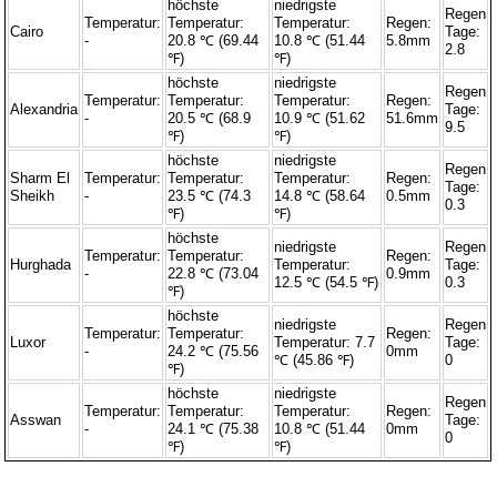
höchste
niedrigste
Regen
Temperatur:
Temperatur:
Temperatur:
Regen:
Cairo
Tage:
-
20.8 ℃ (69.44
10.8 ℃ (51.44
5.8mm
2.8
℉)
℉)
höchste
niedrigste
Regen
Temperatur:
Temperatur:
Temperatur:
Regen:
Alexandria
Tage:
-
20.5 ℃ (68.9
10.9 ℃ (51.62
51.6mm
9.5
℉)
℉)
höchste
niedrigste
Regen
Sharm El
Temperatur:
Temperatur:
Temperatur:
Regen:
Tage:
Sheikh
-
23.5 ℃ (74.3
14.8 ℃ (58.64
0.5mm
0.3
℉)
℉)
höchste
niedrigste
Regen
Temperatur:
Temperatur:
Regen:
Hurghada
Temperatur:
Tage:
-
22.8 ℃ (73.04
0.9mm
12.5 ℃ (54.5 ℉)
0.3
℉)
höchste
niedrigste
Regen
Temperatur:
Temperatur:
Regen:
Luxor
Temperatur: 7.7
Tage:
-
24.2 ℃ (75.56
0mm
℃ (45.86 ℉)
0
℉)
höchste
niedrigste
Regen
Temperatur:
Temperatur:
Temperatur:
Regen:
Asswan
Tage:
-
24.1 ℃ (75.38
10.8 ℃ (51.44
0mm
0
℉)
℉)