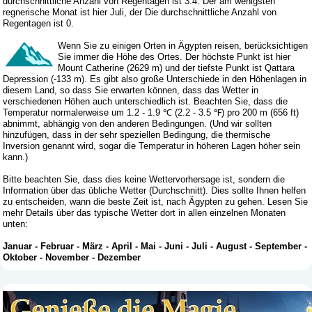
durchschnittliche Anzahl von Regentagen ist 3.4. Der am wenigsten
regnerische Monat ist hier Juli, der Die durchschnittliche Anzahl von
Regentagen ist 0.
Wenn Sie zu einigen Orten in Ägypten reisen, berücksichtigen
Sie immer die Höhe des Ortes. Der höchste Punkt ist hier
Mount Catherine (2629 m) und der tiefste Punkt ist Qattara
Depression (-133 m). Es gibt also große Unterschiede in den Höhenlagen in
diesem Land, so dass Sie erwarten können, dass das Wetter in
verschiedenen Höhen auch unterschiedlich ist. Beachten Sie, dass die
Temperatur normalerweise um 1.2 - 1.9 ℃ (2.2 - 3.5 ℉) pro 200 m (656 ft)
abnimmt, abhängig von den anderen Bedingungen. (Und wir sollten
hinzufügen, dass in der sehr speziellen Bedingung, die thermische
Inversion genannt wird, sogar die Temperatur in höheren Lagen höher sein
kann.)
Bitte beachten Sie, dass dies keine Wettervorhersage ist, sondern die
Information über das übliche Wetter (Durchschnitt). Dies sollte Ihnen helfen
zu entscheiden, wann die beste Zeit ist, nach Ägypten zu gehen. Lesen Sie
mehr Details über das typische Wetter dort in allen einzelnen Monaten
unten:
Januar
-
Februar
-
März
-
April
-
Mai
-
Juni
-
Juli
-
August
-
September
-
Oktober
-
November
-
Dezember