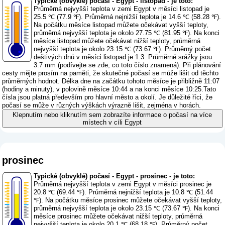
Typické (obvyklé) počasí - Egypt - listopad - je toto:
Průměrná nejvyšší teplota v zemi Egypt v měsíci listopad je
25.5 ℃ (77.9 ℉). Průměrná nejnižší teplota je 14.6 ℃ (58.28 ℉).
Na počátku měsíce listopad můžete očekávat vyšší teploty,
průměrná nejvyšší teplota je okolo 27.75 ℃ (81.95 ℉). Na konci
měsíce listopad můžete očekávat nižší teploty, průměrná
nejvyšší teplota je okolo 23.15 ℃ (73.67 ℉). Průměrný počet
deštivých dnů v měsíci listopad je 1.3. Průměrné srážky jsou
3.7 mm (
podívejte se zde, co toto číslo znamená
). Při plánování
cesty mějte prosím na paměti, že skutečné počasí se může lišit od těchto
průměrných hodnot. Délka dne na začátku tohoto měsíce je přibližně 11:07
(hodiny a minuty), v polovině měsíce 10:44 a na konci měsíce 10:25.Tato
čísla jsou platná především pro hlavní město a okolí. Je důležité říci, že
počasí se může v různých výškách výrazně lišit, zejména v horách.
Klepnutím nebo kliknutím sem zobrazíte informace o počasí na více
místech v cíli Egypt
prosinec
Typické (obvyklé) počasí - Egypt - prosinec - je toto:
Průměrná nejvyšší teplota v zemi Egypt v měsíci prosinec je
20.8 ℃ (69.44 ℉). Průměrná nejnižší teplota je 10.8 ℃ (51.44
℉). Na počátku měsíce prosinec můžete očekávat vyšší teploty,
průměrná nejvyšší teplota je okolo 23.15 ℃ (73.67 ℉). Na konci
měsíce prosinec můžete očekávat nižší teploty, průměrná
nejvyšší teplota je okolo 20.1 ℃ (68.18 ℉). Průměrný počet