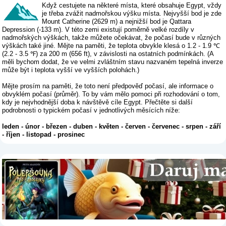
Když cestujete na některé místa, které obsahuje Egypt, vždy
je třeba zvážit nadmořskou výšku místa. Nejvyšší bod je zde
Mount Catherine (2629 m) a nejnižší bod je Qattara
Depression (-133 m). V této zemi existují poměrně velké rozdíly v
nadmořských výškách, takže můžete očekávat, že počasí bude v různých
výškách také jiné. Mějte na paměti, že teplota obvykle klesá o 1.2 - 1.9 ℃
(2.2 - 3.5 ℉) za 200 m (656 ft), v závislosti na ostatních podmínkách. (A
měli bychom dodat, že ve velmi zvláštním stavu nazvaném tepelná inverze
může být i teplota vyšší ve vyšších polohách.)
Mějte prosím na paměti, že toto není předpověď počasí, ale informace o
obvyklém počasí (průměr). To by vám mělo pomoci při rozhodování o tom,
kdy je nejvhodnější doba k návštěvě cíle Egypt. Přečtěte si další
podrobnosti o typickém počasí v jednotlivých měsících níže:
leden
-
únor
-
březen
-
duben
-
květen
-
červen
-
červenec
-
srpen
-
září
-
říjen
-
listopad
-
prosinec