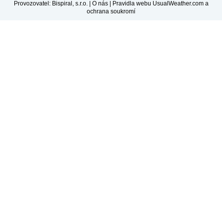
Provozovatel: Bispiral, s.r.o. |
O nás
|
Pravidla webu UsualWeather.com a
ochrana soukromí