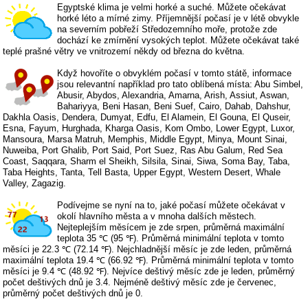
Egyptské klima je velmi horké a suché. Můžete očekávat
horké léto a mírné zimy. Příjemnější počasí je v létě obvykle
na severním pobřeží Středozemního moře, protože zde
dochází ke zmírnění vysokých teplot. Můžete očekávat také
teplé prašné větry ve vnitrozemí někdy od března do května.
Když hovoříte o obvyklém počasí v tomto státě, informace
jsou relevantní například pro tato oblíbená místa: Abu Simbel,
Abusir, Abydos, Alexandria, Amarna, Arish, Assiut, Aswan,
Bahariyya, Beni Hasan, Beni Suef, Cairo, Dahab, Dahshur,
Dakhla Oasis, Dendera, Dumyat, Edfu, El Alamein, El Gouna, El Quseir,
Esna, Fayum, Hurghada, Kharga Oasis, Kom Ombo, Lower Egypt, Luxor,
Mansoura, Marsa Matruh, Memphis, Middle Egypt, Minya, Mount Sinai,
Nuweiba, Port Ghalib, Port Said, Port Suez, Ras Abu Galum, Red Sea
Coast, Saqqara, Sharm el Sheikh, Silsila, Sinai, Siwa, Soma Bay, Taba,
Taba Heights, Tanta, Tell Basta, Upper Egypt, Western Desert, Whale
Valley, Zagazig.
Podívejme se nyní na to, jaké počasí můžete očekávat v
okolí hlavního města a v mnoha dalších městech.
Nejteplejším měsícem je zde srpen, průměrná maximální
teplota 35 ℃ (95 ℉). Průměrná minimální teplota v tomto
měsíci je 22.3 ℃ (72.14 ℉). Nejchladnější měsíc je zde leden, průměrná
maximální teplota 19.4 ℃ (66.92 ℉). Průměrná minimální teplota v tomto
měsíci je 9.4 ℃ (48.92 ℉). Nejvíce deštivý měsíc zde je leden, průměrný
počet deštivých dnů je 3.4. Nejméně deštivý měsíc zde je červenec,
průměrný počet deštivých dnů je 0.