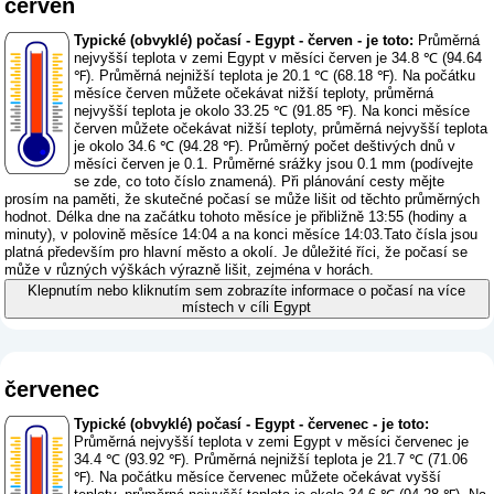
červen
Typické (obvyklé) počasí - Egypt - červen - je toto:
Průměrná
nejvyšší teplota v zemi Egypt v měsíci červen je 34.8 ℃ (94.64
℉). Průměrná nejnižší teplota je 20.1 ℃ (68.18 ℉). Na počátku
měsíce červen můžete očekávat nižší teploty, průměrná
nejvyšší teplota je okolo 33.25 ℃ (91.85 ℉). Na konci měsíce
červen můžete očekávat nižší teploty, průměrná nejvyšší teplota
je okolo 34.6 ℃ (94.28 ℉). Průměrný počet deštivých dnů v
měsíci červen je 0.1. Průměrné srážky jsou 0.1 mm (
podívejte
se zde, co toto číslo znamená
). Při plánování cesty mějte
prosím na paměti, že skutečné počasí se může lišit od těchto průměrných
hodnot. Délka dne na začátku tohoto měsíce je přibližně 13:55 (hodiny a
minuty), v polovině měsíce 14:04 a na konci měsíce 14:03.Tato čísla jsou
platná především pro hlavní město a okolí. Je důležité říci, že počasí se
může v různých výškách výrazně lišit, zejména v horách.
Klepnutím nebo kliknutím sem zobrazíte informace o počasí na více
místech v cíli Egypt
červenec
Typické (obvyklé) počasí - Egypt - červenec - je toto:
Průměrná nejvyšší teplota v zemi Egypt v měsíci červenec je
34.4 ℃ (93.92 ℉). Průměrná nejnižší teplota je 21.7 ℃ (71.06
℉). Na počátku měsíce červenec můžete očekávat vyšší