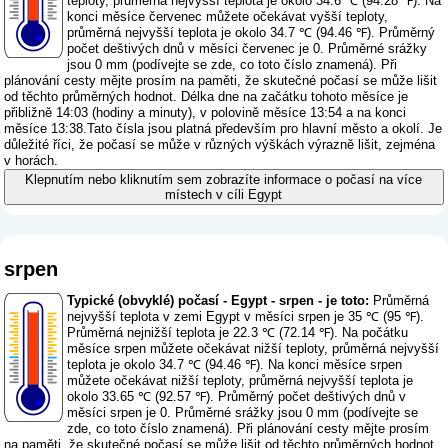
teploty, průměrná nejvyšší teplota je okolo 34.6 ℃ (94.28 ℉). Na
konci měsíce červenec můžete očekávat vyšší teploty,
průměrná nejvyšší teplota je okolo 34.7 ℃ (94.46 ℉). Průměrný
počet deštivých dnů v měsíci červenec je 0. Průměrné srážky
jsou 0 mm (
podívejte se zde, co toto číslo znamená
). Při
plánování cesty mějte prosím na paměti, že skutečné počasí se může lišit
od těchto průměrných hodnot. Délka dne na začátku tohoto měsíce je
přibližně 14:03 (hodiny a minuty), v polovině měsíce 13:54 a na konci
měsíce 13:38.Tato čísla jsou platná především pro hlavní město a okolí. Je
důležité říci, že počasí se může v různých výškách výrazně lišit, zejména
v horách.
Klepnutím nebo kliknutím sem zobrazíte informace o počasí na více
místech v cíli Egypt
srpen
Typické (obvyklé) počasí - Egypt - srpen - je toto:
Průměrná
nejvyšší teplota v zemi Egypt v měsíci srpen je 35 ℃ (95 ℉).
Průměrná nejnižší teplota je 22.3 ℃ (72.14 ℉). Na počátku
měsíce srpen můžete očekávat nižší teploty, průměrná nejvyšší
teplota je okolo 34.7 ℃ (94.46 ℉). Na konci měsíce srpen
můžete očekávat nižší teploty, průměrná nejvyšší teplota je
okolo 33.65 ℃ (92.57 ℉). Průměrný počet deštivých dnů v
měsíci srpen je 0. Průměrné srážky jsou 0 mm (
podívejte se
zde, co toto číslo znamená
). Při plánování cesty mějte prosím
na paměti, že skutečné počasí se může lišit od těchto průměrných hodnot.