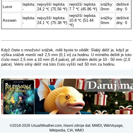
teplota:
nejvyšší teplota:
nejnižší teplota:
srážky:
deštivé
Luxor
-
24.2 ℃ (75.56 ℉)
7.7 ℃ (45.86 ℉)
0mm
dny: 0
nejnižší teplota:
teplota:
nejvyšší teplota:
srážky:
deštivé
Asswan
10.8 ℃ (51.44
-
24.1 ℃ (75.38 ℉)
0mm
dny: 0
℉)
Když čtete o množství srážek, měli byste to vědět: Slabý déšť je, když je
výška srážek menší než 2,5 mm (0,1 in) za hodinu. U mírného deště je toto
číslo mezi 2,5 mm a 10 mm (0,4 palce), při silném dešti je 10 - 50 mm (2,0
palce). Velmi silný déšť má toto číslo vyšší než 50 mm za hodinu.
©2018-2026 UsualWeather.com, hlavní zdroje dat: MWDI, WikiVoyage,
Wikipedia, CIA, WMO