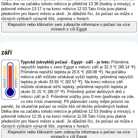
Délka dne na začátku tohoto měsíce je přibližně 13:38 (hodiny a minuty), v
polovině měsíce 13:17 a na konci měsíce 12:53.Tato čísla jsou platná
především pro hlavní město a okolí. Je důležité říci, že počasí se může v
různých výškách výrazně lišit, zejména v horách.
Klepnutím nebo kliknutím sem zobrazíte informace o počasí na více
místech v cíli Egypt
září
Typické (obvyklé) počasí - Egypt - září - je toto:
Průměrná
nejvyšší teplota v zemi Egypt v měsíci září je 32.3 ℃ (90.14 ℉).
Průměrná nejnižší teplota je 20.6 ℃ (69.08 ℉). Na počátku
měsíce září můžete očekávat vyšší teploty, průměrná nejvyšší
teplota je okolo 33.65 ℃ (92.57 ℉). Na konci měsíce září
můžete očekávat nižší teploty, průměrná nejvyšší teplota je
okolo 31.15 ℃ (88.07 ℉). Průměrný počet deštivých dnů v
měsíci září je 0. Průměrné srážky jsou 0 mm (
podívejte se zde,
co toto číslo znamená
). Při plánování cesty mějte prosím na
paměti, že skutečné počasí se může lišit od těchto průměrných hodnot.
Délka dne na začátku tohoto měsíce je přibližně 12:53 (hodiny a minuty), v
polovině měsíce 12:26 a na konci měsíce 11:59.Tato čísla jsou platná
především pro hlavní město a okolí. Je důležité říci, že počasí se může v
různých výškách výrazně lišit, zejména v horách.
Klepnutím nebo kliknutím sem zobrazíte informace o počasí na více
místech v cíli Egypt