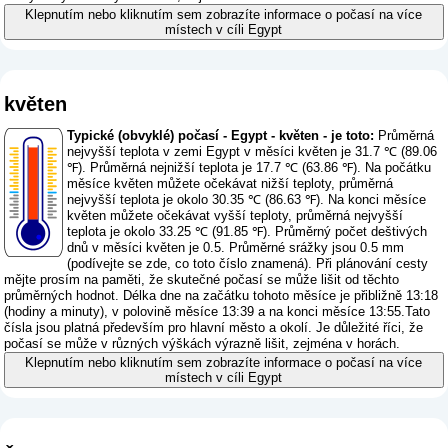
Klepnutím nebo kliknutím sem zobrazíte informace o počasí na více
místech v cíli Egypt
květen
Typické (obvyklé) počasí - Egypt - květen - je toto:
Průměrná
nejvyšší teplota v zemi Egypt v měsíci květen je 31.7 ℃ (89.06
℉). Průměrná nejnižší teplota je 17.7 ℃ (63.86 ℉). Na počátku
měsíce květen můžete očekávat nižší teploty, průměrná
nejvyšší teplota je okolo 30.35 ℃ (86.63 ℉). Na konci měsíce
květen můžete očekávat vyšší teploty, průměrná nejvyšší
teplota je okolo 33.25 ℃ (91.85 ℉). Průměrný počet deštivých
dnů v měsíci květen je 0.5. Průměrné srážky jsou 0.5 mm
(
podívejte se zde, co toto číslo znamená
). Při plánování cesty
mějte prosím na paměti, že skutečné počasí se může lišit od těchto
průměrných hodnot. Délka dne na začátku tohoto měsíce je přibližně 13:18
(hodiny a minuty), v polovině měsíce 13:39 a na konci měsíce 13:55.Tato
čísla jsou platná především pro hlavní město a okolí. Je důležité říci, že
počasí se může v různých výškách výrazně lišit, zejména v horách.
Klepnutím nebo kliknutím sem zobrazíte informace o počasí na více
místech v cíli Egypt