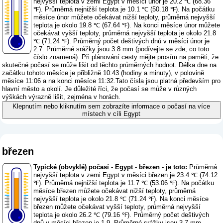
nejvyšší teplota v zemi Egypt v měsíci únor je 20.2 ℃ (68.36
℉). Průměrná nejnižší teplota je 10.1 ℃ (50.18 ℉). Na počátku
měsíce únor můžete očekávat nižší teploty, průměrná nejvyšší
teplota je okolo 19.8 ℃ (67.64 ℉). Na konci měsíce únor můžete
očekávat vyšší teploty, průměrná nejvyšší teplota je okolo 21.8
℃ (71.24 ℉). Průměrný počet deštivých dnů v měsíci únor je
2.7. Průměrné srážky jsou 3.8 mm (
podívejte se zde, co toto
číslo znamená
). Při plánování cesty mějte prosím na paměti, že
skutečné počasí se může lišit od těchto průměrných hodnot. Délka dne na
začátku tohoto měsíce je přibližně 10:43 (hodiny a minuty), v polovině
měsíce 11:06 a na konci měsíce 11:32.Tato čísla jsou platná především pro
hlavní město a okolí. Je důležité říci, že počasí se může v různých
výškách výrazně lišit, zejména v horách.
Klepnutím nebo kliknutím sem zobrazíte informace o počasí na více
místech v cíli Egypt
březen
Typické (obvyklé) počasí - Egypt - březen - je toto:
Průměrná
nejvyšší teplota v zemi Egypt v měsíci březen je 23.4 ℃ (74.12
℉). Průměrná nejnižší teplota je 11.7 ℃ (53.06 ℉). Na počátku
měsíce březen můžete očekávat nižší teploty, průměrná
nejvyšší teplota je okolo 21.8 ℃ (71.24 ℉). Na konci měsíce
březen můžete očekávat vyšší teploty, průměrná nejvyšší
teplota je okolo 26.2 ℃ (79.16 ℉). Průměrný počet deštivých
dnů v měsíci březen je 1.9. Průměrné srážky jsou 3.7 mm