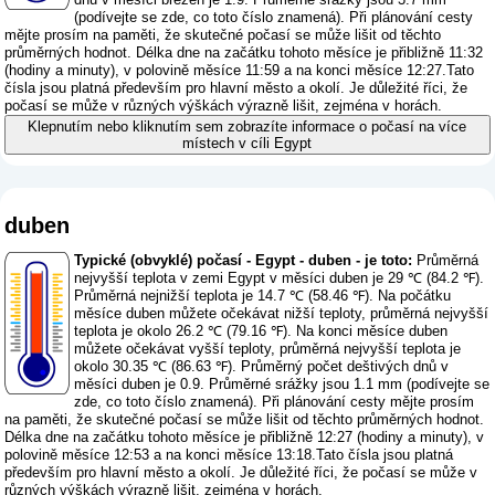
(
podívejte se zde, co toto číslo znamená
). Při plánování cesty
mějte prosím na paměti, že skutečné počasí se může lišit od těchto
průměrných hodnot. Délka dne na začátku tohoto měsíce je přibližně 11:32
(hodiny a minuty), v polovině měsíce 11:59 a na konci měsíce 12:27.Tato
čísla jsou platná především pro hlavní město a okolí. Je důležité říci, že
počasí se může v různých výškách výrazně lišit, zejména v horách.
Klepnutím nebo kliknutím sem zobrazíte informace o počasí na více
místech v cíli Egypt
duben
Typické (obvyklé) počasí - Egypt - duben - je toto:
Průměrná
nejvyšší teplota v zemi Egypt v měsíci duben je 29 ℃ (84.2 ℉).
Průměrná nejnižší teplota je 14.7 ℃ (58.46 ℉). Na počátku
měsíce duben můžete očekávat nižší teploty, průměrná nejvyšší
teplota je okolo 26.2 ℃ (79.16 ℉). Na konci měsíce duben
můžete očekávat vyšší teploty, průměrná nejvyšší teplota je
okolo 30.35 ℃ (86.63 ℉). Průměrný počet deštivých dnů v
měsíci duben je 0.9. Průměrné srážky jsou 1.1 mm (
podívejte se
zde, co toto číslo znamená
). Při plánování cesty mějte prosím
na paměti, že skutečné počasí se může lišit od těchto průměrných hodnot.
Délka dne na začátku tohoto měsíce je přibližně 12:27 (hodiny a minuty), v
polovině měsíce 12:53 a na konci měsíce 13:18.Tato čísla jsou platná
především pro hlavní město a okolí. Je důležité říci, že počasí se může v
různých výškách výrazně lišit, zejména v horách.