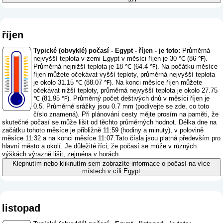
říjen
Typické (obvyklé) počasí - Egypt - říjen - je toto:
Průměrná
nejvyšší teplota v zemi Egypt v měsíci říjen je 30 ℃ (86 ℉).
Průměrná nejnižší teplota je 18 ℃ (64.4 ℉). Na počátku měsíce
říjen můžete očekávat vyšší teploty, průměrná nejvyšší teplota
je okolo 31.15 ℃ (88.07 ℉). Na konci měsíce říjen můžete
očekávat nižší teploty, průměrná nejvyšší teplota je okolo 27.75
℃ (81.95 ℉). Průměrný počet deštivých dnů v měsíci říjen je
0.5. Průměrné srážky jsou 0.7 mm (
podívejte se zde, co toto
číslo znamená
). Při plánování cesty mějte prosím na paměti, že
skutečné počasí se může lišit od těchto průměrných hodnot. Délka dne na
začátku tohoto měsíce je přibližně 11:59 (hodiny a minuty), v polovině
měsíce 11:32 a na konci měsíce 11:07.Tato čísla jsou platná především pro
hlavní město a okolí. Je důležité říci, že počasí se může v různých
výškách výrazně lišit, zejména v horách.
Klepnutím nebo kliknutím sem zobrazíte informace o počasí na více
místech v cíli Egypt
listopad