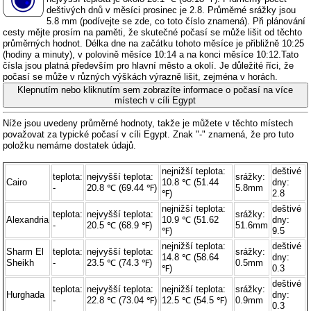
deštivých dnů v měsíci prosinec je 2.8. Průměrné srážky jsou
5.8 mm (
podívejte se zde, co toto číslo znamená
). Při plánování
cesty mějte prosím na paměti, že skutečné počasí se může lišit od těchto
průměrných hodnot. Délka dne na začátku tohoto měsíce je přibližně 10:25
(hodiny a minuty), v polovině měsíce 10:14 a na konci měsíce 10:12.Tato
čísla jsou platná především pro hlavní město a okolí. Je důležité říci, že
počasí se může v různých výškách výrazně lišit, zejména v horách.
Klepnutím nebo kliknutím sem zobrazíte informace o počasí na více
místech v cíli Egypt
Níže jsou uvedeny průměrné hodnoty, takže je můžete v těchto místech
považovat za typické počasí v cíli Egypt. Znak "-" znamená, že pro tuto
položku nemáme dostatek údajů.
nejnižší teplota:
deštivé
teplota:
nejvyšší teplota:
srážky:
Cairo
10.8 ℃ (51.44
dny:
-
20.8 ℃ (69.44 ℉)
5.8mm
℉)
2.8
nejnižší teplota:
deštivé
teplota:
nejvyšší teplota:
srážky:
Alexandria
10.9 ℃ (51.62
dny:
-
20.5 ℃ (68.9 ℉)
51.6mm
℉)
9.5
nejnižší teplota:
deštivé
Sharm El
teplota:
nejvyšší teplota:
srážky:
14.8 ℃ (58.64
dny:
Sheikh
-
23.5 ℃ (74.3 ℉)
0.5mm
℉)
0.3
deštivé
teplota:
nejvyšší teplota:
nejnižší teplota:
srážky:
Hurghada
dny:
-
22.8 ℃ (73.04 ℉)
12.5 ℃ (54.5 ℉)
0.9mm
0.3