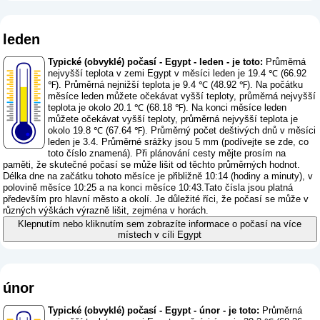
leden
Typické (obvyklé) počasí - Egypt - leden - je toto:
Průměrná
nejvyšší teplota v zemi Egypt v měsíci leden je 19.4 ℃ (66.92
℉). Průměrná nejnižší teplota je 9.4 ℃ (48.92 ℉). Na počátku
měsíce leden můžete očekávat vyšší teploty, průměrná nejvyšší
teplota je okolo 20.1 ℃ (68.18 ℉). Na konci měsíce leden
můžete očekávat vyšší teploty, průměrná nejvyšší teplota je
okolo 19.8 ℃ (67.64 ℉). Průměrný počet deštivých dnů v měsíci
leden je 3.4. Průměrné srážky jsou 5 mm (
podívejte se zde, co
toto číslo znamená
). Při plánování cesty mějte prosím na
paměti, že skutečné počasí se může lišit od těchto průměrných hodnot.
Délka dne na začátku tohoto měsíce je přibližně 10:14 (hodiny a minuty), v
polovině měsíce 10:25 a na konci měsíce 10:43.Tato čísla jsou platná
především pro hlavní město a okolí. Je důležité říci, že počasí se může v
různých výškách výrazně lišit, zejména v horách.
Klepnutím nebo kliknutím sem zobrazíte informace o počasí na více
místech v cíli Egypt
únor
Typické (obvyklé) počasí - Egypt - únor - je toto:
Průměrná