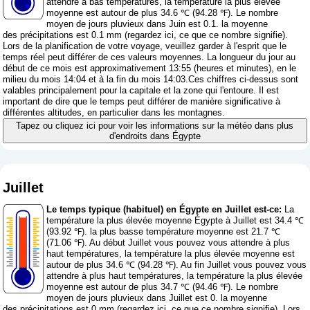
attendre à bas températures, la température la plus élevée
moyenne est autour de plus 34.6 ℃ (94.28 ℉). Le nombre
moyen de jours pluvieux dans Juin est 0.1. la moyenne
des précipitations est 0.1 mm (
regardez ici, ce que ce nombre signifie
).
Lors de la planification de votre voyage, veuillez garder à l'esprit que le
temps réel peut différer de ces valeurs moyennes. La longueur du jour au
début de ce mois est approximativement 13:55 (heures et minutes), en le
milieu du mois 14:04 et à la fin du mois 14:03.Ces chiffres ci-dessus sont
valables principalement pour la capitale et la zone qui l'entoure. Il est
important de dire que le temps peut différer de manière significative à
différentes altitudes, en particulier dans les montagnes.
Tapez ou cliquez ici pour voir les informations sur la météo dans plus
d'endroits dans Égypte
Juillet
Le temps typique (habituel) en Égypte en Juillet est-ce:
La
température la plus élevée moyenne Égypte à Juillet est 34.4 ℃
(93.92 ℉). la plus basse température moyenne est 21.7 ℃
(71.06 ℉). Au début Juillet vous pouvez vous attendre à plus
haut températures, la température la plus élevée moyenne est
autour de plus 34.6 ℃ (94.28 ℉). Au fin Juillet vous pouvez vous
attendre à plus haut températures, la température la plus élevée
moyenne est autour de plus 34.7 ℃ (94.46 ℉). Le nombre
moyen de jours pluvieux dans Juillet est 0. la moyenne
des précipitations est 0 mm (
regardez ici, ce que ce nombre signifie
). Lors