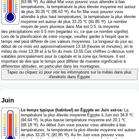
(63.86 ℉). Au début Mai vous pouvez vous attendre à bas
températures, la température la plus élevée moyenne est autour
de plus 30.35 ℃ (86.63 ℉). Au fin Mai vous pouvez vous
attendre à plus haut températures, la température la plus élevée
moyenne est autour de plus 33.25 ℃ (91.85 ℉). Le nombre
moyen de jours pluvieux dans Mai est 0.5. la moyenne
des précipitations est 0.5 mm (
regardez ici, ce que ce nombre signifie
).
Lors de la planification de votre voyage, veuillez garder à l'esprit que le
temps réel peut différer de ces valeurs moyennes. La longueur du jour au
début de ce mois est approximativement 13:18 (heures et minutes), en le
milieu du mois 13:39 et à la fin du mois 13:55.Ces chiffres ci-dessus sont
valables principalement pour la capitale et la zone qui l'entoure. Il est
important de dire que le temps peut différer de manière significative à
différentes altitudes, en particulier dans les montagnes.
Tapez ou cliquez ici pour voir les informations sur la météo dans plus
d'endroits dans Égypte
Juin
Le temps typique (habituel) en Égypte en Juin est-ce:
La
température la plus élevée moyenne Égypte à Juin est 34.8 ℃
(94.64 ℉). la plus basse température moyenne est 20.1 ℃
(68.18 ℉). Au début Juin vous pouvez vous attendre à bas
températures, la température la plus élevée moyenne est autour
de plus 33.25 ℃ (91.85 ℉). Au fin Juin vous pouvez vous