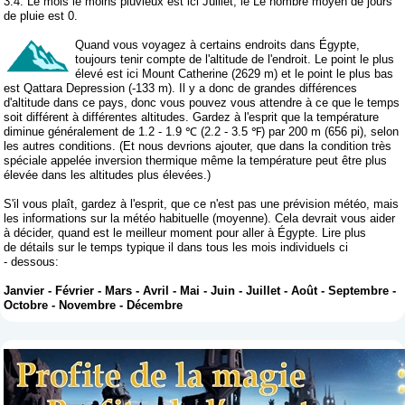
3.4. Le mois le moins pluvieux est ici Juillet, le Le nombre moyen de jours
de pluie est 0.
Quand vous voyagez à certains endroits dans Égypte,
toujours tenir compte de l'altitude de l'endroit. Le point le plus
élevé est ici Mount Catherine (2629 m) et le point le plus bas
est Qattara Depression (-133 m). Il y a donc de grandes différences
d'altitude dans ce pays, donc vous pouvez vous attendre à ce que le temps
soit différent à différentes altitudes. Gardez à l'esprit que la température
diminue généralement de 1.2 - 1.9 ℃ (2.2 - 3.5 ℉) par 200 m (656 pi), selon
les autres conditions. (Et nous devrions ajouter, que dans la condition très
spéciale appelée inversion thermique même la température peut être plus
élevée dans les altitudes plus élevées.)
S'il vous plaît, gardez à l'esprit, que ce n'est pas une prévision météo, mais
les informations sur la météo habituelle (moyenne). Cela devrait vous aider
à décider, quand est le meilleur moment pour aller à Égypte. Lire plus
de détails sur le temps typique il dans tous les mois individuels ci
- dessous:
Janvier
-
Février
-
Mars
-
Avril
-
Mai
-
Juin
-
Juillet
-
Août
-
Septembre
-
Octobre
-
Novembre
-
Décembre