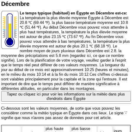
Décembre
Le temps typique (habituel) en Égypte en Décembre est-ce:
La température la plus élevée moyenne Égypte à Décembre est
20.8 ℃ (69.44 ℉). la plus basse température moyenne est 10.8
℃ (51.44 ℉). Au début Décembre vous pouvez vous attendre à
plus haut températures, la température la plus élevée moyenne
est autour de plus 23.15 ℃ (73.67 ℉). Au fin Décembre vous
pouvez vous attendre à bas températures, la température la plus
élevée moyenne est autour de plus 20.1 ℃ (68.18 ℉). Le
nombre moyen de jours pluvieux dans Décembre est 2.8. la
moyenne des précipitations est 5.8 mm (
regardez ici, ce que ce nombre
signifie
). Lors de la planification de votre voyage, veuillez garder à l'esprit
que le temps réel peut différer de ces valeurs moyennes. La longueur du
jour au début de ce mois est approximativement 10:25 (heures et minutes),
en le milieu du mois 10:14 et à la fin du mois 10:12.Ces chiffres ci-dessus
sont valables principalement pour la capitale et la zone qui l'entoure. Il est
important de dire que le temps peut différer de manière significative à
différentes altitudes, en particulier dans les montagnes.
Tapez ou cliquez ici pour voir les informations sur la météo dans plus
d'endroits dans Égypte
Ci-dessous sont les valeurs moyennes, de sorte que vous pouvez les
considérer comme la météo typique en Égypte dans ces lieux. Le signe '-'
signifie que nous n'avons pas assez de données pour cet article.
plus haute
plus basse
jours