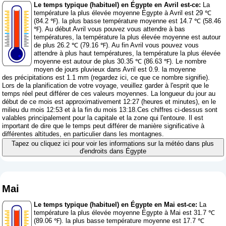
Le temps typique (habituel) en Égypte en Avril est-ce:
La
température la plus élevée moyenne Égypte à Avril est 29 ℃
(84.2 ℉). la plus basse température moyenne est 14.7 ℃ (58.46
℉). Au début Avril vous pouvez vous attendre à bas
températures, la température la plus élevée moyenne est autour
de plus 26.2 ℃ (79.16 ℉). Au fin Avril vous pouvez vous
attendre à plus haut températures, la température la plus élevée
moyenne est autour de plus 30.35 ℃ (86.63 ℉). Le nombre
moyen de jours pluvieux dans Avril est 0.9. la moyenne
des précipitations est 1.1 mm (
regardez ici, ce que ce nombre signifie
).
Lors de la planification de votre voyage, veuillez garder à l'esprit que le
temps réel peut différer de ces valeurs moyennes. La longueur du jour au
début de ce mois est approximativement 12:27 (heures et minutes), en le
milieu du mois 12:53 et à la fin du mois 13:18.Ces chiffres ci-dessus sont
valables principalement pour la capitale et la zone qui l'entoure. Il est
important de dire que le temps peut différer de manière significative à
différentes altitudes, en particulier dans les montagnes.
Tapez ou cliquez ici pour voir les informations sur la météo dans plus
d'endroits dans Égypte
Mai
Le temps typique (habituel) en Égypte en Mai est-ce:
La
température la plus élevée moyenne Égypte à Mai est 31.7 ℃
(89.06 ℉). la plus basse température moyenne est 17.7 ℃