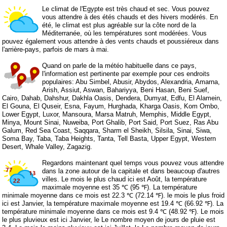
Le climat de l'Egypte est très chaud et sec. Vous pouvez
vous attendre à des étés chauds et des hivers modérés. En
été, le climat est plus agréable sur la côte nord de la
Méditerranée, où les températures sont modérées. Vous
pouvez également vous attendre à des vents chauds et poussiéreux dans
l'arrière-pays, parfois de mars à mai.
Quand on parle de la météo habituelle dans ce pays,
l'information est pertinente par exemple pour ces endroits
populaires: Abu Simbel, Abusir, Abydos, Alexandria, Amarna,
Arish, Assiut, Aswan, Bahariyya, Beni Hasan, Beni Suef,
Cairo, Dahab, Dahshur, Dakhla Oasis, Dendera, Dumyat, Edfu, El Alamein,
El Gouna, El Quseir, Esna, Fayum, Hurghada, Kharga Oasis, Kom Ombo,
Lower Egypt, Luxor, Mansoura, Marsa Matruh, Memphis, Middle Egypt,
Minya, Mount Sinai, Nuweiba, Port Ghalib, Port Said, Port Suez, Ras Abu
Galum, Red Sea Coast, Saqqara, Sharm el Sheikh, Silsila, Sinai, Siwa,
Soma Bay, Taba, Taba Heights, Tanta, Tell Basta, Upper Egypt, Western
Desert, Whale Valley, Zagazig.
Regardons maintenant quel temps vous pouvez vous attendre
dans la zone autour de la capitale et dans beaucoup d'autres
villes. Le mois le plus chaud ici est Août, la température
maximale moyenne est 35 ℃ (95 ℉). La température
minimale moyenne dans ce mois est 22.3 ℃ (72.14 ℉). le mois le plus froid
ici est Janvier, la température maximale moyenne est 19.4 ℃ (66.92 ℉). La
température minimale moyenne dans ce mois est 9.4 ℃ (48.92 ℉). Le mois
le plus pluvieux est ici Janvier, le Le nombre moyen de jours de pluie est