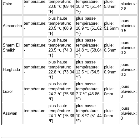
température:
température:
température:
pluie:
Cairo
pluvieux:
-
20.8 ℃ (69.44
10.8 ℃ (51.44
5.8mm
2.8
℉)
℉)
plus haute
plus basse
jours
température:
température:
température:
pluie:
Alexandria
pluvieux:
-
20.5 ℃ (68.9
10.9 ℃ (51.62
51.6mm
9.5
℉)
℉)
plus haute
plus basse
jours
Sharm El
température:
température:
température:
pluie:
pluvieux:
Sheikh
-
23.5 ℃ (74.3
14.8 ℃ (58.64
0.5mm
0.3
℉)
℉)
plus haute
plus basse
jours
température:
température:
température:
pluie:
Hurghada
pluvieux:
-
22.8 ℃ (73.04
12.5 ℃ (54.5
0.9mm
0.3
℉)
℉)
plus haute
plus basse
jours
température:
température:
température:
pluie:
Luxor
pluvieux:
-
24.2 ℃ (75.56
7.7 ℃ (45.86
0mm
0
℉)
℉)
plus haute
plus basse
jours
température:
température:
température:
pluie:
Asswan
pluvieux:
-
24.1 ℃ (75.38
10.8 ℃ (51.44
0mm
0
℉)
℉)