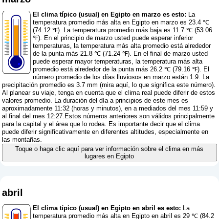
El clima típico (usual) en Egipto en marzo es esto:
La
temperatura promedio más alta en Egipto en marzo es 23.4 ℃
(74.12 ℉). La temperatura promedio más baja es 11.7 ℃ (53.06
℉). En el principio de marzo usted puede esperar inferior
temperaturas, la temperatura más alta promedio está alrededor
de la punta más 21.8 ℃ (71.24 ℉). En el final de marzo usted
puede esperar mayor temperaturas, la temperatura más alta
promedio está alrededor de la punta más 26.2 ℃ (79.16 ℉). El
número promedio de los días lluviosos en marzo están 1.9. La
precipitación promedio es 3.7 mm (
mira aquí, lo que significa este número
).
Al planear su viaje, tenga en cuenta que el clima real puede diferir de estos
valores promedio. La duración del día a principios de este mes es
aproximadamente 11:32 (horas y minutos), en a mediados del mes 11:59 y
al final del mes 12:27.Estos números anteriores son válidos principalmente
para la capital y el área que lo rodea. Es importante decir que el clima
puede diferir significativamente en diferentes altitudes, especialmente en
las montañas.
Toque o haga clic aquí para ver información sobre el clima en más
lugares en Egipto
abril
El clima típico (usual) en Egipto en abril es esto:
La
temperatura promedio más alta en Egipto en abril es 29 ℃ (84.2