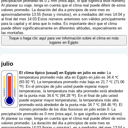
precipitación promedio es 0.1 mm (
mira aquí, lo que significa este número
).
Al planear su viaje, tenga en cuenta que el clima real puede diferir de estos
valores promedio. La duración del día a principios de este mes es
aproximadamente 13:55 (horas y minutos), en a mediados del mes 14:04 y
al final del mes 14:03.Estos números anteriores son válidos principalmente
para la capital y el área que lo rodea. Es importante decir que el clima
puede diferir significativamente en diferentes altitudes, especialmente en
las montañas.
Toque o haga clic aquí para ver información sobre el clima en más
lugares en Egipto
julio
El clima típico (usual) en Egipto en julio es esto:
La
temperatura promedio más alta en Egipto en julio es 34.4 ℃
(93.92 ℉). La temperatura promedio más baja es 21.7 ℃ (71.06
℉). En el principio de julio usted puede esperar mayor
temperaturas, la temperatura más alta promedio está alrededor
de la punta más 34.6 ℃ (94.28 ℉). En el final de julio usted
puede esperar mayor temperaturas, la temperatura más alta
promedio está alrededor de la punta más 34.7 ℃ (94.46 ℉). El
número promedio de los días lluviosos en julio están 0. La
precipitación promedio es 0 mm (
mira aquí, lo que significa este número
).
Al planear su viaje, tenga en cuenta que el clima real puede diferir de estos
valores promedio. La duración del día a principios de este mes es
aproximadamente 14:03 (horas y minutos), en a mediados del mes 13:54 y