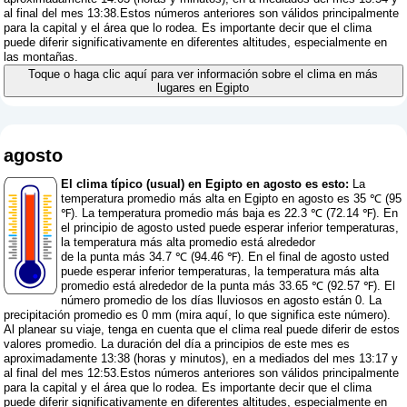
al final del mes 13:38.Estos números anteriores son válidos principalmente
para la capital y el área que lo rodea. Es importante decir que el clima
puede diferir significativamente en diferentes altitudes, especialmente en
las montañas.
Toque o haga clic aquí para ver información sobre el clima en más
lugares en Egipto
agosto
El clima típico (usual) en Egipto en agosto es esto:
La
temperatura promedio más alta en Egipto en agosto es 35 ℃ (95
℉). La temperatura promedio más baja es 22.3 ℃ (72.14 ℉). En
el principio de agosto usted puede esperar inferior temperaturas,
la temperatura más alta promedio está alrededor
de la punta más 34.7 ℃ (94.46 ℉). En el final de agosto usted
puede esperar inferior temperaturas, la temperatura más alta
promedio está alrededor de la punta más 33.65 ℃ (92.57 ℉). El
número promedio de los días lluviosos en agosto están 0. La
precipitación promedio es 0 mm (
mira aquí, lo que significa este número
).
Al planear su viaje, tenga en cuenta que el clima real puede diferir de estos
valores promedio. La duración del día a principios de este mes es
aproximadamente 13:38 (horas y minutos), en a mediados del mes 13:17 y
al final del mes 12:53.Estos números anteriores son válidos principalmente
para la capital y el área que lo rodea. Es importante decir que el clima
puede diferir significativamente en diferentes altitudes, especialmente en