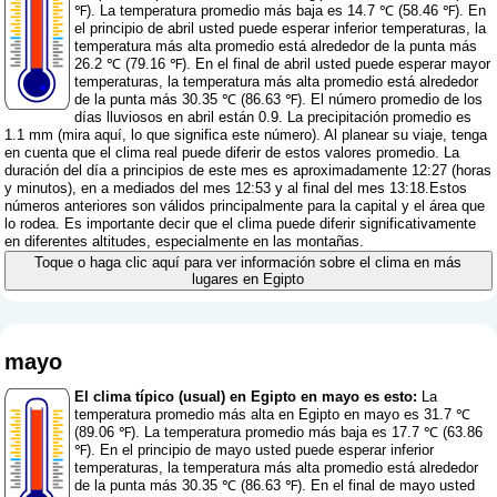
℉). La temperatura promedio más baja es 14.7 ℃ (58.46 ℉). En
el principio de abril usted puede esperar inferior temperaturas, la
temperatura más alta promedio está alrededor de la punta más
26.2 ℃ (79.16 ℉). En el final de abril usted puede esperar mayor
temperaturas, la temperatura más alta promedio está alrededor
de la punta más 30.35 ℃ (86.63 ℉). El número promedio de los
días lluviosos en abril están 0.9. La precipitación promedio es
1.1 mm (
mira aquí, lo que significa este número
). Al planear su viaje, tenga
en cuenta que el clima real puede diferir de estos valores promedio. La
duración del día a principios de este mes es aproximadamente 12:27 (horas
y minutos), en a mediados del mes 12:53 y al final del mes 13:18.Estos
números anteriores son válidos principalmente para la capital y el área que
lo rodea. Es importante decir que el clima puede diferir significativamente
en diferentes altitudes, especialmente en las montañas.
Toque o haga clic aquí para ver información sobre el clima en más
lugares en Egipto
mayo
El clima típico (usual) en Egipto en mayo es esto:
La
temperatura promedio más alta en Egipto en mayo es 31.7 ℃
(89.06 ℉). La temperatura promedio más baja es 17.7 ℃ (63.86
℉). En el principio de mayo usted puede esperar inferior
temperaturas, la temperatura más alta promedio está alrededor
de la punta más 30.35 ℃ (86.63 ℉). En el final de mayo usted