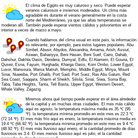
El clima de Egipto es muy caluroso y seco. Puede esperar
veranos calurosos e inviernos moderados. Un clima más
agradable es durante el verano generalmente en la costa
norte del Mediterráneo, ya que las altas temperaturas se
moderan allí. También puede esperar vientos cálidos y polvorientos en el
interior a veces de marzo a mayo.
Cuando hablamos del clima usual en este país, la información
es relevante, por ejemplo, para estos lugares populares: Abu
Simbel, Abusir, Abydos, Alexandria, Amarna, Arish, Assiut,
Aswan, Bahariyya, Beni Hasan, Beni Suef, Cairo, Dahab,
Dahshur, Dakhla Oasis, Dendera, Dumyat, Edfu, El Alamein, El Gouna, El
Quseir, Esna, Fayum, Hurghada, Kharga Oasis, Kom Ombo, Lower Egypt,
Luxor, Mansoura, Marsa Matruh, Memphis, Middle Egypt, Minya, Mount
Sinai, Nuweiba, Port Ghalib, Port Said, Port Suez, Ras Abu Galum, Red
Sea Coast, Saqqara, Sharm el Sheikh, Silsila, Sinai, Siwa, Soma Bay,
Taba, Taba Heights, Tanta, Tell Basta, Upper Egypt, Western Desert,
Whale Valley, Zagazig.
Miremos ahora qué tiempo puede esperar en el área alrededor
de la capital y en muchas otras ciudades. El mes más cálido
aquí es agosto, la temperatura máxima media es 35 ℃ (95
℉). la temperatura mínima promedio en este mes es 22.3 ℃
(72.14 ℉). El mes más frío aquí es enero, la temperatura máxima media es
19.4 ℃ (66.92 ℉). la temperatura mínima promedio en este mes es 9.4 ℃
(48.92 ℉). El mes más lluvioso aquí enero, el la cantidad promedio de días
lluviosos es 3.4. El mes menos lluvioso aquí es julio, el la cantidad