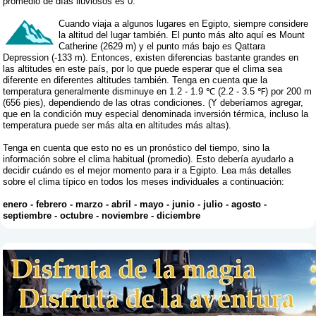
promedio de días lluviosos es 0.
Cuando viaja a algunos lugares en Egipto, siempre considere
la altitud del lugar también. El punto más alto aquí es Mount
Catherine (2629 m) y el punto más bajo es Qattara
Depression (-133 m). Entonces, existen diferencias bastante grandes en
las altitudes en este país, por lo que puede esperar que el clima sea
diferente en diferentes altitudes también. Tenga en cuenta que la
temperatura generalmente disminuye en 1.2 - 1.9 ℃ (2.2 - 3.5 ℉) por 200 m
(656 pies), dependiendo de las otras condiciones. (Y deberíamos agregar,
que en la condición muy especial denominada inversión térmica, incluso la
temperatura puede ser más alta en altitudes más altas).
Tenga en cuenta que esto no es un pronóstico del tiempo, sino la
información sobre el clima habitual (promedio). Esto debería ayudarlo a
decidir cuándo es el mejor momento para ir a Egipto. Lea más detalles
sobre el clima típico en todos los meses individuales a continuación:
enero
-
febrero
-
marzo
-
abril
-
mayo
-
junio
-
julio
-
agosto
-
septiembre
-
octubre
-
noviembre
-
diciembre