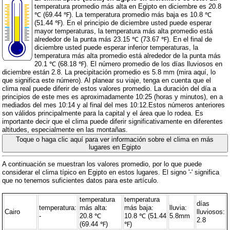
temperatura promedio más alta en Egipto en diciembre es 20.8
℃ (69.44 ℉). La temperatura promedio más baja es 10.8 ℃
(51.44 ℉). En el principio de diciembre usted puede esperar
mayor temperaturas, la temperatura más alta promedio está
alrededor de la punta más 23.15 ℃ (73.67 ℉). En el final de
diciembre usted puede esperar inferior temperaturas, la
temperatura más alta promedio está alrededor de la punta más
20.1 ℃ (68.18 ℉). El número promedio de los días lluviosos en
diciembre están 2.8. La precipitación promedio es 5.8 mm (
mira aquí, lo
que significa este número
). Al planear su viaje, tenga en cuenta que el
clima real puede diferir de estos valores promedio. La duración del día a
principios de este mes es aproximadamente 10:25 (horas y minutos), en a
mediados del mes 10:14 y al final del mes 10:12.Estos números anteriores
son válidos principalmente para la capital y el área que lo rodea. Es
importante decir que el clima puede diferir significativamente en diferentes
altitudes, especialmente en las montañas.
Toque o haga clic aquí para ver información sobre el clima en más
lugares en Egipto
A continuación se muestran los valores promedio, por lo que puede
considerar el clima típico en Egipto en estos lugares. El signo '-' significa
que no tenemos suficientes datos para este artículo.
temperatura
temperatura
días
temperatura:
más alta:
más baja:
lluvia:
Cairo
lluviosos:
-
20.8 ℃
10.8 ℃ (51.44
5.8mm
2.8
(69.44 ℉)
℉)