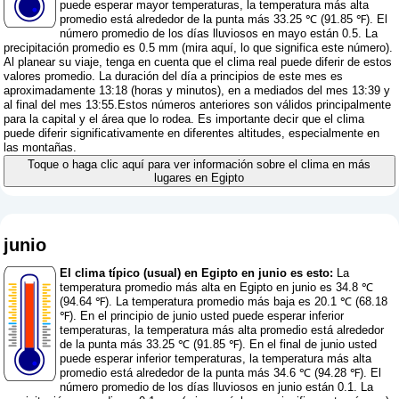
puede esperar mayor temperaturas, la temperatura más alta
promedio está alrededor de la punta más 33.25 ℃ (91.85 ℉). El
número promedio de los días lluviosos en mayo están 0.5. La
precipitación promedio es 0.5 mm (
mira aquí, lo que significa este número
).
Al planear su viaje, tenga en cuenta que el clima real puede diferir de estos
valores promedio. La duración del día a principios de este mes es
aproximadamente 13:18 (horas y minutos), en a mediados del mes 13:39 y
al final del mes 13:55.Estos números anteriores son válidos principalmente
para la capital y el área que lo rodea. Es importante decir que el clima
puede diferir significativamente en diferentes altitudes, especialmente en
las montañas.
Toque o haga clic aquí para ver información sobre el clima en más
lugares en Egipto
junio
El clima típico (usual) en Egipto en junio es esto:
La
temperatura promedio más alta en Egipto en junio es 34.8 ℃
(94.64 ℉). La temperatura promedio más baja es 20.1 ℃ (68.18
℉). En el principio de junio usted puede esperar inferior
temperaturas, la temperatura más alta promedio está alrededor
de la punta más 33.25 ℃ (91.85 ℉). En el final de junio usted
puede esperar inferior temperaturas, la temperatura más alta
promedio está alrededor de la punta más 34.6 ℃ (94.28 ℉). El
número promedio de los días lluviosos en junio están 0.1. La