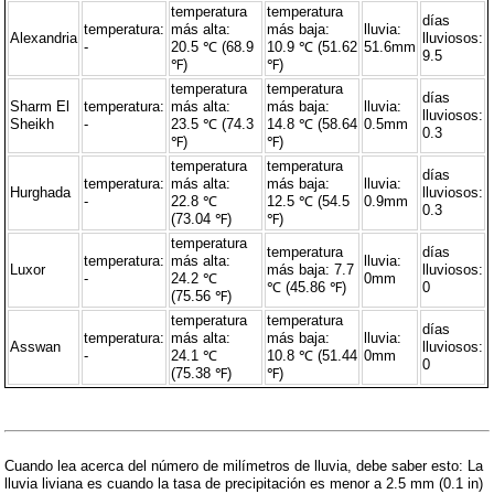
temperatura
temperatura
días
temperatura:
más alta:
más baja:
lluvia:
Alexandria
lluviosos:
-
20.5 ℃ (68.9
10.9 ℃ (51.62
51.6mm
9.5
℉)
℉)
temperatura
temperatura
días
Sharm El
temperatura:
más alta:
más baja:
lluvia:
lluviosos:
Sheikh
-
23.5 ℃ (74.3
14.8 ℃ (58.64
0.5mm
0.3
℉)
℉)
temperatura
temperatura
días
temperatura:
más alta:
más baja:
lluvia:
Hurghada
lluviosos:
-
22.8 ℃
12.5 ℃ (54.5
0.9mm
0.3
(73.04 ℉)
℉)
temperatura
temperatura
días
temperatura:
más alta:
lluvia:
Luxor
más baja: 7.7
lluviosos:
-
24.2 ℃
0mm
℃ (45.86 ℉)
0
(75.56 ℉)
temperatura
temperatura
días
temperatura:
más alta:
más baja:
lluvia:
Asswan
lluviosos:
-
24.1 ℃
10.8 ℃ (51.44
0mm
0
(75.38 ℉)
℉)
Cuando lea acerca del número de milímetros de lluvia, debe saber esto: La
lluvia liviana es cuando la tasa de precipitación es menor a 2.5 mm (0.1 in)